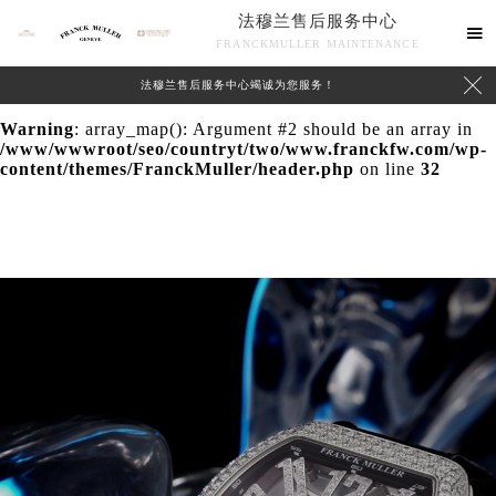
法穆兰售后服务中心
Warning
: extract() expects parameter 1 to be array, null

FRANCKMULLER MAINTENANCE
given in
/www/wwwroot/seo/countryt/two/www.franckfw.com/wp-

法穆兰售后服务中心竭诚为您服务！
content/themes/FranckMuller/header.php
on line
24
Warning
: array_map(): Argument #2 should be an array in
/www/wwwroot/seo/countryt/two/www.franckfw.com/wp-
content/themes/FranckMuller/header.php
on line
32
联系我们