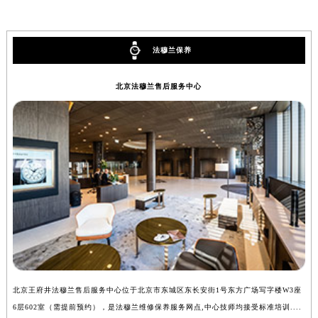
法穆兰保养
北京法穆兰售后服务中心
北京王府井法穆兰售后服务中心位于北京市东城区东长安街1号东方广场写字楼W3座
上
6层602室（需提前预约），是法穆兰维修保养服务网点,中心技师均接受标准培训....
（