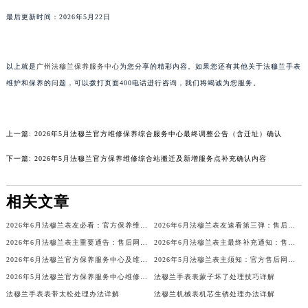
最后更新时间：2026年5月22日
以上就是
广州法穆兰保养服务中心
为您分享的精彩内容。如果您还有其他关于法穆兰手表
维护和保养的问题，可以拨打页面400电话进行咨询，我们将竭诚为您服务。
上一篇:
2026年5月法穆兰官方维修保养综合服务中心最终调整公告（含迁址）确认
下一篇:
2026年5月法穆兰官方保养维修综合站搬迁及新增服务点补充确认内容
相关文章
2026年6月法穆兰表友必看：官方保养维修中心搬迁新开名录
2026年6月法穆兰表友速看第三弹：售后网点迁移及新开全览
2026年6月法穆兰表主重要通告：售后网点搬迁与新增
2026年6月法穆兰表主最终补充通知：售后网点迁址及新开业
2026年6月法穆兰官方保养服务中心及维修点迁移与新设补充公告
2026年5月法穆兰表主须知：官方售后网点迁址及新开
2026年5月法穆兰官方保养服务中心维修点搬迁及增设补充方案文件
法穆兰手表表蒙子坏了处理技巧详解
法穆兰手表表带太松处理办法详解
法穆兰机械表机芯生锈处理办法详解