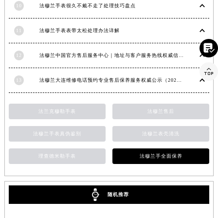
10
法穆兰手表很久不戴不走了处理技巧盘点
11
法穆兰手表表带太松处理办法详解

12
法穆兰中国官方售后服务中心｜地址与客户服务热线权威信息通知（2026年7月最新）

13
法穆兰大连维修电话预约专业售后保养服务权威公示（2026年7月最新）
法兰克穆勒手表
法穆兰售后
法穆兰手表真伪鉴别
法穆兰表壳清洗
理查德米勒手表
法穆兰手全面保养
随机推荐