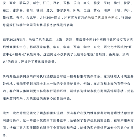
安、商丘、驻马店、咸宁、江门、茂名、玉林、乐山、南充、雅安、宝鸡、柳州、拉萨、
丽江、张家界、襄阳、株洲、遵义、鄂尔多斯、阳泉、昆山、黄石、湘潭、十堰、漳州、
攀枝花、香港、台北等，共计360+网点，均有官方直营的
法穆兰售后服务网点
，详细信
息需拨打法穆兰全国官方售后服务热线进行咨询。
截至2026年5月，法穆兰已在北京、上海、天津、重庆等全国34个省级行政区设立官方售
后维修服务中心，形成覆盖华北、华东、华南、西南、华中、东北、西北七大区域的“直
营中心+服务点”双轨网络。这些网点不仅解决了以往部分地区“售后难、距离远、预约
久”的痛点，还提升了整体服务质量。
所有升级后的网点均严格执行法穆兰全球统一服务标准与质保体系。这意味着无论表主身
处何地，都能享受到与瑞士本土一致的专业养护服务。例如，在北京和上海的直营中心
内，客户可以体验到更加私密和舒适的环境。新址多选址城市核心商圈高端写字楼，优化
服务空间布局，为表主提供更安心的售后体验。
此外，此次升级还强化了网点的服务流程。所有客户在预约维修保养时均需通过法穆兰官
网进行操作。这一举措不仅提高了服务效率，还确保了客户信息的安全性。在客户服务方
面，法穆兰官方客服团队也进行了全面培训和升级，能够为客户提供更加专业和贴心的服
务。