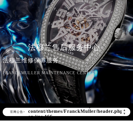
法穆兰售后服务中心
法穆兰维修保养服务
FRANCKMULLER MAINTENANCE CENTER
Warning
: Invalid argument supplied for
foreach() in
/www/wwwroot/seo/countryt/two/www.franck
content/themes/FranckMuller/header.php
▲
官网公告>
▼
on line
166