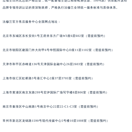
过瑞士日内瓦总部严格认证，统一配备瑞士进口精密检测仪器、100%原厂供应配件及经
品牌专项培训认证的资深制表师，严格执行法穆兰全球统一服务标准与质保体系。
法穆兰官方售后服务中心全国网点地址：
北京市东城区东长安街1号王府井东方广场W3座6层602室（需提前预约）
北京市朝阳区建国门外大街甲6号华熙国际中心D座11层1102室（需提前预约）
天津市和平区赤峰道136号天津国际金融中心26层2603室（需提前预约）
上海市徐汇区虹桥路3号港汇中心2座37层3705室（需提前预约）
上海市黄浦区南京东路299号宏伊国际广场写字楼8层806室（需提前预约）
南京市秦淮区中山南路1号南京中心22层22-C1-C3室（需提前预约）
常州市新北区龙锦路1590号现代传媒中心5号楼10层1008室（需提前预约）