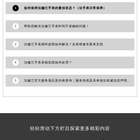
1
如何保持法穆兰手表的最佳状态？（论手表日常保养）
2
帮助您解决法穆兰手表时间不准确的问题！
3
法穆兰手表报时故障如何解决？名表维修专家来支招
4
法穆兰手表表镜划痕如何处理？
5
法穆兰官方服务项目及价格查询｜服务热线及具体地址权威信息声明（2026年6月最新）
轻轻滑动下方栏目探索更多精彩内容