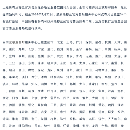
上述所有法穆兰官方售后服务地址服务范围均为全国，全部可选择到店或邮寄服务，注意
提前预约即可。截至2026年5月22日，最新法穆兰官方售后服务中心网点布局已覆盖34个
省级行政区，中国所有省份均可找到法穆兰的官方售后服务门店，注意需拨打法穆兰全国
官方售后服务热线进行预约。
目前
法穆兰售后
服务中心已覆盖的市：北京、上海、广州、深圳、成都、杭州、天津、南
京、重庆、郑州、长沙、宁波、厦门、福州、南昌、金华、嘉兴、扬州、常州、绍兴、徐
州、盐城、泰州、济南、惠州、苏州、武汉、西安、青岛、无锡、温州、沈阳、大连、海
口、三亚、佛山、东莞、珠海、哈尔滨、合肥、昆明、太原、石家庄、南宁、南通、长
春、烟台、唐山、廊坊、保定、贵阳、泉州、台州、湖州、中山、乌鲁木齐、洛阳、邯
郸、秦皇岛、澳门、西宁、潍坊、呼和浩特、沧州、鞍山、赣州、临沂、岳阳、平顶山、
镇江、桂林、芜湖、汕头、淄博、兰州、银川、郴州、大庆、张家口、衡阳、焦作、周
口、邵阳、亳州、新乡、衡水、牡丹江、德州、聊城、包头、淮安、宜昌、许昌、邢台、
宿迁、丽水、蚌埠、上饶、晋中、葫芦岛、四平、宜春、滁州、大同、舟山、绵阳、天
水、德阳、承德、绥化、马鞍山、三明、滨州、黄冈、赤峰、荆州、通化、鸡西、佳木
斯、黑河、连云港、阜阳、吉安、枣庄、永州、清远、揭阳、梧州、渭南、延安、长治、
运城、淮南、莆田、荆门、益阳、梅州、达州、榆林、威海、九江、济宁、齐齐哈尔、南
阳、常德、呼伦贝尔、丹东、锦州、辽阳、辽源、衢州、安庆、龙岩、宁德、鹰潭、泰