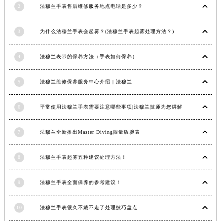
2
法穆兰手表售后维修服务地点电话是多少？
3
为什么法穆兰手表会起雾？(法穆兰手表起雾处理方法？)
4
法穆兰表带的保养方法（手表如何保养）
5
法穆兰维修保养服务中心介绍 | 法穆兰
6
平常使用法穆兰手表需要注意哪些事项|法穆兰技师为您讲解
7
法穆兰全新推出Master Diving限量版腕表
8
法穆兰手表起雾五种建议处理方法！
9
法穆兰手表全面保养的参考建议！
10
法穆兰手表很久不戴不走了处理技巧盘点