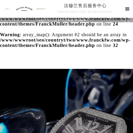
法穆兰售后服务中心
Warning
: extract() expects parameter 1 to be array, null

FRANCKMULLER MAINTENANCE
given in
/www/wwwroot/seo/countryt/two/www.franckfw.com/wp-

法穆兰售后服务中心竭诚为您服务！
content/themes/FranckMuller/header.php
on line
24
Warning
: array_map(): Argument #2 should be an array in
/www/wwwroot/seo/countryt/two/www.franckfw.com/wp-
content/themes/FranckMuller/header.php
on line
32
联系我们