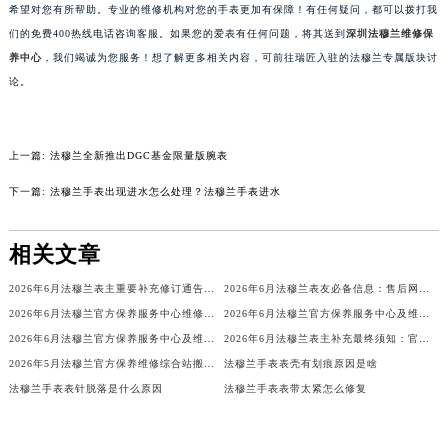
以上就是都是关于“如何保持法穆兰手表的最佳状态？（论手表日常保养）”的相关内容，
希望对您有所帮助。专业的维修机构对您的手表更加有保障！有任何疑问，都可以拨打我
们的免费400热线电话咨询客服。如果您的爱表有任何问题，将其送到
深圳法穆兰维修保
养中心
，我们竭诚为您服务！想了解更多相关内容，可前往瑞匠入驻的法穆兰专属版块讨
论。
上一篇:
法穆兰全新推出DGC基金限量版腕表
下一篇:
法穆兰手表出现进水怎么处理？法穆兰手表进水
相关文章
2026年6月法穆兰表主重要补充修订通告：售后网点搬迁与新增
2026年6月法穆兰表友必备信息：售后网点搬迁及新开
2026年6月法穆兰官方保养服务中心维修点搬迁及增设补充方案文件定稿
2026年6月法穆兰官方保养服务中心及维修点迁移新设补充公告原文
2026年6月法穆兰官方保养服务中心及维修点迁移新设补充公告文本
2026年6月法穆兰表主补充最终须知：官方售后网点迁移与新设
2026年5月法穆兰官方保养维修综合站搬迁及新增服务点补充确认内容
法穆兰手表表壳有划痕原因是啥
法穆兰手表表针脱落是什么原因
法穆兰手表表带太紧怎么修复