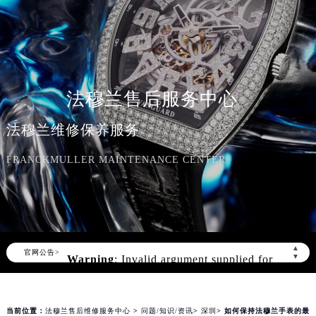
法穆兰售后服务中心
法穆兰维修保养服务
FRANCKMULLER MAINTENANCE CENTER
Warning
: Invalid argument supplied for
foreach() in
▲
官网公告>
▼
/www/wwwroot/seo/countryt/two/www.franck
content/themes/FranckMuller/header.php
on line
166