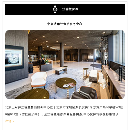
法穆兰保养
北京法穆兰售后服务中心
北京王府井法穆兰售后服务中心位于北京市东城区东长安街1号东方广场写字楼W3座
上
6层602室（需提前预约），是法穆兰维修保养服务网点,中心技师均接受标准培训....
（
详情 >