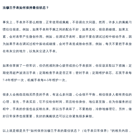
法穆兰手表如何保持最佳状态？
事实上，手表并不那么精致，正常使用或佩戴，不容易出大问题。然而，许多人的佩戴习
惯往往很差。例如，如果手表和手腕之间的配合不好，如果太松，很容易碰撞。如果太
紧，会对表带产生微创作用。例如，在调试手表时，最好不要在调试过程中移动手表，因
为如果手表在调试过程中振动或碰撞，会对手表造成致命伤害。例如，每天不要把手表放
在有灰尘的地方，以免灰尘进入手表。
如果你掌握了一些常识，但仍然感到身心疲劳或担心手表损坏，你应该采取以下措施：定
期使用超声波清洁手表；定期检查手表是否正常；密封手表；定期维护表芯。石英手表每
7-8年维护一次，机械手表每4-5年维护一次。
很多人会抱怨花钱买昂贵的手表，有这么多问题，心会很不平衡，相信很多人都有类似的
心理，首先，手表买后，它不仅给你时间，而且给你身份、地位甚至脸，在为你服务的过
程中，手表的价值也会反映出来。所以当手表坏了，不要抱怨，冷静地修理它。另外，做
好日常保养也很重要，良好的佩戴状态可以让你避免很多麻烦。