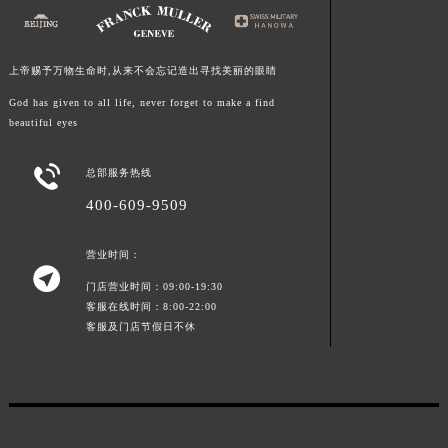
福建省莆田市城厢区霞林街道荔华东大道法穆兰售后服务中心（需提前预约）
福建省三明市三元区东乾二路法穆兰售后服务中心（需提前预约）
上帝赐予万物生命时,从来不会忘记造出寻找美丽的眼睛
福建省漳州市龙文区步港路法穆兰售后服务中心（需提前预约）
God has given to all life, never forget to make a find
江苏省常州市新北区龙锦路1590号现代传媒中心5号楼10层1008室法穆兰售后服务中心（需提前预约）
beautiful eyes
江苏省淮安市清江浦区淮海北路法穆兰售后服务中心（需提前预约）
江苏省连云港市海州区通灌北路法穆兰售后服务中心（需提前预约）

总部服务热线
江苏省南京市秦淮区中山南路1号南京中心22层22-C1-C3室法穆兰售后服务中心（需提前预约）
400-609-9509
江苏省宿迁市宿城区西湖路法穆兰售后服务中心（需提前预约）
江苏省泰州市海陵区永定东路399号置地商务中心东塔（华润万象城）17层1706室法穆兰售后服务中心（需提前预约）
营业时间：

江苏省徐州市鼓楼区淮海东路29号苏宁广场IFC国际金融中心35层3508室法穆兰售后服务中心（需提前预约）
门店营业时间：09:00-19:30
江苏省盐城市盐都区世纪大道5号盐城金融城写字楼1号楼16层1604室法穆兰售后服务中心（需提前预约）
客服在线时间：8:00-22:00
客服及门店节假日不休
江苏省扬州市邗江区国展路29号星耀天地写字楼1号楼18层1803室法穆兰售后服务中心（需提前预约）
江苏省镇江市京口区中山东路法穆兰售后服务中心（需提前预约）
江西省抚州市临川区赣东大道法穆兰售后服务中心（需提前预约）
江西省赣州市章贡区文清路法穆兰售后服务中心（需提前预约）
江西省吉安市吉州区井冈山大道法穆兰售后服务中心（需提前预约）