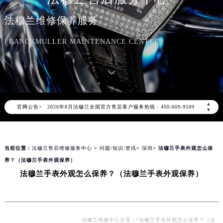
法穆兰维修保养服务
FRANCKMULLER MAINTENANCE CENTER
2026年8月法穆兰中国区售后服务网络优化升级公告
2026年8月法穆兰全国官方售后客户服务热线：400-609-9509
▲
官网公告>
法穆兰官方全国统一服务热线400-609-9509，服务覆盖中国大陆、香港、澳门、台湾全部区域（非大陆需加拨“+86”）
▼
2026年8月法穆兰售后服务中心最新网点地址：
北京市朝阳区建国门外大街甲6号华熙国际中心写字楼D座11层1102室（北京总部）（需提前预约）
当前位置：
法穆兰售后维修服务中心
>
问题/知识/资讯
>
深圳
> 法穆兰手表外观怎么保
北京市东城区东长安街1号东方广场写字楼W3座6层602室（需提前预约）
养？（法穆兰手表外观保养）
天津市和平区赤峰道136号天津国际金融中心写字楼26层2603室（需提前预约）
法穆兰手表外观怎么保养？（法穆兰手表外观保养）
上海市徐汇区虹桥路3号港汇中心写字楼2座37层3705室（需提前预约）
上海市黄浦区南京东路299号宏伊国际广场写字楼8层806室（需提前预约）
南京市秦淮区中山南路1号（新街口）南京中心写字楼22层C1-1室（需提前预约）
常州市新北区龙锦路1590号现代传媒中心写字楼5号楼10层1008室（需提前预约）
法穆兰维修中心分享：“法穆兰手表外观怎么保养？（法