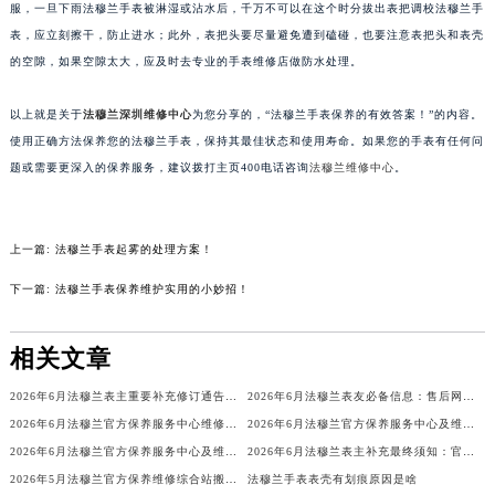
服，一旦下雨法穆兰手表被淋湿或沾水后，千万不可以在这个时分拔出表把调校法穆兰手
苏州市苏州工业园区星港街199号苏州中心办公楼C座22层08室（需提前预约）
表，应立刻擦干，防止进水；此外，表把头要尽量避免遭到磕碰，也要注意表把头和表壳
武汉市江汉区解放大道686号世界贸易大厦38层09室（需提前预约）
的空隙，如果空隙太大，应及时去专业的手表维修店做防水处理。
南宁市青秀区金湖路59号地王大厦12楼1224室（需提前预约）
合肥市蜀山区潜山路111号万象城华润大厦B座12楼03室（需提前预约）
以上就是关于
法穆兰深圳维修中心
为您分享的，“法穆兰手表保养的有效答案！”的内容。
使用正确方法保养您的法穆兰手表，保持其最佳状态和使用寿命。如果您的手表有任何问
泉州市丰泽区宝洲路729号浦西万达中心写字楼A座7楼709室（需提前预约）
题或需要更深入的保养服务，建议拨打主页400电话咨询
法穆兰维修中心
。
青岛市南区山东路6号华润大厦B座22层04室（需提前预约）
烟台市芝罘区胜利路139号万达金融中心A座907室（需提前预约）
长春市朝阳区西安大路727号中银大厦A座(旺进大厦)18层09室（需提前预约）
上一篇:
法穆兰手表起雾的处理方案！
贵阳市南明区都司高架桥路33号亨特国际金融中心14楼14D（需提前预约）
下一篇:
法穆兰手表保养维护实用的小妙招！
昆明市盘龙区北京路928号同德昆明广场写字楼10层06室（需提前预约）
石家庄市长安区中山东路39号勒泰中心写字楼B座13层07室（需提前预约）
相关文章
西安市碑林区南关正街88号华侨城长安国际中心E座6楼10室（需提前预约）
海口市龙华区金贸东路5号海口华润大厦B座17层1707室（需提前预约）
2026年6月法穆兰表主重要补充修订通告：售后网点搬迁与新增
2026年6月法穆兰表友必备信息：售后网点搬迁及新开
唐山市路南区新华东道100号万达广场写字楼A座10层1002室（需提前预约）
2026年6月法穆兰官方保养服务中心维修点搬迁及增设补充方案文件定稿
2026年6月法穆兰官方保养服务中心及维修点迁移新设补充公告原文
2026年6月法穆兰官方保养服务中心及维修点迁移新设补充公告文本
2026年6月法穆兰表主补充最终须知：官方售后网点迁移与新设
台州市椒江区东海大道1800号腾达中心东1幢20楼2002室（需提前预约）
2026年5月法穆兰官方保养维修综合站搬迁及新增服务点补充确认内容
法穆兰手表表壳有划痕原因是啥
内蒙古自治区呼和浩特市玉泉区大学西街70号华润万象城写字楼（鄂尔多斯大厦）23层2326室（需提前预约）