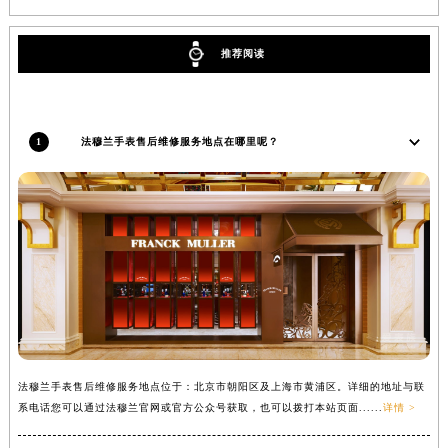
内蒙古自治区锡林郭勒盟市锡林浩特市光明街与额尔敦路交叉口法穆兰售后服务中心（需提前预约）
内蒙古自治区兴安盟市乌兰浩特市兴安大街法穆兰售后服务中心（需提前预约）
推荐阅读
山西省大同市平城区迎宾街法穆兰售后服务中心（需提前预约）
山西省晋城市城区黄华街法穆兰售后服务中心（需提前预约）
山西省晋中市榆次区顺城街法穆兰售后服务中心（需提前预约）
1
法穆兰手表售后维修服务地点在哪里呢？
山西省临汾市尧都区解放路法穆兰售后服务中心（需提前预约）
山西省吕梁市离石区永宁中路与建设街交叉口法穆兰售后服务中心（需提前预约）
山西省朔州市朔城区怡西路与鄯阳西街交汇处法穆兰售后服务中心（需提前预约）
山西省忻州市忻府区和平东街与七一南路交叉口法穆兰售后服务中心（需提前预约）
山西省阳泉市郊区平阳东街与新城大道交叉口法穆兰售后服务中心（需提前预约）
山西省运城市盐湖区河东街法穆兰售后服务中心（需提前预约）
山西省长治市潞州区英雄中路法穆兰售后服务中心（需提前预约）
山西省太原市迎泽区迎泽街道解放路15号亨得利名表维修授权店3楼法穆兰售后服务中心（需提前预约）
天津市和平区赤峰道136号天津国际金融中心26层2603室法穆兰售后服务中心（需提前预约）
法穆兰手表售后维修服务地点位于：北京市朝阳区及上海市黄浦区。详细的地址与联
安徽省安庆市迎江区人民路法穆兰售后服务中心（需提前预约）
系电话您可以通过法穆兰官网或官方公众号获取，也可以拨打本站页面......
详情 >
安徽省蚌埠市蚌山区淮河路法穆兰售后服务中心（需提前预约）