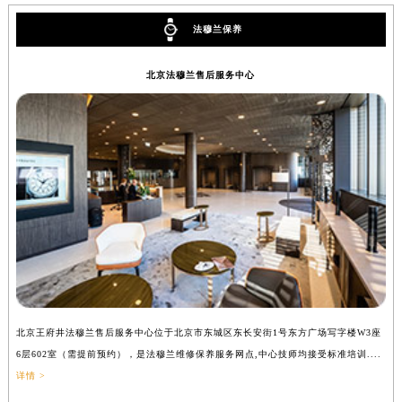
辽宁省铁岭市银州区南马路法穆兰售后服务中心（需提前预约）
法穆兰保养
辽宁省营口市站前区市府路与渤海大街交叉口法穆兰售后服务中心（需提前预约）
辽宁省沈阳市沈河区中街路137号亨得利名表维修授权店1楼法穆兰售后服务中心（需提前预约）
北京法穆兰售后服务中心
辽宁省沈阳市沈河区中街路83号亨得利名表维修授权店1楼法穆兰售后服务中心（需提前预约）
北京市朝阳区建国门外大街甲6号华熙国际中心D座11层1102室法穆兰售后服务中心（北京总部）（需提前预约）
北京市东城区东长安街1号王府井东方广场W3座6层602室法穆兰售后服务中心（需提前预约）
河北省保定市竞秀区朝阳北大街北国先天下法穆兰售后服务中心（需提前预约）
内蒙古自治区阿拉善盟市左旗土尔扈特大街法穆兰售后服务中心（需提前预约）
内蒙古自治区巴彦淖尔市临河区新华街法穆兰售后服务中心（需提前预约）
内蒙古自治区包头市青山区幸福路甲3号王府井百货名表维修法穆兰售后服务中心（需提前预约）
内蒙古自治区赤峰市红山区哈达街法穆兰售后服务中心（需提前预约）
内蒙古自治区鄂尔多斯市东胜区伊金霍洛街法穆兰售后服务中心（需提前预约）
内蒙古自治区呼伦贝尔市海拉尔区中央街法穆兰售后服务中心（需提前预约）
北京王府井法穆兰售后服务中心位于北京市东城区东长安街1号东方广场写字楼W3座
上
内蒙古自治区通辽市科尔沁区明仁大街法穆兰售后服务中心（需提前预约）
6层602室（需提前预约），是法穆兰维修保养服务网点,中心技师均接受标准培训....
（
内蒙古自治区乌海市海勃湾区人民南路法穆兰售后服务中心（需提前预约）
详情 >
内蒙古自治区乌兰察布市集宁区恩和大街法穆兰售后服务中心（需提前预约）