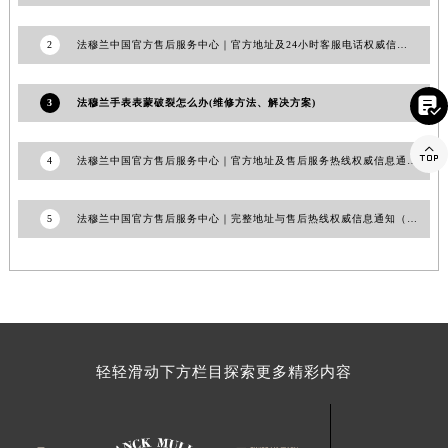
江西省景德镇市珠山区珠山中路法穆兰售后服务中心（需提前预约）
江西省九江市浔阳区浔阳路法穆兰售后服务中心（需提前预约）
2
法穆兰中国官方售后服务中心｜官方地址及24小时客服电话权威信息通告（2026年7月最新）
江西省南昌市红谷滩新区红谷中大道998号绿地双子塔（中央广场）A1座办公楼14层1407室法穆兰售后服务中心（需提前预约）
江西省萍乡市安源区萍安北大道与康庄路交叉口法穆兰售后服务中心（需提前预约）

3
法穆兰手表表蒙破裂怎么办(维修方法、解决方案)
江西省上饶市信州区滨江西路法穆兰售后服务中心（需提前预约）

江西省新余市渝水区北湖西路法穆兰售后服务中心（需提前预约）
4
法穆兰中国官方售后服务中心｜官方地址及售后服务热线权威信息通知（2026年6月最新）
江西省宜春市袁州区中山中路法穆兰售后服务中心（需提前预约）
江西省鹰潭市月湖区胜利东路法穆兰售后服务中心（需提前预约）
5
法穆兰中国官方售后服务中心｜完整地址与售后热线权威信息通知（2026年7月最新）
山东省德州市德城区东风中路法穆兰售后服务中心（需提前预约）
山东省东营市东营区济南路法穆兰售后服务中心（需提前预约）
山东省济南市历下区经十路11111号华润中心写字楼（万象城）15层1508室法穆兰售后服务中心（需提前预约）
山东省济宁市任城区太白楼路法穆兰售后服务中心（需提前预约）
山东省莱芜市文化南路8号银座商城名表维修一楼名表维修法穆兰售后服务中心（需提前预约）
轻轻滑动下方栏目探索更多精彩内容
山东省临沂市兰山区解放路法穆兰售后服务中心（需提前预约）
山东省日照市东港区烟台路法穆兰售后服务中心（需提前预约）
山东省泰安市泰山区财源街道泰山大街法穆兰售后服务中心（需提前预约）