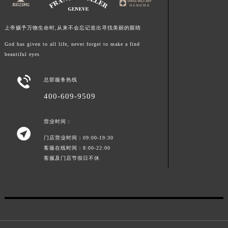
山东省威海市环翠区新威海路89号振华商厦一楼名表维修法穆兰售后服务中心（需提前预约）
山东省潍坊市奎文区东风东街法穆兰售后服务中心（需提前预约）
上帝赐予万物生命时,从来不会忘记造出寻找美丽的眼睛
山东省枣庄市滕州市北辛路与善国路交叉口法穆兰售后服务中心（需提前预约）
God has given to all life, never forget to make a find
山东省淄博市张店区金晶大道法穆兰售后服务中心（需提前预约）
beautiful eyes
上海市黄浦区南京东路299号宏伊国际广场写字楼8层806室法穆兰售后服务中心（需提前预约）
上海市徐汇区虹桥路3号港汇中心2座37层3705室法穆兰售后服务中心（需提前预约）

总部服务热线
浙江省杭州市上城区钱江路1366号华润大厦A座5层503-5室法穆兰售后服务中心（需提前预约）
400-609-9509
浙江省湖州市吴兴区劳动路法穆兰售后服务中心（需提前预约）
浙江省嘉兴市南湖区广益路705号嘉兴世界贸易中心A座13层1304室法穆兰售后服务中心（需提前预约）
营业时间：

浙江省金华市金东区东市南街777号金华万达广场4号楼22楼2209室法穆兰售后服务中心（需提前预约）
门店营业时间：09:00-19:30
浙江省丽水市莲都区解放街法穆兰售后服务中心（需提前预约）
客服在线时间：8:00-22:00
客服及门店节假日不休
浙江省宁波市江北区大闸南路500号来福士广场办公楼20层2009室法穆兰售后服务中心（需提前预约）
浙江省衢州市柯城区上街法穆兰售后服务中心（需提前预约）
浙江省绍兴市越城区胜利东路379号世茂天际中心写字楼8层805室法穆兰售后服务中心（需提前预约）
浙江省舟山市定海区解放东路法穆兰售后服务中心（需提前预约）
澳门特别行政区大堂区议事亭前地（新马路）法穆兰售后服务中心（需提前预约）