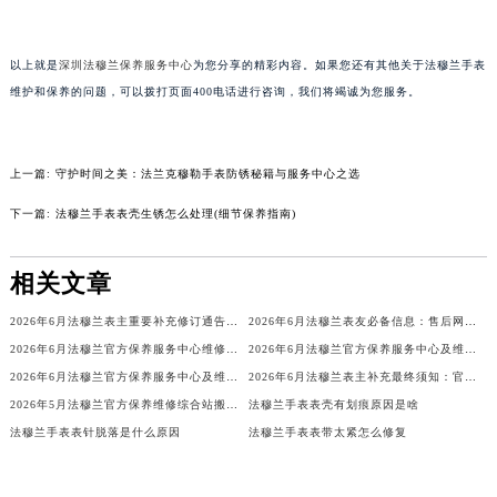
吉林省辽源市龙山区人民大街法穆兰售后服务中心（需提前预约）
吉林省梅河口市新华街道梅河大街法穆兰售后服务中心（需提前预约）
以上就是
深圳法穆兰保养服务中心
为您分享的精彩内容。如果您还有其他关于法穆兰手表
吉林省四平市铁东区紫气大路与南九经街交汇处法穆兰售后服务中心（需提前预约）
维护和保养的问题，可以拨打页面400电话进行咨询，我们将竭诚为您服务。
吉林省松原市宁江区五环大街法穆兰售后服务中心（需提前预约）
吉林省通化市东昌区环通乡江南大街法穆兰售后服务中心（需提前预约）
吉林省延边市延吉市解放路法穆兰售后服务中心（需提前预约）
上一篇:
守护时间之美：法兰克穆勒手表防锈秘籍与服务中心之选
辽宁省鞍山市铁东区站前街法穆兰售后服务中心（需提前预约）
下一篇:
法穆兰手表表壳生锈怎么处理(细节保养指南)
辽宁省本溪市平山区胜利路法穆兰售后服务中心（需提前预约）
辽宁省朝阳市双塔区新华路法穆兰售后服务中心（需提前预约）
相关文章
辽宁省丹东市振兴区七经街法穆兰售后服务中心（需提前预约）
2026年6月法穆兰表主重要补充修订通告：售后网点搬迁与新增
2026年6月法穆兰表友必备信息：售后网点搬迁及新开
辽宁省抚顺市新抚区东一路法穆兰售后服务中心（需提前预约）
2026年6月法穆兰官方保养服务中心维修点搬迁及增设补充方案文件定稿
2026年6月法穆兰官方保养服务中心及维修点迁移新设补充公告原文
辽宁省阜新市海州区解放大街法穆兰售后服务中心（需提前预约）
2026年6月法穆兰官方保养服务中心及维修点迁移新设补充公告文本
2026年6月法穆兰表主补充最终须知：官方售后网点迁移与新设
辽宁省葫芦岛市连山区中央路法穆兰售后服务中心（需提前预约）
2026年5月法穆兰官方保养维修综合站搬迁及新增服务点补充确认内容
法穆兰手表表壳有划痕原因是啥
辽宁省锦州市古塔区中央大街法穆兰售后服务中心（需提前预约）
法穆兰手表表针脱落是什么原因
法穆兰手表表带太紧怎么修复
辽宁省辽阳市白塔区新运大街法穆兰售后服务中心（需提前预约）
辽宁省盘锦市兴隆台区石油大街法穆兰售后服务中心（需提前预约）