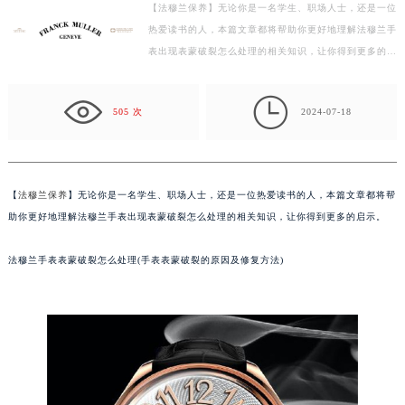
【法穆兰保养】无论你是一名学生、职场人士，还是一位
徐州市鼓楼区淮海东路29号苏宁广场IFC国际金融中心写字楼35层3508室（需提前预约）
热爱读书的人，本篇文章都将帮助你更好地理解法穆兰手
扬州市邗江区国展路29号星耀天地写字楼1号楼18层1803室（需提前预约）
表出现表蒙破裂怎么处理的相关知识，让你得到更多的启
盐城市盐都区世纪大道5号盐城金融城写字楼1号楼16层1604室（需提前预约）
示。 法穆兰手表表蒙破裂怎么处理(手表表蒙破裂的原…
泰州市海陵区永定东路399号置地商务中心东塔写字楼（华润万象城）17层1706室（需提前预约）

宁波市江北区大闸南路500号来福士广场办公楼20层2009室（需提前预约）
505 次
2024-07-18
杭州市上城区钱江路1366号华润大厦写字楼A座5层503-5室（需提前预约）
金华市金东区东市南街777号金华万达广场写字楼4号楼22层2209室（需提前预约）
绍兴市越城区胜利东路379号世茂天际中心写字楼8层805室（需提前预约）
【
法穆兰保养
】无论你是一名学生、职场人士，还是一位热爱读书的人，本篇文章都将帮
嘉兴市南湖区广益路705号嘉兴世界贸易中心写字楼A座13层1304室（需提前预约）
助你更好地理解法穆兰手表出现表蒙破裂怎么处理的相关知识，让你得到更多的启示。
南昌市红谷滩新区红谷中大道998号绿地双子塔（中央广场）A1座办公楼14层07室（需提前预约）
法穆兰手表表蒙破裂怎么处理(手表表蒙破裂的原因及修复方法)
济南市历下区经十路11111号华润中心写字楼（万象城）15层1508室（需提前预约）
广州市天河区天河路230号万菱汇国际中心写字楼A塔7层704室（需提前预约）
广州市越秀区环市东路371-375号世界贸易中心大厦南塔写字楼15层07室（需提前预约）
深圳市罗湖区深南东路5001号华润大厦写字楼17层1701室（需提前预约）
惠州市惠城区江北文昌一路7号华贸大厦写字楼1座30层05室（需提前预约）
厦门市思明区湖滨东路95号华润大厦写字楼B座11层1104室（需提前预约）