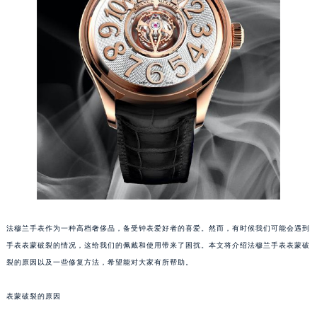
福州市鼓楼区五四路128-1号恒力城写字楼15层03室（需提前预约）
成都市锦江区人民东路6号SAC东原中心写字楼24层2406B室（需提前预约）
重庆市江北区观音桥步行街2号融恒时代广场写字楼9层902室（需提前预约）
长沙市芙蓉区定王台街道建湘路393号世茂环球金融中心写字楼（芙蓉广场）10层13室（需提前预约）
郑州市二七区铭功路10号华润大厦写字楼29层2905室（需提前预约）
太原市迎泽区解放路15号亨得利名表服务中心（品牌授权店）3层整层（需提前预约）
沈阳市沈河区中街路137号亨得利名表服务中心（品牌授权店）1层整层（需提前预约）
沈阳市沈河区中街路83号亨得利名表服务中心（品牌授权店）1层整层（需提前预约）
乌鲁木齐市天山区红山路26号时代广场（CCMALL）C座17层17-B（需提前预约）
温州市鹿城区锦绣路1067号置信广场10层1015室（需提前预约）
哈尔滨市道里区友谊西路600号富力中心T2座写字楼29层03室（需提前预约）
大连市中山区人民路15号国际金融大厦7层G室（需提前预约）
法穆兰手表作为一种高档奢侈品，备受钟表爱好者的喜爱。然而，有时候我们可能会遇到
手表表蒙破裂的情况，这给我们的佩戴和使用带来了困扰。本文将介绍法穆兰手表表蒙破
佛山市禅城区季华五路57号万科金融中心C座12层1205室（需提前预约）
裂的原因以及一些修复方法，希望能对大家有所帮助。
东莞市东城街道鸿福东路1号民盈国贸中心T1写字楼9层907室（需提前预约）
无锡市梁溪区人民中路139号恒隆广场写字楼1座11层1104室（需提前预约）
表蒙破裂的原因
南通市崇川区工农路57号圆融广场写字楼16层1603室（需提前预约）