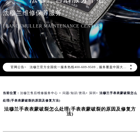
法穆兰维修保养服务
FRANCKMULLER MAINTENANCE CENTER
2026年8月法穆兰中国区售后服务网络优化升级公告
2026年8月法穆兰全国官方售后客户服务热线：400-609-9509
法穆兰官方全国统一服务热线400-609-9509，服务覆盖中国大陆、香港、澳门、台湾全部区域（非大陆需加拨“+86”）
▲
官网公告>
▼
2026年8月法穆兰售后服务中心最新网点地址：
北京市朝阳区建国门外大街甲6号华熙国际中心写字楼D座11层1102室（北京总部）（需提前预约）
北京市东城区东长安街1号东方广场写字楼W3座6层602室（需提前预约）
当前位置：
法穆兰售后维修服务中心
>
问题/知识/资讯
>
深圳
> 法穆兰手表表蒙破裂怎么
天津市和平区赤峰道136号天津国际金融中心写字楼26层2603室（需提前预约）
处理(手表表蒙破裂的原因及修复方法)
上海市徐汇区虹桥路3号港汇中心写字楼2座37层3705室（需提前预约）
法穆兰手表表蒙破裂怎么处理(手表表蒙破裂的原因及修复方
法)
上海市黄浦区南京东路299号宏伊国际广场写字楼8层806室（需提前预约）
南京市秦淮区中山南路1号（新街口）南京中心写字楼22层C1-1室（需提前预约）
常州市新北区龙锦路1590号现代传媒中心写字楼5号楼10层1008室（需提前预约）