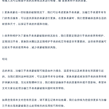
维修人员可以根据手表的具体情况来进行维修，确 复效果和手表的质量。
甘肃省兰州市七里河区西津西路16号兰州中心写字楼21层2102室（需提前预约）
重庆市解放碑渝中区民权路28号英利国际金融中心写字楼20层01室（需提前预约）
2.更换表蒙在一些轻微的破裂情况下，我们可以考虑更换手表表蒙。法穆兰手表通常有专
黑龙江省大庆市萨尔图区会战大街法穆兰售后服务中心（需提前预约）
门的售后服务，可以提供原装的表蒙进行更换。在更换表蒙时，我们需要确保选择合适的
黑龙江省鹤岗市向阳区红军路法穆兰售后服务中心（需提前预约）
材质和尺寸，以保证手表的外观和功能。
黑龙江省黑河市爱辉区中央街法穆兰售后服务中心（需提前预约）
3.保养和维护为了避免手表表蒙破裂的情况发生，我们需要定期进行手表的保养和维护。
黑龙江省鸡西市鸡冠区红军路法穆兰售后服务中心（需提前预约）
定期清洁手表，更换防水圈以及定期维护手表的机芯等都是非常重要的。这些保养措施可
黑龙江省佳木斯市向阳区长安路法穆兰售后服务中心（需提前预约）
以延长手表的使用寿命，减少表蒙破裂的风险。
黑龙江省牡丹江市东安区太平路法穆兰售后服务中心（需提前预约）
黑龙江省七台河市桃山区大同街法穆兰售后服务中心（需提前预约）
结论
黑龙江省齐齐哈尔市龙沙区龙华路法穆兰售后服务中心（需提前预约）
总的来说，法穆兰手表表蒙破裂可能是由外力撞击、温度变化以及材质老化等因素引起
黑龙江省双鸭山市尖山区新兴大街法穆兰售后服务中心（需提前预约）
的。当我们遇到这种情况时，可以选择寻求专业维修、更换表蒙或者加强手表的保养和维
黑龙江省绥化市北林区新华街与康庄路交叉口法穆兰售后服务中心（需提前预约）
护来解决问题。无论采取哪种方法，我们都应该确保手表的质量和外观不受影响。希望本
黑龙江省伊春市伊美区通河路法穆兰售后服务中心（需提前预约）
文对大家在处理法穆兰手表表蒙破裂问题时有所帮助。
吉林省白城市洮北区明仁南街法穆兰售后服务中心（需提前预约）
吉林省白山市浑江区浑江大街法穆兰售后服务中心（需提前预约）
如果您觉得本文对您有所启发，请不要忘记将本站收藏，我们会持续为您提供更多与法穆
吉林省吉林市船营区河南街法穆兰售后服务中心（需提前预约）
兰手表出现表蒙破裂怎么处理相关的实用技巧和经验。