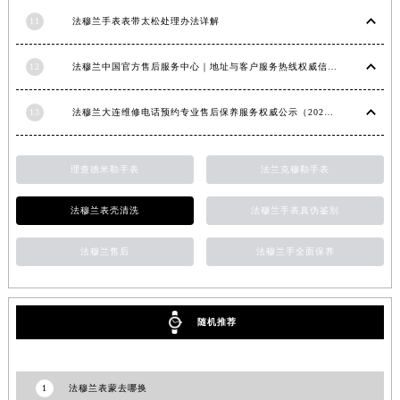
福建省莆田市城厢区霞林街道荔华东大道法穆兰售后服务中心（需提前预约）
11
法穆兰手表表带太松处理办法详解
福建省三明市三元区东乾二路法穆兰售后服务中心（需提前预约）
福建省漳州市龙文区步港路法穆兰售后服务中心（需提前预约）
12
法穆兰中国官方售后服务中心｜地址与客户服务热线权威信息通知（2026年7月最新）
江苏省常州市新北区龙锦路1590号现代传媒中心5号楼10层1008室法穆兰售后服务中心（需提前预约）
江苏省淮安市清江浦区淮海北路法穆兰售后服务中心（需提前预约）
13
法穆兰大连维修电话预约专业售后保养服务权威公示（2026年7月最新）
江苏省连云港市海州区通灌北路法穆兰售后服务中心（需提前预约）
江苏省南京市秦淮区中山南路1号南京中心22层22-C1-C3室法穆兰售后服务中心（需提前预约）
理查德米勒手表
法兰克穆勒手表
江苏省宿迁市宿城区西湖路法穆兰售后服务中心（需提前预约）
江苏省泰州市海陵区永定东路399号置地商务中心东塔（华润万象城）17层1706室法穆兰售后服务中心（需提前预约）
法穆兰表壳清洗
法穆兰手表真伪鉴别
江苏省徐州市鼓楼区淮海东路29号苏宁广场IFC国际金融中心35层3508室法穆兰售后服务中心（需提前预约）
法穆兰售后
法穆兰手全面保养
江苏省盐城市盐都区世纪大道5号盐城金融城写字楼1号楼16层1604室法穆兰售后服务中心（需提前预约）
江苏省扬州市邗江区国展路29号星耀天地写字楼1号楼18层1803室法穆兰售后服务中心（需提前预约）
江苏省镇江市京口区中山东路法穆兰售后服务中心（需提前预约）
随机推荐
江西省抚州市临川区赣东大道法穆兰售后服务中心（需提前预约）
江西省赣州市章贡区文清路法穆兰售后服务中心（需提前预约）
江西省吉安市吉州区井冈山大道法穆兰售后服务中心（需提前预约）
1
法穆兰表蒙去哪换