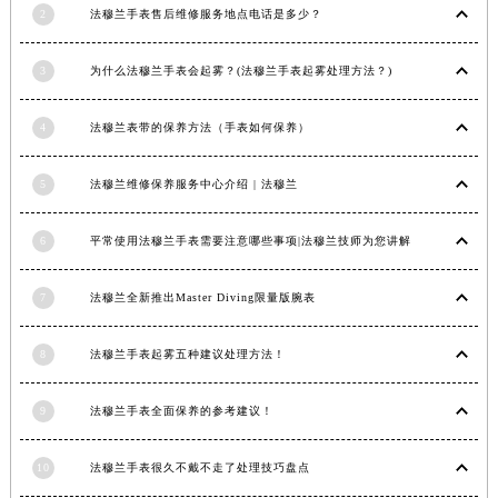
安徽省亳州市谯城区魏武大道法穆兰售后服务中心（需提前预约）
2
法穆兰手表售后维修服务地点电话是多少？
安徽省池州市贵池区长江路法穆兰售后服务中心（需提前预约）
3
为什么法穆兰手表会起雾？(法穆兰手表起雾处理方法？)
安徽省滁州市琅琊区南谯北路法穆兰售后服务中心（需提前预约）
安徽省阜阳市颍州区颍州北路法穆兰售后服务中心（需提前预约）
4
法穆兰表带的保养方法（手表如何保养）
安徽省淮北市相山区淮海路法穆兰售后服务中心（需提前预约）
安徽省淮南市田家庵区国庆中路法穆兰售后服务中心（需提前预约）
5
法穆兰维修保养服务中心介绍 | 法穆兰
安徽省黄山市屯溪区黄山西路法穆兰售后服务中心（需提前预约）
安徽省六安市金安区解放中路法穆兰售后服务中心（需提前预约）
6
平常使用法穆兰手表需要注意哪些事项|法穆兰技师为您讲解
安徽省马鞍山市雨山区湖南西路法穆兰售后服务中心（需提前预约）
安徽省宿州市埇桥区人民中路法穆兰售后服务中心（需提前预约）
7
法穆兰全新推出Master Diving限量版腕表
安徽省铜陵市铜官区石城大道法穆兰售后服务中心（需提前预约）
安徽省芜湖市镜湖区中山路步行街法穆兰售后服务中心（需提前预约）
8
法穆兰手表起雾五种建议处理方法！
安徽省宣城市宣州区叠嶂西路法穆兰售后服务中心（需提前预约）
9
法穆兰手表全面保养的参考建议！
福建省龙岩市新罗区九一南路法穆兰售后服务中心（需提前预约）
福建省南平市建阳区人民西路法穆兰售后服务中心（需提前预约）
10
法穆兰手表很久不戴不走了处理技巧盘点
福建省宁德市蕉城区天湖东路法穆兰售后服务中心（需提前预约）