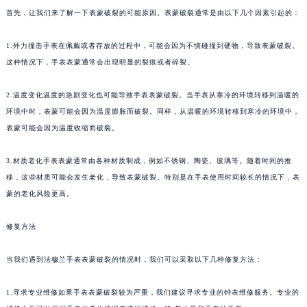
苏州市苏州工业园区星港街199号苏州中心办公楼C座22层08室（需提前预约）
首先，让我们来了解一下表蒙破裂的可能原因。表蒙破裂通常是由以下几个因素引起的：
武汉市江汉区解放大道686号世界贸易大厦38层09室（需提前预约）
1.外力撞击手表在佩戴或者存放的过程中，可能会因为不慎碰撞到硬物，导致表蒙破裂。
南宁市青秀区金湖路59号地王大厦12楼1224室（需提前预约）
这种情况下，手表表蒙通常会出现明显的裂痕或者碎裂。
合肥市蜀山区潜山路111号万象城华润大厦B座12楼03室（需提前预约）
泉州市丰泽区宝洲路729号浦西万达中心写字楼A座7楼709室（需提前预约）
2.温度变化温度的急剧变化也可能导致手表表蒙破裂。当手表从寒冷的环境转移到温暖的
青岛市南区山东路6号华润大厦B座22层04室（需提前预约）
环境中时，表蒙可能会因为温度膨胀而破裂。同样，从温暖的环境转移到寒冷的环境中，
烟台市芝罘区胜利路139号万达金融中心A座907室（需提前预约）
表蒙可能会因为温度收缩而破裂。
长春市朝阳区西安大路727号中银大厦A座(旺进大厦)18层09室（需提前预约）
3.材质老化手表表蒙通常由各种材质制成，例如不锈钢、陶瓷、玻璃等。随着时间的推
贵阳市南明区都司高架桥路33号亨特国际金融中心14楼14D（需提前预约）
移，这些材质可能会发生老化，导致表蒙破裂。特别是在手表使用时间较长的情况下，表
昆明市盘龙区北京路928号同德昆明广场写字楼10层06室（需提前预约）
蒙的老化风险更高。
石家庄市长安区中山东路39号勒泰中心写字楼B座13层07室（需提前预约）
西安市碑林区南关正街88号华侨城长安国际中心E座6楼10室（需提前预约）
修复方法
海口市龙华区金贸东路5号海口华润大厦B座17层1707室（需提前预约）
唐山市路南区新华东道100号万达广场写字楼A座10层1002室（需提前预约）
当我们遇到法穆兰手表表蒙破裂的情况时，我们可以采取以下几种修复方法：
台州市椒江区东海大道1800号腾达中心东1幢20楼2002室（需提前预约）
1.寻求专业维修如果手表表蒙破裂较为严重，我们建议寻求专业的钟表维修服务。专业的
内蒙古自治区呼和浩特市玉泉区大学西街70号华润万象城写字楼（鄂尔多斯大厦）23层2326室（需提前预约）