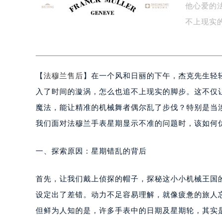
盐城市盐都区世纪大道5号盐城金融城写
他心爱的
泰州市海陵区永定东路399号置地商
不上现实
宁波市江北区大闸南路500号来福士广
秘…
杭州市上城区钱江路1366号华润大厦
金华市金东区东市南街777号金华万达
绍兴市越城区胜利东路379号世茂天
【
法穆兰售后
】在一个风和日丽的下午，杰克先生轻
嘉兴市南湖区广益路705号嘉兴世界贸
入了时间的漩涡，怎么也追不上现实的脚步。这不仅
南昌市红谷滩新区红谷中大道998号
魔法，能让精准的机械舞者偶尔乱了步伐？特别是当
济南市历下区经十路11111号华润中
我们面对法穆兰手表星期显示不准的问题时，该如何
广州市天河区天河路230号万菱汇国
广州市越秀区环市东路371-375号
一、探索原因：星期错乱的背后
深圳市罗湖区深南东路5001号华润大
惠州市惠城区江北文昌一路7号华贸大
首先，让我们戴上侦探的帽子，探秘这小小机械王国
厦门市思明区湖滨东路95号华润大厦写
设定出了差错。动力不足容易理解，就像疲惫的旅人
福州市鼓楼区五四路128-1号恒力城
成都市锦江区人民东路6号SAC东原中
但鲜为人知的是，许多手表中的日期及星期轮，其实