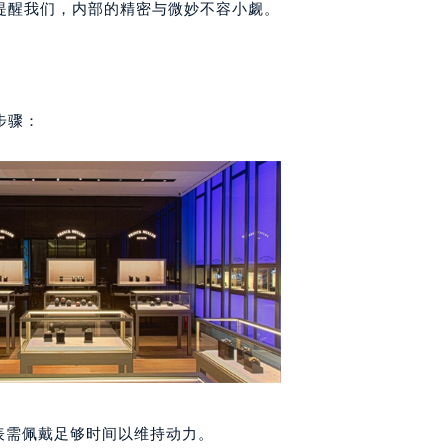
代广场写字楼9层902室（需提前预约）
提醒我们，内部的精密与微妙不容小觑。
号世茂环球金融中心写字楼（芙蓉广场）10层13室（需提前预约
楼29层2905室（需提前预约）
表服务中心（品牌授权店）3层整层（需提前预约）
表服务中心（品牌授权店）1层整层（需提前预约）
步骤：
表服务中心（品牌授权店）1层整层（需提前预约）
（CCMALL）C座17层17-B（需提前预约）
10层1015室（需提前预约）
心T2座写字楼29层03室（需提前预约）
厦7层G室（需提前预约）
心C座12层1205室（需提前预约）
中心T1写字楼9层907室（需提前预约）
写字楼1座11层1104室（需提前预约）
楼16层1603室（需提前预约）
中心办公楼C座22层08室（需提前预约）
大厦38层09室（需提前预约）
表需佩戴足够时间以维持动力。