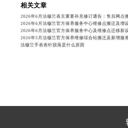
吉林省四平市铁东区紫气大路与南九
相关文章
吉林省松原市宁江区五环大街法穆兰
吉林省通化市东昌区环通乡江南大街
吉林省延边市延吉市解放路法穆兰售
辽宁省鞍山市铁东区站前街法穆兰售
辽宁省本溪市平山区胜利路法穆兰售
法穆兰手表表针脱落是什么原因
辽宁省朝阳市双塔区新华路法穆兰售
辽宁省丹东市振兴区七经街法穆兰售
辽宁省抚顺市新抚区东一路法穆兰售
辽宁省阜新市海州区解放大街法穆兰
辽宁省葫芦岛市连山区中央路法穆兰
辽宁省锦州市古塔区中央大街法穆兰
辽宁省辽阳市白塔区新运大街法穆兰
辽宁省盘锦市兴隆台区石油大街法穆
辽宁省铁岭市银州区南马路法穆兰售
辽宁省营口市站前区市府路与渤海大