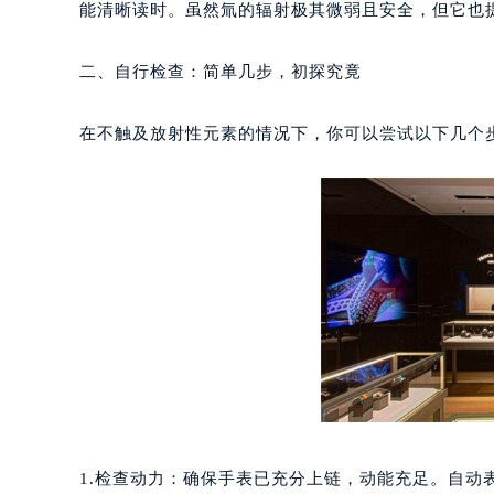
重庆市江北区观音桥步行街2号融恒时
能清晰读时。虽然氚的辐射极其微弱且安全，但它也
长沙市芙蓉区定王台街道建湘路393
郑州市二七区铭功路10号华润大厦写字
二、自行检查：简单几步，初探究竟
太原市迎泽区解放路15号亨得利名
沈阳市沈河区中街路137号亨得利名
在不触及放射性元素的情况下，你可以尝试以下几个
沈阳市沈河区中街路83号亨得利名
乌鲁木齐市天山区红山路26号时代广场
温州市鹿城区锦绣路1067号置信广场
哈尔滨市道里区友谊西路600号富力中
大连市中山区人民路15号国际金融大
佛山市禅城区季华五路57号万科金融中
东莞市东城街道鸿福东路1号民盈国贸
无锡市梁溪区人民中路139号恒隆广场
南通市崇川区工农路57号圆融广场写字
苏州市苏州工业园区星港街199号苏州
武汉市江汉区解放大道686号世界贸易
1.检查动力：确保手表已充分上链，动能充足。自动