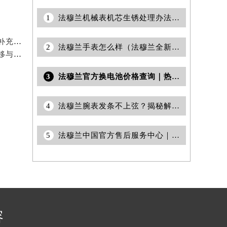
1
法穆兰机械表机芯生锈处理办法深度解析
2026年6月法穆兰官方保养服务中心及维修点迁移新设补充公告原文
2
法穆兰手表怎么样（法穆兰全新数字珠宝腕表介绍）
2026年6月法穆兰表主补充最终须知：官方售后网点迁移与新设
3
法穆兰官方换电池价格查询｜热线和24小时维修地址权威信息公告（2026年7月最新）
4
法穆兰腕表发条不上弦？揭秘解决之道，轻松上链不再愁
5
法穆兰中国官方售后服务中心｜最新地址及服务电话权威信息通告（2026年6月最新）
容