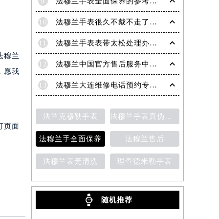
9
法穆兰手表全面保养的参考建议！
10
法穆兰手表很久不戴不走了处理技巧盘点
11
法穆兰手表表带太松处理办法详解
法穆兰
12
法穆兰中国官方售后服务中心｜地址与客户服务热线权威信息通知（2026年7月最新）
，愿我
13
法穆兰大连维修电话预约专业售后保养服务权威公示（2026年7月最新）
法兰克穆勒手表
法穆兰手表真伪鉴别
打页面
法穆兰手全面保养
法穆兰售后
法穆兰表壳清洗
理查德米勒手表
随机推荐