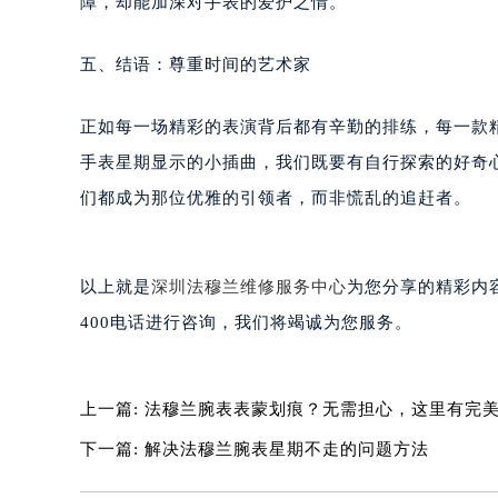
障，却能加深对手表的爱护之情。
黑龙江省大庆市萨尔图区会战大街法
黑龙江省鹤岗市向阳区红军路法穆兰
五、结语：尊重时间的艺术家
黑龙江省黑河市爱辉区中央街法穆兰
黑龙江省鸡西市鸡冠区红军路法穆兰
正如每一场精彩的表演背后都有辛勤的排练，每一款
黑龙江省佳木斯市向阳区长安路法穆
黑龙江省牡丹江市东安区太平路法穆
手表星期显示的小插曲，我们既要有自行探索的好奇
黑龙江省七台河市桃山区大同街法穆
们都成为那位优雅的引领者，而非慌乱的追赶者。
黑龙江省齐齐哈尔市龙沙区龙华路法
黑龙江省双鸭山市尖山区新兴大街法
黑龙江省绥化市北林区新华街与康庄
以上就是
深圳法穆兰维修服务中心
为您分享的精彩内
黑龙江省伊春市伊美区通河路法穆兰
400电话进行咨询，我们将竭诚为您服务。
吉林省白城市洮北区明仁南街法穆兰
吉林省白山市浑江区浑江大街法穆兰
上一篇:
法穆兰腕表表蒙划痕？无需担心，这里有完
吉林省吉林市船营区河南街法穆兰售
吉林省辽源市龙山区人民大街法穆兰
下一篇:
解决法穆兰腕表星期不走的问题方法
吉林省梅河口市新华街道梅河大街法