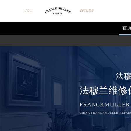
首
法
法穆兰维修
FRANCKMULLER
CHINA FRANCKMULLER REPAIR