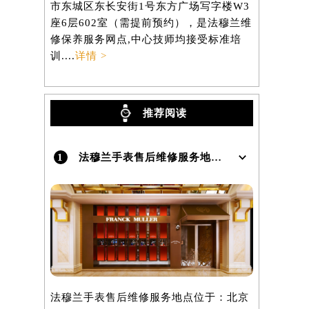
市东城区东长安街1号东方广场写字楼W3
区虹桥路3
）
座6层602室（需提前预约），是法穆兰维
3705室
修保养服务网点,中心技师均接受标准培
养服务网点,
训....
详情 >
详情 >
推荐阅读
1
法穆兰手表售后维修服务地点在哪里呢？
法穆兰手表售后维修服务地点位于：北京