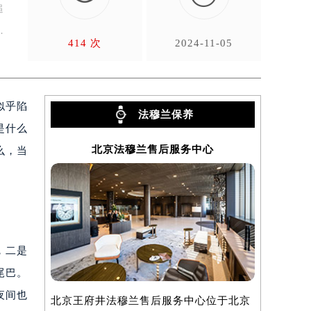
追
414 次
2024-11-05
似乎陷
法穆兰保养
是什么
北京法穆兰售后服务中心
上
么，当
，二是
尾巴。
夜间也
北京王府井法穆兰售后服务中心位于北京
上海法穆兰