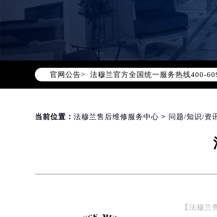
2026年8月法穆兰中国区售后服务
2026年8月法穆兰全国官方售后客户服务热
法穆兰官方全国统一服务热线400-6
官网公告>
2026年8月法穆兰售后服务中心最新
北京市朝阳区建国门外大街甲6号华熙
北京市东城区东长安街1号东方广场写
当前位置：
法穆兰售后维修服务中心
>
问题/知识/资
天津市和平区赤峰道136号天津国际金
上海市徐汇区虹桥路3号港汇中心写字楼
上海市黄浦区南京东路299号宏伊国
南京市秦淮区中山南路1号（新街口）
常州市新北区龙锦路1590号现代传媒
徐州市鼓楼区淮海东路29号苏宁广场I
扬州市邗江区国展路29号星耀天地写字
【法穆兰