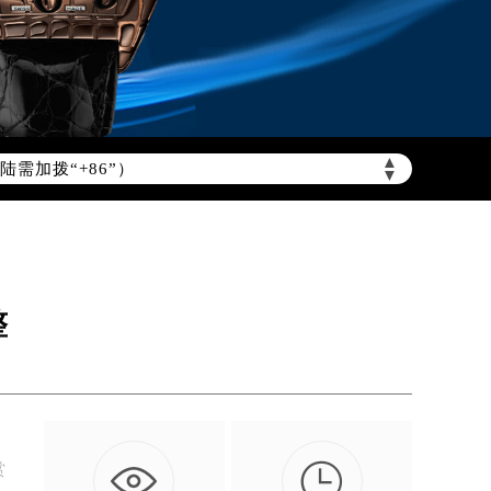
需加拨“+86”）
▲
▼
整

赏