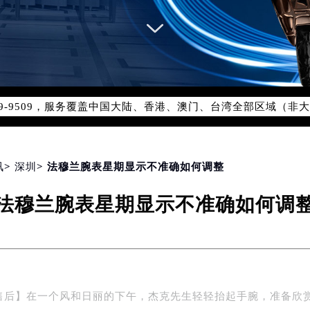
网络优化升级公告
线：400-609-9509
09-9509，服务覆盖中国大陆、香港、澳门、台湾全部区域（非大陆
网点地址：
国际中心写字楼D座11层1102室（北京总部）（需提前预约）
字楼W3座6层602室（需提前预约）
讯
>
深圳
> 法穆兰腕表星期显示不准确如何调整
融中心写字楼26层2603室（需提前预约）
2座37层3705室（需提前预约）
法穆兰腕表星期显示不准确如何调
际广场写字楼8层806室（需提前预约）
南京中心写字楼22层C1-1室（需提前预约）
中心写字楼5号楼10层1008室（需提前预约）
FC国际金融中心写字楼35层3508室（需提前预约）
楼1号楼18层1803室（需提前预约）
售后】在一个风和日丽的下午，杰克先生轻轻抬起手腕，准备欣