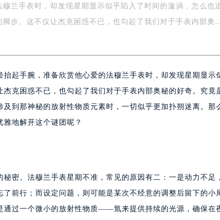
字楼1号楼16层1604室（需提前预约）
法穆兰手表时，却发现星期显示似乎陷入了时间的漩涡，怎么也
务中心东塔写字楼（华润万象城）17层1706室（需提前预约）
的脚步。这不仅让杰克困惑不已，也勾起了我们对于手表内部奥
场办公楼20层2009室（需提前预约）
写字楼A座5层503-5室（需提前预约）
广场写字楼4号楼22层2209室（需提前预约）
际中心写字楼8层805室（需提前预约）
轻抬起手腕，准备欣赏他心爱的法穆兰手表时，却发现星期显示
易中心写字楼A座13层1304室（需提前预约）
让杰克困惑不已，也勾起了我们对于手表内部奥秘的好奇。究竟
绿地双子塔（中央广场）A1座办公楼14层07室（需提前预约）
涉及到那神秘的放射性物质元素时，一切似乎更加扑朔迷离。那
心写字楼（万象城）15层1508室（需提前预约）
优雅地解开这个谜团呢？
际中心写字楼A塔7层704室（需提前预约）
世界贸易中心大厦南塔写字楼15层07室（需提前预约）
厦写字楼17层1701室（需提前预约）
厦写字楼1座30层05室（需提前预约）
的秘密。法穆兰手表星期不准，常见的原因有二：一是动力不足
字楼B座11层1104室（需提前预约）
忘了前行；而设定问题，则可能是某次不经意的调整后留下的小
写字楼15层03室（需提前预约）
心写字楼24层2406B室（需提前预约）
是通过一个微小的放射性物质——氚来提供持续的光源，确保在