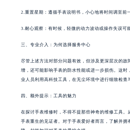
南宁市青秀区金湖路59号地王大厦12
合肥市蜀山区潜山路111号万象城华润
2.重置星期：遵循手表说明书，小心地将时间调至前
泉州市丰泽区宝洲路729号浦西万达中
青岛市南区山东路6号华润大厦B座2
3.耐心观察：有时候，轻微的动力波动或操作失误可
烟台市芝罘区胜利路139号万达金融中
长春市朝阳区西安大路727号中银大厦
三、专业介入：为何选择服务中心
贵阳市南明区都司高架桥路33号亨特
昆明市盘龙区北京路928号同德昆明
尽管上述方法对部分问题有效，但涉及更深层次的故
石家庄市长安区中山东路39号勒泰中
增，还可能影响手表的防水性能或进一步损伤。这时
西安市碑林区南关正街88号华侨城长
业人员利用高科技工具，在无尘环境中进行细致检查
海口市龙华区金贸东路5号海口华润大厦
唐山市路南区新华东道100号万达广场
四、额外提示：工具的魅力
台州市椒江区东海大道1800号腾达中
内蒙古自治区呼和浩特市玉泉区大学西
在探讨手表维修时，不得不提那些神奇的维修工具。
甘肃省兰州市七里河区西津西路16号兰
手表重生的见证者。对于手表爱好者而言，了解并拥
重庆市解放碑渝中区民权路28号英利