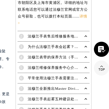
市朝阳区及上海市黄浦区。详细的地址与
联系电话您可以通过法穆兰官网或官方公
众号获取，也可以拨打本站页面......
详情
>
2
法穆兰手表售后维修服务地点电话是多少？
3
为什么法穆兰手表会起雾？(法穆兰手表起雾处理方法？)

险陡
4
法穆兰表带的保养方法（手表如何保养）
要。专

命。
5
法穆兰维修保养服务中心介绍 | 法穆兰
6
平常使用法穆兰手表需要注意哪些事项|法穆兰技师为您讲解
7
法穆兰全新推出Master Diving限量版腕表
提前预约）
，更是
8
法穆兰手表起雾五种建议处理方法！
杂故