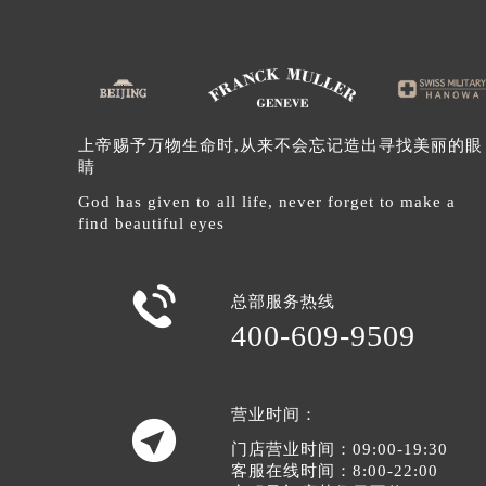
辽宁省沈阳市沈河区中街路137号亨
辽宁省沈阳市沈河区中街路83号亨
北京市朝阳区建国门外大街甲6号华熙
北京市东城区东长安街1号王府井东方
河北省保定市竞秀区朝阳北大街北国
上帝赐予万物生命时,从来不会忘记造出寻找美丽的眼
内蒙古自治区阿拉善盟市左旗土尔扈
睛
内蒙古自治区巴彦淖尔市临河区新华
God has given to all life, never forget to make a
内蒙古自治区包头市青山区幸福路甲
find beautiful eyes
内蒙古自治区赤峰市红山区哈达街法
内蒙古自治区鄂尔多斯市东胜区伊金

总部服务热线
内蒙古自治区呼伦贝尔市海拉尔区中
400-609-9509
内蒙古自治区通辽市科尔沁区明仁大
内蒙古自治区乌海市海勃湾区人民南
内蒙古自治区乌兰察布市集宁区恩和
营业时间：

内蒙古自治区锡林郭勒盟市锡林浩特
门店营业时间：09:00-19:30
内蒙古自治区兴安盟市乌兰浩特市兴
客服在线时间：8:00-22:00