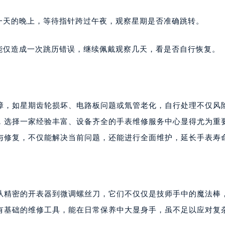
楼1224室（需提前预约）
大厦B座12楼03室（需提前预约）
一天的晚上，等待指针跨过午夜，观察星期是否准确跳转。
心写字楼A座7楼709室（需提前预约）
2层04室（需提前预约）
能仅造成一次跳历错误，继续佩戴观察几天，看是否自行恢复。
心A座907室（需提前预约）
A座(旺进大厦)18层09室（需提前预约）
国际金融中心14楼14D（需提前预约）
广场写字楼10层06室（需提前预约）
障，如星期齿轮损坏、电路板问题或氚管老化，自行处理不仅风
心写字楼B座13层07室（需提前预约）
，选择一家经验丰富、设备齐全的手表维修服务中心显得尤为重
安国际中心E座6楼10室（需提前预约）
与修复，不仅能解决当前问题，还能进行全面维护，延长手表寿
B座17层1707室（需提前预约）
写字楼A座10层1002室（需提前预约）
心东1幢20楼2002室（需提前预约）
街70号华润万象城写字楼（鄂尔多斯大厦）23层2326室（需
从精密的开表器到微调螺丝刀，它们不仅仅是技师手中的魔法棒
州中心写字楼21层2102室（需提前预约）
有基础的维修工具，能在日常保养中大显身手，虽不足以应对复
国际金融中心写字楼20层01室（需提前预约）