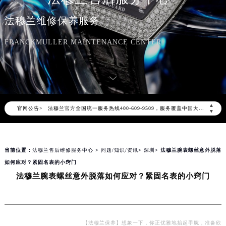
法穆兰维修保养服务
FRANCKMULLER MAINTENANCE CENTER
2026年8月法穆兰中国区售后服务网络优化升级公告
2026年8月法穆兰全国官方售后客户服务热线：400-609-9509
▲
官网公告>
法穆兰官方全国统一服务热线400-609-9509，服务覆盖中国大陆、香港、澳门、台湾全部区域（非大陆需加拨“+86”）
▼
2026年8月法穆兰售后服务中心最新网点地址：
北京市朝阳区建国门外大街甲6号华熙国际中心写字楼D座11层1102室（北京总部）（需提前预约）
当前位置：
法穆兰售后维修服务中心
>
问题/知识/资讯
>
深圳
> 法穆兰腕表螺丝意外脱落
北京市东城区东长安街1号东方广场写字楼W3座6层602室（需提前预约）
如何应对？紧固名表的小窍门
天津市和平区赤峰道136号天津国际金融中心写字楼26层2603室（需提前预约）
法穆兰腕表螺丝意外脱落如何应对？紧固名表的小窍门
上海市徐汇区虹桥路3号港汇中心写字楼2座37层3705室（需提前预约）
上海市黄浦区南京东路299号宏伊国际广场写字楼8层806室（需提前预约）
南京市秦淮区中山南路1号（新街口）南京中心写字楼22层C1-1室（需提前预约）
常州市新北区龙锦路1590号现代传媒中心写字楼5号楼10层1008室（需提前预约）
【法穆兰保养】想象一下，你正优雅地抬起手腕，准备欣