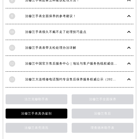
8
法穆兰手表起雾五种建议处理方法！
安徽省亳州市谯城区魏武大道法穆兰售后服务中心（需提前预约）
安徽省池州市贵池区长江路法穆兰售后服务中心（需提前预约）
9
法穆兰手表全面保养的参考建议！
安徽省滁州市琅琊区南谯北路法穆兰售后服务中心（需提前预约）
10
法穆兰手表很久不戴不走了处理技巧盘点
安徽省阜阳市颍州区颍州北路法穆兰售后服务中心（需提前预约）
安徽省淮北市相山区淮海路法穆兰售后服务中心（需提前预约）
11
法穆兰手表表带太松处理办法详解
安徽省淮南市田家庵区国庆中路法穆兰售后服务中心（需提前预约）
安徽省黄山市屯溪区黄山西路法穆兰售后服务中心（需提前预约）
12
法穆兰中国官方售后服务中心｜地址与客户服务热线权威信息通知（2026年7月最新）
安徽省六安市金安区解放中路法穆兰售后服务中心（需提前预约）
安徽省马鞍山市雨山区湖南西路法穆兰售后服务中心（需提前预约）
13
法穆兰大连维修电话预约专业售后保养服务权威公示（2026年7月最新）
安徽省宿州市埇桥区人民中路法穆兰售后服务中心（需提前预约）
安徽省铜陵市铜官区石城大道法穆兰售后服务中心（需提前预约）
法兰克穆勒手表
法穆兰手全面保养
安徽省芜湖市镜湖区中山路步行街法穆兰售后服务中心（需提前预约）
安徽省宣城市宣州区叠嶂西路法穆兰售后服务中心（需提前预约）
法穆兰手表真伪鉴别
法穆兰售后
福建省龙岩市新罗区九一南路法穆兰售后服务中心（需提前预约）
福建省南平市建阳区人民西路法穆兰售后服务中心（需提前预约）
法穆兰表壳清洗
理查德米勒手表
福建省宁德市蕉城区天湖东路法穆兰售后服务中心（需提前预约）