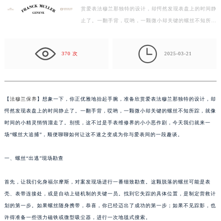
赏爱表法穆兰那独特的设计，却愕然发现表盘上的时间静
徐州市鼓楼区淮海东路29号苏宁广场IFC国际金融中心写字楼35层3508室（需提前预约）
止了。一翻手背，哎哟，一颗微小却关键的螺丝不知所
扬州市邗江区国展路29号星耀天地写字楼1号楼18层1803室（需提前预约）
踪，就像时间的小精灵悄悄溜走了。别慌，这不过是手
盐城市盐都区世纪大道5号盐城金融城写字楼1号楼16层1604室（需提前预约）
表…

泰州市海陵区永定东路399号置地商务中心东塔写字楼（华润万象城）17层1706室（需提前预约）
370 次
2025-03-21
宁波市江北区大闸南路500号来福士广场办公楼20层2009室（需提前预约）
杭州市上城区钱江路1366号华润大厦写字楼A座5层503-5室（需提前预约）
金华市金东区东市南街777号金华万达广场写字楼4号楼22层2209室（需提前预约）
【
法穆兰保养
】想象一下，你正优雅地抬起手腕，准备欣赏爱表法穆兰那独特的设计，却
绍兴市越城区胜利东路379号世茂天际中心写字楼8层805室（需提前预约）
愕然发现表盘上的时间静止了。一翻手背，哎哟，一颗微小却关键的螺丝不知所踪，就像
嘉兴市南湖区广益路705号嘉兴世界贸易中心写字楼A座13层1304室（需提前预约）
时间的小精灵悄悄溜走了。别慌，这不过是手表维修界的小小恶作剧，今天我们就来一
南昌市红谷滩新区红谷中大道998号绿地双子塔（中央广场）A1座办公楼14层07室（需提前预约）
场“螺丝大追捕”，顺便聊聊如何让这不速之变成为你与爱表间的一段趣谈。
济南市历下区经十路11111号华润中心写字楼（万象城）15层1508室（需提前预约）
一、螺丝“出逃”现场勘查
广州市天河区天河路230号万菱汇国际中心写字楼A塔7层704室（需提前预约）
广州市越秀区环市东路371-375号世界贸易中心大厦南塔写字楼15层07室（需提前预约）
首先，让我们化身福尔摩斯，对案发现场进行一番细致勘查。这颗脱落的螺丝可能是表
深圳市罗湖区深南东路5001号华润大厦写字楼17层1701室（需提前预约）
壳、表带连接处，或是自动上链机制的关键一员。找到它失踪的具体位置，是制定营救计
惠州市惠城区江北文昌一路7号华贸大厦写字楼1座30层05室（需提前预约）
划的第一步。如果螺丝随身携带，恭喜，你已经迈出了成功的第一步；如果不见踪影，也
厦门市思明区湖滨东路95号华润大厦写字楼B座11层1104室（需提前预约）
许得准备一些强力磁铁或微型吸尘器，进行一次地毯式搜索。