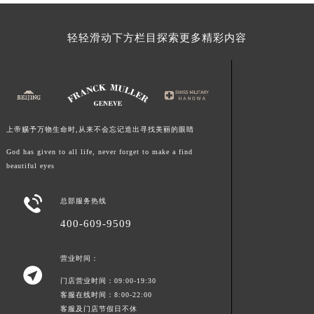
江西省景德镇市珠山区珠山中路法穆兰售后服务中心（需提前预约）
江西省九江市浔阳区浔阳路法穆兰售后服务中心（需提前预约）
轻轻滑动下方栏目探索更多精彩内容
江西省南昌市红谷滩新区红谷中大道998号绿地双子塔（中央广场）A1座办公楼14层1407室法穆兰售后服务中心（需提前预约）
江西省萍乡市安源区萍安北大道与康庄路交叉口法穆兰售后服务中心（需提前预约）
江西省上饶市信州区滨江西路法穆兰售后服务中心（需提前预约）
江西省新余市渝水区北湖西路法穆兰售后服务中心（需提前预约）
上帝赐予万物生命时,从来不会忘记造出寻找美丽的眼睛
江西省宜春市袁州区中山中路法穆兰售后服务中心（需提前预约）
江西省鹰潭市月湖区胜利东路法穆兰售后服务中心（需提前预约）
God has given to all life, never forget to make a find
beautiful eyes
山东省德州市德城区东风中路法穆兰售后服务中心（需提前预约）
山东省东营市东营区济南路法穆兰售后服务中心（需提前预约）

总部服务热线
山东省济南市历下区经十路11111号华润中心写字楼（万象城）15层1508室法穆兰售后服务中心（需提前预约）
400-609-9509
山东省济宁市任城区太白楼路法穆兰售后服务中心（需提前预约）
山东省莱芜市文化南路8号银座商城名表维修一楼名表维修法穆兰售后服务中心（需提前预约）
营业时间：
山东省临沂市兰山区解放路法穆兰售后服务中心（需提前预约）

门店营业时间：09:00-19:30
山东省日照市东港区烟台路法穆兰售后服务中心（需提前预约）
客服在线时间：8:00-22:00
山东省泰安市泰山区财源街道泰山大街法穆兰售后服务中心（需提前预约）
客服及门店节假日不休