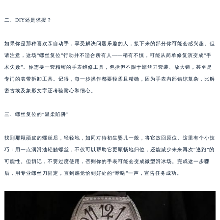
福州市鼓楼区五四路128-1号恒力城写字楼15层03室（需提前预约）
二、DIY还是求援？
成都市锦江区人民东路6号SAC东原中心写字楼24层2406B室（需提前预约）
重庆市江北区观音桥步行街2号融恒时代广场写字楼9层902室（需提前预约）
如果你是那种喜欢亲自动手，享受解决问题乐趣的人，接下来的部分你可能会感兴趣。但
长沙市芙蓉区定王台街道建湘路393号世茂环球金融中心写字楼（芙蓉广场）10层13室（需提前预约）
请注意，这场“螺丝复位”行动并不适合所有人——稍有不慎，可能从简单修复演变成“手
郑州市二七区铭功路10号华润大厦写字楼29层2905室（需提前预约）
术失败”。你需要一套精密的手表维修工具，包括但不限于螺丝刀套装、放大镜，甚至是
太原市迎泽区解放路15号亨得利名表服务中心（品牌授权店）3层整层（需提前预约）
专门的表带拆卸工具。记得，每一步操作都要轻柔且精确，因为手表内部错综复杂，比解
密古埃及象形文字还考验耐心和细心。
沈阳市沈河区中街路137号亨得利名表服务中心（品牌授权店）1层整层（需提前预约）
沈阳市沈河区中街路83号亨得利名表服务中心（品牌授权店）1层整层（需提前预约）
三、螺丝复位的“温柔陷阱”
乌鲁木齐市天山区红山路26号时代广场（CCMALL）C座17层17-B（需提前预约）
温州市鹿城区锦绣路1067号置信广场10层1015室（需提前预约）
找到那颗顽皮的螺丝后，轻轻地，如同对待初生婴儿一般，将它放回原位。这里有个小技
哈尔滨市道里区友谊西路600号富力中心T2座写字楼29层03室（需提前预约）
巧：用一点润滑油轻触螺丝，不仅可以帮助它更顺畅地归位，还能减少未来再次“逃跑”的
大连市中山区人民路15号国际金融大厦7层G室（需提前预约）
可能性。但切记，不要过度使用，否则你的手表可能会变成微型滑冰场。完成这一步骤
后，用专业螺丝刀固定，直到感觉恰到好处的“咔哒”一声，宣告任务成功。
佛山市禅城区季华五路57号万科金融中心C座12层1205室（需提前预约）
东莞市东城街道鸿福东路1号民盈国贸中心T1写字楼9层907室（需提前预约）
无锡市梁溪区人民中路139号恒隆广场写字楼1座11层1104室（需提前预约）
南通市崇川区工农路57号圆融广场写字楼16层1603室（需提前预约）