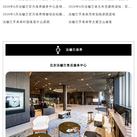
吉林省辽源市龙山区人民大街法穆兰售后服务中心（需提前预约）
2026年6月法穆兰官方保养服务中心及维修点迁移新设补充公告文本
2026年6月法穆兰表主补充最终须知：官方售后网点迁移与新设
2026年5月法穆兰官方保养维修综合站搬迁及新增服务点补充确认内容
法穆兰手表表壳有划痕原因是啥
吉林省梅河口市新华街道梅河大街法穆兰售后服务中心（需提前预约）
法穆兰手表表针脱落是什么原因
法穆兰手表表带太紧怎么修复
吉林省四平市铁东区紫气大路与南九经街交汇处法穆兰售后服务中心（需提前预约）
吉林省松原市宁江区五环大街法穆兰售后服务中心（需提前预约）
吉林省通化市东昌区环通乡江南大街法穆兰售后服务中心（需提前预约）
吉林省延边市延吉市解放路法穆兰售后服务中心（需提前预约）
法穆兰保养
辽宁省鞍山市铁东区站前街法穆兰售后服务中心（需提前预约）
北京法穆兰售后服务中心
辽宁省本溪市平山区胜利路法穆兰售后服务中心（需提前预约）
辽宁省朝阳市双塔区新华路法穆兰售后服务中心（需提前预约）
辽宁省丹东市振兴区七经街法穆兰售后服务中心（需提前预约）
辽宁省抚顺市新抚区东一路法穆兰售后服务中心（需提前预约）
辽宁省阜新市海州区解放大街法穆兰售后服务中心（需提前预约）
辽宁省葫芦岛市连山区中央路法穆兰售后服务中心（需提前预约）
辽宁省锦州市古塔区中央大街法穆兰售后服务中心（需提前预约）
辽宁省辽阳市白塔区新运大街法穆兰售后服务中心（需提前预约）
辽宁省盘锦市兴隆台区石油大街法穆兰售后服务中心（需提前预约）