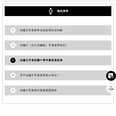
福建省莆田市城厢区霞林街道荔华东大道法穆兰售后服务中心（需提前预约）
随机推荐
福建省三明市三元区东乾二路法穆兰售后服务中心（需提前预约）
福建省漳州市龙文区步港路法穆兰售后服务中心（需提前预约）
江苏省常州市新北区龙锦路1590号现代传媒中心5号楼10层1008室法穆兰售后服务中心（需提前预约）
1
法穆兰手表表带太松处理办法详解
江苏省淮安市清江浦区淮海北路法穆兰售后服务中心（需提前预约）
江苏省连云港市海州区通灌北路法穆兰售后服务中心（需提前预约）
2
法穆兰（法兰克穆勒）手表保养知识！
江苏省南京市秦淮区中山南路1号南京中心22层22-C1-C3室法穆兰售后服务中心（需提前预约）
江苏省宿迁市宿城区西湖路法穆兰售后服务中心（需提前预约）
3
法穆兰手表的哪个零件最容易坏掉
江苏省泰州市海陵区永定东路399号置地商务中心东塔（华润万象城）17层1706室法穆兰售后服务中心（需提前预约）
江苏省徐州市鼓楼区淮海东路29号苏宁广场IFC国际金融中心35层3508室法穆兰售后服务中心（需提前预约）

4
关于法穆兰手表保养的小常识！
江苏省盐城市盐都区世纪大道5号盐城金融城写字楼1号楼16层1604室法穆兰售后服务中心（需提前预约）
江苏省扬州市邗江区国展路29号星耀天地写字楼1号楼18层1803室法穆兰售后服务中心（需提前预约）

5
法穆兰手表表针脱落原因是啥
江苏省镇江市京口区中山东路法穆兰售后服务中心（需提前预约）
江西省抚州市临川区赣东大道法穆兰售后服务中心（需提前预约）
江西省赣州市章贡区文清路法穆兰售后服务中心（需提前预约）
江西省吉安市吉州区井冈山大道法穆兰售后服务中心（需提前预约）