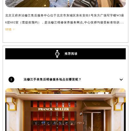
辽宁省铁岭市银州区南马路法穆兰售后服务中心（需提前预约）
辽宁省营口市站前区市府路与渤海大街交叉口法穆兰售后服务中心（需提前预约）
北京王府井法穆兰售后服务中心位于北京市东城区东长安街1号东方广场写字楼W3座
上
辽宁省沈阳市沈河区中街路137号亨得利名表维修授权店1楼法穆兰售后服务中心（需提前预约）
6层602室（需提前预约），是法穆兰维修保养服务网点,中心技师均接受标准培训....
（
详情 >
辽宁省沈阳市沈河区中街路83号亨得利名表维修授权店1楼法穆兰售后服务中心（需提前预约）
北京市朝阳区建国门外大街甲6号华熙国际中心D座11层1102室法穆兰售后服务中心（北京总部）（需提前预约）
北京市东城区东长安街1号王府井东方广场W3座6层602室法穆兰售后服务中心（需提前预约）
推荐阅读
河北省保定市竞秀区朝阳北大街北国先天下法穆兰售后服务中心（需提前预约）
内蒙古自治区阿拉善盟市左旗土尔扈特大街法穆兰售后服务中心（需提前预约）
内蒙古自治区巴彦淖尔市临河区新华街法穆兰售后服务中心（需提前预约）
内蒙古自治区包头市青山区幸福路甲3号王府井百货名表维修法穆兰售后服务中心（需提前预约）
1
法穆兰手表售后维修服务地点在哪里呢？
内蒙古自治区赤峰市红山区哈达街法穆兰售后服务中心（需提前预约）
内蒙古自治区鄂尔多斯市东胜区伊金霍洛街法穆兰售后服务中心（需提前预约）
内蒙古自治区呼伦贝尔市海拉尔区中央街法穆兰售后服务中心（需提前预约）
内蒙古自治区通辽市科尔沁区明仁大街法穆兰售后服务中心（需提前预约）
内蒙古自治区乌海市海勃湾区人民南路法穆兰售后服务中心（需提前预约）
内蒙古自治区乌兰察布市集宁区恩和大街法穆兰售后服务中心（需提前预约）