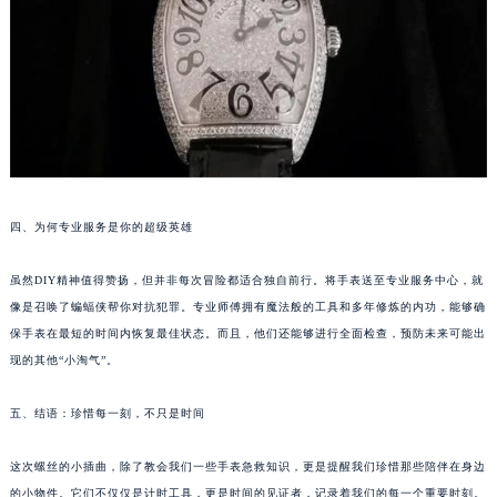
苏州市苏州工业园区星港街199号苏州中心办公楼C座22层08室（需提前预约）
武汉市江汉区解放大道686号世界贸易大厦38层09室（需提前预约）
南宁市青秀区金湖路59号地王大厦12楼1224室（需提前预约）
合肥市蜀山区潜山路111号万象城华润大厦B座12楼03室（需提前预约）
泉州市丰泽区宝洲路729号浦西万达中心写字楼A座7楼709室（需提前预约）
青岛市南区山东路6号华润大厦B座22层04室（需提前预约）
烟台市芝罘区胜利路139号万达金融中心A座907室（需提前预约）
四、为何专业服务是你的超级英雄
长春市朝阳区西安大路727号中银大厦A座(旺进大厦)18层09室（需提前预约）
贵阳市南明区都司高架桥路33号亨特国际金融中心14楼14D（需提前预约）
虽然DIY精神值得赞扬，但并非每次冒险都适合独自前行。将手表送至专业服务中心，就
昆明市盘龙区北京路928号同德昆明广场写字楼10层06室（需提前预约）
像是召唤了蝙蝠侠帮你对抗犯罪。专业师傅拥有魔法般的工具和多年修炼的内功，能够确
石家庄市长安区中山东路39号勒泰中心写字楼B座13层07室（需提前预约）
保手表在最短的时间内恢复最佳状态。而且，他们还能够进行全面检查，预防未来可能出
现的其他“小淘气”。
西安市碑林区南关正街88号华侨城长安国际中心E座6楼10室（需提前预约）
海口市龙华区金贸东路5号海口华润大厦B座17层1707室（需提前预约）
五、结语：珍惜每一刻，不只是时间
唐山市路南区新华东道100号万达广场写字楼A座10层1002室（需提前预约）
台州市椒江区东海大道1800号腾达中心东1幢20楼2002室（需提前预约）
这次螺丝的小插曲，除了教会我们一些手表急救知识，更是提醒我们珍惜那些陪伴在身边
内蒙古自治区呼和浩特市玉泉区大学西街70号华润万象城写字楼（鄂尔多斯大厦）23层2326室（需提前预约）
的小物件。它们不仅仅是计时工具，更是时间的见证者，记录着我们的每一个重要时刻。