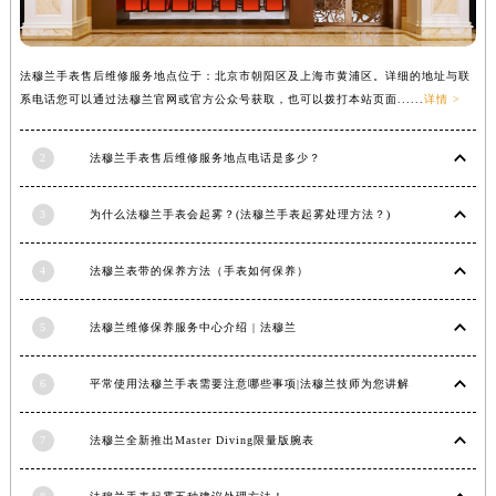
内蒙古自治区锡林郭勒盟市锡林浩特市光明街与额尔敦路交叉口法穆兰售后服务中心（需提前预约）
内蒙古自治区兴安盟市乌兰浩特市兴安大街法穆兰售后服务中心（需提前预约）
法穆兰手表售后维修服务地点位于：北京市朝阳区及上海市黄浦区。详细的地址与联
山西省大同市平城区迎宾街法穆兰售后服务中心（需提前预约）
系电话您可以通过法穆兰官网或官方公众号获取，也可以拨打本站页面......
详情 >
山西省晋城市城区黄华街法穆兰售后服务中心（需提前预约）
山西省晋中市榆次区顺城街法穆兰售后服务中心（需提前预约）
2
法穆兰手表售后维修服务地点电话是多少？
山西省临汾市尧都区解放路法穆兰售后服务中心（需提前预约）
山西省吕梁市离石区永宁中路与建设街交叉口法穆兰售后服务中心（需提前预约）
3
为什么法穆兰手表会起雾？(法穆兰手表起雾处理方法？)
山西省朔州市朔城区怡西路与鄯阳西街交汇处法穆兰售后服务中心（需提前预约）
山西省忻州市忻府区和平东街与七一南路交叉口法穆兰售后服务中心（需提前预约）
4
法穆兰表带的保养方法（手表如何保养）
山西省阳泉市郊区平阳东街与新城大道交叉口法穆兰售后服务中心（需提前预约）
5
法穆兰维修保养服务中心介绍 | 法穆兰
山西省运城市盐湖区河东街法穆兰售后服务中心（需提前预约）
山西省长治市潞州区英雄中路法穆兰售后服务中心（需提前预约）
6
平常使用法穆兰手表需要注意哪些事项|法穆兰技师为您讲解
山西省太原市迎泽区迎泽街道解放路15号亨得利名表维修授权店3楼法穆兰售后服务中心（需提前预约）
天津市和平区赤峰道136号天津国际金融中心26层2603室法穆兰售后服务中心（需提前预约）
7
法穆兰全新推出Master Diving限量版腕表
安徽省安庆市迎江区人民路法穆兰售后服务中心（需提前预约）
安徽省蚌埠市蚌山区淮河路法穆兰售后服务中心（需提前预约）