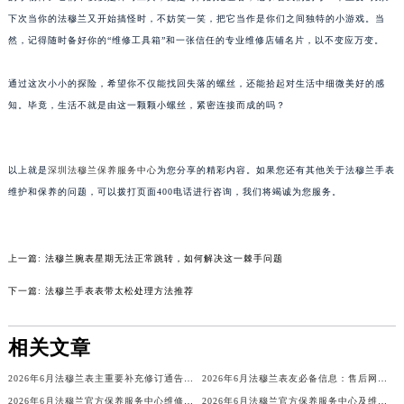
甘肃省兰州市七里河区西津西路16号兰州中心写字楼21层2102室（需提前预约）
下次当你的法穆兰又开始搞怪时，不妨笑一笑，把它当作是你们之间独特的小游戏。当
然，记得随时备好你的“维修工具箱”和一张信任的专业维修店铺名片，以不变应万变。
重庆市解放碑渝中区民权路28号英利国际金融中心写字楼20层01室（需提前预约）
黑龙江省大庆市萨尔图区会战大街法穆兰售后服务中心（需提前预约）
通过这次小小的探险，希望你不仅能找回失落的螺丝，还能拾起对生活中细微美好的感
黑龙江省鹤岗市向阳区红军路法穆兰售后服务中心（需提前预约）
知。毕竟，生活不就是由这一颗颗小螺丝，紧密连接而成的吗？
黑龙江省黑河市爱辉区中央街法穆兰售后服务中心（需提前预约）
黑龙江省鸡西市鸡冠区红军路法穆兰售后服务中心（需提前预约）
黑龙江省佳木斯市向阳区长安路法穆兰售后服务中心（需提前预约）
以上就是
深圳法穆兰保养服务中心
为您分享的精彩内容。如果您还有其他关于法穆兰手表
维护和保养的问题，可以拨打页面400电话进行咨询，我们将竭诚为您服务。
黑龙江省牡丹江市东安区太平路法穆兰售后服务中心（需提前预约）
黑龙江省七台河市桃山区大同街法穆兰售后服务中心（需提前预约）
黑龙江省齐齐哈尔市龙沙区龙华路法穆兰售后服务中心（需提前预约）
上一篇:
法穆兰腕表星期无法正常跳转，如何解决这一棘手问题
黑龙江省双鸭山市尖山区新兴大街法穆兰售后服务中心（需提前预约）
下一篇:
法穆兰手表表带太松处理方法推荐
黑龙江省绥化市北林区新华街与康庄路交叉口法穆兰售后服务中心（需提前预约）
黑龙江省伊春市伊美区通河路法穆兰售后服务中心（需提前预约）
相关文章
吉林省白城市洮北区明仁南街法穆兰售后服务中心（需提前预约）
吉林省白山市浑江区浑江大街法穆兰售后服务中心（需提前预约）
2026年6月法穆兰表主重要补充修订通告：售后网点搬迁与新增
2026年6月法穆兰表友必备信息：售后网点搬迁及新开
吉林省吉林市船营区河南街法穆兰售后服务中心（需提前预约）
2026年6月法穆兰官方保养服务中心维修点搬迁及增设补充方案文件定稿
2026年6月法穆兰官方保养服务中心及维修点迁移新设补充公告原文