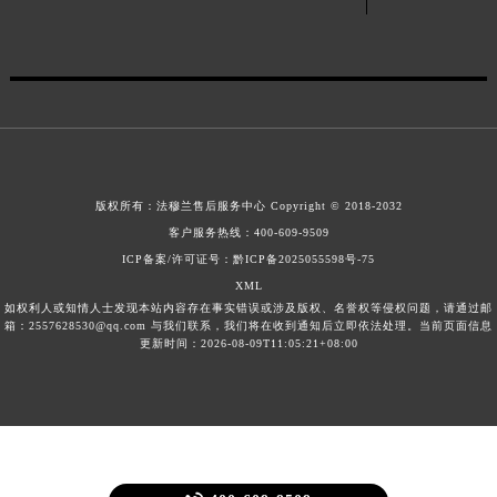
山东省威海市环翠区新威海路89号振华商厦一楼名表维修法穆兰售后服务中心（需提前预约）
山东省潍坊市奎文区东风东街法穆兰售后服务中心（需提前预约）
山东省枣庄市滕州市北辛路与善国路交叉口法穆兰售后服务中心（需提前预约）
山东省淄博市张店区金晶大道法穆兰售后服务中心（需提前预约）
上海市黄浦区南京东路299号宏伊国际广场写字楼8层806室法穆兰售后服务中心（需提前预约）
上海市徐汇区虹桥路3号港汇中心2座37层3705室法穆兰售后服务中心（需提前预约）
版权所有：
法穆兰售后服务中心
Copyright © 2018-2032
浙江省杭州市上城区钱江路1366号华润大厦A座5层503-5室法穆兰售后服务中心（需提前预约）
客户服务热线：
400-609-9509
浙江省湖州市吴兴区劳动路法穆兰售后服务中心（需提前预约）
ICP备案/许可证号：黔ICP备2025055598号-75
浙江省嘉兴市南湖区广益路705号嘉兴世界贸易中心A座13层1304室法穆兰售后服务中心（需提前预约）
XML
浙江省金华市金东区东市南街777号金华万达广场4号楼22楼2209室法穆兰售后服务中心（需提前预约）
如权利人或知情人士发现本站内容存在事实错误或涉及版权、名誉权等侵权问题，请通过邮
箱：2557628530@qq.com 与我们联系，我们将在收到通知后立即依法处理。当前页面信息
浙江省丽水市莲都区解放街法穆兰售后服务中心（需提前预约）
更新时间：2026-08-09T11:05:21+08:00
浙江省宁波市江北区大闸南路500号来福士广场办公楼20层2009室法穆兰售后服务中心（需提前预约）
浙江省衢州市柯城区上街法穆兰售后服务中心（需提前预约）
浙江省绍兴市越城区胜利东路379号世茂天际中心写字楼8层805室法穆兰售后服务中心（需提前预约）
浙江省舟山市定海区解放东路法穆兰售后服务中心（需提前预约）
澳门特别行政区大堂区议事亭前地（新马路）法穆兰售后服务中心（需提前预约）