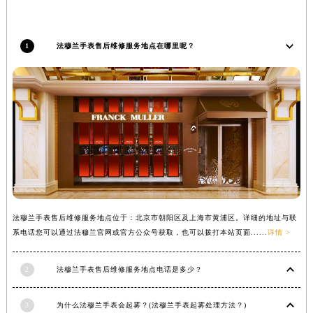
内蒙古自治区锡林郭勒盟市锡林浩特市光明街与额尔敦路交叉口法穆兰售后服务中心（需提前预约）
内蒙古自治区兴安盟市乌兰浩特市兴安大街法穆兰售后服务中心（需提前预约）
1
法穆兰手表售后维修服务地点在哪里呢？
山西省大同市平城区迎宾街法穆兰售后服务中心（需提前预约）
山西省晋城市城区黄华街法穆兰售后服务中心（需提前预约）
山西省晋中市榆次区顺城街法穆兰售后服务中心（需提前预约）
山西省临汾市尧都区解放路法穆兰售后服务中心（需提前预约）
山西省吕梁市离石区永宁中路与建设街交叉口法穆兰售后服务中心（需提前预约）
山西省朔州市朔城区怡西路与鄯阳西街交汇处法穆兰售后服务中心（需提前预约）
山西省忻州市忻府区和平东街与七一南路交叉口法穆兰售后服务中心（需提前预约）
山西省阳泉市郊区平阳东街与新城大道交叉口法穆兰售后服务中心（需提前预约）
山西省运城市盐湖区河东街法穆兰售后服务中心（需提前预约）
法穆兰手表售后维修服务地点位于：北京市朝阳区及上海市黄浦区。详细的地址与联
山西省长治市潞州区英雄中路法穆兰售后服务中心（需提前预约）
系电话您可以通过法穆兰官网或官方公众号获取，也可以拨打本站页面......
详情 >
山西省太原市迎泽区迎泽街道解放路15号亨得利名表维修授权店3楼法穆兰售后服务中心（需提前预约）
天津市和平区赤峰道136号天津国际金融中心26层2603室法穆兰售后服务中心（需提前预约）
2
法穆兰手表售后维修服务地点电话是多少？
安徽省安庆市迎江区人民路法穆兰售后服务中心（需提前预约）
3
为什么法穆兰手表会起雾？(法穆兰手表起雾处理方法？)
安徽省蚌埠市蚌山区淮河路法穆兰售后服务中心（需提前预约）