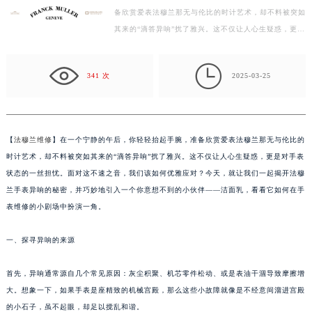
备欣赏爱表法穆兰那无与伦比的时计艺术，却不料被突如
徐州市鼓楼区淮海东路29号苏宁广场IFC国际金融中心写字楼35层3508室（需提前预约）
其来的“滴答异响”扰了雅兴。这不仅让人心生疑惑，更是
扬州市邗江区国展路29号星耀天地写字楼1号楼18层1803室（需提前预约）
对手表状态的一丝担忧。面对这不速之音，我们该如何…
盐城市盐都区世纪大道5号盐城金融城写字楼1号楼16层1604室（需提前预约）

泰州市海陵区永定东路399号置地商务中心东塔写字楼（华润万象城）17层1706室（需提前预约）
341 次
2025-03-25
宁波市江北区大闸南路500号来福士广场办公楼20层2009室（需提前预约）
杭州市上城区钱江路1366号华润大厦写字楼A座5层503-5室（需提前预约）
金华市金东区东市南街777号金华万达广场写字楼4号楼22层2209室（需提前预约）
【
法穆兰维修
】在一个宁静的午后，你轻轻抬起手腕，准备欣赏爱表法穆兰那无与伦比的
绍兴市越城区胜利东路379号世茂天际中心写字楼8层805室（需提前预约）
时计艺术，却不料被突如其来的“滴答异响”扰了雅兴。这不仅让人心生疑惑，更是对手表
嘉兴市南湖区广益路705号嘉兴世界贸易中心写字楼A座13层1304室（需提前预约）
状态的一丝担忧。面对这不速之音，我们该如何优雅应对？今天，就让我们一起揭开法穆
南昌市红谷滩新区红谷中大道998号绿地双子塔（中央广场）A1座办公楼14层07室（需提前预约）
兰手表异响的秘密，并巧妙地引入一个你意想不到的小伙伴——洁面乳，看看它如何在手
表维修的小剧场中扮演一角。
济南市历下区经十路11111号华润中心写字楼（万象城）15层1508室（需提前预约）
广州市天河区天河路230号万菱汇国际中心写字楼A塔7层704室（需提前预约）
一、探寻异响的来源
广州市越秀区环市东路371-375号世界贸易中心大厦南塔写字楼15层07室（需提前预约）
深圳市罗湖区深南东路5001号华润大厦写字楼17层1701室（需提前预约）
首先，异响通常源自几个常见原因：灰尘积聚、机芯零件松动、或是表油干涸导致摩擦增
惠州市惠城区江北文昌一路7号华贸大厦写字楼1座30层05室（需提前预约）
大。想象一下，如果手表是座精致的机械宫殿，那么这些小故障就像是不经意间溜进宫殿
厦门市思明区湖滨东路95号华润大厦写字楼B座11层1104室（需提前预约）
的小石子，虽不起眼，却足以搅乱和谐。