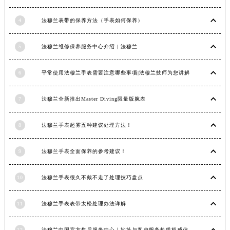
安徽省亳州市谯城区魏武大道法穆兰售后服务中心（需提前预约）
4
法穆兰表带的保养方法（手表如何保养）
安徽省池州市贵池区长江路法穆兰售后服务中心（需提前预约）
安徽省滁州市琅琊区南谯北路法穆兰售后服务中心（需提前预约）
5
法穆兰维修保养服务中心介绍 | 法穆兰
安徽省阜阳市颍州区颍州北路法穆兰售后服务中心（需提前预约）
安徽省淮北市相山区淮海路法穆兰售后服务中心（需提前预约）
6
平常使用法穆兰手表需要注意哪些事项|法穆兰技师为您讲解
安徽省淮南市田家庵区国庆中路法穆兰售后服务中心（需提前预约）
安徽省黄山市屯溪区黄山西路法穆兰售后服务中心（需提前预约）
7
法穆兰全新推出Master Diving限量版腕表
安徽省六安市金安区解放中路法穆兰售后服务中心（需提前预约）
安徽省马鞍山市雨山区湖南西路法穆兰售后服务中心（需提前预约）
8
法穆兰手表起雾五种建议处理方法！
安徽省宿州市埇桥区人民中路法穆兰售后服务中心（需提前预约）
9
法穆兰手表全面保养的参考建议！
安徽省铜陵市铜官区石城大道法穆兰售后服务中心（需提前预约）
安徽省芜湖市镜湖区中山路步行街法穆兰售后服务中心（需提前预约）
10
法穆兰手表很久不戴不走了处理技巧盘点
安徽省宣城市宣州区叠嶂西路法穆兰售后服务中心（需提前预约）
福建省龙岩市新罗区九一南路法穆兰售后服务中心（需提前预约）
11
法穆兰手表表带太松处理办法详解
福建省南平市建阳区人民西路法穆兰售后服务中心（需提前预约）
福建省宁德市蕉城区天湖东路法穆兰售后服务中心（需提前预约）
12
法穆兰中国官方售后服务中心｜地址与客户服务热线权威信息通知（2026年7月最新）