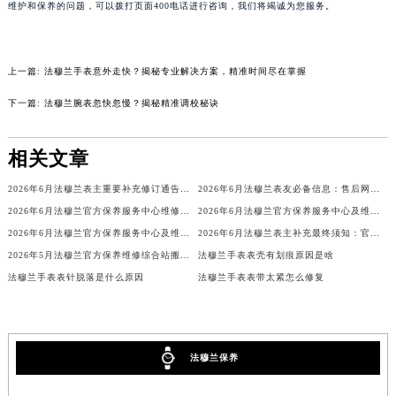
维护和保养的问题，可以拨打页面400电话进行咨询，我们将竭诚为您服务。
吉林省辽源市龙山区人民大街法穆兰售后服务中心（需提前预约）
吉林省梅河口市新华街道梅河大街法穆兰售后服务中心（需提前预约）
吉林省四平市铁东区紫气大路与南九经街交汇处法穆兰售后服务中心（需提前预约）
上一篇:
法穆兰手表意外走快？揭秘专业解决方案，精准时间尽在掌握
吉林省松原市宁江区五环大街法穆兰售后服务中心（需提前预约）
下一篇:
法穆兰腕表忽快忽慢？揭秘精准调校秘诀
吉林省通化市东昌区环通乡江南大街法穆兰售后服务中心（需提前预约）
吉林省延边市延吉市解放路法穆兰售后服务中心（需提前预约）
相关文章
辽宁省鞍山市铁东区站前街法穆兰售后服务中心（需提前预约）
2026年6月法穆兰表主重要补充修订通告：售后网点搬迁与新增
2026年6月法穆兰表友必备信息：售后网点搬迁及新开
辽宁省本溪市平山区胜利路法穆兰售后服务中心（需提前预约）
2026年6月法穆兰官方保养服务中心维修点搬迁及增设补充方案文件定稿
2026年6月法穆兰官方保养服务中心及维修点迁移新设补充公告原文
辽宁省朝阳市双塔区新华路法穆兰售后服务中心（需提前预约）
2026年6月法穆兰官方保养服务中心及维修点迁移新设补充公告文本
2026年6月法穆兰表主补充最终须知：官方售后网点迁移与新设
辽宁省丹东市振兴区七经街法穆兰售后服务中心（需提前预约）
2026年5月法穆兰官方保养维修综合站搬迁及新增服务点补充确认内容
法穆兰手表表壳有划痕原因是啥
辽宁省抚顺市新抚区东一路法穆兰售后服务中心（需提前预约）
法穆兰手表表针脱落是什么原因
法穆兰手表表带太紧怎么修复
辽宁省阜新市海州区解放大街法穆兰售后服务中心（需提前预约）
辽宁省葫芦岛市连山区中央路法穆兰售后服务中心（需提前预约）
辽宁省锦州市古塔区中央大街法穆兰售后服务中心（需提前预约）
法穆兰保养
辽宁省辽阳市白塔区新运大街法穆兰售后服务中心（需提前预约）
辽宁省盘锦市兴隆台区石油大街法穆兰售后服务中心（需提前预约）