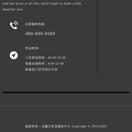
God has given to all life, never forget to make a find
山东省威海市环翠区新威海路89号振华商厦一楼名表维修法穆兰售后服务中心（需提前预约）
beautiful eyes
山东省潍坊市奎文区东风东街法穆兰售后服务中心（需提前预约）
山东省枣庄市滕州市北辛路与善国路交叉口法穆兰售后服务中心（需提前预约）

总部服务热线
山东省淄博市张店区金晶大道法穆兰售后服务中心（需提前预约）
400-609-9509
上海市黄浦区南京东路299号宏伊国际广场写字楼8层806室法穆兰售后服务中心（需提前预约）
上海市徐汇区虹桥路3号港汇中心2座37层3705室法穆兰售后服务中心（需提前预约）
营业时间：

浙江省杭州市上城区钱江路1366号华润大厦A座5层503-5室法穆兰售后服务中心（需提前预约）
门店营业时间：09:00-19:30
浙江省湖州市吴兴区劳动路法穆兰售后服务中心（需提前预约）
客服在线时间：8:00-22:00
客服及门店节假日不休
浙江省嘉兴市南湖区广益路705号嘉兴世界贸易中心A座13层1304室法穆兰售后服务中心（需提前预约）
浙江省金华市金东区东市南街777号金华万达广场4号楼22楼2209室法穆兰售后服务中心（需提前预约）
浙江省丽水市莲都区解放街法穆兰售后服务中心（需提前预约）
浙江省宁波市江北区大闸南路500号来福士广场办公楼20层2009室法穆兰售后服务中心（需提前预约）
浙江省衢州市柯城区上街法穆兰售后服务中心（需提前预约）
浙江省绍兴市越城区胜利东路379号世茂天际中心写字楼8层805室法穆兰售后服务中心（需提前预约）
浙江省舟山市定海区解放东路法穆兰售后服务中心（需提前预约）
版权所有：
法穆兰售后服务中心
Copyright © 2018-2032
澳门特别行政区大堂区议事亭前地（新马路）法穆兰售后服务中心（需提前预约）