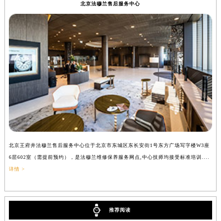
北京法穆兰售后服务中心
辽宁省铁岭市银州区南马路法穆兰售后服务中心（需提前预约）
辽宁省营口市站前区市府路与渤海大街交叉口法穆兰售后服务中心（需提前预约）
辽宁省沈阳市沈河区中街路137号亨得利名表维修授权店1楼法穆兰售后服务中心（需提前预约）
辽宁省沈阳市沈河区中街路83号亨得利名表维修授权店1楼法穆兰售后服务中心（需提前预约）
北京市朝阳区建国门外大街甲6号华熙国际中心D座11层1102室法穆兰售后服务中心（北京总部）（需提前预约）
北京市东城区东长安街1号王府井东方广场W3座6层602室法穆兰售后服务中心（需提前预约）
河北省保定市竞秀区朝阳北大街北国先天下法穆兰售后服务中心（需提前预约）
内蒙古自治区阿拉善盟市左旗土尔扈特大街法穆兰售后服务中心（需提前预约）
内蒙古自治区巴彦淖尔市临河区新华街法穆兰售后服务中心（需提前预约）
内蒙古自治区包头市青山区幸福路甲3号王府井百货名表维修法穆兰售后服务中心（需提前预约）
北京王府井法穆兰售后服务中心位于北京市东城区东长安街1号东方广场写字楼W3座
上
内蒙古自治区赤峰市红山区哈达街法穆兰售后服务中心（需提前预约）
6层602室（需提前预约），是法穆兰维修保养服务网点,中心技师均接受标准培训....
（
内蒙古自治区鄂尔多斯市东胜区伊金霍洛街法穆兰售后服务中心（需提前预约）
详情 >
内蒙古自治区呼伦贝尔市海拉尔区中央街法穆兰售后服务中心（需提前预约）
内蒙古自治区通辽市科尔沁区明仁大街法穆兰售后服务中心（需提前预约）
内蒙古自治区乌海市海勃湾区人民南路法穆兰售后服务中心（需提前预约）
推荐阅读
内蒙古自治区乌兰察布市集宁区恩和大街法穆兰售后服务中心（需提前预约）