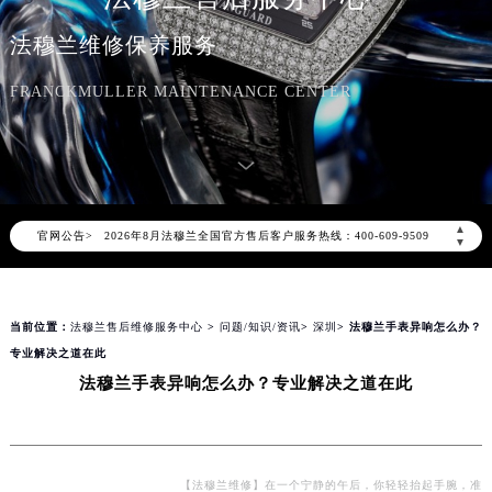
法穆兰维修保养服务
FRANCKMULLER MAINTENANCE CENTER
2026年8月法穆兰中国区售后服务网络优化升级公告
2026年8月法穆兰全国官方售后客户服务热线：400-609-9509
▲
官网公告>
法穆兰官方全国统一服务热线400-609-9509，服务覆盖中国大陆、香港、澳门、台湾全部区域（非大陆需加拨“+86”）
▼
2026年8月法穆兰售后服务中心最新网点地址：
北京市朝阳区建国门外大街甲6号华熙国际中心写字楼D座11层1102室（北京总部）（需提前预约）
当前位置：
法穆兰售后维修服务中心
>
问题/知识/资讯
>
深圳
> 法穆兰手表异响怎么办？
北京市东城区东长安街1号东方广场写字楼W3座6层602室（需提前预约）
专业解决之道在此
天津市和平区赤峰道136号天津国际金融中心写字楼26层2603室（需提前预约）
法穆兰手表异响怎么办？专业解决之道在此
上海市徐汇区虹桥路3号港汇中心写字楼2座37层3705室（需提前预约）
上海市黄浦区南京东路299号宏伊国际广场写字楼8层806室（需提前预约）
南京市秦淮区中山南路1号（新街口）南京中心写字楼22层C1-1室（需提前预约）
常州市新北区龙锦路1590号现代传媒中心写字楼5号楼10层1008室（需提前预约）
【法穆兰维修】在一个宁静的午后，你轻轻抬起手腕，准