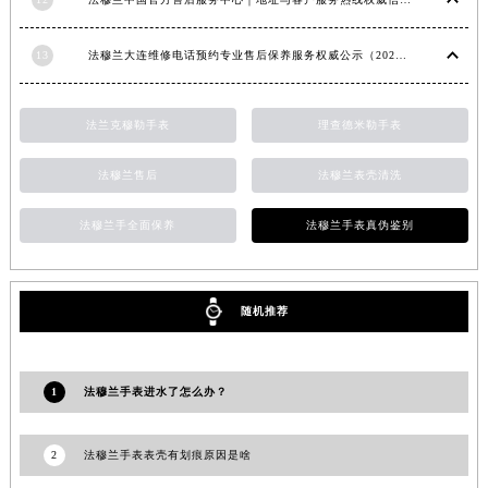
福建省莆田市城厢区霞林街道荔华东大道法穆兰售后服务中心（需提前预约）
福建省三明市三元区东乾二路法穆兰售后服务中心（需提前预约）
13
法穆兰大连维修电话预约专业售后保养服务权威公示（2026年7月最新）
福建省漳州市龙文区步港路法穆兰售后服务中心（需提前预约）
江苏省常州市新北区龙锦路1590号现代传媒中心5号楼10层1008室法穆兰售后服务中心（需提前预约）
法兰克穆勒手表
理查德米勒手表
江苏省淮安市清江浦区淮海北路法穆兰售后服务中心（需提前预约）
江苏省连云港市海州区通灌北路法穆兰售后服务中心（需提前预约）
法穆兰售后
法穆兰表壳清洗
江苏省南京市秦淮区中山南路1号南京中心22层22-C1-C3室法穆兰售后服务中心（需提前预约）
法穆兰手全面保养
法穆兰手表真伪鉴别
江苏省宿迁市宿城区西湖路法穆兰售后服务中心（需提前预约）
江苏省泰州市海陵区永定东路399号置地商务中心东塔（华润万象城）17层1706室法穆兰售后服务中心（需提前预约）
江苏省徐州市鼓楼区淮海东路29号苏宁广场IFC国际金融中心35层3508室法穆兰售后服务中心（需提前预约）
随机推荐
江苏省盐城市盐都区世纪大道5号盐城金融城写字楼1号楼16层1604室法穆兰售后服务中心（需提前预约）
江苏省扬州市邗江区国展路29号星耀天地写字楼1号楼18层1803室法穆兰售后服务中心（需提前预约）
江苏省镇江市京口区中山东路法穆兰售后服务中心（需提前预约）
1
法穆兰手表进水了怎么办？
江西省抚州市临川区赣东大道法穆兰售后服务中心（需提前预约）
江西省赣州市章贡区文清路法穆兰售后服务中心（需提前预约）
2
法穆兰手表表壳有划痕原因是啥
江西省吉安市吉州区井冈山大道法穆兰售后服务中心（需提前预约）