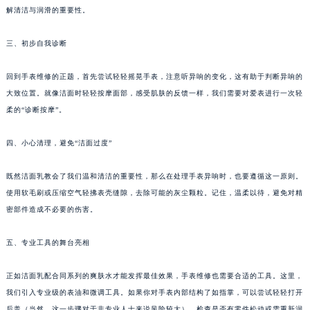
解清洁与润滑的重要性。
苏州市苏州工业园区星港街199号苏州中心办公楼C座22层08室（需提前预约）
武汉市江汉区解放大道686号世界贸易大厦38层09室（需提前预约）
三、初步自我诊断
南宁市青秀区金湖路59号地王大厦12楼1224室（需提前预约）
合肥市蜀山区潜山路111号万象城华润大厦B座12楼03室（需提前预约）
回到手表维修的正题，首先尝试轻轻摇晃手表，注意听异响的变化，这有助于判断异响的
泉州市丰泽区宝洲路729号浦西万达中心写字楼A座7楼709室（需提前预约）
大致位置。就像洁面时轻轻按摩面部，感受肌肤的反馈一样，我们需要对爱表进行一次轻
柔的“诊断按摩”。
青岛市南区山东路6号华润大厦B座22层04室（需提前预约）
烟台市芝罘区胜利路139号万达金融中心A座907室（需提前预约）
四、小心清理，避免“洁面过度”
长春市朝阳区西安大路727号中银大厦A座(旺进大厦)18层09室（需提前预约）
贵阳市南明区都司高架桥路33号亨特国际金融中心14楼14D（需提前预约）
既然洁面乳教会了我们温和清洁的重要性，那么在处理手表异响时，也要遵循这一原则。
昆明市盘龙区北京路928号同德昆明广场写字楼10层06室（需提前预约）
使用软毛刷或压缩空气轻拂表壳缝隙，去除可能的灰尘颗粒。记住，温柔以待，避免对精
石家庄市长安区中山东路39号勒泰中心写字楼B座13层07室（需提前预约）
密部件造成不必要的伤害。
西安市碑林区南关正街88号华侨城长安国际中心E座6楼10室（需提前预约）
五、专业工具的舞台亮相
海口市龙华区金贸东路5号海口华润大厦B座17层1707室（需提前预约）
唐山市路南区新华东道100号万达广场写字楼A座10层1002室（需提前预约）
正如洁面乳配合同系列的爽肤水才能发挥最佳效果，手表维修也需要合适的工具。这里，
台州市椒江区东海大道1800号腾达中心东1幢20楼2002室（需提前预约）
我们引入专业级的表油和微调工具。如果你对手表内部结构了如指掌，可以尝试轻轻打开
内蒙古自治区呼和浩特市玉泉区大学西街70号华润万象城写字楼（鄂尔多斯大厦）23层2326室（需提前预约）
后盖（当然，这一步骤对于非专业人士来说风险较大），检查是否有零件松动或需重新润