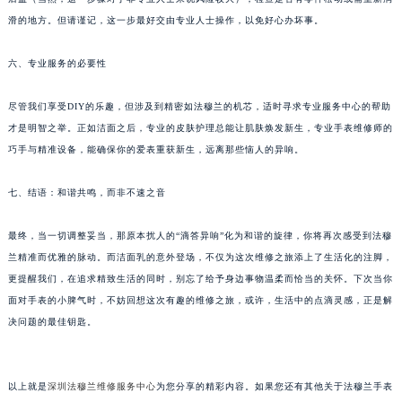
甘肃省兰州市七里河区西津西路16号兰州中心写字楼21层2102室（需提前预约）
滑的地方。但请谨记，这一步最好交由专业人士操作，以免好心办坏事。
重庆市解放碑渝中区民权路28号英利国际金融中心写字楼20层01室（需提前预约）
六、专业服务的必要性
黑龙江省大庆市萨尔图区会战大街法穆兰售后服务中心（需提前预约）
黑龙江省鹤岗市向阳区红军路法穆兰售后服务中心（需提前预约）
尽管我们享受DIY的乐趣，但涉及到精密如法穆兰的机芯，适时寻求专业服务中心的帮助
黑龙江省黑河市爱辉区中央街法穆兰售后服务中心（需提前预约）
才是明智之举。正如洁面之后，专业的皮肤护理总能让肌肤焕发新生，专业手表维修师的
黑龙江省鸡西市鸡冠区红军路法穆兰售后服务中心（需提前预约）
巧手与精准设备，能确保你的爱表重获新生，远离那些恼人的异响。
黑龙江省佳木斯市向阳区长安路法穆兰售后服务中心（需提前预约）
七、结语：和谐共鸣，而非不速之音
黑龙江省牡丹江市东安区太平路法穆兰售后服务中心（需提前预约）
黑龙江省七台河市桃山区大同街法穆兰售后服务中心（需提前预约）
最终，当一切调整妥当，那原本扰人的“滴答异响”化为和谐的旋律，你将再次感受到法穆
黑龙江省齐齐哈尔市龙沙区龙华路法穆兰售后服务中心（需提前预约）
兰精准而优雅的脉动。而洁面乳的意外登场，不仅为这次维修之旅添上了生活化的注脚，
黑龙江省双鸭山市尖山区新兴大街法穆兰售后服务中心（需提前预约）
更提醒我们，在追求精致生活的同时，别忘了给予身边事物温柔而恰当的关怀。下次当你
黑龙江省绥化市北林区新华街与康庄路交叉口法穆兰售后服务中心（需提前预约）
面对手表的小脾气时，不妨回想这次有趣的维修之旅，或许，生活中的点滴灵感，正是解
黑龙江省伊春市伊美区通河路法穆兰售后服务中心（需提前预约）
决问题的最佳钥匙。
吉林省白城市洮北区明仁南街法穆兰售后服务中心（需提前预约）
吉林省白山市浑江区浑江大街法穆兰售后服务中心（需提前预约）
以上就是
深圳法穆兰维修服务中心
为您分享的精彩内容。如果您还有其他关于法穆兰手表
吉林省吉林市船营区河南街法穆兰售后服务中心（需提前预约）