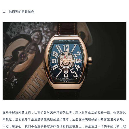
福州市鼓楼区五四路128-1号恒力城写字楼15层03室（需提前预约）
二、洁面乳的意外舞台
成都市锦江区人民东路6号SAC东原中心写字楼24层2406B室（需提前预约）
重庆市江北区观音桥步行街2号融恒时代广场写字楼9层902室（需提前预约）
长沙市芙蓉区定王台街道建湘路393号世茂环球金融中心写字楼（芙蓉广场）10层13室（需提前预约）
郑州市二七区铭功路10号华润大厦写字楼29层2905室（需提前预约）
太原市迎泽区解放路15号亨得利名表服务中心（品牌授权店）3层整层（需提前预约）
沈阳市沈河区中街路137号亨得利名表服务中心（品牌授权店）1层整层（需提前预约）
沈阳市沈河区中街路83号亨得利名表服务中心（品牌授权店）1层整层（需提前预约）
乌鲁木齐市天山区红山路26号时代广场（CCMALL）C座17层17-B（需提前预约）
温州市鹿城区锦绣路1067号置信广场10层1015室（需提前预约）
哈尔滨市道里区友谊西路600号富力中心T2座写字楼29层03室（需提前预约）
大连市中山区人民路15号国际金融大厦7层G室（需提前预约）
佛山市禅城区季华五路57号万科金融中心C座12层1205室（需提前预约）
东莞市东城街道鸿福东路1号民盈国贸中心T1写字楼9层907室（需提前预约）
在动手解决问题之前，让我们暂时离开精密的世界，踏入日常生活的轻松一刻。你或许从
无锡市梁溪区人民中路139号恒隆广场写字楼1座11层1104室（需提前预约）
未想过，洁面乳除了是清晨唤醒肌肤的温柔使者，还能在手表维修的小角落里发光发热。
不过，请放心，我们不会直接将它涂抹在珍贵的法穆兰上，而是通过一个简单的比喻，理
南通市崇川区工农路57号圆融广场写字楼16层1603室（需提前预约）