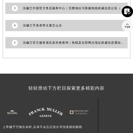
江西省景德镇市珠山区珠山中路法穆兰售后服务中心（需提前预约）
3
法穆兰中国官方售后服务中心｜完整地址与客服热线权威信息公告（2026年7月最新）

江西省九江市浔阳区浔阳路法穆兰售后服务中心（需提前预约）
江西省南昌市红谷滩新区红谷中大道998号绿地双子塔（中央广场）A1座办公楼14层1407室法穆兰售后服务中心（需提前预约）

4
法穆兰手表表带太紧怎么办
江西省萍乡市安源区萍安北大道与康庄路交叉口法穆兰售后服务中心（需提前预约）
江西省上饶市信州区滨江西路法穆兰售后服务中心（需提前预约）
5
法穆兰官方服务项目及价格查询｜热线及全部网点地址权威信息通知（2026年7月最新）
江西省新余市渝水区北湖西路法穆兰售后服务中心（需提前预约）
江西省宜春市袁州区中山中路法穆兰售后服务中心（需提前预约）
江西省鹰潭市月湖区胜利东路法穆兰售后服务中心（需提前预约）
山东省德州市德城区东风中路法穆兰售后服务中心（需提前预约）
山东省东营市东营区济南路法穆兰售后服务中心（需提前预约）
轻轻滑动下方栏目探索更多精彩内容
山东省济南市历下区经十路11111号华润中心写字楼（万象城）15层1508室法穆兰售后服务中心（需提前预约）
山东省济宁市任城区太白楼路法穆兰售后服务中心（需提前预约）
山东省莱芜市文化南路8号银座商城名表维修一楼名表维修法穆兰售后服务中心（需提前预约）
山东省临沂市兰山区解放路法穆兰售后服务中心（需提前预约）
山东省日照市东港区烟台路法穆兰售后服务中心（需提前预约）
上帝赐予万物生命时,从来不会忘记造出寻找美丽的眼睛
山东省泰安市泰山区财源街道泰山大街法穆兰售后服务中心（需提前预约）