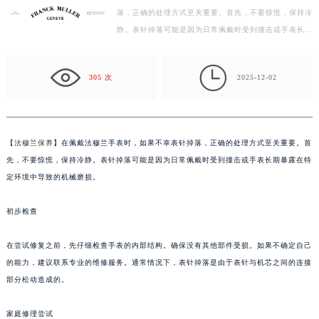
落，正确的处理方式至关重要。首先，不要惊慌，保持冷
徐州市鼓楼区淮海东路29号苏宁广场IFC国际金融中心写字楼35层3508室（需提前预约）
静。表针掉落可能是因为日常佩戴时受到撞击或手表长期
扬州市邗江区国展路29号星耀天地写字楼1号楼18层1803室（需提前预约）
暴露在特定环境中导致的机械磨损。 初步检查 在尝试
盐城市盐都区世纪大道5号盐城金融城写字楼1号楼16层1604室（需提前预约）
修…

泰州市海陵区永定东路399号置地商务中心东塔写字楼（华润万象城）17层1706室（需提前预约）
305 次
2025-12-02
宁波市江北区大闸南路500号来福士广场办公楼20层2009室（需提前预约）
杭州市上城区钱江路1366号华润大厦写字楼A座5层503-5室（需提前预约）
金华市金东区东市南街777号金华万达广场写字楼4号楼22层2209室（需提前预约）
【
法穆兰保养
】在佩戴法穆兰手表时，如果不幸表针掉落，正确的处理方式至关重要。首
绍兴市越城区胜利东路379号世茂天际中心写字楼8层805室（需提前预约）
先，不要惊慌，保持冷静。表针掉落可能是因为日常佩戴时受到撞击或手表长期暴露在特
嘉兴市南湖区广益路705号嘉兴世界贸易中心写字楼A座13层1304室（需提前预约）
定环境中导致的机械磨损。
南昌市红谷滩新区红谷中大道998号绿地双子塔（中央广场）A1座办公楼14层07室（需提前预约）
初步检查
济南市历下区经十路11111号华润中心写字楼（万象城）15层1508室（需提前预约）
广州市天河区天河路230号万菱汇国际中心写字楼A塔7层704室（需提前预约）
在尝试修复之前，先仔细检查手表的内部结构。确保没有其他部件受损。如果不确定自己
广州市越秀区环市东路371-375号世界贸易中心大厦南塔写字楼15层07室（需提前预约）
的能力，建议联系专业的维修服务。通常情况下，表针掉落是由于表针与机芯之间的连接
深圳市罗湖区深南东路5001号华润大厦写字楼17层1701室（需提前预约）
部分松动造成的。
惠州市惠城区江北文昌一路7号华贸大厦写字楼1座30层05室（需提前预约）
厦门市思明区湖滨东路95号华润大厦写字楼B座11层1104室（需提前预约）
家庭修理尝试