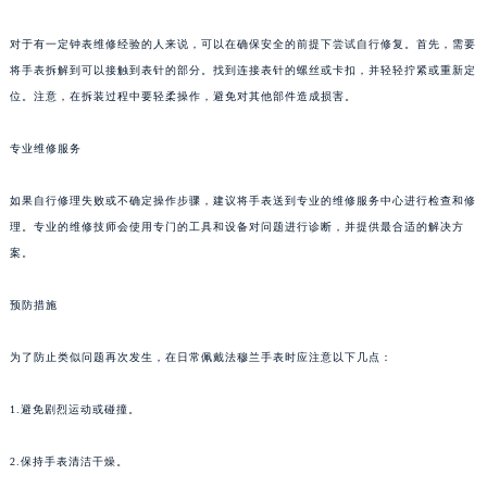
福州市鼓楼区五四路128-1号恒力城写字楼15层03室（需提前预约）
对于有一定钟表维修经验的人来说，可以在确保安全的前提下尝试自行修复。首先，需要
成都市锦江区人民东路6号SAC东原中心写字楼24层2406B室（需提前预约）
将手表拆解到可以接触到表针的部分。找到连接表针的螺丝或卡扣，并轻轻拧紧或重新定
重庆市江北区观音桥步行街2号融恒时代广场写字楼9层902室（需提前预约）
位。注意，在拆装过程中要轻柔操作，避免对其他部件造成损害。
长沙市芙蓉区定王台街道建湘路393号世茂环球金融中心写字楼（芙蓉广场）10层13室（需提前预约）
郑州市二七区铭功路10号华润大厦写字楼29层2905室（需提前预约）
专业维修服务
太原市迎泽区解放路15号亨得利名表服务中心（品牌授权店）3层整层（需提前预约）
如果自行修理失败或不确定操作步骤，建议将手表送到专业的维修服务中心进行检查和修
沈阳市沈河区中街路137号亨得利名表服务中心（品牌授权店）1层整层（需提前预约）
理。专业的维修技师会使用专门的工具和设备对问题进行诊断，并提供最合适的解决方
沈阳市沈河区中街路83号亨得利名表服务中心（品牌授权店）1层整层（需提前预约）
案。
乌鲁木齐市天山区红山路26号时代广场（CCMALL）C座17层17-B（需提前预约）
温州市鹿城区锦绣路1067号置信广场10层1015室（需提前预约）
预防措施
哈尔滨市道里区友谊西路600号富力中心T2座写字楼29层03室（需提前预约）
大连市中山区人民路15号国际金融大厦7层G室（需提前预约）
为了防止类似问题再次发生，在日常佩戴法穆兰手表时应注意以下几点：
佛山市禅城区季华五路57号万科金融中心C座12层1205室（需提前预约）
1.避免剧烈运动或碰撞。
东莞市东城街道鸿福东路1号民盈国贸中心T1写字楼9层907室（需提前预约）
无锡市梁溪区人民中路139号恒隆广场写字楼1座11层1104室（需提前预约）
2.保持手表清洁干燥。
南通市崇川区工农路57号圆融广场写字楼16层1603室（需提前预约）