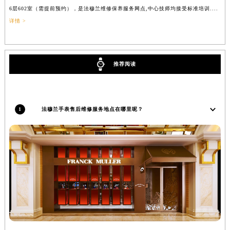
6层602室（需提前预约），是法穆兰维修保养服务网点,中心技师均接受标准培训....
（
辽宁省铁岭市银州区南马路法穆兰售后服务中心（需提前预约）
详情 >
辽宁省营口市站前区市府路与渤海大街交叉口法穆兰售后服务中心（需提前预约）
辽宁省沈阳市沈河区中街路137号亨得利名表维修授权店1楼法穆兰售后服务中心（需提前预约）
辽宁省沈阳市沈河区中街路83号亨得利名表维修授权店1楼法穆兰售后服务中心（需提前预约）
推荐阅读
北京市朝阳区建国门外大街甲6号华熙国际中心D座11层1102室法穆兰售后服务中心（北京总部）（需提前预约）
北京市东城区东长安街1号王府井东方广场W3座6层602室法穆兰售后服务中心（需提前预约）
河北省保定市竞秀区朝阳北大街北国先天下法穆兰售后服务中心（需提前预约）
1
法穆兰手表售后维修服务地点在哪里呢？
内蒙古自治区阿拉善盟市左旗土尔扈特大街法穆兰售后服务中心（需提前预约）
内蒙古自治区巴彦淖尔市临河区新华街法穆兰售后服务中心（需提前预约）
内蒙古自治区包头市青山区幸福路甲3号王府井百货名表维修法穆兰售后服务中心（需提前预约）
内蒙古自治区赤峰市红山区哈达街法穆兰售后服务中心（需提前预约）
内蒙古自治区鄂尔多斯市东胜区伊金霍洛街法穆兰售后服务中心（需提前预约）
内蒙古自治区呼伦贝尔市海拉尔区中央街法穆兰售后服务中心（需提前预约）
内蒙古自治区通辽市科尔沁区明仁大街法穆兰售后服务中心（需提前预约）
内蒙古自治区乌海市海勃湾区人民南路法穆兰售后服务中心（需提前预约）
内蒙古自治区乌兰察布市集宁区恩和大街法穆兰售后服务中心（需提前预约）