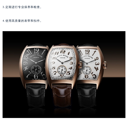
苏州市苏州工业园区星港街199号苏州中心办公楼C座22层08室（需提前预约）
3.定期进行专业保养和检查。
武汉市江汉区解放大道686号世界贸易大厦38层09室（需提前预约）
4.使用高质量的表带和扣件。
南宁市青秀区金湖路59号地王大厦12楼1224室（需提前预约）
合肥市蜀山区潜山路111号万象城华润大厦B座12楼03室（需提前预约）
泉州市丰泽区宝洲路729号浦西万达中心写字楼A座7楼709室（需提前预约）
青岛市南区山东路6号华润大厦B座22层04室（需提前预约）
烟台市芝罘区胜利路139号万达金融中心A座907室（需提前预约）
长春市朝阳区西安大路727号中银大厦A座(旺进大厦)18层09室（需提前预约）
贵阳市南明区都司高架桥路33号亨特国际金融中心14楼14D（需提前预约）
昆明市盘龙区北京路928号同德昆明广场写字楼10层06室（需提前预约）
石家庄市长安区中山东路39号勒泰中心写字楼B座13层07室（需提前预约）
西安市碑林区南关正街88号华侨城长安国际中心E座6楼10室（需提前预约）
海口市龙华区金贸东路5号海口华润大厦B座17层1707室（需提前预约）
唐山市路南区新华东道100号万达广场写字楼A座10层1002室（需提前预约）
台州市椒江区东海大道1800号腾达中心东1幢20楼2002室（需提前预约）
内蒙古自治区呼和浩特市玉泉区大学西街70号华润万象城写字楼（鄂尔多斯大厦）23层2326室（需提前预约）