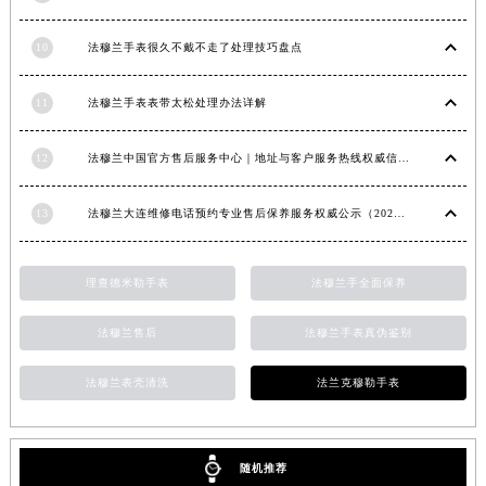
安徽省亳州市谯城区魏武大道法穆兰售后服务中心（需提前预约）
10
法穆兰手表很久不戴不走了处理技巧盘点
安徽省池州市贵池区长江路法穆兰售后服务中心（需提前预约）
安徽省滁州市琅琊区南谯北路法穆兰售后服务中心（需提前预约）
11
法穆兰手表表带太松处理办法详解
安徽省阜阳市颍州区颍州北路法穆兰售后服务中心（需提前预约）
安徽省淮北市相山区淮海路法穆兰售后服务中心（需提前预约）
12
法穆兰中国官方售后服务中心｜地址与客户服务热线权威信息通知（2026年7月最新）
安徽省淮南市田家庵区国庆中路法穆兰售后服务中心（需提前预约）
安徽省黄山市屯溪区黄山西路法穆兰售后服务中心（需提前预约）
13
法穆兰大连维修电话预约专业售后保养服务权威公示（2026年7月最新）
安徽省六安市金安区解放中路法穆兰售后服务中心（需提前预约）
安徽省马鞍山市雨山区湖南西路法穆兰售后服务中心（需提前预约）
理查德米勒手表
法穆兰手全面保养
安徽省宿州市埇桥区人民中路法穆兰售后服务中心（需提前预约）
安徽省铜陵市铜官区石城大道法穆兰售后服务中心（需提前预约）
法穆兰售后
法穆兰手表真伪鉴别
安徽省芜湖市镜湖区中山路步行街法穆兰售后服务中心（需提前预约）
法穆兰表壳清洗
法兰克穆勒手表
安徽省宣城市宣州区叠嶂西路法穆兰售后服务中心（需提前预约）
福建省龙岩市新罗区九一南路法穆兰售后服务中心（需提前预约）
福建省南平市建阳区人民西路法穆兰售后服务中心（需提前预约）
随机推荐
福建省宁德市蕉城区天湖东路法穆兰售后服务中心（需提前预约）