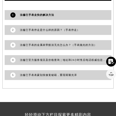
福建省莆田市城厢区霞林街道荔华东大道法穆兰售后服务中心（需提前预约）
福建省三明市三元区东乾二路法穆兰售后服务中心（需提前预约）
1
法穆兰手表走快的解决方法
福建省漳州市龙文区步港路法穆兰售后服务中心（需提前预约）
江苏省常州市新北区龙锦路1590号现代传媒中心5号楼10层1008室法穆兰售后服务中心（需提前预约）
2
法穆兰手表停走是什么样的原因？（手表停走）
江苏省淮安市清江浦区淮海北路法穆兰售后服务中心（需提前预约）
江苏省连云港市海州区通灌北路法穆兰售后服务中心（需提前预约）
3
法穆兰手表的金属表带黯淡无光怎么办？（手表抛光的方法）
江苏省南京市秦淮区中山南路1号南京中心22层22-C1-C3室法穆兰售后服务中心（需提前预约）
江苏省宿迁市宿城区西湖路法穆兰售后服务中心（需提前预约）
4
法穆兰官方服务项目及价格查询｜地址和24小时售后电话权威信息通告（2026年7月最新）

江苏省泰州市海陵区永定东路399号置地商务中心东塔（华润万象城）17层1706室法穆兰售后服务中心（需提前预约）
江苏省徐州市鼓楼区淮海东路29号苏宁广场IFC国际金融中心35层3508室法穆兰售后服务中心（需提前预约）

5
法穆兰手表表蒙划痕修复秘籍，重现璀璨光泽
江苏省盐城市盐都区世纪大道5号盐城金融城写字楼1号楼16层1604室法穆兰售后服务中心（需提前预约）
江苏省扬州市邗江区国展路29号星耀天地写字楼1号楼18层1803室法穆兰售后服务中心（需提前预约）
江苏省镇江市京口区中山东路法穆兰售后服务中心（需提前预约）
江西省抚州市临川区赣东大道法穆兰售后服务中心（需提前预约）
江西省赣州市章贡区文清路法穆兰售后服务中心（需提前预约）
江西省吉安市吉州区井冈山大道法穆兰售后服务中心（需提前预约）
轻轻滑动下方栏目探索更多精彩内容