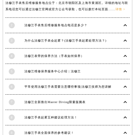
法穆兰手表售后维修服务地点位于：北京市朝阳区及上海市黄浦区。详细的地址与联
内蒙古自治区锡林郭勒盟市锡林浩特市光明街与额尔敦路交叉口法穆兰售后服务中心（需提前预约）
系电话您可以通过法穆兰官网或官方公众号获取，也可以拨打本站页面......
详情 >
内蒙古自治区兴安盟市乌兰浩特市兴安大街法穆兰售后服务中心（需提前预约）
山西省大同市平城区迎宾街法穆兰售后服务中心（需提前预约）
2
法穆兰手表售后维修服务地点电话是多少？
山西省晋城市城区黄华街法穆兰售后服务中心（需提前预约）
山西省晋中市榆次区顺城街法穆兰售后服务中心（需提前预约）
3
为什么法穆兰手表会起雾？(法穆兰手表起雾处理方法？)
山西省临汾市尧都区解放路法穆兰售后服务中心（需提前预约）
4
法穆兰表带的保养方法（手表如何保养）
山西省吕梁市离石区永宁中路与建设街交叉口法穆兰售后服务中心（需提前预约）
山西省朔州市朔城区怡西路与鄯阳西街交汇处法穆兰售后服务中心（需提前预约）
5
法穆兰维修保养服务中心介绍 | 法穆兰
山西省忻州市忻府区和平东街与七一南路交叉口法穆兰售后服务中心（需提前预约）
山西省阳泉市郊区平阳东街与新城大道交叉口法穆兰售后服务中心（需提前预约）
6
平常使用法穆兰手表需要注意哪些事项|法穆兰技师为您讲解
山西省运城市盐湖区河东街法穆兰售后服务中心（需提前预约）
山西省长治市潞州区英雄中路法穆兰售后服务中心（需提前预约）
7
法穆兰全新推出Master Diving限量版腕表
山西省太原市迎泽区迎泽街道解放路15号亨得利名表维修授权店3楼法穆兰售后服务中心（需提前预约）
天津市和平区赤峰道136号天津国际金融中心26层2603室法穆兰售后服务中心（需提前预约）
8
法穆兰手表起雾五种建议处理方法！
安徽省安庆市迎江区人民路法穆兰售后服务中心（需提前预约）
安徽省蚌埠市蚌山区淮河路法穆兰售后服务中心（需提前预约）
9
法穆兰手表全面保养的参考建议！