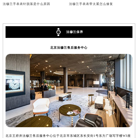
法穆兰手表表针脱落是什么原因
法穆兰手表表带太紧怎么修复
吉林省辽源市龙山区人民大街法穆兰售后服务中心（需提前预约）
吉林省梅河口市新华街道梅河大街法穆兰售后服务中心（需提前预约）
吉林省四平市铁东区紫气大路与南九经街交汇处法穆兰售后服务中心（需提前预约）
吉林省松原市宁江区五环大街法穆兰售后服务中心（需提前预约）
法穆兰保养
吉林省通化市东昌区环通乡江南大街法穆兰售后服务中心（需提前预约）
北京法穆兰售后服务中心
吉林省延边市延吉市解放路法穆兰售后服务中心（需提前预约）
辽宁省鞍山市铁东区站前街法穆兰售后服务中心（需提前预约）
辽宁省本溪市平山区胜利路法穆兰售后服务中心（需提前预约）
辽宁省朝阳市双塔区新华路法穆兰售后服务中心（需提前预约）
辽宁省丹东市振兴区七经街法穆兰售后服务中心（需提前预约）
辽宁省抚顺市新抚区东一路法穆兰售后服务中心（需提前预约）
辽宁省阜新市海州区解放大街法穆兰售后服务中心（需提前预约）
辽宁省葫芦岛市连山区中央路法穆兰售后服务中心（需提前预约）
辽宁省锦州市古塔区中央大街法穆兰售后服务中心（需提前预约）
辽宁省辽阳市白塔区新运大街法穆兰售后服务中心（需提前预约）
辽宁省盘锦市兴隆台区石油大街法穆兰售后服务中心（需提前预约）
北京王府井法穆兰售后服务中心位于北京市东城区东长安街1号东方广场写字楼W3座
上