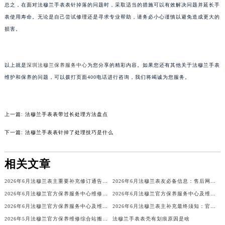
总之，在面对法穆兰手表表针掉落的问题时，采取适当的措施可以有效解决问题并延长手
甘肃省兰州市七里河区西津西路16号兰州中心写字楼21层2102室（需提前预约）
表使用寿命。无论是自己尝试修理还是寻求专业帮助，请务必小心谨慎以避免造成更大的
重庆市解放碑渝中区民权路28号英利国际金融中心写字楼20层01室（需提前预约）
损害。
黑龙江省大庆市萨尔图区会战大街法穆兰售后服务中心（需提前预约）
黑龙江省鹤岗市向阳区红军路法穆兰售后服务中心（需提前预约）
以上就是
深圳法穆兰保养服务中心
为您分享的精彩内容。如果您还有其他关于法穆兰手表
黑龙江省黑河市爱辉区中央街法穆兰售后服务中心（需提前预约）
维护和保养的问题，可以拨打页面400电话进行咨询，我们将竭诚为您服务。
黑龙江省鸡西市鸡冠区红军路法穆兰售后服务中心（需提前预约）
黑龙江省佳木斯市向阳区长安路法穆兰售后服务中心（需提前预约）
黑龙江省牡丹江市东安区太平路法穆兰售后服务中心（需提前预约）
上一篇:
法穆兰手表表带过长处理方法盘点
黑龙江省七台河市桃山区大同街法穆兰售后服务中心（需提前预约）
下一篇:
法穆兰手表表针掉了处理技巧是什么
黑龙江省齐齐哈尔市龙沙区龙华路法穆兰售后服务中心（需提前预约）
黑龙江省双鸭山市尖山区新兴大街法穆兰售后服务中心（需提前预约）
相关文章
黑龙江省绥化市北林区新华街与康庄路交叉口法穆兰售后服务中心（需提前预约）
黑龙江省伊春市伊美区通河路法穆兰售后服务中心（需提前预约）
2026年6月法穆兰表主重要补充修订通告：售后网点搬迁与新增
2026年6月法穆兰表友必备信息：售后网点搬迁及新开
吉林省白城市洮北区明仁南街法穆兰售后服务中心（需提前预约）
2026年6月法穆兰官方保养服务中心维修点搬迁及增设补充方案文件定稿
2026年6月法穆兰官方保养服务中心及维修点迁移新设补充公告原文
2026年6月法穆兰官方保养服务中心及维修点迁移新设补充公告文本
2026年6月法穆兰表主补充最终须知：官方售后网点迁移与新设
吉林省白山市浑江区浑江大街法穆兰售后服务中心（需提前预约）
2026年5月法穆兰官方保养维修综合站搬迁及新增服务点补充确认内容
法穆兰手表表壳有划痕原因是啥
吉林省吉林市船营区河南街法穆兰售后服务中心（需提前预约）