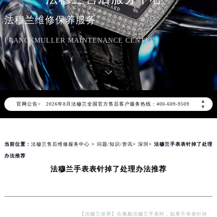
法穆兰维修保养服务
FRANCKMULLER MAINTENANCE CENTER
2026年8月法穆兰中国区售后服务网络优化升级公告
2026年8月法穆兰全国官方售后客户服务热线：400-609-9509
▲
官网公告>
法穆兰官方全国统一服务热线400-609-9509，服务覆盖中国大陆、香港、澳门、台湾全部区域（非大陆需加拨“+86”）
▼
2026年8月法穆兰售后服务中心最新网点地址：
北京市朝阳区建国门外大街甲6号华熙国际中心写字楼D座11层1102室（北京总部）（需提前预约）
当前位置：
法穆兰售后维修服务中心
>
问题/知识/资讯
>
深圳
> 法穆兰手表表针掉了处理
北京市东城区东长安街1号东方广场写字楼W3座6层602室（需提前预约）
办法推荐
天津市和平区赤峰道136号天津国际金融中心写字楼26层2603室（需提前预约）
法穆兰手表表针掉了处理办法推荐
上海市徐汇区虹桥路3号港汇中心写字楼2座37层3705室（需提前预约）
上海市黄浦区南京东路299号宏伊国际广场写字楼8层806室（需提前预约）
南京市秦淮区中山南路1号（新街口）南京中心写字楼22层C1-1室（需提前预约）
常州市新北区龙锦路1590号现代传媒中心写字楼5号楼10层1008室（需提前预约）
【法穆兰保养】在佩戴法穆兰手表时，如果不幸表针掉