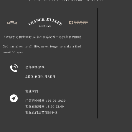
江西省景德镇市珠山区珠山中路法穆兰售后服务中心（需提前预约）
江西省九江市浔阳区浔阳路法穆兰售后服务中心（需提前预约）
江西省南昌市红谷滩新区红谷中大道998号绿地双子塔（中央广场）A1座办公楼14层1407室法穆兰售后服务中心（需提前预约）
江西省萍乡市安源区萍安北大道与康庄路交叉口法穆兰售后服务中心（需提前预约）
上帝赐予万物生命时,从来不会忘记造出寻找美丽的眼睛
江西省上饶市信州区滨江西路法穆兰售后服务中心（需提前预约）
God has given to all life, never forget to make a find
江西省新余市渝水区北湖西路法穆兰售后服务中心（需提前预约）
beautiful eyes
江西省宜春市袁州区中山中路法穆兰售后服务中心（需提前预约）
江西省鹰潭市月湖区胜利东路法穆兰售后服务中心（需提前预约）

总部服务热线
山东省德州市德城区东风中路法穆兰售后服务中心（需提前预约）
400-609-9509
山东省东营市东营区济南路法穆兰售后服务中心（需提前预约）
山东省济南市历下区经十路11111号华润中心写字楼（万象城）15层1508室法穆兰售后服务中心（需提前预约）
营业时间：

山东省济宁市任城区太白楼路法穆兰售后服务中心（需提前预约）
门店营业时间：09:00-19:30
山东省莱芜市文化南路8号银座商城名表维修一楼名表维修法穆兰售后服务中心（需提前预约）
客服在线时间：8:00-22:00
客服及门店节假日不休
山东省临沂市兰山区解放路法穆兰售后服务中心（需提前预约）
山东省日照市东港区烟台路法穆兰售后服务中心（需提前预约）
山东省泰安市泰山区财源街道泰山大街法穆兰售后服务中心（需提前预约）