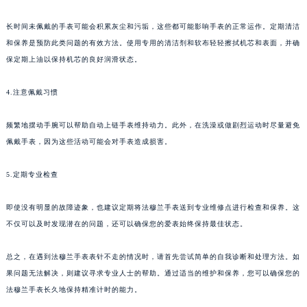
苏州市苏州工业园区星港街199号苏州中心办公楼C座22层08室（需提前预约）
长时间未佩戴的手表可能会积累灰尘和污垢，这些都可能影响手表的正常运作。定期清洁
武汉市江汉区解放大道686号世界贸易大厦38层09室（需提前预约）
和保养是预防此类问题的有效方法。使用专用的清洁剂和软布轻轻擦拭机芯和表面，并确
南宁市青秀区金湖路59号地王大厦12楼1224室（需提前预约）
保定期上油以保持机芯的良好润滑状态。
合肥市蜀山区潜山路111号万象城华润大厦B座12楼03室（需提前预约）
泉州市丰泽区宝洲路729号浦西万达中心写字楼A座7楼709室（需提前预约）
4.注意佩戴习惯
青岛市南区山东路6号华润大厦B座22层04室（需提前预约）
频繁地摆动手腕可以帮助自动上链手表维持动力。此外，在洗澡或做剧烈运动时尽量避免
烟台市芝罘区胜利路139号万达金融中心A座907室（需提前预约）
佩戴手表，因为这些活动可能会对手表造成损害。
长春市朝阳区西安大路727号中银大厦A座(旺进大厦)18层09室（需提前预约）
贵阳市南明区都司高架桥路33号亨特国际金融中心14楼14D（需提前预约）
5.定期专业检查
昆明市盘龙区北京路928号同德昆明广场写字楼10层06室（需提前预约）
石家庄市长安区中山东路39号勒泰中心写字楼B座13层07室（需提前预约）
即使没有明显的故障迹象，也建议定期将法穆兰手表送到专业维修点进行检查和保养。这
不仅可以及时发现潜在的问题，还可以确保您的爱表始终保持最佳状态。
西安市碑林区南关正街88号华侨城长安国际中心E座6楼10室（需提前预约）
海口市龙华区金贸东路5号海口华润大厦B座17层1707室（需提前预约）
总之，在遇到法穆兰手表表针不走的情况时，请首先尝试简单的自我诊断和处理方法。如
唐山市路南区新华东道100号万达广场写字楼A座10层1002室（需提前预约）
果问题无法解决，则建议寻求专业人士的帮助。通过适当的维护和保养，您可以确保您的
台州市椒江区东海大道1800号腾达中心东1幢20楼2002室（需提前预约）
法穆兰手表长久地保持精准计时的能力。
内蒙古自治区呼和浩特市玉泉区大学西街70号华润万象城写字楼（鄂尔多斯大厦）23层2326室（需提前预约）