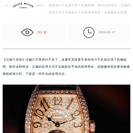
表的动力不足或出现了机械故障。面对这种情况，正确的
徐州市鼓楼区淮海东路29号苏宁广场IFC国际金融中心写字楼35层3508室（需提前预约）
处理方式不仅能延长手表的使用寿命，还能确保您的爱表
扬州市邗江区国展路29号星耀天地写字楼1号楼18层1803室（需提前预约）
能够继续精准计时。下面是一些常见的处理办法。 1.…
盐城市盐都区世纪大道5号盐城金融城写字楼1号楼16层1604室（需提前预约）

泰州市海陵区永定东路399号置地商务中心东塔写字楼（华润万象城）17层1706室（需提前预约）
261 次
2026-01-17
宁波市江北区大闸南路500号来福士广场办公楼20层2009室（需提前预约）
杭州市上城区钱江路1366号华润大厦写字楼A座5层503-5室（需提前预约）
金华市金东区东市南街777号金华万达广场写字楼4号楼22层2209室（需提前预约）
【
法穆兰维修
】法穆兰手表表针不走了，这通常意味着手表的动力不足或出现了机械故
绍兴市越城区胜利东路379号世茂天际中心写字楼8层805室（需提前预约）
障。面对这种情况，正确的处理方式不仅能延长手表的使用寿命，还能确保您的爱表能够
嘉兴市南湖区广益路705号嘉兴世界贸易中心写字楼A座13层1304室（需提前预约）
继续精准计时。下面是一些常见的处理办法。
南昌市红谷滩新区红谷中大道998号绿地双子塔（中央广场）A1座办公楼14层07室（需提前预约）
济南市历下区经十路11111号华润中心写字楼（万象城）15层1508室（需提前预约）
广州市天河区天河路230号万菱汇国际中心写字楼A塔7层704室（需提前预约）
广州市越秀区环市东路371-375号世界贸易中心大厦南塔写字楼15层07室（需提前预约）
深圳市罗湖区深南东路5001号华润大厦写字楼17层1701室（需提前预约）
惠州市惠城区江北文昌一路7号华贸大厦写字楼1座30层05室（需提前预约）
厦门市思明区湖滨东路95号华润大厦写字楼B座11层1104室（需提前预约）