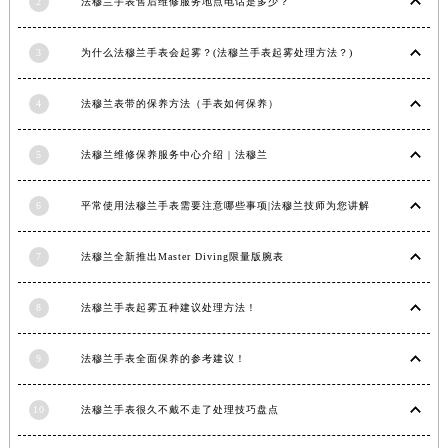
2
法穆兰手表售后维修服务地点电话是多少？
内蒙古自治区锡林郭勒盟市锡林浩特市光明街与额尔敦路交叉口法穆兰售后服务中心（需提前预约）
内蒙古自治区兴安盟市乌兰浩特市兴安大街法穆兰售后服务中心（需提前预约）
3
为什么法穆兰手表会起雾？(法穆兰手表起雾处理方法？)
山西省大同市平城区迎宾街法穆兰售后服务中心（需提前预约）
山西省晋城市城区黄华街法穆兰售后服务中心（需提前预约）
4
法穆兰表带的保养方法（手表如何保养）
山西省晋中市榆次区顺城街法穆兰售后服务中心（需提前预约）
5
法穆兰维修保养服务中心介绍 | 法穆兰
山西省临汾市尧都区解放路法穆兰售后服务中心（需提前预约）
山西省吕梁市离石区永宁中路与建设街交叉口法穆兰售后服务中心（需提前预约）
6
平常使用法穆兰手表需要注意哪些事项|法穆兰技师为您讲解
山西省朔州市朔城区怡西路与鄯阳西街交汇处法穆兰售后服务中心（需提前预约）
山西省忻州市忻府区和平东街与七一南路交叉口法穆兰售后服务中心（需提前预约）
7
法穆兰全新推出Master Diving限量版腕表
山西省阳泉市郊区平阳东街与新城大道交叉口法穆兰售后服务中心（需提前预约）
山西省运城市盐湖区河东街法穆兰售后服务中心（需提前预约）
8
法穆兰手表起雾五种建议处理方法！
山西省长治市潞州区英雄中路法穆兰售后服务中心（需提前预约）
山西省太原市迎泽区迎泽街道解放路15号亨得利名表维修授权店3楼法穆兰售后服务中心（需提前预约）
9
法穆兰手表全面保养的参考建议！
天津市和平区赤峰道136号天津国际金融中心26层2603室法穆兰售后服务中心（需提前预约）
10
法穆兰手表很久不戴不走了处理技巧盘点
安徽省安庆市迎江区人民路法穆兰售后服务中心（需提前预约）
安徽省蚌埠市蚌山区淮河路法穆兰售后服务中心（需提前预约）