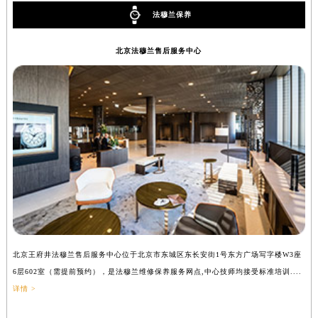
吉林省辽源市龙山区人民大街法穆兰售后服务中心（需提前预约）
法穆兰保养
吉林省梅河口市新华街道梅河大街法穆兰售后服务中心（需提前预约）
北京法穆兰售后服务中心
吉林省四平市铁东区紫气大路与南九经街交汇处法穆兰售后服务中心（需提前预约）
吉林省松原市宁江区五环大街法穆兰售后服务中心（需提前预约）
吉林省通化市东昌区环通乡江南大街法穆兰售后服务中心（需提前预约）
吉林省延边市延吉市解放路法穆兰售后服务中心（需提前预约）
辽宁省鞍山市铁东区站前街法穆兰售后服务中心（需提前预约）
辽宁省本溪市平山区胜利路法穆兰售后服务中心（需提前预约）
辽宁省朝阳市双塔区新华路法穆兰售后服务中心（需提前预约）
辽宁省丹东市振兴区七经街法穆兰售后服务中心（需提前预约）
辽宁省抚顺市新抚区东一路法穆兰售后服务中心（需提前预约）
辽宁省阜新市海州区解放大街法穆兰售后服务中心（需提前预约）
辽宁省葫芦岛市连山区中央路法穆兰售后服务中心（需提前预约）
北京王府井法穆兰售后服务中心位于北京市东城区东长安街1号东方广场写字楼W3座
上
6层602室（需提前预约），是法穆兰维修保养服务网点,中心技师均接受标准培训....
（
辽宁省锦州市古塔区中央大街法穆兰售后服务中心（需提前预约）
详情 >
辽宁省辽阳市白塔区新运大街法穆兰售后服务中心（需提前预约）
辽宁省盘锦市兴隆台区石油大街法穆兰售后服务中心（需提前预约）