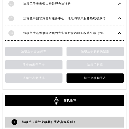
11
法穆兰手表表带太松处理办法详解
安徽省亳州市谯城区魏武大道法穆兰售后服务中心（需提前预约）
安徽省池州市贵池区长江路法穆兰售后服务中心（需提前预约）
12
法穆兰中国官方售后服务中心｜地址与客户服务热线权威信息通知（2026年7月最新）
安徽省滁州市琅琊区南谯北路法穆兰售后服务中心（需提前预约）
安徽省阜阳市颍州区颍州北路法穆兰售后服务中心（需提前预约）
13
法穆兰大连维修电话预约专业售后保养服务权威公示（2026年7月最新）
安徽省淮北市相山区淮海路法穆兰售后服务中心（需提前预约）
安徽省淮南市田家庵区国庆中路法穆兰售后服务中心（需提前预约）
法穆兰手全面保养
法穆兰手表真伪鉴别
安徽省黄山市屯溪区黄山西路法穆兰售后服务中心（需提前预约）
安徽省六安市金安区解放中路法穆兰售后服务中心（需提前预约）
理查德米勒手表
法穆兰售后
安徽省马鞍山市雨山区湖南西路法穆兰售后服务中心（需提前预约）
法穆兰表壳清洗
法兰克穆勒手表
安徽省宿州市埇桥区人民中路法穆兰售后服务中心（需提前预约）
安徽省铜陵市铜官区石城大道法穆兰售后服务中心（需提前预约）
安徽省芜湖市镜湖区中山路步行街法穆兰售后服务中心（需提前预约）
随机推荐
安徽省宣城市宣州区叠嶂西路法穆兰售后服务中心（需提前预约）
福建省龙岩市新罗区九一南路法穆兰售后服务中心（需提前预约）
福建省南平市建阳区人民西路法穆兰售后服务中心（需提前预约）
1
法穆兰（法兰克穆勒）手表真假鉴别！
福建省宁德市蕉城区天湖东路法穆兰售后服务中心（需提前预约）