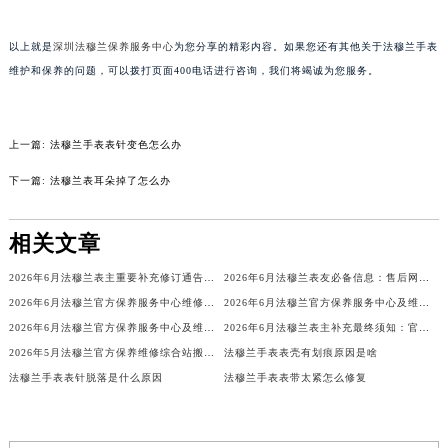
甘肃省兰州市七里河区西津西路16号兰州中心写字楼21层2102室（需提前预约）
以上就是
深圳法穆兰保养服务中心
为您分享的精彩内容。如果您还有其他关于法穆兰手表
重庆市解放碑渝中区民权路28号英利国际金融中心写字楼20层01室（需提前预约）
维护和保养的问题，可以拨打页面400电话进行咨询，我们将竭诚为您服务。
黑龙江省大庆市萨尔图区会战大街法穆兰售后服务中心（需提前预约）
黑龙江省鹤岗市向阳区红军路法穆兰售后服务中心（需提前预约）
黑龙江省黑河市爱辉区中央街法穆兰售后服务中心（需提前预约）
上一篇:
法穆兰手表表针变色怎么办
黑龙江省鸡西市鸡冠区红军路法穆兰售后服务中心（需提前预约）
下一篇:
法穆兰表耳朵掉了怎么办
黑龙江省佳木斯市向阳区长安路法穆兰售后服务中心（需提前预约）
黑龙江省牡丹江市东安区太平路法穆兰售后服务中心（需提前预约）
相关文章
黑龙江省七台河市桃山区大同街法穆兰售后服务中心（需提前预约）
黑龙江省齐齐哈尔市龙沙区龙华路法穆兰售后服务中心（需提前预约）
2026年6月法穆兰表主重要补充修订通告：售后网点搬迁与新增
2026年6月法穆兰表友必备信息：售后网点搬迁及新开
黑龙江省双鸭山市尖山区新兴大街法穆兰售后服务中心（需提前预约）
2026年6月法穆兰官方保养服务中心维修点搬迁及增设补充方案文件定稿
2026年6月法穆兰官方保养服务中心及维修点迁移新设补充公告原文
黑龙江省绥化市北林区新华街与康庄路交叉口法穆兰售后服务中心（需提前预约）
2026年6月法穆兰官方保养服务中心及维修点迁移新设补充公告文本
2026年6月法穆兰表主补充最终须知：官方售后网点迁移与新设
2026年5月法穆兰官方保养维修综合站搬迁及新增服务点补充确认内容
法穆兰手表表壳有划痕原因是啥
黑龙江省伊春市伊美区通河路法穆兰售后服务中心（需提前预约）
法穆兰手表表针脱落是什么原因
法穆兰手表表带太紧怎么修复
吉林省白城市洮北区明仁南街法穆兰售后服务中心（需提前预约）
吉林省白山市浑江区浑江大街法穆兰售后服务中心（需提前预约）
吉林省吉林市船营区河南街法穆兰售后服务中心（需提前预约）