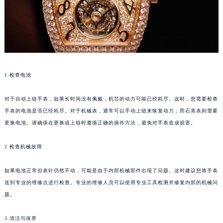
福州市鼓楼区五四路128-1号恒力城写字楼15层03室（需提前预约）
成都市锦江区人民东路6号SAC东原中心写字楼24层2406B室（需提前预约）
重庆市江北区观音桥步行街2号融恒时代广场写字楼9层902室（需提前预约）
长沙市芙蓉区定王台街道建湘路393号世茂环球金融中心写字楼（芙蓉广场）10层13室（需提前预约）
郑州市二七区铭功路10号华润大厦写字楼29层2905室（需提前预约）
1.检查电池
太原市迎泽区解放路15号亨得利名表服务中心（品牌授权店）3层整层（需提前预约）
沈阳市沈河区中街路137号亨得利名表服务中心（品牌授权店）1层整层（需提前预约）
对于自动上链手表，如果长时间没有佩戴，机芯的动力可能已经耗尽。这时，您需要检查
沈阳市沈河区中街路83号亨得利名表服务中心（品牌授权店）1层整层（需提前预约）
手表的电池是否已经耗尽。对于机械表，通常可以手动上链来恢复动力；而石英表则需要
乌鲁木齐市天山区红山路26号时代广场（CCMALL）C座17层17-B（需提前预约）
更换电池。请确保在更换或上链时遵循正确的操作方法，避免对手表造成损害。
温州市鹿城区锦绣路1067号置信广场10层1015室（需提前预约）
2.检查机械故障
哈尔滨市道里区友谊西路600号富力中心T2座写字楼29层03室（需提前预约）
大连市中山区人民路15号国际金融大厦7层G室（需提前预约）
如果电池正常但表针仍然不动，可能是由于内部机械部件出现了问题。这时建议您将手表
佛山市禅城区季华五路57号万科金融中心C座12层1205室（需提前预约）
送到专业的维修点进行检查。专业的维修人员可以使用专业工具检测并修复内部的机械问
东莞市东城街道鸿福东路1号民盈国贸中心T1写字楼9层907室（需提前预约）
题。
无锡市梁溪区人民中路139号恒隆广场写字楼1座11层1104室（需提前预约）
3.清洁与保养
南通市崇川区工农路57号圆融广场写字楼16层1603室（需提前预约）