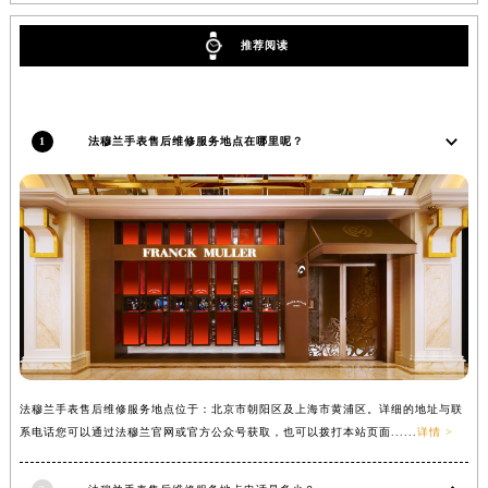
辽宁省铁岭市银州区南马路法穆兰售后服务中心（需提前预约）
推荐阅读
辽宁省营口市站前区市府路与渤海大街交叉口法穆兰售后服务中心（需提前预约）
辽宁省沈阳市沈河区中街路137号亨得利名表维修授权店1楼法穆兰售后服务中心（需提前预约）
辽宁省沈阳市沈河区中街路83号亨得利名表维修授权店1楼法穆兰售后服务中心（需提前预约）
1
法穆兰手表售后维修服务地点在哪里呢？
北京市朝阳区建国门外大街甲6号华熙国际中心D座11层1102室法穆兰售后服务中心（北京总部）（需提前预约）
北京市东城区东长安街1号王府井东方广场W3座6层602室法穆兰售后服务中心（需提前预约）
河北省保定市竞秀区朝阳北大街北国先天下法穆兰售后服务中心（需提前预约）
内蒙古自治区阿拉善盟市左旗土尔扈特大街法穆兰售后服务中心（需提前预约）
内蒙古自治区巴彦淖尔市临河区新华街法穆兰售后服务中心（需提前预约）
内蒙古自治区包头市青山区幸福路甲3号王府井百货名表维修法穆兰售后服务中心（需提前预约）
内蒙古自治区赤峰市红山区哈达街法穆兰售后服务中心（需提前预约）
内蒙古自治区鄂尔多斯市东胜区伊金霍洛街法穆兰售后服务中心（需提前预约）
内蒙古自治区呼伦贝尔市海拉尔区中央街法穆兰售后服务中心（需提前预约）
法穆兰手表售后维修服务地点位于：北京市朝阳区及上海市黄浦区。详细的地址与联
内蒙古自治区通辽市科尔沁区明仁大街法穆兰售后服务中心（需提前预约）
系电话您可以通过法穆兰官网或官方公众号获取，也可以拨打本站页面......
详情 >
内蒙古自治区乌海市海勃湾区人民南路法穆兰售后服务中心（需提前预约）
内蒙古自治区乌兰察布市集宁区恩和大街法穆兰售后服务中心（需提前预约）