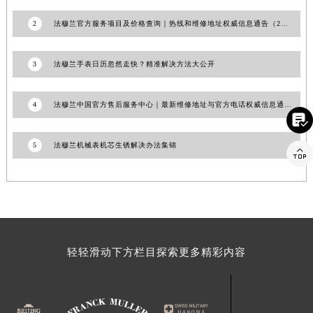
福建省莆田市城厢区霞林街道荔华东大道法穆兰售后服务中心（需提前预约）
2
法穆兰官方服务项目及价格查询｜热线和维修地址权威信息通告（2026年7月最新）
福建省三明市三元区东乾二路法穆兰售后服务中心（需提前预约）
福建省漳州市龙文区步港路法穆兰售后服务中心（需提前预约）
3
法穆兰手表日历忽然走快？精准解决方法大公开
江苏省常州市新北区龙锦路1590号现代传媒中心5号楼10层1008室法穆兰售后服务中心（需提前预约）
江苏省淮安市清江浦区淮海北路法穆兰售后服务中心（需提前预约）
4
法穆兰中国官方售后服务中心｜最新维修地址与官方电话权威信息通告（2026年7月最新）
江苏省连云港市海州区通灌北路法穆兰售后服务中心（需提前预约）

江苏省南京市秦淮区中山南路1号南京中心22层22-C1-C3室法穆兰售后服务中心（需提前预约）
5
法穆兰机械表机芯生锈解决办法集锦

江苏省宿迁市宿城区西湖路法穆兰售后服务中心（需提前预约）
江苏省泰州市海陵区永定东路399号置地商务中心东塔（华润万象城）17层1706室法穆兰售后服务中心（需提前预约）
江苏省徐州市鼓楼区淮海东路29号苏宁广场IFC国际金融中心35层3508室法穆兰售后服务中心（需提前预约）
江苏省盐城市盐都区世纪大道5号盐城金融城写字楼1号楼16层1604室法穆兰售后服务中心（需提前预约）
江苏省扬州市邗江区国展路29号星耀天地写字楼1号楼18层1803室法穆兰售后服务中心（需提前预约）
江苏省镇江市京口区中山东路法穆兰售后服务中心（需提前预约）
轻轻滑动下方栏目探索更多精彩内容
江西省抚州市临川区赣东大道法穆兰售后服务中心（需提前预约）
江西省赣州市章贡区文清路法穆兰售后服务中心（需提前预约）
江西省吉安市吉州区井冈山大道法穆兰售后服务中心（需提前预约）