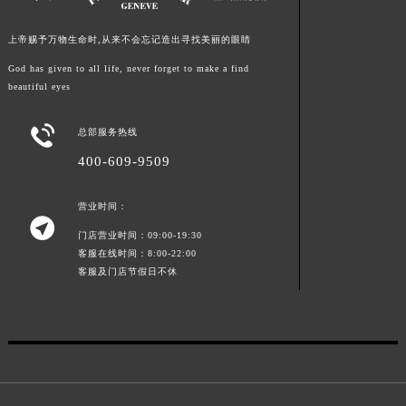
江西省景德镇市珠山区珠山中路法穆兰售后服务中心（需提前预约）
上帝赐予万物生命时,从来不会忘记造出寻找美丽的眼睛
江西省九江市浔阳区浔阳路法穆兰售后服务中心（需提前预约）
江西省南昌市红谷滩新区红谷中大道998号绿地双子塔（中央广场）A1座办公楼14层1407室法穆兰售后服务中心（需提前预约）
God has given to all life, never forget to make a find
beautiful eyes
江西省萍乡市安源区萍安北大道与康庄路交叉口法穆兰售后服务中心（需提前预约）
江西省上饶市信州区滨江西路法穆兰售后服务中心（需提前预约）

总部服务热线
江西省新余市渝水区北湖西路法穆兰售后服务中心（需提前预约）
400-609-9509
江西省宜春市袁州区中山中路法穆兰售后服务中心（需提前预约）
江西省鹰潭市月湖区胜利东路法穆兰售后服务中心（需提前预约）
营业时间：

山东省德州市德城区东风中路法穆兰售后服务中心（需提前预约）
门店营业时间：09:00-19:30
山东省东营市东营区济南路法穆兰售后服务中心（需提前预约）
客服在线时间：8:00-22:00
山东省济南市历下区经十路11111号华润中心写字楼（万象城）15层1508室法穆兰售后服务中心（需提前预约）
客服及门店节假日不休
山东省济宁市任城区太白楼路法穆兰售后服务中心（需提前预约）
山东省莱芜市文化南路8号银座商城名表维修一楼名表维修法穆兰售后服务中心（需提前预约）
山东省临沂市兰山区解放路法穆兰售后服务中心（需提前预约）
山东省日照市东港区烟台路法穆兰售后服务中心（需提前预约）
山东省泰安市泰山区财源街道泰山大街法穆兰售后服务中心（需提前预约）