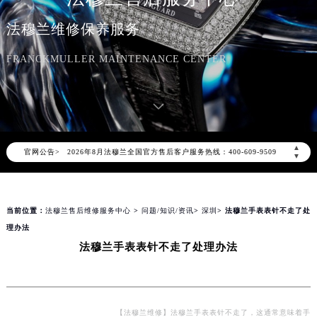
法穆兰维修保养服务
FRANCKMULLER MAINTENANCE CENTER
2026年8月法穆兰中国区售后服务网络优化升级公告
2026年8月法穆兰全国官方售后客户服务热线：400-609-9509
▲
官网公告>
法穆兰官方全国统一服务热线400-609-9509，服务覆盖中国大陆、香港、澳门、台湾全部区域（非大陆需加拨“+86”）
▼
2026年8月法穆兰售后服务中心最新网点地址：
北京市朝阳区建国门外大街甲6号华熙国际中心写字楼D座11层1102室（北京总部）（需提前预约）
当前位置：
法穆兰售后维修服务中心
>
问题/知识/资讯
>
深圳
> 法穆兰手表表针不走了处
北京市东城区东长安街1号东方广场写字楼W3座6层602室（需提前预约）
理办法
天津市和平区赤峰道136号天津国际金融中心写字楼26层2603室（需提前预约）
法穆兰手表表针不走了处理办法
上海市徐汇区虹桥路3号港汇中心写字楼2座37层3705室（需提前预约）
上海市黄浦区南京东路299号宏伊国际广场写字楼8层806室（需提前预约）
南京市秦淮区中山南路1号（新街口）南京中心写字楼22层C1-1室（需提前预约）
常州市新北区龙锦路1590号现代传媒中心写字楼5号楼10层1008室（需提前预约）
【法穆兰维修】法穆兰手表表针不走了，这通常意味着手