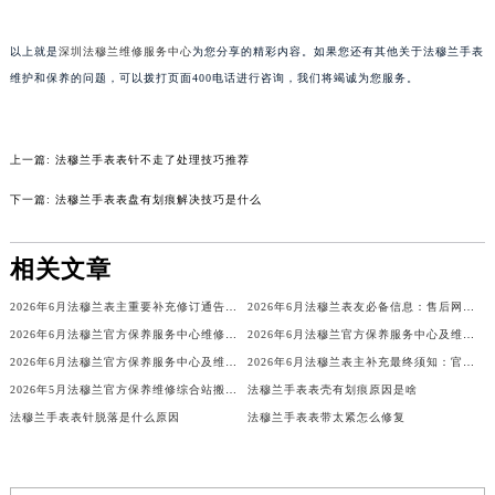
黑龙江省大庆市萨尔图区会战大街法穆兰售后服务中心（需提前预约）
以上就是
深圳法穆兰维修服务中心
为您分享的精彩内容。如果您还有其他关于法穆兰手表
黑龙江省鹤岗市向阳区红军路法穆兰售后服务中心（需提前预约）
维护和保养的问题，可以拨打页面400电话进行咨询，我们将竭诚为您服务。
黑龙江省黑河市爱辉区中央街法穆兰售后服务中心（需提前预约）
黑龙江省鸡西市鸡冠区红军路法穆兰售后服务中心（需提前预约）
黑龙江省佳木斯市向阳区长安路法穆兰售后服务中心（需提前预约）
上一篇:
法穆兰手表表针不走了处理技巧推荐
黑龙江省牡丹江市东安区太平路法穆兰售后服务中心（需提前预约）
下一篇:
法穆兰手表表盘有划痕解决技巧是什么
黑龙江省七台河市桃山区大同街法穆兰售后服务中心（需提前预约）
黑龙江省齐齐哈尔市龙沙区龙华路法穆兰售后服务中心（需提前预约）
相关文章
黑龙江省双鸭山市尖山区新兴大街法穆兰售后服务中心（需提前预约）
黑龙江省绥化市北林区新华街与康庄路交叉口法穆兰售后服务中心（需提前预约）
2026年6月法穆兰表主重要补充修订通告：售后网点搬迁与新增
2026年6月法穆兰表友必备信息：售后网点搬迁及新开
黑龙江省伊春市伊美区通河路法穆兰售后服务中心（需提前预约）
2026年6月法穆兰官方保养服务中心维修点搬迁及增设补充方案文件定稿
2026年6月法穆兰官方保养服务中心及维修点迁移新设补充公告原文
吉林省白城市洮北区明仁南街法穆兰售后服务中心（需提前预约）
2026年6月法穆兰官方保养服务中心及维修点迁移新设补充公告文本
2026年6月法穆兰表主补充最终须知：官方售后网点迁移与新设
2026年5月法穆兰官方保养维修综合站搬迁及新增服务点补充确认内容
法穆兰手表表壳有划痕原因是啥
吉林省白山市浑江区浑江大街法穆兰售后服务中心（需提前预约）
法穆兰手表表针脱落是什么原因
法穆兰手表表带太紧怎么修复
吉林省吉林市船营区河南街法穆兰售后服务中心（需提前预约）
吉林省辽源市龙山区人民大街法穆兰售后服务中心（需提前预约）
吉林省梅河口市新华街道梅河大街法穆兰售后服务中心（需提前预约）