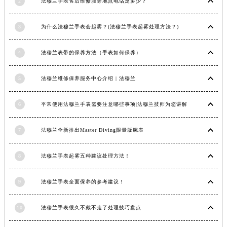
2
法穆兰手表售后维修服务地点电话是多少？
山西省大同市平城区迎宾街法穆兰售后服务中心（需提前预约）
山西省晋城市城区黄华街法穆兰售后服务中心（需提前预约）
3
为什么法穆兰手表会起雾？(法穆兰手表起雾处理方法？)
山西省晋中市榆次区顺城街法穆兰售后服务中心（需提前预约）
山西省临汾市尧都区解放路法穆兰售后服务中心（需提前预约）
4
法穆兰表带的保养方法（手表如何保养）
山西省吕梁市离石区永宁中路与建设街交叉口法穆兰售后服务中心（需提前预约）
5
法穆兰维修保养服务中心介绍 | 法穆兰
山西省朔州市朔城区怡西路与鄯阳西街交汇处法穆兰售后服务中心（需提前预约）
山西省忻州市忻府区和平东街与七一南路交叉口法穆兰售后服务中心（需提前预约）
6
平常使用法穆兰手表需要注意哪些事项|法穆兰技师为您讲解
山西省阳泉市郊区平阳东街与新城大道交叉口法穆兰售后服务中心（需提前预约）
山西省运城市盐湖区河东街法穆兰售后服务中心（需提前预约）
7
法穆兰全新推出Master Diving限量版腕表
山西省长治市潞州区英雄中路法穆兰售后服务中心（需提前预约）
山西省太原市迎泽区迎泽街道解放路15号亨得利名表维修授权店3楼法穆兰售后服务中心（需提前预约）
8
法穆兰手表起雾五种建议处理方法！
天津市和平区赤峰道136号天津国际金融中心26层2603室法穆兰售后服务中心（需提前预约）
安徽省安庆市迎江区人民路法穆兰售后服务中心（需提前预约）
9
法穆兰手表全面保养的参考建议！
安徽省蚌埠市蚌山区淮河路法穆兰售后服务中心（需提前预约）
10
法穆兰手表很久不戴不走了处理技巧盘点
安徽省亳州市谯城区魏武大道法穆兰售后服务中心（需提前预约）
安徽省池州市贵池区长江路法穆兰售后服务中心（需提前预约）