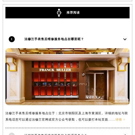
辽宁省沈阳市沈河区中街路137号亨得利名表维修授权店1楼法穆兰售后服务中心（需提前预约）
推荐阅读
辽宁省沈阳市沈河区中街路83号亨得利名表维修授权店1楼法穆兰售后服务中心（需提前预约）
北京市朝阳区建国门外大街甲6号华熙国际中心D座11层1102室法穆兰售后服务中心（北京总部）（需提前预约）
北京市东城区东长安街1号王府井东方广场W3座6层602室法穆兰售后服务中心（需提前预约）
1
法穆兰手表售后维修服务地点在哪里呢？
河北省保定市竞秀区朝阳北大街北国先天下法穆兰售后服务中心（需提前预约）
内蒙古自治区阿拉善盟市左旗土尔扈特大街法穆兰售后服务中心（需提前预约）
内蒙古自治区巴彦淖尔市临河区新华街法穆兰售后服务中心（需提前预约）
内蒙古自治区包头市青山区幸福路甲3号王府井百货名表维修法穆兰售后服务中心（需提前预约）
内蒙古自治区赤峰市红山区哈达街法穆兰售后服务中心（需提前预约）
内蒙古自治区鄂尔多斯市东胜区伊金霍洛街法穆兰售后服务中心（需提前预约）
内蒙古自治区呼伦贝尔市海拉尔区中央街法穆兰售后服务中心（需提前预约）
内蒙古自治区通辽市科尔沁区明仁大街法穆兰售后服务中心（需提前预约）
内蒙古自治区乌海市海勃湾区人民南路法穆兰售后服务中心（需提前预约）
法穆兰手表售后维修服务地点位于：北京市朝阳区及上海市黄浦区。详细的地址与联
内蒙古自治区乌兰察布市集宁区恩和大街法穆兰售后服务中心（需提前预约）
系电话您可以通过法穆兰官网或官方公众号获取，也可以拨打本站页面......
详情 >
内蒙古自治区锡林郭勒盟市锡林浩特市光明街与额尔敦路交叉口法穆兰售后服务中心（需提前预约）
内蒙古自治区兴安盟市乌兰浩特市兴安大街法穆兰售后服务中心（需提前预约）