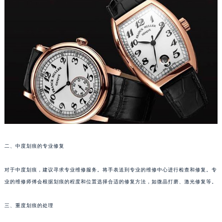
重庆市江北区观音桥步行街2号融恒时代广场写字楼9层902室（需提前预约）
长沙市芙蓉区定王台街道建湘路393号世茂环球金融中心写字楼（芙蓉广场）10层13室（需提前预约）
郑州市二七区铭功路10号华润大厦写字楼29层2905室（需提前预约）
太原市迎泽区解放路15号亨得利名表服务中心（品牌授权店）3层整层（需提前预约）
沈阳市沈河区中街路137号亨得利名表服务中心（品牌授权店）1层整层（需提前预约）
沈阳市沈河区中街路83号亨得利名表服务中心（品牌授权店）1层整层（需提前预约）
乌鲁木齐市天山区红山路26号时代广场（CCMALL）C座17层17-B（需提前预约）
温州市鹿城区锦绣路1067号置信广场10层1015室（需提前预约）
哈尔滨市道里区友谊西路600号富力中心T2座写字楼29层03室（需提前预约）
大连市中山区人民路15号国际金融大厦7层G室（需提前预约）
二、中度划痕的专业修复
佛山市禅城区季华五路57号万科金融中心C座12层1205室（需提前预约）
东莞市东城街道鸿福东路1号民盈国贸中心T1写字楼9层907室（需提前预约）
对于中度划痕，建议寻求专业维修服务。将手表送到专业的维修中心进行检查和修复。专
无锡市梁溪区人民中路139号恒隆广场写字楼1座11层1104室（需提前预约）
业的维修师傅会根据划痕的程度和位置选择合适的修复方法，如微晶打磨、激光修复等。
南通市崇川区工农路57号圆融广场写字楼16层1603室（需提前预约）
苏州市苏州工业园区星港街199号苏州中心办公楼C座22层08室（需提前预约）
三、重度划痕的处理
武汉市江汉区解放大道686号世界贸易大厦38层09室（需提前预约）