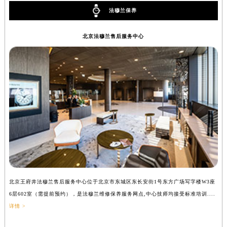
吉林省四平市铁东区紫气大路与南九经街交汇处法穆兰售后服务中心（需提前预约）
法穆兰保养
吉林省松原市宁江区五环大街法穆兰售后服务中心（需提前预约）
北京法穆兰售后服务中心
吉林省通化市东昌区环通乡江南大街法穆兰售后服务中心（需提前预约）
吉林省延边市延吉市解放路法穆兰售后服务中心（需提前预约）
辽宁省鞍山市铁东区站前街法穆兰售后服务中心（需提前预约）
辽宁省本溪市平山区胜利路法穆兰售后服务中心（需提前预约）
辽宁省朝阳市双塔区新华路法穆兰售后服务中心（需提前预约）
辽宁省丹东市振兴区七经街法穆兰售后服务中心（需提前预约）
辽宁省抚顺市新抚区东一路法穆兰售后服务中心（需提前预约）
辽宁省阜新市海州区解放大街法穆兰售后服务中心（需提前预约）
辽宁省葫芦岛市连山区中央路法穆兰售后服务中心（需提前预约）
辽宁省锦州市古塔区中央大街法穆兰售后服务中心（需提前预约）
辽宁省辽阳市白塔区新运大街法穆兰售后服务中心（需提前预约）
北京王府井法穆兰售后服务中心位于北京市东城区东长安街1号东方广场写字楼W3座
上
6层602室（需提前预约），是法穆兰维修保养服务网点,中心技师均接受标准培训....
（
辽宁省盘锦市兴隆台区石油大街法穆兰售后服务中心（需提前预约）
详情 >
辽宁省铁岭市银州区南马路法穆兰售后服务中心（需提前预约）
辽宁省营口市站前区市府路与渤海大街交叉口法穆兰售后服务中心（需提前预约）