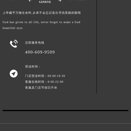
江西省南昌市红谷滩新区红谷中大道998号绿地双子塔（中央广场）A1座办公楼14层1407室法穆兰售后服务中心（需提前预约）
上帝赐予万物生命时,从来不会忘记造出寻找美丽的眼睛
江西省萍乡市安源区萍安北大道与康庄路交叉口法穆兰售后服务中心（需提前预约）
江西省上饶市信州区滨江西路法穆兰售后服务中心（需提前预约）
God has given to all life, never forget to make a find
beautiful eyes
江西省新余市渝水区北湖西路法穆兰售后服务中心（需提前预约）
江西省宜春市袁州区中山中路法穆兰售后服务中心（需提前预约）

总部服务热线
江西省鹰潭市月湖区胜利东路法穆兰售后服务中心（需提前预约）
400-609-9509
山东省德州市德城区东风中路法穆兰售后服务中心（需提前预约）
山东省东营市东营区济南路法穆兰售后服务中心（需提前预约）
营业时间：

山东省济南市历下区经十路11111号华润中心写字楼（万象城）15层1508室法穆兰售后服务中心（需提前预约）
门店营业时间：09:00-19:30
山东省济宁市任城区太白楼路法穆兰售后服务中心（需提前预约）
客服在线时间：8:00-22:00
山东省莱芜市文化南路8号银座商城名表维修一楼名表维修法穆兰售后服务中心（需提前预约）
客服及门店节假日不休
山东省临沂市兰山区解放路法穆兰售后服务中心（需提前预约）
山东省日照市东港区烟台路法穆兰售后服务中心（需提前预约）
山东省泰安市泰山区财源街道泰山大街法穆兰售后服务中心（需提前预约）
山东省威海市环翠区新威海路89号振华商厦一楼名表维修法穆兰售后服务中心（需提前预约）
山东省潍坊市奎文区东风东街法穆兰售后服务中心（需提前预约）