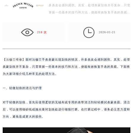
多表友会感到困扰。其实，处理表蒙划痕并不复杂，只需
盐城市盐都区世纪大道5号盐城金融城写字楼1号楼16层1604室（需提前预约）
掌握一些基本的技巧和方法，便能有效恢复手表的美观。
泰州市海陵区永定东路399号置地商务中心东塔写字楼（华润万象城）17层1706室（需提前预约）
下面将为大家详细介绍几种常见的处理方法。 一、轻
宁波市江北区大闸南路500号来福士广场办公楼20层2009室（需提前预约）
微…

杭州市上城区钱江路1366号华润大厦写字楼A座5层503-5室（需提前预约）
218 次
2026-01-21
金华市金东区东市南街777号金华万达广场写字楼4号楼22层2209室（需提前预约）
绍兴市越城区胜利东路379号世茂天际中心写字楼8层805室（需提前预约）
嘉兴市南湖区广益路705号嘉兴世界贸易中心写字楼A座13层1304室（需提前预约）
【
法穆兰维修
】面对法穆兰手表表蒙出现划痕的情况，许多表友会感到困扰。其实，处理
南昌市红谷滩新区红谷中大道998号绿地双子塔（中央广场）A1座办公楼14层07室（需提前预约）
表蒙划痕并不复杂，只需掌握一些基本的技巧和方法，便能有效恢复手表的美观。下面将
济南市历下区经十路11111号华润中心写字楼（万象城）15层1508室（需提前预约）
为大家详细介绍几种常见的处理方法。
广州市天河区天河路230号万菱汇国际中心写字楼A塔7层704室（需提前预约）
一、轻微划痕的清洁与护理
广州市越秀区环市东路371-375号世界贸易中心大厦南塔写字楼15层07室（需提前预约）
深圳市罗湖区深南东路5001号华润大厦写字楼17层1701室（需提前预约）
对于轻微的划痕，首先应使用柔软的无绒布或专用的表带清洁剂轻轻擦拭表蒙表面。清洁
惠州市惠城区江北文昌一路7号华贸大厦写字楼1座30层05室（需提前预约）
后，可以使用细砂纸或抛光膏对划痕处进行细致打磨。在打磨过程中，请务必注意力度和
厦门市思明区湖滨东路95号华润大厦写字楼B座11层1104室（需提前预约）
方向，避免造成更大的损伤。
福州市鼓楼区五四路128-1号恒力城写字楼15层03室（需提前预约）
成都市锦江区人民东路6号SAC东原中心写字楼24层2406B室（需提前预约）