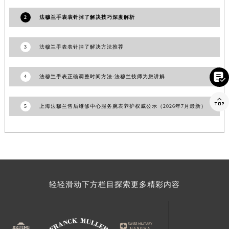
福建省漳州市龙文区步港路法穆兰售后服务中心（需提前预约）
2
法穆兰手表表针掉了解决技巧深度解析
江苏省常州市新北区龙锦路1590号现代传媒中心5号楼10层1008室法穆兰售后服务中心（需提前预约）
江苏省淮安市清江浦区淮海北路法穆兰售后服务中心（需提前预约）
3
法穆兰手表表针掉了解决方法推荐
江苏省连云港市海州区通灌北路法穆兰售后服务中心（需提前预约）
江苏省南京市秦淮区中山南路1号南京中心22层22-C1-C3室法穆兰售后服务中心（需提前预约）

4
法穆兰手表正确调整时间方法-法穆兰技师为您讲解
江苏省宿迁市宿城区西湖路法穆兰售后服务中心（需提前预约）
江苏省泰州市海陵区永定东路399号置地商务中心东塔（华润万象城）17层1706室法穆兰售后服务中心（需提前预约）

5
上海法穆兰售后维修中心服务腕表养护权威公示（2026年7月最新）
江苏省徐州市鼓楼区淮海东路29号苏宁广场IFC国际金融中心35层3508室法穆兰售后服务中心（需提前预约）
江苏省盐城市盐都区世纪大道5号盐城金融城写字楼1号楼16层1604室法穆兰售后服务中心（需提前预约）
江苏省扬州市邗江区国展路29号星耀天地写字楼1号楼18层1803室法穆兰售后服务中心（需提前预约）
江苏省镇江市京口区中山东路法穆兰售后服务中心（需提前预约）
江西省抚州市临川区赣东大道法穆兰售后服务中心（需提前预约）
江西省赣州市章贡区文清路法穆兰售后服务中心（需提前预约）
轻轻滑动下方栏目探索更多精彩内容
江西省吉安市吉州区井冈山大道法穆兰售后服务中心（需提前预约）
江西省景德镇市珠山区珠山中路法穆兰售后服务中心（需提前预约）
江西省九江市浔阳区浔阳路法穆兰售后服务中心（需提前预约）