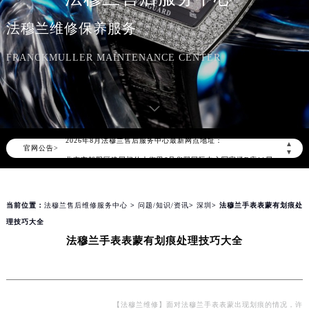
法穆兰维修保养服务
FRANCKMULLER MAINTENANCE CENTER
2026年8月法穆兰中国区售后服务网络优化升级公告
2026年8月法穆兰全国官方售后客户服务热线：400-609-9509
法穆兰官方全国统一服务热线400-609-9509，服务覆盖中国大陆、香港、澳门、台湾全部区域（非大陆需加拨“+86”）
2026年8月法穆兰售后服务中心最新网点地址：
▲
官网公告>
北京市朝阳区建国门外大街甲6号华熙国际中心写字楼D座11层1102室（北京总部）（需提前预约）
▼
北京市东城区东长安街1号东方广场写字楼W3座6层602室（需提前预约）
天津市和平区赤峰道136号天津国际金融中心写字楼26层2603室（需提前预约）
当前位置：
法穆兰售后维修服务中心
>
问题/知识/资讯
>
深圳
> 法穆兰手表表蒙有划痕处
上海市徐汇区虹桥路3号港汇中心写字楼2座37层3705室（需提前预约）
理技巧大全
上海市黄浦区南京东路299号宏伊国际广场写字楼8层806室（需提前预约）
法穆兰手表表蒙有划痕处理技巧大全
南京市秦淮区中山南路1号（新街口）南京中心写字楼22层C1-1室（需提前预约）
常州市新北区龙锦路1590号现代传媒中心写字楼5号楼10层1008室（需提前预约）
徐州市鼓楼区淮海东路29号苏宁广场IFC国际金融中心写字楼35层3508室（需提前预约）
扬州市邗江区国展路29号星耀天地写字楼1号楼18层1803室（需提前预约）
【法穆兰维修】面对法穆兰手表表蒙出现划痕的情况，许