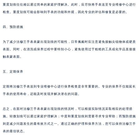
重度划痕往往难以通过简单的家庭护理解决。此时，应尽快将手表送至专业维修中心进行
南宁市青秀区金湖路59号地王大厦12楼1224室（需提前预约）
检查。重度划痕可能会影响到手表的功能和外观，因此专业的评估和修复是必要的。
合肥市蜀山区潜山路111号万象城华润大厦B座12楼03室（需提前预约）
泉州市丰泽区宝洲路729号浦西万达中心写字楼A座7楼709室（需提前预约）
四、预防措施
青岛市南区山东路6号华润大厦B座22层04室（需提前预约）
烟台市芝罘区胜利路139号万达金融中心A座907室（需提前预约）
为了减少法穆兰手表表蒙出现划痕的可能性，日常佩戴时应注意避免接触尖锐物体或硬质
表面。同时，在清洗或保养过程中要特别小心，避免使用过于粗糙的工具或化学品直接接
长春市朝阳区西安大路727号中银大厦A座(旺进大厦)18层09室（需提前预约）
触表蒙表面。
贵阳市南明区都司高架桥路33号亨特国际金融中心14楼14D（需提前预约）
昆明市盘龙区北京路928号同德昆明广场写字楼10层06室（需提前预约）
五、定期保养
石家庄市长安区中山东路39号勒泰中心写字楼B座13层07室（需提前预约）
西安市碑林区南关正街88号华侨城长安国际中心E座6楼10室（需提前预约）
定期将法穆兰手表送到专业维修中心进行保养检查是非常重要的。专业的保养不仅能延长
海口市龙华区金贸东路5号海口华润大厦B座17层1707室（需提前预约）
手表的使用寿命，还能及时发现并解决潜在的问题。
唐山市路南区新华东道100号万达广场写字楼A座10层1002室（需提前预约）
总之，在面对法穆兰手表表蒙出现划痕的情况时，可以根据实际情况采取相应的处理措
台州市椒江区东海大道1800号腾达中心东1幢20楼2002室（需提前预约）
施。轻微划痕可以通过家庭护理解决；中度和重度划痕则需要寻求专业帮助；而预防措施
内蒙古自治区呼和浩特市玉泉区大学西街70号华润万象城写字楼（鄂尔多斯大厦）23层2326室（需提前预约）
则是减少问题发生的最有效方式之一。通过正确的护理和保养方法，您可以保持法穆兰手
甘肃省兰州市七里河区西津西路16号兰州中心写字楼21层2102室（需提前预约）
表的最佳状态。
重庆市解放碑渝中区民权路28号英利国际金融中心写字楼20层01室（需提前预约）