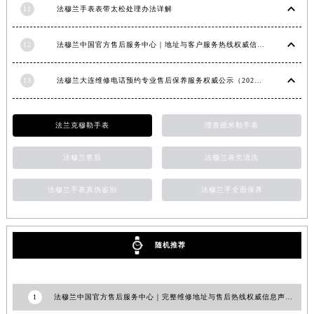
11
法穆兰手表表带太松处理办法详解
安徽省滁州市琅琊区南谯北路法穆兰售后服务中心（需提前预约）
安徽省阜阳市颍州区颍州北路法穆兰售后服务中心（需提前预约）
12
法穆兰中国官方售后服务中心｜地址与客户服务热线权威信息通知（2026年7月最新）
安徽省淮北市相山区淮海路法穆兰售后服务中心（需提前预约）
安徽省淮南市田家庵区国庆中路法穆兰售后服务中心（需提前预约）
13
法穆兰大连维修电话预约专业售后保养服务权威公示（2026年7月最新）
安徽省黄山市屯溪区黄山西路法穆兰售后服务中心（需提前预约）
安徽省六安市金安区解放中路法穆兰售后服务中心（需提前预约）
法兰克穆勒手表
理查德米勒手表
安徽省马鞍山市雨山区湖南西路法穆兰售后服务中心（需提前预约）
安徽省宿州市埇桥区人民中路法穆兰售后服务中心（需提前预约）
法穆兰售后
法穆兰表壳清洗
安徽省铜陵市铜官区石城大道法穆兰售后服务中心（需提前预约）
法穆兰手表真伪鉴别
法穆兰手全面保养
安徽省芜湖市镜湖区中山路步行街法穆兰售后服务中心（需提前预约）
安徽省宣城市宣州区叠嶂西路法穆兰售后服务中心（需提前预约）
福建省龙岩市新罗区九一南路法穆兰售后服务中心（需提前预约）
随机推荐
福建省南平市建阳区人民西路法穆兰售后服务中心（需提前预约）
福建省宁德市蕉城区天湖东路法穆兰售后服务中心（需提前预约）
福建省莆田市城厢区霞林街道荔华东大道法穆兰售后服务中心（需提前预约）
1
法穆兰中国官方售后服务中心｜完整维修地址与售后热线权威信息声明（2026年7月最新）
福建省三明市三元区东乾二路法穆兰售后服务中心（需提前预约）