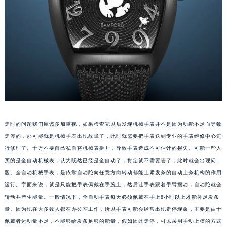
走时的问题我们应该多加重视，如果检查完以后发现机械手表并不是因为动能不足而导致
走停的，那可能就是机械手表出现故障了，此时就需要把手表送到专业的手表维修中心进
行修理了。千万不要自己私自将机械表拆开，导致手表造成不可估计的损失。可能一些人
买的是全自动机械表，认为既然已经是全自动了，肯定就不需要管了，此时就会出现问
题。全自动机械手表，是依靠自动陀向任意方向转动都能上紧发条的自动上条机构的作用
运行。字面来说，就是只能把手表佩戴在手腕上，然后让手表跟着手臂摆动，自动陀就会
转动并产生能量。一般情况下，全自动手表每天必须佩戴在手上8小时以上才能补足发条
量。因为现在大多数人都在办公室工作，所以手表可能会经常出现走停现象，主要是由于