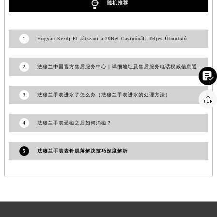
随机推荐
1
Hogyan Kezdj El Játszani a 20Bet Casinónál: Teljes Útmutató

2
法穆兰中国官方售后服务中心｜详细地址及售后服务电话权威信息通知（2026年7月最新）

3
法穆兰手表进水了怎么办（法穆兰手表进水的处理方法）
4
法穆兰手表受磁之后如何消磁？
5
法穆兰手表表针脱落解决技巧深度解析