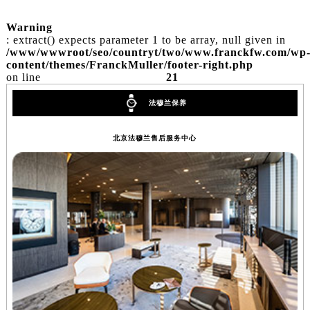
Warning
: extract() expects parameter 1 to be array, null given in
/www/wwwroot/seo/countryt/two/www.franckfw.com/wp
content/themes/FranckMuller/footer-right.php
on line
21
法穆兰保养
北京法穆兰售后服务中心