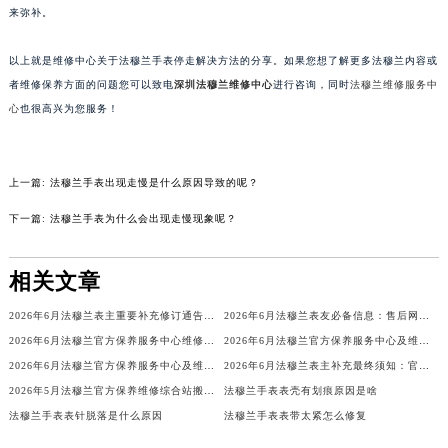
佩戴者运动量不足，不能够给发条足够的能量，假如因此走停，可以采用手动上弦的方式
来弥补。
以上就是维修中心关于法穆兰手表停走解决方法的分享。如果您想了解更多法穆兰内容或
者维修保养方面的问题您可以致电
深圳法穆兰维修中心
进行咨询，同时
法穆兰维修服务中
心
也很高兴为您服务！
上一篇:
法穆兰手表出现走慢是什么原因导致的呢？
下一篇:
法穆兰手表为什么会出现走慢现象呢？
相关文章
2026年6月法穆兰表主重要补充修订通告：售后网点搬迁与新增
2026年6月法穆兰表友必备信息：售后网点搬迁及新开
2026年6月法穆兰官方保养服务中心维修点搬迁及增设补充方案文件定稿
2026年6月法穆兰官方保养服务中心及维修点迁移新设补充公告原文
2026年6月法穆兰官方保养服务中心及维修点迁移新设补充公告文本
2026年6月法穆兰表主补充最终须知：官方售后网点迁移与新设
2026年5月法穆兰官方保养维修综合站搬迁及新增服务点补充确认内容
法穆兰手表表壳有划痕原因是啥
法穆兰手表表针脱落是什么原因
法穆兰手表表带太紧怎么修复