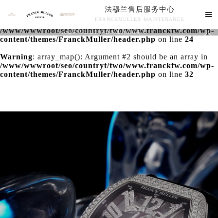
法穆兰售后服务中心
Warning
: extract() expects parameter 1 to be array, null

FRANCKMULLER MAINTENANCE
given in
/www/wwwroot/seo/countryt/two/www.franckfw.com/wp-

法穆兰售后服务中心竭诚为您服务！
content/themes/FranckMuller/header.php
on line
24
Warning
: array_map(): Argument #2 should be an array in
/www/wwwroot/seo/countryt/two/www.franckfw.com/wp-
content/themes/FranckMuller/header.php
on line
32
联系我们