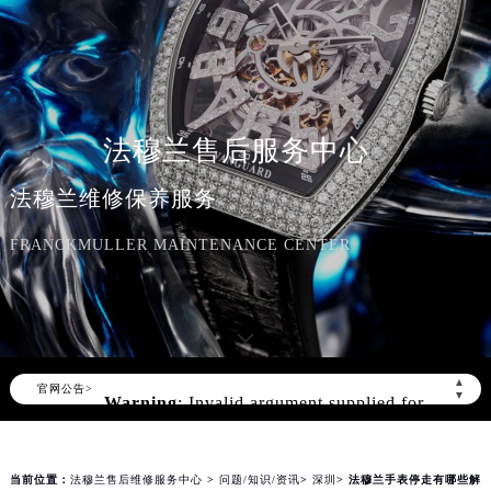
法穆兰售后服务中心
法穆兰维修保养服务
FRANCKMULLER MAINTENANCE CENTER
Warning
: Invalid argument supplied for
foreach() in
▲
官网公告>
▼
/www/wwwroot/seo/countryt/two/www.franck
content/themes/FranckMuller/header.php
on line
166