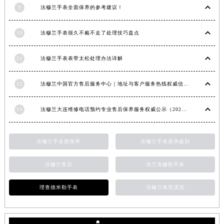
9
法穆兰手表全面保养的参考建议！
10
法穆兰手表很久不戴不走了处理技巧盘点
11
法穆兰手表表带太松处理办法详解
12
法穆兰中国官方售后服务中心｜地址与客户服务热线权威信息通知（2026年7月最新）
13
法穆兰大连维修电话预约专业售后保养服务权威公示（2026年7月最新）
法穆兰手全面保养
法穆兰手表真伪鉴别
法穆兰售后
法兰克穆勒手表
理查德米勒手表
法穆兰表壳清洗