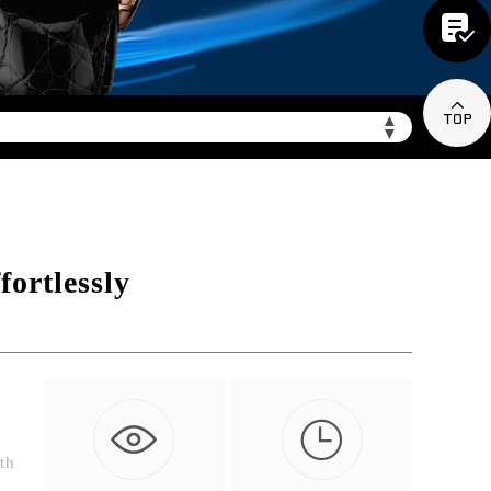


▲
▼
需加拨“+86”）
fortlessly

th