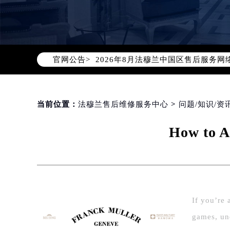
官网公告>
2026年8月法穆兰中国区售后服务
2026年8月法穆兰全国官方售后客户服务热
法穆兰官方全国统一服务热线400-6
2026年8月法穆兰售后服务中心最新
当前位置：
法穆兰售后维修服务中心
>
问题/知识/资
北京市朝阳区建国门外大街甲6号华熙
How to Ac
北京市东城区东长安街1号东方广场写
天津市和平区赤峰道136号天津国际金
上海市徐汇区虹桥路3号港汇中心写字楼
上海市黄浦区南京东路299号宏伊国
南京市秦淮区中山南路1号（新街口）
If you’re 
常州市新北区龙锦路1590号现代传媒
games, und
徐州市鼓楼区淮海东路29号苏宁广场I