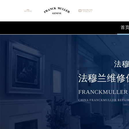
首
法
法穆兰维修
FRANCKMULLER
CHINA FRANCKMULLER REPAIR