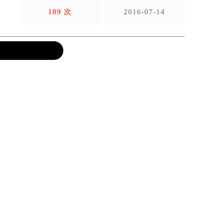
189 次
2016-07-14
 casino
法穆兰保养
e for
北京法穆兰售后服务中心
上
ost of
北京王府井法穆兰售后服务中心位于北京
上海法穆兰
市东城区东长安街1号东方广场写字楼W3
区虹桥路3