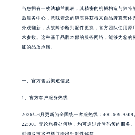
官网公告>
法穆兰官方全国统一服务热线400-6
2026年8月法穆兰售后服务中心最新
北京市朝阳区建国门外大街甲6号华熙
当前位置：
法穆兰售后维修服务中心
>
问题/知识/资
北京市东城区东长安街1号东方广场写
天津市和平区赤峰道136号天津国际金
徐州法穆兰官方售后服
上海市徐汇区虹桥路3号港汇中心写字楼
上海市黄浦区南京东路299号宏伊国
南京市秦淮区中山南路1号（新街口）
常州市新北区龙锦路1590号现代传媒
徐州市鼓楼区淮海东路29号苏宁广场I
当您拥有
扬州市邗江区国展路29号星耀天地写字
规范的维
盐城市盐都区世纪大道5号盐城金融城写
表将获得
泰州市海陵区永定东路399号置地商
一…
宁波市江北区大闸南路500号来福士广
杭州市上城区钱江路1366号华润大厦
金华市金东区东市南街777号金华万达