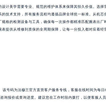
09-9509，服务覆盖中国大陆、香港、澳门、台湾全部区域（非大陆
网点地址：
国际中心写字楼D座11层1102室（北京总部）（需提前预约）
讯
> 徐州法穆兰官方售后服务中心｜网点地址与电话权威信息公示（
字楼W3座6层602室（需提前预约）
融中心写字楼26层2603室（需提前预约）
务中心｜网点地址与电话权威信息公示
2座37层3705室（需提前预约）
际广场写字楼8层806室（需提前预约）
南京中心写字楼22层C1-1室（需提前预约）
中心写字楼5号楼10层1008室（需提前预约）
FC国际金融中心写字楼35层3508室（需提前预约）
一枚法穆兰腕表，其精密的机械构造与独特的设计美学需要专业
楼1号楼18层1803室（需提前预约）
护体系来保障其恒久价值。选择官方售后服务中心，意味着您的
字楼1号楼16层1604室（需提前预约）
来自品牌直营体系的技术支持，所有服务流程均遵循品牌全球统
务中心东塔写字楼（华润万象城）17层1706室（需提前预约）
场办公楼20层2009室（需提前预约）
写字楼A座5层503-5室（需提前预约）
广场写字楼4号楼22层2209室（需提前预约）