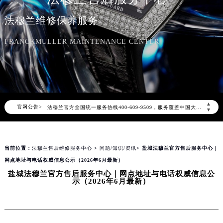
法穆兰维修保养服务
FRANCKMULLER MAINTENANCE CENTER
2026年8月法穆兰中国区售后服务网络优化升级公告
2026年8月法穆兰全国官方售后客户服务热线：400-609-9509
▲
官网公告>
法穆兰官方全国统一服务热线400-609-9509，服务覆盖中国大陆、香港、澳门、台湾全部区域（非大陆需加拨“+86”）
▼
2026年8月法穆兰售后服务中心最新网点地址：
北京市朝阳区建国门外大街甲6号华熙国际中心写字楼D座11层1102室（北京总部）（需提前预约）
当前位置：
法穆兰售后维修服务中心
>
问题/知识/资讯
> 盐城法穆兰官方售后服务中心｜
北京市东城区东长安街1号东方广场写字楼W3座6层602室（需提前预约）
网点地址与电话权威信息公示（2026年6月最新）
天津市和平区赤峰道136号天津国际金融中心写字楼26层2603室（需提前预约）
盐城法穆兰官方售后服务中心｜网点地址与电话权威信息公
上海市徐汇区虹桥路3号港汇中心写字楼2座37层3705室（需提前预约）
示（2026年6月最新）
上海市黄浦区南京东路299号宏伊国际广场写字楼8层806室（需提前预约）
南京市秦淮区中山南路1号（新街口）南京中心写字楼22层C1-1室（需提前预约）
常州市新北区龙锦路1590号现代传媒中心写字楼5号楼10层1008室（需提前预约）