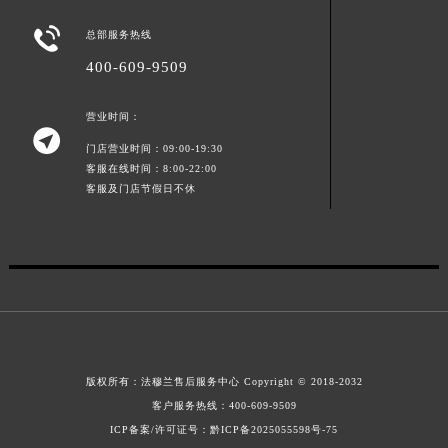
河南省信阳市浉河区东方红大道法穆兰售后服务中心（需提前预约）

总部服务热线
河南省许昌市魏都区建安大道与八龙路交叉口法穆兰售后服务中心（需提前预约）
400-609-9509
河南省郑州市二七区民主路10号华润大厦29层2905室法穆兰售后服务中心（需提前预约）
河南省周口市川汇区七一路法穆兰售后服务中心（需提前预约）
营业时间：
河南省驻马店市驿城区乐山大道与置地大道交叉口法穆兰售后服务中心（需提前预约）

门店营业时间：09:00-19:30
湖北省鄂州市鄂城区文星大道法穆兰售后服务中心（需提前预约）
客服在线时间：8:00-22:00
湖北省黄冈市黄州区赤壁大道法穆兰售后服务中心（需提前预约）
客服及门店节假日不休
湖北省黄石市黄石港区武汉路法穆兰售后服务中心（需提前预约）
湖北省荆门市东宝中天街步行街法穆兰售后服务中心（需提前预约）
湖北省荆州市荆州区荆中路法穆兰售后服务中心（需提前预约）
湖北省十堰市茅箭区人民北路法穆兰售后服务中心（需提前预约）
湖北省随州市曾都区青年路法穆兰售后服务中心（需提前预约）
湖北省咸宁市咸安区长安大道法穆兰售后服务中心（需提前预约）
版权所有：
法穆兰售后服务中心
Copyright © 2018-2032
湖北省襄阳市樊城区长虹路与人民路交叉口法穆兰售后服务中心（需提前预约）
客户服务热线：
400-609-9509
湖北省孝感市孝南区复兴大道法穆兰售后服务中心（需提前预约）
ICP备案/许可证号：黔ICP备2025055598号-75
湖北省宜昌市西陵区夷陵大道与港窑路法穆兰售后服务中心（需提前预约）