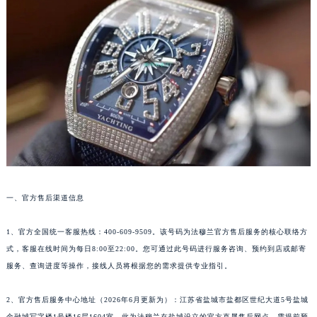
福州市鼓楼区五四路128-1号恒力城写字楼15层03室（需提前预约）
成都市锦江区人民东路6号SAC东原中心写字楼24层2406B室（需提前预约）
重庆市江北区观音桥步行街2号融恒时代广场写字楼9层902室（需提前预约）
长沙市芙蓉区定王台街道建湘路393号世茂环球金融中心写字楼（芙蓉广场）10层13室（需提前预约）
郑州市二七区铭功路10号华润大厦写字楼29层2905室（需提前预约）
太原市迎泽区解放路15号亨得利名表服务中心（品牌授权店）3层整层（需提前预约）
沈阳市沈河区中街路137号亨得利名表服务中心（品牌授权店）1层整层（需提前预约）
沈阳市沈河区中街路83号亨得利名表服务中心（品牌授权店）1层整层（需提前预约）
乌鲁木齐市天山区红山路26号时代广场（CCMALL）C座17层17-B（需提前预约）
温州市鹿城区锦绣路1067号置信广场10层1015室（需提前预约）
一、官方售后渠道信息
哈尔滨市道里区友谊西路600号富力中心T2座写字楼29层03室（需提前预约）
大连市中山区人民路15号国际金融大厦7层G室（需提前预约）
1、官方全国统一客服热线：400-609-9509。该号码为法穆兰官方售后服务的核心联络方
式，客服在线时间为每日8:00至22:00。您可通过此号码进行服务咨询、预约到店或邮寄
佛山市禅城区季华五路57号万科金融中心C座12层1205室（需提前预约）
服务、查询进度等操作，接线人员将根据您的需求提供专业指引。
东莞市东城街道鸿福东路1号民盈国贸中心T1写字楼9层907室（需提前预约）
无锡市梁溪区人民中路139号恒隆广场写字楼1座11层1104室（需提前预约）
2、官方售后服务中心地址（2026年6月更新为）：江苏省盐城市盐都区世纪大道5号盐城
南通市崇川区工农路57号圆融广场写字楼16层1603室（需提前预约）
金融城写字楼1号楼16层1604室。此为法穆兰在盐城设立的官方直属售后网点，需提前预