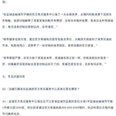
现）
内蒙古自治区锡林郭勒盟市锡林浩特市光明街与额尔敦路交叉口法穆兰售后服务中心（需提前预约）
内蒙古自治区兴安盟市乌兰浩特市兴安大街法穆兰售后服务中心（需提前预约）
“在盐城金融城写字楼的官方售后服务中心做了一次全面保养，从预约到取表整个流程非
山西省大同市平城区迎宾街法穆兰售后服务中心（需提前预约）
常顺畅。技师详细解释了需要更换的配件和费用，没有任何额外收费。取表后走时明显稳
山西省晋城市城区黄华街法穆兰售后服务中心（需提前预约）
定，每天误差控制在两秒以内，非常满意。”
山西省晋中市榆次区顺城街法穆兰售后服务中心（需提前预约）
“邮寄服务也很方便，通过官方客服电话指导包装后寄出，大概四天就收到了保养完成的
山西省临汾市尧都区解放路法穆兰售后服务中心（需提前预约）
手表。包装很用心，还附带了一份详细的保养报告。值得信赖的官方渠道。”
山西省吕梁市离石区永宁中路与建设街交叉口法穆兰售后服务中心（需提前预约）
山西省朔州市朔城区怡西路与鄯阳西街交汇处法穆兰售后服务中心（需提前预约）
“表带磨损严重，在官方换了原装皮表带，质感确实和之前一样。价格虽然比外面贵一
山西省忻州市忻府区和平东街与七一南路交叉口法穆兰售后服务中心（需提前预约）
些，但佩戴舒适度和贴合度是仿制品比不了的。客服态度也专业，全程有问必答。”
山西省阳泉市郊区平阳东街与新城大道交叉口法穆兰售后服务中心（需提前预约）
七、常见问题问答
山西省运城市盐湖区河东街法穆兰售后服务中心（需提前预约）
山西省长治市潞州区英雄中路法穆兰售后服务中心（需提前预约）
Q1：法穆兰腕表在盐城的官方售后服务中心具体位置在哪里？
山西省太原市迎泽区迎泽街道解放路15号亨得利名表维修授权店3楼法穆兰售后服务中心（需提前预约）
天津市和平区赤峰道136号天津国际金融中心26层2603室法穆兰售后服务中心（需提前预约）
A1：盐城官方售后服务中心地址位于江苏省盐城市盐都区世纪大道5号盐城金融城写字楼
安徽省安庆市迎江区人民路法穆兰售后服务中心（需提前预约）
1号楼16层1604室。前往前请通过官方客服热线400-609-9509预约，到店时需出示预约编
安徽省蚌埠市蚌山区淮河路法穆兰售后服务中心（需提前预约）
号与腕表信息。