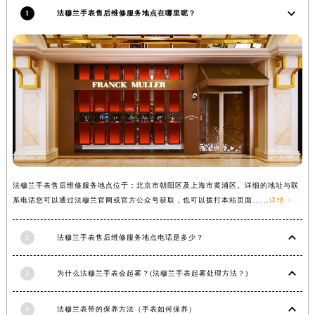
1
法穆兰手表售后维修服务地点在哪里呢？
澳门特别行政区风顺堂区南湾大马路法穆兰售后服务中心（需提前预约）
澳门特别行政区花地玛堂区关闸广场法穆兰售后服务中心（需提前预约）
澳门特别行政区花王堂区大三巴商圈法穆兰售后服务中心（需提前预约）
澳门特别行政区嘉模堂区官也街法穆兰售后服务中心（需提前预约）
澳门省路氹城市金光大道法穆兰售后服务中心（需提前预约）
澳门特别行政区望德堂区塔石广场法穆兰售后服务中心（需提前预约）
福建省福州市鼓楼区五四路128-1号恒力城写字楼15层03室法穆兰售后服务中心（需提前预约）
福建省厦门市思明区湖滨东路95号万象城华润大厦B座11层1104室法穆兰售后服务中心（需提前预约）
广东省潮州市潮安区新风路与潮汕路交汇处法穆兰售后服务中心（需提前预约）
法穆兰手表售后维修服务地点位于：北京市朝阳区及上海市黄浦区。详细的地址与联
广东省广州市天河区天河路230号万菱汇国际中心A塔7层704室法穆兰售后服务中心（需提前预约）
系电话您可以通过法穆兰官网或官方公众号获取，也可以拨打本站页面......
详情 >
广东省广州市越秀区环市东路371-375号世界贸易中心大厦南塔15层1507室法穆兰售后服务中心（需提前预约）
广东省河源市源城区越王大道法穆兰售后服务中心（需提前预约）
2
法穆兰手表售后维修服务地点电话是多少？
广东省惠州市惠城区江北文昌一路7号华贸大厦1座30层3005室法穆兰售后服务中心（需提前预约）
广东省江门市蓬江区广场西路法穆兰售后服务中心（需提前预约）
3
为什么法穆兰手表会起雾？(法穆兰手表起雾处理方法？)
广东省揭阳市榕城进贤门步行街法穆兰售后服务中心（需提前预约）
广东省茂名市电白区水东街道迎宾大道法穆兰售后服务中心（需提前预约）
4
法穆兰表带的保养方法（手表如何保养）