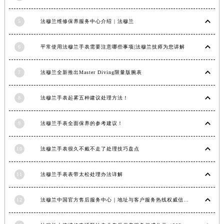
广东省梅州市梅江区金燕大道法穆兰售后服务中心（需提前预约）
5
法穆兰维修保养服务中心介绍 | 法穆兰
广东省清远市清城区湖西路法穆兰售后服务中心（需提前预约）
广东省汕头市龙湖区长平路法穆兰售后服务中心（需提前预约）
6
平常使用法穆兰手表需要注意哪些事项|法穆兰技师为您讲解
广东省汕尾市城区香洲街道园林社区翠园街法穆兰售后服务中心（需提前预约）
广东省韶关市武江区芙蓉新区与老城中心交汇处法穆兰售后服务中心（需提前预约）
7
法穆兰全新推出Master Diving限量版腕表
广东省深圳市罗湖区深南东路5001号华润大厦17层1701室法穆兰售后服务中心（需提前预约）
广东省阳江市江城区东风一路法穆兰售后服务中心（需提前预约）
8
法穆兰手表起雾五种建议处理方法！
广东省云浮市云城区金山路法穆兰售后服务中心（需提前预约）
广东省湛江市赤坎区观海北路法穆兰售后服务中心（需提前预约）
9
法穆兰手表全面保养的参考建议！
广东省肇庆市端州区信安大道与砚都大道交汇处法穆兰售后服务中心（需提前预约）
10
法穆兰手表很久不戴不走了处理技巧盘点
广西壮族自治区百色市右江区中山二路法穆兰售后服务中心（需提前预约）
广西壮族自治区北海市海城区北京路法穆兰售后服务中心（需提前预约）
11
法穆兰手表表带太松处理办法详解
广西壮族自治区崇左市江州区石景林街道友谊大道与丽川路交汇处法穆兰售后服务中心（需提前预约）
广西壮族自治区防城港市港口区金花茶大道法穆兰售后服务中心（需提前预约）
12
法穆兰中国官方售后服务中心｜地址与客户服务热线权威信息通知（2026年7月最新）
广西壮族自治区贵港市港北区港城街道布山大道与仙衣路交叉口法穆兰售后服务中心（需提前预约）
广西壮族自治区桂林市秀峰区红岭路法穆兰售后服务中心（需提前预约）