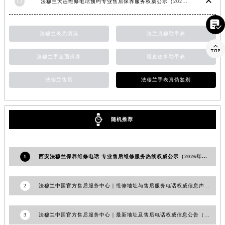
13
法穆兰大连维修电话预约专业售后保养服务权威公示（2026年7月最新）
广西壮族自治区河池市金城江区金城江街道朝阳路法穆兰售后服务中心（需提前预约）

广西壮族自治区贺州市八步区城东街道灵峰南路法穆兰售后服务中心（需提前预约）
法穆兰表壳清洗
法兰克穆勒手表
广西壮族自治区来宾市兴宾区桂中大道法穆兰售后服务中心（需提前预约）

广西壮族自治区柳州市城中区中山中路法穆兰售后服务中心（需提前预约）
法穆兰手全面保养
理查德米勒手表
广西壮族自治区钦州市钦南区金海湾东大街法穆兰售后服务中心（需提前预约）
广西壮族自治区梧州市万秀区龙湖镇高旺路法穆兰售后服务中心（需提前预约）
法穆兰售后
法穆兰手表真伪鉴别
广西壮族自治区玉林市玉州区金玉路法穆兰售后服务中心（需提前预约）
海南省儋州市儋州市那大镇兰洋北路法穆兰售后服务中心（需提前预约）
随机推荐
海南省东方市八所镇解放西路法穆兰售后服务中心（需提前预约）
海南省琼海市嘉积镇东风路法穆兰售后服务中心（需提前预约）
海南省三沙市西沙区西沙群岛永兴岛北京路法穆兰售后服务中心（需提前预约）
1
西安法穆兰保养维修电话 专业售后维修服务热线权威公示（2026年7月最新）
海南省三亚市吉阳区迎宾路法穆兰售后服务中心（需提前预约）
海南省万宁市万城镇解放路法穆兰售后服务中心（需提前预约）
2
法穆兰中国官方售后服务中心｜维修地址与售后服务电话权威信息声明（2026年6月最新）
海南省文昌市文城镇教育东路法穆兰售后服务中心（需提前预约）
海南省五指山市通什镇三月三大道法穆兰售后服务中心（需提前预约）
3
法穆兰中国官方售后服务中心｜最新地址及售后电话权威信息公告（2026年7月最新）
香港特别行政区尖沙咀区油尖旺区广东道法穆兰售后服务中心（需提前预约）