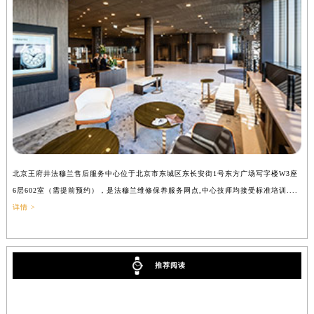
山东省威海市环翠区新威海路89号振华商厦一楼名表维修法穆兰售后服务中心（需提前预约）
山东省潍坊市奎文区东风东街法穆兰售后服务中心（需提前预约）
山东省枣庄市滕州市北辛路与善国路交叉口法穆兰售后服务中心（需提前预约）
山东省淄博市张店区金晶大道法穆兰售后服务中心（需提前预约）
上海市黄浦区南京东路299号宏伊国际广场写字楼8层806室法穆兰售后服务中心（需提前预约）
上海市徐汇区虹桥路3号港汇中心2座37层3705室法穆兰售后服务中心（需提前预约）
浙江省杭州市上城区钱江路1366号华润大厦A座5层503-5室法穆兰售后服务中心（需提前预约）
浙江省湖州市吴兴区劳动路法穆兰售后服务中心（需提前预约）
浙江省嘉兴市南湖区广益路705号嘉兴世界贸易中心A座13层1304室法穆兰售后服务中心（需提前预约）
北京王府井法穆兰售后服务中心位于北京市东城区东长安街1号东方广场写字楼W3座
上
浙江省金华市金东区东市南街777号金华万达广场4号楼22楼2209室法穆兰售后服务中心（需提前预约）
6层602室（需提前预约），是法穆兰维修保养服务网点,中心技师均接受标准培训....
（
详情 >
浙江省丽水市莲都区解放街法穆兰售后服务中心（需提前预约）
浙江省宁波市江北区大闸南路500号来福士广场办公楼20层2009室法穆兰售后服务中心（需提前预约）
浙江省衢州市柯城区上街法穆兰售后服务中心（需提前预约）
推荐阅读
浙江省绍兴市越城区胜利东路379号世茂天际中心写字楼8层805室法穆兰售后服务中心（需提前预约）
浙江省舟山市定海区解放东路法穆兰售后服务中心（需提前预约）
澳门特别行政区大堂区议事亭前地（新马路）法穆兰售后服务中心（需提前预约）