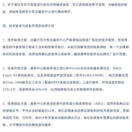
3、对于通过非官方渠道进行的任何维修或改装，官方质保政策将不适用。为确保您的权
吉林省辽源市龙山区人民大街法穆兰售后服务中心（需提前预约）
益，请始终选择官方售后服务中心进行腕表维护。
吉林省梅河口市新华街道梅河大街法穆兰售后服务中心（需提前预约）
吉林省四平市铁东区紫气大路与南九经街交汇处法穆兰售后服务中心（需提前预约）
四、技术标准与设备环境及技师介绍
吉林省松原市宁江区五环大街法穆兰售后服务中心（需提前预约）
吉林省通化市东昌区环通乡江南大街法穆兰售后服务中心（需提前预约）
1、技术标准方面，法穆兰官方售后服务中心严格遵循品牌原厂制定的技术规范，所有维
吉林省延边市延吉市解放路法穆兰售后服务中心（需提前预约）
修流程均参照瑞士制表工业的精度要求执行。从机芯拆解清洗到组装调校，每一个步骤都
有对应的扭矩值、润滑油用量以及校准公差标准，确保最终性能符合品牌出厂设计范围。
辽宁省鞍山市铁东区站前街法穆兰售后服务中心（需提前预约）
辽宁省本溪市平山区胜利路法穆兰售后服务中心（需提前预约）
2、设备环境方面，服务中心配备有瑞士进口的Witschi全自动机械表测试仪、Watch
辽宁省朝阳市双塔区新华路法穆兰售后服务中心（需提前预约）
Expert XS系列校表仪、以及高精度超声波清洗机（型号ELMA S300H）。机芯拆解后需
辽宁省丹东市振兴区七经街法穆兰售后服务中心（需提前预约）
在Class 1000级无尘工作台（配备HEPA高效过滤系统）上进行操作，环境温度控制在
辽宁省抚顺市新抚区东一路法穆兰售后服务中心（需提前预约）
22℃±1℃，湿度维持在45%±5%，以消除静电与灰尘对精密部件的影响。
辽宁省阜新市海州区解放大街法穆兰售后服务中心（需提前预约）
3、技师团队方面，服务中心的资深技师均持有瑞士制表师协会（AHCI）或同等机构认证
辽宁省葫芦岛市连山区中央路法穆兰售后服务中心（需提前预约）
的资格证书，平均从业经验超过12年。他们定期参加品牌总部组织的技术更新培训，掌握
辽宁省锦州市古塔区中央大街法穆兰售后服务中心（需提前预约）
包括陀飞轮、万年历、追针计时等复杂功能的调试方法。每位技师每年需通过内部技能考
辽宁省辽阳市白塔区新运大街法穆兰售后服务中心（需提前预约）
核，方可继续为您的腕表提供服务。
辽宁省盘锦市兴隆台区石油大街法穆兰售后服务中心（需提前预约）