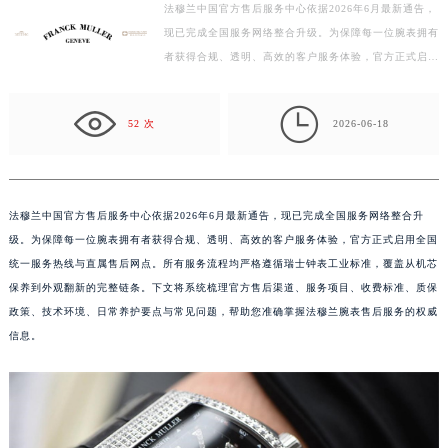
法穆兰中国官方售后服务中心依据2026年6月最新通告，
扬州市邗江区国展路29号星耀天地写字楼1号楼18层1803室（需提前预约）
现已完成全国服务网络整合升级。为保障每一位腕表拥有
盐城市盐都区世纪大道5号盐城金融城写字楼1号楼16层1604室（需提前预约）
者获得合规、透明、高效的客户服务体验，官方正式启用
全国统一服务热线与直属售后网点。所有服务流程均严
泰州市海陵区永定东路399号置地商务中心东塔写字楼（华润万象城）17层1706室（需提前预约）
格…

宁波市江北区大闸南路500号来福士广场办公楼20层2009室（需提前预约）
52 次
2026-06-18
杭州市上城区钱江路1366号华润大厦写字楼A座5层503-5室（需提前预约）
金华市金东区东市南街777号金华万达广场写字楼4号楼22层2209室（需提前预约）
绍兴市越城区胜利东路379号世茂天际中心写字楼8层805室（需提前预约）
法穆兰中国官方售后服务中心依据2026年6月最新通告，现已完成全国服务网络整合升
嘉兴市南湖区广益路705号嘉兴世界贸易中心写字楼A座13层1304室（需提前预约）
级。为保障每一位腕表拥有者获得合规、透明、高效的客户服务体验，官方正式启用全国
南昌市红谷滩新区红谷中大道998号绿地双子塔（中央广场）A1座办公楼14层07室（需提前预约）
统一服务热线与直属售后网点。所有服务流程均严格遵循瑞士钟表工业标准，覆盖从机芯
济南市历下区经十路11111号华润中心写字楼（万象城）15层1508室（需提前预约）
保养到外观翻新的完整链条。下文将系统梳理官方售后渠道、服务项目、收费标准、质保
广州市天河区天河路230号万菱汇国际中心写字楼A塔7层704室（需提前预约）
政策、技术环境、日常养护要点与常见问题，帮助您准确掌握法穆兰腕表售后服务的权威
广州市越秀区环市东路371-375号世界贸易中心大厦南塔写字楼15层07室（需提前预约）
信息。
深圳市罗湖区深南东路5001号华润大厦写字楼17层1701室（需提前预约）
惠州市惠城区江北文昌一路7号华贸大厦写字楼1座30层05室（需提前预约）
厦门市思明区湖滨东路95号华润大厦写字楼B座11层1104室（需提前预约）
福州市鼓楼区五四路128-1号恒力城写字楼15层03室（需提前预约）