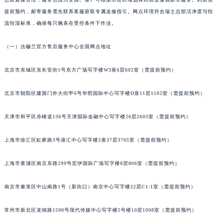
提前预约，邮寄服务需先联系客服获取专属送修指引。网点环境符合瑞士总部洁净度与恒
武汉市江汉区解放大道686号世界贸易大厦38层09室（需提前预约）
温恒湿标准，确保每只腕表在受控条件下作业。
南宁市青秀区金湖路59号地王大厦12楼1224室（需提前预约）
合肥市蜀山区潜山路111号万象城华润大厦B座12楼03室（需提前预约）
（一）法穆兰官方售后服务中心全国网点地址
泉州市丰泽区宝洲路729号浦西万达中心写字楼A座7楼709室（需提前预约）
青岛市南区山东路6号华润大厦B座22层04室（需提前预约）
北京市东城区东长安街1号东方广场写字楼W3座6层602室（需提前预约）
烟台市芝罘区胜利路139号万达金融中心A座907室（需提前预约）
北京市朝阳区建国门外大街甲6号华熙国际中心写字楼D座11层1102室（需提前预约）
长春市朝阳区西安大路727号中银大厦A座(旺进大厦)18层09室（需提前预约）
贵阳市南明区都司高架桥路33号亨特国际金融中心14楼14D（需提前预约）
天津市和平区赤峰道136号天津国际金融中心写字楼26层2603室（需提前预约）
昆明市盘龙区北京路928号同德昆明广场写字楼10层06室（需提前预约）
石家庄市长安区中山东路39号勒泰中心写字楼B座13层07室（需提前预约）
上海市徐汇区虹桥路3号港汇中心写字楼2座37层3705室（需提前预约）
西安市碑林区南关正街88号华侨城长安国际中心E座6楼10室（需提前预约）
海口市龙华区金贸东路5号海口华润大厦B座17层1707室（需提前预约）
上海市黄浦区南京东路299号宏伊国际广场写字楼8层806室（需提前预约）
唐山市路南区新华东道100号万达广场写字楼A座10层1002室（需提前预约）
南京市秦淮区中山南路1号（新街口）南京中心写字楼22层C1-1室（需提前预约）
台州市椒江区东海大道1800号腾达中心东1幢20楼2002室（需提前预约）
内蒙古自治区呼和浩特市玉泉区大学西街70号华润万象城写字楼（鄂尔多斯大厦）23层2326室（需提前预约）
常州市新北区龙锦路1590号现代传媒中心写字楼5号楼10层1008室（需提前预约）
甘肃省兰州市七里河区西津西路16号兰州中心写字楼21层2102室（需提前预约）