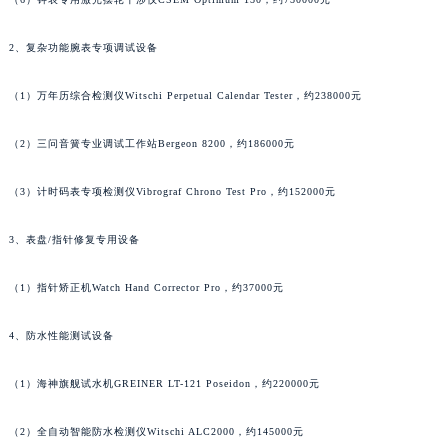
澳门特别行政区花地玛堂区关闸广场法穆兰售后服务中心（需提前预约）
2、复杂功能腕表专项调试设备
澳门特别行政区花王堂区大三巴商圈法穆兰售后服务中心（需提前预约）
澳门特别行政区嘉模堂区官也街法穆兰售后服务中心（需提前预约）
（1）万年历综合检测仪Witschi Perpetual Calendar Tester，约238000元
澳门省路氹城市金光大道法穆兰售后服务中心（需提前预约）
澳门特别行政区望德堂区塔石广场法穆兰售后服务中心（需提前预约）
（2）三问音簧专业调试工作站Bergeon 8200，约186000元
福建省福州市鼓楼区五四路128-1号恒力城写字楼15层03室法穆兰售后服务中心（需提前预约）
（3）计时码表专项检测仪Vibrograf Chrono Test Pro，约152000元
福建省厦门市思明区湖滨东路95号万象城华润大厦B座11层1104室法穆兰售后服务中心（需提前预约）
广东省潮州市潮安区新风路与潮汕路交汇处法穆兰售后服务中心（需提前预约）
3、表盘/指针修复专用设备
广东省广州市天河区天河路230号万菱汇国际中心A塔7层704室法穆兰售后服务中心（需提前预约）
广东省广州市越秀区环市东路371-375号世界贸易中心大厦南塔15层1507室法穆兰售后服务中心（需提前预约）
（1）指针矫正机Watch Hand Corrector Pro，约37000元
广东省河源市源城区越王大道法穆兰售后服务中心（需提前预约）
广东省惠州市惠城区江北文昌一路7号华贸大厦1座30层3005室法穆兰售后服务中心（需提前预约）
4、防水性能测试设备
广东省江门市蓬江区广场西路法穆兰售后服务中心（需提前预约）
（1）海神旗舰试水机GREINER LT-121 Poseidon，约220000元
广东省揭阳市榕城进贤门步行街法穆兰售后服务中心（需提前预约）
广东省茂名市电白区水东街道迎宾大道法穆兰售后服务中心（需提前预约）
（2）全自动智能防水检测仪Witschi ALC2000，约145000元
广东省梅州市梅江区金燕大道法穆兰售后服务中心（需提前预约）