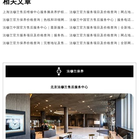
相关文章
海南省海口市龙华区金贸东路5号海口华润大厦B座17层1707室法穆兰售后服务中心（需提前预约）
上海法穆兰售后维修中心服务腕表养护权威公示（2026年7月最新）
法穆兰官方服务项目及价格查询｜网点地址与24小时客服热线权威信息通告（2026年7月最新）
河北省唐山市路南区新华东道100号万达广场写字楼A座10层1002室法穆兰售后服务中心（需提前预约）
法穆兰官方保养价格查询｜热线和详细网点地址权威信息公告（2026年7月最新）
法穆兰中国官方售后服务中心｜服务电话及全部网点地址权威信息公告（2026年7月最新）
台州市椒江区东海大道1800号腾达中心东1幢20楼2002室法穆兰售后服务中心（需提前预约）
法穆兰中国官方售后服务中心｜最新服务电话及地址权威信息声明（2026年7月最新）
法穆兰官方服务项目及价格查询｜全新地址及24小时服务电话权威信息通告（2026年7月最新）
呼和浩特市玉泉区大学西街70号华润万象城写字楼（鄂尔多斯大厦）23层2326室法穆兰售后服务中心（需提前预约）
法穆兰官方服务项目及价格查询｜服务热线及全部维修地址权威信息通知（2026年7月最新）
法穆兰官方服务项目及价格查询｜网点地址与24小时服务电话权威信息通知（2026年7月最新）
法穆兰官方保养价格查询｜完整地址及售后热线权威信息公告（2026年7月最新）
法穆兰官方服务项目及价格查询｜全部网点地址与客服热线权威信息通告（2026年7月最新）
兰州市七里河区西津西路16号兰州中心写字楼21层2102室法穆兰售后服务中心（需提前预约）
重庆市解放碑渝中区民权路28号英利国际金融中心写字楼20层01室法穆兰售后服务中心（需提前预约）
节假日正常营业！
法穆兰保养
北京法穆兰售后服务中心