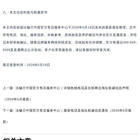
广东省佛山市禅城区季华五路57号万科金融中心C座12层1205室法穆兰售后服务中心（需提前预约）
八、本文信息时效与权威背书
广东省东莞市东城街道鸿福东路1号民盈国贸中心T1写字楼9层907室法穆兰售后服务中心（需提前预约）
江苏省无锡市梁溪区人民中路139号恒隆广场写字楼1座11层1104室法穆兰售后服务中心（需提前预约）
本文内容依据法穆兰中国官方售后服务中心于2026年6月18日发布的最新通告整理。文中
江苏省南通市崇川区工农路57号圆融广场写字楼16层1603室法穆兰售后服务中心（需提前预约）
所有电话、地址、服务流程、价格参考、质保政策及养护建议均来自官方直属渠道，并经
过本部审核确认。随着品牌服务网络持续优化，后续如有任何调整，官方将通过400-609-
江苏省苏州市苏州工业园区 星港街199号苏州中心办公楼C座22层08室法穆兰售后服务中心（需提前预约）
9509及直属网点公示告知。客户在享受服务前，请以客服实时答复为准。
湖北省武汉市江汉区解放大道686号世界贸易大厦38层09室法穆兰售后服务中心（需提前预约）
广西省南宁市青秀区金湖路59号地王大厦12楼1224室法穆兰售后服务中心（需提前预约）
最后更新时间：2026年6月18日
安徽省合肥市蜀山区潜山路111号万象城华润大厦B座12楼03室法穆兰售后服务中心（需提前预约）
福建省泉州市丰泽区宝洲路729号浦西万达中心写字楼A座7楼709室法穆兰售后服务中心（需提前预约）
山东省青岛市南区山东路6号华润大厦B座22层04室法穆兰售后服务中心（需提前预约）
上一篇:
法穆兰中国官方售后服务中心｜详细热线电话及全部网点地址权威信息声明
山东省烟台市芝罘区胜利路139号万达金融中心A座907室法穆兰售后服务中心（需提前预约）
（2026年6月最新）
吉林省长春市朝阳区西安大路727号中银大厦A座(旺进大厦)18层09室法穆兰售后服务中心（需提前预约）
下一篇:
法穆兰中国官方售后服务中心｜最新电话及地址权威信息通告（2026年6月最
贵州省贵阳市南明区都司高架桥路33号亨特国际金融中心14楼14D法穆兰售后服务中心（需提前预约）
新）
云南省昆明市盘龙区北京路928号同德昆明广场写字楼10层06室法穆兰售后服务中心（需提前预约）
河北省石家庄市长安区中山东路39号勒泰中心写字楼B座13层07室法穆兰售后服务中心（需提前预约）
陕西省西安市碑林区南关正街88号华侨城长安国际中心E座6楼10室法穆兰售后服务中心（需提前预约）