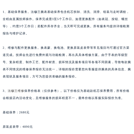
新疆维吾尔自治区阿克苏市东大街法穆兰售后服务中心（需提前预约）
1、基础保养服务。法穆兰腕表基础保养包含机芯拆卸、清洗、润滑、组装与走时调校，
新疆维吾尔自治区阿拉尔市胜利大道法穆兰售后服务中心（需提前预约）
全程由直属技师操作。保养完成需3至5个工作日。如需更换配件（如表冠、按钮、螺丝
新疆维吾尔自治区阿拉山口市友好路法穆兰售后服务中心（需提前预约）
等），约需3个工作日；若配件库存齐全，当天即可完成更换。所有服务均提供详细检测
新疆维吾尔自治区阿勒泰市解放路法穆兰售后服务中心（需提前预约）
报告与维护记录。
新疆维吾尔自治区阿图什市光明路法穆兰售后服务中心（需提前预约）
2、维修与配件更换服务。换表蒙、换电池、更换原装皮表带等常见项目均可通过官方渠
新疆维吾尔自治区白杨市军垦路法穆兰售后服务中心（需提前预约）
道完成。技师会先进行免费外观与功能检测，再出具具体维修方案。由于手表的等级型
新疆维吾尔自治区北屯市团结路法穆兰售后服务中心（需提前预约）
号、复杂程度、制作工艺、配件材质、损坏情况及服务项目等各项不同因素，导致每款腕
新疆维吾尔自治区博乐市博乐市北京路法穆兰售后服务中心（需提前预约）
表不同情况的维修保养报价无法统一，详细的报价需要您向客服提供腕表的具体信息、腕
新疆维吾尔自治区昌吉市延安北路法穆兰售后服务中心（需提前预约）
表现状及服务项目，方可为您提供准确的服务报价。
新疆维吾尔自治区阜康市博峰路法穆兰售后服务中心（需提前预约）
3、
法穆兰维修
保养价格表（仅供参考）。以下价格仅为基础款机芯保养费用，所有价格
新疆维吾尔自治区哈密市伊州区建国北路法穆兰售后服务中心（需提前预约）
会根据店内活动变化，且维修服务的损坏程度不一，最终价格以客服实际报价为准。
新疆维吾尔自治区和田市和田市北京西路法穆兰售后服务中心（需提前预约）
新疆维吾尔自治区胡杨河市胡杨河市胡杨路法穆兰售后服务中心（需提前预约）
基础保养：2680元
新疆维吾尔自治区霍尔果斯市亚欧北路法穆兰售后服务中心（需提前预约）
新疆维吾尔自治区喀什市解放北路法穆兰售后服务中心（需提前预约）
原装皮表带：4890元
新疆维吾尔自治区可克达拉市幸福路法穆兰售后服务中心（需提前预约）