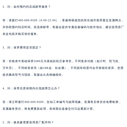
2、问：如何预约到店或邮寄服务？
西藏自治区那曲市色尼区浙江西路法穆兰售后服务中心（需提前预约）
西藏自治区日喀则市桑珠孜区上海中路法穆兰售后服务中心（需提前预约）
答：请拨打400-609-9509（8:00-22:00），客服将根据您的所在城市推荐最近直属网点，
西藏自治区山南市乃东区湖北大道法穆兰售后服务中心（需提前预约）
并协助预约到店时间。若选择邮寄，客服会提供专属送修编码与收件地址，建议使用原厂
云南省保山市隆阳区正阳路法穆兰售后服务中心（需提前预约）
表盒包装并购买保价服务。
云南省楚雄彝族自治州楚雄市鹿城南路法穆兰售后服务中心（需提前预约）
云南省大理白族自治州大理市建设路法穆兰售后服务中心（需提前预约）
3、问：保养费用是否固定？
云南省德宏傣族景颇族自治州芒市团结大街法穆兰售后服务中心（需提前预约）
答：价格表中基础保养2680元为基础款机芯参考价。不同复杂功能（如计时、陀飞轮、
云南省迪庆藏族自治州香格里拉市长征大道法穆兰售后服务中心（需提前预约）
万年历）、不同材质表壳（如18K金、钛金属）、不同损坏程度均会导致报价差异。您需
云南省红河哈尼族彝族自治州蒙自市天马路法穆兰售后服务中心（需提前预约）
提供腕表型号与现状，客服会出具精确报价。
云南省丽江市古城区七星街法穆兰售后服务中心（需提前预约）
云南省临沧市临翔区世纪路法穆兰售后服务中心（需提前预约）
4、问：保养后质保期内出现故障怎么办？
云南省怒江傈僳族自治州泸水市人民路法穆兰售后服务中心（需提前预约）
答：请立即拨打400-609-9509，告知工单编号与故障现象。直属售后将安排免费检测，
云南省普洱市思茅区振兴大道法穆兰售后服务中心（需提前预约）
若属服务责任，将免费重新处理，质保期自返修交付日起重新计算。
云南省曲靖市麒麟区学府路法穆兰售后服务中心（需提前预约）
云南省文山壮族苗族自治州文山市东风路法穆兰售后服务中心（需提前预约）
5、问：换表蒙需要使用原厂配件吗？
云南省西双版纳傣族自治州景洪市宣慰大道法穆兰售后服务中心（需提前预约）