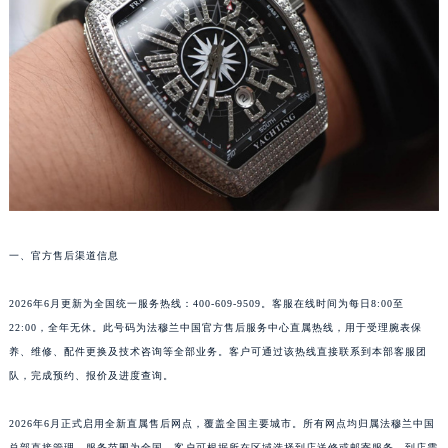
成都市锦江区人民东路6号SAC东原中心写字楼24层2406B室（需提前预约）
重庆市江北区观音桥步行街2号融恒时代广场写字楼9层902室（需提前预约）
长沙市芙蓉区定王台街道建湘路393号世茂环球金融中心写字楼（芙蓉广场）10层13室（需提前预约）
郑州市二七区铭功路10号华润大厦写字楼29层2905室（需提前预约）
太原市迎泽区解放路15号亨得利名表服务中心（品牌授权店）3层整层（需提前预约）
沈阳市沈河区中街路137号亨得利名表服务中心（品牌授权店）1层整层（需提前预约）
沈阳市沈河区中街路83号亨得利名表服务中心（品牌授权店）1层整层（需提前预约）
乌鲁木齐市天山区红山路26号时代广场（CCMALL）C座17层17-B（需提前预约）
温州市鹿城区锦绣路1067号置信广场10层1015室（需提前预约）
一、官方售后渠道信息
哈尔滨市道里区友谊西路600号富力中心T2座写字楼29层03室（需提前预约）
2026年6月更新为全国统一服务热线：400-609-9509。客服在线时间为每日8:00至
大连市中山区人民路15号国际金融大厦7层G室（需提前预约）
22:00，全年无休。此号码为法穆兰中国官方售后服务中心直属热线，用于受理腕表保
佛山市禅城区季华五路57号万科金融中心C座12层1205室（需提前预约）
养、维修、配件更换及技术咨询等全部业务。客户可通过该热线直接联系到本部客服团
东莞市东城街道鸿福东路1号民盈国贸中心T1写字楼9层907室（需提前预约）
队，完成预约、报价及进度查询。
无锡市梁溪区人民中路139号恒隆广场写字楼1座11层1104室（需提前预约）
南通市崇川区工农路57号圆融广场写字楼16层1603室（需提前预约）
2026年6月正式启用全新直属售后网点，覆盖全国主要城市。所有网点均归属法穆兰中国
苏州市苏州工业园区星港街199号苏州中心办公楼C座22层08室（需提前预约）
总部直接管理，服务范围为全国。客户可根据所在区域选择到店送修或邮寄服务。到店需