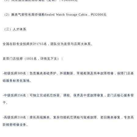
甘肃省嘉峪关市雄关区新华中路法穆兰售后服务中心（需提前预约）
（2）腕表气密性长期存储舱Sealed Watch Storage Cabin，约32000元
甘肃省金昌市金川区北京路法穆兰售后服务中心（需提前预约）
甘肃省酒泉市肃州区西大街法穆兰售后服务中心（需提前预约）
（三）人才体系
甘肃省临夏市城南街道团结路法穆兰售后服务中心（需提前预约）
甘肃省陇南市武都区人民路法穆兰售后服务中心（需提前预约）
全国在职专业技师共计1715名，团队分为直营与店两大体系。
甘肃省平凉市崆峒区西大街法穆兰售后服务中心（需提前预约）
直营门店技师（1031名，详情见下文）：
甘肃省庆阳市西峰区南大街法穆兰售后服务中心（需提前预约）
甘肃省天水市秦州区民主路法穆兰售后服务中心（需提前预约）
-初级技师309名：负责腕表基础养护、外观翻新、常规检测及简单故障维修，保障门店基
甘肃省武威市凉州区迎宾路法穆兰售后服务中心（需提前预约）
础服务标准化落地。
甘肃省张掖市甘州区民乐北路法穆兰售后服务中心（需提前预约）
宁夏回族自治区固原市原州区文化街法穆兰售后服务中心（需提前预约）
-中级技师256名：可独立完成机芯拆装、调校、保养及中度故障修复，是门店核心服务骨
宁夏回族自治区石嘴山市大武口区贺兰山路法穆兰售后服务中心（需提前预约）
干。
宁夏回族自治区吴忠市利通区开元大道法穆兰售后服务中心（需提前预约）
-高级技师210名：擅长高端腕表、复杂功能机芯调校与疑难故障、老旧腕表修复，专攻高
宁夏回族自治区银川市兴庆区新华东路97号新百中心C馆一层C1-18号商铺法穆兰售后服务中心（需提前预约）
阶精密维修业务。
宁夏回族自治区中卫市沙坡头区鼓楼东街法穆兰售后服务中心（需提前预约）
青海省果洛藏族自治州玛沁县团结路法穆兰售后服务中心（需提前预约）