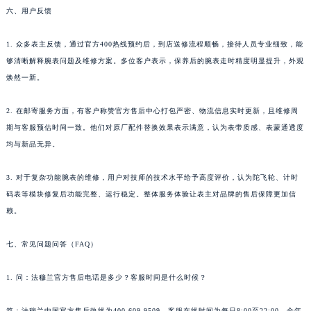
六、用户反馈
1. 众多表主反馈，通过官方400热线预约后，到店送修流程顺畅，接待人员专业细致，能
够清晰解释腕表问题及维修方案。多位客户表示，保养后的腕表走时精度明显提升，外观
焕然一新。
2. 在邮寄服务方面，有客户称赞官方售后中心打包严密、物流信息实时更新，且维修周
期与客服预估时间一致。他们对原厂配件替换效果表示满意，认为表带质感、表蒙通透度
均与新品无异。
3. 对于复杂功能腕表的维修，用户对技师的技术水平给予高度评价，认为陀飞轮、计时
码表等模块修复后功能完整、运行稳定。整体服务体验让表主对品牌的售后保障更加信
赖。
七、常见问题问答（FAQ）
1. 问：法穆兰官方售后电话是多少？客服时间是什么时候？
答：法穆兰中国官方售后热线为400-609-9509，客服在线时间为每日8:00至22:00，全年