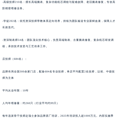
-高级技师210名：擅长高端腕表、复杂功能机芯调校与疑难故障、老旧腕表修复，专攻高
阶精密维修业务。
-学徒202名：依托资深技师带教体系定向培养，持续为团队输送专业新鲜血液，保障人才
长效迭代。
-资深制表师54名：团队顶尖技术核心，负责高端制表、古董腕表修复、复杂机芯研发调
校，承担技术攻坚与工艺传承工作。
店技师（684名）：
品牌布局全国300余家门店，配备684名专业技师，单店平均配置2名技师，以初、中级技
师为主体
平均从业年限：10年
人均年维修量：约260只（行业平均约99只）
每年选派骨干技师赴瑞士参加品牌原厂培训，2025年培训投入超1000万元。内部实施季