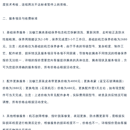
度技术考核，连续两次不达标者暂停上岗资格。
二、服务项目与收费标准
1. 基础保养服务：法穆兰腕表基础保养包含机芯拆解清洗、重新润滑、走时校正及防水
性能检测。保养周期建议为2-3年，保养完成需3-5个工作日。基础款机芯保养价格为2680
元。注意：此价格仅为基础款机芯保养参考，由于手表的等级型号、复杂程度、制作工
艺、配件材质、损坏情况及服务项目等各项不同因素，导致每款腕表不同情况的维修保养
报价无法统一，详细的报价需要您向客服提供腕表的具体信息、腕表现状及服务项目，方
可为您提供准确的服务报价。所有价格会根据活动变化。
2. 配件更换服务：法穆兰原装皮表带更换价格为4890元；更换表蒙（蓝宝石玻璃镜面）
价格为2880元；更换电池（石英机芯）价格为480元。更换配件需3天左右，如有现货配
件可当天完成。注意：上述价格为常见配件参考，实际费用因型号、材质及供应情况可能
调整。所有价格会根据活动变化。
3. 其他维修服务：机芯故障维修、指针脱落修复、表冠更换、防水圈更新等，需根据实
际损坏程度进行检测后定价。维修服务的损坏程度不一，价格也不一。详细报价需由客服
根据实物评估后提供。