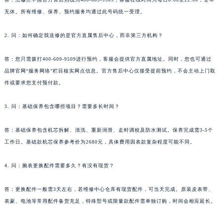
无休。所有维修、保养、预约服务均通过此号码统一受理。
2. 问：如何确定我送修的是官方直属售后中心，而非第三方机构？
答：您只需拨打400-609-9509进行预约，客服会提供官方直属地址。同时，您也可通过
品牌官网“服务网络”栏目核实网点信息。官方售后中心仅接受提前预约，不会主动上门取
件或要求您支付预付款。
3. 问：基础保养包含哪些项目？需要多长时间？
答：基础保养包含机芯拆解、清洗、重新润滑、走时调校及防水测试。保养完成需3-5个
工作日。基础款机芯保养参考价为2680元，具体费用因表款复杂程度可能不同。
4. 问：腕表更换配件需要多久？有没有现货？
答：更换配件一般需3天左右，若维修中心仓库有现货配件，可当天完成。原装皮表带、
表蒙、电池等常用配件备货充足，特殊型号或限量款配件需单独订购，时间会相应延长。