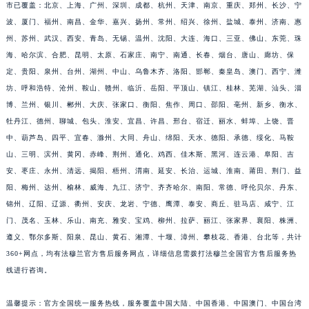
市已覆盖：北京、上海、广州、深圳、成都、杭州、天津、南京、重庆、郑州、长沙、宁
波、厦门、福州、南昌、金华、嘉兴、扬州、常州、绍兴、徐州、盐城、泰州、济南、惠
州、苏州、武汉、西安、青岛、无锡、温州、沈阳、大连、海口、三亚、佛山、东莞、珠
海、哈尔滨、合肥、昆明、太原、石家庄、南宁、南通、长春、烟台、唐山、廊坊、保
定、贵阳、泉州、台州、湖州、中山、乌鲁木齐、洛阳、邯郸、秦皇岛、澳门、西宁、潍
坊、呼和浩特、沧州、鞍山、赣州、临沂、岳阳、平顶山、镇江、桂林、芜湖、汕头、淄
博、兰州、银川、郴州、大庆、张家口、衡阳、焦作、周口、邵阳、亳州、新乡、衡水、
牡丹江、德州、聊城、包头、淮安、宜昌、许昌、邢台、宿迁、丽水、蚌埠、上饶、晋
中、葫芦岛、四平、宜春、滁州、大同、舟山、绵阳、天水、德阳、承德、绥化、马鞍
山、三明、滨州、黄冈、赤峰、荆州、通化、鸡西、佳木斯、黑河、连云港、阜阳、吉
安、枣庄、永州、清远、揭阳、梧州、渭南、延安、长治、运城、淮南、莆田、荆门、益
阳、梅州、达州、榆林、威海、九江、济宁、齐齐哈尔、南阳、常德、呼伦贝尔、丹东、
锦州、辽阳、辽源、衢州、安庆、龙岩、宁德、鹰潭、泰安、商丘、驻马店、咸宁、江
门、茂名、玉林、乐山、南充、雅安、宝鸡、柳州、拉萨、丽江、张家界、襄阳、株洲、
遵义、鄂尔多斯、阳泉、昆山、黄石、湘潭、十堰、漳州、攀枝花、香港、台北等，共计
360+网点，均有法穆兰官方售后服务网点，详细信息需拨打法穆兰全国官方售后服务热
线进行咨询。
温馨提示：官方全国统一服务热线，服务覆盖中国大陆、中国香港、中国澳门、中国台湾