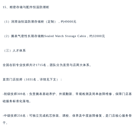
15、精密存储与配件恒温防潮柜
（1）润滑油恒温防潮存储柜（定制），约49000元
（2）腕表气密性长期存储舱Sealed Watch Storage Cabin，约32000元
（三）人才体系
全国在职专业技师共计1715名，团队分为直营与店两大体系。
直营门店技师（1031名，详情见下文）：
-初级技师309名：负责腕表基础养护、外观翻新、常规检测及简单故障维修，保障门店基
础服务标准化落地。
-中级技师256名：可独立完成机芯拆装、调校、保养及中度故障修复，是门店核心服务骨
干。