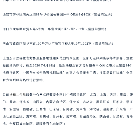
西安市碑林区南关正街88号华侨城长安国际中心E座6楼10室（需提前预约）
海口市龙华区金贸东路5号海口华润大厦B座17层1707室（需提前预约）
唐山市路南区新华东道100号万达广场写字楼A座10层1002室（需提前预约）
上述所有法穆兰官方售后服务地址服务范围均为全国，全部可选择到店或邮寄服务，注意
提前预约即可。截至2026年6月18日，最新法穆兰官方售后服务中心网点布局已覆盖34个
省级行政区，中国所有省份均可找到法穆兰的官方售后服务门店，注意需拨打法穆兰全国
官方售后服务热线进行预约。
目前
法穆兰售后
服务中心网点已覆盖全国34个省级行政区：北京、上海、天津、重庆、澳
门、香港、河北省、山西省、内蒙古自治区、辽宁省、吉林省、黑龙江省、江苏省、浙江
省、安徽省、福建省、江西省、山东省、台湾省、河南省、湖北省、湖南省、广东省、广
西壮族自治区、海南省、四川省、贵州省、云南省、西藏自治区、陕西省、甘肃省、青海
省、宁夏回族自治区、新疆维吾尔自治区；