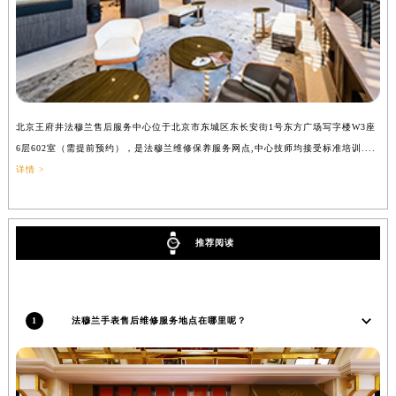
北京王府井法穆兰售后服务中心位于北京市东城区东长安街1号东方广场写字楼W3座
上
6层602室（需提前预约），是法穆兰维修保养服务网点,中心技师均接受标准培训....
（
详情 >
推荐阅读
1
法穆兰手表售后维修服务地点在哪里呢？