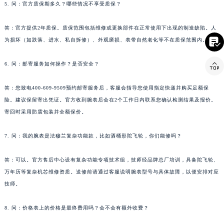
5. 问：官方质保期多久？哪些情况不享受质保？
答：官方提供2年质保。质保范围包括维修或更换部件在正常使用下出现的制造缺陷。人

为损坏（如跌落、进水、私自拆修）、外观磨损、表带自然老化等不在质保范围内。

6. 问：邮寄服务如何操作？是否安全？
答：您致电400-609-9509预约邮寄服务后，客服会指导您使用指定快递并购买足额保
险。建议保留寄出凭证。官方收到腕表后会在2个工作日内联系您确认检测结果及报价。
寄回时采用防震包装并全额保价。
7. 问：我的腕表是法穆兰复杂功能款，比如酒桶形陀飞轮，你们能修吗？
答：可以。官方售后中心设有复杂功能专项技术组，技师经品牌总厂培训，具备陀飞轮、
万年历等复杂机芯维修资质。送修前请通过客服说明腕表型号与具体故障，以便安排对应
技师。
8. 问：价格表上的价格是最终费用吗？会不会有额外收费？