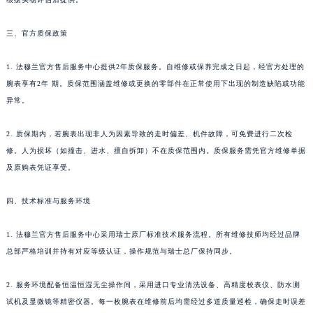
三、官方质保政策
1. 法穆兰官方售后服务中心提供2年质保服务。自维修或保养完成之日起，经官方处理的
腕表享有2年 期。质保范围涵盖维修或更换的零部件在正常使用下出现的制造缺陷或功能
异常。
2. 质保期内，若腕表出现非人为因素导致的走时偏差、机件故障，可免费进行二次检
修。人为损坏（如撞击、进水、擅自拆卸）不在质保范围内。质保服务需凭官方维修单据
及原购表凭证享受。
四、技术标准与服务环境
1. 法穆兰官方售后服务中心采用瑞士原厂标准技术服务流程。所有维修技师均经过品牌
总部严格培训并持有对应等级认证，操作规范与瑞士总厂保持同步。
2. 服务环境配备恒温恒湿无尘操作间，采用进口专业清洗设备、高精度校表仪、防水测
试机及显微镜等精密仪器。每一枚腕表在维修前后均需经过多道质量巡检，确保走时误差