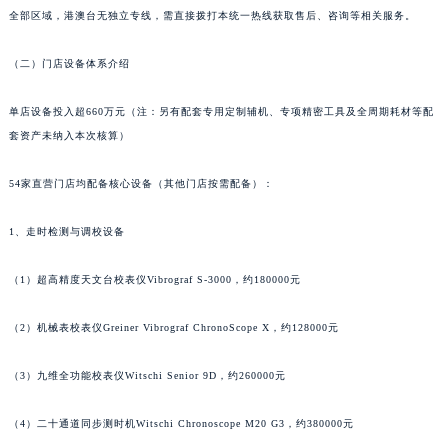
全部区域，港澳台无独立专线，需直接拨打本统一热线获取售后、咨询等相关服务。
（二）门店设备体系介绍
单店设备投入超660万元（注：另有配套专用定制辅机、专项精密工具及全周期耗材等配
套资产未纳入本次核算）
54家直营门店均配备核心设备（其他门店按需配备）：
1、走时检测与调校设备
（1）超高精度天文台校表仪Vibrograf S-3000，约180000元
（2）机械表校表仪Greiner Vibrograf ChronoScope X，约128000元
（3）九维全功能校表仪Witschi Senior 9D，约260000元
（4）二十通道同步测时机Witschi Chronoscope M20 G3，约380000元