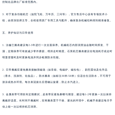
控制在品牌出厂标准范围内。
3. 对于复杂功能机芯（如陀飞轮、万年历、三问等），官方售后中心设有专项技术小
组，由资深技师主导，全程使用原厂专用工具与配件，确保复杂机械结构得到精准修复。
五、养护知识与日常使用
1. 法穆兰腕表建议每2-3年进行一次全面保养。机械机芯内部润滑油会随时间挥发、干
涸，定期保养可有效减少零件磨损，维持走时精度。石英机芯腕表建议在电池耗尽或走时
明显变慢时及时更换电池并同步检测防水性能。
2. 日常佩戴应避免腕表接触强磁场（如音箱、电磁炉、磁扣包）、剧烈震动及化学品
（香水、洗涤剂、化妆品）。防水腕表（如标注30米/50米）仅适合生活防水，不可用于
游泳或热水环境。每次表冠拔出后需确认旋紧，防止水汽进入。
3. 金属表带可用软布定期擦拭，皮表带应避免暴晒与潮湿，建议每1-2年更换一次以保持
佩戴舒适度。长时间不佩戴时，应将腕表置于干燥、避光的环境中，机械手表建议每月手
动上链一次以维持机芯润滑。