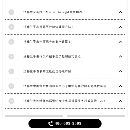
7
法穆兰全新推出Master Diving限量版腕表
8
法穆兰手表起雾五种建议处理方法！
9
法穆兰手表全面保养的参考建议！
10
法穆兰手表很久不戴不走了处理技巧盘点
11
法穆兰手表表带太松处理办法详解
12
法穆兰中国官方售后服务中心｜地址与客户服务热线权威信息通知（2026年7月最新）
13
法穆兰大连维修电话预约专业售后保养服务权威公示（2026年7月最新）
法穆兰手表真伪鉴别
法穆兰表壳清洗

400-609-9509