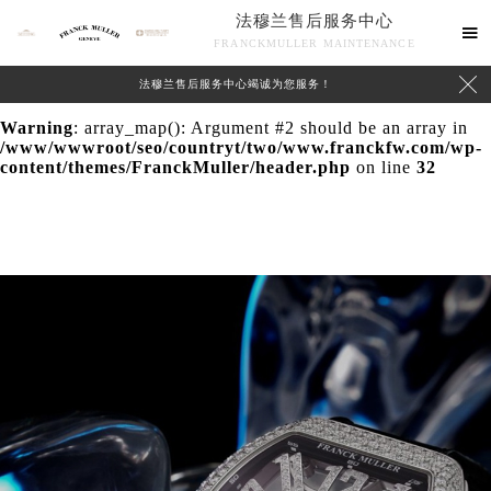
法穆兰售后服务中心
Warning
: extract() expects parameter 1 to be array, null

FRANCKMULLER MAINTENANCE
given in
/www/wwwroot/seo/countryt/two/www.franckfw.com/wp-

法穆兰售后服务中心竭诚为您服务！
content/themes/FranckMuller/header.php
on line
24
Warning
: array_map(): Argument #2 should be an array in
/www/wwwroot/seo/countryt/two/www.franckfw.com/wp-
content/themes/FranckMuller/header.php
on line
32
联系我们