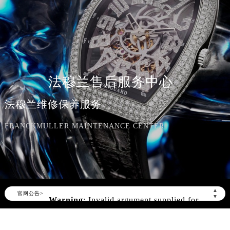
法穆兰售后服务中心
法穆兰维修保养服务
FRANCKMULLER MAINTENANCE CENTER
▲
官网公告>
▼
Warning
: Invalid argument supplied for
foreach() in
/www/wwwroot/seo/countryt/two/www.franck
content/themes/FranckMuller/header.php