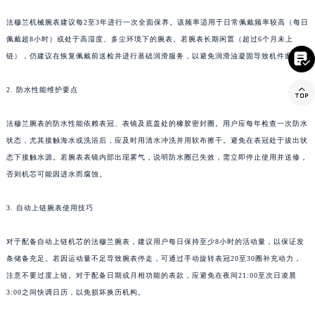
云南省西双版纳傣族自治州景洪市宣慰大道法穆兰售后服务中心（需提前预约）
云南省玉溪市红塔区南北大街法穆兰售后服务中心（需提前预约）
法穆兰机械腕表建议每2至3年进行一次全面保养。该频率适用于日常佩戴频率较高（每日
佩戴超8小时）或处于高湿度、多尘环境下的腕表。若腕表长期闲置（超过6个月未上
云南省昭通市昭阳区青年路法穆兰售后服务中心（需提前预约）

链），仍建议在恢复佩戴前送检并进行基础润滑服务，以避免润滑油凝固导致机件磨损。
台湾省台北市万华区中华路法穆兰售后服务中心（需提前预约）
台湾省新北市板桥区文化路法穆兰售后服务中心（需提前预约）

2. 防水性能维护要点
台湾省桃园市中坜区中丰路法穆兰售后服务中心（需提前预约）
台湾省台中市西屯区文华路法穆兰售后服务中心（需提前预约）
法穆兰腕表的防水性能依赖表冠、表镜及底盖处的橡胶密封圈。用户应每年检查一次防水
台湾省台南市中西区国华街法穆兰售后服务中心（需提前预约）
状态，尤其接触海水或洗浴后，应及时用清水冲洗并用软布擦干。避免在表冠处于拔出状
态下接触水源。若腕表表镜内部出现雾气，说明防水圈已失效，需立即停止使用并送修，
台湾省高雄市新兴区五福路法穆兰售后服务中心（需提前预约）
否则机芯可能因进水而腐蚀。
台湾省基隆市仁爱区仁三路法穆兰售后服务中心（需提前预约）
台湾省新竹市东区中正路法穆兰售后服务中心（需提前预约）
3. 自动上链腕表使用技巧
台湾省嘉义市东区文化路法穆兰售后服务中心（需提前预约）
重庆市江北区观音桥步行街2号融恒时代广场9层902室法穆兰售后服务中心（需提前预约）
对于配备自动上链机芯的法穆兰腕表，建议用户每日保持至少8小时的活动量，以保证发
新疆维吾尔自治区乌鲁木齐市天山区红山路26号时代广场（CCMALL）C座17层17-B法穆兰售后服务中心（需提前预约）
条储备充足。若因运动量不足导致腕表停走，可通过手动旋转表冠20至30圈补充动力，
注意不要过度上链。对于配备日期或月相功能的表款，应避免在夜间21:00至次日凌晨
浙江省温州市鹿城区锦绣路1067号置信广场10层1015室法穆兰售后服务中心（需提前预约）
3:00之间快调日历，以免损坏换历机构。
黑龙江省哈尔滨市道里区友谊西路600号富力中心T2座写字楼29层03室室法穆兰售后服务中心（需提前预约）