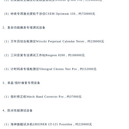
澳门特别行政区风顺堂区南湾大马路法穆兰售后服务中心（需提前预约）
澳门特别行政区花地玛堂区关闸广场法穆兰售后服务中心（需提前预约）
（6）钟表专用激光摆轮干涉仪CSEM Optimum 150，约750000元
澳门特别行政区花王堂区大三巴商圈法穆兰售后服务中心（需提前预约）
澳门特别行政区嘉模堂区官也街法穆兰售后服务中心（需提前预约）
2、复杂功能腕表专项调试设备
澳门省路氹城市金光大道法穆兰售后服务中心（需提前预约）
澳门特别行政区望德堂区塔石广场法穆兰售后服务中心（需提前预约）
（1）万年历综合检测仪Witschi Perpetual Calendar Tester，约238000元
福建省福州市鼓楼区五四路128-1号恒力城写字楼15层03室法穆兰售后服务中心（需提前预约）
（2）三问音簧专业调试工作站Bergeon 8200，约186000元
福建省厦门市思明区湖滨东路95号万象城华润大厦B座11层1104室法穆兰售后服务中心（需提前预约）
广东省潮州市潮安区新风路与潮汕路交汇处法穆兰售后服务中心（需提前预约）
（3）计时码表专项检测仪Vibrograf Chrono Test Pro，约152000元
广东省广州市天河区天河路230号万菱汇国际中心A塔7层704室法穆兰售后服务中心（需提前预约）
广东省广州市越秀区环市东路371-375号世界贸易中心大厦南塔15层1507室法穆兰售后服务中心（需提前预约）
3、表盘/指针修复专用设备
广东省河源市源城区越王大道法穆兰售后服务中心（需提前预约）
（1）指针矫正机Watch Hand Corrector Pro，约37000元
广东省惠州市惠城区江北文昌一路7号华贸大厦1座30层3005室法穆兰售后服务中心（需提前预约）
广东省江门市蓬江区广场西路法穆兰售后服务中心（需提前预约）
4、防水性能测试设备
广东省揭阳市榕城进贤门步行街法穆兰售后服务中心（需提前预约）
广东省茂名市电白区水东街道迎宾大道法穆兰售后服务中心（需提前预约）
（1）海神旗舰试水机GREINER LT-121 Poseidon，约220000元