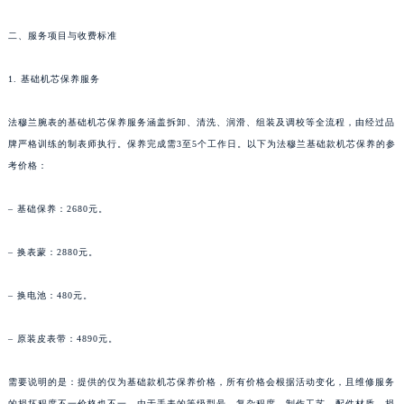
陕西省榆林市榆阳区长兴路法穆兰售后服务中心（需提前预约）
新疆维吾尔自治区阿克苏市东大街法穆兰售后服务中心（需提前预约）
二、服务项目与收费标准
新疆维吾尔自治区阿拉尔市胜利大道法穆兰售后服务中心（需提前预约）
新疆维吾尔自治区阿拉山口市友好路法穆兰售后服务中心（需提前预约）
1. 基础机芯保养服务
新疆维吾尔自治区阿勒泰市解放路法穆兰售后服务中心（需提前预约）
法穆兰腕表的基础机芯保养服务涵盖拆卸、清洗、润滑、组装及调校等全流程，由经过品
新疆维吾尔自治区阿图什市光明路法穆兰售后服务中心（需提前预约）
牌严格训练的制表师执行。保养完成需3至5个工作日。以下为法穆兰基础款机芯保养的参
新疆维吾尔自治区白杨市军垦路法穆兰售后服务中心（需提前预约）
考价格：
新疆维吾尔自治区北屯市团结路法穆兰售后服务中心（需提前预约）
新疆维吾尔自治区博乐市博乐市北京路法穆兰售后服务中心（需提前预约）
– 基础保养：2680元。
新疆维吾尔自治区昌吉市延安北路法穆兰售后服务中心（需提前预约）
– 换表蒙：2880元。
新疆维吾尔自治区阜康市博峰路法穆兰售后服务中心（需提前预约）
新疆维吾尔自治区哈密市伊州区建国北路法穆兰售后服务中心（需提前预约）
– 换电池：480元。
新疆维吾尔自治区和田市和田市北京西路法穆兰售后服务中心（需提前预约）
新疆维吾尔自治区胡杨河市胡杨河市胡杨路法穆兰售后服务中心（需提前预约）
– 原装皮表带：4890元。
新疆维吾尔自治区霍尔果斯市亚欧北路法穆兰售后服务中心（需提前预约）
新疆维吾尔自治区喀什市解放北路法穆兰售后服务中心（需提前预约）
需要说明的是：提供的仅为基础款机芯保养价格，所有价格会根据活动变化，且维修服务
的损坏程度不一价格也不一。由于手表的等级型号、复杂程度、制作工艺、配件材质、损