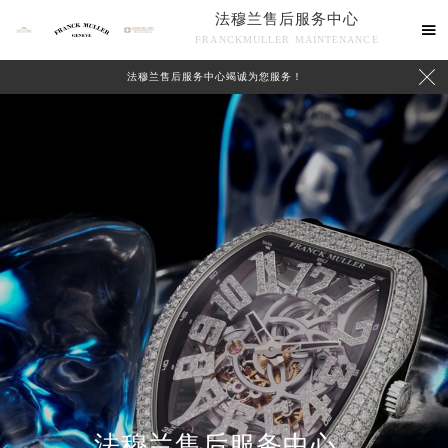
法穆兰售后服务中心

FRANCKMULLER MAINTENANCE

法穆兰售后服务中心竭诚为您服务！
联系我们
法穆兰售后服务中心