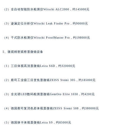
广东省梅州市梅江区金燕大道法穆兰售后服务中心（需提前预约）
广东省清远市清城区湖西路法穆兰售后服务中心（需提前预约）
（2）全自动智能防水检测仪Witschi ALC2000，约145000元
广东省汕头市龙湖区长平路法穆兰售后服务中心（需提前预约）
（3）渗漏定位分析仪Witschi Leak Finder Pro，约90000元
广东省汕尾市城区香洲街道园林社区翠园街法穆兰售后服务中心（需提前预约）
广东省韶关市武江区芙蓉新区与老城中心交汇处法穆兰售后服务中心（需提前预约）
（4）干式防水检测仪Witschi ProofMaster Pro，约198000元
广东省深圳市罗湖区深南东路5001号华润大厦17层1701室法穆兰售后服务中心（需提前预约）
广东省阳江市江城区东风一路法穆兰售后服务中心（需提前预约）
5、微观精密观察显微镜设备
广东省云浮市云城区金山路法穆兰售后服务中心（需提前预约）
（1）三目体视高清显微镜Leica S6D，约320000元
广东省湛江市赤坎区观海北路法穆兰售后服务中心（需提前预约）
广东省肇庆市端州区信安大道与砚都大道交汇处法穆兰售后服务中心（需提前预约）
（2）蔡司工业级三目变焦显微镜ZEISS Stemi 305，约185000元
广西壮族自治区百色市右江区中山二路法穆兰售后服务中心（需提前预约）
广西壮族自治区北海市海城区北京路法穆兰售后服务中心（需提前预约）
（3）全光谱LED数码检测显微镜GemOro Elite 1030，约4200元
广西壮族自治区崇左市江州区石景林街道友谊大道与丽川路交汇处法穆兰售后服务中心（需提前预约）
广西壮族自治区防城港市港口区金花茶大道法穆兰售后服务中心（需提前预约）
（4）德国蔡司复消色差体视显微镜ZEISS Stemi 508，约380000元
广西壮族自治区贵港市港北区港城街道布山大道与仙衣路交叉口法穆兰售后服务中心（需提前预约）
（5）德国徕卡体视显微镜Leica S9，约85000元
广西壮族自治区桂林市秀峰区红岭路法穆兰售后服务中心（需提前预约）