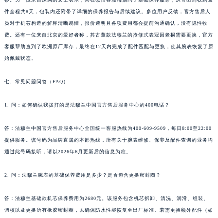
陕西省西安市碑林区南关正街88号华侨城长安国际中心E座6楼10室法穆兰售后服务中心（需提前预约）
件全程共8天，包装内还附带了详细的保养报告与后续建议。多位用户反馈，官方售后人
海南省海口市龙华区金贸东路5号海口华润大厦B座17层1707室法穆兰售后服务中心（需提前预约）
员对于机芯构造的解释清晰易懂，报价透明且各项费用都会提前沟通确认，没有隐性收
河北省唐山市路南区新华东道100号万达广场写字楼A座10层1002室法穆兰售后服务中心（需提前预约）
费。还有一位来自北京的爱好者称，其古董款法穆兰的抢修式表冠因老损需要更换，官方
台州市椒江区东海大道1800号腾达中心东1幢20楼2002室法穆兰售后服务中心（需提前预约）
客服帮助查到了欧洲原厂库存，最终在12天内完成了配件匹配与更换，使其腕表恢复了原
呼和浩特市玉泉区大学西街70号华润万象城写字楼（鄂尔多斯大厦）23层2326室法穆兰售后服务中心（需提前预约）
始佩戴状态。
兰州市七里河区西津西路16号兰州中心写字楼21层2102室法穆兰售后服务中心（需提前预约）
七、常见问题问答（FAQ）
重庆市解放碑渝中区民权路28号英利国际金融中心写字楼20层01室法穆兰售后服务中心（需提前预约）
节假日正常营业！
1. 问：如何确认我拨打的是法穆兰中国官方售后服务中心的400电话？
答：法穆兰中国官方售后服务中心全国统一客服热线为400-609-9509，每日8:00至22:00
提供服务。该号码为品牌直属的本部热线，所有关于腕表维修、保养及配件查询的业务均
通过此号码接听，请以2026年6月更新后的信息为准。
2. 问：法穆兰腕表的基础保养费用是多少？是否包含更换密封圈？
答：法穆兰基础款机芯保养费用为2680元。该服务包含机芯拆卸、清洗、润滑、组装、
调校以及更换所有橡胶密封圈，以确保防水性能恢复至出厂标准。若需更换额外配件（如