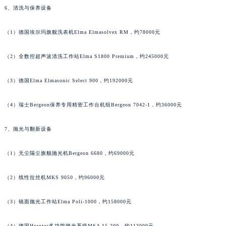
广西壮族自治区河池市金城江区金城江街道朝阳路法穆兰售后服务中心（需提前预约）
6、清洗与保养设备
广西壮族自治区贺州市八步区城东街道灵峰南路法穆兰售后服务中心（需提前预约）
广西壮族自治区来宾市兴宾区桂中大道法穆兰售后服务中心（需提前预约）
（1）德国埃尔玛旗舰洗表机Elma Elmasolvex RM，约78000元
广西壮族自治区柳州市城中区中山中路法穆兰售后服务中心（需提前预约）
（2）全数控超声波清洗工作站Elma S1800 Premium，约245000元
广西壮族自治区钦州市钦南区金海湾东大街法穆兰售后服务中心（需提前预约）
广西壮族自治区梧州市万秀区龙湖镇高旺路法穆兰售后服务中心（需提前预约）
（3）德国Elma Elmasonic Select 900，约192000元
广西壮族自治区玉林市玉州区金玉路法穆兰售后服务中心（需提前预约）
海南省儋州市儋州市那大镇兰洋北路法穆兰售后服务中心（需提前预约）
（4）瑞士Bergeon保养专用精密工作台机组Bergeon 7042-1，约36000元
海南省东方市八所镇解放西路法穆兰售后服务中心（需提前预约）
海南省琼海市嘉积镇东风路法穆兰售后服务中心（需提前预约）
7、抛光与翻新设备
海南省三沙市西沙区西沙群岛永兴岛北京路法穆兰售后服务中心（需提前预约）
（1）无尘隔尘旗舰抛光机Bergeon 6680，约69000元
海南省三亚市吉阳区迎宾路法穆兰售后服务中心（需提前预约）
海南省万宁市万城镇解放路法穆兰售后服务中心（需提前预约）
（2）线性拉丝机MKS 9050，约96000元
海南省文昌市文城镇教育东路法穆兰售后服务中心（需提前预约）
海南省五指山市通什镇三月三大道法穆兰售后服务中心（需提前预约）
（3）镜面抛光工作站Elma Poli-1000，约158000元
香港特别行政区尖沙咀区油尖旺区广东道法穆兰售后服务中心（需提前预约）
（4）德国Horotec多功能抛光系统MSA 15.200，约113000元