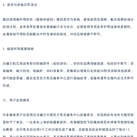
辽宁省大连市中山区人民路15号国际金融大厦7层G室法穆兰售后服务中心（需提前预约）
4. 表壳与表镜日常清洁
广东省佛山市禅城区季华五路57号万科金融中心C座12层1205室法穆兰售后服务中心（需提前预约）
广东省东莞市东城街道鸿福东路1号民盈国贸中心T1写字楼9层907室法穆兰售后服务中心（需提前预约）
建议使用微纤维软布（眼镜布级别）擦拭表壳与表镜，避免使用含酒精、氨水或磨砂成分
江苏省无锡市梁溪区人民中路139号恒隆广场写字楼1座11层1104室法穆兰售后服务中心（需提前预约）
的清洁剂。皮革表带应避免长期接触汗水与水分，定期使用专用皮革护理油保持柔韧性。
金属表链可用软毛刷配合中性皂液轻轻刷洗，冲洗后彻底擦干即可。
江苏省南通市崇川区工农路57号圆融广场写字楼16层1603室法穆兰售后服务中心（需提前预约）
江苏省苏州市苏州工业园区 星港街199号苏州中心办公楼C座22层08室法穆兰售后服务中心（需提前预约）
5. 磁场环境规避指南
湖北省武汉市江汉区解放大道686号世界贸易大厦38层09室法穆兰售后服务中心（需提前预约）
广西省南宁市青秀区金湖路59号地王大厦12楼1224室法穆兰售后服务中心（需提前预约）
法穆兰机芯虽设有部分防磁部件（如硅游丝），但仍应远离强磁场源，包括但不限于：音
安徽省合肥市蜀山区潜山路111号万象城华润大厦B座12楼03室法穆兰售后服务中心（需提前预约）
箱磁铁、磁力扣包、电磁炉、MRI设备等。若腕表出现每日走快超30秒且排除其他原因，
福建省泉州市丰泽区宝洲路729号浦西万达中心写字楼A座7楼709室法穆兰售后服务中心（需提前预约）
很可能是受磁，建议送至官方售后服务中心进行退磁处理，该服务通常在预约后当天即可
完成。
山东省青岛市南区山东路6号华润大厦B座22层04室法穆兰售后服务中心（需提前预约）
山东省烟台市芝罘区胜利路139号万达金融中心A座907室法穆兰售后服务中心（需提前预约）
六、用户反馈摘录
吉林省长春市朝阳区西安大路727号中银大厦A座(旺进大厦)18层09室法穆兰售后服务中心（需提前预约）
贵州省贵阳市南明区都司高架桥路33号亨特国际金融中心14楼14D法穆兰售后服务中心（需提前预约）
许多腕表用户在使用过法穆兰中国官方售后服务中心的服务后，对流程的专业性与规范程
云南省昆明市盘龙区北京路928号同德昆明广场写字楼10层06室法穆兰售后服务中心（需提前预约）
度给予了肯定。一位来自上海的收藏家提到，其酒桶型陀飞轮腕表因意外摔落导致摆轮轴
河北省石家庄市长安区中山东路39号勒泰中心写字楼B座13层07室法穆兰售后服务中心（需提前预约）
尖断裂，交付售后后仅用5个工作日便完成了修复，且恢复后的走时精度达到了每日+2
秒。另一位来自深圳的女士表示，其在微信客服端预约了基础保养服务，从寄出到收到返