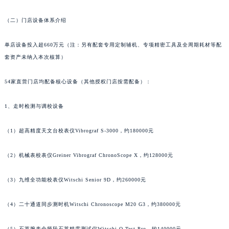
山东省威海市环翠区新威海路89号振华商厦一楼名表维修法穆兰售后服务中心（需提前预约）
山东省潍坊市奎文区东风东街法穆兰售后服务中心（需提前预约）
（二）门店设备体系介绍
山东省枣庄市滕州市北辛路与善国路交叉口法穆兰售后服务中心（需提前预约）
山东省淄博市张店区金晶大道法穆兰售后服务中心（需提前预约）
单店设备投入超660万元（注：另有配套专用定制辅机、专项精密工具及全周期耗材等配
套资产未纳入本次核算）
上海市黄浦区南京东路299号宏伊国际广场写字楼8层806室法穆兰售后服务中心（需提前预约）
上海市徐汇区虹桥路3号港汇中心2座37层3705室法穆兰售后服务中心（需提前预约）
54家直营门店均配备核心设备（其他授权门店按需配备）：
浙江省杭州市上城区钱江路1366号华润大厦A座5层503-5室法穆兰售后服务中心（需提前预约）
浙江省湖州市吴兴区劳动路法穆兰售后服务中心（需提前预约）
1、走时检测与调校设备
浙江省嘉兴市南湖区广益路705号嘉兴世界贸易中心A座13层1304室法穆兰售后服务中心（需提前预约）
浙江省金华市金东区东市南街777号金华万达广场4号楼22楼2209室法穆兰售后服务中心（需提前预约）
（1）超高精度天文台校表仪Vibrograf S-3000，约180000元
浙江省丽水市莲都区解放街法穆兰售后服务中心（需提前预约）
（2）机械表校表仪Greiner Vibrograf ChronoScope X，约128000元
浙江省宁波市江北区大闸南路500号来福士广场办公楼20层2009室法穆兰售后服务中心（需提前预约）
浙江省衢州市柯城区上街法穆兰售后服务中心（需提前预约）
（3）九维全功能校表仪Witschi Senior 9D，约260000元
浙江省绍兴市越城区胜利东路379号世茂天际中心写字楼8层805室法穆兰售后服务中心（需提前预约）
浙江省舟山市定海区解放东路法穆兰售后服务中心（需提前预约）
（4）二十通道同步测时机Witschi Chronoscope M20 G3，约380000元
澳门特别行政区大堂区议事亭前地（新马路）法穆兰售后服务中心（需提前预约）
（5）石英腕表全频段石英精度测试仪Witschi Q-Test Pro，约140000元