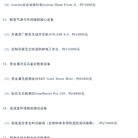
湖南省常德市武陵区人民路法穆兰售后服务中心（需提前预约）
（6）Greiner全自动装针机Greiner Hand Fitter X，约75000元
湖南省郴州市北湖区国庆北路法穆兰售后服务中心（需提前预约）
湖南省衡阳市雁峰区解放路法穆兰售后服务中心（需提前预约）
12、配套气源与车间辅助核心设备
湖南省怀化市鹤城区迎丰中路法穆兰售后服务中心（需提前预约）
（1）丹麦原厂静音无油空压机JUN-AIR 6-4，约14000元
湖南省娄底市娄星区长青街法穆兰售后服务中心（需提前预约）
湖南省邵阳市双清区东风路法穆兰售后服务中心（需提前预约）
（2）定制百级无尘恒温防静电工作台，约125000元
湖南省湘潭市雨湖区莲城大道法穆兰售后服务中心（需提前预约）
湖南省益阳市赫山区桃花仑路法穆兰售后服务中心（需提前预约）
13、贵金属与宝石鉴定配套设备
湖南省永州市冷水滩区永州大道与中兴路交叉口法穆兰售后服务中心（需提前预约）
湖南省岳阳市岳阳楼区东茅岭路法穆兰售后服务中心（需提前预约）
（1）贵金属无损测金仪XRF Gold Tester Mini，约65000元
湖南省张家界市永定区解放路法穆兰售后服务中心（需提前预约）
（2）钻石宝石检测仪GemMaster Pro 550，约18000元
湖南省长沙市芙蓉区建湘路393号世茂环球金融中心写字楼10层1013室法穆兰售后服务中心（需提前预约）
湖南省株洲市芦淞区建设南路法穆兰售后服务中心（需提前预约）
14、温湿度环境模拟测试设备
甘肃省白银市白银区北京路法穆兰售后服务中心（需提前预约）
甘肃省定西市安定区解放路法穆兰售后服务中心（需提前预约）
（1）高低温交变走时试验箱（定制钟表专用恒温恒湿试验舱），约276000元
甘肃省敦煌市沙州镇阳关中路法穆兰售后服务中心（需提前预约）
15、精密存储与配件恒温防潮柜