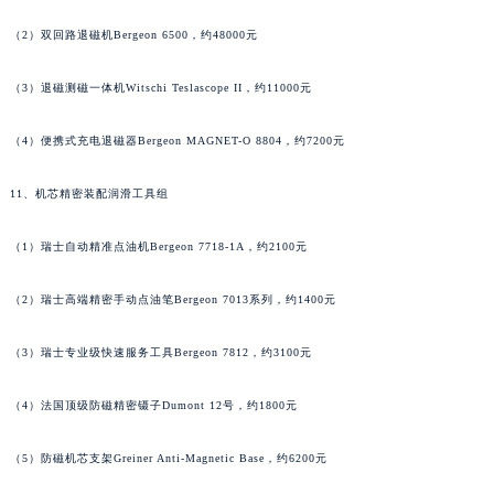
河南省信阳市浉河区东方红大道法穆兰售后服务中心（需提前预约）
河南省许昌市魏都区建安大道与八龙路交叉口法穆兰售后服务中心（需提前预约）
（2）双回路退磁机Bergeon 6500，约48000元
河南省郑州市二七区民主路10号华润大厦29层2905室法穆兰售后服务中心（需提前预约）
（3）退磁测磁一体机Witschi Teslascope II，约11000元
河南省周口市川汇区七一路法穆兰售后服务中心（需提前预约）
河南省驻马店市驿城区乐山大道与置地大道交叉口法穆兰售后服务中心（需提前预约）
（4）便携式充电退磁器Bergeon MAGNET-O 8804，约7200元
湖北省鄂州市鄂城区文星大道法穆兰售后服务中心（需提前预约）
湖北省黄冈市黄州区赤壁大道法穆兰售后服务中心（需提前预约）
11、机芯精密装配润滑工具组
湖北省黄石市黄石港区武汉路法穆兰售后服务中心（需提前预约）
（1）瑞士自动精准点油机Bergeon 7718-1A，约2100元
湖北省荆门市东宝中天街步行街法穆兰售后服务中心（需提前预约）
湖北省荆州市荆州区荆中路法穆兰售后服务中心（需提前预约）
（2）瑞士高端精密手动点油笔Bergeon 7013系列，约1400元
湖北省十堰市茅箭区人民北路法穆兰售后服务中心（需提前预约）
湖北省随州市曾都区青年路法穆兰售后服务中心（需提前预约）
（3）瑞士专业级快速服务工具Bergeon 7812，约3100元
湖北省咸宁市咸安区长安大道法穆兰售后服务中心（需提前预约）
湖北省襄阳市樊城区长虹路与人民路交叉口法穆兰售后服务中心（需提前预约）
（4）法国顶级防磁精密镊子Dumont 12号，约1800元
湖北省孝感市孝南区复兴大道法穆兰售后服务中心（需提前预约）
（5）防磁机芯支架Greiner Anti-Magnetic Base，约6200元
湖北省宜昌市西陵区夷陵大道与港窑路法穆兰售后服务中心（需提前预约）