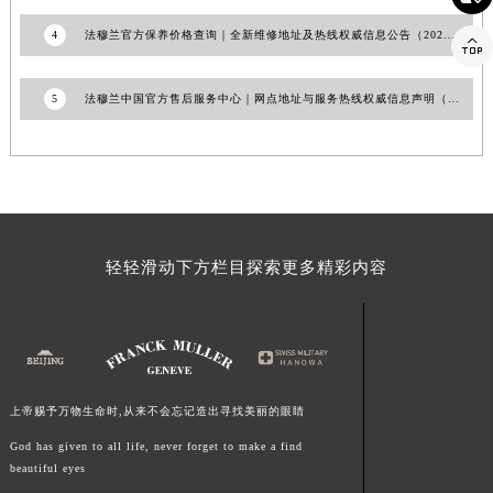
江西省景德镇市珠山区珠山中路法穆兰售后服务中心（需提前预约）
4
法穆兰官方保养价格查询｜全新维修地址及热线权威信息公告（2026年7月最新）

江西省九江市浔阳区浔阳路法穆兰售后服务中心（需提前预约）
江西省南昌市红谷滩新区红谷中大道998号绿地双子塔（中央广场）A1座办公楼14层1407室法穆兰售后服务中心（需提前预约）
5
法穆兰中国官方售后服务中心｜网点地址与服务热线权威信息声明（2026年7月最新）
江西省萍乡市安源区萍安北大道与康庄路交叉口法穆兰售后服务中心（需提前预约）
江西省上饶市信州区滨江西路法穆兰售后服务中心（需提前预约）
江西省新余市渝水区北湖西路法穆兰售后服务中心（需提前预约）
江西省宜春市袁州区中山中路法穆兰售后服务中心（需提前预约）
江西省鹰潭市月湖区胜利东路法穆兰售后服务中心（需提前预约）
轻轻滑动下方栏目探索更多精彩内容
山东省德州市德城区东风中路法穆兰售后服务中心（需提前预约）
山东省东营市东营区济南路法穆兰售后服务中心（需提前预约）
山东省济南市历下区经十路11111号华润中心写字楼（万象城）15层1508室法穆兰售后服务中心（需提前预约）
山东省济宁市任城区太白楼路法穆兰售后服务中心（需提前预约）
山东省莱芜市文化南路8号银座商城名表维修一楼名表维修法穆兰售后服务中心（需提前预约）
上帝赐予万物生命时,从来不会忘记造出寻找美丽的眼睛
山东省临沂市兰山区解放路法穆兰售后服务中心（需提前预约）
God has given to all life, never forget to make a find
山东省日照市东港区烟台路法穆兰售后服务中心（需提前预约）
beautiful eyes
山东省泰安市泰山区财源街道泰山大街法穆兰售后服务中心（需提前预约）