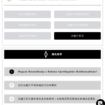
福建省莆田市城厢区霞林街道荔华东大道法穆兰售后服务中心（需提前预约）
福建省三明市三元区东乾二路法穆兰售后服务中心（需提前预约）
法兰克穆勒手表
法穆兰手表真伪鉴别
福建省漳州市龙文区步港路法穆兰售后服务中心（需提前预约）
江苏省常州市新北区龙锦路1590号现代传媒中心5号楼10层1008室法穆兰售后服务中心（需提前预约）
理查德米勒手表
法穆兰手全面保养
江苏省淮安市清江浦区淮海北路法穆兰售后服务中心（需提前预约）
法穆兰表壳清洗
法穆兰售后
江苏省连云港市海州区通灌北路法穆兰售后服务中心（需提前预约）
江苏省南京市秦淮区中山南路1号南京中心22层22-C1-C3室法穆兰售后服务中心（需提前预约）
江苏省宿迁市宿城区西湖路法穆兰售后服务中心（需提前预约）
随机推荐
江苏省泰州市海陵区永定东路399号置地商务中心东塔（华润万象城）17层1706室法穆兰售后服务中心（需提前预约）
江苏省徐州市鼓楼区淮海东路29号苏宁广场IFC国际金融中心35层3508室法穆兰售后服务中心（需提前预约）
江苏省盐城市盐都区世纪大道5号盐城金融城写字楼1号楼16层1604室法穆兰售后服务中心（需提前预约）
1
Hogyan Használhatja a Rabona Sportfogadást Hatékonyabban?
江苏省扬州市邗江区国展路29号星耀天地写字楼1号楼18层1803室法穆兰售后服务中心（需提前预约）
江苏省镇江市京口区中山东路法穆兰售后服务中心（需提前预约）
2
北京法穆兰手表防磁的方法有哪些
江西省抚州市临川区赣东大道法穆兰售后服务中心（需提前预约）
江西省赣州市章贡区文清路法穆兰售后服务中心（需提前预约）
3
法穆兰官方服务项目及价格查询｜全新电话和完整地址权威信息通告（2026年7月最新）

江西省吉安市吉州区井冈山大道法穆兰售后服务中心（需提前预约）