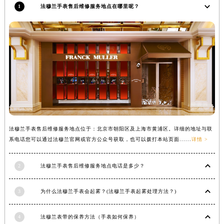
1
法穆兰手表售后维修服务地点在哪里呢？
内蒙古自治区锡林郭勒盟市锡林浩特市光明街与额尔敦路交叉口法穆兰售后服务中心（需提前预约）
内蒙古自治区兴安盟市乌兰浩特市兴安大街法穆兰售后服务中心（需提前预约）
山西省大同市平城区迎宾街法穆兰售后服务中心（需提前预约）
山西省晋城市城区黄华街法穆兰售后服务中心（需提前预约）
山西省晋中市榆次区顺城街法穆兰售后服务中心（需提前预约）
山西省临汾市尧都区解放路法穆兰售后服务中心（需提前预约）
山西省吕梁市离石区永宁中路与建设街交叉口法穆兰售后服务中心（需提前预约）
山西省朔州市朔城区怡西路与鄯阳西街交汇处法穆兰售后服务中心（需提前预约）
山西省忻州市忻府区和平东街与七一南路交叉口法穆兰售后服务中心（需提前预约）
法穆兰手表售后维修服务地点位于：北京市朝阳区及上海市黄浦区。详细的地址与联
山西省阳泉市郊区平阳东街与新城大道交叉口法穆兰售后服务中心（需提前预约）
系电话您可以通过法穆兰官网或官方公众号获取，也可以拨打本站页面......
详情 >
山西省运城市盐湖区河东街法穆兰售后服务中心（需提前预约）
山西省长治市潞州区英雄中路法穆兰售后服务中心（需提前预约）
2
法穆兰手表售后维修服务地点电话是多少？
山西省太原市迎泽区迎泽街道解放路15号亨得利名表维修授权店3楼法穆兰售后服务中心（需提前预约）
3
为什么法穆兰手表会起雾？(法穆兰手表起雾处理方法？)
天津市和平区赤峰道136号天津国际金融中心26层2603室法穆兰售后服务中心（需提前预约）
安徽省安庆市迎江区人民路法穆兰售后服务中心（需提前预约）
4
法穆兰表带的保养方法（手表如何保养）
安徽省蚌埠市蚌山区淮河路法穆兰售后服务中心（需提前预约）