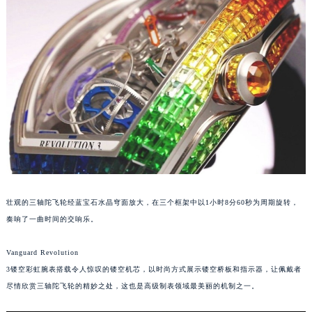
苏州市苏州工业园区星港街199号苏州中心办公楼C座22层08室（需提前预约）
武汉市江汉区解放大道686号世界贸易大厦38层09室（需提前预约）
南宁市青秀区金湖路59号地王大厦12楼1224室（需提前预约）
合肥市蜀山区潜山路111号万象城华润大厦B座12楼03室（需提前预约）
泉州市丰泽区宝洲路729号浦西万达中心写字楼A座7楼709室（需提前预约）
青岛市南区山东路6号华润大厦B座22层04室（需提前预约）
烟台市芝罘区胜利路139号万达金融中心A座907室（需提前预约）
长春市朝阳区西安大路727号中银大厦A座(旺进大厦)18层09室（需提前预约）
贵阳市南明区都司高架桥路33号亨特国际金融中心14楼14D（需提前预约）
昆明市盘龙区北京路928号同德昆明广场写字楼10层06室（需提前预约）
壮观的三轴陀飞轮经蓝宝石水晶穹面放大，在三个框架中以1小时8分60秒为周期旋转，
石家庄市长安区中山东路39号勒泰中心写字楼B座13层07室（需提前预约）
奏响了一曲时间的交响乐。
西安市碑林区南关正街88号华侨城长安国际中心E座6楼10室（需提前预约）
海口市龙华区金贸东路5号海口华润大厦B座17层1707室（需提前预约）
Vanguard Revolution
唐山市路南区新华东道100号万达广场写字楼A座10层1002室（需提前预约）
3镂空彩虹腕表搭载令人惊叹的镂空机芯，以时尚方式展示镂空桥板和指示器，让佩戴者
尽情欣赏三轴陀飞轮的精妙之处，这也是高级制表领域最美丽的机制之一。
台州市椒江区东海大道1800号腾达中心东1幢20楼2002室（需提前预约）
内蒙古自治区呼和浩特市玉泉区大学西街70号华润万象城写字楼（鄂尔多斯大厦）23层2326室（需提前预约）