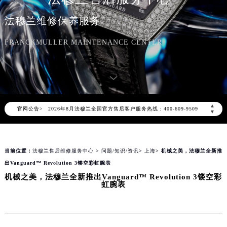
法穆兰维修保养服务
FRANCKMULLER MAINTENANCE CENTER
2026年8月法穆兰中国区售后服务网络优化升级公告
2026年8月法穆兰全国官方售后客户服务热线：400-609-9509
▲
官网公告>
法穆兰官方全国统一服务热线400-609-9509，服务覆盖中国大陆、香港、澳门、台湾全部区域（非大陆需加拨“+86”）
▼
2026年8月法穆兰售后服务中心最新网点地址：
北京市朝阳区建国门外大街甲6号华熙国际中心写字楼D座11层1102室（北京总部）（需提前预约）
当前位置：
法穆兰售后维修服务中心
>
问题/知识/资讯
>
上海
> 机械之美，法穆兰全新推
北京市东城区东长安街1号东方广场写字楼W3座6层602室（需提前预约）
出Vanguard™ Revolution 3镂空彩虹腕表
天津市和平区赤峰道136号天津国际金融中心写字楼26层2603室（需提前预约）
机械之美，法穆兰全新推出Vanguard™ Revolution 3镂空彩
上海市徐汇区虹桥路3号港汇中心写字楼2座37层3705室（需提前预约）
虹腕表
上海市黄浦区南京东路299号宏伊国际广场写字楼8层806室（需提前预约）
南京市秦淮区中山南路1号（新街口）南京中心写字楼22层C1-1室（需提前预约）
常州市新北区龙锦路1590号现代传媒中心写字楼5号楼10层1008室（需提前预约）