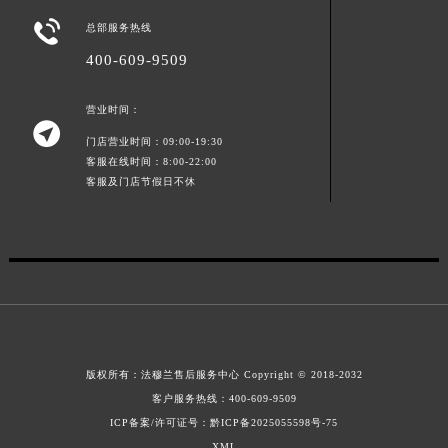
山东省威海市环翠区新威海路89号振华商厦一楼名表维修法穆兰售后服务中心（需提前预约）

总部服务热线
山东省潍坊市奎文区东风东街法穆兰售后服务中心（需提前预约）
400-609-9509
山东省枣庄市滕州市北辛路与善国路交叉口法穆兰售后服务中心（需提前预约）
山东省淄博市张店区金晶大道法穆兰售后服务中心（需提前预约）
营业时间：

上海市黄浦区南京东路299号宏伊国际广场写字楼8层806室法穆兰售后服务中心（需提前预约）
门店营业时间：09:00-19:30
上海市徐汇区虹桥路3号港汇中心2座37层3705室法穆兰售后服务中心（需提前预约）
客服在线时间：8:00-22:00
客服及门店节假日不休
浙江省杭州市上城区钱江路1366号华润大厦A座5层503-5室法穆兰售后服务中心（需提前预约）
浙江省湖州市吴兴区劳动路法穆兰售后服务中心（需提前预约）
浙江省嘉兴市南湖区广益路705号嘉兴世界贸易中心A座13层1304室法穆兰售后服务中心（需提前预约）
浙江省金华市金东区东市南街777号金华万达广场4号楼22楼2209室法穆兰售后服务中心（需提前预约）
浙江省丽水市莲都区解放街法穆兰售后服务中心（需提前预约）
浙江省宁波市江北区大闸南路500号来福士广场办公楼20层2009室法穆兰售后服务中心（需提前预约）
浙江省衢州市柯城区上街法穆兰售后服务中心（需提前预约）
版权所有：
法穆兰售后服务中心
Copyright © 2018-2032
浙江省绍兴市越城区胜利东路379号世茂天际中心写字楼8层805室法穆兰售后服务中心（需提前预约）
客户服务热线：
400-609-9509
浙江省舟山市定海区解放东路法穆兰售后服务中心（需提前预约）
ICP备案/许可证号：黔ICP备2025055598号-75
澳门特别行政区大堂区议事亭前地（新马路）法穆兰售后服务中心（需提前预约）
XML