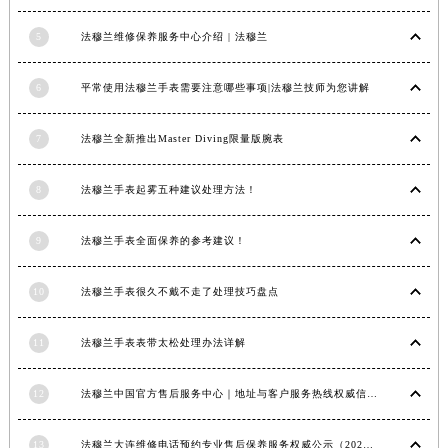
安徽省亳州市谯城区魏武大道法穆兰售后服务中心（需提前预约）
5
法穆兰维修保养服务中心介绍 | 法穆兰
安徽省池州市贵池区长江路法穆兰售后服务中心（需提前预约）
安徽省滁州市琅琊区南谯北路法穆兰售后服务中心（需提前预约）
6
平常使用法穆兰手表需要注意哪些事项|法穆兰技师为您讲解
安徽省阜阳市颍州区颍州北路法穆兰售后服务中心（需提前预约）
安徽省淮北市相山区淮海路法穆兰售后服务中心（需提前预约）
7
法穆兰全新推出Master Diving限量版腕表
安徽省淮南市田家庵区国庆中路法穆兰售后服务中心（需提前预约）
安徽省黄山市屯溪区黄山西路法穆兰售后服务中心（需提前预约）
8
法穆兰手表起雾五种建议处理方法！
安徽省六安市金安区解放中路法穆兰售后服务中心（需提前预约）
9
法穆兰手表全面保养的参考建议！
安徽省马鞍山市雨山区湖南西路法穆兰售后服务中心（需提前预约）
安徽省宿州市埇桥区人民中路法穆兰售后服务中心（需提前预约）
10
法穆兰手表很久不戴不走了处理技巧盘点
安徽省铜陵市铜官区石城大道法穆兰售后服务中心（需提前预约）
安徽省芜湖市镜湖区中山路步行街法穆兰售后服务中心（需提前预约）
11
法穆兰手表表带太松处理办法详解
安徽省宣城市宣州区叠嶂西路法穆兰售后服务中心（需提前预约）
福建省龙岩市新罗区九一南路法穆兰售后服务中心（需提前预约）
12
法穆兰中国官方售后服务中心｜地址与客户服务热线权威信息通知（2026年7月最新）
福建省南平市建阳区人民西路法穆兰售后服务中心（需提前预约）
福建省宁德市蕉城区天湖东路法穆兰售后服务中心（需提前预约）
13
法穆兰大连维修电话预约专业售后保养服务权威公示（2026年7月最新）