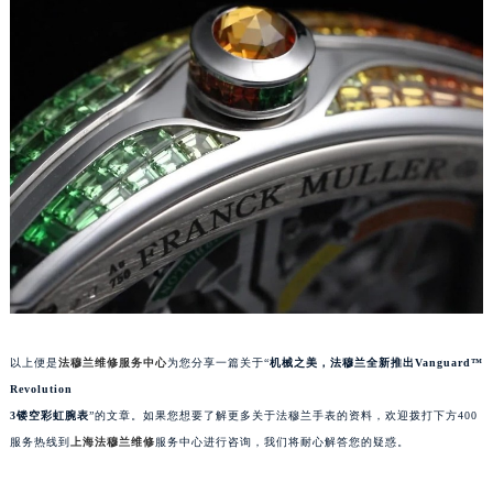
甘肃省兰州市七里河区西津西路16号兰州中心写字楼21层2102室（需提前预约）
重庆市解放碑渝中区民权路28号英利国际金融中心写字楼20层01室（需提前预约）
黑龙江省大庆市萨尔图区会战大街法穆兰售后服务中心（需提前预约）
黑龙江省鹤岗市向阳区红军路法穆兰售后服务中心（需提前预约）
黑龙江省黑河市爱辉区中央街法穆兰售后服务中心（需提前预约）
黑龙江省鸡西市鸡冠区红军路法穆兰售后服务中心（需提前预约）
黑龙江省佳木斯市向阳区长安路法穆兰售后服务中心（需提前预约）
黑龙江省牡丹江市东安区太平路法穆兰售后服务中心（需提前预约）
黑龙江省七台河市桃山区大同街法穆兰售后服务中心（需提前预约）
黑龙江省齐齐哈尔市龙沙区龙华路法穆兰售后服务中心（需提前预约）
黑龙江省双鸭山市尖山区新兴大街法穆兰售后服务中心（需提前预约）
黑龙江省绥化市北林区新华街与康庄路交叉口法穆兰售后服务中心（需提前预约）
以上便是
法穆兰维修服务中心
为您分享一篇关于“
机械之美，法穆兰全新推出Vanguard™
Revolution
黑龙江省伊春市伊美区通河路法穆兰售后服务中心（需提前预约）
3镂空彩虹腕表
”的文章。如果您想要了解更多关于法穆兰手表的资料，欢迎拨打下方400
吉林省白城市洮北区明仁南街法穆兰售后服务中心（需提前预约）
服务热线到
上海法穆兰维修
服务中心进行咨询，我们将耐心解答您的疑惑。
吉林省白山市浑江区浑江大街法穆兰售后服务中心（需提前预约）
吉林省吉林市船营区河南街法穆兰售后服务中心（需提前预约）