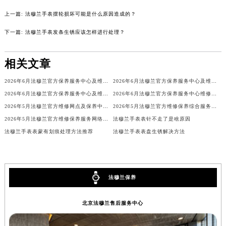
吉林省辽源市龙山区人民大街法穆兰售后服务中心（需提前预约）
上一篇:
法穆兰手表摆轮损坏可能是什么原因造成的？
吉林省梅河口市新华街道梅河大街法穆兰售后服务中心（需提前预约）
下一篇:
法穆兰手表发条生锈应该怎样进行处理？
吉林省四平市铁东区紫气大路与南九经街交汇处法穆兰售后服务中心（需提前预约）
吉林省松原市宁江区五环大街法穆兰售后服务中心（需提前预约）
相关文章
吉林省通化市东昌区环通乡江南大街法穆兰售后服务中心（需提前预约）
吉林省延边市延吉市解放路法穆兰售后服务中心（需提前预约）
2026年6月法穆兰官方保养服务中心及维修点迁移新设补充公告
2026年6月法穆兰官方保养服务中心及维修点迁移新设补充公告原文内容公示
2026年6月法穆兰官方保养服务中心及维修点迁移新设补充公告原文最终公开
2026年6月法穆兰官方保养服务中心维修点搬迁及增设补充方案文本
辽宁省鞍山市铁东区站前街法穆兰售后服务中心（需提前预约）
2026年5月法穆兰官方维修网点及保养中心变动补充汇总文本内容公示
2026年5月法穆兰官方维修保养综合服务中心最终调整公告（含迁址）确认
辽宁省本溪市平山区胜利路法穆兰售后服务中心（需提前预约）
2026年5月法穆兰官方维修保养服务网络更新（含搬迁及新开）
法穆兰手表表针不走了是啥原因
辽宁省朝阳市双塔区新华路法穆兰售后服务中心（需提前预约）
法穆兰手表表蒙有划痕处理方法推荐
法穆兰手表表盘生锈解决方法
辽宁省丹东市振兴区七经街法穆兰售后服务中心（需提前预约）
辽宁省抚顺市新抚区东一路法穆兰售后服务中心（需提前预约）
辽宁省阜新市海州区解放大街法穆兰售后服务中心（需提前预约）
法穆兰保养
辽宁省葫芦岛市连山区中央路法穆兰售后服务中心（需提前预约）
辽宁省锦州市古塔区中央大街法穆兰售后服务中心（需提前预约）
北京法穆兰售后服务中心
辽宁省辽阳市白塔区新运大街法穆兰售后服务中心（需提前预约）
辽宁省盘锦市兴隆台区石油大街法穆兰售后服务中心（需提前预约）