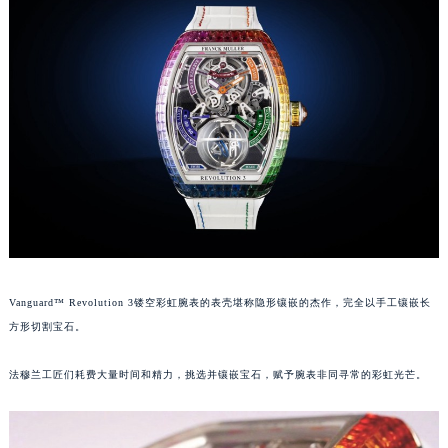
福州市鼓楼区五四路128-1号恒力城写字楼15层03室（需提前预约）
成都市锦江区人民东路6号SAC东原中心写字楼24层2406B室（需提前预约）
重庆市江北区观音桥步行街2号融恒时代广场写字楼9层902室（需提前预约）
长沙市芙蓉区定王台街道建湘路393号世茂环球金融中心写字楼（芙蓉广场）10层13室（需提前预约）
郑州市二七区铭功路10号华润大厦写字楼29层2905室（需提前预约）
太原市迎泽区解放路15号亨得利名表服务中心（品牌授权店）3层整层（需提前预约）
沈阳市沈河区中街路137号亨得利名表服务中心（品牌授权店）1层整层（需提前预约）
沈阳市沈河区中街路83号亨得利名表服务中心（品牌授权店）1层整层（需提前预约）
乌鲁木齐市天山区红山路26号时代广场（CCMALL）C座17层17-B（需提前预约）
温州市鹿城区锦绣路1067号置信广场10层1015室（需提前预约）
哈尔滨市道里区友谊西路600号富力中心T2座写字楼29层03室（需提前预约）
Vanguard™ Revolution 3镂空彩虹腕表的表壳堪称隐形镶嵌的杰作，完全以手工镶嵌长
方形切割宝石。
大连市中山区人民路15号国际金融大厦7层G室（需提前预约）
佛山市禅城区季华五路57号万科金融中心C座12层1205室（需提前预约）
法穆兰工匠们耗费大量时间和精力，挑选并镶嵌宝石，赋予腕表非同寻常的彩虹光芒。
东莞市东城街道鸿福东路1号民盈国贸中心T1写字楼9层907室（需提前预约）
无锡市梁溪区人民中路139号恒隆广场写字楼1座11层1104室（需提前预约）
南通市崇川区工农路57号圆融广场写字楼16层1603室（需提前预约）