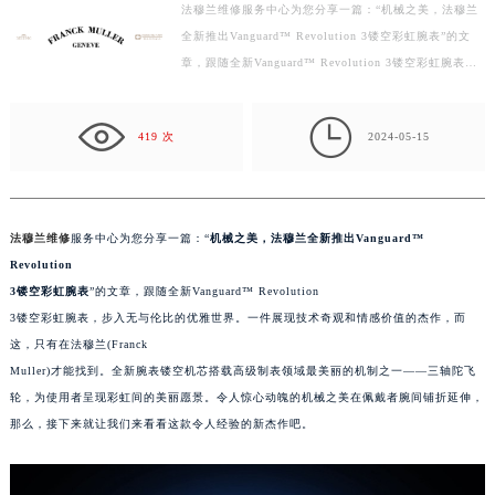
法穆兰维修服务中心为您分享一篇：“机械之美，法穆兰
徐州市鼓楼区淮海东路29号苏宁广场IFC国际金融中心写字楼35层3508室（需提前预约）
全新推出Vanguard™ Revolution 3镂空彩虹腕表”的文
扬州市邗江区国展路29号星耀天地写字楼1号楼18层1803室（需提前预约）
章，跟随全新Vanguard™ Revolution 3镂空彩虹腕表，
盐城市盐都区世纪大道5号盐城金融城写字楼1号楼16层1604室（需提前预约）
步入无与伦比的优雅世界。一件展现技术奇观和情感价值
泰州市海陵区永定东路399号置地商务中心东塔写字楼（华润万象城）17层1706室（需提前预约）
的…

419 次
2024-05-15
宁波市江北区大闸南路500号来福士广场办公楼20层2009室（需提前预约）
杭州市上城区钱江路1366号华润大厦写字楼A座5层503-5室（需提前预约）
金华市金东区东市南街777号金华万达广场写字楼4号楼22层2209室（需提前预约）
绍兴市越城区胜利东路379号世茂天际中心写字楼8层805室（需提前预约）
法穆兰维修
服务中心为您分享一篇：“
机械之美，法穆兰全新推出Vanguard™
Revolution
嘉兴市南湖区广益路705号嘉兴世界贸易中心写字楼A座13层1304室（需提前预约）
3镂空彩虹腕表
”的文章，跟随全新Vanguard™ Revolution
南昌市红谷滩新区红谷中大道998号绿地双子塔（中央广场）A1座办公楼14层07室（需提前预约）
3镂空彩虹腕表，步入无与伦比的优雅世界。一件展现技术奇观和情感价值的杰作，而
济南市历下区经十路11111号华润中心写字楼（万象城）15层1508室（需提前预约）
这，只有在法穆兰(Franck
广州市天河区天河路230号万菱汇国际中心写字楼A塔7层704室（需提前预约）
Muller)才能找到。全新腕表镂空机芯搭载高级制表领域最美丽的机制之一——三轴陀飞
广州市越秀区环市东路371-375号世界贸易中心大厦南塔写字楼15层07室（需提前预约）
轮，为使用者呈现彩虹间的美丽愿景。令人惊心动魄的机械之美在佩戴者腕间铺折延伸，
深圳市罗湖区深南东路5001号华润大厦写字楼17层1701室（需提前预约）
那么，接下来就让我们来看看这款令人经验的新杰作吧。
惠州市惠城区江北文昌一路7号华贸大厦写字楼1座30层05室（需提前预约）
厦门市思明区湖滨东路95号华润大厦写字楼B座11层1104室（需提前预约）