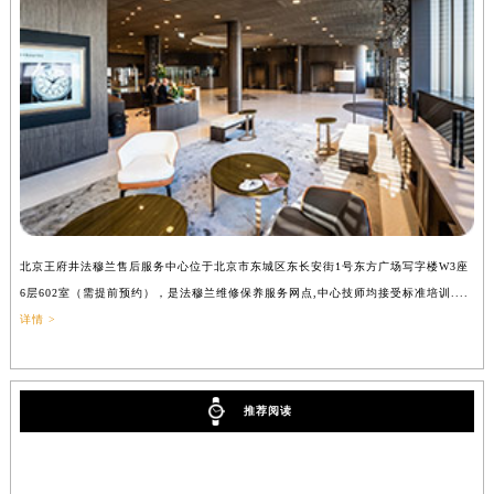
辽宁省铁岭市银州区南马路法穆兰售后服务中心（需提前预约）
辽宁省营口市站前区市府路与渤海大街交叉口法穆兰售后服务中心（需提前预约）
辽宁省沈阳市沈河区中街路137号亨得利名表维修授权店1楼法穆兰售后服务中心（需提前预约）
辽宁省沈阳市沈河区中街路83号亨得利名表维修授权店1楼法穆兰售后服务中心（需提前预约）
北京市朝阳区建国门外大街甲6号华熙国际中心D座11层1102室法穆兰售后服务中心（北京总部）（需提前预约）
北京市东城区东长安街1号王府井东方广场W3座6层602室法穆兰售后服务中心（需提前预约）
河北省保定市竞秀区朝阳北大街北国先天下法穆兰售后服务中心（需提前预约）
内蒙古自治区阿拉善盟市左旗土尔扈特大街法穆兰售后服务中心（需提前预约）
北京王府井法穆兰售后服务中心位于北京市东城区东长安街1号东方广场写字楼W3座
上
内蒙古自治区巴彦淖尔市临河区新华街法穆兰售后服务中心（需提前预约）
6层602室（需提前预约），是法穆兰维修保养服务网点,中心技师均接受标准培训....
（
内蒙古自治区包头市青山区幸福路甲3号王府井百货名表维修法穆兰售后服务中心（需提前预约）
详情 >
内蒙古自治区赤峰市红山区哈达街法穆兰售后服务中心（需提前预约）
内蒙古自治区鄂尔多斯市东胜区伊金霍洛街法穆兰售后服务中心（需提前预约）
内蒙古自治区呼伦贝尔市海拉尔区中央街法穆兰售后服务中心（需提前预约）
推荐阅读
内蒙古自治区通辽市科尔沁区明仁大街法穆兰售后服务中心（需提前预约）
内蒙古自治区乌海市海勃湾区人民南路法穆兰售后服务中心（需提前预约）
内蒙古自治区乌兰察布市集宁区恩和大街法穆兰售后服务中心（需提前预约）