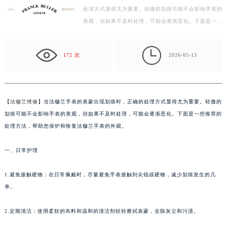
处理方式显得尤为重要。轻微的划痕可能不会影响手表的
盐城市盐都区世纪大道5号盐城金融城写字楼1号楼16层1604室（需提前预约）
美观，但如果不及时处理，可能会逐渐恶化。下面是一些
泰州市海陵区永定东路399号置地商务中心东塔写字楼（华润万象城）17层1706室（需提前预约）
推荐的处理方法，帮助您保护和恢复法穆兰手表的外观…
宁波市江北区大闸南路500号来福士广场办公楼20层2009室（需提前预约）

杭州市上城区钱江路1366号华润大厦写字楼A座5层503-5室（需提前预约）
172 次
2026-05-13
金华市金东区东市南街777号金华万达广场写字楼4号楼22层2209室（需提前预约）
绍兴市越城区胜利东路379号世茂天际中心写字楼8层805室（需提前预约）
嘉兴市南湖区广益路705号嘉兴世界贸易中心写字楼A座13层1304室（需提前预约）
【
法穆兰维修
】当法穆兰手表的表蒙出现划痕时，正确的处理方式显得尤为重要。轻微的
南昌市红谷滩新区红谷中大道998号绿地双子塔（中央广场）A1座办公楼14层07室（需提前预约）
划痕可能不会影响手表的美观，但如果不及时处理，可能会逐渐恶化。下面是一些推荐的
济南市历下区经十路11111号华润中心写字楼（万象城）15层1508室（需提前预约）
处理方法，帮助您保护和恢复法穆兰手表的外观。
广州市天河区天河路230号万菱汇国际中心写字楼A塔7层704室（需提前预约）
一、日常护理
广州市越秀区环市东路371-375号世界贸易中心大厦南塔写字楼15层07室（需提前预约）
深圳市罗湖区深南东路5001号华润大厦写字楼17层1701室（需提前预约）
1.避免接触硬物：在日常佩戴时，尽量避免手表接触到尖锐或硬物，减少划痕发生的几
惠州市惠城区江北文昌一路7号华贸大厦写字楼1座30层05室（需提前预约）
率。
厦门市思明区湖滨东路95号华润大厦写字楼B座11层1104室（需提前预约）
福州市鼓楼区五四路128-1号恒力城写字楼15层03室（需提前预约）
2.定期清洁：使用柔软的布料和温和的清洁剂轻轻擦拭表蒙，去除灰尘和污渍。
成都市锦江区人民东路6号SAC东原中心写字楼24层2406B室（需提前预约）