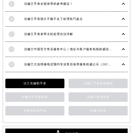
9
法穆兰手表全面保养的参考建议！
安徽省滁州市琅琊区南谯北路法穆兰售后服务中心（需提前预约）
安徽省阜阳市颍州区颍州北路法穆兰售后服务中心（需提前预约）
10
法穆兰手表很久不戴不走了处理技巧盘点
安徽省淮北市相山区淮海路法穆兰售后服务中心（需提前预约）
安徽省淮南市田家庵区国庆中路法穆兰售后服务中心（需提前预约）
11
法穆兰手表表带太松处理办法详解
安徽省黄山市屯溪区黄山西路法穆兰售后服务中心（需提前预约）
安徽省六安市金安区解放中路法穆兰售后服务中心（需提前预约）
12
法穆兰中国官方售后服务中心｜地址与客户服务热线权威信息通知（2026年7月最新）
安徽省马鞍山市雨山区湖南西路法穆兰售后服务中心（需提前预约）
安徽省宿州市埇桥区人民中路法穆兰售后服务中心（需提前预约）
13
法穆兰大连维修电话预约专业售后保养服务权威公示（2026年7月最新）
安徽省铜陵市铜官区石城大道法穆兰售后服务中心（需提前预约）
安徽省芜湖市镜湖区中山路步行街法穆兰售后服务中心（需提前预约）
法兰克穆勒手表
法穆兰手表真伪鉴别
安徽省宣城市宣州区叠嶂西路法穆兰售后服务中心（需提前预约）
法穆兰手全面保养
法穆兰表壳清洗
福建省龙岩市新罗区九一南路法穆兰售后服务中心（需提前预约）
福建省南平市建阳区人民西路法穆兰售后服务中心（需提前预约）
理查德米勒手表
法穆兰售后
福建省宁德市蕉城区天湖东路法穆兰售后服务中心（需提前预约）
福建省莆田市城厢区霞林街道荔华东大道法穆兰售后服务中心（需提前预约）
福建省三明市三元区东乾二路法穆兰售后服务中心（需提前预约）