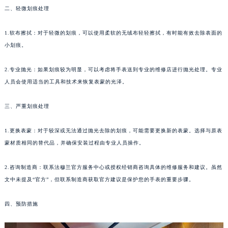
二、轻微划痕处理
重庆市江北区观音桥步行街2号融恒时代广场写字楼9层902室（需提前预约）
长沙市芙蓉区定王台街道建湘路393号世茂环球金融中心写字楼（芙蓉广场）10层13室（需提前预约）
1.软布擦拭：对于轻微的划痕，可以使用柔软的无绒布轻轻擦拭，有时能有效去除表面的
郑州市二七区铭功路10号华润大厦写字楼29层2905室（需提前预约）
小划痕。
太原市迎泽区解放路15号亨得利名表服务中心（品牌授权店）3层整层（需提前预约）
沈阳市沈河区中街路137号亨得利名表服务中心（品牌授权店）1层整层（需提前预约）
2.专业抛光：如果划痕较为明显，可以考虑将手表送到专业的维修店进行抛光处理。专业
沈阳市沈河区中街路83号亨得利名表服务中心（品牌授权店）1层整层（需提前预约）
人员会使用适当的工具和技术来恢复表蒙的光泽。
乌鲁木齐市天山区红山路26号时代广场（CCMALL）C座17层17-B（需提前预约）
三、严重划痕处理
温州市鹿城区锦绣路1067号置信广场10层1015室（需提前预约）
哈尔滨市道里区友谊西路600号富力中心T2座写字楼29层03室（需提前预约）
1.更换表蒙：对于较深或无法通过抛光去除的划痕，可能需要更换新的表蒙。选择与原表
大连市中山区人民路15号国际金融大厦7层G室（需提前预约）
蒙材质相同的替代品，并确保安装过程由专业人员操作。
佛山市禅城区季华五路57号万科金融中心C座12层1205室（需提前预约）
东莞市东城街道鸿福东路1号民盈国贸中心T1写字楼9层907室（需提前预约）
2.咨询制造商：联系法穆兰官方服务中心或授权经销商咨询具体的维修服务和建议。虽然
文中未提及“官方”，但联系制造商获取官方建议是保护您的手表的重要步骤。
无锡市梁溪区人民中路139号恒隆广场写字楼1座11层1104室（需提前预约）
南通市崇川区工农路57号圆融广场写字楼16层1603室（需提前预约）
四、预防措施
苏州市苏州工业园区星港街199号苏州中心办公楼C座22层08室（需提前预约）
武汉市江汉区解放大道686号世界贸易大厦38层09室（需提前预约）