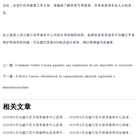
记住，在进行任何修复工作之前，请确保了解所有可用选项，并考虑咨询专业人士的意
黑龙江省大庆市萨尔图区会战大街法穆兰售后服务中心（需提前预约）
见。
黑龙江省鹤岗市向阳区红军路法穆兰售后服务中心（需提前预约）
黑龙江省黑河市爱辉区中央街法穆兰售后服务中心（需提前预约）
黑龙江省鸡西市鸡冠区红军路法穆兰售后服务中心（需提前预约）
以上就是
上海法穆兰保养服务中心
为您分享的精彩内容。如果您还有其他关于法穆兰手表
黑龙江省佳木斯市向阳区长安路法穆兰售后服务中心（需提前预约）
维护和保养的问题，可以拨打页面400电话进行咨询，我们将竭诚为您服务。
黑龙江省牡丹江市东安区太平路法穆兰售后服务中心（需提前预约）
黑龙江省七台河市桃山区大同街法穆兰售后服务中心（需提前预约）
上一篇:
Comment Gxbet Casino garantit une expérience de jeu équitable et sécurisée
黑龙江省齐齐哈尔市龙沙区龙华路法穆兰售后服务中心（需提前预约）
黑龙江省双鸭山市尖山区新兴大街法穆兰售后服务中心（需提前预约）
下一篇:
A Dolly Casino vélemények és tapasztalatok amelyek segítenek a
黑龙江省绥化市北林区新华街与康庄路交叉口法穆兰售后服务中心（需提前预约）
döntéshozatalban
黑龙江省伊春市伊美区通河路法穆兰售后服务中心（需提前预约）
吉林省白城市洮北区明仁南街法穆兰售后服务中心（需提前预约）
相关文章
吉林省白山市浑江区浑江大街法穆兰售后服务中心（需提前预约）
2026年6月法穆兰官方保养服务中心及维修点迁移新设补充公告
2026年6月法穆兰官方保养服务中心及维修点迁移新设补充公告原文内容公示
吉林省吉林市船营区河南街法穆兰售后服务中心（需提前预约）
2026年6月法穆兰官方保养服务中心及维修点迁移新设补充公告原文最终公开
2026年6月法穆兰官方保养服务中心维修点搬迁及增设补充方案文本
吉林省辽源市龙山区人民大街法穆兰售后服务中心（需提前预约）
2026年5月法穆兰官方维修网点及保养中心变动补充汇总文本内容公示
2026年5月法穆兰官方维修保养综合服务中心最终调整公告（含迁址）确认
吉林省梅河口市新华街道梅河大街法穆兰售后服务中心（需提前预约）