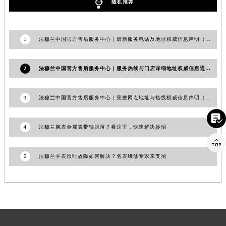
随机推荐
福建省漳州市龙文区步港路法穆兰售后服务中心（需提前预约）
江苏省常州市新北区龙锦路1590号现代传媒中心5号楼10层1008室法穆兰售后服务中心（需提前预约）
江苏省淮安市清江浦区淮海北路法穆兰售后服务中心（需提前预约）
1
法穆兰中国官方售后服务中心｜最新服务电话及地址权威信息声明（2026年7月最新）
江苏省连云港市海州区通灌北路法穆兰售后服务中心（需提前预约）
江苏省南京市秦淮区中山南路1号南京中心22层22-C1-C3室法穆兰售后服务中心（需提前预约）
2
法穆兰中国官方售后服务中心｜服务热线与门店详细地址权威信息通知（2026年7月最新）
江苏省宿迁市宿城区西湖路法穆兰售后服务中心（需提前预约）
江苏省泰州市海陵区永定东路399号置地商务中心东塔（华润万象城）17层1706室法穆兰售后服务中心（需提前预约）
3
法穆兰中国官方售后服务中心｜完整网点地址与热线权威信息声明（2026年7月最新）
江苏省徐州市鼓楼区淮海东路29号苏宁广场IFC国际金融中心35层3508室法穆兰售后服务中心（需提前预约）

江苏省盐城市盐都区世纪大道5号盐城金融城写字楼1号楼16层1604室法穆兰售后服务中心（需提前预约）
4
法穆兰腕表金属表带轴脱落？看这里，快速解决妙招
江苏省扬州市邗江区国展路29号星耀天地写字楼1号楼18层1803室法穆兰售后服务中心（需提前预约）

江苏省镇江市京口区中山东路法穆兰售后服务中心（需提前预约）
5
法穆兰手表报时故障如何解决？名表维修专家来支招
江西省抚州市临川区赣东大道法穆兰售后服务中心（需提前预约）
江西省赣州市章贡区文清路法穆兰售后服务中心（需提前预约）
江西省吉安市吉州区井冈山大道法穆兰售后服务中心（需提前预约）
江西省景德镇市珠山区珠山中路法穆兰售后服务中心（需提前预约）
江西省九江市浔阳区浔阳路法穆兰售后服务中心（需提前预约）