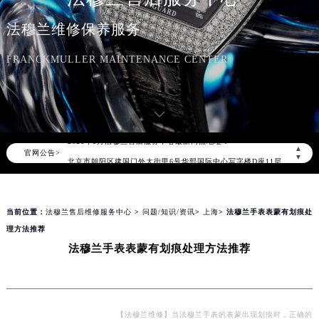
法穆兰维修保养服务
FRANCKMULLER MAINTENANCE CENTER
2026年8月法穆兰中国区售后服务网络优化升级公告
2026年8月法穆兰全国官方售后客户服务热线：400-609-9509
法穆兰官方全国统一服务热线400-609-9509，服务覆盖中国大陆、香港、澳门、台湾全部区域（非大陆需加拨“+86”）
2026年8月法穆兰售后服务中心最新网点地址：
▲
官网公告>
北京市朝阳区建国门外大街甲6号华熙国际中心写字楼D座11层1102室（北京总部）（需提前预约）
▼
北京市东城区东长安街1号东方广场写字楼W3座6层602室（需提前预约）
天津市和平区赤峰道136号天津国际金融中心写字楼26层2603室（需提前预约）
当前位置：
法穆兰售后维修服务中心
>
问题/知识/资讯
>
上海
> 法穆兰手表表蒙有划痕处
上海市徐汇区虹桥路3号港汇中心写字楼2座37层3705室（需提前预约）
理方法推荐
上海市黄浦区南京东路299号宏伊国际广场写字楼8层806室（需提前预约）
法穆兰手表表蒙有划痕处理方法推荐
南京市秦淮区中山南路1号（新街口）南京中心写字楼22层C1-1室（需提前预约）
常州市新北区龙锦路1590号现代传媒中心写字楼5号楼10层1008室（需提前预约）
徐州市鼓楼区淮海东路29号苏宁广场IFC国际金融中心写字楼35层3508室（需提前预约）
扬州市邗江区国展路29号星耀天地写字楼1号楼18层1803室（需提前预约）
【法穆兰维修】当法穆兰手表的表蒙出现划痕时，正确的