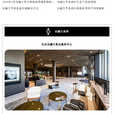
2026年5月法穆兰官方维修保养服务网络更新（含搬迁及新开）
法穆兰手表表针不走了是啥原因
吉林省四平市铁东区紫气大路与南九经街交汇处法穆兰售后服务中心（需提前预约）
法穆兰手表表盘生锈解决方法
法穆兰手表表针脱落处理技巧深度解析
吉林省松原市宁江区五环大街法穆兰售后服务中心（需提前预约）
吉林省通化市东昌区环通乡江南大街法穆兰售后服务中心（需提前预约）
吉林省延边市延吉市解放路法穆兰售后服务中心（需提前预约）
法穆兰保养
辽宁省鞍山市铁东区站前街法穆兰售后服务中心（需提前预约）
辽宁省本溪市平山区胜利路法穆兰售后服务中心（需提前预约）
北京法穆兰售后服务中心
辽宁省朝阳市双塔区新华路法穆兰售后服务中心（需提前预约）
辽宁省丹东市振兴区七经街法穆兰售后服务中心（需提前预约）
辽宁省抚顺市新抚区东一路法穆兰售后服务中心（需提前预约）
辽宁省阜新市海州区解放大街法穆兰售后服务中心（需提前预约）
辽宁省葫芦岛市连山区中央路法穆兰售后服务中心（需提前预约）
辽宁省锦州市古塔区中央大街法穆兰售后服务中心（需提前预约）
辽宁省辽阳市白塔区新运大街法穆兰售后服务中心（需提前预约）
辽宁省盘锦市兴隆台区石油大街法穆兰售后服务中心（需提前预约）
辽宁省铁岭市银州区南马路法穆兰售后服务中心（需提前预约）
辽宁省营口市站前区市府路与渤海大街交叉口法穆兰售后服务中心（需提前预约）