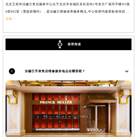
北京王府井法穆兰售后服务中心位于北京市东城区东长安街1号东方广场写字楼W3座
上
辽宁省沈阳市沈河区中街路137号亨得利名表维修授权店1楼法穆兰售后服务中心（需提前预约）
6层602室（需提前预约），是法穆兰维修保养服务网点,中心技师均接受标准培训....
（
辽宁省沈阳市沈河区中街路83号亨得利名表维修授权店1楼法穆兰售后服务中心（需提前预约）
详情 >
北京市朝阳区建国门外大街甲6号华熙国际中心D座11层1102室法穆兰售后服务中心（北京总部）（需提前预约）
北京市东城区东长安街1号王府井东方广场W3座6层602室法穆兰售后服务中心（需提前预约）
河北省保定市竞秀区朝阳北大街北国先天下法穆兰售后服务中心（需提前预约）
推荐阅读
内蒙古自治区阿拉善盟市左旗土尔扈特大街法穆兰售后服务中心（需提前预约）
内蒙古自治区巴彦淖尔市临河区新华街法穆兰售后服务中心（需提前预约）
内蒙古自治区包头市青山区幸福路甲3号王府井百货名表维修法穆兰售后服务中心（需提前预约）
1
法穆兰手表售后维修服务地点在哪里呢？
内蒙古自治区赤峰市红山区哈达街法穆兰售后服务中心（需提前预约）
内蒙古自治区鄂尔多斯市东胜区伊金霍洛街法穆兰售后服务中心（需提前预约）
内蒙古自治区呼伦贝尔市海拉尔区中央街法穆兰售后服务中心（需提前预约）
内蒙古自治区通辽市科尔沁区明仁大街法穆兰售后服务中心（需提前预约）
内蒙古自治区乌海市海勃湾区人民南路法穆兰售后服务中心（需提前预约）
内蒙古自治区乌兰察布市集宁区恩和大街法穆兰售后服务中心（需提前预约）
内蒙古自治区锡林郭勒盟市锡林浩特市光明街与额尔敦路交叉口法穆兰售后服务中心（需提前预约）
内蒙古自治区兴安盟市乌兰浩特市兴安大街法穆兰售后服务中心（需提前预约）