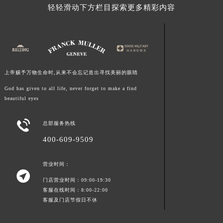
轻轻滑动下方栏目探索更多精彩内容
江西省南昌市红谷滩新区红谷中大道998号绿地双子塔（中央广场）A1座办公楼14层1407室法穆兰售后服务中心（需提前预约）
江西省萍乡市安源区萍安北大道与康庄路交叉口法穆兰售后服务中心（需提前预约）
江西省上饶市信州区滨江西路法穆兰售后服务中心（需提前预约）
江西省新余市渝水区北湖西路法穆兰售后服务中心（需提前预约）
江西省宜春市袁州区中山中路法穆兰售后服务中心（需提前预约）
上帝赐予万物生命时,从来不会忘记造出寻找美丽的眼睛
江西省鹰潭市月湖区胜利东路法穆兰售后服务中心（需提前预约）
God has given to all life, never forget to make a find
山东省德州市德城区东风中路法穆兰售后服务中心（需提前预约）
beautiful eyes
山东省东营市东营区济南路法穆兰售后服务中心（需提前预约）

山东省济南市历下区经十路11111号华润中心写字楼（万象城）15层1508室法穆兰售后服务中心（需提前预约）
总部服务热线
山东省济宁市任城区太白楼路法穆兰售后服务中心（需提前预约）
400-609-9509
山东省莱芜市文化南路8号银座商城名表维修一楼名表维修法穆兰售后服务中心（需提前预约）
山东省临沂市兰山区解放路法穆兰售后服务中心（需提前预约）
营业时间：

山东省日照市东港区烟台路法穆兰售后服务中心（需提前预约）
门店营业时间：09:00-19:30
客服在线时间：8:00-22:00
山东省泰安市泰山区财源街道泰山大街法穆兰售后服务中心（需提前预约）
客服及门店节假日不休
山东省威海市环翠区新威海路89号振华商厦一楼名表维修法穆兰售后服务中心（需提前预约）
山东省潍坊市奎文区东风东街法穆兰售后服务中心（需提前预约）