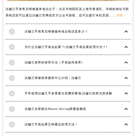
山西省大同市平城区迎宾街法穆兰售后服务中心（需提前预约）
法穆兰手表售后维修服务地点位于：北京市朝阳区及上海市黄浦区。详细的地址与联
山西省晋城市城区黄华街法穆兰售后服务中心（需提前预约）
系电话您可以通过法穆兰官网或官方公众号获取，也可以拨打本站页面......
详情 >
山西省晋中市榆次区顺城街法穆兰售后服务中心（需提前预约）
山西省临汾市尧都区解放路法穆兰售后服务中心（需提前预约）
2
法穆兰手表售后维修服务地点电话是多少？
山西省吕梁市离石区永宁中路与建设街交叉口法穆兰售后服务中心（需提前预约）
3
为什么法穆兰手表会起雾？(法穆兰手表起雾处理方法？)
山西省朔州市朔城区怡西路与鄯阳西街交汇处法穆兰售后服务中心（需提前预约）
山西省忻州市忻府区和平东街与七一南路交叉口法穆兰售后服务中心（需提前预约）
4
法穆兰表带的保养方法（手表如何保养）
山西省阳泉市郊区平阳东街与新城大道交叉口法穆兰售后服务中心（需提前预约）
山西省运城市盐湖区河东街法穆兰售后服务中心（需提前预约）
5
法穆兰维修保养服务中心介绍 | 法穆兰
山西省长治市潞州区英雄中路法穆兰售后服务中心（需提前预约）
山西省太原市迎泽区迎泽街道解放路15号亨得利名表维修授权店3楼法穆兰售后服务中心（需提前预约）
6
平常使用法穆兰手表需要注意哪些事项|法穆兰技师为您讲解
天津市和平区赤峰道136号天津国际金融中心26层2603室法穆兰售后服务中心（需提前预约）
安徽省安庆市迎江区人民路法穆兰售后服务中心（需提前预约）
7
法穆兰全新推出Master Diving限量版腕表
安徽省蚌埠市蚌山区淮河路法穆兰售后服务中心（需提前预约）
8
法穆兰手表起雾五种建议处理方法！
安徽省亳州市谯城区魏武大道法穆兰售后服务中心（需提前预约）
安徽省池州市贵池区长江路法穆兰售后服务中心（需提前预约）