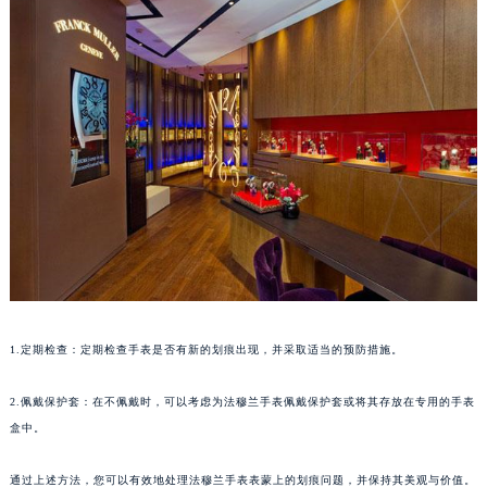
南宁市青秀区金湖路59号地王大厦12楼1224室（需提前预约）
合肥市蜀山区潜山路111号万象城华润大厦B座12楼03室（需提前预约）
泉州市丰泽区宝洲路729号浦西万达中心写字楼A座7楼709室（需提前预约）
青岛市南区山东路6号华润大厦B座22层04室（需提前预约）
烟台市芝罘区胜利路139号万达金融中心A座907室（需提前预约）
长春市朝阳区西安大路727号中银大厦A座(旺进大厦)18层09室（需提前预约）
贵阳市南明区都司高架桥路33号亨特国际金融中心14楼14D（需提前预约）
昆明市盘龙区北京路928号同德昆明广场写字楼10层06室（需提前预约）
石家庄市长安区中山东路39号勒泰中心写字楼B座13层07室（需提前预约）
西安市碑林区南关正街88号华侨城长安国际中心E座6楼10室（需提前预约）
海口市龙华区金贸东路5号海口华润大厦B座17层1707室（需提前预约）
1.定期检查：定期检查手表是否有新的划痕出现，并采取适当的预防措施。
唐山市路南区新华东道100号万达广场写字楼A座10层1002室（需提前预约）
台州市椒江区东海大道1800号腾达中心东1幢20楼2002室（需提前预约）
2.佩戴保护套：在不佩戴时，可以考虑为法穆兰手表佩戴保护套或将其存放在专用的手表
内蒙古自治区呼和浩特市玉泉区大学西街70号华润万象城写字楼（鄂尔多斯大厦）23层2326室（需提前预约）
盒中。
甘肃省兰州市七里河区西津西路16号兰州中心写字楼21层2102室（需提前预约）
重庆市解放碑渝中区民权路28号英利国际金融中心写字楼20层01室（需提前预约）
通过上述方法，您可以有效地处理法穆兰手表表蒙上的划痕问题，并保持其美观与价值。