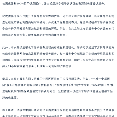
检测仪器和100%原厂供应配件，并由经品牌专项培训认证的资深制表师提供服务。
江西省景德镇市珠山区珠山中路法穆兰售后服务中心（需提前预约）
江西省九江市浔阳区浔阳路法穆兰售后服务中心（需提前预约）
此次优化升级不仅提升了服务的专业性和效率，还加强了客户服务体验。所有服务中心均
江西省南昌市红谷滩新区红谷中大道998号绿地双子塔（中央广场）A1座办公楼14层1407室法穆兰售后服务中心（需提前预约）
选址在城市核心商圈高端写字楼内，并优化了服务空间布局。这些举措确保了客户在享受
江西省萍乡市安源区萍安北大道与康庄路交叉口法穆兰售后服务中心（需提前预约）
专业养护的同时拥有更加私密和舒适的环境。例如，在北京和上海的服务中心内设有专门
江西省上饶市信州区滨江西路法穆兰售后服务中心（需提前预约）
的休息区和咨询室，配备现代化的设施和服务指南。
江西省新余市渝水区北湖西路法穆兰售后服务中心（需提前预约）
此外，本次升级还强化了客户服务流程的标准化和透明化。客户可以通过官方网站或官方
江西省宜春市袁州区中山中路法穆兰售后服务中心（需提前预约）
热线查询最新网点信息及预约维修保养服务。每个服务中心都配备了先进的管理系统和客
江西省鹰潭市月湖区胜利东路法穆兰售后服务中心（需提前预约）
服团队，确保从预约到维修再到交付整个过程顺畅无阻。同时，服务中心还提供多语言支
山东省德州市德城区东风中路法穆兰售后服务中心（需提前预约）
持及24小时在线咨询服务，以满足不同地区客户的需求。
山东省东营市东营区济南路法穆兰售后服务中心（需提前预约）
山东省济南市历下区经十路11111号华润中心写字楼（万象城）15层1508室法穆兰售后服务中心（需提前预约）
最后，在客户服务方面，法穆兰中国区还推出了多项创新举措。例如，“一对一专属顾
问”服务让每位客户都能获得个性化咨询；“在线预约系统”则大大缩短了等待时间；而“快
山东省济宁市任城区太白楼路法穆兰售后服务中心（需提前预约）
速响应机制”则确保紧急情况下的及时处理。这些措施不仅提升了客户满意度还增强了品
山东省莱芜市文化南路8号银座商城名表维修一楼名表维修法穆兰售后服务中心（需提前预约）
牌的忠诚度。
山东省临沂市兰山区解放路法穆兰售后服务中心（需提前预约）
山东省日照市东港区烟台路法穆兰售后服务中心（需提前预约）
综上所述，法穆兰中国区通过此次全面优化升级后的售后服务网络体系不仅提升了整体服
山东省泰安市泰山区财源街道泰山大街法穆兰售后服务中心（需提前预约）
务水平也进一步巩固了其在中国市场的领先地位。所有信息均来源于官方官网并经过严格