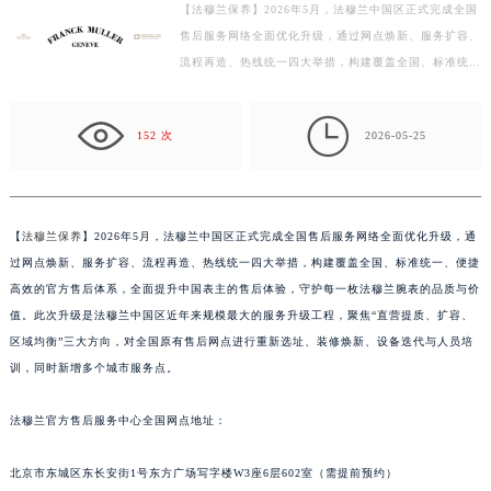
【法穆兰保养】2026年5月，法穆兰中国区正式完成全国
徐州市鼓楼区淮海东路29号苏宁广场IFC国际金融中心写字楼35层3508室（需提前预约）
售后服务网络全面优化升级，通过网点焕新、服务扩容、
扬州市邗江区国展路29号星耀天地写字楼1号楼18层1803室（需提前预约）
流程再造、热线统一四大举措，构建覆盖全国、标准统
盐城市盐都区世纪大道5号盐城金融城写字楼1号楼16层1604室（需提前预约）
一、便捷高效的官方售后体系，全面提升中国表主的售后
泰州市海陵区永定东路399号置地商务中心东塔写字楼（华润万象城）17层1706室（需提前预约）
体…

152 次
2026-05-25
宁波市江北区大闸南路500号来福士广场办公楼20层2009室（需提前预约）
杭州市上城区钱江路1366号华润大厦写字楼A座5层503-5室（需提前预约）
金华市金东区东市南街777号金华万达广场写字楼4号楼22层2209室（需提前预约）
绍兴市越城区胜利东路379号世茂天际中心写字楼8层805室（需提前预约）
【
法穆兰保养
】2026年5月，法穆兰中国区正式完成全国售后服务网络全面优化升级，通
过网点焕新、服务扩容、流程再造、热线统一四大举措，构建覆盖全国、标准统一、便捷
嘉兴市南湖区广益路705号嘉兴世界贸易中心写字楼A座13层1304室（需提前预约）
高效的官方售后体系，全面提升中国表主的售后体验，守护每一枚法穆兰腕表的品质与价
南昌市红谷滩新区红谷中大道998号绿地双子塔（中央广场）A1座办公楼14层07室（需提前预约）
值。此次升级是法穆兰中国区近年来规模最大的服务升级工程，聚焦“直营提质、扩容、
济南市历下区经十路11111号华润中心写字楼（万象城）15层1508室（需提前预约）
区域均衡”三大方向，对全国原有售后网点进行重新选址、装修焕新、设备迭代与人员培
广州市天河区天河路230号万菱汇国际中心写字楼A塔7层704室（需提前预约）
训，同时新增多个城市服务点。
广州市越秀区环市东路371-375号世界贸易中心大厦南塔写字楼15层07室（需提前预约）
深圳市罗湖区深南东路5001号华润大厦写字楼17层1701室（需提前预约）
法穆兰官方售后服务中心全国网点地址：
惠州市惠城区江北文昌一路7号华贸大厦写字楼1座30层05室（需提前预约）
北京市东城区东长安街1号东方广场写字楼W3座6层602室（需提前预约）
厦门市思明区湖滨东路95号华润大厦写字楼B座11层1104室（需提前预约）