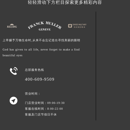
轻轻滑动下方栏目探索更多精彩内容
湖南省常德市武陵区人民路法穆兰售后服务中心（需提前预约）
湖南省郴州市北湖区国庆北路法穆兰售后服务中心（需提前预约）
湖南省衡阳市雁峰区解放路法穆兰售后服务中心（需提前预约）
湖南省怀化市鹤城区迎丰中路法穆兰售后服务中心（需提前预约）
湖南省娄底市娄星区长青街法穆兰售后服务中心（需提前预约）
上帝赐予万物生命时,从来不会忘记造出寻找美丽的眼睛
湖南省邵阳市双清区东风路法穆兰售后服务中心（需提前预约）
God has given to all life, never forget to make a find
湖南省湘潭市雨湖区莲城大道法穆兰售后服务中心（需提前预约）
beautiful eyes
湖南省益阳市赫山区桃花仑路法穆兰售后服务中心（需提前预约）

总部服务热线
湖南省永州市冷水滩区永州大道与中兴路交叉口法穆兰售后服务中心（需提前预约）
400-609-9509
湖南省岳阳市岳阳楼区东茅岭路法穆兰售后服务中心（需提前预约）
湖南省张家界市永定区解放路法穆兰售后服务中心（需提前预约）
营业时间：
湖南省长沙市芙蓉区建湘路393号世茂环球金融中心写字楼10层1013室法穆兰售后服务中心（需提前预约）

门店营业时间：09:00-19:30
湖南省株洲市芦淞区建设南路法穆兰售后服务中心（需提前预约）
客服在线时间：8:00-22:00
甘肃省白银市白银区北京路法穆兰售后服务中心（需提前预约）
客服及门店节假日不休
甘肃省定西市安定区解放路法穆兰售后服务中心（需提前预约）
甘肃省敦煌市沙州镇阳关中路法穆兰售后服务中心（需提前预约）