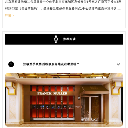
北京王府井法穆兰售后服务中心位于北京市东城区东长安街1号东方广场写字楼W3座
上
广东省梅州市梅江区金燕大道法穆兰售后服务中心（需提前预约）
6层602室（需提前预约），是法穆兰维修保养服务网点,中心技师均接受标准培训....
（
广东省清远市清城区湖西路法穆兰售后服务中心（需提前预约）
详情 >
广东省汕头市龙湖区长平路法穆兰售后服务中心（需提前预约）
广东省汕尾市城区香洲街道园林社区翠园街法穆兰售后服务中心（需提前预约）
广东省韶关市武江区芙蓉新区与老城中心交汇处法穆兰售后服务中心（需提前预约）
推荐阅读
广东省深圳市罗湖区深南东路5001号华润大厦17层1701室法穆兰售后服务中心（需提前预约）
广东省阳江市江城区东风一路法穆兰售后服务中心（需提前预约）
广东省云浮市云城区金山路法穆兰售后服务中心（需提前预约）
1
法穆兰手表售后维修服务地点在哪里呢？
广东省湛江市赤坎区观海北路法穆兰售后服务中心（需提前预约）
广东省肇庆市端州区信安大道与砚都大道交汇处法穆兰售后服务中心（需提前预约）
广西壮族自治区百色市右江区中山二路法穆兰售后服务中心（需提前预约）
广西壮族自治区北海市海城区北京路法穆兰售后服务中心（需提前预约）
广西壮族自治区崇左市江州区石景林街道友谊大道与丽川路交汇处法穆兰售后服务中心（需提前预约）
广西壮族自治区防城港市港口区金花茶大道法穆兰售后服务中心（需提前预约）
广西壮族自治区贵港市港北区港城街道布山大道与仙衣路交叉口法穆兰售后服务中心（需提前预约）
广西壮族自治区桂林市秀峰区红岭路法穆兰售后服务中心（需提前预约）