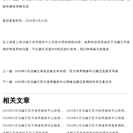
山东省威海市环翠区新威海路89号振华商厦一楼名表维修法穆兰售后服务中心（需提前预约）
核实确保准确无误。
山东省潍坊市奎文区东风东街法穆兰售后服务中心（需提前预约）
最后更新时间：2026年5月25日
山东省枣庄市滕州市北辛路与善国路交叉口法穆兰售后服务中心（需提前预约）
山东省淄博市张店区金晶大道法穆兰售后服务中心（需提前预约）
上海市黄浦区南京东路299号宏伊国际广场写字楼8层806室法穆兰售后服务中心（需提前预约）
以上就是
上海法穆兰保养服务中心
为您分享的精彩内容。如果您还有其他关于法穆兰手表
上海市徐汇区虹桥路3号港汇中心2座37层3705室法穆兰售后服务中心（需提前预约）
维护和保养的问题，可以拨打页面400电话进行咨询，我们将竭诚为您服务。
浙江省杭州市上城区钱江路1366号华润大厦A座5层503-5室法穆兰售后服务中心（需提前预约）
浙江省湖州市吴兴区劳动路法穆兰售后服务中心（需提前预约）
上一篇:
2026年5月法穆兰表友必备文本内容：官方保养维修中心搬迁及新开列表
浙江省嘉兴市南湖区广益路705号嘉兴世界贸易中心A座13层1304室法穆兰售后服务中心（需提前预约）
浙江省金华市金东区东市南街777号金华万达广场4号楼22楼2209室法穆兰售后服务中心（需提前预约）
下一篇:
2026年5月法穆兰官方保养服务中心维修点搬迁及增设补充方案文件
浙江省丽水市莲都区解放街法穆兰售后服务中心（需提前预约）
浙江省宁波市江北区大闸南路500号来福士广场办公楼20层2009室法穆兰售后服务中心（需提前预约）
相关文章
浙江省衢州市柯城区上街法穆兰售后服务中心（需提前预约）
2026年6月法穆兰官方保养服务中心及维修点迁移新设补充公告
2026年6月法穆兰官方保养服务中心及维修点迁移新设补充公告原文内容公示
浙江省绍兴市越城区胜利东路379号世茂天际中心写字楼8层805室法穆兰售后服务中心（需提前预约）
2026年6月法穆兰官方保养服务中心及维修点迁移新设补充公告原文最终公开
2026年6月法穆兰官方保养服务中心维修点搬迁及增设补充方案文本
浙江省舟山市定海区解放东路法穆兰售后服务中心（需提前预约）
2026年5月法穆兰官方维修保养综合服务中心最终调整公告（含迁址）确认
2026年5月法穆兰官方维修保养服务网络更新（含搬迁及新开）
澳门特别行政区大堂区议事亭前地（新马路）法穆兰售后服务中心（需提前预约）
法穆兰手表表针不走了是啥原因
法穆兰手表表蒙有划痕处理方法推荐