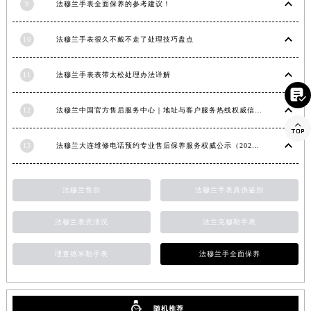
9
法穆兰手表全面保养的参考建议！
香港特别行政区金钟区中西区金钟道法穆兰售后服务中心（需提前预约）
香港特别行政区九龙区油尖旺区弥敦道法穆兰售后服务中心（需提前预约）
10
法穆兰手表很久不戴不走了处理技巧盘点
香港特别行政区铜锣湾区湾仔区轩尼诗道法穆兰售后服务中心（需提前预约）
河南省安阳市文峰区解放大道法穆兰售后服务中心（需提前预约）
11
法穆兰手表表带太松处理办法详解

河南省鹤壁市淇滨区九州路法穆兰售后服务中心（需提前预约）
12
法穆兰中国官方售后服务中心｜地址与客户服务热线权威信息通知（2026年7月最新）
河南省济源市沁园街道济水大道法穆兰售后服务中心（需提前预约）

河南省焦作市解放区解放路法穆兰售后服务中心（需提前预约）
13
法穆兰大连维修电话预约专业售后保养服务权威公示（2026年7月最新）
河南省开封市鼓楼区中山路法穆兰售后服务中心（需提前预约）
河南省洛阳市西工区中州中路与解放路交叉口法穆兰售后服务中心（需提前预约）
河南省漯河市源汇区交通路法穆兰售后服务中心（需提前预约）
法穆兰售后
法穆兰手表真伪鉴别
河南省南阳市宛城区范蠡东路与南都路交叉口法穆兰售后服务中心（需提前预约）
法穆兰表壳清洗
法兰克穆勒手表
河南省平顶山市卫东区建设路法穆兰售后服务中心（需提前预约）
河南省濮阳市大华龙区开州路绿城路交叉口法穆兰售后服务中心（需提前预约）
理查德米勒手表
法穆兰手全面保养
河南省三门峡市湖滨区和平路法穆兰售后服务中心（需提前预约）
河南省商丘市梁园区神火大道法穆兰售后服务中心（需提前预约）
河南省新乡市红旗区人民路法穆兰售后服务中心（需提前预约）
随机推荐