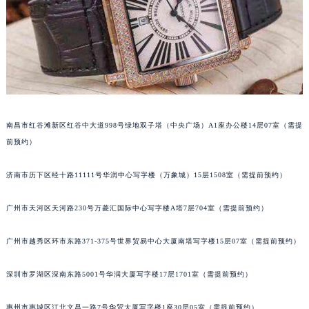
甘肃省兰州市七里河区西津西路16号兰州中心写字楼21层2102室（需提前预约）
重庆市解放碑渝中区民权路28号英利国际金融中心写字楼20层01室（需提前预约）
黑龙江省大庆市萨尔图区会战大街法穆兰售后服务中心（需提前预约）
黑龙江省鹤岗市向阳区红军路法穆兰售后服务中心（需提前预约）
黑龙江省黑河市爱辉区中央街法穆兰售后服务中心（需提前预约）
黑龙江省鸡西市鸡冠区红军路法穆兰售后服务中心（需提前预约）
南昌市红谷滩新区红谷中大道998号绿地双子塔（中央广场）A1座办公楼14层07室（需提
黑龙江省佳木斯市向阳区长安路法穆兰售后服务中心（需提前预约）
前预约）
黑龙江省牡丹江市东安区太平路法穆兰售后服务中心（需提前预约）
黑龙江省七台河市桃山区大同街法穆兰售后服务中心（需提前预约）
济南市历下区经十路11111号华润中心写字楼（万象城）15层1508室（需提前预约）
黑龙江省齐齐哈尔市龙沙区龙华路法穆兰售后服务中心（需提前预约）
黑龙江省双鸭山市尖山区新兴大街法穆兰售后服务中心（需提前预约）
广州市天河区天河路230号万菱汇国际中心写字楼A塔7层704室（需提前预约）
黑龙江省绥化市北林区新华街与康庄路交叉口法穆兰售后服务中心（需提前预约）
广州市越秀区环市东路371-375号世界贸易中心大厦南塔写字楼15层07室（需提前预约）
黑龙江省伊春市伊美区通河路法穆兰售后服务中心（需提前预约）
吉林省白城市洮北区明仁南街法穆兰售后服务中心（需提前预约）
深圳市罗湖区深南东路5001号华润大厦写字楼17层1701室（需提前预约）
吉林省白山市浑江区浑江大街法穆兰售后服务中心（需提前预约）
吉林省吉林市船营区河南街法穆兰售后服务中心（需提前预约）
惠州市惠城区江北文昌一路7号华贸大厦写字楼1座30层05室（需提前预约）