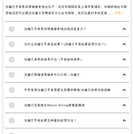
广西壮族自治区河池市金城江区金城江街道朝阳路法穆兰售后服务中心（需提前预约）
法穆兰手表售后维修服务地点位于：北京市朝阳区及上海市黄浦区。详细的地址与联
系电话您可以通过法穆兰官网或官方公众号获取，也可以拨打本站页面......
详情 >
广西壮族自治区贺州市八步区城东街道灵峰南路法穆兰售后服务中心（需提前预约）
广西壮族自治区来宾市兴宾区桂中大道法穆兰售后服务中心（需提前预约）
2
法穆兰手表售后维修服务地点电话是多少？
广西壮族自治区柳州市城中区中山中路法穆兰售后服务中心（需提前预约）
广西壮族自治区钦州市钦南区金海湾东大街法穆兰售后服务中心（需提前预约）
3
为什么法穆兰手表会起雾？(法穆兰手表起雾处理方法？)
广西壮族自治区梧州市万秀区龙湖镇高旺路法穆兰售后服务中心（需提前预约）
广西壮族自治区玉林市玉州区金玉路法穆兰售后服务中心（需提前预约）
4
法穆兰表带的保养方法（手表如何保养）
海南省儋州市儋州市那大镇兰洋北路法穆兰售后服务中心（需提前预约）
海南省东方市八所镇解放西路法穆兰售后服务中心（需提前预约）
5
法穆兰维修保养服务中心介绍 | 法穆兰
海南省琼海市嘉积镇东风路法穆兰售后服务中心（需提前预约）
海南省三沙市西沙区西沙群岛永兴岛北京路法穆兰售后服务中心（需提前预约）
6
平常使用法穆兰手表需要注意哪些事项|法穆兰技师为您讲解
海南省三亚市吉阳区迎宾路法穆兰售后服务中心（需提前预约）
7
法穆兰全新推出Master Diving限量版腕表
海南省万宁市万城镇解放路法穆兰售后服务中心（需提前预约）
海南省文昌市文城镇教育东路法穆兰售后服务中心（需提前预约）
8
法穆兰手表起雾五种建议处理方法！
海南省五指山市通什镇三月三大道法穆兰售后服务中心（需提前预约）
香港特别行政区尖沙咀区油尖旺区广东道法穆兰售后服务中心（需提前预约）