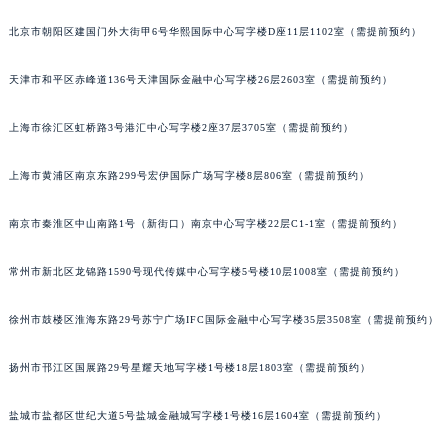
福州市鼓楼区五四路128-1号恒力城写字楼15层03室（需提前预约）
北京市朝阳区建国门外大街甲6号华熙国际中心写字楼D座11层1102室（需提前预约）
成都市锦江区人民东路6号SAC东原中心写字楼24层2406B室（需提前预约）
重庆市江北区观音桥步行街2号融恒时代广场写字楼9层902室（需提前预约）
天津市和平区赤峰道136号天津国际金融中心写字楼26层2603室（需提前预约）
长沙市芙蓉区定王台街道建湘路393号世茂环球金融中心写字楼（芙蓉广场）10层13室（需提前预约）
上海市徐汇区虹桥路3号港汇中心写字楼2座37层3705室（需提前预约）
郑州市二七区铭功路10号华润大厦写字楼29层2905室（需提前预约）
太原市迎泽区解放路15号亨得利名表服务中心（品牌授权店）3层整层（需提前预约）
上海市黄浦区南京东路299号宏伊国际广场写字楼8层806室（需提前预约）
沈阳市沈河区中街路137号亨得利名表服务中心（品牌授权店）1层整层（需提前预约）
沈阳市沈河区中街路83号亨得利名表服务中心（品牌授权店）1层整层（需提前预约）
南京市秦淮区中山南路1号（新街口）南京中心写字楼22层C1-1室（需提前预约）
乌鲁木齐市天山区红山路26号时代广场（CCMALL）C座17层17-B（需提前预约）
温州市鹿城区锦绣路1067号置信广场10层1015室（需提前预约）
常州市新北区龙锦路1590号现代传媒中心写字楼5号楼10层1008室（需提前预约）
哈尔滨市道里区友谊西路600号富力中心T2座写字楼29层03室（需提前预约）
徐州市鼓楼区淮海东路29号苏宁广场IFC国际金融中心写字楼35层3508室（需提前预约）
大连市中山区人民路15号国际金融大厦7层G室（需提前预约）
佛山市禅城区季华五路57号万科金融中心C座12层1205室（需提前预约）
扬州市邗江区国展路29号星耀天地写字楼1号楼18层1803室（需提前预约）
东莞市东城街道鸿福东路1号民盈国贸中心T1写字楼9层907室（需提前预约）
无锡市梁溪区人民中路139号恒隆广场写字楼1座11层1104室（需提前预约）
盐城市盐都区世纪大道5号盐城金融城写字楼1号楼16层1604室（需提前预约）
南通市崇川区工农路57号圆融广场写字楼16层1603室（需提前预约）