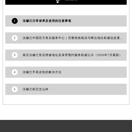
河南省信阳市浉河区东方红大道法穆兰售后服务中心（需提前预约）
河南省许昌市魏都区建安大道与八龙路交叉口法穆兰售后服务中心（需提前预约）
1
法穆兰日常保养及使用的注意事项
河南省郑州市二七区民主路10号华润大厦29层2905室法穆兰售后服务中心（需提前预约）
河南省周口市川汇区七一路法穆兰售后服务中心（需提前预约）
2
法穆兰中国官方售后服务中心｜完整热线电话与网点地址权威信息通告（2026年6月最新）
河南省驻马店市驿城区乐山大道与置地大道交叉口法穆兰售后服务中心（需提前预约）
湖北省鄂州市鄂城区文星大道法穆兰售后服务中心（需提前预约）
3
南京法穆兰售后维修地址及保养预约服务权威公示（2026年7月最新）
湖北省黄冈市黄州区赤壁大道法穆兰售后服务中心（需提前预约）
湖北省黄石市黄石港区武汉路法穆兰售后服务中心（需提前预约）
湖北省荆门市东宝中天街步行街法穆兰售后服务中心（需提前预约）
4
法穆兰手表走快的解决方法
湖北省荆州市荆州区荆中路法穆兰售后服务中心（需提前预约）
湖北省十堰市茅箭区人民北路法穆兰售后服务中心（需提前预约）
5
法穆兰机芯怎么样
湖北省随州市曾都区青年路法穆兰售后服务中心（需提前预约）
湖北省咸宁市咸安区长安大道法穆兰售后服务中心（需提前预约）
湖北省襄阳市樊城区长虹路与人民路交叉口法穆兰售后服务中心（需提前预约）
湖北省孝感市孝南区复兴大道法穆兰售后服务中心（需提前预约）
湖北省宜昌市西陵区夷陵大道与港窑路法穆兰售后服务中心（需提前预约）