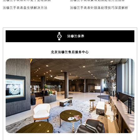
澳门特别行政区风顺堂区南湾大马路法穆兰售后服务中心（需提前预约）
法穆兰手表表盘生锈解决方法
法穆兰手表表针脱落处理技巧深度解析
澳门特别行政区花地玛堂区关闸广场法穆兰售后服务中心（需提前预约）
澳门特别行政区花王堂区大三巴商圈法穆兰售后服务中心（需提前预约）
澳门特别行政区嘉模堂区官也街法穆兰售后服务中心（需提前预约）
法穆兰保养
澳门省路氹城市金光大道法穆兰售后服务中心（需提前预约）
澳门特别行政区望德堂区塔石广场法穆兰售后服务中心（需提前预约）
北京法穆兰售后服务中心
福建省福州市鼓楼区五四路128-1号恒力城写字楼15层03室法穆兰售后服务中心（需提前预约）
福建省厦门市思明区湖滨东路95号万象城华润大厦B座11层1104室法穆兰售后服务中心（需提前预约）
广东省潮州市潮安区新风路与潮汕路交汇处法穆兰售后服务中心（需提前预约）
广东省广州市天河区天河路230号万菱汇国际中心A塔7层704室法穆兰售后服务中心（需提前预约）
广东省广州市越秀区环市东路371-375号世界贸易中心大厦南塔15层1507室法穆兰售后服务中心（需提前预约）
广东省河源市源城区越王大道法穆兰售后服务中心（需提前预约）
广东省惠州市惠城区江北文昌一路7号华贸大厦1座30层3005室法穆兰售后服务中心（需提前预约）
广东省江门市蓬江区广场西路法穆兰售后服务中心（需提前预约）
广东省揭阳市榕城进贤门步行街法穆兰售后服务中心（需提前预约）
广东省茂名市电白区水东街道迎宾大道法穆兰售后服务中心（需提前预约）