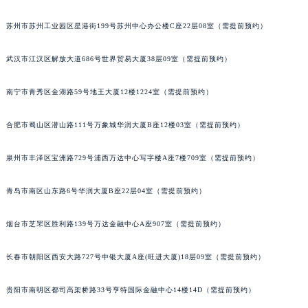
内蒙古自治区锡林郭勒盟市锡林浩特市光明街与额尔敦路交叉口法穆兰售后服务中心（需提前预约）
苏州市苏州工业园区星港街199号苏州中心办公楼C座22层08室（需提前预约）
内蒙古自治区兴安盟市乌兰浩特市兴安大街法穆兰售后服务中心（需提前预约）
山西省大同市平城区迎宾街法穆兰售后服务中心（需提前预约）
武汉市江汉区解放大道686号世界贸易大厦38层09室（需提前预约）
山西省晋城市城区黄华街法穆兰售后服务中心（需提前预约）
山西省晋中市榆次区顺城街法穆兰售后服务中心（需提前预约）
南宁市青秀区金湖路59号地王大厦12楼1224室（需提前预约）
山西省临汾市尧都区解放路法穆兰售后服务中心（需提前预约）
合肥市蜀山区潜山路111号万象城华润大厦B座12楼03室（需提前预约）
山西省吕梁市离石区永宁中路与建设街交叉口法穆兰售后服务中心（需提前预约）
山西省朔州市朔城区怡西路与鄯阳西街交汇处法穆兰售后服务中心（需提前预约）
泉州市丰泽区宝洲路729号浦西万达中心写字楼A座7楼709室（需提前预约）
山西省忻州市忻府区和平东街与七一南路交叉口法穆兰售后服务中心（需提前预约）
山西省阳泉市郊区平阳东街与新城大道交叉口法穆兰售后服务中心（需提前预约）
青岛市南区山东路6号华润大厦B座22层04室（需提前预约）
山西省运城市盐湖区河东街法穆兰售后服务中心（需提前预约）
烟台市芝罘区胜利路139号万达金融中心A座907室（需提前预约）
山西省长治市潞州区英雄中路法穆兰售后服务中心（需提前预约）
山西省太原市迎泽区迎泽街道解放路15号亨得利名表维修授权店3楼法穆兰售后服务中心（需提前预约）
长春市朝阳区西安大路727号中银大厦A座(旺进大厦)18层09室（需提前预约）
天津市和平区赤峰道136号天津国际金融中心26层2603室法穆兰售后服务中心（需提前预约）
安徽省安庆市迎江区人民路法穆兰售后服务中心（需提前预约）
贵阳市南明区都司高架桥路33号亨特国际金融中心14楼14D（需提前预约）
安徽省蚌埠市蚌山区淮河路法穆兰售后服务中心（需提前预约）