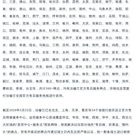
口、三亚、佛山、东莞、珠海、哈尔滨、合肥、昆明、太原、石家庄、南宁、南通、长
福建省莆田市城厢区霞林街道荔华东大道法穆兰售后服务中心（需提前预约）
春、烟台、唐山、廊坊、保定、贵阳、泉州、台州、湖州、中山、乌鲁木齐、洛阳、邯
福建省三明市三元区东乾二路法穆兰售后服务中心（需提前预约）
郸、秦皇岛、澳门、西宁、潍坊、呼和浩特、沧州、鞍山、赣州、临沂、岳阳、平顶山、
福建省漳州市龙文区步港路法穆兰售后服务中心（需提前预约）
镇江、桂林、芜湖、汕头、淄博、兰州、银川、郴州、大庆、张家口、衡阳、焦作、周
口、邵阳、亳州、新乡、衡水、牡丹江、德州、聊城、包头、淮安、宜昌、许昌、邢台、
江苏省常州市新北区龙锦路1590号现代传媒中心5号楼10层1008室法穆兰售后服务中心（需提前预约）
宿迁、丽水、蚌埠、上饶、晋中、葫芦岛、四平、宜春、滁州、大同、舟山、绵阳、天
江苏省淮安市清江浦区淮海北路法穆兰售后服务中心（需提前预约）
水、德阳、承德、绥化、马鞍山、三明、滨州、黄冈、赤峰、荆州、通化、鸡西、佳木
江苏省连云港市海州区通灌北路法穆兰售后服务中心（需提前预约）
斯、黑河、连云港、阜阳、吉安、枣庄、永州、清远、揭阳、梧州、渭南、延安、长治、
江苏省南京市秦淮区中山南路1号南京中心22层22-C1-C3室法穆兰售后服务中心（需提前预约）
运城、淮南、莆田、荆门、益阳、梅州、达州、榆林、威海、九江、济宁、齐齐哈尔、南
江苏省宿迁市宿城区西湖路法穆兰售后服务中心（需提前预约）
阳、常德、呼伦贝尔、丹东、锦州、辽阳、辽源、衢州、安庆、龙岩、宁德、鹰潭、泰
江苏省泰州市海陵区永定东路399号置地商务中心东塔（华润万象城）17层1706室法穆兰售后服务中心（需提前预约）
安、商丘、驻马店、咸宁、江门、茂名、玉林、乐山、南充、雅安、宝鸡、柳州、拉萨、
丽江、张家界、襄阳、株洲、遵义、鄂尔多斯、阳泉、昆山、黄石、湘潭、十堰、漳州、
江苏省徐州市鼓楼区淮海东路29号苏宁广场IFC国际金融中心35层3508室法穆兰售后服务中心（需提前预约）
攀枝花、香港、台北等，共计360+网点，均有法穆兰官方售后服务网点，详细信息需拨
江苏省盐城市盐都区世纪大道5号盐城金融城写字楼1号楼16层1604室法穆兰售后服务中心（需提前预约）
打法穆兰全国官方售后服务热线进行咨询。
江苏省扬州市邗江区国展路29号星耀天地写字楼1号楼18层1803室法穆兰售后服务中心（需提前预约）
江苏省镇江市京口区中山东路法穆兰售后服务中心（需提前预约）
截至2026年5月25日，法穆兰已在北京、上海、天津、重庆等34个省级行政区设立官方售
江西省抚州市临川区赣东大道法穆兰售后服务中心（需提前预约）
后维修服务中心。这些服务中心形成覆盖华北、华东、华南、西南、华中、东北、西北七
江西省赣州市章贡区文清路法穆兰售后服务中心（需提前预约）
大区域的“直营中心+服务点”双轨网络，彻底解决以往部分地区“售后难、距离远、预约
久”的痛点。所有升级后的网点均通过瑞士日内瓦总部严格认证，统一配备瑞士进口精密
江西省吉安市吉州区井冈山大道法穆兰售后服务中心（需提前预约）