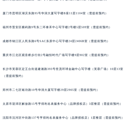
吉林省辽源市龙山区人民大街法穆兰售后服务中心（需提前预约）
厦门市思明区湖滨东路95号华润大厦写字楼B座11层1104室（需提前预约）
吉林省梅河口市新华街道梅河大街法穆兰售后服务中心（需提前预约）
吉林省四平市铁东区紫气大路与南九经街交汇处法穆兰售后服务中心（需提前预约）
福州市晋安区横屿路9号东二环泰禾中心写字楼2号楼5层509室（需提前预约）
吉林省松原市宁江区五环大街法穆兰售后服务中心（需提前预约）
吉林省通化市东昌区环通乡江南大街法穆兰售后服务中心（需提前预约）
成都市锦江区人民东路6号SAC东原中心写字楼24层2406B室（需提前预约）
吉林省延边市延吉市解放路法穆兰售后服务中心（需提前预约）
辽宁省鞍山市铁东区站前街法穆兰售后服务中心（需提前预约）
重庆市江北区观音桥步行街2号融恒时代广场写字楼9层902室（需提前预约）
辽宁省本溪市平山区胜利路法穆兰售后服务中心（需提前预约）
长沙市芙蓉区定王台街道建湘路393号世茂环球金融中心写字楼（芙蓉广场）10层13室
辽宁省朝阳市双塔区新华路法穆兰售后服务中心（需提前预约）
（需提前预约）
辽宁省丹东市振兴区七经街法穆兰售后服务中心（需提前预约）
辽宁省抚顺市新抚区东一路法穆兰售后服务中心（需提前预约）
郑州市二七区铭功路10号华润大厦写字楼29层2905室（需提前预约）
辽宁省阜新市海州区解放大街法穆兰售后服务中心（需提前预约）
辽宁省葫芦岛市连山区中央路法穆兰售后服务中心（需提前预约）
太原市迎泽区解放路15号亨得利名表服务中心（品牌授权店）3层整层（需提前预约）
辽宁省锦州市古塔区中央大街法穆兰售后服务中心（需提前预约）
沈阳市沈河区中街路137号亨得利名表服务中心（品牌授权店）1层整层（需提前预约）
辽宁省辽阳市白塔区新运大街法穆兰售后服务中心（需提前预约）
辽宁省盘锦市兴隆台区石油大街法穆兰售后服务中心（需提前预约）