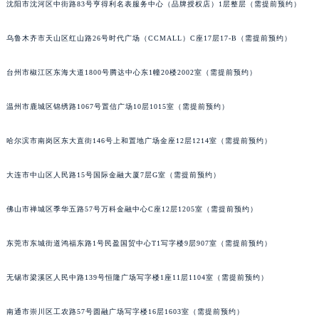
沈阳市沈河区中街路83号亨得利名表服务中心（品牌授权店）1层整层（需提前预约）
辽宁省铁岭市银州区南马路法穆兰售后服务中心（需提前预约）
辽宁省营口市站前区市府路与渤海大街交叉口法穆兰售后服务中心（需提前预约）
乌鲁木齐市天山区红山路26号时代广场（CCMALL）C座17层17-B（需提前预约）
辽宁省沈阳市沈河区中街路137号亨得利名表维修授权店1楼法穆兰售后服务中心（需提前预约）
台州市椒江区东海大道1800号腾达中心东1幢20楼2002室（需提前预约）
辽宁省沈阳市沈河区中街路83号亨得利名表维修授权店1楼法穆兰售后服务中心（需提前预约）
北京市朝阳区建国门外大街甲6号华熙国际中心D座11层1102室法穆兰售后服务中心（北京总部）（需提前预约）
温州市鹿城区锦绣路1067号置信广场10层1015室（需提前预约）
北京市东城区东长安街1号王府井东方广场W3座6层602室法穆兰售后服务中心（需提前预约）
河北省保定市竞秀区朝阳北大街北国先天下法穆兰售后服务中心（需提前预约）
哈尔滨市南岗区东大直街146号上和置地广场金座12层1214室（需提前预约）
内蒙古自治区阿拉善盟市左旗土尔扈特大街法穆兰售后服务中心（需提前预约）
内蒙古自治区巴彦淖尔市临河区新华街法穆兰售后服务中心（需提前预约）
大连市中山区人民路15号国际金融大厦7层G室（需提前预约）
内蒙古自治区包头市青山区幸福路甲3号王府井百货名表维修法穆兰售后服务中心（需提前预约）
佛山市禅城区季华五路57号万科金融中心C座12层1205室（需提前预约）
内蒙古自治区赤峰市红山区哈达街法穆兰售后服务中心（需提前预约）
内蒙古自治区鄂尔多斯市东胜区伊金霍洛街法穆兰售后服务中心（需提前预约）
东莞市东城街道鸿福东路1号民盈国贸中心T1写字楼9层907室（需提前预约）
内蒙古自治区呼伦贝尔市海拉尔区中央街法穆兰售后服务中心（需提前预约）
内蒙古自治区通辽市科尔沁区明仁大街法穆兰售后服务中心（需提前预约）
无锡市梁溪区人民中路139号恒隆广场写字楼1座11层1104室（需提前预约）
内蒙古自治区乌海市海勃湾区人民南路法穆兰售后服务中心（需提前预约）
南通市崇川区工农路57号圆融广场写字楼16层1603室（需提前预约）
内蒙古自治区乌兰察布市集宁区恩和大街法穆兰售后服务中心（需提前预约）