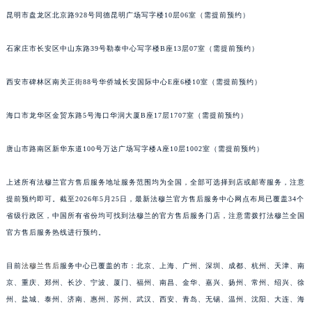
安徽省亳州市谯城区魏武大道法穆兰售后服务中心（需提前预约）
昆明市盘龙区北京路928号同德昆明广场写字楼10层06室（需提前预约）
安徽省池州市贵池区长江路法穆兰售后服务中心（需提前预约）
石家庄市长安区中山东路39号勒泰中心写字楼B座13层07室（需提前预约）
安徽省滁州市琅琊区南谯北路法穆兰售后服务中心（需提前预约）
安徽省阜阳市颍州区颍州北路法穆兰售后服务中心（需提前预约）
西安市碑林区南关正街88号华侨城长安国际中心E座6楼10室（需提前预约）
安徽省淮北市相山区淮海路法穆兰售后服务中心（需提前预约）
安徽省淮南市田家庵区国庆中路法穆兰售后服务中心（需提前预约）
海口市龙华区金贸东路5号海口华润大厦B座17层1707室（需提前预约）
安徽省黄山市屯溪区黄山西路法穆兰售后服务中心（需提前预约）
唐山市路南区新华东道100号万达广场写字楼A座10层1002室（需提前预约）
安徽省六安市金安区解放中路法穆兰售后服务中心（需提前预约）
安徽省马鞍山市雨山区湖南西路法穆兰售后服务中心（需提前预约）
上述所有法穆兰官方售后服务地址服务范围均为全国，全部可选择到店或邮寄服务，注意
安徽省宿州市埇桥区人民中路法穆兰售后服务中心（需提前预约）
提前预约即可。截至2026年5月25日，最新法穆兰官方售后服务中心网点布局已覆盖34个
安徽省铜陵市铜官区石城大道法穆兰售后服务中心（需提前预约）
省级行政区，中国所有省份均可找到法穆兰的官方售后服务门店，注意需拨打法穆兰全国
安徽省芜湖市镜湖区中山路步行街法穆兰售后服务中心（需提前预约）
官方售后服务热线进行预约。
安徽省宣城市宣州区叠嶂西路法穆兰售后服务中心（需提前预约）
目前
法穆兰售后
服务中心已覆盖的市：北京、上海、广州、深圳、成都、杭州、天津、南
福建省龙岩市新罗区九一南路法穆兰售后服务中心（需提前预约）
京、重庆、郑州、长沙、宁波、厦门、福州、南昌、金华、嘉兴、扬州、常州、绍兴、徐
福建省南平市建阳区人民西路法穆兰售后服务中心（需提前预约）
州、盐城、泰州、济南、惠州、苏州、武汉、西安、青岛、无锡、温州、沈阳、大连、海
福建省宁德市蕉城区天湖东路法穆兰售后服务中心（需提前预约）