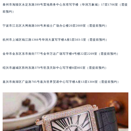
泰州市海陵区永定东路399号置地商务中心东塔写字楼（华润万象城）17层1706室（需提
苏州市苏州工业园区星港街199号苏州中心办公楼C座22层08室（需提前预约）
前预约）
武汉市江汉区解放大道686号世界贸易大厦38层09室（需提前预约）
南宁市青秀区金湖路59号地王大厦12楼1224室（需提前预约）
宁波市江北区大闸南路500号来福士广场办公楼20层2009室（需提前预约）
合肥市蜀山区潜山路111号万象城华润大厦B座12楼03室（需提前预约）
泉州市丰泽区宝洲路729号浦西万达中心写字楼A座7楼709室（需提前预约）
杭州市上城区钱江路1366号华润大厦写字楼A座5层503-5室（需提前预约）
青岛市南区山东路6号华润大厦B座22层04室（需提前预约）
金华市金东区东市南街777号金华万达广场写字楼4号楼22层2209室（需提前预约）
烟台市芝罘区胜利路139号万达金融中心A座907室（需提前预约）
长春市朝阳区西安大路727号中银大厦A座(旺进大厦)18层09室（需提前预约）
绍兴市越城区胜利东路379号世茂天际中心写字楼8层805室（需提前预约）
贵阳市南明区都司高架桥路33号亨特国际金融中心14楼14D（需提前预约）
昆明市盘龙区北京路928号同德昆明广场写字楼10层06室（需提前预约）
嘉兴市南湖区广益路705号嘉兴世界贸易中心写字楼A座13层1304室（需提前预约）
石家庄市长安区中山东路39号勒泰中心写字楼B座13层07室（需提前预约）
西安市碑林区南关正街88号华侨城长安国际中心E座6楼10室（需提前预约）
海口市龙华区金贸东路5号海口华润大厦B座17层1707室（需提前预约）
唐山市路南区新华东道100号万达广场写字楼A座10层1002室（需提前预约）
台州市椒江区东海大道1800号腾达中心东1幢20楼2002室（需提前预约）
内蒙古自治区呼和浩特市玉泉区大学西街70号华润万象城写字楼（鄂尔多斯大厦）23层2326室（需提前预约）