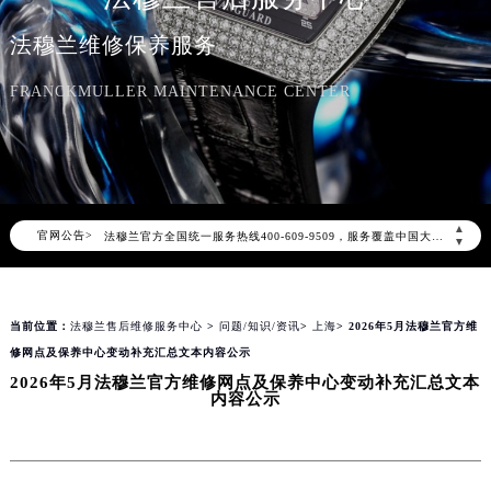
法穆兰维修保养服务
FRANCKMULLER MAINTENANCE CENTER
2026年8月法穆兰中国区售后服务网络优化升级公告
2026年8月法穆兰全国官方售后客户服务热线：400-609-9509
▲
官网公告>
法穆兰官方全国统一服务热线400-609-9509，服务覆盖中国大陆、香港、澳门、台湾全部区域（非大陆需加拨“+86”）
▼
2026年8月法穆兰售后服务中心最新网点地址：
北京市朝阳区建国门外大街甲6号华熙国际中心写字楼D座11层1102室（北京总部）（需提前预约）
当前位置：
法穆兰售后维修服务中心
>
问题/知识/资讯
>
上海
> 2026年5月法穆兰官方维
北京市东城区东长安街1号东方广场写字楼W3座6层602室（需提前预约）
修网点及保养中心变动补充汇总文本内容公示
天津市和平区赤峰道136号天津国际金融中心写字楼26层2603室（需提前预约）
2026年5月法穆兰官方维修网点及保养中心变动补充汇总文本
上海市徐汇区虹桥路3号港汇中心写字楼2座37层3705室（需提前预约）
内容公示
上海市黄浦区南京东路299号宏伊国际广场写字楼8层806室（需提前预约）
南京市秦淮区中山南路1号（新街口）南京中心写字楼22层C1-1室（需提前预约）
常州市新北区龙锦路1590号现代传媒中心写字楼5号楼10层1008室（需提前预约）