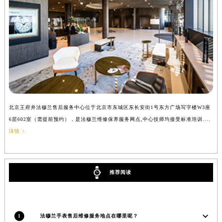
澳门特别行政区风顺堂区南湾大马路法穆兰售后服务中心（需提前预约）
澳门特别行政区花地玛堂区关闸广场法穆兰售后服务中心（需提前预约）
澳门特别行政区花王堂区大三巴商圈法穆兰售后服务中心（需提前预约）
澳门特别行政区嘉模堂区官也街法穆兰售后服务中心（需提前预约）
澳门省路氹城市金光大道法穆兰售后服务中心（需提前预约）
澳门特别行政区望德堂区塔石广场法穆兰售后服务中心（需提前预约）
福建省福州市鼓楼区五四路128-1号恒力城写字楼15层03室法穆兰售后服务中心（需提前预约）
福建省厦门市思明区湖滨东路95号万象城华润大厦B座11层1104室法穆兰售后服务中心（需提前预约）
北京王府井法穆兰售后服务中心位于北京市东城区东长安街1号东方广场写字楼W3座
上
6层602室（需提前预约），是法穆兰维修保养服务网点,中心技师均接受标准培训....
（
广东省潮州市潮安区新风路与潮汕路交汇处法穆兰售后服务中心（需提前预约）
详情 >
广东省广州市天河区天河路230号万菱汇国际中心A塔7层704室法穆兰售后服务中心（需提前预约）
广东省广州市越秀区环市东路371-375号世界贸易中心大厦南塔15层1507室法穆兰售后服务中心（需提前预约）
广东省河源市源城区越王大道法穆兰售后服务中心（需提前预约）
推荐阅读
广东省惠州市惠城区江北文昌一路7号华贸大厦1座30层3005室法穆兰售后服务中心（需提前预约）
广东省江门市蓬江区广场西路法穆兰售后服务中心（需提前预约）
广东省揭阳市榕城进贤门步行街法穆兰售后服务中心（需提前预约）
1
法穆兰手表售后维修服务地点在哪里呢？
广东省茂名市电白区水东街道迎宾大道法穆兰售后服务中心（需提前预约）