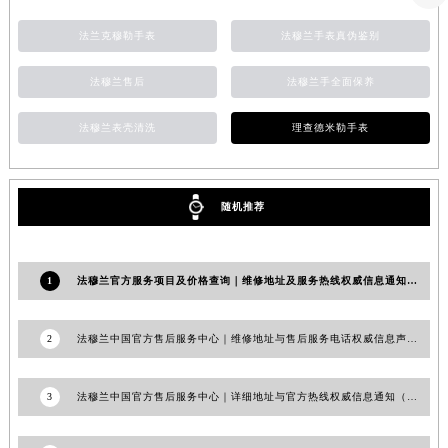
香港特别行政区金钟区中西区金钟道法穆兰售后服务中心（需提前预约）
法兰克穆勒手表
法穆兰手表真伪鉴别
香港特别行政区九龙区油尖旺区弥敦道法穆兰售后服务中心（需提前预约）
香港特别行政区铜锣湾区湾仔区轩尼诗道法穆兰售后服务中心（需提前预约）
法穆兰售后
法穆兰手全面保养
河南省安阳市文峰区解放大道法穆兰售后服务中心（需提前预约）
法穆兰表壳清洗
理查德米勒手表
河南省鹤壁市淇滨区九州路法穆兰售后服务中心（需提前预约）
河南省济源市沁园街道济水大道法穆兰售后服务中心（需提前预约）
河南省焦作市解放区解放路法穆兰售后服务中心（需提前预约）
随机推荐
河南省开封市鼓楼区中山路法穆兰售后服务中心（需提前预约）
河南省洛阳市西工区中州中路与解放路交叉口法穆兰售后服务中心（需提前预约）
河南省漯河市源汇区交通路法穆兰售后服务中心（需提前预约）
1
法穆兰官方服务项目及价格查询｜维修地址及服务热线权威信息通知（2026年7月最新）
河南省南阳市宛城区范蠡东路与南都路交叉口法穆兰售后服务中心（需提前预约）
河南省平顶山市卫东区建设路法穆兰售后服务中心（需提前预约）
2
法穆兰中国官方售后服务中心｜维修地址与售后服务电话权威信息声明（2026年6月最新）
河南省濮阳市大华龙区开州路绿城路交叉口法穆兰售后服务中心（需提前预约）
河南省三门峡市湖滨区和平路法穆兰售后服务中心（需提前预约）
3
法穆兰中国官方售后服务中心｜详细地址与官方热线权威信息通知（2026年7月最新）
河南省商丘市梁园区神火大道法穆兰售后服务中心（需提前预约）
河南省新乡市红旗区人民路法穆兰售后服务中心（需提前预约）