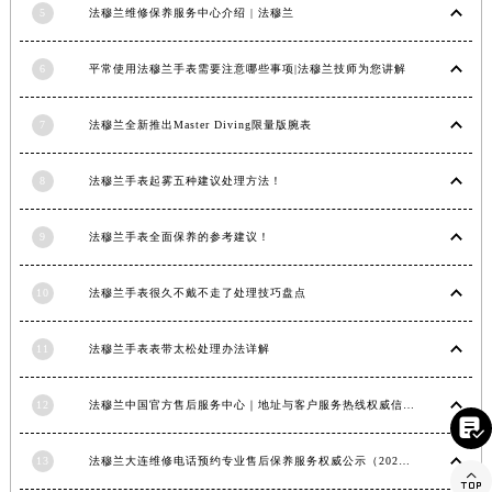
5
法穆兰维修保养服务中心介绍 | 法穆兰
广西壮族自治区河池市金城江区金城江街道朝阳路法穆兰售后服务中心（需提前预约）
广西壮族自治区贺州市八步区城东街道灵峰南路法穆兰售后服务中心（需提前预约）
6
平常使用法穆兰手表需要注意哪些事项|法穆兰技师为您讲解
广西壮族自治区来宾市兴宾区桂中大道法穆兰售后服务中心（需提前预约）
广西壮族自治区柳州市城中区中山中路法穆兰售后服务中心（需提前预约）
7
法穆兰全新推出Master Diving限量版腕表
广西壮族自治区钦州市钦南区金海湾东大街法穆兰售后服务中心（需提前预约）
广西壮族自治区梧州市万秀区龙湖镇高旺路法穆兰售后服务中心（需提前预约）
8
法穆兰手表起雾五种建议处理方法！
广西壮族自治区玉林市玉州区金玉路法穆兰售后服务中心（需提前预约）
海南省儋州市儋州市那大镇兰洋北路法穆兰售后服务中心（需提前预约）
9
法穆兰手表全面保养的参考建议！
海南省东方市八所镇解放西路法穆兰售后服务中心（需提前预约）
10
法穆兰手表很久不戴不走了处理技巧盘点
海南省琼海市嘉积镇东风路法穆兰售后服务中心（需提前预约）
海南省三沙市西沙区西沙群岛永兴岛北京路法穆兰售后服务中心（需提前预约）
11
法穆兰手表表带太松处理办法详解
海南省三亚市吉阳区迎宾路法穆兰售后服务中心（需提前预约）
海南省万宁市万城镇解放路法穆兰售后服务中心（需提前预约）
12
法穆兰中国官方售后服务中心｜地址与客户服务热线权威信息通知（2026年7月最新）
海南省文昌市文城镇教育东路法穆兰售后服务中心（需提前预约）

海南省五指山市通什镇三月三大道法穆兰售后服务中心（需提前预约）
13
法穆兰大连维修电话预约专业售后保养服务权威公示（2026年7月最新）

香港特别行政区尖沙咀区油尖旺区广东道法穆兰售后服务中心（需提前预约）