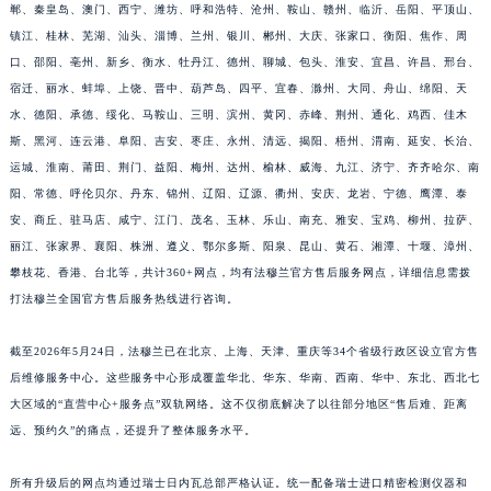
郸、秦皇岛、澳门、西宁、潍坊、呼和浩特、沧州、鞍山、赣州、临沂、岳阳、平顶山、
福建省莆田市城厢区霞林街道荔华东大道法穆兰售后服务中心（需提前预约）
镇江、桂林、芜湖、汕头、淄博、兰州、银川、郴州、大庆、张家口、衡阳、焦作、周
福建省三明市三元区东乾二路法穆兰售后服务中心（需提前预约）
口、邵阳、亳州、新乡、衡水、牡丹江、德州、聊城、包头、淮安、宜昌、许昌、邢台、
福建省漳州市龙文区步港路法穆兰售后服务中心（需提前预约）
宿迁、丽水、蚌埠、上饶、晋中、葫芦岛、四平、宜春、滁州、大同、舟山、绵阳、天
江苏省常州市新北区龙锦路1590号现代传媒中心5号楼10层1008室法穆兰售后服务中心（需提前预约）
水、德阳、承德、绥化、马鞍山、三明、滨州、黄冈、赤峰、荆州、通化、鸡西、佳木
斯、黑河、连云港、阜阳、吉安、枣庄、永州、清远、揭阳、梧州、渭南、延安、长治、
江苏省淮安市清江浦区淮海北路法穆兰售后服务中心（需提前预约）
运城、淮南、莆田、荆门、益阳、梅州、达州、榆林、威海、九江、济宁、齐齐哈尔、南
江苏省连云港市海州区通灌北路法穆兰售后服务中心（需提前预约）
阳、常德、呼伦贝尔、丹东、锦州、辽阳、辽源、衢州、安庆、龙岩、宁德、鹰潭、泰
江苏省南京市秦淮区中山南路1号南京中心22层22-C1-C3室法穆兰售后服务中心（需提前预约）
安、商丘、驻马店、咸宁、江门、茂名、玉林、乐山、南充、雅安、宝鸡、柳州、拉萨、
江苏省宿迁市宿城区西湖路法穆兰售后服务中心（需提前预约）
丽江、张家界、襄阳、株洲、遵义、鄂尔多斯、阳泉、昆山、黄石、湘潭、十堰、漳州、
江苏省泰州市海陵区永定东路399号置地商务中心东塔（华润万象城）17层1706室法穆兰售后服务中心（需提前预约）
攀枝花、香港、台北等，共计360+网点，均有法穆兰官方售后服务网点，详细信息需拨
江苏省徐州市鼓楼区淮海东路29号苏宁广场IFC国际金融中心35层3508室法穆兰售后服务中心（需提前预约）
打法穆兰全国官方售后服务热线进行咨询。
江苏省盐城市盐都区世纪大道5号盐城金融城写字楼1号楼16层1604室法穆兰售后服务中心（需提前预约）
截至2026年5月24日，法穆兰已在北京、上海、天津、重庆等34个省级行政区设立官方售
江苏省扬州市邗江区国展路29号星耀天地写字楼1号楼18层1803室法穆兰售后服务中心（需提前预约）
后维修服务中心。这些服务中心形成覆盖华北、华东、华南、西南、华中、东北、西北七
江苏省镇江市京口区中山东路法穆兰售后服务中心（需提前预约）
大区域的“直营中心+服务点”双轨网络。这不仅彻底解决了以往部分地区“售后难、距离
江西省抚州市临川区赣东大道法穆兰售后服务中心（需提前预约）
远、预约久”的痛点，还提升了整体服务水平。
江西省赣州市章贡区文清路法穆兰售后服务中心（需提前预约）
江西省吉安市吉州区井冈山大道法穆兰售后服务中心（需提前预约）
所有升级后的网点均通过瑞士日内瓦总部严格认证。统一配备瑞士进口精密检测仪器和