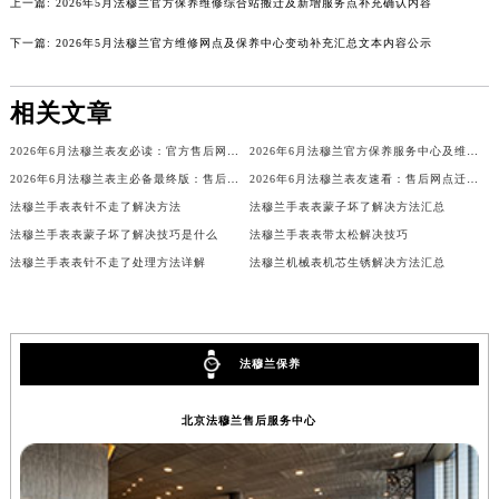
上一篇:
2026年5月法穆兰官方保养维修综合站搬迁及新增服务点补充确认内容
山东省威海市环翠区新威海路89号振华商厦一楼名表维修法穆兰售后服务中心（需提前预约）
下一篇:
2026年5月法穆兰官方维修网点及保养中心变动补充汇总文本内容公示
山东省潍坊市奎文区东风东街法穆兰售后服务中心（需提前预约）
山东省枣庄市滕州市北辛路与善国路交叉口法穆兰售后服务中心（需提前预约）
相关文章
山东省淄博市张店区金晶大道法穆兰售后服务中心（需提前预约）
上海市黄浦区南京东路299号宏伊国际广场写字楼8层806室法穆兰售后服务中心（需提前预约）
2026年6月法穆兰表友必读：官方售后网点搬迁及新开汇总
2026年6月法穆兰官方保养服务中心及维修点迁移新设补充公告原文发布
上海市徐汇区虹桥路3号港汇中心2座37层3705室法穆兰售后服务中心（需提前预约）
2026年6月法穆兰表主必备最终版：售后网点迁移与新开业
2026年6月法穆兰表友速看：售后网点迁移及新开全览
法穆兰手表表针不走了解决方法
法穆兰手表表蒙子坏了解决方法汇总
浙江省杭州市上城区钱江路1366号华润大厦A座5层503-5室法穆兰售后服务中心（需提前预约）
法穆兰手表表蒙子坏了解决技巧是什么
法穆兰手表表带太松解决技巧
浙江省湖州市吴兴区劳动路法穆兰售后服务中心（需提前预约）
法穆兰手表表针不走了处理方法详解
法穆兰机械表机芯生锈解决方法汇总
浙江省嘉兴市南湖区广益路705号嘉兴世界贸易中心A座13层1304室法穆兰售后服务中心（需提前预约）
浙江省金华市金东区东市南街777号金华万达广场4号楼22楼2209室法穆兰售后服务中心（需提前预约）
浙江省丽水市莲都区解放街法穆兰售后服务中心（需提前预约）
法穆兰保养
浙江省宁波市江北区大闸南路500号来福士广场办公楼20层2009室法穆兰售后服务中心（需提前预约）
浙江省衢州市柯城区上街法穆兰售后服务中心（需提前预约）
北京法穆兰售后服务中心
浙江省绍兴市越城区胜利东路379号世茂天际中心写字楼8层805室法穆兰售后服务中心（需提前预约）
浙江省舟山市定海区解放东路法穆兰售后服务中心（需提前预约）
澳门特别行政区大堂区议事亭前地（新马路）法穆兰售后服务中心（需提前预约）