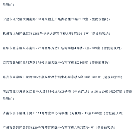
前预约）
苏州市苏州工业园区星港街199号苏州中心办公楼C座22层08室（需提前预约）
武汉市江汉区解放大道686号世界贸易大厦38层09室（需提前预约）
宁波市江北区大闸南路500号来福士广场办公楼20层2009室（需提前预约）
南宁市青秀区金湖路59号地王大厦12楼1224室（需提前预约）
合肥市蜀山区潜山路111号万象城华润大厦B座12楼03室（需提前预约）
杭州市上城区钱江路1366号华润大厦写字楼A座5层503-5室（需提前预约）
泉州市丰泽区宝洲路729号浦西万达中心写字楼A座7楼709室（需提前预约）
青岛市南区山东路6号华润大厦B座22层04室（需提前预约）
金华市金东区东市南街777号金华万达广场写字楼4号楼22层2209室（需提前预约）
烟台市芝罘区胜利路139号万达金融中心A座907室（需提前预约）
绍兴市越城区胜利东路379号世茂天际中心写字楼8层805室（需提前预约）
长春市朝阳区西安大路727号中银大厦A座(旺进大厦)18层09室（需提前预约）
贵阳市南明区都司高架桥路33号亨特国际金融中心14楼14D（需提前预约）
嘉兴市南湖区广益路705号嘉兴世界贸易中心写字楼A座13层1304室（需提前预约）
昆明市盘龙区北京路928号同德昆明广场写字楼10层06室（需提前预约）
石家庄市长安区中山东路39号勒泰中心写字楼B座13层07室（需提前预约）
南昌市红谷滩新区红谷中大道998号绿地双子塔（中央广场）A1座办公楼14层07室（需提
西安市碑林区南关正街88号华侨城长安国际中心E座6楼10室（需提前预约）
前预约）
海口市龙华区金贸东路5号海口华润大厦B座17层1707室（需提前预约）
济南市历下区经十路11111号华润中心写字楼（万象城）15层1508室（需提前预约）
唐山市路南区新华东道100号万达广场写字楼A座10层1002室（需提前预约）
台州市椒江区东海大道1800号腾达中心东1幢20楼2002室（需提前预约）
广州市天河区天河路230号万菱汇国际中心写字楼A塔7层704室（需提前预约）
内蒙古自治区呼和浩特市玉泉区大学西街70号华润万象城写字楼（鄂尔多斯大厦）23层2326室（需提前预约）