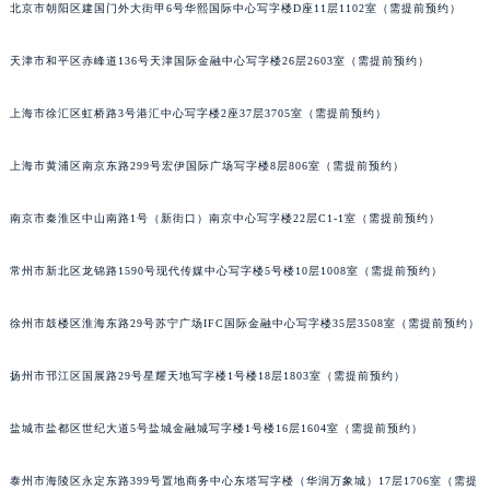
北京市朝阳区建国门外大街甲6号华熙国际中心写字楼D座11层1102室（需提前预约）
福州市鼓楼区五四路128-1号恒力城写字楼15层03室（需提前预约）
成都市锦江区人民东路6号SAC东原中心写字楼24层2406B室（需提前预约）
天津市和平区赤峰道136号天津国际金融中心写字楼26层2603室（需提前预约）
重庆市江北区观音桥步行街2号融恒时代广场写字楼9层902室（需提前预约）
长沙市芙蓉区定王台街道建湘路393号世茂环球金融中心写字楼（芙蓉广场）10层13室（需提前预约）
上海市徐汇区虹桥路3号港汇中心写字楼2座37层3705室（需提前预约）
郑州市二七区铭功路10号华润大厦写字楼29层2905室（需提前预约）
上海市黄浦区南京东路299号宏伊国际广场写字楼8层806室（需提前预约）
太原市迎泽区解放路15号亨得利名表服务中心（品牌授权店）3层整层（需提前预约）
沈阳市沈河区中街路137号亨得利名表服务中心（品牌授权店）1层整层（需提前预约）
南京市秦淮区中山南路1号（新街口）南京中心写字楼22层C1-1室（需提前预约）
沈阳市沈河区中街路83号亨得利名表服务中心（品牌授权店）1层整层（需提前预约）
乌鲁木齐市天山区红山路26号时代广场（CCMALL）C座17层17-B（需提前预约）
常州市新北区龙锦路1590号现代传媒中心写字楼5号楼10层1008室（需提前预约）
温州市鹿城区锦绣路1067号置信广场10层1015室（需提前预约）
徐州市鼓楼区淮海东路29号苏宁广场IFC国际金融中心写字楼35层3508室（需提前预约）
哈尔滨市道里区友谊西路600号富力中心T2座写字楼29层03室（需提前预约）
大连市中山区人民路15号国际金融大厦7层G室（需提前预约）
扬州市邗江区国展路29号星耀天地写字楼1号楼18层1803室（需提前预约）
佛山市禅城区季华五路57号万科金融中心C座12层1205室（需提前预约）
东莞市东城街道鸿福东路1号民盈国贸中心T1写字楼9层907室（需提前预约）
盐城市盐都区世纪大道5号盐城金融城写字楼1号楼16层1604室（需提前预约）
无锡市梁溪区人民中路139号恒隆广场写字楼1座11层1104室（需提前预约）
南通市崇川区工农路57号圆融广场写字楼16层1603室（需提前预约）
泰州市海陵区永定东路399号置地商务中心东塔写字楼（华润万象城）17层1706室（需提