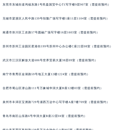
东莞市东城街道鸿福东路1号民盈国贸中心T1写字楼9层907室（需提前预约）
辽宁省铁岭市银州区南马路法穆兰售后服务中心（需提前预约）
辽宁省营口市站前区市府路与渤海大街交叉口法穆兰售后服务中心（需提前预约）
无锡市梁溪区人民中路139号恒隆广场写字楼1座11层1104室（需提前预约）
辽宁省沈阳市沈河区中街路137号亨得利名表维修授权店1楼法穆兰售后服务中心（需提前预约）
辽宁省沈阳市沈河区中街路83号亨得利名表维修授权店1楼法穆兰售后服务中心（需提前预约）
南通市崇川区工农路57号圆融广场写字楼16层1603室（需提前预约）
北京市朝阳区建国门外大街甲6号华熙国际中心D座11层1102室法穆兰售后服务中心（北京总部）（需提前预约）
北京市东城区东长安街1号王府井东方广场W3座6层602室法穆兰售后服务中心（需提前预约）
苏州市苏州工业园区星港街199号苏州中心办公楼C座22层08室（需提前预约）
河北省保定市竞秀区朝阳北大街北国先天下法穆兰售后服务中心（需提前预约）
武汉市江汉区解放大道686号世界贸易大厦38层09室（需提前预约）
内蒙古自治区阿拉善盟市左旗土尔扈特大街法穆兰售后服务中心（需提前预约）
内蒙古自治区巴彦淖尔市临河区新华街法穆兰售后服务中心（需提前预约）
南宁市青秀区金湖路59号地王大厦12楼1224室（需提前预约）
内蒙古自治区包头市青山区幸福路甲3号王府井百货名表维修法穆兰售后服务中心（需提前预约）
内蒙古自治区赤峰市红山区哈达街法穆兰售后服务中心（需提前预约）
合肥市蜀山区潜山路111号万象城华润大厦B座12楼03室（需提前预约）
内蒙古自治区鄂尔多斯市东胜区伊金霍洛街法穆兰售后服务中心（需提前预约）
泉州市丰泽区宝洲路729号浦西万达中心写字楼A座7楼709室（需提前预约）
内蒙古自治区呼伦贝尔市海拉尔区中央街法穆兰售后服务中心（需提前预约）
内蒙古自治区通辽市科尔沁区明仁大街法穆兰售后服务中心（需提前预约）
青岛市南区山东路6号华润大厦B座22层04室（需提前预约）
内蒙古自治区乌海市海勃湾区人民南路法穆兰售后服务中心（需提前预约）
内蒙古自治区乌兰察布市集宁区恩和大街法穆兰售后服务中心（需提前预约）
烟台市芝罘区胜利路139号万达金融中心A座907室（需提前预约）