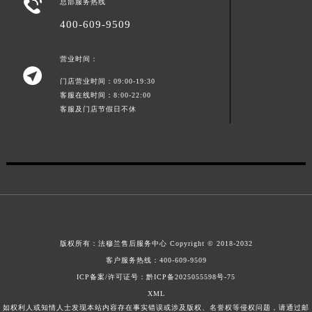

总部服务热线
湖南省常德市武陵区人民路法穆兰售后服务中心（需提前预约）
400-609-9509
湖南省郴州市北湖区国庆北路法穆兰售后服务中心（需提前预约）
湖南省衡阳市雁峰区解放路法穆兰售后服务中心（需提前预约）
营业时间：

湖南省怀化市鹤城区迎丰中路法穆兰售后服务中心（需提前预约）
门店营业时间：09:00-19:30
湖南省娄底市娄星区长青街法穆兰售后服务中心（需提前预约）
客服在线时间：8:00-22:00
客服及门店节假日不休
湖南省邵阳市双清区东风路法穆兰售后服务中心（需提前预约）
湖南省湘潭市雨湖区莲城大道法穆兰售后服务中心（需提前预约）
湖南省益阳市赫山区桃花仑路法穆兰售后服务中心（需提前预约）
湖南省永州市冷水滩区永州大道与中兴路交叉口法穆兰售后服务中心（需提前预约）
湖南省岳阳市岳阳楼区东茅岭路法穆兰售后服务中心（需提前预约）
湖南省张家界市永定区解放路法穆兰售后服务中心（需提前预约）
湖南省长沙市芙蓉区建湘路393号世茂环球金融中心写字楼10层1013室法穆兰售后服务中心（需提前预约）
版权所有：
法穆兰售后服务中心
Copyright © 2018-2032
湖南省株洲市芦淞区建设南路法穆兰售后服务中心（需提前预约）
客户服务热线：
400-609-9509
甘肃省白银市白银区北京路法穆兰售后服务中心（需提前预约）
ICP备案/许可证号：黔ICP备2025055598号-75
甘肃省定西市安定区解放路法穆兰售后服务中心（需提前预约）
XML
甘肃省敦煌市沙州镇阳关中路法穆兰售后服务中心（需提前预约）
如权利人或知情人士发现本站内容存在事实错误或涉及版权、名誉权等侵权问题，请通过邮