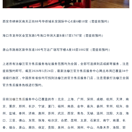
安徽省亳州市谯城区魏武大道法穆兰售后服务中心（需提前预约）
安徽省池州市贵池区长江路法穆兰售后服务中心（需提前预约）
西安市碑林区南关正街88号华侨城长安国际中心E座6楼10室（需提前预约）
安徽省滁州市琅琊区南谯北路法穆兰售后服务中心（需提前预约）
安徽省阜阳市颍州区颍州北路法穆兰售后服务中心（需提前预约）
海口市龙华区金贸东路5号海口华润大厦B座17层1707室（需提前预约）
安徽省淮北市相山区淮海路法穆兰售后服务中心（需提前预约）
安徽省淮南市田家庵区国庆中路法穆兰售后服务中心（需提前预约）
唐山市路南区新华东道100号万达广场写字楼A座10层1002室（需提前预约）
安徽省黄山市屯溪区黄山西路法穆兰售后服务中心（需提前预约）
安徽省六安市金安区解放中路法穆兰售后服务中心（需提前预约）
上述所有法穆兰官方售后服务地址服务范围均为全国，全部可选择到店或邮寄服务，注意
提前预约即可。截至2026年5月24日，最新法穆兰官方售后服务中心网点布局已覆盖34个
安徽省马鞍山市雨山区湖南西路法穆兰售后服务中心（需提前预约）
省级行政区，中国所有省份均可找到法穆兰的官方售后服务门店，注意需拨打法穆兰全国
安徽省宿州市埇桥区人民中路法穆兰售后服务中心（需提前预约）
官方售后服务热线进行预约。
安徽省铜陵市铜官区石城大道法穆兰售后服务中心（需提前预约）
安徽省芜湖市镜湖区中山路步行街法穆兰售后服务中心（需提前预约）
目前
法穆兰售后
服务中心已覆盖的市：北京、上海、广州、深圳、成都、杭州、天津、南
安徽省宣城市宣州区叠嶂西路法穆兰售后服务中心（需提前预约）
京、重庆、郑州、长沙、宁波、厦门、福州、南昌、金华、嘉兴、扬州、常州、绍兴、徐
福建省龙岩市新罗区九一南路法穆兰售后服务中心（需提前预约）
州、盐城、泰州、济南、惠州、苏州、武汉、西安、青岛、无锡、温州、沈阳、大连、海
口、三亚、佛山、东莞、珠海、哈尔滨、合肥、昆明、太原、石家庄、南宁、南通、长
福建省南平市建阳区人民西路法穆兰售后服务中心（需提前预约）
春、烟台、唐山、廊坊、保定、贵阳、泉州、台州、湖州、中山、乌鲁木齐、洛阳、邯
福建省宁德市蕉城区天湖东路法穆兰售后服务中心（需提前预约）