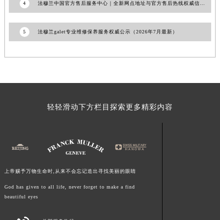
4
法穆兰中国官方售后服务中心｜全新网点地址与官方售后热线权威信息通告（2026年7月最新）
河南省信阳市浉河区东方红大道法穆兰售后服务中心（需提前预约）
河南省许昌市魏都区建安大道与八龙路交叉口法穆兰售后服务中心（需提前预约）
5
法穆兰galet专业维修保养服务权威公示（2026年7月最新）
河南省郑州市二七区民主路10号华润大厦29层2905室法穆兰售后服务中心（需提前预约）
河南省周口市川汇区七一路法穆兰售后服务中心（需提前预约）
河南省驻马店市驿城区乐山大道与置地大道交叉口法穆兰售后服务中心（需提前预约）
湖北省鄂州市鄂城区文星大道法穆兰售后服务中心（需提前预约）
湖北省黄冈市黄州区赤壁大道法穆兰售后服务中心（需提前预约）
湖北省黄石市黄石港区武汉路法穆兰售后服务中心（需提前预约）
轻轻滑动下方栏目探索更多精彩内容
湖北省荆门市东宝中天街步行街法穆兰售后服务中心（需提前预约）
湖北省荆州市荆州区荆中路法穆兰售后服务中心（需提前预约）
湖北省十堰市茅箭区人民北路法穆兰售后服务中心（需提前预约）
湖北省随州市曾都区青年路法穆兰售后服务中心（需提前预约）
上帝赐予万物生命时,从来不会忘记造出寻找美丽的眼睛
湖北省咸宁市咸安区长安大道法穆兰售后服务中心（需提前预约）
God has given to all life, never forget to make a find
湖北省襄阳市樊城区长虹路与人民路交叉口法穆兰售后服务中心（需提前预约）
beautiful eyes
湖北省孝感市孝南区复兴大道法穆兰售后服务中心（需提前预约）
湖北省宜昌市西陵区夷陵大道与港窑路法穆兰售后服务中心（需提前预约）