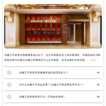
广东省梅州市梅江区金燕大道法穆兰售后服务中心（需提前预约）
广东省清远市清城区湖西路法穆兰售后服务中心（需提前预约）
广东省汕头市龙湖区长平路法穆兰售后服务中心（需提前预约）
广东省汕尾市城区香洲街道园林社区翠园街法穆兰售后服务中心（需提前预约）
广东省韶关市武江区芙蓉新区与老城中心交汇处法穆兰售后服务中心（需提前预约）
广东省深圳市罗湖区深南东路5001号华润大厦17层1701室法穆兰售后服务中心（需提前预约）
广东省阳江市江城区东风一路法穆兰售后服务中心（需提前预约）
广东省云浮市云城区金山路法穆兰售后服务中心（需提前预约）
法穆兰手表售后维修服务地点位于：北京市朝阳区及上海市黄浦区。详细的地址与联
广东省湛江市赤坎区观海北路法穆兰售后服务中心（需提前预约）
系电话您可以通过法穆兰官网或官方公众号获取，也可以拨打本站页面......
详情 >
广东省肇庆市端州区信安大道与砚都大道交汇处法穆兰售后服务中心（需提前预约）
广西壮族自治区百色市右江区中山二路法穆兰售后服务中心（需提前预约）
2
法穆兰手表售后维修服务地点电话是多少？
广西壮族自治区北海市海城区北京路法穆兰售后服务中心（需提前预约）
广西壮族自治区崇左市江州区石景林街道友谊大道与丽川路交汇处法穆兰售后服务中心（需提前预约）
3
为什么法穆兰手表会起雾？(法穆兰手表起雾处理方法？)
广西壮族自治区防城港市港口区金花茶大道法穆兰售后服务中心（需提前预约）
4
法穆兰表带的保养方法（手表如何保养）
广西壮族自治区贵港市港北区港城街道布山大道与仙衣路交叉口法穆兰售后服务中心（需提前预约）
广西壮族自治区桂林市秀峰区红岭路法穆兰售后服务中心（需提前预约）