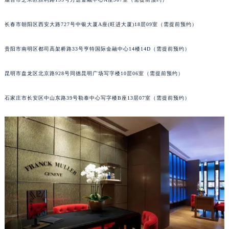
内蒙古自治区锡林郭勒盟市锡林浩特市光明街与额尔敦路交叉口法穆兰售后服务中心（需提前预约）
内蒙古自治区兴安盟市乌兰浩特市兴安大街法穆兰售后服务中心（需提前预约）
长春市朝阳区西安大路727号中银大厦A座(旺进大厦)18层09室（需提前预约）
山西省大同市平城区迎宾街法穆兰售后服务中心（需提前预约）
贵阳市南明区都司高架桥路33号亨特国际金融中心14楼14D（需提前预约）
山西省晋城市城区黄华街法穆兰售后服务中心（需提前预约）
山西省晋中市榆次区顺城街法穆兰售后服务中心（需提前预约）
昆明市盘龙区北京路928号同德昆明广场写字楼10层06室（需提前预约）
山西省临汾市尧都区解放路法穆兰售后服务中心（需提前预约）
山西省吕梁市离石区永宁中路与建设街交叉口法穆兰售后服务中心（需提前预约）
石家庄市长安区中山东路39号勒泰中心写字楼B座13层07室（需提前预约）
山西省朔州市朔城区怡西路与鄯阳西街交汇处法穆兰售后服务中心（需提前预约）
山西省忻州市忻府区和平东街与七一南路交叉口法穆兰售后服务中心（需提前预约）
山西省阳泉市郊区平阳东街与新城大道交叉口法穆兰售后服务中心（需提前预约）
山西省运城市盐湖区河东街法穆兰售后服务中心（需提前预约）
山西省长治市潞州区英雄中路法穆兰售后服务中心（需提前预约）
山西省太原市迎泽区迎泽街道解放路15号亨得利名表维修授权店3楼法穆兰售后服务中心（需提前预约）
天津市和平区赤峰道136号天津国际金融中心26层2603室法穆兰售后服务中心（需提前预约）
安徽省安庆市迎江区人民路法穆兰售后服务中心（需提前预约）
安徽省蚌埠市蚌山区淮河路法穆兰售后服务中心（需提前预约）