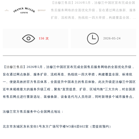
【法穆兰售后】2026年5月，法穆兰中国区宣布完成全国
徐州市鼓楼区淮海东路29号苏宁广场IFC国际金融中心写字楼35层3508室（需提前预约）
售后服务网络的全面优化升级，旨在通过网点焕新、服务
扬州市邗江区国展路29号星耀天地写字楼1号楼18层1803室（需提前预约）
扩容、流程再造、热线统一四大举措，构建覆盖全国、标
盐城市盐都区世纪大道5号盐城金融城写字楼1号楼16层1604室（需提前预约）
准统一、便捷高效的官方售后体系，全面提升中国表主
泰州市海陵区永定东路399号置地商务中心东塔写字楼（华润万象城）17层1706室（需提前预约）
的…

156 次
2026-05-24
宁波市江北区大闸南路500号来福士广场办公楼20层2009室（需提前预约）
杭州市上城区钱江路1366号华润大厦写字楼A座5层503-5室（需提前预约）
金华市金东区东市南街777号金华万达广场写字楼4号楼22层2209室（需提前预约）
绍兴市越城区胜利东路379号世茂天际中心写字楼8层805室（需提前预约）
【
法穆兰售后
】2026年5月，法穆兰中国区宣布完成全国售后服务网络的全面优化升级，
旨在通过网点焕新、服务扩容、流程再造、热线统一四大举措，构建覆盖全国、标准统
嘉兴市南湖区广益路705号嘉兴世界贸易中心写字楼A座13层1304室（需提前预约）
一、便捷高效的官方售后体系，全面提升中国表主的售后体验。此次升级是法穆兰中国区
南昌市红谷滩新区红谷中大道998号绿地双子塔（中央广场）A1座办公楼14层07室（需提前预约）
近年来规模最大的服务升级工程，聚焦“直营提质、扩容、区域均衡”三大方向，对全国原
济南市历下区经十路11111号华润中心写字楼（万象城）15层1508室（需提前预约）
有售后网点进行重新选址、装修焕新、设备迭代与人员培训，同时新增多个城市服务点。
广州市天河区天河路230号万菱汇国际中心写字楼A塔7层704室（需提前预约）
广州市越秀区环市东路371-375号世界贸易中心大厦南塔写字楼15层07室（需提前预约）
法穆兰官方售后服务中心全国网点地址：
深圳市罗湖区深南东路5001号华润大厦写字楼17层1701室（需提前预约）
北京市东城区东长安街1号东方广场写字楼W3座6层602室（需提前预约）
惠州市惠城区江北文昌一路7号华贸大厦写字楼1座30层05室（需提前预约）
厦门市思明区湖滨东路95号华润大厦写字楼B座11层1104室（需提前预约）