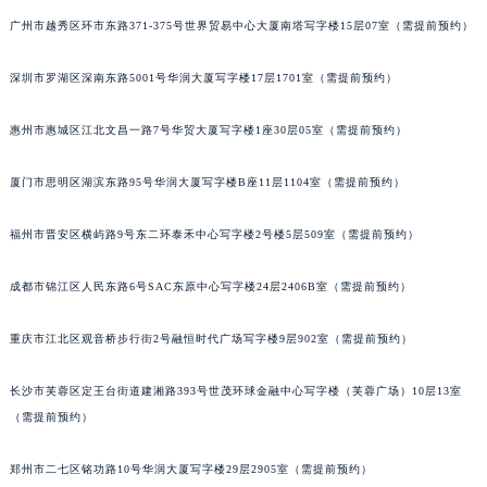
甘肃省兰州市七里河区西津西路16号兰州中心写字楼21层2102室（需提前预约）
广州市越秀区环市东路371-375号世界贸易中心大厦南塔写字楼15层07室（需提前预约）
重庆市解放碑渝中区民权路28号英利国际金融中心写字楼20层01室（需提前预约）
深圳市罗湖区深南东路5001号华润大厦写字楼17层1701室（需提前预约）
黑龙江省大庆市萨尔图区会战大街法穆兰售后服务中心（需提前预约）
黑龙江省鹤岗市向阳区红军路法穆兰售后服务中心（需提前预约）
惠州市惠城区江北文昌一路7号华贸大厦写字楼1座30层05室（需提前预约）
黑龙江省黑河市爱辉区中央街法穆兰售后服务中心（需提前预约）
黑龙江省鸡西市鸡冠区红军路法穆兰售后服务中心（需提前预约）
厦门市思明区湖滨东路95号华润大厦写字楼B座11层1104室（需提前预约）
黑龙江省佳木斯市向阳区长安路法穆兰售后服务中心（需提前预约）
黑龙江省牡丹江市东安区太平路法穆兰售后服务中心（需提前预约）
福州市晋安区横屿路9号东二环泰禾中心写字楼2号楼5层509室（需提前预约）
黑龙江省七台河市桃山区大同街法穆兰售后服务中心（需提前预约）
成都市锦江区人民东路6号SAC东原中心写字楼24层2406B室（需提前预约）
黑龙江省齐齐哈尔市龙沙区龙华路法穆兰售后服务中心（需提前预约）
黑龙江省双鸭山市尖山区新兴大街法穆兰售后服务中心（需提前预约）
重庆市江北区观音桥步行街2号融恒时代广场写字楼9层902室（需提前预约）
黑龙江省绥化市北林区新华街与康庄路交叉口法穆兰售后服务中心（需提前预约）
黑龙江省伊春市伊美区通河路法穆兰售后服务中心（需提前预约）
长沙市芙蓉区定王台街道建湘路393号世茂环球金融中心写字楼（芙蓉广场）10层13室
吉林省白城市洮北区明仁南街法穆兰售后服务中心（需提前预约）
（需提前预约）
吉林省白山市浑江区浑江大街法穆兰售后服务中心（需提前预约）
郑州市二七区铭功路10号华润大厦写字楼29层2905室（需提前预约）
吉林省吉林市船营区河南街法穆兰售后服务中心（需提前预约）