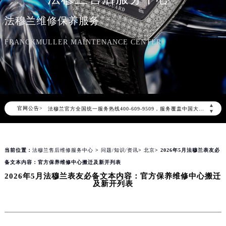
法穆兰维修保养服务
FRANCKMULLER MAINTENANCE CENTER
2026年8月法穆兰中国区售后服务网络优化升级公告
2026年8月法穆兰全国官方售后客户服务热线：400-609-9509
▲
官网公告>
法穆兰官方全国统一服务热线400-609-9509，服务覆盖中国大陆、香港、澳门、台湾全部区域（非大陆需加拨“+86”）
▼
2026年8月法穆兰售后服务中心最新网点地址：
北京市朝阳区建国门外大街甲6号华熙国际中心写字楼D座11层1102室（北京总部）（需提前预约）
当前位置：
法穆兰售后维修服务中心
>
问题/知识/资讯
>
北京
> 2026年5月法穆兰表友必
北京市东城区东长安街1号东方广场写字楼W3座6层602室（需提前预约）
备文本内容：官方保养维修中心搬迁及新开列表
天津市和平区赤峰道136号天津国际金融中心写字楼26层2603室（需提前预约）
2026年5月法穆兰表友必备文本内容：官方保养维修中心搬迁
上海市徐汇区虹桥路3号港汇中心写字楼2座37层3705室（需提前预约）
及新开列表
上海市黄浦区南京东路299号宏伊国际广场写字楼8层806室（需提前预约）
南京市秦淮区中山南路1号（新街口）南京中心写字楼22层C1-1室（需提前预约）
常州市新北区龙锦路1590号现代传媒中心写字楼5号楼10层1008室（需提前预约）