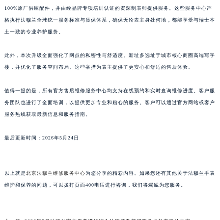
100%原厂供应配件，并由经品牌专项培训认证的资深制表师提供服务。这些服务中心严
江西省景德镇市珠山区珠山中路法穆兰售后服务中心（需提前预约）
格执行法穆兰全球统一服务标准与质保体系，确保无论表主身处何地，都能享受与瑞士本
江西省九江市浔阳区浔阳路法穆兰售后服务中心（需提前预约）
土一致的专业养护服务。
江西省南昌市红谷滩新区红谷中大道998号绿地双子塔（中央广场）A1座办公楼14层1407室法穆兰售后服务中心（需提前预约）
江西省萍乡市安源区萍安北大道与康庄路交叉口法穆兰售后服务中心（需提前预约）
此外，本次升级全面强化了网点的私密性与舒适度。新址多选址于城市核心商圈高端写字
江西省上饶市信州区滨江西路法穆兰售后服务中心（需提前预约）
楼，并优化了服务空间布局。这些举措为表主提供了更安心和舒适的售后体验。
江西省新余市渝水区北湖西路法穆兰售后服务中心（需提前预约）
值得一提的是，所有官方售后维修服务中心均支持在线预约和实时查询维修进度。客户服
江西省宜春市袁州区中山中路法穆兰售后服务中心（需提前预约）
务团队也进行了全面培训，以提供更加专业和贴心的服务。客户可以通过官方网站或客户
江西省鹰潭市月湖区胜利东路法穆兰售后服务中心（需提前预约）
服务热线获取最新信息和服务指南。
山东省德州市德城区东风中路法穆兰售后服务中心（需提前预约）
山东省东营市东营区济南路法穆兰售后服务中心（需提前预约）
最后更新时间：2026年5月24日
山东省济南市历下区经十路11111号华润中心写字楼（万象城）15层1508室法穆兰售后服务中心（需提前预约）
山东省济宁市任城区太白楼路法穆兰售后服务中心（需提前预约）
以上就是
北京法穆兰维修服务中心
为您分享的精彩内容。如果您还有其他关于法穆兰手表
山东省莱芜市文化南路8号银座商城名表维修一楼名表维修法穆兰售后服务中心（需提前预约）
维护和保养的问题，可以拨打页面400电话进行咨询，我们将竭诚为您服务。
山东省临沂市兰山区解放路法穆兰售后服务中心（需提前预约）
山东省日照市东港区烟台路法穆兰售后服务中心（需提前预约）
山东省泰安市泰山区财源街道泰山大街法穆兰售后服务中心（需提前预约）