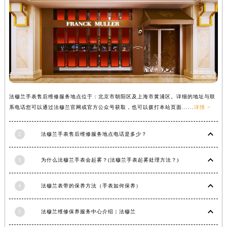
广西壮族自治区河池市金城江区金城江街道朝阳路法穆兰售后服务中心（需提前预约）
广西壮族自治区贺州市八步区城东街道灵峰南路法穆兰售后服务中心（需提前预约）
广西壮族自治区来宾市兴宾区桂中大道法穆兰售后服务中心（需提前预约）
广西壮族自治区柳州市城中区中山中路法穆兰售后服务中心（需提前预约）
广西壮族自治区钦州市钦南区金海湾东大街法穆兰售后服务中心（需提前预约）
广西壮族自治区梧州市万秀区龙湖镇高旺路法穆兰售后服务中心（需提前预约）
广西壮族自治区玉林市玉州区金玉路法穆兰售后服务中心（需提前预约）
法穆兰手表售后维修服务地点位于：北京市朝阳区及上海市黄浦区。详细的地址与联
系电话您可以通过法穆兰官网或官方公众号获取，也可以拨打本站页面......
详情 >
海南省儋州市儋州市那大镇兰洋北路法穆兰售后服务中心（需提前预约）
海南省东方市八所镇解放西路法穆兰售后服务中心（需提前预约）
2
法穆兰手表售后维修服务地点电话是多少？
海南省琼海市嘉积镇东风路法穆兰售后服务中心（需提前预约）
海南省三沙市西沙区西沙群岛永兴岛北京路法穆兰售后服务中心（需提前预约）
3
为什么法穆兰手表会起雾？(法穆兰手表起雾处理方法？)
海南省三亚市吉阳区迎宾路法穆兰售后服务中心（需提前预约）
海南省万宁市万城镇解放路法穆兰售后服务中心（需提前预约）
4
法穆兰表带的保养方法（手表如何保养）
海南省文昌市文城镇教育东路法穆兰售后服务中心（需提前预约）
海南省五指山市通什镇三月三大道法穆兰售后服务中心（需提前预约）
5
法穆兰维修保养服务中心介绍 | 法穆兰
香港特别行政区尖沙咀区油尖旺区广东道法穆兰售后服务中心（需提前预约）