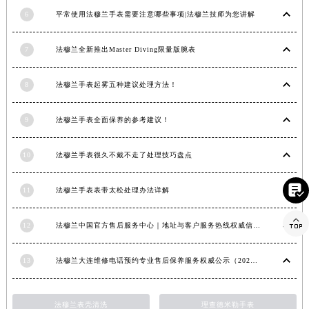
香港特别行政区金钟区中西区金钟道法穆兰售后服务中心（需提前预约）
6
平常使用法穆兰手表需要注意哪些事项|法穆兰技师为您讲解
香港特别行政区九龙区油尖旺区弥敦道法穆兰售后服务中心（需提前预约）
7
法穆兰全新推出Master Diving限量版腕表
香港特别行政区铜锣湾区湾仔区轩尼诗道法穆兰售后服务中心（需提前预约）
河南省安阳市文峰区解放大道法穆兰售后服务中心（需提前预约）
8
法穆兰手表起雾五种建议处理方法！
河南省鹤壁市淇滨区九州路法穆兰售后服务中心（需提前预约）
河南省济源市沁园街道济水大道法穆兰售后服务中心（需提前预约）
9
法穆兰手表全面保养的参考建议！
河南省焦作市解放区解放路法穆兰售后服务中心（需提前预约）
河南省开封市鼓楼区中山路法穆兰售后服务中心（需提前预约）
10
法穆兰手表很久不戴不走了处理技巧盘点
河南省洛阳市西工区中州中路与解放路交叉口法穆兰售后服务中心（需提前预约）

河南省漯河市源汇区交通路法穆兰售后服务中心（需提前预约）
11
法穆兰手表表带太松处理办法详解
河南省南阳市宛城区范蠡东路与南都路交叉口法穆兰售后服务中心（需提前预约）

12
法穆兰中国官方售后服务中心｜地址与客户服务热线权威信息通知（2026年7月最新）
河南省平顶山市卫东区建设路法穆兰售后服务中心（需提前预约）
河南省濮阳市大华龙区开州路绿城路交叉口法穆兰售后服务中心（需提前预约）
13
法穆兰大连维修电话预约专业售后保养服务权威公示（2026年7月最新）
河南省三门峡市湖滨区和平路法穆兰售后服务中心（需提前预约）
河南省商丘市梁园区神火大道法穆兰售后服务中心（需提前预约）
河南省新乡市红旗区人民路法穆兰售后服务中心（需提前预约）
法穆兰表壳清洗
理查德米勒手表