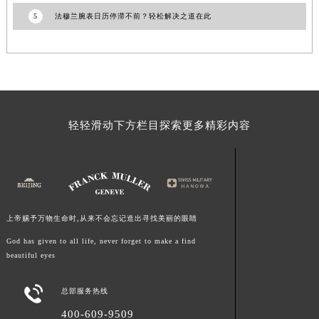
湖南省常德市武陵区人民路法穆兰售后服务中心（需提前预约）
5
法穆兰腕表日历停滞不前？轻松解决之道在此
湖南省郴州市北湖区国庆北路法穆兰售后服务中心（需提前预约）
湖南省衡阳市雁峰区解放路法穆兰售后服务中心（需提前预约）
湖南省怀化市鹤城区迎丰中路法穆兰售后服务中心（需提前预约）
湖南省娄底市娄星区长青街法穆兰售后服务中心（需提前预约）
湖南省邵阳市双清区东风路法穆兰售后服务中心（需提前预约）
轻轻滑动下方栏目探索更多精彩内容
湖南省湘潭市雨湖区莲城大道法穆兰售后服务中心（需提前预约）
湖南省益阳市赫山区桃花仑路法穆兰售后服务中心（需提前预约）
湖南省永州市冷水滩区永州大道与中兴路交叉口法穆兰售后服务中心（需提前预约）
湖南省岳阳市岳阳楼区东茅岭路法穆兰售后服务中心（需提前预约）
湖南省张家界市永定区解放路法穆兰售后服务中心（需提前预约）
上帝赐予万物生命时,从来不会忘记造出寻找美丽的眼睛
湖南省长沙市芙蓉区建湘路393号世茂环球金融中心写字楼10层1013室法穆兰售后服务中心（需提前预约）
God has given to all life, never forget to make a find
湖南省株洲市芦淞区建设南路法穆兰售后服务中心（需提前预约）
beautiful eyes
甘肃省白银市白银区北京路法穆兰售后服务中心（需提前预约）

总部服务热线
甘肃省定西市安定区解放路法穆兰售后服务中心（需提前预约）
400-609-9509
甘肃省敦煌市沙州镇阳关中路法穆兰售后服务中心（需提前预约）