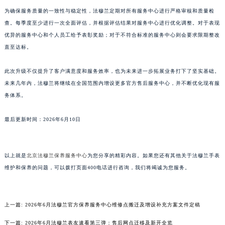
山东省威海市环翠区新威海路89号振华商厦一楼名表维修法穆兰售后服务中心（需提前预约）
为确保服务质量的一致性与稳定性，法穆兰定期对所有服务中心进行严格审核和质量检
查。每季度至少进行一次全面评估，并根据评估结果对服务中心进行优化调整。对于表现
山东省潍坊市奎文区东风东街法穆兰售后服务中心（需提前预约）
优异的服务中心和个人员工给予表彰奖励；对于不符合标准的服务中心则会要求限期整改
山东省枣庄市滕州市北辛路与善国路交叉口法穆兰售后服务中心（需提前预约）
直至达标。
山东省淄博市张店区金晶大道法穆兰售后服务中心（需提前预约）
上海市黄浦区南京东路299号宏伊国际广场写字楼8层806室法穆兰售后服务中心（需提前预约）
此次升级不仅提升了客户满意度和服务效率，也为未来进一步拓展业务打下了坚实基础。
上海市徐汇区虹桥路3号港汇中心2座37层3705室法穆兰售后服务中心（需提前预约）
未来几年内，法穆兰将继续在全国范围内增设更多官方售后服务中心，并不断优化现有服
浙江省杭州市上城区钱江路1366号华润大厦A座5层503-5室法穆兰售后服务中心（需提前预约）
务体系。
浙江省湖州市吴兴区劳动路法穆兰售后服务中心（需提前预约）
最后更新时间：2026年6月10日
浙江省嘉兴市南湖区广益路705号嘉兴世界贸易中心A座13层1304室法穆兰售后服务中心（需提前预约）
浙江省金华市金东区东市南街777号金华万达广场4号楼22楼2209室法穆兰售后服务中心（需提前预约）
浙江省丽水市莲都区解放街法穆兰售后服务中心（需提前预约）
以上就是
北京法穆兰保养服务中心
为您分享的精彩内容。如果您还有其他关于法穆兰手表
浙江省宁波市江北区大闸南路500号来福士广场办公楼20层2009室法穆兰售后服务中心（需提前预约）
维护和保养的问题，可以拨打页面400电话进行咨询，我们将竭诚为您服务。
浙江省衢州市柯城区上街法穆兰售后服务中心（需提前预约）
浙江省绍兴市越城区胜利东路379号世茂天际中心写字楼8层805室法穆兰售后服务中心（需提前预约）
上一篇:
2026年6月法穆兰官方保养服务中心维修点搬迁及增设补充方案文件定稿
浙江省舟山市定海区解放东路法穆兰售后服务中心（需提前预约）
澳门特别行政区大堂区议事亭前地（新马路）法穆兰售后服务中心（需提前预约）
下一篇:
2026年6月法穆兰表友速看第三弹：售后网点迁移及新开全览