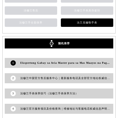
河南省信阳市浉河区东方红大道法穆兰售后服务中心（需提前预约）
法穆兰售后
法穆兰手表真伪鉴别
河南省许昌市魏都区建安大道与八龙路交叉口法穆兰售后服务中心（需提前预约）
河南省郑州市二七区民主路10号华润大厦29层2905室法穆兰售后服务中心（需提前预约）
法穆兰手全面保养
法兰克穆勒手表
河南省周口市川汇区七一路法穆兰售后服务中心（需提前预约）
河南省驻马店市驿城区乐山大道与置地大道交叉口法穆兰售后服务中心（需提前预约）
湖北省鄂州市鄂城区文星大道法穆兰售后服务中心（需提前预约）
随机推荐
湖北省黄冈市黄州区赤壁大道法穆兰售后服务中心（需提前预约）
湖北省黄石市黄石港区武汉路法穆兰售后服务中心（需提前预约）
1
Ekspertong Gabay sa Avia Master para sa Mas Maayos na Paglalaro Online
湖北省荆门市东宝中天街步行街法穆兰售后服务中心（需提前预约）
湖北省荆州市荆州区荆中路法穆兰售后服务中心（需提前预约）
2
法穆兰中国官方售后服务中心｜最新服务电话及全部官方地址权威信息通知（2026年6月最新）
湖北省十堰市茅箭区人民北路法穆兰售后服务中心（需提前预约）
湖北省随州市曾都区青年路法穆兰售后服务中心（需提前预约）
3
法穆兰手表保养技巧（法穆兰手表保养方法）
湖北省咸宁市咸安区长安大道法穆兰售后服务中心（需提前预约）
湖北省襄阳市樊城区长虹路与人民路交叉口法穆兰售后服务中心（需提前预约）
湖北省孝感市孝南区复兴大道法穆兰售后服务中心（需提前预约）
4
法穆兰官方服务项目及价格查询｜维修地址与客服电话权威信息声明（2026年6月最新）
湖北省宜昌市西陵区夷陵大道与港窑路法穆兰售后服务中心（需提前预约）