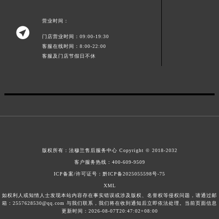
甘肃省合作市人民街法穆兰售后服务中心（需提前预约）
营业时间：
甘肃省嘉峪关市雄关区新华中路法穆兰售后服务中心（需提前预约）

门店营业时间：09:00-19:30
甘肃省金昌市金川区北京路法穆兰售后服务中心（需提前预约）
客服在线时间：8:00-22:00
甘肃省酒泉市肃州区西大街法穆兰售后服务中心（需提前预约）
客服及门店节假日不休
甘肃省临夏市城南街道团结路法穆兰售后服务中心（需提前预约）
甘肃省陇南市武都区人民路法穆兰售后服务中心（需提前预约）
甘肃省平凉市崆峒区西大街法穆兰售后服务中心（需提前预约）
甘肃省庆阳市西峰区南大街法穆兰售后服务中心（需提前预约）
甘肃省天水市秦州区民主路法穆兰售后服务中心（需提前预约）
甘肃省武威市凉州区迎宾路法穆兰售后服务中心（需提前预约）
甘肃省张掖市甘州区民乐北路法穆兰售后服务中心（需提前预约）
版权所有：
法穆兰售后服务中心
Copyright © 2018-2032
宁夏回族自治区固原市原州区文化街法穆兰售后服务中心（需提前预约）
客户服务热线：
400-609-9509
宁夏回族自治区石嘴山市大武口区贺兰山路法穆兰售后服务中心（需提前预约）
ICP备案/许可证号：黔ICP备2025055598号-75
XML
宁夏回族自治区吴忠市利通区开元大道法穆兰售后服务中心（需提前预约）
如权利人或知情人士发现本站内容存在事实错误或涉及版权、名誉权等侵权问题，请通过邮
宁夏回族自治区银川市兴庆区新华东路97号新百中心C馆一层C1-18号商铺法穆兰售后服务中心（需提前预约）
箱：2557628530@qq.com 与我们联系，我们将在收到通知后立即依法处理。当前页面信息
更新时间：2026-08-07T20:47:02+08:00
宁夏回族自治区中卫市沙坡头区鼓楼东街法穆兰售后服务中心（需提前预约）