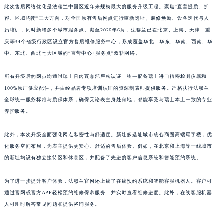
此次售后网络优化是法穆兰中国区近年来规模最大的服务升级工程。聚焦“直营提质、扩
江西省景德镇市珠山区珠山中路法穆兰售后服务中心（需提前预约）
容、区域均衡”三大方向，对全国原有售后网点进行重新选址、装修焕新、设备迭代与人
江西省九江市浔阳区浔阳路法穆兰售后服务中心（需提前预约）
员培训，同时新增多个城市服务点。截至2026年6月，法穆兰已在北京、上海、天津、重
江西省南昌市红谷滩新区红谷中大道998号绿地双子塔（中央广场）A1座办公楼14层1407室法穆兰售后服务中心（需提前预约）
庆等34个省级行政区设立官方售后维修服务中心，形成覆盖华北、华东、华南、西南、华
江西省萍乡市安源区萍安北大道与康庄路交叉口法穆兰售后服务中心（需提前预约）
中、东北、西北七大区域的“直营中心+服务点”双轨网络。
江西省上饶市信州区滨江西路法穆兰售后服务中心（需提前预约）
所有升级后的网点均通过瑞士日内瓦总部严格认证，统一配备瑞士进口精密检测仪器和
江西省新余市渝水区北湖西路法穆兰售后服务中心（需提前预约）
100%原厂供应配件，并由经品牌专项培训认证的资深制表师提供服务。严格执行法穆兰
江西省宜春市袁州区中山中路法穆兰售后服务中心（需提前预约）
全球统一服务标准与质保体系，确保无论表主身处何地，都能享受与瑞士本土一致的专业
江西省鹰潭市月湖区胜利东路法穆兰售后服务中心（需提前预约）
养护服务。
山东省德州市德城区东风中路法穆兰售后服务中心（需提前预约）
山东省东营市东营区济南路法穆兰售后服务中心（需提前预约）
此外，本次升级全面强化网点私密性与舒适度。新址多选址城市核心商圈高端写字楼，优
山东省济南市历下区经十路11111号华润中心写字楼（万象城）15层1508室法穆兰售后服务中心（需提前预约）
化服务空间布局，为表主提供更安心、舒适的售后体验。例如，在北京和上海等一线城市
的新址均设有独立接待区和休息区，并配备了先进的客户信息系统和智能预约系统。
山东省济宁市任城区太白楼路法穆兰售后服务中心（需提前预约）
山东省莱芜市文化南路8号银座商城名表维修一楼名表维修法穆兰售后服务中心（需提前预约）
为了进一步提升客户体验，法穆兰官网还上线了在线预约系统和智能客服机器人。客户可
山东省临沂市兰山区解放路法穆兰售后服务中心（需提前预约）
通过官网或官方APP轻松预约维修保养服务，并实时查看维修进度。此外，在线客服机器
山东省日照市东港区烟台路法穆兰售后服务中心（需提前预约）
人可即时解答常见问题和提供咨询服务。
山东省泰安市泰山区财源街道泰山大街法穆兰售后服务中心（需提前预约）