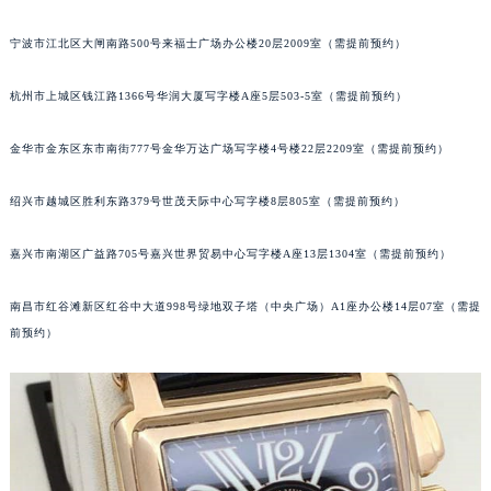
苏州市苏州工业园区星港街199号苏州中心办公楼C座22层08室（需提前预约）
宁波市江北区大闸南路500号来福士广场办公楼20层2009室（需提前预约）
武汉市江汉区解放大道686号世界贸易大厦38层09室（需提前预约）
南宁市青秀区金湖路59号地王大厦12楼1224室（需提前预约）
杭州市上城区钱江路1366号华润大厦写字楼A座5层503-5室（需提前预约）
合肥市蜀山区潜山路111号万象城华润大厦B座12楼03室（需提前预约）
泉州市丰泽区宝洲路729号浦西万达中心写字楼A座7楼709室（需提前预约）
金华市金东区东市南街777号金华万达广场写字楼4号楼22层2209室（需提前预约）
青岛市南区山东路6号华润大厦B座22层04室（需提前预约）
绍兴市越城区胜利东路379号世茂天际中心写字楼8层805室（需提前预约）
烟台市芝罘区胜利路139号万达金融中心A座907室（需提前预约）
长春市朝阳区西安大路727号中银大厦A座(旺进大厦)18层09室（需提前预约）
嘉兴市南湖区广益路705号嘉兴世界贸易中心写字楼A座13层1304室（需提前预约）
贵阳市南明区都司高架桥路33号亨特国际金融中心14楼14D（需提前预约）
昆明市盘龙区北京路928号同德昆明广场写字楼10层06室（需提前预约）
南昌市红谷滩新区红谷中大道998号绿地双子塔（中央广场）A1座办公楼14层07室（需提
石家庄市长安区中山东路39号勒泰中心写字楼B座13层07室（需提前预约）
前预约）
西安市碑林区南关正街88号华侨城长安国际中心E座6楼10室（需提前预约）
海口市龙华区金贸东路5号海口华润大厦B座17层1707室（需提前预约）
唐山市路南区新华东道100号万达广场写字楼A座10层1002室（需提前预约）
台州市椒江区东海大道1800号腾达中心东1幢20楼2002室（需提前预约）
内蒙古自治区呼和浩特市玉泉区大学西街70号华润万象城写字楼（鄂尔多斯大厦）23层2326室（需提前预约）