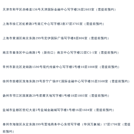
福州市鼓楼区五四路128-1号恒力城写字楼15层03室（需提前预约）
天津市和平区赤峰道136号天津国际金融中心写字楼26层2603室（需提前预约）
成都市锦江区人民东路6号SAC东原中心写字楼24层2406B室（需提前预约）
重庆市江北区观音桥步行街2号融恒时代广场写字楼9层902室（需提前预约）
上海市徐汇区虹桥路3号港汇中心写字楼2座37层3705室（需提前预约）
长沙市芙蓉区定王台街道建湘路393号世茂环球金融中心写字楼（芙蓉广场）10层13室（需提前预约）
上海市黄浦区南京东路299号宏伊国际广场写字楼8层806室（需提前预约）
郑州市二七区铭功路10号华润大厦写字楼29层2905室（需提前预约）
太原市迎泽区解放路15号亨得利名表服务中心（品牌授权店）3层整层（需提前预约）
南京市秦淮区中山南路1号（新街口）南京中心写字楼22层C1-1室（需提前预约）
沈阳市沈河区中街路137号亨得利名表服务中心（品牌授权店）1层整层（需提前预约）
沈阳市沈河区中街路83号亨得利名表服务中心（品牌授权店）1层整层（需提前预约）
常州市新北区龙锦路1590号现代传媒中心写字楼5号楼10层1008室（需提前预约）
乌鲁木齐市天山区红山路26号时代广场（CCMALL）C座17层17-B（需提前预约）
温州市鹿城区锦绣路1067号置信广场10层1015室（需提前预约）
徐州市鼓楼区淮海东路29号苏宁广场IFC国际金融中心写字楼35层3508室（需提前预约）
哈尔滨市道里区友谊西路600号富力中心T2座写字楼29层03室（需提前预约）
扬州市邗江区国展路29号星耀天地写字楼1号楼18层1803室（需提前预约）
大连市中山区人民路15号国际金融大厦7层G室（需提前预约）
佛山市禅城区季华五路57号万科金融中心C座12层1205室（需提前预约）
盐城市盐都区世纪大道5号盐城金融城写字楼1号楼16层1604室（需提前预约）
东莞市东城街道鸿福东路1号民盈国贸中心T1写字楼9层907室（需提前预约）
无锡市梁溪区人民中路139号恒隆广场写字楼1座11层1104室（需提前预约）
泰州市海陵区永定东路399号置地商务中心东塔写字楼（华润万象城）17层1706室（需提
南通市崇川区工农路57号圆融广场写字楼16层1603室（需提前预约）
前预约）