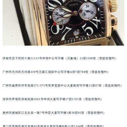
甘肃省兰州市七里河区西津西路16号兰州中心写字楼21层2102室（需提前预约）
重庆市解放碑渝中区民权路28号英利国际金融中心写字楼20层01室（需提前预约）
黑龙江省大庆市萨尔图区会战大街法穆兰售后服务中心（需提前预约）
黑龙江省鹤岗市向阳区红军路法穆兰售后服务中心（需提前预约）
黑龙江省黑河市爱辉区中央街法穆兰售后服务中心（需提前预约）
黑龙江省鸡西市鸡冠区红军路法穆兰售后服务中心（需提前预约）
黑龙江省佳木斯市向阳区长安路法穆兰售后服务中心（需提前预约）
济南市历下区经十路11111号华润中心写字楼（万象城）15层1508室（需提前预约）
黑龙江省牡丹江市东安区太平路法穆兰售后服务中心（需提前预约）
黑龙江省七台河市桃山区大同街法穆兰售后服务中心（需提前预约）
广州市天河区天河路230号万菱汇国际中心写字楼A塔7层704室（需提前预约）
黑龙江省齐齐哈尔市龙沙区龙华路法穆兰售后服务中心（需提前预约）
黑龙江省双鸭山市尖山区新兴大街法穆兰售后服务中心（需提前预约）
广州市越秀区环市东路371-375号世界贸易中心大厦南塔写字楼15层07室（需提前预约）
黑龙江省绥化市北林区新华街与康庄路交叉口法穆兰售后服务中心（需提前预约）
深圳市罗湖区深南东路5001号华润大厦写字楼17层1701室（需提前预约）
黑龙江省伊春市伊美区通河路法穆兰售后服务中心（需提前预约）
吉林省白城市洮北区明仁南街法穆兰售后服务中心（需提前预约）
惠州市惠城区江北文昌一路7号华贸大厦写字楼1座30层05室（需提前预约）
吉林省白山市浑江区浑江大街法穆兰售后服务中心（需提前预约）
吉林省吉林市船营区河南街法穆兰售后服务中心（需提前预约）
厦门市思明区湖滨东路95号华润大厦写字楼B座11层1104室（需提前预约）