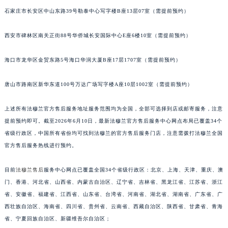
安徽省亳州市谯城区魏武大道法穆兰售后服务中心（需提前预约）
石家庄市长安区中山东路39号勒泰中心写字楼B座13层07室（需提前预约）
安徽省池州市贵池区长江路法穆兰售后服务中心（需提前预约）
西安市碑林区南关正街88号华侨城长安国际中心E座6楼10室（需提前预约）
安徽省滁州市琅琊区南谯北路法穆兰售后服务中心（需提前预约）
安徽省阜阳市颍州区颍州北路法穆兰售后服务中心（需提前预约）
海口市龙华区金贸东路5号海口华润大厦B座17层1707室（需提前预约）
安徽省淮北市相山区淮海路法穆兰售后服务中心（需提前预约）
安徽省淮南市田家庵区国庆中路法穆兰售后服务中心（需提前预约）
唐山市路南区新华东道100号万达广场写字楼A座10层1002室（需提前预约）
安徽省黄山市屯溪区黄山西路法穆兰售后服务中心（需提前预约）
上述所有法穆兰官方售后服务地址服务范围均为全国，全部可选择到店或邮寄服务，注意
安徽省六安市金安区解放中路法穆兰售后服务中心（需提前预约）
提前预约即可。截至2026年6月10日，最新法穆兰官方售后服务中心网点布局已覆盖34个
安徽省马鞍山市雨山区湖南西路法穆兰售后服务中心（需提前预约）
省级行政区，中国所有省份均可找到法穆兰的官方售后服务门店，注意需拨打法穆兰全国
安徽省宿州市埇桥区人民中路法穆兰售后服务中心（需提前预约）
官方售后服务热线进行预约。
安徽省铜陵市铜官区石城大道法穆兰售后服务中心（需提前预约）
安徽省芜湖市镜湖区中山路步行街法穆兰售后服务中心（需提前预约）
目前
法穆兰售后
服务中心网点已覆盖全国34个省级行政区：北京、上海、天津、重庆、澳
安徽省宣城市宣州区叠嶂西路法穆兰售后服务中心（需提前预约）
门、香港、河北省、山西省、内蒙古自治区、辽宁省、吉林省、黑龙江省、江苏省、浙江
省、安徽省、福建省、江西省、山东省、台湾省、河南省、湖北省、湖南省、广东省、广
福建省龙岩市新罗区九一南路法穆兰售后服务中心（需提前预约）
西壮族自治区、海南省、四川省、贵州省、云南省、西藏自治区、陕西省、甘肃省、青海
福建省南平市建阳区人民西路法穆兰售后服务中心（需提前预约）
省、宁夏回族自治区、新疆维吾尔自治区；
福建省宁德市蕉城区天湖东路法穆兰售后服务中心（需提前预约）