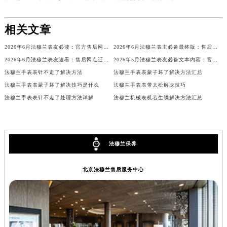
澳门特别行政区风顺堂区南湾大马路法穆兰售后服务中心（需提前预约）
澳门特别行政区花地玛堂区关闸广场法穆兰售后服务中心（需提前预约）
相关文章
澳门特别行政区花王堂区大三巴商圈法穆兰售后服务中心（需提前预约）
2026年6月法穆兰表友必读：官方售后网点搬迁及新开汇总
2026年6月法穆兰表主必备最终版：售后网点迁移与新开业
澳门特别行政区嘉模堂区官也街法穆兰售后服务中心（需提前预约）
2026年6月法穆兰表友速看：售后网点迁移及新开全览
2026年5月法穆兰表友必备文本内容：官方保养维修中心搬迁及新开列表
澳门省路氹城市金光大道法穆兰售后服务中心（需提前预约）
法穆兰手表表针不走了解决方法
法穆兰手表表蒙子坏了解决方法汇总
澳门特别行政区望德堂区塔石广场法穆兰售后服务中心（需提前预约）
法穆兰手表表蒙子坏了解决技巧是什么
法穆兰手表表带太松解决技巧
福建省福州市鼓楼区五四路128-1号恒力城写字楼15层03室法穆兰售后服务中心（需提前预约）
法穆兰手表表针不走了处理方法详解
法穆兰机械表机芯生锈解决方法汇总
福建省厦门市思明区湖滨东路95号万象城华润大厦B座11层1104室法穆兰售后服务中心（需提前预约）
广东省潮州市潮安区新风路与潮汕路交汇处法穆兰售后服务中心（需提前预约）
广东省广州市天河区天河路230号万菱汇国际中心A塔7层704室法穆兰售后服务中心（需提前预约）
法穆兰保养
广东省广州市越秀区环市东路371-375号世界贸易中心大厦南塔15层1507室法穆兰售后服务中心（需提前预约）
广东省河源市源城区越王大道法穆兰售后服务中心（需提前预约）
北京法穆兰售后服务中心
广东省惠州市惠城区江北文昌一路7号华贸大厦1座30层3005室法穆兰售后服务中心（需提前预约）
广东省江门市蓬江区广场西路法穆兰售后服务中心（需提前预约）
广东省揭阳市榕城进贤门步行街法穆兰售后服务中心（需提前预约）
广东省茂名市电白区水东街道迎宾大道法穆兰售后服务中心（需提前预约）