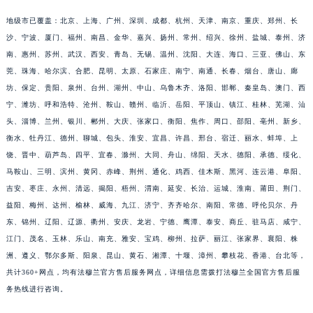
福建省莆田市城厢区霞林街道荔华东大道法穆兰售后服务中心（需提前预约）
地级市已覆盖：北京、上海、广州、深圳、成都、杭州、天津、南京、重庆、郑州、长
福建省三明市三元区东乾二路法穆兰售后服务中心（需提前预约）
沙、宁波、厦门、福州、南昌、金华、嘉兴、扬州、常州、绍兴、徐州、盐城、泰州、济
福建省漳州市龙文区步港路法穆兰售后服务中心（需提前预约）
南、惠州、苏州、武汉、西安、青岛、无锡、温州、沈阳、大连、海口、三亚、佛山、东
莞、珠海、哈尔滨、合肥、昆明、太原、石家庄、南宁、南通、长春、烟台、唐山、廊
江苏省常州市新北区龙锦路1590号现代传媒中心5号楼10层1008室法穆兰售后服务中心（需提前预约）
坊、保定、贵阳、泉州、台州、湖州、中山、乌鲁木齐、洛阳、邯郸、秦皇岛、澳门、西
江苏省淮安市清江浦区淮海北路法穆兰售后服务中心（需提前预约）
宁、潍坊、呼和浩特、沧州、鞍山、赣州、临沂、岳阳、平顶山、镇江、桂林、芜湖、汕
江苏省连云港市海州区通灌北路法穆兰售后服务中心（需提前预约）
头、淄博、兰州、银川、郴州、大庆、张家口、衡阳、焦作、周口、邵阳、亳州、新乡、
江苏省南京市秦淮区中山南路1号南京中心22层22-C1-C3室法穆兰售后服务中心（需提前预约）
衡水、牡丹江、德州、聊城、包头、淮安、宜昌、许昌、邢台、宿迁、丽水、蚌埠、上
江苏省宿迁市宿城区西湖路法穆兰售后服务中心（需提前预约）
饶、晋中、葫芦岛、四平、宜春、滁州、大同、舟山、绵阳、天水、德阳、承德、绥化、
江苏省泰州市海陵区永定东路399号置地商务中心东塔（华润万象城）17层1706室法穆兰售后服务中心（需提前预约）
马鞍山、三明、滨州、黄冈、赤峰、荆州、通化、鸡西、佳木斯、黑河、连云港、阜阳、
吉安、枣庄、永州、清远、揭阳、梧州、渭南、延安、长治、运城、淮南、莆田、荆门、
江苏省徐州市鼓楼区淮海东路29号苏宁广场IFC国际金融中心35层3508室法穆兰售后服务中心（需提前预约）
益阳、梅州、达州、榆林、威海、九江、济宁、齐齐哈尔、南阳、常德、呼伦贝尔、丹
江苏省盐城市盐都区世纪大道5号盐城金融城写字楼1号楼16层1604室法穆兰售后服务中心（需提前预约）
东、锦州、辽阳、辽源、衢州、安庆、龙岩、宁德、鹰潭、泰安、商丘、驻马店、咸宁、
江苏省扬州市邗江区国展路29号星耀天地写字楼1号楼18层1803室法穆兰售后服务中心（需提前预约）
江门、茂名、玉林、乐山、南充、雅安、宝鸡、柳州、拉萨、丽江、张家界、襄阳、株
江苏省镇江市京口区中山东路法穆兰售后服务中心（需提前预约）
洲、遵义、鄂尔多斯、阳泉、昆山、黄石、湘潭、十堰、漳州、攀枝花、香港、台北等，
江西省抚州市临川区赣东大道法穆兰售后服务中心（需提前预约）
共计360+网点，均有法穆兰官方售后服务网点，详细信息需拨打法穆兰全国官方售后服
江西省赣州市章贡区文清路法穆兰售后服务中心（需提前预约）
务热线进行咨询。
江西省吉安市吉州区井冈山大道法穆兰售后服务中心（需提前预约）