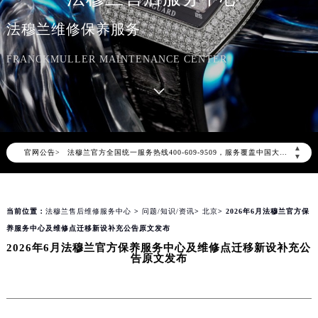
法穆兰维修保养服务
FRANCKMULLER MAINTENANCE CENTER
2026年8月法穆兰中国区售后服务网络优化升级公告
2026年8月法穆兰全国官方售后客户服务热线：400-609-9509
▲
官网公告>
法穆兰官方全国统一服务热线400-609-9509，服务覆盖中国大陆、香港、澳门、台湾全部区域（非大陆需加拨“+86”）
▼
2026年8月法穆兰售后服务中心最新网点地址：
北京市朝阳区建国门外大街甲6号华熙国际中心写字楼D座11层1102室（北京总部）（需提前预约）
当前位置：
法穆兰售后维修服务中心
>
问题/知识/资讯
>
北京
> 2026年6月法穆兰官方保
北京市东城区东长安街1号东方广场写字楼W3座6层602室（需提前预约）
养服务中心及维修点迁移新设补充公告原文发布
天津市和平区赤峰道136号天津国际金融中心写字楼26层2603室（需提前预约）
2026年6月法穆兰官方保养服务中心及维修点迁移新设补充公
上海市徐汇区虹桥路3号港汇中心写字楼2座37层3705室（需提前预约）
告原文发布
上海市黄浦区南京东路299号宏伊国际广场写字楼8层806室（需提前预约）
南京市秦淮区中山南路1号（新街口）南京中心写字楼22层C1-1室（需提前预约）
常州市新北区龙锦路1590号现代传媒中心写字楼5号楼10层1008室（需提前预约）