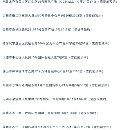
乌鲁木齐市天山区红山路26号时代广场（CCMALL）C座17层17-B（需提前预约）
辽宁省铁岭市银州区南马路法穆兰售后服务中心（需提前预约）
辽宁省营口市站前区市府路与渤海大街交叉口法穆兰售后服务中心（需提前预约）
台州市椒江区东海大道1800号腾达中心东1幢20楼2002室（需提前预约）
辽宁省沈阳市沈河区中街路137号亨得利名表维修授权店1楼法穆兰售后服务中心（需提前预约）
温州市鹿城区锦绣路1067号置信广场10层1015室（需提前预约）
辽宁省沈阳市沈河区中街路83号亨得利名表维修授权店1楼法穆兰售后服务中心（需提前预约）
北京市朝阳区建国门外大街甲6号华熙国际中心D座11层1102室法穆兰售后服务中心（北京总部）（需提前预约）
哈尔滨市道里区友谊西路600号富力中心T2座写字楼29层03室（需提前预约）
北京市东城区东长安街1号王府井东方广场W3座6层602室法穆兰售后服务中心（需提前预约）
河北省保定市竞秀区朝阳北大街北国先天下法穆兰售后服务中心（需提前预约）
大连市中山区人民路15号国际金融大厦7层G室（需提前预约）
内蒙古自治区阿拉善盟市左旗土尔扈特大街法穆兰售后服务中心（需提前预约）
内蒙古自治区巴彦淖尔市临河区新华街法穆兰售后服务中心（需提前预约）
佛山市禅城区季华五路57号万科金融中心C座12层1205室（需提前预约）
内蒙古自治区包头市青山区幸福路甲3号王府井百货名表维修法穆兰售后服务中心（需提前预约）
东莞市东城街道鸿福东路1号民盈国贸中心T1写字楼9层907室（需提前预约）
内蒙古自治区赤峰市红山区哈达街法穆兰售后服务中心（需提前预约）
内蒙古自治区鄂尔多斯市东胜区伊金霍洛街法穆兰售后服务中心（需提前预约）
无锡市梁溪区人民中路139号恒隆广场写字楼1座11层1104室（需提前预约）
内蒙古自治区呼伦贝尔市海拉尔区中央街法穆兰售后服务中心（需提前预约）
内蒙古自治区通辽市科尔沁区明仁大街法穆兰售后服务中心（需提前预约）
南通市崇川区工农路57号圆融广场写字楼16层1603室（需提前预约）
内蒙古自治区乌海市海勃湾区人民南路法穆兰售后服务中心（需提前预约）
苏州市苏州工业园区星港街199号苏州中心办公楼C座22层08室（需提前预约）
内蒙古自治区乌兰察布市集宁区恩和大街法穆兰售后服务中心（需提前预约）