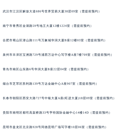
内蒙古自治区锡林郭勒盟市锡林浩特市光明街与额尔敦路交叉口法穆兰售后服务中心（需提前预约）
武汉市江汉区解放大道686号世界贸易大厦38层09室（需提前预约）
内蒙古自治区兴安盟市乌兰浩特市兴安大街法穆兰售后服务中心（需提前预约）
山西省大同市平城区迎宾街法穆兰售后服务中心（需提前预约）
南宁市青秀区金湖路59号地王大厦12楼1224室（需提前预约）
山西省晋城市城区黄华街法穆兰售后服务中心（需提前预约）
山西省晋中市榆次区顺城街法穆兰售后服务中心（需提前预约）
合肥市蜀山区潜山路111号万象城华润大厦B座12楼03室（需提前预约）
山西省临汾市尧都区解放路法穆兰售后服务中心（需提前预约）
泉州市丰泽区宝洲路729号浦西万达中心写字楼A座7楼709室（需提前预约）
山西省吕梁市离石区永宁中路与建设街交叉口法穆兰售后服务中心（需提前预约）
山西省朔州市朔城区怡西路与鄯阳西街交汇处法穆兰售后服务中心（需提前预约）
青岛市南区山东路6号华润大厦B座22层04室（需提前预约）
山西省忻州市忻府区和平东街与七一南路交叉口法穆兰售后服务中心（需提前预约）
山西省阳泉市郊区平阳东街与新城大道交叉口法穆兰售后服务中心（需提前预约）
烟台市芝罘区胜利路139号万达金融中心A座907室（需提前预约）
山西省运城市盐湖区河东街法穆兰售后服务中心（需提前预约）
长春市朝阳区西安大路727号中银大厦A座(旺进大厦)18层09室（需提前预约）
山西省长治市潞州区英雄中路法穆兰售后服务中心（需提前预约）
山西省太原市迎泽区迎泽街道解放路15号亨得利名表维修授权店3楼法穆兰售后服务中心（需提前预约）
贵阳市南明区都司高架桥路33号亨特国际金融中心14楼14D（需提前预约）
天津市和平区赤峰道136号天津国际金融中心26层2603室法穆兰售后服务中心（需提前预约）
安徽省安庆市迎江区人民路法穆兰售后服务中心（需提前预约）
昆明市盘龙区北京路928号同德昆明广场写字楼10层06室（需提前预约）
安徽省蚌埠市蚌山区淮河路法穆兰售后服务中心（需提前预约）