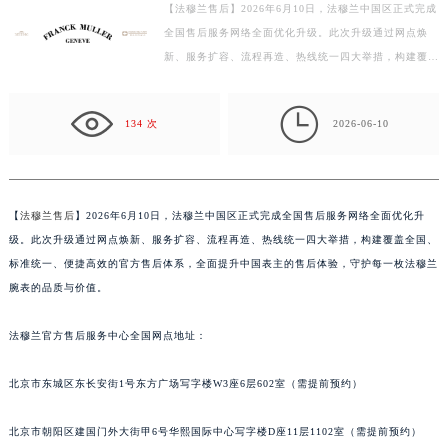
【法穆兰售后】2026年6月10日，法穆兰中国区正式完成
徐州市鼓楼区淮海东路29号苏宁广场IFC国际金融中心写字楼35层3508室（需提前预约）
全国售后服务网络全面优化升级。此次升级通过网点焕
扬州市邗江区国展路29号星耀天地写字楼1号楼18层1803室（需提前预约）
新、服务扩容、流程再造、热线统一四大举措，构建覆盖
盐城市盐都区世纪大道5号盐城金融城写字楼1号楼16层1604室（需提前预约）
全国、标准统一、便捷高效的官方售后体系，全面提升中
泰州市海陵区永定东路399号置地商务中心东塔写字楼（华润万象城）17层1706室（需提前预约）
国…

134 次
2026-06-10
宁波市江北区大闸南路500号来福士广场办公楼20层2009室（需提前预约）
杭州市上城区钱江路1366号华润大厦写字楼A座5层503-5室（需提前预约）
金华市金东区东市南街777号金华万达广场写字楼4号楼22层2209室（需提前预约）
绍兴市越城区胜利东路379号世茂天际中心写字楼8层805室（需提前预约）
【
法穆兰售后
】2026年6月10日，法穆兰中国区正式完成全国售后服务网络全面优化升
级。此次升级通过网点焕新、服务扩容、流程再造、热线统一四大举措，构建覆盖全国、
嘉兴市南湖区广益路705号嘉兴世界贸易中心写字楼A座13层1304室（需提前预约）
标准统一、便捷高效的官方售后体系，全面提升中国表主的售后体验，守护每一枚法穆兰
南昌市红谷滩新区红谷中大道998号绿地双子塔（中央广场）A1座办公楼14层07室（需提前预约）
腕表的品质与价值。
济南市历下区经十路11111号华润中心写字楼（万象城）15层1508室（需提前预约）
广州市天河区天河路230号万菱汇国际中心写字楼A塔7层704室（需提前预约）
法穆兰官方售后服务中心全国网点地址：
广州市越秀区环市东路371-375号世界贸易中心大厦南塔写字楼15层07室（需提前预约）
深圳市罗湖区深南东路5001号华润大厦写字楼17层1701室（需提前预约）
北京市东城区东长安街1号东方广场写字楼W3座6层602室（需提前预约）
惠州市惠城区江北文昌一路7号华贸大厦写字楼1座30层05室（需提前预约）
北京市朝阳区建国门外大街甲6号华熙国际中心写字楼D座11层1102室（需提前预约）
厦门市思明区湖滨东路95号华润大厦写字楼B座11层1104室（需提前预约）