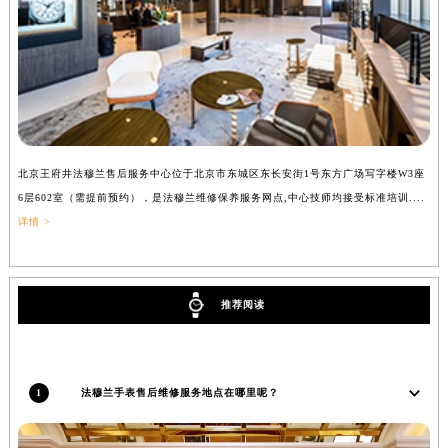
广东省梅州市梅江区金燕大道法穆兰售后服务中心（需提前预约）
广东省清远市清城区湖西路法穆兰售后服务中心（需提前预约）
广东省汕头市龙湖区长平路法穆兰售后服务中心（需提前预约）
广东省汕尾市城区香洲街道园林社区翠园街法穆兰售后服务中心（需提前预约）
广东省韶关市武江区芙蓉新区与老城中心交汇处法穆兰售后服务中心（需提前预约）
广东省深圳市罗湖区深南东路5001号华润大厦17层1701室法穆兰售后服务中心（需提前预约）
北京王府井法穆兰售后服务中心位于北京市东城区东长安街1号东方广场写字楼W3座
上
广东省阳江市江城区东风一路法穆兰售后服务中心（需提前预约）
6层602室（需提前预约），是法穆兰维修保养服务网点,中心技师均接受标准培训....
（
广东省云浮市云城区金山路法穆兰售后服务中心（需提前预约）
详情 >
广东省湛江市赤坎区观海北路法穆兰售后服务中心（需提前预约）
广东省肇庆市端州区信安大道与砚都大道交汇处法穆兰售后服务中心（需提前预约）
广西壮族自治区百色市右江区中山二路法穆兰售后服务中心（需提前预约）
推荐阅读
广西壮族自治区北海市海城区北京路法穆兰售后服务中心（需提前预约）
广西壮族自治区崇左市江州区石景林街道友谊大道与丽川路交汇处法穆兰售后服务中心（需提前预约）
广西壮族自治区防城港市港口区金花茶大道法穆兰售后服务中心（需提前预约）
1
法穆兰手表售后维修服务地点在哪里呢？
广西壮族自治区贵港市港北区港城街道布山大道与仙衣路交叉口法穆兰售后服务中心（需提前预约）
广西壮族自治区桂林市秀峰区红岭路法穆兰售后服务中心（需提前预约）