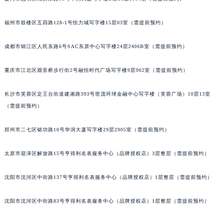
吉林省辽源市龙山区人民大街法穆兰售后服务中心（需提前预约）
福州市鼓楼区五四路128-1号恒力城写字楼15层03室（需提前预约）
吉林省梅河口市新华街道梅河大街法穆兰售后服务中心（需提前预约）
吉林省四平市铁东区紫气大路与南九经街交汇处法穆兰售后服务中心（需提前预约）
成都市锦江区人民东路6号SAC东原中心写字楼24层2406B室（需提前预约）
吉林省松原市宁江区五环大街法穆兰售后服务中心（需提前预约）
吉林省通化市东昌区环通乡江南大街法穆兰售后服务中心（需提前预约）
重庆市江北区观音桥步行街2号融恒时代广场写字楼9层902室（需提前预约）
吉林省延边市延吉市解放路法穆兰售后服务中心（需提前预约）
辽宁省鞍山市铁东区站前街法穆兰售后服务中心（需提前预约）
长沙市芙蓉区定王台街道建湘路393号世茂环球金融中心写字楼（芙蓉广场）10层13室
（需提前预约）
辽宁省本溪市平山区胜利路法穆兰售后服务中心（需提前预约）
辽宁省朝阳市双塔区新华路法穆兰售后服务中心（需提前预约）
郑州市二七区铭功路10号华润大厦写字楼29层2905室（需提前预约）
辽宁省丹东市振兴区七经街法穆兰售后服务中心（需提前预约）
辽宁省抚顺市新抚区东一路法穆兰售后服务中心（需提前预约）
太原市迎泽区解放路15号亨得利名表服务中心（品牌授权店）3层整层（需提前预约）
辽宁省阜新市海州区解放大街法穆兰售后服务中心（需提前预约）
辽宁省葫芦岛市连山区中央路法穆兰售后服务中心（需提前预约）
沈阳市沈河区中街路137号亨得利名表服务中心（品牌授权店）1层整层（需提前预约）
辽宁省锦州市古塔区中央大街法穆兰售后服务中心（需提前预约）
沈阳市沈河区中街路83号亨得利名表服务中心（品牌授权店）1层整层（需提前预约）
辽宁省辽阳市白塔区新运大街法穆兰售后服务中心（需提前预约）
辽宁省盘锦市兴隆台区石油大街法穆兰售后服务中心（需提前预约）