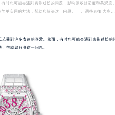
，有时您可能会遇到表带过松的问题，影响佩戴舒适度和美观度
字楼1号楼16层1604室（需提前预约）
务中心东塔写字楼（华润万象城）17层1706室（需提前预约）
简单实用的方法，帮助您解决这一问题。 一、调整表扣 大多
场办公楼20层2009室（需提前预约）
写字楼A座5层503-5室（需提前预约）
广场写字楼4号楼22层2209室（需提前预约）
工艺受到许多表迷的喜爱。然而，有时您可能会遇到表带过松的
际中心写字楼8层805室（需提前预约）
易中心写字楼A座13层1304室（需提前预约）
法，帮助您解决这一问题。
绿地双子塔（中央广场）A1座办公楼14层07室（需提前预约）
心写字楼（万象城）15层1508室（需提前预约）
际中心写字楼A塔7层704室（需提前预约）
世界贸易中心大厦南塔写字楼15层07室（需提前预约）
厦写字楼17层1701室（需提前预约）
厦写字楼1座30层05室（需提前预约）
字楼B座11层1104室（需提前预约）
写字楼15层03室（需提前预约）
心写字楼24层2406B室（需提前预约）