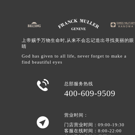
辽宁省沈阳市沈河区中街路137号亨
辽宁省沈阳市沈河区中街路83号亨
北京市朝阳区建国门外大街甲6号华熙
北京市东城区东长安街1号王府井东方
河北省保定市竞秀区朝阳北大街北国
上帝赐予万物生命时,从来不会忘记造出寻找美丽的眼
睛
内蒙古自治区阿拉善盟市左旗土尔扈
内蒙古自治区巴彦淖尔市临河区新华
God has given to all life, never forget to make a
find beautiful eyes
内蒙古自治区包头市青山区幸福路甲
内蒙古自治区赤峰市红山区哈达街法
内蒙古自治区鄂尔多斯市东胜区伊金

总部服务热线
内蒙古自治区呼伦贝尔市海拉尔区中
400-609-9509
内蒙古自治区通辽市科尔沁区明仁大
内蒙古自治区乌海市海勃湾区人民南
内蒙古自治区乌兰察布市集宁区恩和
营业时间：

内蒙古自治区锡林郭勒盟市锡林浩特
门店营业时间：09:00-19:30
客服在线时间：8:00-22:00
内蒙古自治区兴安盟市乌兰浩特市兴