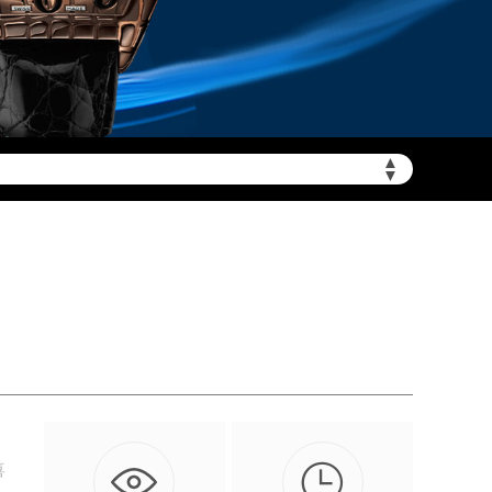
▲
需加拨“+86”）
▼

喜