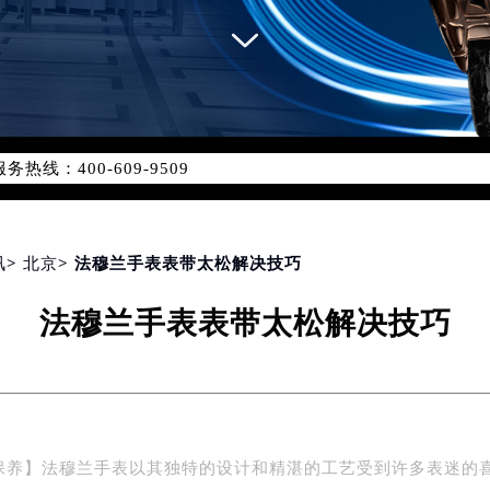
网络优化升级公告
线：400-609-9509
09-9509，服务覆盖中国大陆、香港、澳门、台湾全部区域（非大陆
网点地址：
国际中心写字楼D座11层1102室（北京总部）（需提前预约）
字楼W3座6层602室（需提前预约）
讯
>
北京
> 法穆兰手表表带太松解决技巧
融中心写字楼26层2603室（需提前预约）
法穆兰手表表带太松解决技巧
2座37层3705室（需提前预约）
际广场写字楼8层806室（需提前预约）
南京中心写字楼22层C1-1室（需提前预约）
中心写字楼5号楼10层1008室（需提前预约）
FC国际金融中心写字楼35层3508室（需提前预约）
保养】法穆兰手表以其独特的设计和精湛的工艺受到许多表迷的
楼1号楼18层1803室（需提前预约）