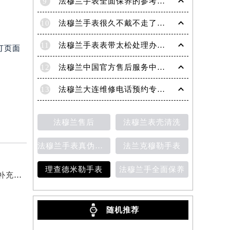
9
法穆兰手表全面保养的参考建议！
10
法穆兰手表很久不戴不走了处理技巧盘点
11
法穆兰手表表带太松处理办法详解
打页面
12
法穆兰中国官方售后服务中心｜地址与客户服务热线权威信息通知（2026年7月最新）
13
法穆兰大连维修电话预约专业售后保养服务权威公示（2026年7月最新）
法穆兰售后
法穆兰表壳清洗
法穆兰手表真伪鉴别
法兰克穆勒手表
理查德米勒手表
法穆兰手全面保养
2026年6月法穆兰官方保养服务中心及维修点迁移新设补充公告原文发布
随机推荐