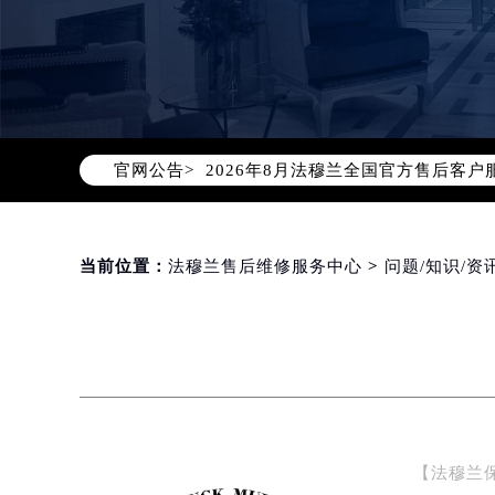
2026年8月法穆兰中国区售后服务
2026年8月法穆兰全国官方售后客户服务热
官网公告>
法穆兰官方全国统一服务热线400-6
2026年8月法穆兰售后服务中心最新
北京市朝阳区建国门外大街甲6号华熙
北京市东城区东长安街1号东方广场写
当前位置：
法穆兰售后维修服务中心
>
问题/知识/资
天津市和平区赤峰道136号天津国际金
上海市徐汇区虹桥路3号港汇中心写字楼
上海市黄浦区南京东路299号宏伊国
南京市秦淮区中山南路1号（新街口）
常州市新北区龙锦路1590号现代传媒
徐州市鼓楼区淮海东路29号苏宁广场I
【法穆兰
扬州市邗江区国展路29号星耀天地写字