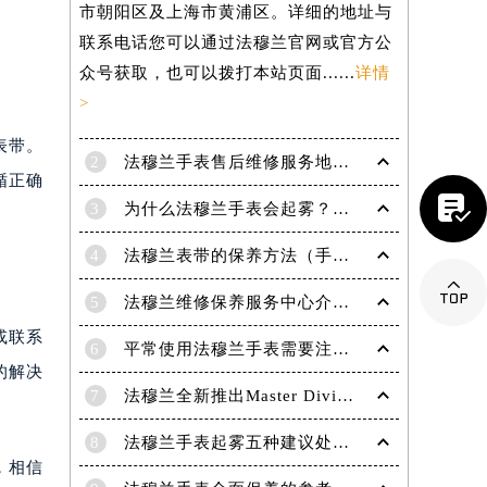
市朝阳区及上海市黄浦区。详细的地址与
联系电话您可以通过法穆兰官网或官方公
众号获取，也可以拨打本站页面......
详情
>
表带。
2
法穆兰手表售后维修服务地点电话是多少？
循正确

3
为什么法穆兰手表会起雾？(法穆兰手表起雾处理方法？)
4
法穆兰表带的保养方法（手表如何保养）

5
法穆兰维修保养服务中心介绍 | 法穆兰
或联系
6
平常使用法穆兰手表需要注意哪些事项|法穆兰技师为您讲解
的解决
7
法穆兰全新推出Master Diving限量版腕表
提前预约）
8
法穆兰手表起雾五种建议处理方法！
，相信