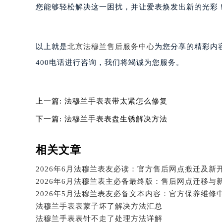
黑龙江省大庆市萨尔图区会战大街法
您能够轻松解决这一困扰，并让爱表焕发出新的光彩
黑龙江省鹤岗市向阳区红军路法穆兰
黑龙江省黑河市爱辉区中央街法穆兰
以上就是
北京法穆兰售后服务中心
为您分享的精彩内
黑龙江省鸡西市鸡冠区红军路法穆兰
黑龙江省佳木斯市向阳区长安路法穆
400电话进行咨询，我们将竭诚为您服务。
黑龙江省牡丹江市东安区太平路法穆
黑龙江省七台河市桃山区大同街法穆
上一篇:
法穆兰手表表带太紧怎么修复
黑龙江省齐齐哈尔市龙沙区龙华路法
黑龙江省双鸭山市尖山区新兴大街法
下一篇:
法穆兰手表表盘生锈解决方法
黑龙江省绥化市北林区新华街与康庄
黑龙江省伊春市伊美区通河路法穆兰
相关文章
吉林省白城市洮北区明仁南街法穆兰
2026年6月法穆兰表友必读：官方售后网点搬迁及新
吉林省白山市浑江区浑江大街法穆兰
2026年6月法穆兰表主必备最终版：售后网点迁移与
吉林省吉林市船营区河南街法穆兰售
吉林省辽源市龙山区人民大街法穆兰
法穆兰手表表蒙子坏了解决方法汇总
吉林省梅河口市新华街道梅河大街法
法穆兰手表表针不走了处理方法详解