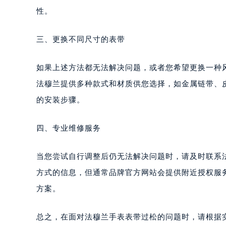
南宁市青秀区金湖路59号地王大厦12
性。
合肥市蜀山区潜山路111号万象城华润
泉州市丰泽区宝洲路729号浦西万达中
三、更换不同尺寸的表带
青岛市南区山东路6号华润大厦B座2
烟台市芝罘区胜利路139号万达金融中
如果上述方法都无法解决问题，或者您希望更换一种
长春市朝阳区西安大路727号中银大厦
法穆兰提供多种款式和材质供您选择，如金属链带、
贵阳市南明区都司高架桥路33号亨特
的安装步骤。
昆明市盘龙区北京路928号同德昆明
石家庄市长安区中山东路39号勒泰中
四、专业维修服务
西安市碑林区南关正街88号华侨城长
海口市龙华区金贸东路5号海口华润大厦
当您尝试自行调整后仍无法解决问题时，请及时联系
唐山市路南区新华东道100号万达广场
方式的信息，但通常品牌官方网站会提供附近授权服
台州市椒江区东海大道1800号腾达中
方案。
内蒙古自治区呼和浩特市玉泉区大学西
甘肃省兰州市七里河区西津西路16号兰
总之，在面对法穆兰手表表带过松的问题时，请根据
重庆市解放碑渝中区民权路28号英利