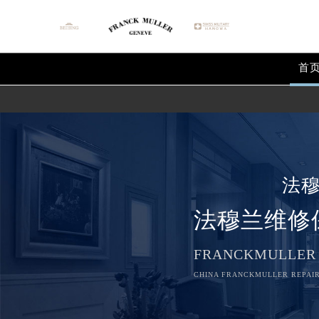
首
法
法穆兰维修
FRANCKMULLER
CHINA FRANCKMULLER REPAIR