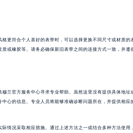
楼1224室（需提前预约）
大厦B座12楼03室（需提前预约）
心写字楼A座7楼709室（需提前预约）
2层04室（需提前预约）
心A座907室（需提前预约）
风格更符合个人喜好的表带时，可以选择更换不同尺寸或材质的
A座(旺进大厦)18层09室（需提前预约）
皮质或橡胶等。请务必确保新旧表带之间的连接方式一致，并遵
国际金融中心14楼14D（需提前预约）
广场写字楼10层06室（需提前预约）
心写字楼B座13层07室（需提前预约）
安国际中心E座6楼10室（需提前预约）
B座17层1707室（需提前预约）
法穆兰官方服务中心寻求专业帮助。虽然这里没有提供具体地址
写字楼A座10层1002室（需提前预约）
务中心的信息。专业人员将能够准确诊断问题所在，并提供相应
心东1幢20楼2002室（需提前预约）
街70号华润万象城写字楼（鄂尔多斯大厦）23层2326室（需
州中心写字楼21层2102室（需提前预约）
实际情况采取相应措施。通过上述方法之一或结合多种方法使用
国际金融中心写字楼20层01室（需提前预约）