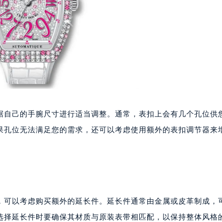
代广场写字楼9层902室（需提前预约）
号世茂环球金融中心写字楼（芙蓉广场）10层13室（需提前预约
楼29层2905室（需提前预约）
表服务中心（品牌授权店）3层整层（需提前预约）
表服务中心（品牌授权店）1层整层（需提前预约）
表服务中心（品牌授权店）1层整层（需提前预约）
（CCMALL）C座17层17-B（需提前预约）
10层1015室（需提前预约）
据自己的手腕尺寸进行适当调整。通常，表扣上会有几个孔位供
心T2座写字楼29层03室（需提前预约）
果孔位无法满足您的需求，还可以考虑使用额外的表扣调节器来
厦7层G室（需提前预约）
心C座12层1205室（需提前预约）
中心T1写字楼9层907室（需提前预约）
写字楼1座11层1104室（需提前预约）
楼16层1603室（需提前预约）
中心办公楼C座22层08室（需提前预约）
，可以考虑购买额外的延长件。延长件通常由金属或皮革制成，
大厦38层09室（需提前预约）
选择延长件时要确保其材质与原装表带相匹配，以保持整体风格