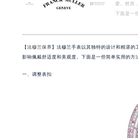
爱。然而
盐城市盐都区世纪大道5号盐城金融城写
泰州市海陵区永定东路399号置地商
下面是一些
宁波市江北区大闸南路500号来福士广
数…
杭州市上城区钱江路1366号华润大厦
金华市金东区东市南街777号金华万达
【
法穆兰保养
】法穆兰手表以其独特的设计和精湛的
绍兴市越城区胜利东路379号世茂天
嘉兴市南湖区广益路705号嘉兴世界贸
影响佩戴舒适度和美观度。下面是一些简单实用的方
南昌市红谷滩新区红谷中大道998号
济南市历下区经十路11111号华润中
一、调整表扣
广州市天河区天河路230号万菱汇国
广州市越秀区环市东路371-375号
深圳市罗湖区深南东路5001号华润大
惠州市惠城区江北文昌一路7号华贸大
厦门市思明区湖滨东路95号华润大厦写
福州市鼓楼区五四路128-1号恒力城
成都市锦江区人民东路6号SAC东原中