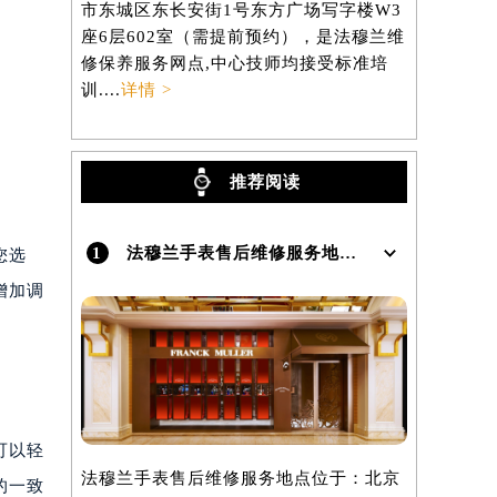
市东城区东长安街1号东方广场写字楼W3
区虹桥路3
座6层602室（需提前预约），是法穆兰维
3705室
）
修保养服务网点,中心技师均接受标准培
养服务网点,
训....
详情 >
详情 >
推荐阅读
1
法穆兰手表售后维修服务地点在哪里呢？
您选
增加调
可以轻
法穆兰手表售后维修服务地点位于：北京
的一致