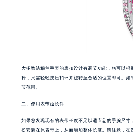
重庆市江北区观音桥步行街2号融恒时
长沙市芙蓉区定王台街道建湘路393
郑州市二七区铭功路10号华润大厦写字
太原市迎泽区解放路15号亨得利名
沈阳市沈河区中街路137号亨得利名
沈阳市沈河区中街路83号亨得利名
乌鲁木齐市天山区红山路26号时代广场
温州市鹿城区锦绣路1067号置信广场
大多数法穆兰手表的表扣设计有调节功能，您可以根
哈尔滨市道里区友谊西路600号富力中
择，只需轻轻按压扣环并旋转至合适的位置即可。如
大连市中山区人民路15号国际金融大
佛山市禅城区季华五路57号万科金融中
节范围。
东莞市东城街道鸿福东路1号民盈国贸
无锡市梁溪区人民中路139号恒隆广场
二、使用表带延长件
南通市崇川区工农路57号圆融广场写字
苏州市苏州工业园区星港街199号苏州
如果您发现现有的表带长度不足以适应您的手腕尺寸
武汉市江汉区解放大道686号世界贸易
松安装在原表带上，从而增加整体长度。请注意，在