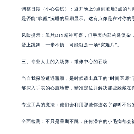
南宁市青秀区金湖路59号地王大厦12
调整日期（小心尝试）：避开晚上9点到凌晨3点的
合肥市蜀山区潜山路111号万象城华润
是否能“唤醒”沉睡的星期显示。这有点像是在对你的
泉州市丰泽区宝洲路729号浦西万达中
青岛市南区山东路6号华润大厦B座2
风险提示：虽然DIY精神可嘉，但手表内部构造复
烟台市芝罘区胜利路139号万达金融中
蛋上跳舞，一步不慎，可能就是一场“灾难片”。
长春市朝阳区西安大路727号中银大厦
贵阳市南明区都司高架桥路33号亨特
三、专业人士的入场券：维修中心的召唤
昆明市盘龙区北京路928号同德昆明
石家庄市长安区中山东路39号勒泰中
当自我探险遭遇瓶颈，是时候请出真正的“时间医师”
西安市碑林区南关正街88号华侨城长
够深入手表的心脏地带，精准定位并解决那些躲藏在
海口市龙华区金贸东路5号海口华润大厦
唐山市路南区新华东道100号万达广场
专业工具的魔法：他们会利用那些你连名字都叫不出
台州市椒江区东海大道1800号腾达中
内蒙古自治区呼和浩特市玉泉区大学西
全面检测：不只是星期不跳，任何潜在的小毛病都会
甘肃省兰州市七里河区西津西路16号兰
重庆市解放碑渝中区民权路28号英利