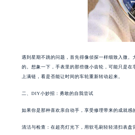
重庆市江北区观音桥步行街2号融恒时
长沙市芙蓉区定王台街道建湘路393
郑州市二七区铭功路10号华润大厦写字
太原市迎泽区解放路15号亨得利名
沈阳市沈河区中街路137号亨得利名
沈阳市沈河区中街路83号亨得利名
乌鲁木齐市天山区红山路26号时代广场
遇到星期不跳的问题，首先得像侦探一样细致入微。
温州市鹿城区锦绣路1067号置信广场
的。想象一下，手表里的那些微小齿轮，可能只是在
哈尔滨市道里区友谊西路600号富力中
上满链，看是否能让时间的车轮重新转动起来。
大连市中山区人民路15号国际金融大
佛山市禅城区季华五路57号万科金融中
二、DIY小妙招：勇敢的自我尝试
东莞市东城街道鸿福东路1号民盈国贸
无锡市梁溪区人民中路139号恒隆广场
如果你是那种喜欢亲自动手，享受修理带来的成就感
南通市崇川区工农路57号圆融广场写字
苏州市苏州工业园区星港街199号苏州
清洁与检查：在超亮灯光下，用软毛刷轻轻清扫表盘
武汉市江汉区解放大道686号世界贸易