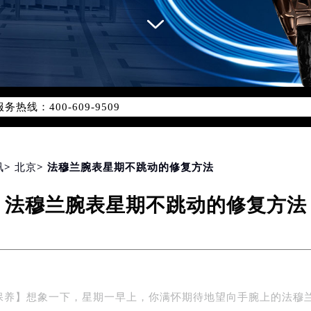
网络优化升级公告
线：400-609-9509
09-9509，服务覆盖中国大陆、香港、澳门、台湾全部区域（非大陆
网点地址：
国际中心写字楼D座11层1102室（北京总部）（需提前预约）
字楼W3座6层602室（需提前预约）
讯
>
北京
> 法穆兰腕表星期不跳动的修复方法
融中心写字楼26层2603室（需提前预约）
法穆兰腕表星期不跳动的修复方法
2座37层3705室（需提前预约）
际广场写字楼8层806室（需提前预约）
南京中心写字楼22层C1-1室（需提前预约）
中心写字楼5号楼10层1008室（需提前预约）
FC国际金融中心写字楼35层3508室（需提前预约）
保养】想象一下，星期一早上，你满怀期待地望向手腕上的法穆
楼1号楼18层1803室（需提前预约）