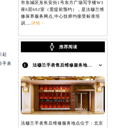
市东城区东长安街1号东方广场写字楼W3
区虹桥路3
座6层602室（需提前预约），是法穆兰维
3705室
）
修保养服务网点,中心技师均接受标准培
养服务网点,
训....
详情 >
详情 >
推荐阅读
引起
给手表
1
法穆兰手表售后维修服务地点在哪里呢？
法穆兰手表售后维修服务地点位于：北京