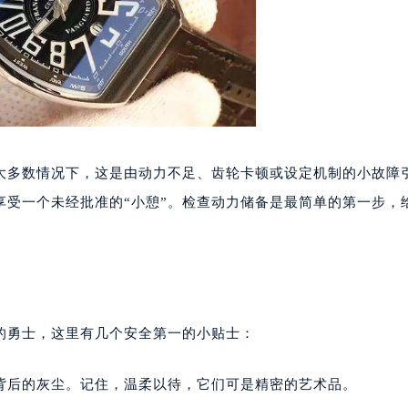
代广场写字楼9层902室（需提前预约）
号世茂环球金融中心写字楼（芙蓉广场）10层13室（需提前预约
楼29层2905室（需提前预约）
表服务中心（品牌授权店）3层整层（需提前预约）
表服务中心（品牌授权店）1层整层（需提前预约）
表服务中心（品牌授权店）1层整层（需提前预约）
（CCMALL）C座17层17-B（需提前预约）
大多数情况下，这是由动力不足、齿轮卡顿或设定机制的小故障
10层1015室（需提前预约）
享受一个未经批准的“小憩”。检查动力储备是最简单的第一步，
心T2座写字楼29层03室（需提前预约）
厦7层G室（需提前预约）
心C座12层1205室（需提前预约）
中心T1写字楼9层907室（需提前预约）
写字楼1座11层1104室（需提前预约）
的勇士，这里有几个安全第一的小贴士：
楼16层1603室（需提前预约）
中心办公楼C座22层08室（需提前预约）
背后的灰尘。记住，温柔以待，它们可是精密的艺术品。
大厦38层09室（需提前预约）