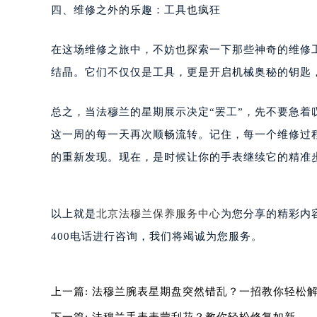
四、维修之外的乐趣：工具也疯狂
黑龙江省大庆市萨尔图区会战大街法
黑龙江省鹤岗市向阳区红军路法穆兰
在这场维修之旅中，不妨也探索一下那些神奇的维修
黑龙江省黑河市爱辉区中央街法穆兰
黑龙江省鸡西市鸡冠区红军路法穆兰
结晶。它们不仅仅是工具，更是开启机械奥秘的钥匙
黑龙江省佳木斯市向阳区长安路法穆
黑龙江省牡丹江市东安区太平路法穆
总之，当法穆兰的星期展示决定“罢工”，先不要急
黑龙江省七台河市桃山区大同街法穆
这一周的每一天再次顺畅流转。记住，每一个维修过
黑龙江省齐齐哈尔市龙沙区龙华路法
的重新发现。现在，是时候让你的手表继续它的精准
黑龙江省双鸭山市尖山区新兴大街法
黑龙江省绥化市北林区新华街与康庄
黑龙江省伊春市伊美区通河路法穆兰
以上就是
北京法穆兰保养服务中心
为您分享的精彩内
吉林省白城市洮北区明仁南街法穆兰
400电话进行咨询，我们将竭诚为您服务。
吉林省白山市浑江区浑江大街法穆兰
吉林省吉林市船营区河南街法穆兰售
吉林省辽源市龙山区人民大街法穆兰
上一篇:
法穆兰腕表星期盘突然错乱？一招教你轻松
吉林省梅河口市新华街道梅河大街法
下一篇:
法穆兰手表表蒙刮花？教你轻松修复如新