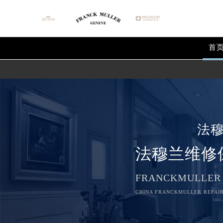
首
法
法穆兰维修
FRANCKMULLER
CHINA FRANCKMULLER REPAIR