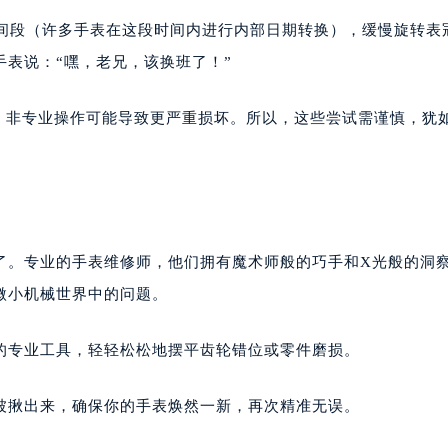
楼1224室（需提前预约）
时间段（许多手表在这段时间内进行内部日期转换），缓慢旋转表
大厦B座12楼03室（需提前预约）
手表说：“嘿，老兄，该换班了！”
心写字楼A座7楼709室（需提前预约）
2层04室（需提前预约）
杂，非专业操作可能导致更严重损坏。所以，这些尝试需谨慎，犹
心A座907室（需提前预约）
A座(旺进大厦)18层09室（需提前预约）
国际金融中心14楼14D（需提前预约）
广场写字楼10层06室（需提前预约）
心写字楼B座13层07室（需提前预约）
了。专业的手表维修师，他们拥有魔术师般的巧手和X光般的洞
安国际中心E座6楼10室（需提前预约）
微小机械世界中的问题。
B座17层1707室（需提前预约）
写字楼A座10层1002室（需提前预约）
的专业工具，轻轻松松地摆平齿轮错位或零件磨损。
心东1幢20楼2002室（需提前预约）
街70号华润万象城写字楼（鄂尔多斯大厦）23层2326室（需
被揪出来，确保你的手表焕然一新，再次精准无误。
州中心写字楼21层2102室（需提前预约）
国际金融中心写字楼20层01室（需提前预约）