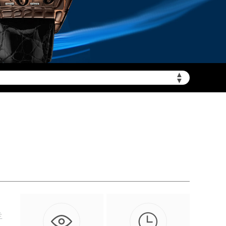
▲
需加拨“+86”）
▼

兰