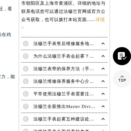
市朝阳区及上海市黄浦区。详细的地址与
冠，看
联系电话您可以通过法穆兰官网或官方公
众号获取，也可以拨打本站页面......
详情
>
如在鸡
2
法穆兰手表售后维修服务地点电话是多少？

3
为什么法穆兰手表会起雾？(法穆兰手表起雾处理方法？)
4
法穆兰表带的保养方法（手表如何保养）

察力，能
5
法穆兰维修保养服务中心介绍 | 法穆兰
6
平常使用法穆兰手表需要注意哪些事项|法穆兰技师为您讲解
7
法穆兰全新推出Master Diving限量版腕表
提前预约）
8
法穆兰手表起雾五种建议处理方法！