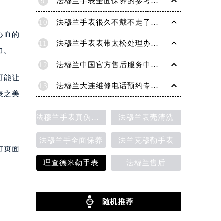
9
法穆兰手表全面保养的参考建议！
10
法穆兰手表很久不戴不走了处理技巧盘点
心血的
11
法穆兰手表表带太松处理办法详解
力。
12
法穆兰中国官方售后服务中心｜地址与客户服务热线权威信息通知（2026年7月最新）
可能让
13
法穆兰大连维修电话预约专业售后保养服务权威公示（2026年7月最新）
表之美
法穆兰手表真伪鉴别
法穆兰表壳清洗
法穆兰手全面保养
法兰克穆勒手表
打页面
理查德米勒手表
法穆兰售后
随机推荐