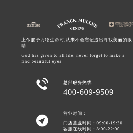
辽宁省沈阳市沈河区中街路137号亨
辽宁省沈阳市沈河区中街路83号亨
北京市朝阳区建国门外大街甲6号华熙
北京市东城区东长安街1号王府井东方
河北省保定市竞秀区朝阳北大街北国
上帝赐予万物生命时,从来不会忘记造出寻找美丽的眼
睛
内蒙古自治区阿拉善盟市左旗土尔扈
内蒙古自治区巴彦淖尔市临河区新华
God has given to all life, never forget to make a
find beautiful eyes
内蒙古自治区包头市青山区幸福路甲
内蒙古自治区赤峰市红山区哈达街法
内蒙古自治区鄂尔多斯市东胜区伊金

总部服务热线
内蒙古自治区呼伦贝尔市海拉尔区中
400-609-9509
内蒙古自治区通辽市科尔沁区明仁大
内蒙古自治区乌海市海勃湾区人民南
内蒙古自治区乌兰察布市集宁区恩和
营业时间：

内蒙古自治区锡林郭勒盟市锡林浩特
门店营业时间：09:00-19:30
客服在线时间：8:00-22:00
内蒙古自治区兴安盟市乌兰浩特市兴