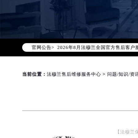
2026年8月法穆兰中国区售后服务
2026年8月法穆兰全国官方售后客户服务热
官网公告>
法穆兰官方全国统一服务热线400-6
2026年8月法穆兰售后服务中心最新
北京市朝阳区建国门外大街甲6号华熙
北京市东城区东长安街1号东方广场写
当前位置：
法穆兰售后维修服务中心
>
问题/知识/资
天津市和平区赤峰道136号天津国际金
上海市徐汇区虹桥路3号港汇中心写字楼
上海市黄浦区南京东路299号宏伊国
南京市秦淮区中山南路1号（新街口）
常州市新北区龙锦路1590号现代传媒
徐州市鼓楼区淮海东路29号苏宁广场I
【法穆兰
扬州市邗江区国展路29号星耀天地写字