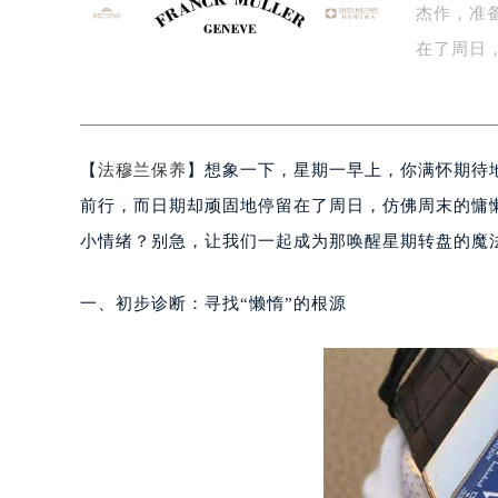
杰作，准
盐城市盐都区世纪大道5号盐城金融城写
泰州市海陵区永定东路399号置地商
在了周日
宁波市江北区大闸南路500号来福士广
间…
杭州市上城区钱江路1366号华润大厦
金华市金东区东市南街777号金华万达
【
法穆兰保养
】想象一下，星期一早上，你满怀期待
绍兴市越城区胜利东路379号世茂天
嘉兴市南湖区广益路705号嘉兴世界贸
前行，而日期却顽固地停留在了周日，仿佛周末的慵
南昌市红谷滩新区红谷中大道998号
小情绪？别急，让我们一起成为那唤醒星期转盘的魔
济南市历下区经十路11111号华润中
广州市天河区天河路230号万菱汇国
一、初步诊断：寻找“懒惰”的根源
广州市越秀区环市东路371-375号
深圳市罗湖区深南东路5001号华润大
惠州市惠城区江北文昌一路7号华贸大
厦门市思明区湖滨东路95号华润大厦写
福州市鼓楼区五四路128-1号恒力城
成都市锦江区人民东路6号SAC东原中