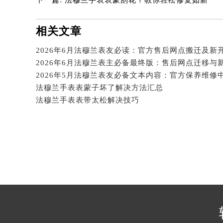
吉林省四平市铁东区紫气大路与南九
吉林省松原市宁江区五环大街法穆兰
相关文章
吉林省通化市东昌区环通乡江南大街
吉林省延边市延吉市解放路法穆兰售
2026年6月法穆兰表友必读：官方售后网点搬迁及新
2026年6月法穆兰表主必备最终版：售后网点迁移与
辽宁省鞍山市铁东区站前街法穆兰售
辽宁省本溪市平山区胜利路法穆兰售
法穆兰手表表蒙子坏了解决方法汇总
辽宁省朝阳市双塔区新华路法穆兰售
法穆兰手表表带太松解决技巧
辽宁省丹东市振兴区七经街法穆兰售
辽宁省抚顺市新抚区东一路法穆兰售
辽宁省阜新市海州区解放大街法穆兰
辽宁省葫芦岛市连山区中央路法穆兰
辽宁省锦州市古塔区中央大街法穆兰
辽宁省辽阳市白塔区新运大街法穆兰
辽宁省盘锦市兴隆台区石油大街法穆
辽宁省铁岭市银州区南马路法穆兰售
辽宁省营口市站前区市府路与渤海大