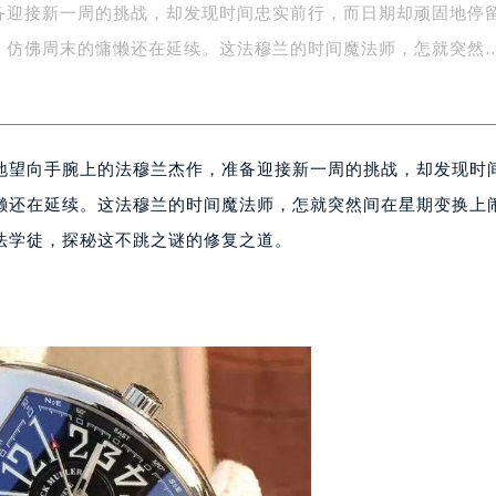
备迎接新一周的挑战，却发现时间忠实前行，而日期却顽固地停
字楼1号楼16层1604室（需提前预约）
务中心东塔写字楼（华润万象城）17层1706室（需提前预约）
，仿佛周末的慵懒还在延续。这法穆兰的时间魔法师，怎就突然
场办公楼20层2009室（需提前预约）
写字楼A座5层503-5室（需提前预约）
广场写字楼4号楼22层2209室（需提前预约）
地望向手腕上的法穆兰杰作，准备迎接新一周的挑战，却发现时
际中心写字楼8层805室（需提前预约）
易中心写字楼A座13层1304室（需提前预约）
懒还在延续。这法穆兰的时间魔法师，怎就突然间在星期变换上
绿地双子塔（中央广场）A1座办公楼14层07室（需提前预约）
法学徒，探秘这不跳之谜的修复之道。
心写字楼（万象城）15层1508室（需提前预约）
际中心写字楼A塔7层704室（需提前预约）
世界贸易中心大厦南塔写字楼15层07室（需提前预约）
厦写字楼17层1701室（需提前预约）
厦写字楼1座30层05室（需提前预约）
字楼B座11层1104室（需提前预约）
写字楼15层03室（需提前预约）
心写字楼24层2406B室（需提前预约）