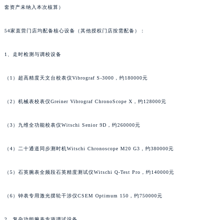
套资产未纳入本次核算）
山东省潍坊市奎文区东风东街法穆兰售后服务中心（需提前预约）
山东省枣庄市滕州市北辛路与善国路交叉口法穆兰售后服务中心（需提前预约）
54家直营门店均配备核心设备（其他授权门店按需配备）：
山东省淄博市张店区金晶大道法穆兰售后服务中心（需提前预约）
上海市黄浦区南京东路299号宏伊国际广场写字楼8层806室法穆兰售后服务中心（需提前预约）
1、走时检测与调校设备
上海市徐汇区虹桥路3号港汇中心2座37层3705室法穆兰售后服务中心（需提前预约）
（1）超高精度天文台校表仪Vibrograf S-3000，约180000元
浙江省杭州市上城区钱江路1366号华润大厦A座5层503-5室法穆兰售后服务中心（需提前预约）
浙江省湖州市吴兴区劳动路法穆兰售后服务中心（需提前预约）
（2）机械表校表仪Greiner Vibrograf ChronoScope X，约128000元
浙江省嘉兴市南湖区广益路705号嘉兴世界贸易中心A座13层1304室法穆兰售后服务中心（需提前预约）
浙江省金华市金东区东市南街777号金华万达广场4号楼22楼2209室法穆兰售后服务中心（需提前预约）
（3）九维全功能校表仪Witschi Senior 9D，约260000元
浙江省丽水市莲都区解放街法穆兰售后服务中心（需提前预约）
（4）二十通道同步测时机Witschi Chronoscope M20 G3，约380000元
浙江省宁波市江北区大闸南路500号来福士广场办公楼20层2009室法穆兰售后服务中心（需提前预约）
浙江省衢州市柯城区上街法穆兰售后服务中心（需提前预约）
（5）石英腕表全频段石英精度测试仪Witschi Q-Test Pro，约140000元
浙江省绍兴市越城区胜利东路379号世茂天际中心写字楼8层805室法穆兰售后服务中心（需提前预约）
浙江省舟山市定海区解放东路法穆兰售后服务中心（需提前预约）
（6）钟表专用激光摆轮干涉仪CSEM Optimum 150，约750000元
澳门特别行政区大堂区议事亭前地（新马路）法穆兰售后服务中心（需提前预约）
澳门特别行政区风顺堂区南湾大马路法穆兰售后服务中心（需提前预约）
2、复杂功能腕表专项调试设备