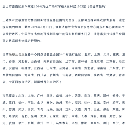
唐山市路南区新华东道100号万达广场写字楼A座10层1002室（需提前预约）
福建省三明市三元区东乾二路法穆兰售后服务中心（需提前预约）
福建省漳州市龙文区步港路法穆兰售后服务中心（需提前预约）
上述所有法穆兰官方售后服务地址服务范围均为全国，全部可选择到店或邮寄服务，注意
江苏省常州市新北区龙锦路1590号现代传媒中心5号楼10层1008室法穆兰售后服务中心（需提前预约）
提前预约即可。截至2026年6月21日，最新法穆兰官方售后服务中心网点布局已覆盖34个
江苏省淮安市清江浦区淮海北路法穆兰售后服务中心（需提前预约）
省级行政区，中国所有省份均可找到法穆兰的官方售后服务门店，注意需拨打法穆兰全国
江苏省连云港市海州区通灌北路法穆兰售后服务中心（需提前预约）
官方售后服务热线进行预约。
江苏省南京市秦淮区中山南路1号南京中心22层22-C1-C3室法穆兰售后服务中心（需提前预约）
目前
法穆兰售后
服务中心网点已覆盖全国34个省级行政区：北京、上海、天津、重庆、澳
江苏省宿迁市宿城区西湖路法穆兰售后服务中心（需提前预约）
门、香港、河北省、山西省、内蒙古自治区、辽宁省、吉林省、黑龙江省、江苏省、浙江
江苏省泰州市海陵区永定东路399号置地商务中心东塔（华润万象城）17层1706室法穆兰售后服务中心（需提前预约）
省、安徽省、福建省、江西省、山东省、台湾省、河南省、湖北省、湖南省、广东省、广
江苏省徐州市鼓楼区淮海东路29号苏宁广场IFC国际金融中心35层3508室法穆兰售后服务中心（需提前预约）
西壮族自治区、海南省、四川省、贵州省、云南省、西藏自治区、陕西省、甘肃省、青海
江苏省盐城市盐都区世纪大道5号盐城金融城写字楼1号楼16层1604室法穆兰售后服务中心（需提前预约）
省、宁夏回族自治区、新疆维吾尔自治区；
江苏省扬州市邗江区国展路29号星耀天地写字楼1号楼18层1803室法穆兰售后服务中心（需提前预约）
江苏省镇江市京口区中山东路法穆兰售后服务中心（需提前预约）
市已覆盖：北京、上海、广州、深圳、成都、杭州、天津、南京、重庆、郑州、长沙、宁
波、厦门、福州、南昌、金华、嘉兴、扬州、常州、绍兴、徐州、盐城、泰州、济南、惠
江西省抚州市临川区赣东大道法穆兰售后服务中心（需提前预约）
州、苏州、武汉、西安、青岛、无锡、温州、沈阳、大连、海口、三亚、佛山、东莞、珠
江西省赣州市章贡区文清路法穆兰售后服务中心（需提前预约）
海、哈尔滨、合肥、昆明、太原、石家庄、南宁、南通、长春、烟台、唐山、廊坊、保
江西省吉安市吉州区井冈山大道法穆兰售后服务中心（需提前预约）
定、贵阳、泉州、台州、湖州、中山、乌鲁木齐、洛阳、邯郸、秦皇岛、澳门、西宁、潍
江西省景德镇市珠山区珠山中路法穆兰售后服务中心（需提前预约）