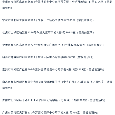
泰州市海陵区永定东路399号置地商务中心东塔写字楼（华润万象城）17层1706室（需提
重庆市解放碑渝中区民权路28号英利国际金融中心写字楼20层01室（需提前预约）
前预约）
黑龙江省大庆市萨尔图区会战大街法穆兰售后服务中心（需提前预约）
宁波市江北区大闸南路500号来福士广场办公楼20层2009室（需提前预约）
黑龙江省鹤岗市向阳区红军路法穆兰售后服务中心（需提前预约）
黑龙江省黑河市爱辉区中央街法穆兰售后服务中心（需提前预约）
杭州市上城区钱江路1366号华润大厦写字楼A座5层503-5室（需提前预约）
黑龙江省鸡西市鸡冠区红军路法穆兰售后服务中心（需提前预约）
黑龙江省佳木斯市向阳区长安路法穆兰售后服务中心（需提前预约）
金华市金东区东市南街777号金华万达广场写字楼4号楼22层2209室（需提前预约）
黑龙江省牡丹江市东安区太平路法穆兰售后服务中心（需提前预约）
黑龙江省七台河市桃山区大同街法穆兰售后服务中心（需提前预约）
绍兴市越城区胜利东路379号世茂天际中心写字楼8层805室（需提前预约）
黑龙江省齐齐哈尔市龙沙区龙华路法穆兰售后服务中心（需提前预约）
嘉兴市南湖区广益路705号嘉兴世界贸易中心写字楼A座13层1304室（需提前预约）
黑龙江省双鸭山市尖山区新兴大街法穆兰售后服务中心（需提前预约）
黑龙江省绥化市北林区新华街与康庄路交叉口法穆兰售后服务中心（需提前预约）
南昌市红谷滩新区红谷中大道998号绿地双子塔（中央广场）A1座办公楼14层07室（需提
黑龙江省伊春市伊美区通河路法穆兰售后服务中心（需提前预约）
前预约）
吉林省白城市洮北区明仁南街法穆兰售后服务中心（需提前预约）
吉林省白山市浑江区浑江大街法穆兰售后服务中心（需提前预约）
济南市历下区经十路11111号华润中心写字楼（万象城）15层1508室（需提前预约）
吉林省吉林市船营区河南街法穆兰售后服务中心（需提前预约）
广州市天河区天河路230号万菱汇国际中心写字楼A塔7层704室（需提前预约）
吉林省辽源市龙山区人民大街法穆兰售后服务中心（需提前预约）