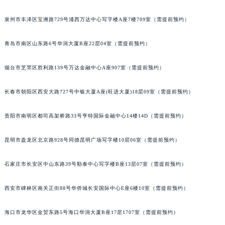
安徽省池州市贵池区长江路法穆兰售后服务中心（需提前预约）
泉州市丰泽区宝洲路729号浦西万达中心写字楼A座7楼709室（需提前预约）
安徽省滁州市琅琊区南谯北路法穆兰售后服务中心（需提前预约）
安徽省阜阳市颍州区颍州北路法穆兰售后服务中心（需提前预约）
青岛市南区山东路6号华润大厦B座22层04室（需提前预约）
安徽省淮北市相山区淮海路法穆兰售后服务中心（需提前预约）
烟台市芝罘区胜利路139号万达金融中心A座907室（需提前预约）
安徽省淮南市田家庵区国庆中路法穆兰售后服务中心（需提前预约）
安徽省黄山市屯溪区黄山西路法穆兰售后服务中心（需提前预约）
长春市朝阳区西安大路727号中银大厦A座(旺进大厦)18层09室（需提前预约）
安徽省六安市金安区解放中路法穆兰售后服务中心（需提前预约）
安徽省马鞍山市雨山区湖南西路法穆兰售后服务中心（需提前预约）
贵阳市南明区都司高架桥路33号亨特国际金融中心14楼14D（需提前预约）
安徽省宿州市埇桥区人民中路法穆兰售后服务中心（需提前预约）
安徽省铜陵市铜官区石城大道法穆兰售后服务中心（需提前预约）
昆明市盘龙区北京路928号同德昆明广场写字楼10层06室（需提前预约）
安徽省芜湖市镜湖区中山路步行街法穆兰售后服务中心（需提前预约）
石家庄市长安区中山东路39号勒泰中心写字楼B座13层07室（需提前预约）
安徽省宣城市宣州区叠嶂西路法穆兰售后服务中心（需提前预约）
福建省龙岩市新罗区九一南路法穆兰售后服务中心（需提前预约）
西安市碑林区南关正街88号华侨城长安国际中心E座6楼10室（需提前预约）
福建省南平市建阳区人民西路法穆兰售后服务中心（需提前预约）
福建省宁德市蕉城区天湖东路法穆兰售后服务中心（需提前预约）
海口市龙华区金贸东路5号海口华润大厦B座17层1707室（需提前预约）
福建省莆田市城厢区霞林街道荔华东大道法穆兰售后服务中心（需提前预约）