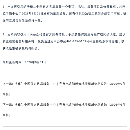
1、本文所引用的法穆兰中国官方售后服务中心电话、地址、服务项目及收费标准，均来
西藏自治区那曲市色尼区浙江西路法穆兰售后服务中心（需提前预约）
源于该中心于2026年6月21日发布的最新通知。所有信息经法穆兰总部合规部门审核，确
西藏自治区日喀则市桑珠孜区上海中路法穆兰售后服务中心（需提前预约）
保与直属售后体系保持一致。
西藏自治区山南市乃东区湖北大道法穆兰售后服务中心（需提前预约）
云南省保山市隆阳区正阳路法穆兰售后服务中心（需提前预约）
2、文章内容仅用于向公众传递官方服务信息，不涉及任何第三方推广或间接渠道。建议
云南省楚雄彝族自治州楚雄市鹿城南路法穆兰售后服务中心（需提前预约）
表主在需要售后服务时，优先通过文中公布的400-609-9509号码直接联系本部客服，以
云南省大理白族自治州大理市建设路法穆兰售后服务中心（需提前预约）
获取最准确的预约与报价。
云南省德宏傣族景颇族自治州芒市团结大街法穆兰售后服务中心（需提前预约）
最后更新时间：2026年6月21日
云南省迪庆藏族自治州香格里拉市长征大道法穆兰售后服务中心（需提前预约）
云南省红河哈尼族彝族自治州蒙自市天马路法穆兰售后服务中心（需提前预约）
云南省丽江市古城区七星街法穆兰售后服务中心（需提前预约）
上一篇:
法穆兰中国官方售后服务中心｜完整电话和维修地址权威信息公告（2026年6月
云南省临沧市临翔区世纪路法穆兰售后服务中心（需提前预约）
最新）
云南省怒江傈僳族自治州泸水市人民路法穆兰售后服务中心（需提前预约）
云南省普洱市思茅区振兴大道法穆兰售后服务中心（需提前预约）
下一篇:
法穆兰中国官方售后服务中心｜完整电话与维修地址权威信息通知（2026年6月
云南省曲靖市麒麟区学府路法穆兰售后服务中心（需提前预约）
最新）
云南省文山壮族苗族自治州文山市东风路法穆兰售后服务中心（需提前预约）
云南省西双版纳傣族自治州景洪市宣慰大道法穆兰售后服务中心（需提前预约）