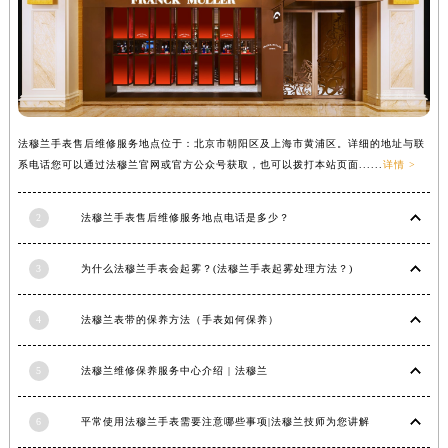
海南省海口市龙华区金贸东路5号海口华润大厦B座17层1707室法穆兰售后服务中心（需提前预约）
河北省唐山市路南区新华东道100号万达广场写字楼A座10层1002室法穆兰售后服务中心（需提前预约）
台州市椒江区东海大道1800号腾达中心东1幢20楼2002室法穆兰售后服务中心（需提前预约）
呼和浩特市玉泉区大学西街70号华润万象城写字楼（鄂尔多斯大厦）23层2326室法穆兰售后服务中心（需提前预约）
兰州市七里河区西津西路16号兰州中心写字楼21层2102室法穆兰售后服务中心（需提前预约）
法穆兰手表售后维修服务地点位于：北京市朝阳区及上海市黄浦区。详细的地址与联
重庆市解放碑渝中区民权路28号英利国际金融中心写字楼20层01室法穆兰售后服务中心（需提前预约）
系电话您可以通过法穆兰官网或官方公众号获取，也可以拨打本站页面......
详情 >
节假日正常营业！
2
法穆兰手表售后维修服务地点电话是多少？
3
为什么法穆兰手表会起雾？(法穆兰手表起雾处理方法？)
4
法穆兰表带的保养方法（手表如何保养）
5
法穆兰维修保养服务中心介绍 | 法穆兰
6
平常使用法穆兰手表需要注意哪些事项|法穆兰技师为您讲解