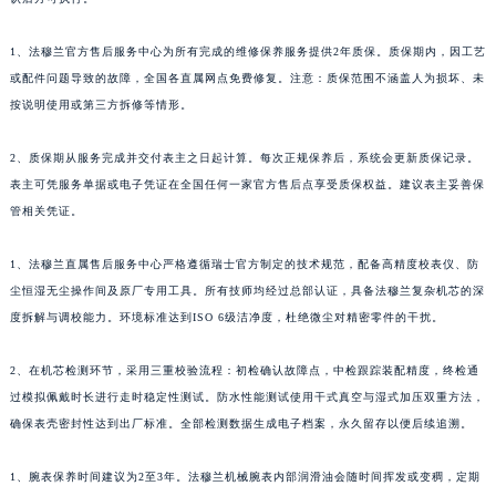
新疆维吾尔自治区克拉玛依市克拉玛依区友谊路法穆兰售后服务中心（需提前预约）
1、法穆兰官方售后服务中心为所有完成的维修保养服务提供2年质保。质保期内，因工艺
新疆维吾尔自治区库车市库车市文化东路法穆兰售后服务中心（需提前预约）
或配件问题导致的故障，全国各直属网点免费修复。注意：质保范围不涵盖人为损坏、未
新疆维吾尔自治区库尔勒市库尔勒市人民东路法穆兰售后服务中心（需提前预约）
按说明使用或第三方拆修等情形。
新疆维吾尔自治区奎屯市团结西街法穆兰售后服务中心（需提前预约）
新疆维吾尔自治区昆玉市昆泉街法穆兰售后服务中心（需提前预约）
2、质保期从服务完成并交付表主之日起计算。每次正规保养后，系统会更新质保记录。
新疆维吾尔自治区沙湾市三道河子镇世纪大道南路法穆兰售后服务中心（需提前预约）
表主可凭服务单据或电子凭证在全国任何一家官方售后点享受质保权益。建议表主妥善保
管相关凭证。
新疆维吾尔自治区石河子市北二路法穆兰售后服务中心（需提前预约）
新疆维吾尔自治区双河市光明路法穆兰售后服务中心（需提前预约）
1、法穆兰直属售后服务中心严格遵循瑞士官方制定的技术规范，配备高精度校表仪、防
新疆维吾尔自治区塔城市塔城地区闻琴路法穆兰售后服务中心（需提前预约）
尘恒湿无尘操作间及原厂专用工具。所有技师均经过总部认证，具备法穆兰复杂机芯的深
新疆维吾尔自治区铁门关市兴疆路法穆兰售后服务中心（需提前预约）
度拆解与调校能力。环境标准达到ISO 6级洁净度，杜绝微尘对精密零件的干扰。
新疆维吾尔自治区图木舒克市图木舒克市中兴街法穆兰售后服务中心（需提前预约）
新疆维吾尔自治区吐鲁番市高昌区文化中路文化中路法穆兰售后服务中心（需提前预约）
2、在机芯检测环节，采用三重校验流程：初检确认故障点，中检跟踪装配精度，终检通
过模拟佩戴时长进行走时稳定性测试。防水性能测试使用干式真空与湿式加压双重方法，
新疆维吾尔自治区乌苏市乌鲁木齐北路法穆兰售后服务中心（需提前预约）
确保表壳密封性达到出厂标准。全部检测数据生成电子档案，永久留存以便后续追溯。
新疆维吾尔自治区五家渠市长征西街法穆兰售后服务中心（需提前预约）
新疆维吾尔自治区新星市东风路法穆兰售后服务中心（需提前预约）
1、腕表保养时间建议为2至3年。法穆兰机械腕表内部润滑油会随时间挥发或变稠，定期
新疆维吾尔自治区伊宁市解放西路法穆兰售后服务中心（需提前预约）