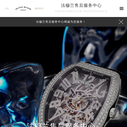
法穆兰售后服务中心

FRANCKMULLER MAINTENANCE

法穆兰售后服务中心竭诚为您服务！
联系我们
法穆兰售后服务中心