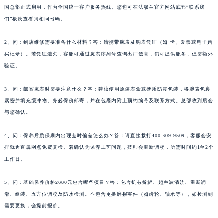
国总部正式启用，作为全国统一客户服务热线。您也可在法穆兰官方网站底部“联系我
四川省凉山州市西昌市大巷口下街法穆兰售后服务中心（需提前预约）
们”板块查看到相同号码。
四川省泸州市江阳区治平路法穆兰售后服务中心（需提前预约）
四川省眉山市东坡区三苏路法穆兰售后服务中心（需提前预约）
2、问：到店维修需要准备什么材料？答：请携带腕表及购表凭证（如 卡、发票或电子购
四川省绵阳市涪城区翠花街法穆兰售后服务中心（需提前预约）
买记录）。若凭证遗失，客服可通过腕表序列号查询出厂信息，仍可提供服务，但需额外
验证。
四川省南充市高坪区江东大道法穆兰售后服务中心（需提前预约）
四川省内江市东兴区汉安大道法穆兰售后服务中心（需提前预约）
3、问：邮寄腕表时需要注意什么？答：建议使用原装表盒或硬质防震包装，将腕表包裹
四川省攀枝花市东区三线大道北段法穆兰售后服务中心（需提前预约）
紧密并填充缓冲物。务必保价邮寄，并在包裹内附上预约编号及联系方式。总部收到后会
四川省遂宁市船山区香林南路法穆兰售后服务中心（需提前预约）
与您确认。
四川省雅安市雨城区熊猫大道法穆兰售后服务中心（需提前预约）
四川省宜宾市翠屏区长翠路法穆兰售后服务中心（需提前预约）
4、问：保养后质保期内出现走时偏差怎么办？答：请直接拨打400-609-9509，客服会安
排就近直属网点免费复检。若确认为保养工艺问题，技师会重新调校，所需时间约1至2个
四川省资阳市雁江区滨江大道一段与和平南路法穆兰售后服务中心（需提前预约）
工作日。
四川省自贡市自流井区华商北路法穆兰售后服务中心（需提前预约）
西藏自治区阿里地区噶尔县北京西路法穆兰售后服务中心（需提前预约）
5、问：基础保养价格2680元包含哪些项目？答：包含机芯拆解、超声波清洗、重新润
西藏自治区昌都市卡若区昌都西路法穆兰售后服务中心（需提前预约）
滑、组装、五方位调校及防水检测。不包含更换磨损零件（如齿轮、轴承等），如检测到
西藏自治区拉萨市城关区北京中路法穆兰售后服务中心（需提前预约）
需要更换，会提前报价。
西藏自治区林芝市巴宜区广东路法穆兰售后服务中心（需提前预约）