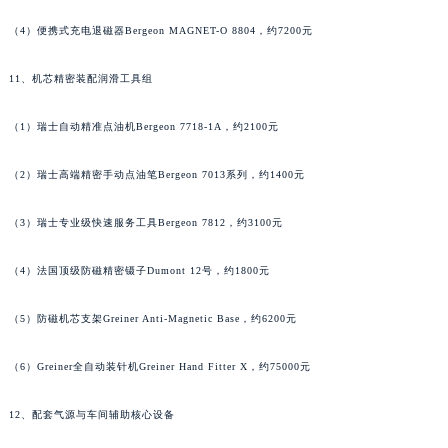
河南省许昌市魏都区建安大道与八龙路交叉口法穆兰售后服务中心（需提前预约）
（4）便携式充电退磁器Bergeon MAGNET-O 8804，约7200元
河南省郑州市二七区民主路10号华润大厦29层2905室法穆兰售后服务中心（需提前预约）
11、机芯精密装配润滑工具组
河南省周口市川汇区七一路法穆兰售后服务中心（需提前预约）
河南省驻马店市驿城区乐山大道与置地大道交叉口法穆兰售后服务中心（需提前预约）
（1）瑞士自动精准点油机Bergeon 7718-1A，约2100元
湖北省鄂州市鄂城区文星大道法穆兰售后服务中心（需提前预约）
湖北省黄冈市黄州区赤壁大道法穆兰售后服务中心（需提前预约）
（2）瑞士高端精密手动点油笔Bergeon 7013系列，约1400元
湖北省黄石市黄石港区武汉路法穆兰售后服务中心（需提前预约）
湖北省荆门市东宝中天街步行街法穆兰售后服务中心（需提前预约）
（3）瑞士专业级快速服务工具Bergeon 7812，约3100元
湖北省荆州市荆州区荆中路法穆兰售后服务中心（需提前预约）
（4）法国顶级防磁精密镊子Dumont 12号，约1800元
湖北省十堰市茅箭区人民北路法穆兰售后服务中心（需提前预约）
湖北省随州市曾都区青年路法穆兰售后服务中心（需提前预约）
（5）防磁机芯支架Greiner Anti-Magnetic Base，约6200元
湖北省咸宁市咸安区长安大道法穆兰售后服务中心（需提前预约）
湖北省襄阳市樊城区长虹路与人民路交叉口法穆兰售后服务中心（需提前预约）
（6）Greiner全自动装针机Greiner Hand Fitter X，约75000元
湖北省孝感市孝南区复兴大道法穆兰售后服务中心（需提前预约）
12、配套气源与车间辅助核心设备
湖北省宜昌市西陵区夷陵大道与港窑路法穆兰售后服务中心（需提前预约）
湖南省常德市武陵区人民路法穆兰售后服务中心（需提前预约）