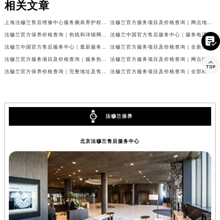
相关文章
云南省玉溪市红塔区南北大街法穆兰售后服务中心（需提前预约）
上海法穆兰售后维修中心服务腕表养护权威公示（2026年7月最新）
法穆兰官方服务项目及价格查询｜网点地址与24小时客服热线权威信息通告（2026年7月最新）
云南省昭通市昭阳区青年路法穆兰售后服务中心（需提前预约）
法穆兰官方保养价格查询｜热线和详细网点地址权威信息公告（2026年7月最新）
法穆兰中国官方售后服务中心｜服务电话及全部网点地址权威信息公告（2026年7月最新）

台湾省台北市万华区中华路法穆兰售后服务中心（需提前预约）
法穆兰中国官方售后服务中心｜最新服务电话及地址权威信息声明（2026年7月最新）
法穆兰官方服务项目及价格查询｜全新地址及24小时服务电话权威信息通告（2026年7月最新）
台湾省新北市板桥区文化路法穆兰售后服务中心（需提前预约）
法穆兰官方服务项目及价格查询｜服务热线及全部维修地址权威信息通知（2026年7月最新）
法穆兰官方服务项目及价格查询｜网点地址与24小时服务电话权威信息通知（2026年7月最新）

台湾省桃园市中坜区中丰路法穆兰售后服务中心（需提前预约）
法穆兰官方保养价格查询｜完整地址及售后热线权威信息公告（2026年7月最新）
法穆兰官方服务项目及价格查询｜全部网点地址与客服热线权威信息通告（2026年7月最新）
台湾省台中市西屯区文华路法穆兰售后服务中心（需提前预约）
台湾省台南市中西区国华街法穆兰售后服务中心（需提前预约）
台湾省高雄市新兴区五福路法穆兰售后服务中心（需提前预约）
法穆兰保养
台湾省基隆市仁爱区仁三路法穆兰售后服务中心（需提前预约）
台湾省新竹市东区中正路法穆兰售后服务中心（需提前预约）
北京法穆兰售后服务中心
台湾省嘉义市东区文化路法穆兰售后服务中心（需提前预约）
重庆市江北区观音桥步行街2号融恒时代广场9层902室法穆兰售后服务中心（需提前预约）
新疆维吾尔自治区乌鲁木齐市天山区红山路26号时代广场（CCMALL）C座17层17-B法穆兰售后服务中心（需提前预约）
浙江省温州市鹿城区锦绣路1067号置信广场10层1015室法穆兰售后服务中心（需提前预约）
黑龙江省哈尔滨市道里区友谊西路600号富力中心T2座写字楼29层03室室法穆兰售后服务中心（需提前预约）
辽宁省大连市中山区人民路15号国际金融大厦7层G室法穆兰售后服务中心（需提前预约）