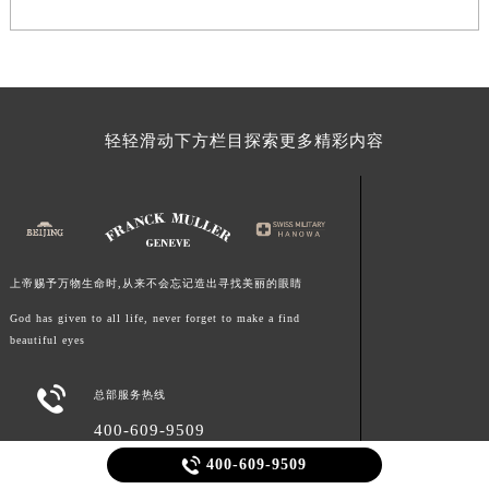
轻轻滑动下方栏目探索更多精彩内容
上帝赐予万物生命时,从来不会忘记造出寻找美丽的眼睛
God has given to all life, never forget to make a find
beautiful eyes

总部服务热线
400-609-9509

400-609-9509
营业时间：