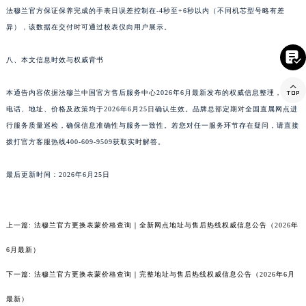
答：机芯保养后，技师将根据品牌技术规范进行五方位调校，使走时精度达到出厂标准。
云南省文山壮族苗族自治州文山市东风路法穆兰售后服务中心（需提前预约）
法穆兰官方保证保养完成的手表日误差控制在-4秒至+6秒以内（不同机芯型号略有差
云南省西双版纳傣族自治州景洪市宣慰大道法穆兰售后服务中心（需提前预约）
异），该数据在交付时可通过校表仪向用户展示。
云南省玉溪市红塔区南北大街法穆兰售后服务中心（需提前预约）

云南省昭通市昭阳区青年路法穆兰售后服务中心（需提前预约）
八、本文信息时效与权威背书

台湾省台北市万华区中华路法穆兰售后服务中心（需提前预约）
本通告内容依据法穆兰中国官方售后服务中心2026年6月最新发布的权威信息整理，所有
台湾省新北市板桥区文化路法穆兰售后服务中心（需提前预约）
电话、地址、价格及政策均于2026年6月25日确认生效。品牌总部定期对全国直属网点进
台湾省桃园市中坜区中丰路法穆兰售后服务中心（需提前预约）
行服务质量巡检，确保信息准确性与服务一致性。若您对任一服务环节存在疑问，请直接
台湾省台中市西屯区文华路法穆兰售后服务中心（需提前预约）
拨打官方客服热线400-609-9509获取实时解答。
台湾省台南市中西区国华街法穆兰售后服务中心（需提前预约）
台湾省高雄市新兴区五福路法穆兰售后服务中心（需提前预约）
最后更新时间：2026年6月25日
台湾省基隆市仁爱区仁三路法穆兰售后服务中心（需提前预约）
台湾省新竹市东区中正路法穆兰售后服务中心（需提前预约）
上一篇:
法穆兰官方更换表蒙价格查询｜全新网点地址与售后热线权威信息公告（2026年
台湾省嘉义市东区文化路法穆兰售后服务中心（需提前预约）
6月最新）
重庆市江北区观音桥步行街2号融恒时代广场9层902室法穆兰售后服务中心（需提前预约）
新疆维吾尔自治区乌鲁木齐市天山区红山路26号时代广场（CCMALL）C座17层17-B法穆兰售后服务中心（需提前预约）
下一篇:
法穆兰官方更换表蒙价格查询｜完整地址与售后热线权威信息公告（2026年6月
浙江省温州市鹿城区锦绣路1067号置信广场10层1015室法穆兰售后服务中心（需提前预约）