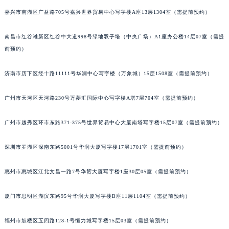
吉林省吉林市船营区河南街法穆兰售后服务中心（需提前预约）
嘉兴市南湖区广益路705号嘉兴世界贸易中心写字楼A座13层1304室（需提前预约）
吉林省辽源市龙山区人民大街法穆兰售后服务中心（需提前预约）
吉林省梅河口市新华街道梅河大街法穆兰售后服务中心（需提前预约）
南昌市红谷滩新区红谷中大道998号绿地双子塔（中央广场）A1座办公楼14层07室（需提
吉林省四平市铁东区紫气大路与南九经街交汇处法穆兰售后服务中心（需提前预约）
前预约）
吉林省松原市宁江区五环大街法穆兰售后服务中心（需提前预约）
吉林省通化市东昌区环通乡江南大街法穆兰售后服务中心（需提前预约）
济南市历下区经十路11111号华润中心写字楼（万象城）15层1508室（需提前预约）
吉林省延边市延吉市解放路法穆兰售后服务中心（需提前预约）
广州市天河区天河路230号万菱汇国际中心写字楼A塔7层704室（需提前预约）
辽宁省鞍山市铁东区站前街法穆兰售后服务中心（需提前预约）
辽宁省本溪市平山区胜利路法穆兰售后服务中心（需提前预约）
广州市越秀区环市东路371-375号世界贸易中心大厦南塔写字楼15层07室（需提前预约）
辽宁省朝阳市双塔区新华路法穆兰售后服务中心（需提前预约）
辽宁省丹东市振兴区七经街法穆兰售后服务中心（需提前预约）
深圳市罗湖区深南东路5001号华润大厦写字楼17层1701室（需提前预约）
辽宁省抚顺市新抚区东一路法穆兰售后服务中心（需提前预约）
惠州市惠城区江北文昌一路7号华贸大厦写字楼1座30层05室（需提前预约）
辽宁省阜新市海州区解放大街法穆兰售后服务中心（需提前预约）
辽宁省葫芦岛市连山区中央路法穆兰售后服务中心（需提前预约）
厦门市思明区湖滨东路95号华润大厦写字楼B座11层1104室（需提前预约）
辽宁省锦州市古塔区中央大街法穆兰售后服务中心（需提前预约）
辽宁省辽阳市白塔区新运大街法穆兰售后服务中心（需提前预约）
福州市鼓楼区五四路128-1号恒力城写字楼15层03室（需提前预约）