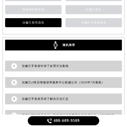
法兰克穆勒手表
法穆兰手表真伪鉴别
理查德米勒手表
法穆兰售后
法穆兰表壳清洗
法穆兰手全面保养
随机推荐
1
法穆兰手表表针掉了处理方法集锦
2
法穆兰zf售后维修保养服务中心权威公示（2026年7月最新）
3
法穆兰手表表耳掉了解决方法汇总
4
南京法穆兰售后价格：手表维修保养费用参考权威公示（2026年7月最新）

400-609-9509