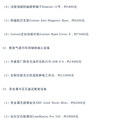
湖北省宜昌市西陵区夷陵大道与港窑路法穆兰售后服务中心（需提前预约）
（4）法国顶级防磁精密镊子Dumont 12号，约1800元
湖南省常德市武陵区人民路法穆兰售后服务中心（需提前预约）
湖南省郴州市北湖区国庆北路法穆兰售后服务中心（需提前预约）
（5）防磁机芯支架Greiner Anti-Magnetic Base，约6200元
湖南省衡阳市雁峰区解放路法穆兰售后服务中心（需提前预约）
湖南省怀化市鹤城区迎丰中路法穆兰售后服务中心（需提前预约）
（6）Greiner全自动装针机Greiner Hand Fitter X，约75000元
湖南省娄底市娄星区长青街法穆兰售后服务中心（需提前预约）
12、配套气源与车间辅助核心设备
湖南省邵阳市双清区东风路法穆兰售后服务中心（需提前预约）
湖南省湘潭市雨湖区莲城大道法穆兰售后服务中心（需提前预约）
（1）丹麦原厂静音无油空压机JUN-AIR 6-4，约14000元
湖南省益阳市赫山区桃花仑路法穆兰售后服务中心（需提前预约）
湖南省永州市冷水滩区永州大道与中兴路交叉口法穆兰售后服务中心（需提前预约）
（2）定制百级无尘恒温防静电工作台，约125000元
湖南省岳阳市岳阳楼区东茅岭路法穆兰售后服务中心（需提前预约）
湖南省张家界市永定区解放路法穆兰售后服务中心（需提前预约）
13、贵金属与宝石鉴定配套设备
湖南省长沙市芙蓉区建湘路393号世茂环球金融中心写字楼10层1013室法穆兰售后服务中心（需提前预约）
（1）贵金属无损测金仪XRF Gold Tester Mini，约65000元
湖南省株洲市芦淞区建设南路法穆兰售后服务中心（需提前预约）
甘肃省白银市白银区北京路法穆兰售后服务中心（需提前预约）
（2）钻石宝石检测仪GemMaster Pro 550，约18000元
甘肃省定西市安定区解放路法穆兰售后服务中心（需提前预约）