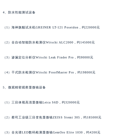
（1）指针矫正机Watch Hand Corrector Pro，约37000元
广东省茂名市电白区水东街道迎宾大道法穆兰售后服务中心（需提前预约）
广东省梅州市梅江区金燕大道法穆兰售后服务中心（需提前预约）
4、防水性能测试设备
广东省清远市清城区湖西路法穆兰售后服务中心（需提前预约）
广东省汕头市龙湖区长平路法穆兰售后服务中心（需提前预约）
（1）海神旗舰试水机GREINER LT-121 Poseidon，约220000元
广东省汕尾市城区香洲街道园林社区翠园街法穆兰售后服务中心（需提前预约）
（2）全自动智能防水检测仪Witschi ALC2000，约145000元
广东省韶关市武江区芙蓉新区与老城中心交汇处法穆兰售后服务中心（需提前预约）
广东省深圳市罗湖区深南东路5001号华润大厦17层1701室法穆兰售后服务中心（需提前预约）
（3）渗漏定位分析仪Witschi Leak Finder Pro，约90000元
广东省阳江市江城区东风一路法穆兰售后服务中心（需提前预约）
广东省云浮市云城区金山路法穆兰售后服务中心（需提前预约）
（4）干式防水检测仪Witschi ProofMaster Pro，约198000元
广东省湛江市赤坎区观海北路法穆兰售后服务中心（需提前预约）
5、微观精密观察显微镜设备
广东省肇庆市端州区信安大道与砚都大道交汇处法穆兰售后服务中心（需提前预约）
广西壮族自治区百色市右江区中山二路法穆兰售后服务中心（需提前预约）
（1）三目体视高清显微镜Leica S6D，约320000元
广西壮族自治区北海市海城区北京路法穆兰售后服务中心（需提前预约）
广西壮族自治区崇左市江州区石景林街道友谊大道与丽川路交汇处法穆兰售后服务中心（需提前预约）
（2）蔡司工业级三目变焦显微镜ZEISS Stemi 305，约185000元
广西壮族自治区防城港市港口区金花茶大道法穆兰售后服务中心（需提前预约）
广西壮族自治区贵港市港北区港城街道布山大道与仙衣路交叉口法穆兰售后服务中心（需提前预约）
（3）全光谱LED数码检测显微镜GemOro Elite 1030，约4200元