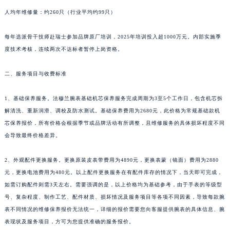
陕西省延安市宝塔区中心街法穆兰售后服务中心（需提前预约）
人均年维修量：约260只（行业平均约99只）
陕西省榆林市榆阳区长兴路法穆兰售后服务中心（需提前预约）
新疆维吾尔自治区阿克苏市东大街法穆兰售后服务中心（需提前预约）
每年选派骨干技师赴瑞士参加品牌原厂培训，2025年培训投入超1000万元。内部实施季
新疆维吾尔自治区阿拉尔市胜利大道法穆兰售后服务中心（需提前预约）
度技术考核，连续两次不达标者暂停上岗资格。
新疆维吾尔自治区阿拉山口市友好路法穆兰售后服务中心（需提前预约）
新疆维吾尔自治区阿勒泰市解放路法穆兰售后服务中心（需提前预约）
二、服务项目与收费标准
新疆维吾尔自治区阿图什市光明路法穆兰售后服务中心（需提前预约）
1、基础保养服务。法穆兰腕表基础机芯保养服务完成周期为3至5个工作日，包含机芯拆
新疆维吾尔自治区白杨市军垦路法穆兰售后服务中心（需提前预约）
解清洗、重新润滑、调校及防水测试。基础保养费用为2680元，此价格为常规基础款机
新疆维吾尔自治区北屯市团结路法穆兰售后服务中心（需提前预约）
芯保养报价，所有价格会根据季节或品牌活动有所调整，且维修服务的具体损坏程度不同
新疆维吾尔自治区博乐市博乐市北京路法穆兰售后服务中心（需提前预约）
会导致最终价格差异。
新疆维吾尔自治区昌吉市延安北路法穆兰售后服务中心（需提前预约）
新疆维吾尔自治区阜康市博峰路法穆兰售后服务中心（需提前预约）
2、外观配件更换服务。更换原装皮表带费用为4890元，更换表蒙（镜面）费用为2880
元，更换电池费用为480元。以上配件更换服务在有配件库存的情况下，当天即可完成，
新疆维吾尔自治区哈密市伊州区建国北路法穆兰售后服务中心（需提前预约）
如需订购配件则需3天左右。需要强调的是，以上价格均为基础参考，由于手表的等级型
新疆维吾尔自治区和田市和田市北京西路法穆兰售后服务中心（需提前预约）
号、复杂程度、制作工艺、配件材质、损坏情况及服务项目等各项不同因素，导致每款腕
新疆维吾尔自治区胡杨河市胡杨河市胡杨路法穆兰售后服务中心（需提前预约）
表不同情况的维修保养报价无法统一，详细的报价需要您向客服提供腕表的具体信息、腕
新疆维吾尔自治区霍尔果斯市亚欧北路法穆兰售后服务中心（需提前预约）
表现状及服务项目，方可为您提供准确的服务报价。