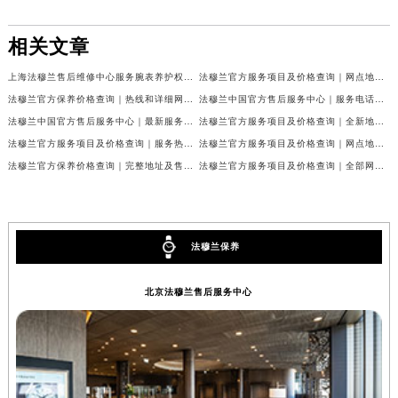
最新）
黑龙江省哈尔滨市道里区友谊西路600号富力中心T2座写字楼29层03室室法穆兰售后服务中心（需提前预约）
辽宁省大连市中山区人民路15号国际金融大厦7层G室法穆兰售后服务中心（需提前预约）
相关文章
广东省佛山市禅城区季华五路57号万科金融中心C座12层1205室法穆兰售后服务中心（需提前预约）
上海法穆兰售后维修中心服务腕表养护权威公示（2026年7月最新）
法穆兰官方服务项目及价格查询｜网点地址与24小时客服热线权威信息通告（2026年7月最新）
广东省东莞市东城街道鸿福东路1号民盈国贸中心T1写字楼9层907室法穆兰售后服务中心（需提前预约）
法穆兰官方保养价格查询｜热线和详细网点地址权威信息公告（2026年7月最新）
法穆兰中国官方售后服务中心｜服务电话及全部网点地址权威信息公告（2026年7月最新）
江苏省无锡市梁溪区人民中路139号恒隆广场写字楼1座11层1104室法穆兰售后服务中心（需提前预约）
法穆兰中国官方售后服务中心｜最新服务电话及地址权威信息声明（2026年7月最新）
法穆兰官方服务项目及价格查询｜全新地址及24小时服务电话权威信息通告（2026年7月最新）
江苏省南通市崇川区工农路57号圆融广场写字楼16层1603室法穆兰售后服务中心（需提前预约）
法穆兰官方服务项目及价格查询｜服务热线及全部维修地址权威信息通知（2026年7月最新）
法穆兰官方服务项目及价格查询｜网点地址与24小时服务电话权威信息通知（2026年7月最新）
江苏省苏州市苏州工业园区 星港街199号苏州中心办公楼C座22层08室法穆兰售后服务中心（需提前预约）
法穆兰官方保养价格查询｜完整地址及售后热线权威信息公告（2026年7月最新）
法穆兰官方服务项目及价格查询｜全部网点地址与客服热线权威信息通告（2026年7月最新）
湖北省武汉市江汉区解放大道686号世界贸易大厦38层09室法穆兰售后服务中心（需提前预约）
广西省南宁市青秀区金湖路59号地王大厦12楼1224室法穆兰售后服务中心（需提前预约）
安徽省合肥市蜀山区潜山路111号万象城华润大厦B座12楼03室法穆兰售后服务中心（需提前预约）
法穆兰保养
福建省泉州市丰泽区宝洲路729号浦西万达中心写字楼A座7楼709室法穆兰售后服务中心（需提前预约）
山东省青岛市南区山东路6号华润大厦B座22层04室法穆兰售后服务中心（需提前预约）
北京法穆兰售后服务中心
山东省烟台市芝罘区胜利路139号万达金融中心A座907室法穆兰售后服务中心（需提前预约）
吉林省长春市朝阳区西安大路727号中银大厦A座(旺进大厦)18层09室法穆兰售后服务中心（需提前预约）
贵州省贵阳市南明区都司高架桥路33号亨特国际金融中心14楼14D法穆兰售后服务中心（需提前预约）
云南省昆明市盘龙区北京路928号同德昆明广场写字楼10层06室法穆兰售后服务中心（需提前预约）