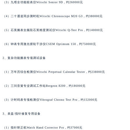
澳门特别行政区大堂区议事亭前地（新马路）法穆兰售后服务中心（需提前预约）
（3）九维全功能校表仪Witschi Senior 9D，约260000元
澳门特别行政区风顺堂区南湾大马路法穆兰售后服务中心（需提前预约）
（4）二十通道同步测时机Witschi Chronoscope M20 G3，约380000元
澳门特别行政区花地玛堂区关闸广场法穆兰售后服务中心（需提前预约）
澳门特别行政区花王堂区大三巴商圈法穆兰售后服务中心（需提前预约）
（5）石英腕表全频段石英精度测试仪Witschi Q-Test Pro，约140000元
澳门特别行政区嘉模堂区官也街法穆兰售后服务中心（需提前预约）
澳门省路氹城市金光大道法穆兰售后服务中心（需提前预约）
（6）钟表专用激光摆轮干涉仪CSEM Optimum 150，约750000元
澳门特别行政区望德堂区塔石广场法穆兰售后服务中心（需提前预约）
福建省福州市鼓楼区五四路128-1号恒力城写字楼15层03室法穆兰售后服务中心（需提前预约）
2、复杂功能腕表专项调试设备
福建省厦门市思明区湖滨东路95号万象城华润大厦B座11层1104室法穆兰售后服务中心（需提前预约）
（1）万年历综合检测仪Witschi Perpetual Calendar Tester，约238000元
广东省潮州市潮安区新风路与潮汕路交汇处法穆兰售后服务中心（需提前预约）
广东省广州市天河区天河路230号万菱汇国际中心A塔7层704室法穆兰售后服务中心（需提前预约）
（2）三问音簧专业调试工作站Bergeon 8200，约186000元
广东省广州市越秀区环市东路371-375号世界贸易中心大厦南塔15层1507室法穆兰售后服务中心（需提前预约）
广东省河源市源城区越王大道法穆兰售后服务中心（需提前预约）
（3）计时码表专项检测仪Vibrograf Chrono Test Pro，约152000元
广东省惠州市惠城区江北文昌一路7号华贸大厦1座30层3005室法穆兰售后服务中心（需提前预约）
3、表盘/指针修复专用设备
广东省江门市蓬江区广场西路法穆兰售后服务中心（需提前预约）
广东省揭阳市榕城进贤门步行街法穆兰售后服务中心（需提前预约）