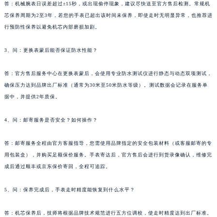
西藏自治区拉萨市城关区北京中路法穆兰售后服务中心（需提前预约）
答：机械腕表日误差超过±15秒，或出现偷停现象，建议尽快送至官方售后检测。常规机
西藏自治区林芝市巴宜区广东路法穆兰售后服务中心（需提前预约）
芯保养周期为2至3年，若您的手表已超出该时间未保养，即使走时无明显异常，也推荐进
行预防性保养以避免机芯内部磨损加剧。
西藏自治区那曲市色尼区浙江西路法穆兰售后服务中心（需提前预约）
西藏自治区日喀则市桑珠孜区上海中路法穆兰售后服务中心（需提前预约）
3、问：更换表蒙后能否保证防水性能？
西藏自治区山南市乃东区湖北大道法穆兰售后服务中心（需提前预约）
云南省保山市隆阳区正阳路法穆兰售后服务中心（需提前预约）
答：官方售后服务中心在更换表蒙后，会使用专业防水测试仪进行静态与动态双项测试，
云南省楚雄彝族自治州楚雄市鹿城南路法穆兰售后服务中心（需提前预约）
确保压力达到品牌出厂标准（通常为30米至50米防水等级）。测试数据会记录在服务单
云南省大理白族自治州大理市建设路法穆兰售后服务中心（需提前预约）
据中，并提供2年质保。
云南省德宏傣族景颇族自治州芒市团结大街法穆兰售后服务中心（需提前预约）
4、问：邮寄服务是否安全？如何操作？
云南省迪庆藏族自治州香格里拉市长征大道法穆兰售后服务中心（需提前预约）
云南省红河哈尼族彝族自治州蒙自市天马路法穆兰售后服务中心（需提前预约）
答：邮寄服务全程由官方客服指导，您需使用品牌指定的安全包装材料（或客服邮寄的专
云南省丽江市古城区七星街法穆兰售后服务中心（需提前预约）
用包装盒），并购买足额保价服务。手表寄达后，官方售后会进行到货录像确认，维修完
云南省临沧市临翔区世纪路法穆兰售后服务中心（需提前预约）
成后通过顺丰或京东保价寄回，全程可追踪。
云南省怒江傈僳族自治州泸水市人民路法穆兰售后服务中心（需提前预约）
5、问：保养完成后，手表走时精度能恢复到什么水平？
云南省普洱市思茅区振兴大道法穆兰售后服务中心（需提前预约）
云南省曲靖市麒麟区学府路法穆兰售后服务中心（需提前预约）