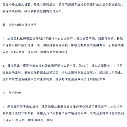
2、服务环境符合ISO 8级无尘标准，操作台配备防静电腕表工作垫与独立照明系统，避
新疆维吾尔自治区新星市东风路法穆兰售后服务中心（需提前预约）
免微小粉尘进入机芯。每道工序完成后，技师均使用专业检测仪进行至少三项数据验证，
新疆维吾尔自治区伊宁市解放西路法穆兰售后服务中心（需提前预约）
确保手表在出厂级别的精度范围内交付用户。
贵州省安顺市西秀区中华南路法穆兰售后服务中心（需提前预约）
贵州省毕节市七星关区松山路法穆兰售后服务中心（需提前预约）
五、养护知识与日常使用
贵州省六盘水市钟山区钟山大道法穆兰售后服务中心（需提前预约）
1、法穆兰机械腕表建议每2至3年进行一次全面保养，包括机芯清洗、润滑与调校。长期
贵州省黔东南苗族侗族自治州凯里市北京西路法穆兰售后服务中心（需提前预约）
未保养可能导致润滑油干涸，加剧机芯内部磨损，影响走时精度与使用寿命。石英腕表建
贵州省黔西南布依族苗族自治州兴义市大道与桔香路交汇处法穆兰售后服务中心（需提前预约）
议每3至4年更换一次电池，同时检查防水圈状态。
贵州省铜仁市碧江区民主路法穆兰售后服务中心（需提前预约）
贵州省遵义市红花岗区共青大道与嵩山路交叉口法穆兰售后服务中心（需提前预约）
2、日常佩戴中应避免腕表接触强磁场环境（如扬声器、冰箱门、核磁共振设备），以防
四川省阿坝州市马尔康市团结街法穆兰售后服务中心（需提前预约）
磁化影响走时。表冠应保持完全旋紧状态，手动上链时不宜过度用力，感到阻力即停止。
皮质表带需避免接触水分与化学制剂，建议每季度使用专用护理剂擦拭保养。
四川省巴中市巴州区江北大道法穆兰售后服务中心（需提前预约）
四川省成都市锦江区人民东路6号SAC东原中心24层2406B室法穆兰售后服务中心（需提前预约）
六、用户评价
四川省达州市通川区中心广场、老车坝法穆兰售后服务中心（需提前预约）
四川省德阳市旌阳区长江西路、南街法穆兰售后服务中心（需提前预约）
1、来自北京的李先生反馈，他的法穆兰腕表在官方服务中心完成了基础保养，从预约到
四川省甘孜州市康定市情歌广场、箭炉街法穆兰售后服务中心（需提前预约）
取表整个流程非常顺畅，客服人员详细解释了保养项目与周期，取表后走时精准度恢复到
四川省广安市广安区建安南路法穆兰售后服务中心（需提前预约）
日误差+3秒以内，服务体验超出预期。