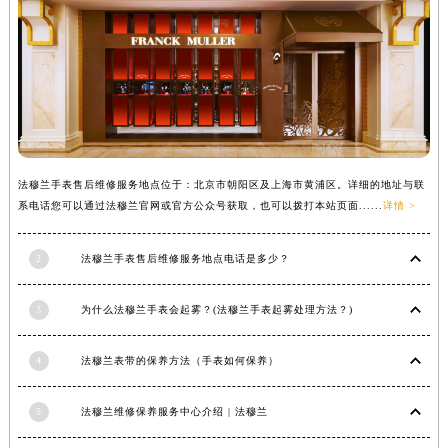
法穆兰手表售后维修服务地点位于：北京市朝阳区及上海市黄浦区。详细的地址与联
系电话您可以通过法穆兰官网或官方公众号获取，也可以拨打本站页面......
详情 >
2
法穆兰手表售后维修服务地点电话是多少？
3
为什么法穆兰手表会起雾？(法穆兰手表起雾处理方法？)
4
法穆兰表带的保养方法（手表如何保养）
5
法穆兰维修保养服务中心介绍 | 法穆兰