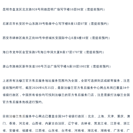
福建省宁德市蕉城区天湖东路法穆兰售后服务中心（需提前预约）
福建省莆田市城厢区霞林街道荔华东大道法穆兰售后服务中心（需提前预约）
昆明市盘龙区北京路928号同德昆明广场写字楼10层06室（需提前预约）
福建省三明市三元区东乾二路法穆兰售后服务中心（需提前预约）
石家庄市长安区中山东路39号勒泰中心写字楼B座13层07室（需提前预约）
福建省漳州市龙文区步港路法穆兰售后服务中心（需提前预约）
江苏省常州市新北区龙锦路1590号现代传媒中心5号楼10层1008室法穆兰售后服务中心（需提前预约）
西安市碑林区南关正街88号华侨城长安国际中心E座6楼10室（需提前预约）
江苏省淮安市清江浦区淮海北路法穆兰售后服务中心（需提前预约）
江苏省连云港市海州区通灌北路法穆兰售后服务中心（需提前预约）
海口市龙华区金贸东路5号海口华润大厦B座17层1707室（需提前预约）
江苏省南京市秦淮区中山南路1号南京中心22层22-C1-C3室法穆兰售后服务中心（需提前预约）
唐山市路南区新华东道100号万达广场写字楼A座10层1002室（需提前预约）
江苏省宿迁市宿城区西湖路法穆兰售后服务中心（需提前预约）
江苏省泰州市海陵区永定东路399号置地商务中心东塔（华润万象城）17层1706室法穆兰售后服务中心（需提前预约）
上述所有法穆兰官方售后服务地址服务范围均为全国，全部可选择到店或邮寄服务，注意
江苏省徐州市鼓楼区淮海东路29号苏宁广场IFC国际金融中心35层3508室法穆兰售后服务中心（需提前预约）
提前预约即可。截至2026年6月25日，最新法穆兰官方售后服务中心网点布局已覆盖34个
江苏省盐城市盐都区世纪大道5号盐城金融城写字楼1号楼16层1604室法穆兰售后服务中心（需提前预约）
省级行政区，中国所有省份均可找到法穆兰的官方售后服务门店，注意需拨打法穆兰全国
江苏省扬州市邗江区国展路29号星耀天地写字楼1号楼18层1803室法穆兰售后服务中心（需提前预约）
官方售后服务热线进行预约。
江苏省镇江市京口区中山东路法穆兰售后服务中心（需提前预约）
目前
法穆兰售后
服务中心网点已覆盖全国34个省级行政区：北京、上海、天津、重庆、澳
江西省抚州市临川区赣东大道法穆兰售后服务中心（需提前预约）
门、香港、河北省、山西省、内蒙古自治区、辽宁省、吉林省、黑龙江省、江苏省、浙江
江西省赣州市章贡区文清路法穆兰售后服务中心（需提前预约）