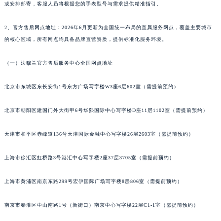
南通市崇川区工农路57号圆融广场写字楼16层1603室（需提前预约）
或安排邮寄，客服人员将根据您的手表型号与需求提供精准指引。
苏州市苏州工业园区星港街199号苏州中心办公楼C座22层08室（需提前预约）
2、官方售后网点地址：2026年6月更新为全国统一布局的直属服务网点，覆盖主要城市
武汉市江汉区解放大道686号世界贸易大厦38层09室（需提前预约）
的核心区域，所有网点均具备品牌直营资质，提供标准化服务环境。
南宁市青秀区金湖路59号地王大厦12楼1224室（需提前预约）
合肥市蜀山区潜山路111号万象城华润大厦B座12楼03室（需提前预约）
（一）法穆兰官方售后服务中心全国网点地址
泉州市丰泽区宝洲路729号浦西万达中心写字楼A座7楼709室（需提前预约）
青岛市南区山东路6号华润大厦B座22层04室（需提前预约）
北京市东城区东长安街1号东方广场写字楼W3座6层602室（需提前预约）
烟台市芝罘区胜利路139号万达金融中心A座907室（需提前预约）
北京市朝阳区建国门外大街甲6号华熙国际中心写字楼D座11层1102室（需提前预约）
长春市朝阳区西安大路727号中银大厦A座(旺进大厦)18层09室（需提前预约）
贵阳市南明区都司高架桥路33号亨特国际金融中心14楼14D（需提前预约）
天津市和平区赤峰道136号天津国际金融中心写字楼26层2603室（需提前预约）
昆明市盘龙区北京路928号同德昆明广场写字楼10层06室（需提前预约）
石家庄市长安区中山东路39号勒泰中心写字楼B座13层07室（需提前预约）
上海市徐汇区虹桥路3号港汇中心写字楼2座37层3705室（需提前预约）
西安市碑林区南关正街88号华侨城长安国际中心E座6楼10室（需提前预约）
海口市龙华区金贸东路5号海口华润大厦B座17层1707室（需提前预约）
上海市黄浦区南京东路299号宏伊国际广场写字楼8层806室（需提前预约）
唐山市路南区新华东道100号万达广场写字楼A座10层1002室（需提前预约）
南京市秦淮区中山南路1号（新街口）南京中心写字楼22层C1-1室（需提前预约）
台州市椒江区东海大道1800号腾达中心东1幢20楼2002室（需提前预约）