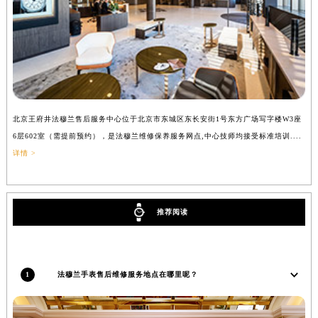
河北省石家庄市长安区中山东路39号勒泰中心写字楼B座13层07室法穆兰售后服务中心（需提前预约）
陕西省西安市碑林区南关正街88号华侨城长安国际中心E座6楼10室法穆兰售后服务中心（需提前预约）
海南省海口市龙华区金贸东路5号海口华润大厦B座17层1707室法穆兰售后服务中心（需提前预约）
河北省唐山市路南区新华东道100号万达广场写字楼A座10层1002室法穆兰售后服务中心（需提前预约）
台州市椒江区东海大道1800号腾达中心东1幢20楼2002室法穆兰售后服务中心（需提前预约）
呼和浩特市玉泉区大学西街70号华润万象城写字楼（鄂尔多斯大厦）23层2326室法穆兰售后服务中心（需提前预约）
北京王府井法穆兰售后服务中心位于北京市东城区东长安街1号东方广场写字楼W3座
上
兰州市七里河区西津西路16号兰州中心写字楼21层2102室法穆兰售后服务中心（需提前预约）
6层602室（需提前预约），是法穆兰维修保养服务网点,中心技师均接受标准培训....
（
重庆市解放碑渝中区民权路28号英利国际金融中心写字楼20层01室法穆兰售后服务中心（需提前预约）
详情 >
节假日正常营业！
推荐阅读
1
法穆兰手表售后维修服务地点在哪里呢？