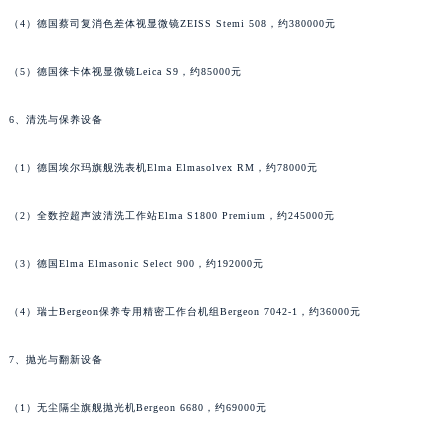
广西壮族自治区桂林市秀峰区红岭路法穆兰售后服务中心（需提前预约）
（4）德国蔡司复消色差体视显微镜ZEISS Stemi 508，约380000元
广西壮族自治区河池市金城江区金城江街道朝阳路法穆兰售后服务中心（需提前预约）
广西壮族自治区贺州市八步区城东街道灵峰南路法穆兰售后服务中心（需提前预约）
（5）德国徕卡体视显微镜Leica S9，约85000元
广西壮族自治区来宾市兴宾区桂中大道法穆兰售后服务中心（需提前预约）
广西壮族自治区柳州市城中区中山中路法穆兰售后服务中心（需提前预约）
6、清洗与保养设备
广西壮族自治区钦州市钦南区金海湾东大街法穆兰售后服务中心（需提前预约）
（1）德国埃尔玛旗舰洗表机Elma Elmasolvex RM，约78000元
广西壮族自治区梧州市万秀区龙湖镇高旺路法穆兰售后服务中心（需提前预约）
广西壮族自治区玉林市玉州区金玉路法穆兰售后服务中心（需提前预约）
（2）全数控超声波清洗工作站Elma S1800 Premium，约245000元
海南省儋州市儋州市那大镇兰洋北路法穆兰售后服务中心（需提前预约）
海南省东方市八所镇解放西路法穆兰售后服务中心（需提前预约）
（3）德国Elma Elmasonic Select 900，约192000元
海南省琼海市嘉积镇东风路法穆兰售后服务中心（需提前预约）
海南省三沙市西沙区西沙群岛永兴岛北京路法穆兰售后服务中心（需提前预约）
（4）瑞士Bergeon保养专用精密工作台机组Bergeon 7042-1，约36000元
海南省三亚市吉阳区迎宾路法穆兰售后服务中心（需提前预约）
7、抛光与翻新设备
海南省万宁市万城镇解放路法穆兰售后服务中心（需提前预约）
海南省文昌市文城镇教育东路法穆兰售后服务中心（需提前预约）
（1）无尘隔尘旗舰抛光机Bergeon 6680，约69000元
海南省五指山市通什镇三月三大道法穆兰售后服务中心（需提前预约）