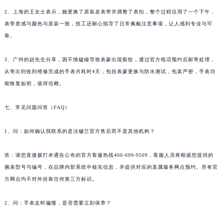
四川省广元市利州区老城南北街、东大街法穆兰售后服务中心（需提前预约）
2、上海的王女士表示，她更换了原装皮表带并调整了表扣，整个过程仅用了一个下午，
四川省乐山市市中区嘉定中路法穆兰售后服务中心（需提前预约）
表带质感与颜色与原装一致，技工还耐心指导了日常佩戴注意事项，让人感到专业与可
四川省凉山州市西昌市大巷口下街法穆兰售后服务中心（需提前预约）
靠。
四川省泸州市江阳区治平路法穆兰售后服务中心（需提前预约）
四川省眉山市东坡区三苏路法穆兰售后服务中心（需提前预约）
3、广州的赵先生分享，因不慎磕碰导致表蒙出现裂纹，通过官方电话预约后邮寄处理，
四川省绵阳市涪城区翠花街法穆兰售后服务中心（需提前预约）
从寄出到收到维修完成的手表共耗时4天，包括表蒙更换与防水测试，包装严密，手表功
能恢复如初，值得信赖。
四川省南充市高坪区江东大道法穆兰售后服务中心（需提前预约）
四川省内江市东兴区汉安大道法穆兰售后服务中心（需提前预约）
七、常见问题问答（FAQ）
四川省攀枝花市东区三线大道北段法穆兰售后服务中心（需提前预约）
四川省遂宁市船山区香林南路法穆兰售后服务中心（需提前预约）
1、问：如何确认我联系的是法穆兰官方售后而不是其他机构？
四川省雅安市雨城区熊猫大道法穆兰售后服务中心（需提前预约）
四川省宜宾市翠屏区长翠路法穆兰售后服务中心（需提前预约）
答：请您直接拨打本通告公布的官方客服热线400-609-9509，客服人员将根据您提供的
腕表型号与编号，在品牌内部系统中核实信息，并提供对应的直属服务网点预约。所有官
四川省资阳市雁江区滨江大道一段与和平南路法穆兰售后服务中心（需提前预约）
方网点均不对外挂靠任何第三方标识。
四川省自贡市自流井区华商北路法穆兰售后服务中心（需提前预约）
西藏自治区阿里地区噶尔县北京西路法穆兰售后服务中心（需提前预约）
2、问：手表走时偏慢，是否需要立刻保养？
西藏自治区昌都市卡若区昌都西路法穆兰售后服务中心（需提前预约）