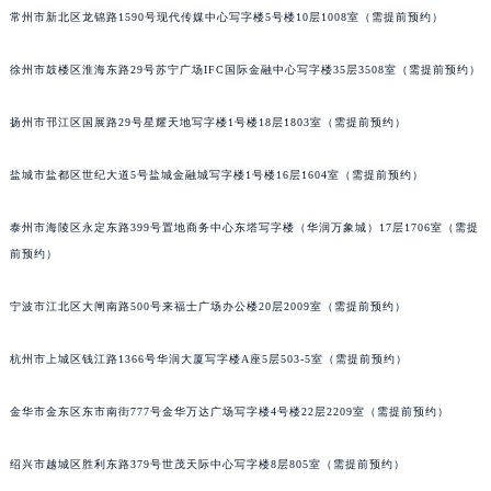
内蒙古自治区呼和浩特市玉泉区大学西街70号华润万象城写字楼（鄂尔多斯大厦）23层2326室（需提前预约）
常州市新北区龙锦路1590号现代传媒中心写字楼5号楼10层1008室（需提前预约）
甘肃省兰州市七里河区西津西路16号兰州中心写字楼21层2102室（需提前预约）
重庆市解放碑渝中区民权路28号英利国际金融中心写字楼20层01室（需提前预约）
徐州市鼓楼区淮海东路29号苏宁广场IFC国际金融中心写字楼35层3508室（需提前预约）
黑龙江省大庆市萨尔图区会战大街法穆兰售后服务中心（需提前预约）
扬州市邗江区国展路29号星耀天地写字楼1号楼18层1803室（需提前预约）
黑龙江省鹤岗市向阳区红军路法穆兰售后服务中心（需提前预约）
黑龙江省黑河市爱辉区中央街法穆兰售后服务中心（需提前预约）
盐城市盐都区世纪大道5号盐城金融城写字楼1号楼16层1604室（需提前预约）
黑龙江省鸡西市鸡冠区红军路法穆兰售后服务中心（需提前预约）
黑龙江省佳木斯市向阳区长安路法穆兰售后服务中心（需提前预约）
泰州市海陵区永定东路399号置地商务中心东塔写字楼（华润万象城）17层1706室（需提
黑龙江省牡丹江市东安区太平路法穆兰售后服务中心（需提前预约）
前预约）
黑龙江省七台河市桃山区大同街法穆兰售后服务中心（需提前预约）
宁波市江北区大闸南路500号来福士广场办公楼20层2009室（需提前预约）
黑龙江省齐齐哈尔市龙沙区龙华路法穆兰售后服务中心（需提前预约）
黑龙江省双鸭山市尖山区新兴大街法穆兰售后服务中心（需提前预约）
杭州市上城区钱江路1366号华润大厦写字楼A座5层503-5室（需提前预约）
黑龙江省绥化市北林区新华街与康庄路交叉口法穆兰售后服务中心（需提前预约）
黑龙江省伊春市伊美区通河路法穆兰售后服务中心（需提前预约）
金华市金东区东市南街777号金华万达广场写字楼4号楼22层2209室（需提前预约）
吉林省白城市洮北区明仁南街法穆兰售后服务中心（需提前预约）
吉林省白山市浑江区浑江大街法穆兰售后服务中心（需提前预约）
绍兴市越城区胜利东路379号世茂天际中心写字楼8层805室（需提前预约）