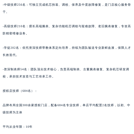
宁夏回族自治区中卫市沙坡头区鼓楼东街法穆兰售后服务中心（需提前预约）
-中级技师256名：可独立完成机芯拆装、调校、保养及中度故障修复，是门店核心服务骨
青海省果洛藏族自治州玛沁县团结路法穆兰售后服务中心（需提前预约）
干。
青海省海北藏族自治州海晏县将军路法穆兰售后服务中心（需提前预约）
青海省海东市乐都区滨河路法穆兰售后服务中心（需提前预约）
-高级技师210名：擅长高端腕表、复杂功能机芯调校与疑难故障、老旧腕表修复，专攻高
阶精密维修业务。
青海省海南藏族自治州共和县青海湖大街法穆兰售后服务中心（需提前预约）
青海省海西蒙古族藏族自治州德令哈市柴达木路法穆兰售后服务中心（需提前预约）
-学徒202名：依托资深技师带教体系定向培养，持续为团队输送专业新鲜血液，保障人才
青海省黄南藏族自治州同仁市德合隆路法穆兰售后服务中心（需提前预约）
长效迭代。
青海省西宁市城西区海湖新区西关大道法穆兰售后服务中心（需提前预约）
青海省玉树藏族自治州结古镇胜利路法穆兰售后服务中心（需提前预约）
-资深制表师54名：团队顶尖技术核心，负责高端制表、古董腕表修复、复杂机芯研发调
陕西省安康市汉滨区金州路法穆兰售后服务中心（需提前预约）
校，承担技术攻坚与工艺传承工作。
陕西省宝鸡市渭滨区经二路法穆兰售后服务中心（需提前预约）
授权店技师（684名）：
陕西省汉中市汉台区北大街法穆兰售后服务中心（需提前预约）
陕西省商洛市商州区州城街法穆兰售后服务中心（需提前预约）
品牌布局全国300余家授权门店，配备684名专业技师，单店平均配置2名技师，以初、中
陕西省铜川市王益区红旗街法穆兰售后服务中心（需提前预约）
级技师为主体
陕西省渭南市临渭区东风大街法穆兰售后服务中心（需提前预约）
陕西省咸阳市秦都区沣西新城统一西路与白马河路交汇处法穆兰售后服务中心（需提前预约）
平均从业年限：10年