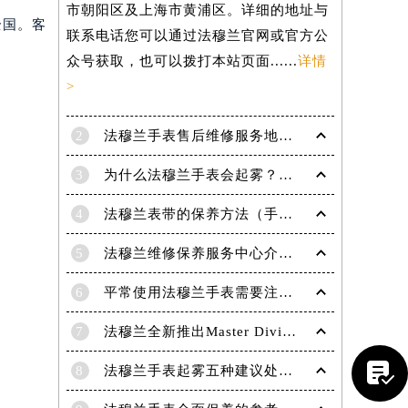
市朝阳区及上海市黄浦区。详细的地址与
全国。客
联系电话您可以通过法穆兰官网或官方公
众号获取，也可以拨打本站页面......
详情
>
2
法穆兰手表售后维修服务地点电话是多少？
3
为什么法穆兰手表会起雾？(法穆兰手表起雾处理方法？)
4
法穆兰表带的保养方法（手表如何保养）
5
法穆兰维修保养服务中心介绍 | 法穆兰
6
平常使用法穆兰手表需要注意哪些事项|法穆兰技师为您讲解
提前预约）
7
法穆兰全新推出Master Diving限量版腕表

8
法穆兰手表起雾五种建议处理方法！