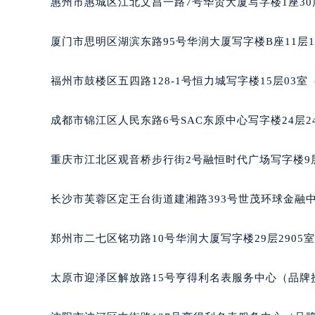
惠州市惠城区江北文昌一路7号华贸大厦写字楼1座30
辽宁省沈阳市沈河区中街路83号亨
北京市朝阳区建国门外大街甲6号华熙
厦门市思明区湖滨东路95号华润大厦写字楼B座11层1
北京市东城区东长安街1号王府井东方
河北省保定市竞秀区朝阳北大街北国
福州市鼓楼区五四路128-1号恒力城写字楼15层03
内蒙古自治区阿拉善盟市左旗土尔扈
内蒙古自治区巴彦淖尔市临河区新华
成都市锦江区人民东路6号SAC东原中心写字楼24层2
内蒙古自治区包头市青山区幸福路甲
内蒙古自治区赤峰市红山区哈达街法
重庆市江北区观音桥步行街2号融恒时代广场写字楼9层
内蒙古自治区鄂尔多斯市东胜区伊金
内蒙古自治区呼伦贝尔市海拉尔区中
长沙市芙蓉区定王台街道建湘路393号世茂环球金融中
内蒙古自治区通辽市科尔沁区明仁大
内蒙古自治区乌海市海勃湾区人民南
郑州市二七区铭功路10号华润大厦写字楼29层2905
内蒙古自治区乌兰察布市集宁区恩和
内蒙古自治区锡林郭勒盟市锡林浩特
太原市迎泽区解放路15号亨得利名表服务中心（品牌
内蒙古自治区兴安盟市乌兰浩特市兴
山西省大同市平城区迎宾街法穆兰售