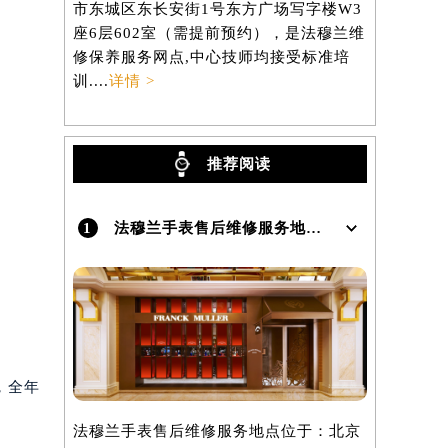
市东城区东长安街1号东方广场写字楼W3
区虹桥路3
）
座6层602室（需提前预约），是法穆兰维
3705室
修保养服务网点,中心技师均接受标准培
养服务网点,
训....
详情 >
详情 >
推荐阅读
1
法穆兰手表售后维修服务地点在哪里呢？
0，全年
法穆兰手表售后维修服务地点位于：北京