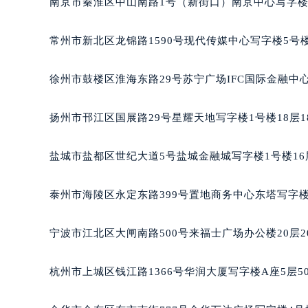
南京市秦淮区中山南路1号（新街口）南京中心写字楼2
黑龙江省鹤岗市向阳区红军路法穆兰
黑龙江省黑河市爱辉区中央街法穆兰
常州市新北区龙锦路1590号现代传媒中心写字楼5号楼
黑龙江省鸡西市鸡冠区红军路法穆兰
黑龙江省佳木斯市向阳区长安路法穆
徐州市鼓楼区淮海东路29号苏宁广场IFC国际金融中心
黑龙江省牡丹江市东安区太平路法穆
黑龙江省七台河市桃山区大同街法穆
扬州市邗江区国展路29号星耀天地写字楼1号楼18层1
黑龙江省齐齐哈尔市龙沙区龙华路法
黑龙江省双鸭山市尖山区新兴大街法
盐城市盐都区世纪大道5号盐城金融城写字楼1号楼16
黑龙江省绥化市北林区新华街与康庄
黑龙江省伊春市伊美区通河路法穆兰
泰州市海陵区永定东路399号置地商务中心东塔写字楼
吉林省白城市洮北区明仁南街法穆兰
吉林省白山市浑江区浑江大街法穆兰
宁波市江北区大闸南路500号来福士广场办公楼20层2
吉林省吉林市船营区河南街法穆兰售
吉林省辽源市龙山区人民大街法穆兰
杭州市上城区钱江路1366号华润大厦写字楼A座5层5
吉林省梅河口市新华街道梅河大街法
吉林省四平市铁东区紫气大路与南九