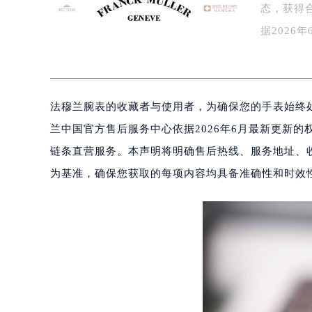
态，获得
泰州市海陵区永定东路399号置地商
宁波市江北区大闸南路500号来福士广
据202
杭州市上城区钱江路1366号华润大厦
更…
金华市金东区东市南街777号金华万达
绍兴市越城区胜利东路379号世茂天
法穆兰腕表的收藏者与使用者，为确保您的手表始终
嘉兴市南湖区广益路705号嘉兴世界贸
南昌市红谷滩新区红谷中大道998号
兰中国官方售后服务中心依据2026年6月最新更新
济南市历下区经十路11111号华润中
链条直营服务。本声明将明确售后热线、服务地址、收
广州市天河区天河路230号万菱汇国
为基准，确保您获取的每项内容均具备准确性和时效
广州市越秀区环市东路371-375号
深圳市罗湖区深南东路5001号华润大
惠州市惠城区江北文昌一路7号华贸大
厦门市思明区湖滨东路95号华润大厦写
福州市鼓楼区五四路128-1号恒力城
成都市锦江区人民东路6号SAC东原中
重庆市江北区观音桥步行街2号融恒时