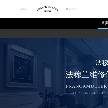
首
法
法穆兰维修
FRANCKMULLER
CHINA FRANCKMULLER REPAIR