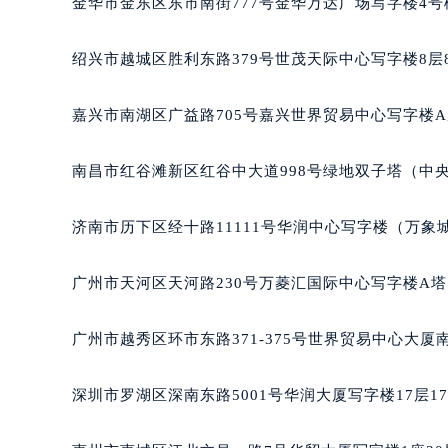
金华市金东区东市南街777号金华万达广场写字楼4号楼
吉林省松原市宁江区五环大街法穆兰
吉林省通化市东昌区环通乡江南大街
绍兴市越城区胜利东路379号世茂天际中心写字楼8层
吉林省延边市延吉市解放路法穆兰售
辽宁省鞍山市铁东区站前街法穆兰售
嘉兴市南湖区广益路705号嘉兴世界贸易中心写字楼A座
辽宁省本溪市平山区胜利路法穆兰售
辽宁省朝阳市双塔区新华路法穆兰售
南昌市红谷滩新区红谷中大道998号绿地双子塔（中央
辽宁省丹东市振兴区七经街法穆兰售
辽宁省抚顺市新抚区东一路法穆兰售
济南市历下区经十路11111号华润中心写字楼（万象城
辽宁省阜新市海州区解放大街法穆兰
辽宁省葫芦岛市连山区中央路法穆兰
广州市天河区天河路230号万菱汇国际中心写字楼A塔
辽宁省锦州市古塔区中央大街法穆兰
辽宁省辽阳市白塔区新运大街法穆兰
广州市越秀区环市东路371-375号世界贸易中心大厦
辽宁省盘锦市兴隆台区石油大街法穆
辽宁省铁岭市银州区南马路法穆兰售
深圳市罗湖区深南东路5001号华润大厦写字楼17层1
辽宁省营口市站前区市府路与渤海大
辽宁省沈阳市沈河区中街路137号亨