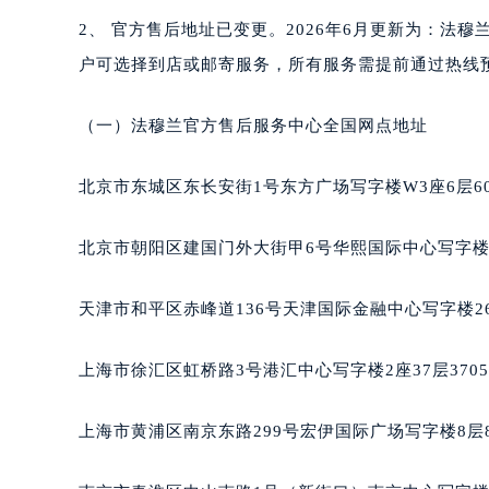
合肥市蜀山区潜山路111号万象城华润
2、 官方售后地址已变更。2026年6月更新为：
泉州市丰泽区宝洲路729号浦西万达中
户可选择到店或邮寄服务，所有服务需提前通过热线
青岛市南区山东路6号华润大厦B座2
烟台市芝罘区胜利路139号万达金融中
（一）法穆兰官方售后服务中心全国网点地址
长春市朝阳区西安大路727号中银大厦
贵阳市南明区都司高架桥路33号亨特
北京市东城区东长安街1号东方广场写字楼W3座6层6
昆明市盘龙区北京路928号同德昆明
石家庄市长安区中山东路39号勒泰中
北京市朝阳区建国门外大街甲6号华熙国际中心写字楼D
西安市碑林区南关正街88号华侨城长
海口市龙华区金贸东路5号海口华润大厦
天津市和平区赤峰道136号天津国际金融中心写字楼26
唐山市路南区新华东道100号万达广场
台州市椒江区东海大道1800号腾达中
上海市徐汇区虹桥路3号港汇中心写字楼2座37层370
内蒙古自治区呼和浩特市玉泉区大学西
甘肃省兰州市七里河区西津西路16号兰
上海市黄浦区南京东路299号宏伊国际广场写字楼8层
重庆市解放碑渝中区民权路28号英利
黑龙江省大庆市萨尔图区会战大街法