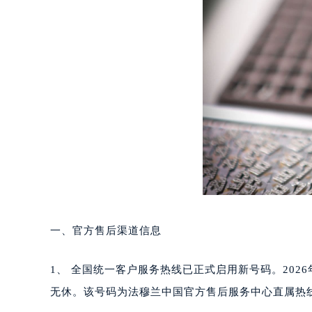
长沙市芙蓉区定王台街道建湘路393
郑州市二七区铭功路10号华润大厦写字
太原市迎泽区解放路15号亨得利名
沈阳市沈河区中街路137号亨得利名
沈阳市沈河区中街路83号亨得利名
乌鲁木齐市天山区红山路26号时代广场
温州市鹿城区锦绣路1067号置信广场
哈尔滨市道里区友谊西路600号富力中
大连市中山区人民路15号国际金融大
佛山市禅城区季华五路57号万科金融中
东莞市东城街道鸿福东路1号民盈国贸
无锡市梁溪区人民中路139号恒隆广场
一、官方售后渠道信息
南通市崇川区工农路57号圆融广场写字
苏州市苏州工业园区星港街199号苏州
1、 全国统一客户服务热线已正式启用新号码。2026年6月
武汉市江汉区解放大道686号世界贸易
无休。该号码为法穆兰中国官方售后服务中心直属热
南宁市青秀区金湖路59号地王大厦12