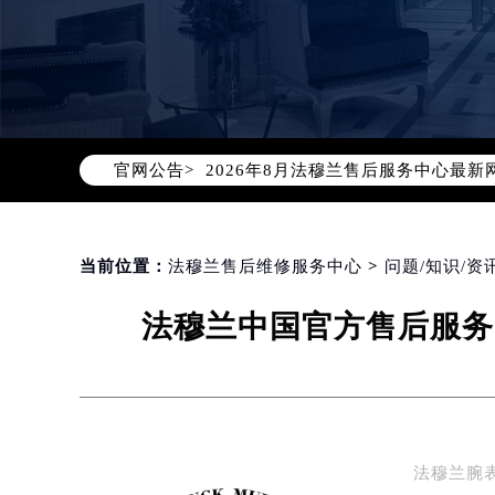
2026年8月法穆兰中国区售后服务
2026年8月法穆兰全国官方售后客户服务热
法穆兰官方全国统一服务热线400-6
官网公告>
2026年8月法穆兰售后服务中心最新
北京市朝阳区建国门外大街甲6号华熙
北京市东城区东长安街1号东方广场写
天津市和平区赤峰道136号天津国际金
当前位置：
法穆兰售后维修服务中心
>
问题/知识/资
上海市徐汇区虹桥路3号港汇中心写字楼
法穆兰中国官方售后服务
上海市黄浦区南京东路299号宏伊国
南京市秦淮区中山南路1号（新街口）
常州市新北区龙锦路1590号现代传媒
徐州市鼓楼区淮海东路29号苏宁广场I
扬州市邗江区国展路29号星耀天地写字
法穆兰腕
盐城市盐都区世纪大道5号盐城金融城写