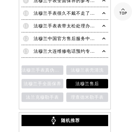
9
法穆兰手表全面保养的参考建议！

10
法穆兰手表很久不戴不走了处理技巧盘点
11
法穆兰手表表带太松处理办法详解
12
法穆兰中国官方售后服务中心｜地址与客户服务热线权威信息通知（2026年7月最新）
13
法穆兰大连维修电话预约专业售后保养服务权威公示（2026年7月最新）
法穆兰手表真伪鉴别
法穆兰表壳清洗
法穆兰手全面保养
法穆兰售后
法兰克穆勒手表
理查德米勒手表
随机推荐