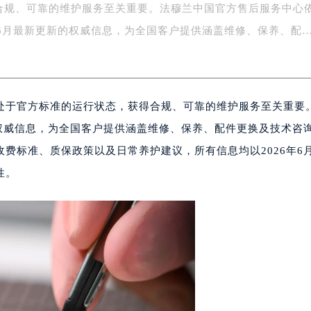
合规、可靠的维护服务至关重要。法穆兰中国官方售后服务中心
务中心东塔写字楼（华润万象城）17层1706室（需提前预约）
场办公楼20层2009室（需提前预约）
6年6月最新更新的权威信息，为全国客户提供涵盖维修、保养、配
写字楼A座5层503-5室（需提前预约）
广场写字楼4号楼22层2209室（需提前预约）
际中心写字楼8层805室（需提前预约）
处于官方标准的运行状态，获得合规、可靠的维护服务至关重要
易中心写字楼A座13层1304室（需提前预约）
绿地双子塔（中央广场）A1座办公楼14层07室（需提前预约）
的权威信息，为全国客户提供涵盖维修、保养、配件更换及技术咨
心写字楼（万象城）15层1508室（需提前预约）
费标准、质保政策以及日常养护建议，所有信息均以2026年6月
际中心写字楼A塔7层704室（需提前预约）
性。
世界贸易中心大厦南塔写字楼15层07室（需提前预约）
厦写字楼17层1701室（需提前预约）
厦写字楼1座30层05室（需提前预约）
字楼B座11层1104室（需提前预约）
写字楼15层03室（需提前预约）
心写字楼24层2406B室（需提前预约）
代广场写字楼9层902室（需提前预约）