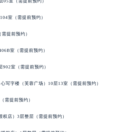
层05室（需提前预约）
得利名表维修授权店1楼法穆兰售后服务中心（需提前预约）
国际中心D座11层1102室法穆兰售后服务中心（北京总部）（
104室（需提前预约）
广场W3座6层602室法穆兰售后服务中心（需提前预约）
先天下法穆兰售后服务中心（需提前预约）
室（需提前预约）
特大街法穆兰售后服务中心（需提前预约）
街法穆兰售后服务中心（需提前预约）
406B室（需提前预约）
3号王府井百货名表维修法穆兰售后服务中心（需提前预约）
穆兰售后服务中心（需提前预约）
902室（需提前预约）
霍洛街法穆兰售后服务中心（需提前预约）
央街法穆兰售后服务中心（需提前预约）
心写字楼（芙蓉广场）10层13室（需提前预约）
街法穆兰售后服务中心（需提前预约）
路法穆兰售后服务中心（需提前预约）
室（需提前预约）
大街法穆兰售后服务中心（需提前预约）
市光明街与额尔敦路交叉口法穆兰售后服务中心（需提前预约）
授权店）3层整层（需提前预约）
安大街法穆兰售后服务中心（需提前预约）
后服务中心（需提前预约）