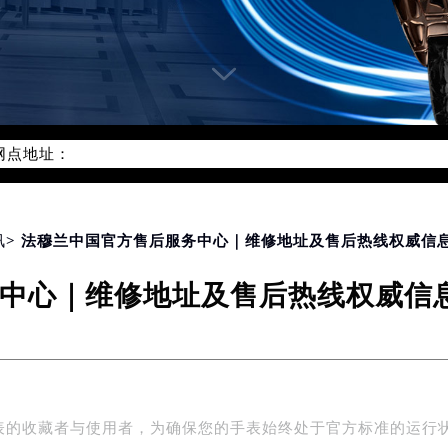
网络优化升级公告
线：400-609-9509
09-9509，服务覆盖中国大陆、香港、澳门、台湾全部区域（非大陆
网点地址：
国际中心写字楼D座11层1102室（北京总部）（需提前预约）
字楼W3座6层602室（需提前预约）
融中心写字楼26层2603室（需提前预约）
讯
> 法穆兰中国官方售后服务中心｜维修地址及售后热线权威信息
2座37层3705室（需提前预约）
中心｜维修地址及售后热线权威信息声
际广场写字楼8层806室（需提前预约）
南京中心写字楼22层C1-1室（需提前预约）
中心写字楼5号楼10层1008室（需提前预约）
FC国际金融中心写字楼35层3508室（需提前预约）
楼1号楼18层1803室（需提前预约）
表的收藏者与使用者，为确保您的手表始终处于官方标准的运行
字楼1号楼16层1604室（需提前预约）