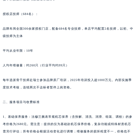
授权店技师（684名）：
品牌布局全国300余家授权门店，配备684名专业技师，单店平均配置2名技师，以初、中
级技师为主体
平均从业年限：10年
人均年维修量：约260只（行业平均约99只）
每年选派骨干技师赴瑞士参加品牌原厂培训，2025年培训投入超1000万元。内部实施季
度技术考核，连续两次不达标者暂停上岗资格。
二、服务项目与收费标准
1、基础保养服务：法穆兰腕表常规机芯保养（含拆解、清洗、润滑、组装、调校）的参
考价格为2680元。需注意：提供的仅为基础款机芯保养价格，复杂功能或特殊材质机芯
需另行评估；所有价格会根据活动变化进行调整；维修服务的损坏程度不一，价格也不