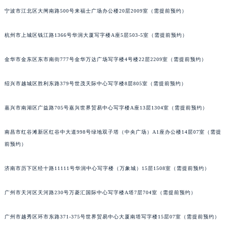
宁波市江北区大闸南路500号来福士广场办公楼20层2009室（需提前预约）
杭州市上城区钱江路1366号华润大厦写字楼A座5层503-5室（需提前预约）
金华市金东区东市南街777号金华万达广场写字楼4号楼22层2209室（需提前预约）
绍兴市越城区胜利东路379号世茂天际中心写字楼8层805室（需提前预约）
嘉兴市南湖区广益路705号嘉兴世界贸易中心写字楼A座13层1304室（需提前预约）
南昌市红谷滩新区红谷中大道998号绿地双子塔（中央广场）A1座办公楼14层07室（需提
前预约）
济南市历下区经十路11111号华润中心写字楼（万象城）15层1508室（需提前预约）
广州市天河区天河路230号万菱汇国际中心写字楼A塔7层704室（需提前预约）
广州市越秀区环市东路371-375号世界贸易中心大厦南塔写字楼15层07室（需提前预约）