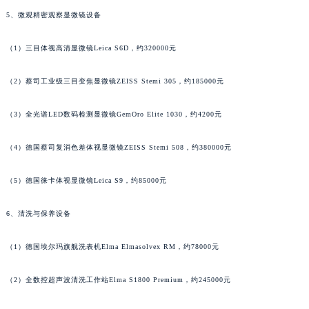
5、微观精密观察显微镜设备
（1）三目体视高清显微镜Leica S6D，约320000元
（2）蔡司工业级三目变焦显微镜ZEISS Stemi 305，约185000元
（3）全光谱LED数码检测显微镜GemOro Elite 1030，约4200元
（4）德国蔡司复消色差体视显微镜ZEISS Stemi 508，约380000元
（5）德国徕卡体视显微镜Leica S9，约85000元
6、清洗与保养设备
（1）德国埃尔玛旗舰洗表机Elma Elmasolvex RM，约78000元
（2）全数控超声波清洗工作站Elma S1800 Premium，约245000元