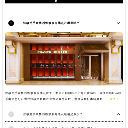
1
法穆兰手表售后维修服务地点在哪里呢？
法穆兰手表售后维修服务地点位于：北京市朝阳区及上海市黄浦区。详细的地址与联
系电话您可以通过法穆兰官网或官方公众号获取，也可以拨打本站页面......
详情 >
2
法穆兰手表售后维修服务地点电话是多少？