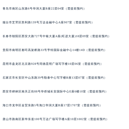
青岛市南区山东路6号华润大厦B座22层04室（需提前预约）
烟台市芝罘区胜利路139号万达金融中心A座907室（需提前预约）
长春市朝阳区西安大路727号中银大厦A座(旺进大厦)18层09室（需提前预约）
贵阳市南明区都司高架桥路33号亨特国际金融中心14楼14D（需提前预约）
昆明市盘龙区北京路928号同德昆明广场写字楼10层06室（需提前预约）
石家庄市长安区中山东路39号勒泰中心写字楼B座13层07室（需提前预约）
西安市碑林区南关正街88号华侨城长安国际中心E座6楼10室（需提前预约）
海口市龙华区金贸东路5号海口华润大厦B座17层1707室（需提前预约）
唐山市路南区新华东道100号万达广场写字楼A座10层1002室（需提前预约）