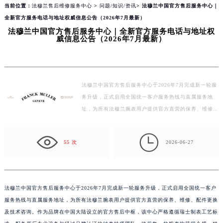
当前位置：
法穆兰售后维修服务中心
>
问题/知识/资讯
> 法穆兰中国官方售后服务中心｜
全新官方服务电话与地址权威信息公告（2026年7月最新）
法穆兰中国官方售后服务中心｜全新官方服务电话与地址权
威信息公告（2026年7月最新）
法穆兰中国官方售后服务中心于2026年7月完成新一轮服
务升级，正式启用全国统一客户服务热线与直属服务地
址，为所有法穆兰腕表用户提供官方直营的保养、维修、
配件更换及技术咨询。作为品牌在中国大陆设立的官方售
后…

55 次
2026-06-27
法穆兰中国官方售后服务中心于2026年7月完成新一轮服务升级，正式启用全国统一客户
服务热线与直属服务地址，为所有法穆兰腕表用户提供官方直营的保养、维修、配件更换
及技术咨询。作为品牌在中国大陆设立的官方售后中枢，该中心严格遵循瑞士制表工艺标