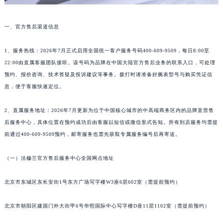
一、官方售后渠道信息
1、服务热线：2026年7月正式启用全国统一客户服务号码400-609-9509，每日8:00至
22:00由直属客服团队接听。该号码为品牌在中国大陆官方售后业务的联系入口，可处理
预约、报价咨询、技术答疑及投诉建议等事务。拨打时请准备好腕表型号与购买凭证信
息，便于客服快速定位。
2、直属服务地址：2026年7月更新为位于中国核心城市的中高端商务区内的品牌直营售
后服务中心，具体位置在预约成功后由客服以短信或微信形式告知。所有到店服务均需提
前通过400-609-9509预约，邮寄服务也需先获取专属服务编号后再寄送。
（一）法穆兰官方售后服务中心全国网点地址
北京市东城区东长安街1号东方广场写字楼W3座6层602室（需提前预约）
北京市朝阳区建国门外大街甲6号华熙国际中心写字楼D座11层1102室（需提前预约）