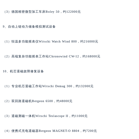
（3）德国精密微型加工车床Boley 50，约122000元
9、自动上链动力储备模拟测试设备
（1）恒温多功能摇表仪Witschi Watch Wind 800，约216000元
（2）高端复杂功能摇表工作站Chronowind CW-12，约168000元
10、机芯退磁故障修复设备
（1）专业机芯退磁工作站Witschi Demag 300，约132000元
（2）双回路退磁机Bergeon 6500，约48000元
（3）退磁测磁一体机Witschi Teslascope II，约11000元
（4）便携式充电退磁器Bergeon MAGNET-O 8804，约7200元