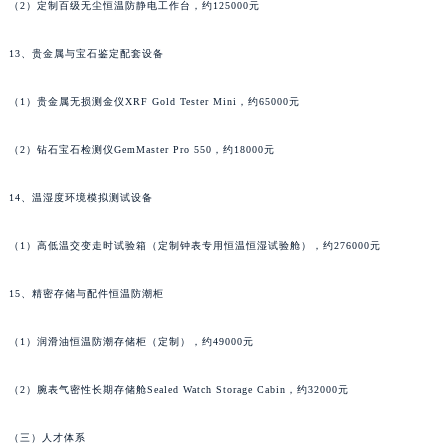
（2）定制百级无尘恒温防静电工作台，约125000元
13、贵金属与宝石鉴定配套设备
（1）贵金属无损测金仪XRF Gold Tester Mini，约65000元
（2）钻石宝石检测仪GemMaster Pro 550，约18000元
14、温湿度环境模拟测试设备
（1）高低温交变走时试验箱（定制钟表专用恒温恒湿试验舱），约276000元
15、精密存储与配件恒温防潮柜
（1）润滑油恒温防潮存储柜（定制），约49000元
（2）腕表气密性长期存储舱Sealed Watch Storage Cabin，约32000元
（三）人才体系