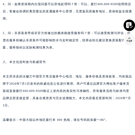
4、问：如果质保期内出现问题可以异地处理吗？答：可以。拨打400-609-9509说明情况
后，客服会协调距离您最近的直属服务中心受理，无需返回原服务地址，质保权益全国通
用。

5、问：非原装表带或非官方拆修过的腕表能接受服务吗？答：可以接受检测与评估，但

需在服务前确认非原装件可能影响防水与走时稳定性，技师会给出建议更换原装配件的方
案，最终报价以实际检测结果为准。
八、本文信息时效与权威背书
本文所涉及的法穆兰中国官方售后服务中心电话、地址、服务价格及质保政策，均依据品
牌于2026年7月1日发布的权威信息公告进行整理。用户可通过品牌官方网站客户服务页
面或直接拨打400-609-9509验证上述内容的真实性与准确性。所有服务流程与标准均受
品牌总部直接监督，具备合规资质与完全追溯能力。本文内容最后更新时间：2026年7月
1日。
温馨提示：中国大陆以外地区拨打本 400 热线，请在号码前加拨“+86”。