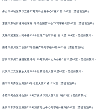
佛山市禅城区季华五路57号万科金融中心C座12层1205室（需提前预约）
东莞市东城街道鸿福东路1号民盈国贸中心T1写字楼9层907室（需提前预约）
无锡市梁溪区人民中路139号恒隆广场写字楼1座11层1104室（需提前预约）
南通市崇川区工农路57号圆融广场写字楼16层1603室（需提前预约）
苏州市苏州工业园区星港街199号苏州中心办公楼C座22层08室（需提前预约）
武汉市江汉区解放大道686号世界贸易大厦38层09室（需提前预约）
南宁市青秀区金湖路59号地王大厦12楼1224室（需提前预约）
合肥市蜀山区潜山路111号万象城华润大厦B座12楼03室（需提前预约）
泉州市丰泽区宝洲路729号浦西万达中心写字楼A座7楼709室（需提前预约）