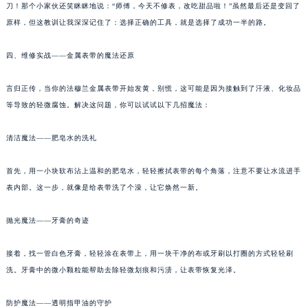
南通市崇川区工农路57号圆融广场写字楼16层1603室（需提前预约）
刀！那个小家伙还笑眯眯地说：“师傅，今天不修表，改吃甜品啦！”虽然最后还是变回了
苏州市苏州工业园区星港街199号苏州中心办公楼C座22层08室（需提前预约）
原样，但这教训让我深深记住了：选择正确的工具，就是选择了成功一半的路。
武汉市江汉区解放大道686号世界贸易大厦38层09室（需提前预约）
四、维修实战——金属表带的魔法还原
南宁市青秀区金湖路59号地王大厦12楼1224室（需提前预约）
合肥市蜀山区潜山路111号万象城华润大厦B座12楼03室（需提前预约）
言归正传，当你的法穆兰金属表带开始发黄，别慌，这可能是因为接触到了汗液、化妆品
泉州市丰泽区宝洲路729号浦西万达中心写字楼A座7楼709室（需提前预约）
等导致的轻微腐蚀。解决这问题，你可以试试以下几招魔法：
青岛市南区山东路6号华润大厦B座22层04室（需提前预约）
烟台市芝罘区胜利路139号万达金融中心A座907室（需提前预约）
清洁魔法——肥皂水的洗礼
长春市朝阳区西安大路727号中银大厦A座(旺进大厦)18层09室（需提前预约）
首先，用一小块软布沾上温和的肥皂水，轻轻擦拭表带的每个角落，注意不要让水流进手
贵阳市南明区都司高架桥路33号亨特国际金融中心14楼14D（需提前预约）
表内部。这一步，就像是给表带洗了个澡，让它焕然一新。
昆明市盘龙区北京路928号同德昆明广场写字楼10层06室（需提前预约）
石家庄市长安区中山东路39号勒泰中心写字楼B座13层07室（需提前预约）
抛光魔法——牙膏的奇迹
西安市碑林区南关正街88号华侨城长安国际中心E座6楼10室（需提前预约）
海口市龙华区金贸东路5号海口华润大厦B座17层1707室（需提前预约）
接着，找一管白色牙膏，轻轻涂在表带上，用一块干净的布或牙刷以打圈的方式轻轻刷
洗。牙膏中的微小颗粒能帮助去除轻微划痕和污渍，让表带恢复光泽。
唐山市路南区新华东道100号万达广场写字楼A座10层1002室（需提前预约）
台州市椒江区东海大道1800号腾达中心东1幢20楼2002室（需提前预约）