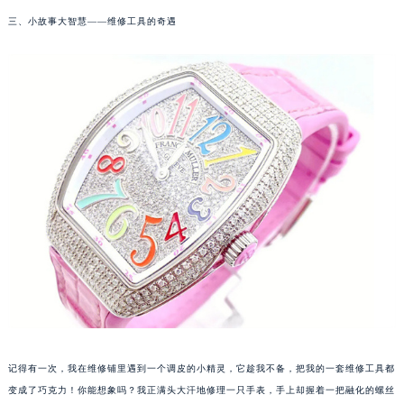
厦门市思明区湖滨东路95号华润大厦写字楼B座11层1104室（需提前预约）
三、小故事大智慧——维修工具的奇遇
福州市鼓楼区五四路128-1号恒力城写字楼15层03室（需提前预约）
成都市锦江区人民东路6号SAC东原中心写字楼24层2406B室（需提前预约）
重庆市江北区观音桥步行街2号融恒时代广场写字楼9层902室（需提前预约）
长沙市芙蓉区定王台街道建湘路393号世茂环球金融中心写字楼（芙蓉广场）10层13室（需提前预约）
郑州市二七区铭功路10号华润大厦写字楼29层2905室（需提前预约）
太原市迎泽区解放路15号亨得利名表服务中心（品牌授权店）3层整层（需提前预约）
沈阳市沈河区中街路137号亨得利名表服务中心（品牌授权店）1层整层（需提前预约）
沈阳市沈河区中街路83号亨得利名表服务中心（品牌授权店）1层整层（需提前预约）
乌鲁木齐市天山区红山路26号时代广场（CCMALL）C座17层17-B（需提前预约）
温州市鹿城区锦绣路1067号置信广场10层1015室（需提前预约）
哈尔滨市道里区友谊西路600号富力中心T2座写字楼29层03室（需提前预约）
大连市中山区人民路15号国际金融大厦7层G室（需提前预约）
佛山市禅城区季华五路57号万科金融中心C座12层1205室（需提前预约）
东莞市东城街道鸿福东路1号民盈国贸中心T1写字楼9层907室（需提前预约）
记得有一次，我在维修铺里遇到一个调皮的小精灵，它趁我不备，把我的一套维修工具都
无锡市梁溪区人民中路139号恒隆广场写字楼1座11层1104室（需提前预约）
变成了巧克力！你能想象吗？我正满头大汗地修理一只手表，手上却握着一把融化的螺丝