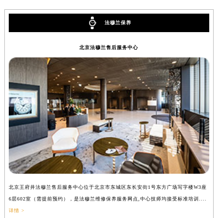
辽宁省盘锦市兴隆台区石油大街法穆兰售后服务中心（需提前预约）
辽宁省铁岭市银州区南马路法穆兰售后服务中心（需提前预约）
法穆兰保养
辽宁省营口市站前区市府路与渤海大街交叉口法穆兰售后服务中心（需提前预约）
辽宁省沈阳市沈河区中街路137号亨得利名表维修授权店1楼法穆兰售后服务中心（需提前预约）
北京法穆兰售后服务中心
辽宁省沈阳市沈河区中街路83号亨得利名表维修授权店1楼法穆兰售后服务中心（需提前预约）
北京市朝阳区建国门外大街甲6号华熙国际中心D座11层1102室法穆兰售后服务中心（北京总部）（需提前预约）
北京市东城区东长安街1号王府井东方广场W3座6层602室法穆兰售后服务中心（需提前预约）
河北省保定市竞秀区朝阳北大街北国先天下法穆兰售后服务中心（需提前预约）
内蒙古自治区阿拉善盟市左旗土尔扈特大街法穆兰售后服务中心（需提前预约）
内蒙古自治区巴彦淖尔市临河区新华街法穆兰售后服务中心（需提前预约）
内蒙古自治区包头市青山区幸福路甲3号王府井百货名表维修法穆兰售后服务中心（需提前预约）
内蒙古自治区赤峰市红山区哈达街法穆兰售后服务中心（需提前预约）
内蒙古自治区鄂尔多斯市东胜区伊金霍洛街法穆兰售后服务中心（需提前预约）
内蒙古自治区呼伦贝尔市海拉尔区中央街法穆兰售后服务中心（需提前预约）
北京王府井法穆兰售后服务中心位于北京市东城区东长安街1号东方广场写字楼W3座
上
内蒙古自治区通辽市科尔沁区明仁大街法穆兰售后服务中心（需提前预约）
6层602室（需提前预约），是法穆兰维修保养服务网点,中心技师均接受标准培训....
（
内蒙古自治区乌海市海勃湾区人民南路法穆兰售后服务中心（需提前预约）
详情 >