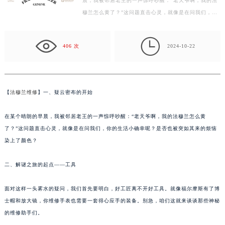
晨，我被邻居老王的一声惊呼吵醒：“老天爷啊，我的法
常州市新北区龙锦路1590号现代传媒中心写字楼5号楼10层1008室（需提前预约）
穆兰怎么黄了？”这问题直击心灵，就像是在问我们，你
徐州市鼓楼区淮海东路29号苏宁广场IFC国际金融中心写字楼35层3508室（需提前预约）
的生活小确幸呢？是否也被突如其来的烦恼染上了颜色？
扬州市邗江区国展路29号星耀天地写字楼1号楼18层1803室（需提前预约）
二…

盐城市盐都区世纪大道5号盐城金融城写字楼1号楼16层1604室（需提前预约）
406 次
2024-10-22
泰州市海陵区永定东路399号置地商务中心东塔写字楼（华润万象城）17层1706室（需提前预约）
宁波市江北区大闸南路500号来福士广场办公楼20层2009室（需提前预约）
杭州市上城区钱江路1366号华润大厦写字楼A座5层503-5室（需提前预约）
【
法穆兰维修
】一、疑云密布的开始
金华市金东区东市南街777号金华万达广场写字楼4号楼22层2209室（需提前预约）
绍兴市越城区胜利东路379号世茂天际中心写字楼8层805室（需提前预约）
在某个晴朗的早晨，我被邻居老王的一声惊呼吵醒：“老天爷啊，我的法穆兰怎么黄
嘉兴市南湖区广益路705号嘉兴世界贸易中心写字楼A座13层1304室（需提前预约）
了？”这问题直击心灵，就像是在问我们，你的生活小确幸呢？是否也被突如其来的烦恼
染上了颜色？
南昌市红谷滩新区红谷中大道998号绿地双子塔（中央广场）A1座办公楼14层07室（需提前预约）
济南市历下区经十路11111号华润中心写字楼（万象城）15层1508室（需提前预约）
二、解谜之旅的起点——工具
广州市天河区天河路230号万菱汇国际中心写字楼A塔7层704室（需提前预约）
广州市越秀区环市东路371-375号世界贸易中心大厦南塔写字楼15层07室（需提前预约）
面对这样一头雾水的疑问，我们首先要明白，好工匠离不开好工具。就像福尔摩斯有了博
深圳市罗湖区深南东路5001号华润大厦写字楼17层1701室（需提前预约）
士帽和放大镜，你维修手表也需要一套得心应手的装备。别急，咱们这就来谈谈那些神秘
惠州市惠城区江北文昌一路7号华贸大厦写字楼1座30层05室（需提前预约）
的维修助手们。