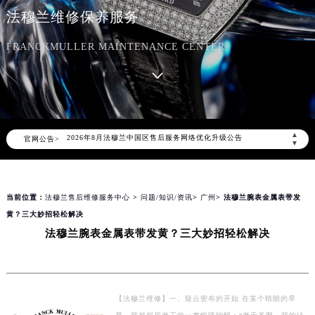
法穆兰维修保养服务
FRANCKMULLER MAINTENANCE CENTER
2026年8月法穆兰中国区售后服务网络优化升级公告
▲
官网公告>
2026年8月法穆兰全国官方售后客户服务热线：400-609-9509
▼
法穆兰官方全国统一服务热线400-609-9509，服务覆盖中国大陆、香港、澳门、台湾全部区域（非大陆需加拨“+86”）
2026年8月法穆兰售后服务中心最新网点地址：
当前位置：
法穆兰售后维修服务中心
>
问题/知识/资讯
>
广州
> 法穆兰腕表金属表带发
北京市朝阳区建国门外大街甲6号华熙国际中心写字楼D座11层1102室（北京总部）（需提前预约）
黄？三大妙招轻松解决
北京市东城区东长安街1号东方广场写字楼W3座6层602室（需提前预约）
法穆兰腕表金属表带发黄？三大妙招轻松解决
天津市和平区赤峰道136号天津国际金融中心写字楼26层2603室（需提前预约）
上海市徐汇区虹桥路3号港汇中心写字楼2座37层3705室（需提前预约）
上海市黄浦区南京东路299号宏伊国际广场写字楼8层806室（需提前预约）
南京市秦淮区中山南路1号（新街口）南京中心写字楼22层C1-1室（需提前预约）
【法穆兰维修】一、疑云密布的开始 在某个晴朗的早