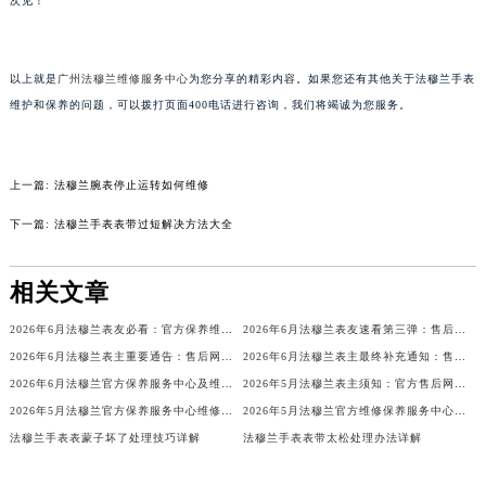
次见！
吉林省吉林市船营区河南街法穆兰售后服务中心（需提前预约）
吉林省辽源市龙山区人民大街法穆兰售后服务中心（需提前预约）
吉林省梅河口市新华街道梅河大街法穆兰售后服务中心（需提前预约）
以上就是
广州法穆兰维修服务中心
为您分享的精彩内容。如果您还有其他关于法穆兰手表
吉林省四平市铁东区紫气大路与南九经街交汇处法穆兰售后服务中心（需提前预约）
维护和保养的问题，可以拨打页面400电话进行咨询，我们将竭诚为您服务。
吉林省松原市宁江区五环大街法穆兰售后服务中心（需提前预约）
吉林省通化市东昌区环通乡江南大街法穆兰售后服务中心（需提前预约）
吉林省延边市延吉市解放路法穆兰售后服务中心（需提前预约）
上一篇:
法穆兰腕表停止运转如何维修
辽宁省鞍山市铁东区站前街法穆兰售后服务中心（需提前预约）
下一篇:
法穆兰手表表带过短解决方法大全
辽宁省本溪市平山区胜利路法穆兰售后服务中心（需提前预约）
辽宁省朝阳市双塔区新华路法穆兰售后服务中心（需提前预约）
相关文章
辽宁省丹东市振兴区七经街法穆兰售后服务中心（需提前预约）
2026年6月法穆兰表友必看：官方保养维修中心搬迁新开名录
2026年6月法穆兰表友速看第三弹：售后网点迁移及新开全览
辽宁省抚顺市新抚区东一路法穆兰售后服务中心（需提前预约）
2026年6月法穆兰表主重要通告：售后网点搬迁与新增
2026年6月法穆兰表主最终补充通知：售后网点迁址及新开业
辽宁省阜新市海州区解放大街法穆兰售后服务中心（需提前预约）
2026年6月法穆兰官方保养服务中心及维修点迁移与新设补充公告
2026年5月法穆兰表主须知：官方售后网点迁址及新开
辽宁省葫芦岛市连山区中央路法穆兰售后服务中心（需提前预约）
2026年5月法穆兰官方保养服务中心维修点搬迁及增设补充方案文件
2026年5月法穆兰官方维修保养服务中心搬迁与新设点补充确认通告原文发布完毕
辽宁省锦州市古塔区中央大街法穆兰售后服务中心（需提前预约）
法穆兰手表表蒙子坏了处理技巧详解
法穆兰手表表带太松处理办法详解
辽宁省辽阳市白塔区新运大街法穆兰售后服务中心（需提前预约）