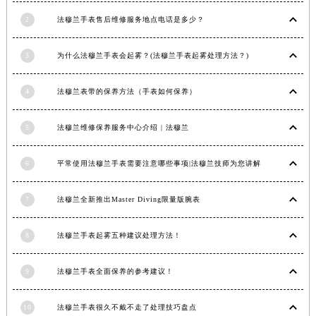
安徽省蚌埠市蚌山区淮河路法穆兰售后服务中心（需提前预约）
2
法穆兰手表售后维修服务地点电话是多少？
安徽省亳州市谯城区魏武大道法穆兰售后服务中心（需提前预约）
安徽省池州市贵池区长江路法穆兰售后服务中心（需提前预约）
3
为什么法穆兰手表会起雾？(法穆兰手表起雾处理方法？)
安徽省滁州市琅琊区南谯北路法穆兰售后服务中心（需提前预约）
安徽省阜阳市颍州区颍州北路法穆兰售后服务中心（需提前预约）
4
法穆兰表带的保养方法（手表如何保养）
安徽省淮北市相山区淮海路法穆兰售后服务中心（需提前预约）
安徽省淮南市田家庵区国庆中路法穆兰售后服务中心（需提前预约）
5
法穆兰维修保养服务中心介绍 | 法穆兰
安徽省黄山市屯溪区黄山西路法穆兰售后服务中心（需提前预约）
安徽省六安市金安区解放中路法穆兰售后服务中心（需提前预约）
6
平常使用法穆兰手表需要注意哪些事项|法穆兰技师为您讲解
安徽省马鞍山市雨山区湖南西路法穆兰售后服务中心（需提前预约）
安徽省宿州市埇桥区人民中路法穆兰售后服务中心（需提前预约）
7
法穆兰全新推出Master Diving限量版腕表
安徽省铜陵市铜官区石城大道法穆兰售后服务中心（需提前预约）
8
法穆兰手表起雾五种建议处理方法！
安徽省芜湖市镜湖区中山路步行街法穆兰售后服务中心（需提前预约）
安徽省宣城市宣州区叠嶂西路法穆兰售后服务中心（需提前预约）
9
法穆兰手表全面保养的参考建议！
福建省龙岩市新罗区九一南路法穆兰售后服务中心（需提前预约）
福建省南平市建阳区人民西路法穆兰售后服务中心（需提前预约）