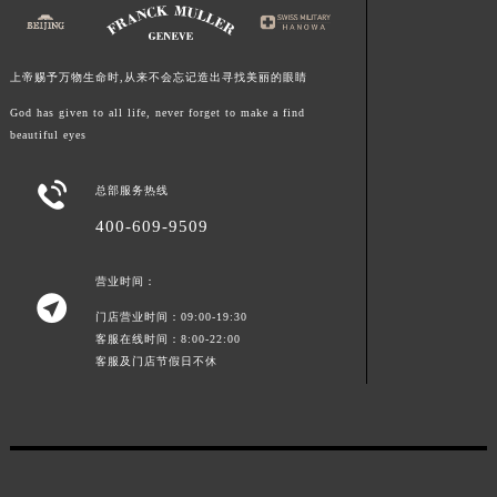
山东省泰安市泰山区财源街道泰山大街法穆兰售后服务中心（需提前预约）
山东省威海市环翠区新威海路89号振华商厦一楼名表维修法穆兰售后服务中心（需提前预约）
山东省潍坊市奎文区东风东街法穆兰售后服务中心（需提前预约）
上帝赐予万物生命时,从来不会忘记造出寻找美丽的眼睛
山东省枣庄市滕州市北辛路与善国路交叉口法穆兰售后服务中心（需提前预约）
God has given to all life, never forget to make a find
山东省淄博市张店区金晶大道法穆兰售后服务中心（需提前预约）
beautiful eyes
上海市黄浦区南京东路299号宏伊国际广场写字楼8层806室法穆兰售后服务中心（需提前预约）

上海市徐汇区虹桥路3号港汇中心2座37层3705室法穆兰售后服务中心（需提前预约）
总部服务热线
浙江省杭州市上城区钱江路1366号华润大厦A座5层503-5室法穆兰售后服务中心（需提前预约）
400-609-9509
浙江省湖州市吴兴区劳动路法穆兰售后服务中心（需提前预约）
营业时间：
浙江省嘉兴市南湖区广益路705号嘉兴世界贸易中心A座13层1304室法穆兰售后服务中心（需提前预约）

浙江省金华市金东区东市南街777号金华万达广场4号楼22楼2209室法穆兰售后服务中心（需提前预约）
门店营业时间：09:00-19:30
客服在线时间：8:00-22:00
浙江省丽水市莲都区解放街法穆兰售后服务中心（需提前预约）
客服及门店节假日不休
浙江省宁波市江北区大闸南路500号来福士广场办公楼20层2009室法穆兰售后服务中心（需提前预约）
浙江省衢州市柯城区上街法穆兰售后服务中心（需提前预约）
浙江省绍兴市越城区胜利东路379号世茂天际中心写字楼8层805室法穆兰售后服务中心（需提前预约）
浙江省舟山市定海区解放东路法穆兰售后服务中心（需提前预约）