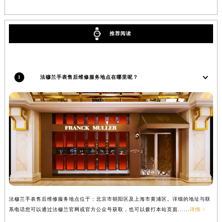
内蒙古自治区乌兰察布市集宁区恩和大街法穆兰售后服务中心（需提前预约）
内蒙古自治区锡林郭勒盟市锡林浩特市光明街与额尔敦路交叉口法穆兰售后服务中心（需提前预约）
内蒙古自治区兴安盟市乌兰浩特市兴安大街法穆兰售后服务中心（需提前预约）
推荐阅读
山西省大同市平城区迎宾街法穆兰售后服务中心（需提前预约）
山西省晋城市城区黄华街法穆兰售后服务中心（需提前预约）
山西省晋中市榆次区顺城街法穆兰售后服务中心（需提前预约）
1
法穆兰手表售后维修服务地点在哪里呢？
山西省临汾市尧都区解放路法穆兰售后服务中心（需提前预约）
山西省吕梁市离石区永宁中路与建设街交叉口法穆兰售后服务中心（需提前预约）
山西省朔州市朔城区怡西路与鄯阳西街交汇处法穆兰售后服务中心（需提前预约）
山西省忻州市忻府区和平东街与七一南路交叉口法穆兰售后服务中心（需提前预约）
山西省阳泉市郊区平阳东街与新城大道交叉口法穆兰售后服务中心（需提前预约）
山西省运城市盐湖区河东街法穆兰售后服务中心（需提前预约）
山西省长治市潞州区英雄中路法穆兰售后服务中心（需提前预约）
山西省太原市迎泽区迎泽街道解放路15号亨得利名表维修授权店3楼法穆兰售后服务中心（需提前预约）
天津市和平区赤峰道136号天津国际金融中心26层2603室法穆兰售后服务中心（需提前预约）
法穆兰手表售后维修服务地点位于：北京市朝阳区及上海市黄浦区。详细的地址与联
安徽省安庆市迎江区人民路法穆兰售后服务中心（需提前预约）
系电话您可以通过法穆兰官网或官方公众号获取，也可以拨打本站页面......
详情 >