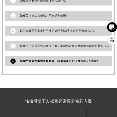
1
法穆兰手表指针生锈处理技巧是什么
江西省吉安市吉州区井冈山大道法穆兰售后服务中心（需提前预约）
江西省景德镇市珠山区珠山中路法穆兰售后服务中心（需提前预约）
江西省九江市浔阳区浔阳路法穆兰售后服务中心（需提前预约）
2
法穆兰（法兰克穆勒）手表保养知识！

江西省南昌市红谷滩新区红谷中大道998号绿地双子塔（中央广场）A1座办公楼14层1407室法穆兰售后服务中心（需提前预约）
江西省萍乡市安源区萍安北大道与康庄路交叉口法穆兰售后服务中心（需提前预约）
3
法兰克穆勒手表走时不准的处理办法(手表走时不准怎么办?)

江西省上饶市信州区滨江西路法穆兰售后服务中心（需提前预约）
江西省新余市渝水区北湖西路法穆兰售后服务中心（需提前预约）
4
法穆兰中国官方售后服务中心｜最新电话和完整地址权威信息通知（2026年6月最新）
江西省宜春市袁州区中山中路法穆兰售后服务中心（需提前预约）
江西省鹰潭市月湖区胜利东路法穆兰售后服务中心（需提前预约）
5
法穆兰官方换电池价格查询｜权威信息公示（2026年6月最新）
山东省德州市德城区东风中路法穆兰售后服务中心（需提前预约）
山东省东营市东营区济南路法穆兰售后服务中心（需提前预约）
山东省济南市历下区经十路11111号华润中心写字楼（万象城）15层1508室法穆兰售后服务中心（需提前预约）
山东省济宁市任城区太白楼路法穆兰售后服务中心（需提前预约）
山东省莱芜市文化南路8号银座商城名表维修一楼名表维修法穆兰售后服务中心（需提前预约）
轻轻滑动下方栏目探索更多精彩内容
山东省临沂市兰山区解放路法穆兰售后服务中心（需提前预约）
山东省日照市东港区烟台路法穆兰售后服务中心（需提前预约）