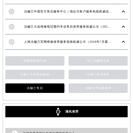
10
法穆兰手表很久不戴不走了处理技巧盘点
福建省宁德市蕉城区天湖东路法穆兰售后服务中心（需提前预约）
福建省莆田市城厢区霞林街道荔华东大道法穆兰售后服务中心（需提前预约）
11
法穆兰中国官方售后服务中心｜地址与客户服务热线权威信息通知（2026年7月最新）
福建省三明市三元区东乾二路法穆兰售后服务中心（需提前预约）
福建省漳州市龙文区步港路法穆兰售后服务中心（需提前预约）
12
法穆兰大连维修电话预约专业售后保养服务权威公示（2026年7月最新）
江苏省常州市新北区龙锦路1590号现代传媒中心5号楼10层1008室法穆兰售后服务中心（需提前预约）
13
上海法穆兰官网维修保养服务指南权威公示（2026年7月最新）
江苏省淮安市清江浦区淮海北路法穆兰售后服务中心（需提前预约）
江苏省连云港市海州区通灌北路法穆兰售后服务中心（需提前预约）
江苏省南京市秦淮区中山南路1号南京中心22层22-C1-C3室法穆兰售后服务中心（需提前预约）
理查德米勒手表
法兰克穆勒手表
江苏省宿迁市宿城区西湖路法穆兰售后服务中心（需提前预约）
法穆兰手表真伪鉴别
法穆兰表壳清洗
江苏省泰州市海陵区永定东路399号置地商务中心东塔（华润万象城）17层1706室法穆兰售后服务中心（需提前预约）
江苏省徐州市鼓楼区淮海东路29号苏宁广场IFC国际金融中心35层3508室法穆兰售后服务中心（需提前预约）
法穆兰售后
法穆兰手全面保养
江苏省盐城市盐都区世纪大道5号盐城金融城写字楼1号楼16层1604室法穆兰售后服务中心（需提前预约）
江苏省扬州市邗江区国展路29号星耀天地写字楼1号楼18层1803室法穆兰售后服务中心（需提前预约）
江苏省镇江市京口区中山东路法穆兰售后服务中心（需提前预约）
随机推荐
江西省抚州市临川区赣东大道法穆兰售后服务中心（需提前预约）
江西省赣州市章贡区文清路法穆兰售后服务中心（需提前预约）