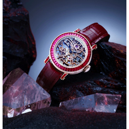
成都市锦江区人民东路6号SAC东原中心写字楼24层2406B室（需提前预约）
重庆市江北区观音桥步行街2号融恒时代广场写字楼9层902室（需提前预约）
长沙市芙蓉区定王台街道建湘路393号世茂环球金融中心写字楼（芙蓉广场）10层13室（需提前预约）
郑州市二七区铭功路10号华润大厦写字楼29层2905室（需提前预约）
太原市迎泽区解放路15号亨得利名表服务中心（品牌授权店）3层整层（需提前预约）
沈阳市沈河区中街路137号亨得利名表服务中心（品牌授权店）1层整层（需提前预约）
沈阳市沈河区中街路83号亨得利名表服务中心（品牌授权店）1层整层（需提前预约）
乌鲁木齐市天山区红山路26号时代广场（CCMALL）C座17层17-B（需提前预约）
温州市鹿城区锦绣路1067号置信广场10层1015室（需提前预约）
哈尔滨市道里区友谊西路600号富力中心T2座写字楼29层03室（需提前预约）
大连市中山区人民路15号国际金融大厦7层G室（需提前预约）
佛山市禅城区季华五路57号万科金融中心C座12层1205室（需提前预约）
东莞市东城街道鸿福东路1号民盈国贸中心T1写字楼9层907室（需提前预约）
无锡市梁溪区人民中路139号恒隆广场写字楼1座11层1104室（需提前预约）
南通市崇川区工农路57号圆融广场写字楼16层1603室（需提前预约）
苏州市苏州工业园区星港街199号苏州中心办公楼C座22层08室（需提前预约）