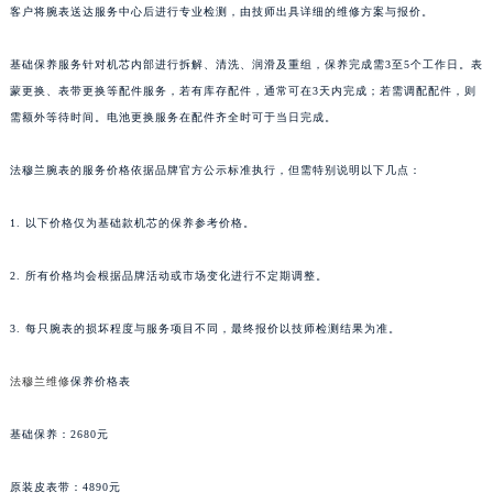
客户将腕表送达服务中心后进行专业检测，由技师出具详细的维修方案与报价。
新疆维吾尔自治区克拉玛依市克拉玛依区友谊路法穆兰售后服务中心（需提前预约）
新疆维吾尔自治区库车市库车市文化东路法穆兰售后服务中心（需提前预约）
基础保养服务针对机芯内部进行拆解、清洗、润滑及重组，保养完成需3至5个工作日。表
新疆维吾尔自治区库尔勒市库尔勒市人民东路法穆兰售后服务中心（需提前预约）
蒙更换、表带更换等配件服务，若有库存配件，通常可在3天内完成；若需调配配件，则
需额外等待时间。电池更换服务在配件齐全时可于当日完成。
新疆维吾尔自治区奎屯市团结西街法穆兰售后服务中心（需提前预约）
新疆维吾尔自治区昆玉市昆泉街法穆兰售后服务中心（需提前预约）
法穆兰腕表的服务价格依据品牌官方公示标准执行，但需特别说明以下几点：
新疆维吾尔自治区沙湾市三道河子镇世纪大道南路法穆兰售后服务中心（需提前预约）
新疆维吾尔自治区石河子市北二路法穆兰售后服务中心（需提前预约）
1. 以下价格仅为基础款机芯的保养参考价格。
新疆维吾尔自治区双河市光明路法穆兰售后服务中心（需提前预约）
新疆维吾尔自治区塔城市塔城地区闻琴路法穆兰售后服务中心（需提前预约）
2. 所有价格均会根据品牌活动或市场变化进行不定期调整。
新疆维吾尔自治区铁门关市兴疆路法穆兰售后服务中心（需提前预约）
3. 每只腕表的损坏程度与服务项目不同，最终报价以技师检测结果为准。
新疆维吾尔自治区图木舒克市图木舒克市中兴街法穆兰售后服务中心（需提前预约）
新疆维吾尔自治区吐鲁番市高昌区文化中路文化中路法穆兰售后服务中心（需提前预约）
法穆兰维修
保养价格表
新疆维吾尔自治区乌苏市乌鲁木齐北路法穆兰售后服务中心（需提前预约）
新疆维吾尔自治区五家渠市长征西街法穆兰售后服务中心（需提前预约）
基础保养：2680元
新疆维吾尔自治区新星市东风路法穆兰售后服务中心（需提前预约）
原装皮表带：4890元
新疆维吾尔自治区伊宁市解放西路法穆兰售后服务中心（需提前预约）