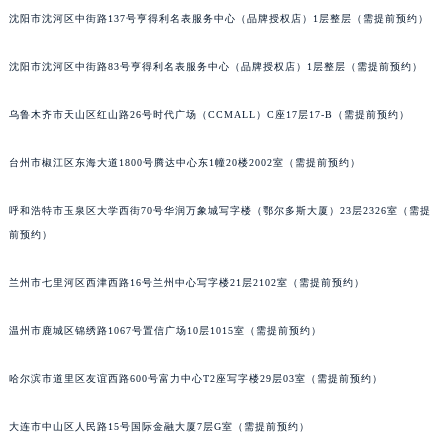
沈阳市沈河区中街路137号亨得利名表服务中心（品牌授权店）1层整层（需提前预约）
内蒙古自治区兴安盟市乌兰浩特市兴安大街法穆兰售后服务中心（需提前预约）
山西省大同市平城区迎宾街法穆兰售后服务中心（需提前预约）
沈阳市沈河区中街路83号亨得利名表服务中心（品牌授权店）1层整层（需提前预约）
山西省晋城市城区黄华街法穆兰售后服务中心（需提前预约）
山西省晋中市榆次区顺城街法穆兰售后服务中心（需提前预约）
乌鲁木齐市天山区红山路26号时代广场（CCMALL）C座17层17-B（需提前预约）
山西省临汾市尧都区解放路法穆兰售后服务中心（需提前预约）
台州市椒江区东海大道1800号腾达中心东1幢20楼2002室（需提前预约）
山西省吕梁市离石区永宁中路与建设街交叉口法穆兰售后服务中心（需提前预约）
山西省朔州市朔城区怡西路与鄯阳西街交汇处法穆兰售后服务中心（需提前预约）
呼和浩特市玉泉区大学西街70号华润万象城写字楼（鄂尔多斯大厦）23层2326室（需提
山西省忻州市忻府区和平东街与七一南路交叉口法穆兰售后服务中心（需提前预约）
前预约）
山西省阳泉市郊区平阳东街与新城大道交叉口法穆兰售后服务中心（需提前预约）
山西省运城市盐湖区河东街法穆兰售后服务中心（需提前预约）
兰州市七里河区西津西路16号兰州中心写字楼21层2102室（需提前预约）
山西省长治市潞州区英雄中路法穆兰售后服务中心（需提前预约）
温州市鹿城区锦绣路1067号置信广场10层1015室（需提前预约）
山西省太原市迎泽区迎泽街道解放路15号亨得利名表维修授权店3楼法穆兰售后服务中心（需提前预约）
天津市和平区赤峰道136号天津国际金融中心26层2603室法穆兰售后服务中心（需提前预约）
哈尔滨市道里区友谊西路600号富力中心T2座写字楼29层03室（需提前预约）
安徽省安庆市迎江区人民路法穆兰售后服务中心（需提前预约）
安徽省蚌埠市蚌山区淮河路法穆兰售后服务中心（需提前预约）
大连市中山区人民路15号国际金融大厦7层G室（需提前预约）
安徽省亳州市谯城区魏武大道法穆兰售后服务中心（需提前预约）