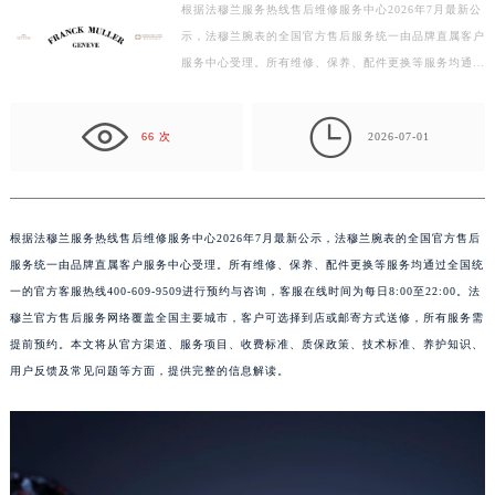
根据法穆兰服务热线售后维修服务中心2026年7月最新公
扬州市邗江区国展路29号星耀天地写字楼1号楼18层1803室（需提前预约）
示，法穆兰腕表的全国官方售后服务统一由品牌直属客户
盐城市盐都区世纪大道5号盐城金融城写字楼1号楼16层1604室（需提前预约）
服务中心受理。所有维修、保养、配件更换等服务均通过
泰州市海陵区永定东路399号置地商务中心东塔写字楼（华润万象城）17层1706室（需提前预约）
全国统一的官方客服热线400-609-9509进行预约与咨
询，…
宁波市江北区大闸南路500号来福士广场办公楼20层2009室（需提前预约）

66 次
2026-07-01
杭州市上城区钱江路1366号华润大厦写字楼A座5层503-5室（需提前预约）
金华市金东区东市南街777号金华万达广场写字楼4号楼22层2209室（需提前预约）
绍兴市越城区胜利东路379号世茂天际中心写字楼8层805室（需提前预约）
根据法穆兰服务热线售后维修服务中心2026年7月最新公示，法穆兰腕表的全国官方售后
嘉兴市南湖区广益路705号嘉兴世界贸易中心写字楼A座13层1304室（需提前预约）
服务统一由品牌直属客户服务中心受理。所有维修、保养、配件更换等服务均通过全国统
南昌市红谷滩新区红谷中大道998号绿地双子塔（中央广场）A1座办公楼14层07室（需提前预约）
一的官方客服热线400-609-9509进行预约与咨询，客服在线时间为每日8:00至22:00。法
济南市历下区经十路11111号华润中心写字楼（万象城）15层1508室（需提前预约）
穆兰官方售后服务网络覆盖全国主要城市，客户可选择到店或邮寄方式送修，所有服务需
广州市天河区天河路230号万菱汇国际中心写字楼A塔7层704室（需提前预约）
提前预约。本文将从官方渠道、服务项目、收费标准、质保政策、技术标准、养护知识、
广州市越秀区环市东路371-375号世界贸易中心大厦南塔写字楼15层07室（需提前预约）
用户反馈及常见问题等方面，提供完整的信息解读。
深圳市罗湖区深南东路5001号华润大厦写字楼17层1701室（需提前预约）
惠州市惠城区江北文昌一路7号华贸大厦写字楼1座30层05室（需提前预约）
厦门市思明区湖滨东路95号华润大厦写字楼B座11层1104室（需提前预约）
福州市鼓楼区五四路128-1号恒力城写字楼15层03室（需提前预约）