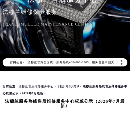
法穆兰维修保养服务
FRANCKMULLER MAINTENANCE CENTER
2026年8月法穆兰中国区售后服务网络优化升级公告
2026年8月法穆兰全国官方售后客户服务热线：400-609-9509
法穆兰官方全国统一服务热线400-609-9509，服务覆盖中国大陆、香港、澳门、台湾全部区域（非大陆需加拨“+86”）
▲
官网公告>
2026年8月法穆兰售后服务中心最新网点地址：
▼
北京市朝阳区建国门外大街甲6号华熙国际中心写字楼D座11层1102室（北京总部）（需提前预约）
北京市东城区东长安街1号东方广场写字楼W3座6层602室（需提前预约）
当前位置：
法穆兰售后维修服务中心
>
问题/知识/资讯
> 法穆兰服务热线售后维修服务中
天津市和平区赤峰道136号天津国际金融中心写字楼26层2603室（需提前预约）
心权威公示（2026年7月最新）
上海市徐汇区虹桥路3号港汇中心写字楼2座37层3705室（需提前预约）
法穆兰服务热线售后维修服务中心权威公示（2026年7月最
上海市黄浦区南京东路299号宏伊国际广场写字楼8层806室（需提前预约）
新）
南京市秦淮区中山南路1号（新街口）南京中心写字楼22层C1-1室（需提前预约）
常州市新北区龙锦路1590号现代传媒中心写字楼5号楼10层1008室（需提前预约）
徐州市鼓楼区淮海东路29号苏宁广场IFC国际金融中心写字楼35层3508室（需提前预约）