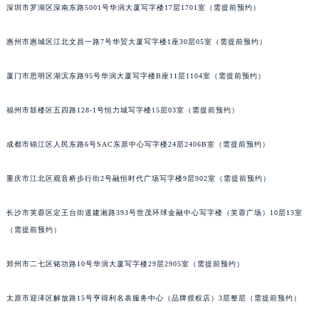
深圳市罗湖区深南东路5001号华润大厦写字楼17层1701室（需提前预约）
辽宁省营口市站前区市府路与渤海大街交叉口法穆兰售后服务中心（需提前预约）
辽宁省沈阳市沈河区中街路137号亨得利名表维修授权店1楼法穆兰售后服务中心（需提前预约）
惠州市惠城区江北文昌一路7号华贸大厦写字楼1座30层05室（需提前预约）
辽宁省沈阳市沈河区中街路83号亨得利名表维修授权店1楼法穆兰售后服务中心（需提前预约）
厦门市思明区湖滨东路95号华润大厦写字楼B座11层1104室（需提前预约）
北京市朝阳区建国门外大街甲6号华熙国际中心D座11层1102室法穆兰售后服务中心（北京总部）（需提前预约）
北京市东城区东长安街1号王府井东方广场W3座6层602室法穆兰售后服务中心（需提前预约）
福州市鼓楼区五四路128-1号恒力城写字楼15层03室（需提前预约）
河北省保定市竞秀区朝阳北大街北国先天下法穆兰售后服务中心（需提前预约）
内蒙古自治区阿拉善盟市左旗土尔扈特大街法穆兰售后服务中心（需提前预约）
成都市锦江区人民东路6号SAC东原中心写字楼24层2406B室（需提前预约）
内蒙古自治区巴彦淖尔市临河区新华街法穆兰售后服务中心（需提前预约）
内蒙古自治区包头市青山区幸福路甲3号王府井百货名表维修法穆兰售后服务中心（需提前预约）
重庆市江北区观音桥步行街2号融恒时代广场写字楼9层902室（需提前预约）
内蒙古自治区赤峰市红山区哈达街法穆兰售后服务中心（需提前预约）
长沙市芙蓉区定王台街道建湘路393号世茂环球金融中心写字楼（芙蓉广场）10层13室
内蒙古自治区鄂尔多斯市东胜区伊金霍洛街法穆兰售后服务中心（需提前预约）
（需提前预约）
内蒙古自治区呼伦贝尔市海拉尔区中央街法穆兰售后服务中心（需提前预约）
内蒙古自治区通辽市科尔沁区明仁大街法穆兰售后服务中心（需提前预约）
郑州市二七区铭功路10号华润大厦写字楼29层2905室（需提前预约）
内蒙古自治区乌海市海勃湾区人民南路法穆兰售后服务中心（需提前预约）
内蒙古自治区乌兰察布市集宁区恩和大街法穆兰售后服务中心（需提前预约）
太原市迎泽区解放路15号亨得利名表服务中心（品牌授权店）3层整层（需提前预约）
内蒙古自治区锡林郭勒盟市锡林浩特市光明街与额尔敦路交叉口法穆兰售后服务中心（需提前预约）