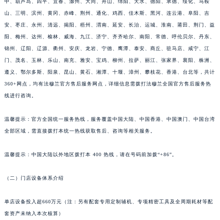
中、葫芦岛、四平、宜春、滁州、大同、舟山、绵阳、天水、德阳、承德、绥化、马鞍
山东省潍坊市奎文区东风东街法穆兰售后服务中心（需提前预约）
山、三明、滨州、黄冈、赤峰、荆州、通化、鸡西、佳木斯、黑河、连云港、阜阳、吉
安、枣庄、永州、清远、揭阳、梧州、渭南、延安、长治、运城、淮南、莆田、荆门、益
山东省枣庄市滕州市北辛路与善国路交叉口法穆兰售后服务中心（需提前预约）
阳、梅州、达州、榆林、威海、九江、济宁、齐齐哈尔、南阳、常德、呼伦贝尔、丹东、
山东省淄博市张店区金晶大道法穆兰售后服务中心（需提前预约）
锦州、辽阳、辽源、衢州、安庆、龙岩、宁德、鹰潭、泰安、商丘、驻马店、咸宁、江
上海市黄浦区南京东路299号宏伊国际广场写字楼8层806室法穆兰售后服务中心（需提前预约）
门、茂名、玉林、乐山、南充、雅安、宝鸡、柳州、拉萨、丽江、张家界、襄阳、株洲、
上海市徐汇区虹桥路3号港汇中心2座37层3705室法穆兰售后服务中心（需提前预约）
遵义、鄂尔多斯、阳泉、昆山、黄石、湘潭、十堰、漳州、攀枝花、香港、台北等，共计
浙江省杭州市上城区钱江路1366号华润大厦A座5层503-5室法穆兰售后服务中心（需提前预约）
360+网点，均有法穆兰官方售后服务网点，详细信息需拨打法穆兰全国官方售后服务热
浙江省湖州市吴兴区劳动路法穆兰售后服务中心（需提前预约）
线进行咨询。
浙江省嘉兴市南湖区广益路705号嘉兴世界贸易中心A座13层1304室法穆兰售后服务中心（需提前预约）
温馨提示：官方全国统一服务热线，服务覆盖中国大陆、中国香港、中国澳门、中国台湾
浙江省金华市金东区东市南街777号金华万达广场4号楼22楼2209室法穆兰售后服务中心（需提前预约）
全部区域，需直接拨打本统一热线获取售后、咨询等相关服务。
浙江省丽水市莲都区解放街法穆兰售后服务中心（需提前预约）
浙江省宁波市江北区大闸南路500号来福士广场办公楼20层2009室法穆兰售后服务中心（需提前预约）
温馨提示：中国大陆以外地区拨打本 400 热线，请在号码前加拨“+86”。
浙江省衢州市柯城区上街法穆兰售后服务中心（需提前预约）
浙江省绍兴市越城区胜利东路379号世茂天际中心写字楼8层805室法穆兰售后服务中心（需提前预约）
（二）门店设备体系介绍
浙江省舟山市定海区解放东路法穆兰售后服务中心（需提前预约）
单店设备投入超660万元（注：另有配套专用定制辅机、专项精密工具及全周期耗材等配
澳门特别行政区大堂区议事亭前地（新马路）法穆兰售后服务中心（需提前预约）
套资产未纳入本次核算）
澳门特别行政区风顺堂区南湾大马路法穆兰售后服务中心（需提前预约）