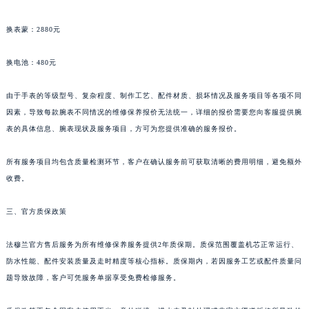
贵州省安顺市西秀区中华南路法穆兰售后服务中心（需提前预约）
换表蒙：2880元
贵州省毕节市七星关区松山路法穆兰售后服务中心（需提前预约）
贵州省六盘水市钟山区钟山大道法穆兰售后服务中心（需提前预约）
换电池：480元
贵州省黔东南苗族侗族自治州凯里市北京西路法穆兰售后服务中心（需提前预约）
贵州省黔西南布依族苗族自治州兴义市大道与桔香路交汇处法穆兰售后服务中心（需提前预约）
由于手表的等级型号、复杂程度、制作工艺、配件材质、损坏情况及服务项目等各项不同
因素，导致每款腕表不同情况的维修保养报价无法统一，详细的报价需要您向客服提供腕
贵州省铜仁市碧江区民主路法穆兰售后服务中心（需提前预约）
表的具体信息、腕表现状及服务项目，方可为您提供准确的服务报价。
贵州省遵义市红花岗区共青大道与嵩山路交叉口法穆兰售后服务中心（需提前预约）
四川省阿坝州市马尔康市团结街法穆兰售后服务中心（需提前预约）
所有服务项目均包含质量检测环节，客户在确认服务前可获取清晰的费用明细，避免额外
四川省巴中市巴州区江北大道法穆兰售后服务中心（需提前预约）
收费。
四川省成都市锦江区人民东路6号SAC东原中心24层2406B室法穆兰售后服务中心（需提前预约）
四川省达州市通川区中心广场、老车坝法穆兰售后服务中心（需提前预约）
三、官方质保政策
四川省德阳市旌阳区长江西路、南街法穆兰售后服务中心（需提前预约）
法穆兰官方售后服务为所有维修保养服务提供2年质保期。质保范围覆盖机芯正常运行、
四川省甘孜州市康定市情歌广场、箭炉街法穆兰售后服务中心（需提前预约）
防水性能、配件安装质量及走时精度等核心指标。质保期内，若因服务工艺或配件质量问
四川省广安市广安区建安南路法穆兰售后服务中心（需提前预约）
题导致故障，客户可凭服务单据享受免费检修服务。
四川省广元市利州区老城南北街、东大街法穆兰售后服务中心（需提前预约）
四川省乐山市市中区嘉定中路法穆兰售后服务中心（需提前预约）