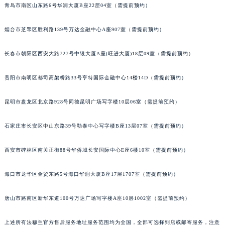
青岛市南区山东路6号华润大厦B座22层04室（需提前预约）
福建省三明市三元区东乾二路法穆兰售后服务中心（需提前预约）
福建省漳州市龙文区步港路法穆兰售后服务中心（需提前预约）
烟台市芝罘区胜利路139号万达金融中心A座907室（需提前预约）
江苏省常州市新北区龙锦路1590号现代传媒中心5号楼10层1008室法穆兰售后服务中心（需提前预约）
长春市朝阳区西安大路727号中银大厦A座(旺进大厦)18层09室（需提前预约）
江苏省淮安市清江浦区淮海北路法穆兰售后服务中心（需提前预约）
江苏省连云港市海州区通灌北路法穆兰售后服务中心（需提前预约）
贵阳市南明区都司高架桥路33号亨特国际金融中心14楼14D（需提前预约）
江苏省南京市秦淮区中山南路1号南京中心22层22-C1-C3室法穆兰售后服务中心（需提前预约）
江苏省宿迁市宿城区西湖路法穆兰售后服务中心（需提前预约）
昆明市盘龙区北京路928号同德昆明广场写字楼10层06室（需提前预约）
江苏省泰州市海陵区永定东路399号置地商务中心东塔（华润万象城）17层1706室法穆兰售后服务中心（需提前预约）
江苏省徐州市鼓楼区淮海东路29号苏宁广场IFC国际金融中心35层3508室法穆兰售后服务中心（需提前预约）
石家庄市长安区中山东路39号勒泰中心写字楼B座13层07室（需提前预约）
江苏省盐城市盐都区世纪大道5号盐城金融城写字楼1号楼16层1604室法穆兰售后服务中心（需提前预约）
西安市碑林区南关正街88号华侨城长安国际中心E座6楼10室（需提前预约）
江苏省扬州市邗江区国展路29号星耀天地写字楼1号楼18层1803室法穆兰售后服务中心（需提前预约）
江苏省镇江市京口区中山东路法穆兰售后服务中心（需提前预约）
海口市龙华区金贸东路5号海口华润大厦B座17层1707室（需提前预约）
江西省抚州市临川区赣东大道法穆兰售后服务中心（需提前预约）
江西省赣州市章贡区文清路法穆兰售后服务中心（需提前预约）
唐山市路南区新华东道100号万达广场写字楼A座10层1002室（需提前预约）
江西省吉安市吉州区井冈山大道法穆兰售后服务中心（需提前预约）
上述所有法穆兰官方售后服务地址服务范围均为全国，全部可选择到店或邮寄服务，注意
江西省景德镇市珠山区珠山中路法穆兰售后服务中心（需提前预约）