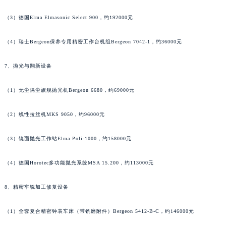
香港特别行政区九龙区油尖旺区弥敦道法穆兰售后服务中心（需提前预约）
（3）德国Elma Elmasonic Select 900，约192000元
香港特别行政区铜锣湾区湾仔区轩尼诗道法穆兰售后服务中心（需提前预约）
河南省安阳市文峰区解放大道法穆兰售后服务中心（需提前预约）
（4）瑞士Bergeon保养专用精密工作台机组Bergeon 7042-1，约36000元
河南省鹤壁市淇滨区九州路法穆兰售后服务中心（需提前预约）
7、抛光与翻新设备
河南省济源市沁园街道济水大道法穆兰售后服务中心（需提前预约）
河南省焦作市解放区解放路法穆兰售后服务中心（需提前预约）
（1）无尘隔尘旗舰抛光机Bergeon 6680，约69000元
河南省开封市鼓楼区中山路法穆兰售后服务中心（需提前预约）
河南省洛阳市西工区中州中路与解放路交叉口法穆兰售后服务中心（需提前预约）
（2）线性拉丝机MKS 9050，约96000元
河南省漯河市源汇区交通路法穆兰售后服务中心（需提前预约）
（3）镜面抛光工作站Elma Poli-1000，约158000元
河南省南阳市宛城区范蠡东路与南都路交叉口法穆兰售后服务中心（需提前预约）
河南省平顶山市卫东区建设路法穆兰售后服务中心（需提前预约）
（4）德国Horotec多功能抛光系统MSA 15.200，约113000元
河南省濮阳市大华龙区开州路绿城路交叉口法穆兰售后服务中心（需提前预约）
河南省三门峡市湖滨区和平路法穆兰售后服务中心（需提前预约）
8、精密车铣加工修复设备
河南省商丘市梁园区神火大道法穆兰售后服务中心（需提前预约）
河南省新乡市红旗区人民路法穆兰售后服务中心（需提前预约）
（1）全套复合精密钟表车床（带铣磨附件）Bergeon 5412-B-C，约146000元
河南省信阳市浉河区东方红大道法穆兰售后服务中心（需提前预约）