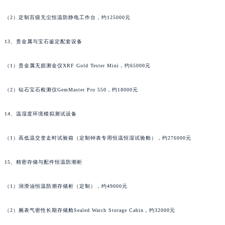
甘肃省嘉峪关市雄关区新华中路法穆兰售后服务中心（需提前预约）
（2）定制百级无尘恒温防静电工作台，约125000元
甘肃省金昌市金川区北京路法穆兰售后服务中心（需提前预约）
甘肃省酒泉市肃州区西大街法穆兰售后服务中心（需提前预约）
13、贵金属与宝石鉴定配套设备
甘肃省临夏市城南街道团结路法穆兰售后服务中心（需提前预约）
（1）贵金属无损测金仪XRF Gold Tester Mini，约65000元
甘肃省陇南市武都区人民路法穆兰售后服务中心（需提前预约）
甘肃省平凉市崆峒区西大街法穆兰售后服务中心（需提前预约）
（2）钻石宝石检测仪GemMaster Pro 550，约18000元
甘肃省庆阳市西峰区南大街法穆兰售后服务中心（需提前预约）
甘肃省天水市秦州区民主路法穆兰售后服务中心（需提前预约）
14、温湿度环境模拟测试设备
甘肃省武威市凉州区迎宾路法穆兰售后服务中心（需提前预约）
（1）高低温交变走时试验箱（定制钟表专用恒温恒湿试验舱），约276000元
甘肃省张掖市甘州区民乐北路法穆兰售后服务中心（需提前预约）
宁夏回族自治区固原市原州区文化街法穆兰售后服务中心（需提前预约）
15、精密存储与配件恒温防潮柜
宁夏回族自治区石嘴山市大武口区贺兰山路法穆兰售后服务中心（需提前预约）
宁夏回族自治区吴忠市利通区开元大道法穆兰售后服务中心（需提前预约）
（1）润滑油恒温防潮存储柜（定制），约49000元
宁夏回族自治区银川市兴庆区新华东路97号新百中心C馆一层C1-18号商铺法穆兰售后服务中心（需提前预约）
宁夏回族自治区中卫市沙坡头区鼓楼东街法穆兰售后服务中心（需提前预约）
（2）腕表气密性长期存储舱Sealed Watch Storage Cabin，约32000元
青海省果洛藏族自治州玛沁县团结路法穆兰售后服务中心（需提前预约）