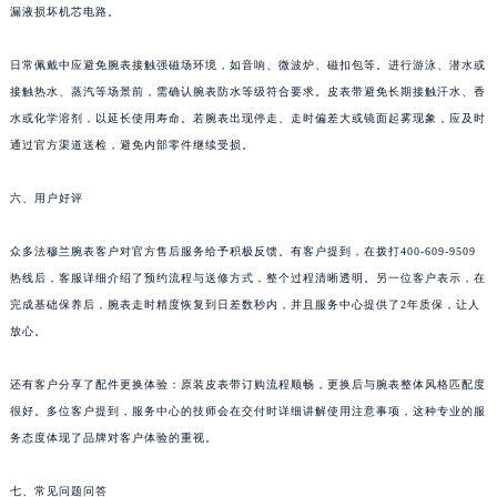
漏液损坏机芯电路。
西藏自治区那曲市色尼区浙江西路法穆兰售后服务中心（需提前预约）
西藏自治区日喀则市桑珠孜区上海中路法穆兰售后服务中心（需提前预约）
日常佩戴中应避免腕表接触强磁场环境，如音响、微波炉、磁扣包等。进行游泳、潜水或
西藏自治区山南市乃东区湖北大道法穆兰售后服务中心（需提前预约）
接触热水、蒸汽等场景前，需确认腕表防水等级符合要求。皮表带避免长期接触汗水、香
水或化学溶剂，以延长使用寿命。若腕表出现停走、走时偏差大或镜面起雾现象，应及时
云南省保山市隆阳区正阳路法穆兰售后服务中心（需提前预约）
通过官方渠道送检，避免内部零件继续受损。
云南省楚雄彝族自治州楚雄市鹿城南路法穆兰售后服务中心（需提前预约）
云南省大理白族自治州大理市建设路法穆兰售后服务中心（需提前预约）
六、用户好评
云南省德宏傣族景颇族自治州芒市团结大街法穆兰售后服务中心（需提前预约）
云南省迪庆藏族自治州香格里拉市长征大道法穆兰售后服务中心（需提前预约）
众多法穆兰腕表客户对官方售后服务给予积极反馈。有客户提到，在拨打400-609-9509
云南省红河哈尼族彝族自治州蒙自市天马路法穆兰售后服务中心（需提前预约）
热线后，客服详细介绍了预约流程与送修方式，整个过程清晰透明。另一位客户表示，在
完成基础保养后，腕表走时精度恢复到日差数秒内，并且服务中心提供了2年质保，让人
云南省丽江市古城区七星街法穆兰售后服务中心（需提前预约）
放心。
云南省临沧市临翔区世纪路法穆兰售后服务中心（需提前预约）
云南省怒江傈僳族自治州泸水市人民路法穆兰售后服务中心（需提前预约）
还有客户分享了配件更换体验：原装皮表带订购流程顺畅，更换后与腕表整体风格匹配度
云南省普洱市思茅区振兴大道法穆兰售后服务中心（需提前预约）
很好。多位客户提到，服务中心的技师会在交付时详细讲解使用注意事项，这种专业的服
云南省曲靖市麒麟区学府路法穆兰售后服务中心（需提前预约）
务态度体现了品牌对客户体验的重视。
云南省文山壮族苗族自治州文山市东风路法穆兰售后服务中心（需提前预约）
七、常见问题问答
云南省西双版纳傣族自治州景洪市宣慰大道法穆兰售后服务中心（需提前预约）