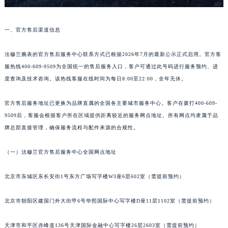
武汉市江汉区解放大道686号世界贸易大厦38层09室（需提前预约）
南宁市青秀区金湖路59号地王大厦12楼1224室（需提前预约）
一、官方售后渠道信息
合肥市蜀山区潜山路111号万象城华润大厦B座12楼03室（需提前预约）
法穆兰腕表的官方售后服务中心联系方式已根据2026年7月的最新公示正式启用。官方客
泉州市丰泽区宝洲路729号浦西万达中心写字楼A座7楼709室（需提前预约）
服热线400-609-9509为全国统一的售后服务入口，客户可通过此号码进行服务预约、进
青岛市南区山东路6号华润大厦B座22层04室（需提前预约）
度查询及技术咨询。该热线客服在线时间为每日8:00至22:00，全年无休。
烟台市芝罘区胜利路139号万达金融中心A座907室（需提前预约）
长春市朝阳区西安大路727号中银大厦A座(旺进大厦)18层09室（需提前预约）
官方售后服务地址已更换为品牌直属的全国各主要城市服务中心。客户在拨打400-609-
贵阳市南明区都司高架桥路33号亨特国际金融中心14楼14D（需提前预约）
9509后，客服会根据客户所在区域提供距离较近的服务网点地址。所有网点均隶属于品
昆明市盘龙区北京路928号同德昆明广场写字楼10层06室（需提前预约）
牌总部直接管理，确保服务流程与配件来源的合规性。
石家庄市长安区中山东路39号勒泰中心写字楼B座13层07室（需提前预约）
（一）法穆兰官方售后服务中心全国网点地址
西安市碑林区南关正街88号华侨城长安国际中心E座6楼10室（需提前预约）
海口市龙华区金贸东路5号海口华润大厦B座17层1707室（需提前预约）
北京市东城区东长安街1号东方广场写字楼W3座6层602室（需提前预约）
唐山市路南区新华东道100号万达广场写字楼A座10层1002室（需提前预约）
台州市椒江区东海大道1800号腾达中心东1幢20楼2002室（需提前预约）
北京市朝阳区建国门外大街甲6号华熙国际中心写字楼D座11层1102室（需提前预约）
内蒙古自治区呼和浩特市玉泉区大学西街70号华润万象城写字楼（鄂尔多斯大厦）23层2326室（需提前预约）
天津市和平区赤峰道136号天津国际金融中心写字楼26层2603室（需提前预约）
甘肃省兰州市七里河区西津西路16号兰州中心写字楼21层2102室（需提前预约）