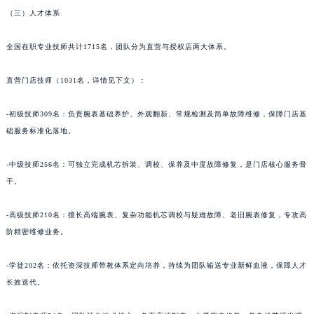
（三）人才体系
青海省海北藏族自治州海晏县将军路法穆兰售后服务中心（需提前预约）
青海省海东市乐都区滨河路法穆兰售后服务中心（需提前预约）
全国在职专业技师共计1715名，团队分为直营与授权店两大体系。
青海省海南藏族自治州共和县青海湖大街法穆兰售后服务中心（需提前预约）
青海省海西蒙古族藏族自治州德令哈市柴达木路法穆兰售后服务中心（需提前预约）
直营门店技师（1031名，详情见下文）：
青海省黄南藏族自治州同仁市德合隆路法穆兰售后服务中心（需提前预约）
-初级技师309名：负责腕表基础养护、外观翻新、常规检测及简单故障维修，保障门店基
青海省西宁市城西区海湖新区西关大道法穆兰售后服务中心（需提前预约）
础服务标准化落地。
青海省玉树藏族自治州结古镇胜利路法穆兰售后服务中心（需提前预约）
陕西省安康市汉滨区金州路法穆兰售后服务中心（需提前预约）
-中级技师256名：可独立完成机芯拆装、调校、保养及中度故障修复，是门店核心服务骨
陕西省宝鸡市渭滨区经二路法穆兰售后服务中心（需提前预约）
干。
陕西省汉中市汉台区北大街法穆兰售后服务中心（需提前预约）
陕西省商洛市商州区州城街法穆兰售后服务中心（需提前预约）
-高级技师210名：擅长高端腕表、复杂功能机芯调校与疑难故障、老旧腕表修复，专攻高
阶精密维修业务。
陕西省铜川市王益区红旗街法穆兰售后服务中心（需提前预约）
陕西省渭南市临渭区东风大街法穆兰售后服务中心（需提前预约）
-学徒202名：依托资深技师带教体系定向培养，持续为团队输送专业新鲜血液，保障人才
陕西省咸阳市秦都区沣西新城统一西路与白马河路交汇处法穆兰售后服务中心（需提前预约）
长效迭代。
陕西省延安市宝塔区中心街法穆兰售后服务中心（需提前预约）
陕西省榆林市榆阳区长兴路法穆兰售后服务中心（需提前预约）