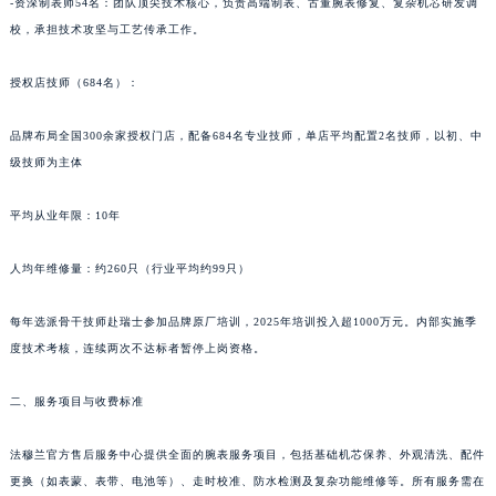
-资深制表师54名：团队顶尖技术核心，负责高端制表、古董腕表修复、复杂机芯研发调
新疆维吾尔自治区阿克苏市东大街法穆兰售后服务中心（需提前预约）
校，承担技术攻坚与工艺传承工作。
新疆维吾尔自治区阿拉尔市胜利大道法穆兰售后服务中心（需提前预约）
授权店技师（684名）：
新疆维吾尔自治区阿拉山口市友好路法穆兰售后服务中心（需提前预约）
新疆维吾尔自治区阿勒泰市解放路法穆兰售后服务中心（需提前预约）
品牌布局全国300余家授权门店，配备684名专业技师，单店平均配置2名技师，以初、中
新疆维吾尔自治区阿图什市光明路法穆兰售后服务中心（需提前预约）
级技师为主体
新疆维吾尔自治区白杨市军垦路法穆兰售后服务中心（需提前预约）
新疆维吾尔自治区北屯市团结路法穆兰售后服务中心（需提前预约）
平均从业年限：10年
新疆维吾尔自治区博乐市博乐市北京路法穆兰售后服务中心（需提前预约）
人均年维修量：约260只（行业平均约99只）
新疆维吾尔自治区昌吉市延安北路法穆兰售后服务中心（需提前预约）
新疆维吾尔自治区阜康市博峰路法穆兰售后服务中心（需提前预约）
每年选派骨干技师赴瑞士参加品牌原厂培训，2025年培训投入超1000万元。内部实施季
新疆维吾尔自治区哈密市伊州区建国北路法穆兰售后服务中心（需提前预约）
度技术考核，连续两次不达标者暂停上岗资格。
新疆维吾尔自治区和田市和田市北京西路法穆兰售后服务中心（需提前预约）
新疆维吾尔自治区胡杨河市胡杨河市胡杨路法穆兰售后服务中心（需提前预约）
二、服务项目与收费标准
新疆维吾尔自治区霍尔果斯市亚欧北路法穆兰售后服务中心（需提前预约）
法穆兰官方售后服务中心提供全面的腕表服务项目，包括基础机芯保养、外观清洗、配件
新疆维吾尔自治区喀什市解放北路法穆兰售后服务中心（需提前预约）
更换（如表蒙、表带、电池等）、走时校准、防水检测及复杂功能维修等。所有服务需在
新疆维吾尔自治区可克达拉市幸福路法穆兰售后服务中心（需提前预约）