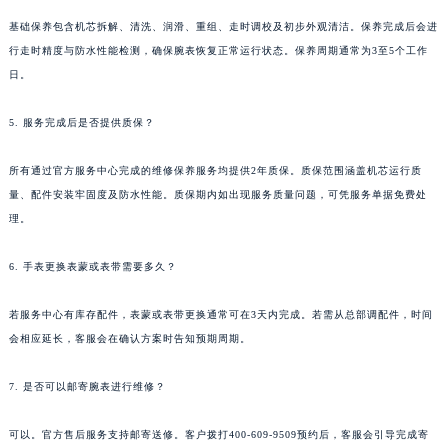
广东省佛山市禅城区季华五路57号万科金融中心C座12层1205室法穆兰售后服务中心（需提前预约）
基础保养包含机芯拆解、清洗、润滑、重组、走时调校及初步外观清洁。保养完成后会进
行走时精度与防水性能检测，确保腕表恢复正常运行状态。保养周期通常为3至5个工作
广东省东莞市东城街道鸿福东路1号民盈国贸中心T1写字楼9层907室法穆兰售后服务中心（需提前预约）
日。
江苏省无锡市梁溪区人民中路139号恒隆广场写字楼1座11层1104室法穆兰售后服务中心（需提前预约）
江苏省南通市崇川区工农路57号圆融广场写字楼16层1603室法穆兰售后服务中心（需提前预约）
5. 服务完成后是否提供质保？
江苏省苏州市苏州工业园区 星港街199号苏州中心办公楼C座22层08室法穆兰售后服务中心（需提前预约）
湖北省武汉市江汉区解放大道686号世界贸易大厦38层09室法穆兰售后服务中心（需提前预约）
所有通过官方服务中心完成的维修保养服务均提供2年质保。质保范围涵盖机芯运行质
广西省南宁市青秀区金湖路59号地王大厦12楼1224室法穆兰售后服务中心（需提前预约）
量、配件安装牢固度及防水性能。质保期内如出现服务质量问题，可凭服务单据免费处
理。
安徽省合肥市蜀山区潜山路111号万象城华润大厦B座12楼03室法穆兰售后服务中心（需提前预约）
福建省泉州市丰泽区宝洲路729号浦西万达中心写字楼A座7楼709室法穆兰售后服务中心（需提前预约）
6. 手表更换表蒙或表带需要多久？
山东省青岛市南区山东路6号华润大厦B座22层04室法穆兰售后服务中心（需提前预约）
山东省烟台市芝罘区胜利路139号万达金融中心A座907室法穆兰售后服务中心（需提前预约）
若服务中心有库存配件，表蒙或表带更换通常可在3天内完成。若需从总部调配件，时间
吉林省长春市朝阳区西安大路727号中银大厦A座(旺进大厦)18层09室法穆兰售后服务中心（需提前预约）
会相应延长，客服会在确认方案时告知预期周期。
贵州省贵阳市南明区都司高架桥路33号亨特国际金融中心14楼14D法穆兰售后服务中心（需提前预约）
7. 是否可以邮寄腕表进行维修？
云南省昆明市盘龙区北京路928号同德昆明广场写字楼10层06室法穆兰售后服务中心（需提前预约）
河北省石家庄市长安区中山东路39号勒泰中心写字楼B座13层07室法穆兰售后服务中心（需提前预约）
可以。官方售后服务支持邮寄送修。客户拨打400-609-9509预约后，客服会引导完成寄
陕西省西安市碑林区南关正街88号华侨城长安国际中心E座6楼10室法穆兰售后服务中心（需提前预约）