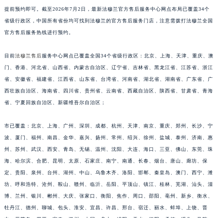
提前预约即可。截至2026年7月2日，最新法穆兰官方售后服务中心网点布局已覆盖34个
江西省九江市浔阳区浔阳路法穆兰售后服务中心（需提前预约）
省级行政区，中国所有省份均可找到法穆兰的官方售后服务门店，注意需拨打法穆兰全国
江西省南昌市红谷滩新区红谷中大道998号绿地双子塔（中央广场）A1座办公楼14层1407室法穆兰售后服务中心（需提前预约）
官方售后服务热线进行预约。
江西省萍乡市安源区萍安北大道与康庄路交叉口法穆兰售后服务中心（需提前预约）
江西省上饶市信州区滨江西路法穆兰售后服务中心（需提前预约）
目前
法穆兰售后
服务中心网点已覆盖全国34个省级行政区：北京、上海、天津、重庆、澳
江西省新余市渝水区北湖西路法穆兰售后服务中心（需提前预约）
门、香港、河北省、山西省、内蒙古自治区、辽宁省、吉林省、黑龙江省、江苏省、浙江
省、安徽省、福建省、江西省、山东省、台湾省、河南省、湖北省、湖南省、广东省、广
江西省宜春市袁州区中山中路法穆兰售后服务中心（需提前预约）
西壮族自治区、海南省、四川省、贵州省、云南省、西藏自治区、陕西省、甘肃省、青海
江西省鹰潭市月湖区胜利东路法穆兰售后服务中心（需提前预约）
省、宁夏回族自治区、新疆维吾尔自治区；
山东省德州市德城区东风中路法穆兰售后服务中心（需提前预约）
山东省东营市东营区济南路法穆兰售后服务中心（需提前预约）
市已覆盖：北京、上海、广州、深圳、成都、杭州、天津、南京、重庆、郑州、长沙、宁
山东省济南市历下区经十路11111号华润中心写字楼（万象城）15层1508室法穆兰售后服务中心（需提前预约）
波、厦门、福州、南昌、金华、嘉兴、扬州、常州、绍兴、徐州、盐城、泰州、济南、惠
山东省济宁市任城区太白楼路法穆兰售后服务中心（需提前预约）
州、苏州、武汉、西安、青岛、无锡、温州、沈阳、大连、海口、三亚、佛山、东莞、珠
海、哈尔滨、合肥、昆明、太原、石家庄、南宁、南通、长春、烟台、唐山、廊坊、保
山东省莱芜市文化南路8号银座商城名表维修一楼名表维修法穆兰售后服务中心（需提前预约）
定、贵阳、泉州、台州、湖州、中山、乌鲁木齐、洛阳、邯郸、秦皇岛、澳门、西宁、潍
山东省临沂市兰山区解放路法穆兰售后服务中心（需提前预约）
坊、呼和浩特、沧州、鞍山、赣州、临沂、岳阳、平顶山、镇江、桂林、芜湖、汕头、淄
山东省日照市东港区烟台路法穆兰售后服务中心（需提前预约）
博、兰州、银川、郴州、大庆、张家口、衡阳、焦作、周口、邵阳、亳州、新乡、衡水、
山东省泰安市泰山区财源街道泰山大街法穆兰售后服务中心（需提前预约）
牡丹江、德州、聊城、包头、淮安、宜昌、许昌、邢台、宿迁、丽水、蚌埠、上饶、晋
山东省威海市环翠区新威海路89号振华商厦一楼名表维修法穆兰售后服务中心（需提前预约）