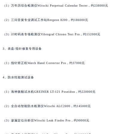
（1）万年历综合检测仪Witschi Perpetual Calendar Tester，约238000元
广东省清远市清城区湖西路法穆兰售后服务中心（需提前预约）
广东省汕头市龙湖区长平路法穆兰售后服务中心（需提前预约）
（2）三问音簧专业调试工作站Bergeon 8200，约186000元
广东省汕尾市城区香洲街道园林社区翠园街法穆兰售后服务中心（需提前预约）
广东省韶关市武江区芙蓉新区与老城中心交汇处法穆兰售后服务中心（需提前预约）
（3）计时码表专项检测仪Vibrograf Chrono Test Pro，约152000元
广东省深圳市罗湖区深南东路5001号华润大厦17层1701室法穆兰售后服务中心（需提前预约）
3、表盘/指针修复专用设备
广东省阳江市江城区东风一路法穆兰售后服务中心（需提前预约）
广东省云浮市云城区金山路法穆兰售后服务中心（需提前预约）
（1）指针矫正机Watch Hand Corrector Pro，约37000元
广东省湛江市赤坎区观海北路法穆兰售后服务中心（需提前预约）
广东省肇庆市端州区信安大道与砚都大道交汇处法穆兰售后服务中心（需提前预约）
4、防水性能测试设备
广西壮族自治区百色市右江区中山二路法穆兰售后服务中心（需提前预约）
广西壮族自治区北海市海城区北京路法穆兰售后服务中心（需提前预约）
（1）海神旗舰试水机GREINER LT-121 Poseidon，约220000元
广西壮族自治区崇左市江州区石景林街道友谊大道与丽川路交汇处法穆兰售后服务中心（需提前预约）
（2）全自动智能防水检测仪Witschi ALC2000，约145000元
广西壮族自治区防城港市港口区金花茶大道法穆兰售后服务中心（需提前预约）
广西壮族自治区贵港市港北区港城街道布山大道与仙衣路交叉口法穆兰售后服务中心（需提前预约）
（3）渗漏定位分析仪Witschi Leak Finder Pro，约90000元
广西壮族自治区桂林市秀峰区红岭路法穆兰售后服务中心（需提前预约）
广西壮族自治区河池市金城江区金城江街道朝阳路法穆兰售后服务中心（需提前预约）