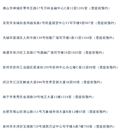
安徽省池州市贵池区长江路法穆兰售后服务中心（需提前预约）
佛山市禅城区季华五路57号万科金融中心C座12层1205室（需提前预约）
安徽省滁州市琅琊区南谯北路法穆兰售后服务中心（需提前预约）
东莞市东城街道鸿福东路1号民盈国贸中心T1写字楼9层907室（需提前预约）
安徽省阜阳市颍州区颍州北路法穆兰售后服务中心（需提前预约）
安徽省淮北市相山区淮海路法穆兰售后服务中心（需提前预约）
无锡市梁溪区人民中路139号恒隆广场写字楼1座11层1104室（需提前预约）
安徽省淮南市田家庵区国庆中路法穆兰售后服务中心（需提前预约）
安徽省黄山市屯溪区黄山西路法穆兰售后服务中心（需提前预约）
南通市崇川区工农路57号圆融广场写字楼16层1603室（需提前预约）
安徽省六安市金安区解放中路法穆兰售后服务中心（需提前预约）
苏州市苏州工业园区星港街199号苏州中心办公楼C座22层08室（需提前预约）
安徽省马鞍山市雨山区湖南西路法穆兰售后服务中心（需提前预约）
安徽省宿州市埇桥区人民中路法穆兰售后服务中心（需提前预约）
武汉市江汉区解放大道686号世界贸易大厦38层09室（需提前预约）
安徽省铜陵市铜官区石城大道法穆兰售后服务中心（需提前预约）
安徽省芜湖市镜湖区中山路步行街法穆兰售后服务中心（需提前预约）
南宁市青秀区金湖路59号地王大厦12楼1224室（需提前预约）
安徽省宣城市宣州区叠嶂西路法穆兰售后服务中心（需提前预约）
福建省龙岩市新罗区九一南路法穆兰售后服务中心（需提前预约）
合肥市蜀山区潜山路111号万象城华润大厦B座12楼03室（需提前预约）
福建省南平市建阳区人民西路法穆兰售后服务中心（需提前预约）
泉州市丰泽区宝洲路729号浦西万达中心写字楼A座7楼709室（需提前预约）
福建省宁德市蕉城区天湖东路法穆兰售后服务中心（需提前预约）
福建省莆田市城厢区霞林街道荔华东大道法穆兰售后服务中心（需提前预约）