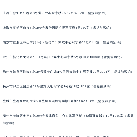
重庆市解放碑渝中区民权路28号英利国际金融中心写字楼20层01室（需提前预约）
上海市徐汇区虹桥路3号港汇中心写字楼2座37层3705室（需提前预约）
黑龙江省大庆市萨尔图区会战大街法穆兰售后服务中心（需提前预约）
黑龙江省鹤岗市向阳区红军路法穆兰售后服务中心（需提前预约）
上海市黄浦区南京东路299号宏伊国际广场写字楼8层806室（需提前预约）
黑龙江省黑河市爱辉区中央街法穆兰售后服务中心（需提前预约）
黑龙江省鸡西市鸡冠区红军路法穆兰售后服务中心（需提前预约）
南京市秦淮区中山南路1号（新街口）南京中心写字楼22层C1-1室（需提前预约）
黑龙江省佳木斯市向阳区长安路法穆兰售后服务中心（需提前预约）
常州市新北区龙锦路1590号现代传媒中心写字楼5号楼10层1008室（需提前预约）
黑龙江省牡丹江市东安区太平路法穆兰售后服务中心（需提前预约）
黑龙江省七台河市桃山区大同街法穆兰售后服务中心（需提前预约）
徐州市鼓楼区淮海东路29号苏宁广场IFC国际金融中心写字楼35层3508室（需提前预约）
黑龙江省齐齐哈尔市龙沙区龙华路法穆兰售后服务中心（需提前预约）
黑龙江省双鸭山市尖山区新兴大街法穆兰售后服务中心（需提前预约）
扬州市邗江区国展路29号星耀天地写字楼1号楼18层1803室（需提前预约）
黑龙江省绥化市北林区新华街与康庄路交叉口法穆兰售后服务中心（需提前预约）
盐城市盐都区世纪大道5号盐城金融城写字楼1号楼16层1604室（需提前预约）
黑龙江省伊春市伊美区通河路法穆兰售后服务中心（需提前预约）
吉林省白城市洮北区明仁南街法穆兰售后服务中心（需提前预约）
泰州市海陵区永定东路399号置地商务中心东塔写字楼（华润万象城）17层1706室（需提
吉林省白山市浑江区浑江大街法穆兰售后服务中心（需提前预约）
前预约）
吉林省吉林市船营区河南街法穆兰售后服务中心（需提前预约）
吉林省辽源市龙山区人民大街法穆兰售后服务中心（需提前预约）