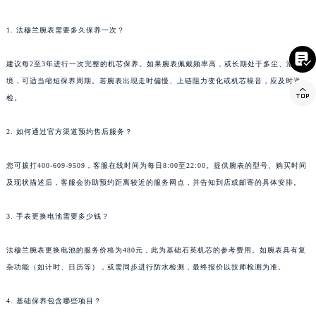
云南省玉溪市红塔区南北大街法穆兰售后服务中心（需提前预约）
1. 法穆兰腕表需要多久保养一次？
云南省昭通市昭阳区青年路法穆兰售后服务中心（需提前预约）

台湾省台北市万华区中华路法穆兰售后服务中心（需提前预约）
建议每2至3年进行一次完整的机芯保养。如果腕表佩戴频率高，或长期处于多尘、潮湿环
台湾省新北市板桥区文化路法穆兰售后服务中心（需提前预约）
境，可适当缩短保养周期。若腕表出现走时偏慢、上链阻力变化或机芯噪音，应及时送

台湾省桃园市中坜区中丰路法穆兰售后服务中心（需提前预约）
检。
台湾省台中市西屯区文华路法穆兰售后服务中心（需提前预约）
2. 如何通过官方渠道预约售后服务？
台湾省台南市中西区国华街法穆兰售后服务中心（需提前预约）
台湾省高雄市新兴区五福路法穆兰售后服务中心（需提前预约）
您可拨打400-609-9509，客服在线时间为每日8:00至22:00。提供腕表的型号、购买时间
台湾省基隆市仁爱区仁三路法穆兰售后服务中心（需提前预约）
及现状描述后，客服会协助预约距离较近的服务网点，并告知到店或邮寄的具体安排。
台湾省新竹市东区中正路法穆兰售后服务中心（需提前预约）
台湾省嘉义市东区文化路法穆兰售后服务中心（需提前预约）
3. 手表更换电池需要多少钱？
重庆市江北区观音桥步行街2号融恒时代广场9层902室法穆兰售后服务中心（需提前预约）
法穆兰腕表更换电池的服务价格为480元，此为基础石英机芯的参考费用。如腕表具有复
新疆维吾尔自治区乌鲁木齐市天山区红山路26号时代广场（CCMALL）C座17层17-B法穆兰售后服务中心（需提前预约）
杂功能（如计时、日历等），或需同步进行防水检测，最终报价以技师检测为准。
浙江省温州市鹿城区锦绣路1067号置信广场10层1015室法穆兰售后服务中心（需提前预约）
黑龙江省哈尔滨市道里区友谊西路600号富力中心T2座写字楼29层03室室法穆兰售后服务中心（需提前预约）
4. 基础保养包含哪些项目？
辽宁省大连市中山区人民路15号国际金融大厦7层G室法穆兰售后服务中心（需提前预约）