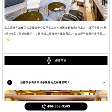
北京王府井法穆兰售后服务中心位于北京市东城区东长安街1号东方广场写字楼W3座
上
6层602室（需提前预约），是法穆兰维修保养服务网点,中心技师均接受标准培训....
（
详情 >
推荐阅读
1
法穆兰手表售后维修服务地点在哪里呢？

400-609-9509