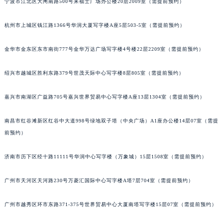
宁波市江北区大闸南路500号来福士广场办公楼20层2009室（需提前预约）
吉林省梅河口市新华街道梅河大街法穆兰售后服务中心（需提前预约）
杭州市上城区钱江路1366号华润大厦写字楼A座5层503-5室（需提前预约）
吉林省四平市铁东区紫气大路与南九经街交汇处法穆兰售后服务中心（需提前预约）
吉林省松原市宁江区五环大街法穆兰售后服务中心（需提前预约）
金华市金东区东市南街777号金华万达广场写字楼4号楼22层2209室（需提前预约）
吉林省通化市东昌区环通乡江南大街法穆兰售后服务中心（需提前预约）
吉林省延边市延吉市解放路法穆兰售后服务中心（需提前预约）
绍兴市越城区胜利东路379号世茂天际中心写字楼8层805室（需提前预约）
辽宁省鞍山市铁东区站前街法穆兰售后服务中心（需提前预约）
辽宁省本溪市平山区胜利路法穆兰售后服务中心（需提前预约）
嘉兴市南湖区广益路705号嘉兴世界贸易中心写字楼A座13层1304室（需提前预约）
辽宁省朝阳市双塔区新华路法穆兰售后服务中心（需提前预约）
南昌市红谷滩新区红谷中大道998号绿地双子塔（中央广场）A1座办公楼14层07室（需提
辽宁省丹东市振兴区七经街法穆兰售后服务中心（需提前预约）
前预约）
辽宁省抚顺市新抚区东一路法穆兰售后服务中心（需提前预约）
辽宁省阜新市海州区解放大街法穆兰售后服务中心（需提前预约）
济南市历下区经十路11111号华润中心写字楼（万象城）15层1508室（需提前预约）
辽宁省葫芦岛市连山区中央路法穆兰售后服务中心（需提前预约）
辽宁省锦州市古塔区中央大街法穆兰售后服务中心（需提前预约）
广州市天河区天河路230号万菱汇国际中心写字楼A塔7层704室（需提前预约）
辽宁省辽阳市白塔区新运大街法穆兰售后服务中心（需提前预约）
广州市越秀区环市东路371-375号世界贸易中心大厦南塔写字楼15层07室（需提前预约）
辽宁省盘锦市兴隆台区石油大街法穆兰售后服务中心（需提前预约）
辽宁省铁岭市银州区南马路法穆兰售后服务中心（需提前预约）