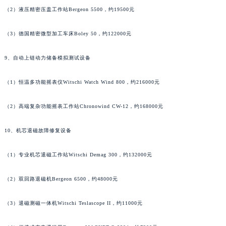
（2）液压精密压盖工作站Bergeon 5500，约19500元
河南省许昌市魏都区建安大道与八龙路交叉口法穆兰售后服务中心（需提前预约）
河南省郑州市二七区民主路10号华润大厦29层2905室法穆兰售后服务中心（需提前预约）
（3）德国精密微型加工车床Boley 50，约122000元
河南省周口市川汇区七一路法穆兰售后服务中心（需提前预约）
河南省驻马店市驿城区乐山大道与置地大道交叉口法穆兰售后服务中心（需提前预约）
9、自动上链动力储备模拟测试设备
湖北省鄂州市鄂城区文星大道法穆兰售后服务中心（需提前预约）
（1）恒温多功能摇表仪Witschi Watch Wind 800，约216000元
湖北省黄冈市黄州区赤壁大道法穆兰售后服务中心（需提前预约）
湖北省黄石市黄石港区武汉路法穆兰售后服务中心（需提前预约）
（2）高端复杂功能摇表工作站Chronowind CW-12，约168000元
湖北省荆门市东宝中天街步行街法穆兰售后服务中心（需提前预约）
湖北省荆州市荆州区荆中路法穆兰售后服务中心（需提前预约）
10、机芯退磁故障修复设备
湖北省十堰市茅箭区人民北路法穆兰售后服务中心（需提前预约）
湖北省随州市曾都区青年路法穆兰售后服务中心（需提前预约）
（1）专业机芯退磁工作站Witschi Demag 300，约132000元
湖北省咸宁市咸安区长安大道法穆兰售后服务中心（需提前预约）
（2）双回路退磁机Bergeon 6500，约48000元
湖北省襄阳市樊城区长虹路与人民路交叉口法穆兰售后服务中心（需提前预约）
湖北省孝感市孝南区复兴大道法穆兰售后服务中心（需提前预约）
（3）退磁测磁一体机Witschi Teslascope II，约11000元
湖北省宜昌市西陵区夷陵大道与港窑路法穆兰售后服务中心（需提前预约）
湖南省常德市武陵区人民路法穆兰售后服务中心（需提前预约）