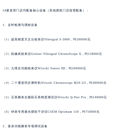
澳门特别行政区花地玛堂区关闸广场法穆兰售后服务中心（需提前预约）
54家直营门店均配备核心设备（其他授权门店按需配备）：
澳门特别行政区花王堂区大三巴商圈法穆兰售后服务中心（需提前预约）
澳门特别行政区嘉模堂区官也街法穆兰售后服务中心（需提前预约）
1、走时检测与调校设备
澳门省路氹城市金光大道法穆兰售后服务中心（需提前预约）
（1）超高精度天文台校表仪Vibrograf S-3000，约180000元
澳门特别行政区望德堂区塔石广场法穆兰售后服务中心（需提前预约）
福建省福州市鼓楼区五四路128-1号恒力城写字楼15层03室法穆兰售后服务中心（需提前预约）
（2）机械表校表仪Greiner Vibrograf ChronoScope X，约128000元
福建省厦门市思明区湖滨东路95号万象城华润大厦B座11层1104室法穆兰售后服务中心（需提前预约）
广东省潮州市潮安区新风路与潮汕路交汇处法穆兰售后服务中心（需提前预约）
（3）九维全功能校表仪Witschi Senior 9D，约260000元
广东省广州市天河区天河路230号万菱汇国际中心A塔7层704室法穆兰售后服务中心（需提前预约）
（4）二十通道同步测时机Witschi Chronoscope M20 G3，约380000元
广东省广州市越秀区环市东路371-375号世界贸易中心大厦南塔15层1507室法穆兰售后服务中心（需提前预约）
广东省河源市源城区越王大道法穆兰售后服务中心（需提前预约）
（5）石英腕表全频段石英精度测试仪Witschi Q-Test Pro，约140000元
广东省惠州市惠城区江北文昌一路7号华贸大厦1座30层3005室法穆兰售后服务中心（需提前预约）
广东省江门市蓬江区广场西路法穆兰售后服务中心（需提前预约）
（6）钟表专用激光摆轮干涉仪CSEM Optimum 150，约750000元
广东省揭阳市榕城进贤门步行街法穆兰售后服务中心（需提前预约）
广东省茂名市电白区水东街道迎宾大道法穆兰售后服务中心（需提前预约）
2、复杂功能腕表专项调试设备
广东省梅州市梅江区金燕大道法穆兰售后服务中心（需提前预约）