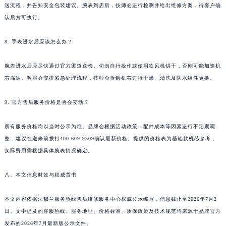
送流程，并告知安全包装建议。腕表到店后，技师会进行检测并给出维修方案，待客户确
海南省海口市龙华区金贸东路5号海口华润大厦B座17层1707室法穆兰售后服务中心（需提前预约）
认后方可执行。
河北省唐山市路南区新华东道100号万达广场写字楼A座10层1002室法穆兰售后服务中心（需提前预约）
台州市椒江区东海大道1800号腾达中心东1幢20楼2002室法穆兰售后服务中心（需提前预约）
8. 手表进水后应该怎么办？
呼和浩特市玉泉区大学西街70号华润万象城写字楼（鄂尔多斯大厦）23层2326室法穆兰售后服务中心（需提前预约）
腕表进水后应尽快通过官方渠道送检。切勿自行操作或使用吹风机烘干，否则可能加速机
兰州市七里河区西津西路16号兰州中心写字楼21层2102室法穆兰售后服务中心（需提前预约）
芯腐蚀。客服会安排紧急处理流程，技师会拆解机芯进行干燥、清洗及防水组件更换。
重庆市解放碑渝中区民权路28号英利国际金融中心写字楼20层01室法穆兰售后服务中心（需提前预约）
节假日正常营业！
9. 官方售后服务价格是否会变动？
所有服务价格均以当时公示为准。品牌会根据活动政策、配件成本等因素进行不定期调
整，建议在送修前拨打400-609-9509确认最新价格。提供的价格表为基础款机芯参考，
实际费用需根据具体腕表情况确定。
八、本文信息时效与权威背书
本文内容依据法穆兰服务热线售后维修服务中心权威公示编写，信息截止至2026年7月2
日。文中提及的客服热线、服务地址、价格标准、质保政策及技术规范均来源于品牌官方
发布的2026年7月最新版公示文件。