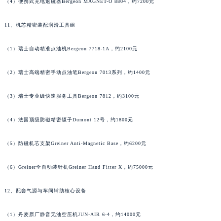
（4）便携式充电退磁器Bergeon MAGNET-O 8804，约7200元
湖南省郴州市北湖区国庆北路法穆兰售后服务中心（需提前预约）
11、机芯精密装配润滑工具组
湖南省衡阳市雁峰区解放路法穆兰售后服务中心（需提前预约）
湖南省怀化市鹤城区迎丰中路法穆兰售后服务中心（需提前预约）
（1）瑞士自动精准点油机Bergeon 7718-1A，约2100元
湖南省娄底市娄星区长青街法穆兰售后服务中心（需提前预约）
湖南省邵阳市双清区东风路法穆兰售后服务中心（需提前预约）
（2）瑞士高端精密手动点油笔Bergeon 7013系列，约1400元
湖南省湘潭市雨湖区莲城大道法穆兰售后服务中心（需提前预约）
湖南省益阳市赫山区桃花仑路法穆兰售后服务中心（需提前预约）
（3）瑞士专业级快速服务工具Bergeon 7812，约3100元
湖南省永州市冷水滩区永州大道与中兴路交叉口法穆兰售后服务中心（需提前预约）
（4）法国顶级防磁精密镊子Dumont 12号，约1800元
湖南省岳阳市岳阳楼区东茅岭路法穆兰售后服务中心（需提前预约）
湖南省张家界市永定区解放路法穆兰售后服务中心（需提前预约）
（5）防磁机芯支架Greiner Anti-Magnetic Base，约6200元
湖南省长沙市芙蓉区建湘路393号世茂环球金融中心写字楼10层1013室法穆兰售后服务中心（需提前预约）
湖南省株洲市芦淞区建设南路法穆兰售后服务中心（需提前预约）
（6）Greiner全自动装针机Greiner Hand Fitter X，约75000元
甘肃省白银市白银区北京路法穆兰售后服务中心（需提前预约）
12、配套气源与车间辅助核心设备
甘肃省定西市安定区解放路法穆兰售后服务中心（需提前预约）
甘肃省敦煌市沙州镇阳关中路法穆兰售后服务中心（需提前预约）
（1）丹麦原厂静音无油空压机JUN-AIR 6-4，约14000元
甘肃省合作市人民街法穆兰售后服务中心（需提前预约）