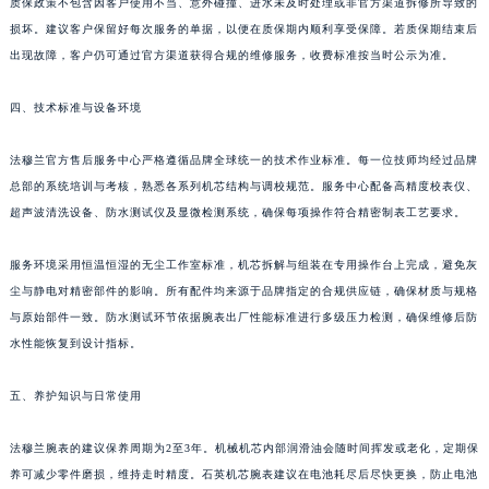
质保政策不包含因客户使用不当、意外碰撞、进水未及时处理或非官方渠道拆修所导致的
四川省凉山州市西昌市大巷口下街法穆兰售后服务中心（需提前预约）
损坏。建议客户保留好每次服务的单据，以便在质保期内顺利享受保障。若质保期结束后
出现故障，客户仍可通过官方渠道获得合规的维修服务，收费标准按当时公示为准。
四川省泸州市江阳区治平路法穆兰售后服务中心（需提前预约）
四川省眉山市东坡区三苏路法穆兰售后服务中心（需提前预约）
四、技术标准与设备环境
四川省绵阳市涪城区翠花街法穆兰售后服务中心（需提前预约）
四川省南充市高坪区江东大道法穆兰售后服务中心（需提前预约）
法穆兰官方售后服务中心严格遵循品牌全球统一的技术作业标准。每一位技师均经过品牌
四川省内江市东兴区汉安大道法穆兰售后服务中心（需提前预约）
总部的系统培训与考核，熟悉各系列机芯结构与调校规范。服务中心配备高精度校表仪、
四川省攀枝花市东区三线大道北段法穆兰售后服务中心（需提前预约）
超声波清洗设备、防水测试仪及显微检测系统，确保每项操作符合精密制表工艺要求。
四川省遂宁市船山区香林南路法穆兰售后服务中心（需提前预约）
服务环境采用恒温恒湿的无尘工作室标准，机芯拆解与组装在专用操作台上完成，避免灰
四川省雅安市雨城区熊猫大道法穆兰售后服务中心（需提前预约）
尘与静电对精密部件的影响。所有配件均来源于品牌指定的合规供应链，确保材质与规格
四川省宜宾市翠屏区长翠路法穆兰售后服务中心（需提前预约）
与原始部件一致。防水测试环节依据腕表出厂性能标准进行多级压力检测，确保维修后防
四川省资阳市雁江区滨江大道一段与和平南路法穆兰售后服务中心（需提前预约）
水性能恢复到设计指标。
四川省自贡市自流井区华商北路法穆兰售后服务中心（需提前预约）
西藏自治区阿里地区噶尔县北京西路法穆兰售后服务中心（需提前预约）
五、养护知识与日常使用
西藏自治区昌都市卡若区昌都西路法穆兰售后服务中心（需提前预约）
法穆兰腕表的建议保养周期为2至3年。机械机芯内部润滑油会随时间挥发或老化，定期保
西藏自治区拉萨市城关区北京中路法穆兰售后服务中心（需提前预约）
养可减少零件磨损，维持走时精度。石英机芯腕表建议在电池耗尽后尽快更换，防止电池
西藏自治区林芝市巴宜区广东路法穆兰售后服务中心（需提前预约）