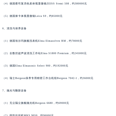
（4）德国蔡司复消色差体视显微镜ZEISS Stemi 508，约380000元
广西壮族自治区贺州市八步区城东街道灵峰南路法穆兰售后服务中心（需提前预约）
广西壮族自治区来宾市兴宾区桂中大道法穆兰售后服务中心（需提前预约）
（5）德国徕卡体视显微镜Leica S9，约85000元
广西壮族自治区柳州市城中区中山中路法穆兰售后服务中心（需提前预约）
6、清洗与保养设备
广西壮族自治区钦州市钦南区金海湾东大街法穆兰售后服务中心（需提前预约）
广西壮族自治区梧州市万秀区龙湖镇高旺路法穆兰售后服务中心（需提前预约）
（1）德国埃尔玛旗舰洗表机Elma Elmasolvex RM，约78000元
广西壮族自治区玉林市玉州区金玉路法穆兰售后服务中心（需提前预约）
海南省儋州市儋州市那大镇兰洋北路法穆兰售后服务中心（需提前预约）
（2）全数控超声波清洗工作站Elma S1800 Premium，约245000元
海南省东方市八所镇解放西路法穆兰售后服务中心（需提前预约）
海南省琼海市嘉积镇东风路法穆兰售后服务中心（需提前预约）
（3）德国Elma Elmasonic Select 900，约192000元
海南省三沙市西沙区西沙群岛永兴岛北京路法穆兰售后服务中心（需提前预约）
（4）瑞士Bergeon保养专用精密工作台机组Bergeon 7042-1，约36000元
海南省三亚市吉阳区迎宾路法穆兰售后服务中心（需提前预约）
海南省万宁市万城镇解放路法穆兰售后服务中心（需提前预约）
7、抛光与翻新设备
海南省文昌市文城镇教育东路法穆兰售后服务中心（需提前预约）
海南省五指山市通什镇三月三大道法穆兰售后服务中心（需提前预约）
（1）无尘隔尘旗舰抛光机Bergeon 6680，约69000元
香港特别行政区尖沙咀区油尖旺区广东道法穆兰售后服务中心（需提前预约）
（2）线性拉丝机MKS 9050，约96000元
香港特别行政区金钟区中西区金钟道法穆兰售后服务中心（需提前预约）