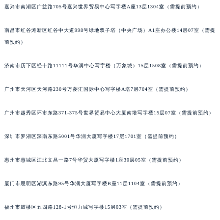
嘉兴市南湖区广益路705号嘉兴世界贸易中心写字楼A座13层1304室（需提前预约）
吉林省梅河口市新华街道梅河大街法穆兰售后服务中心（需提前预约）
吉林省四平市铁东区紫气大路与南九经街交汇处法穆兰售后服务中心（需提前预约）
南昌市红谷滩新区红谷中大道998号绿地双子塔（中央广场）A1座办公楼14层07室（需提
吉林省松原市宁江区五环大街法穆兰售后服务中心（需提前预约）
前预约）
吉林省通化市东昌区环通乡江南大街法穆兰售后服务中心（需提前预约）
济南市历下区经十路11111号华润中心写字楼（万象城）15层1508室（需提前预约）
吉林省延边市延吉市解放路法穆兰售后服务中心（需提前预约）
辽宁省鞍山市铁东区站前街法穆兰售后服务中心（需提前预约）
广州市天河区天河路230号万菱汇国际中心写字楼A塔7层704室（需提前预约）
辽宁省本溪市平山区胜利路法穆兰售后服务中心（需提前预约）
辽宁省朝阳市双塔区新华路法穆兰售后服务中心（需提前预约）
广州市越秀区环市东路371-375号世界贸易中心大厦南塔写字楼15层07室（需提前预约）
辽宁省丹东市振兴区七经街法穆兰售后服务中心（需提前预约）
深圳市罗湖区深南东路5001号华润大厦写字楼17层1701室（需提前预约）
辽宁省抚顺市新抚区东一路法穆兰售后服务中心（需提前预约）
辽宁省阜新市海州区解放大街法穆兰售后服务中心（需提前预约）
惠州市惠城区江北文昌一路7号华贸大厦写字楼1座30层05室（需提前预约）
辽宁省葫芦岛市连山区中央路法穆兰售后服务中心（需提前预约）
辽宁省锦州市古塔区中央大街法穆兰售后服务中心（需提前预约）
厦门市思明区湖滨东路95号华润大厦写字楼B座11层1104室（需提前预约）
辽宁省辽阳市白塔区新运大街法穆兰售后服务中心（需提前预约）
辽宁省盘锦市兴隆台区石油大街法穆兰售后服务中心（需提前预约）
福州市鼓楼区五四路128-1号恒力城写字楼15层03室（需提前预约）
辽宁省铁岭市银州区南马路法穆兰售后服务中心（需提前预约）