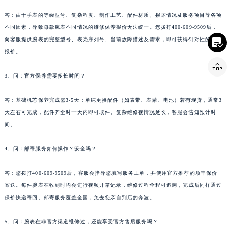
云南省玉溪市红塔区南北大街法穆兰售后服务中心（需提前预约）
答：由于手表的等级型号、复杂程度、制作工艺、配件材质、损坏情况及服务项目等各项
不同因素，导致每款腕表不同情况的维修保养报价无法统一。您拨打400-609-9509后，
云南省昭通市昭阳区青年路法穆兰售后服务中心（需提前预约）

向客服提供腕表的完整型号、表壳序列号、当前故障描述及需求，即可获得针对性的准确
台湾省台北市万华区中华路法穆兰售后服务中心（需提前预约）
报价。
台湾省新北市板桥区文化路法穆兰售后服务中心（需提前预约）

台湾省桃园市中坜区中丰路法穆兰售后服务中心（需提前预约）
3、问：官方保养需要多长时间？
台湾省台中市西屯区文华路法穆兰售后服务中心（需提前预约）
台湾省台南市中西区国华街法穆兰售后服务中心（需提前预约）
答：基础机芯保养完成需3-5天；单纯更换配件（如表带、表蒙、电池）若有现货，通常3
天左右可完成，配件齐全时一天内即可取件。复杂维修视情况延长，客服会告知预计时
台湾省高雄市新兴区五福路法穆兰售后服务中心（需提前预约）
间。
台湾省基隆市仁爱区仁三路法穆兰售后服务中心（需提前预约）
台湾省新竹市东区中正路法穆兰售后服务中心（需提前预约）
4、问：邮寄服务如何操作？安全吗？
台湾省嘉义市东区文化路法穆兰售后服务中心（需提前预约）
重庆市江北区观音桥步行街2号融恒时代广场9层902室法穆兰售后服务中心（需提前预约）
答：您拨打400-609-9509后，客服会指导您填写服务工单，并使用官方推荐的顺丰保价
新疆维吾尔自治区乌鲁木齐市天山区红山路26号时代广场（CCMALL）C座17层17-B法穆兰售后服务中心（需提前预约）
寄送。每件腕表在收到时均会进行视频开箱记录，维修过程全程可追溯，完成后同样通过
保价快递寄回。邮寄服务覆盖全国，免去您亲自到店的奔波。
浙江省温州市鹿城区锦绣路1067号置信广场10层1015室法穆兰售后服务中心（需提前预约）
黑龙江省哈尔滨市道里区友谊西路600号富力中心T2座写字楼29层03室室法穆兰售后服务中心（需提前预约）
5、问：腕表在非官方渠道维修过，还能享受官方售后服务吗？
辽宁省大连市中山区人民路15号国际金融大厦7层G室法穆兰售后服务中心（需提前预约）