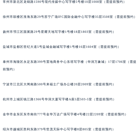
常州市新北区龙锦路1590号现代传媒中心写字楼5号楼10层1008室（需提前预约）
重庆市解放碑渝中区民权路28号英利国际金融中心写字楼20层01室（需提前预约）
徐州市鼓楼区淮海东路29号苏宁广场IFC国际金融中心写字楼35层3508室（需提前预约）
黑龙江省大庆市萨尔图区会战大街法穆兰售后服务中心（需提前预约）
黑龙江省鹤岗市向阳区红军路法穆兰售后服务中心（需提前预约）
扬州市邗江区国展路29号星耀天地写字楼1号楼18层1803室（需提前预约）
黑龙江省黑河市爱辉区中央街法穆兰售后服务中心（需提前预约）
黑龙江省鸡西市鸡冠区红军路法穆兰售后服务中心（需提前预约）
盐城市盐都区世纪大道5号盐城金融城写字楼1号楼16层1604室（需提前预约）
黑龙江省佳木斯市向阳区长安路法穆兰售后服务中心（需提前预约）
黑龙江省牡丹江市东安区太平路法穆兰售后服务中心（需提前预约）
泰州市海陵区永定东路399号置地商务中心东塔写字楼（华润万象城）17层1706室（需提
前预约）
黑龙江省七台河市桃山区大同街法穆兰售后服务中心（需提前预约）
黑龙江省齐齐哈尔市龙沙区龙华路法穆兰售后服务中心（需提前预约）
宁波市江北区大闸南路500号来福士广场办公楼20层2009室（需提前预约）
黑龙江省双鸭山市尖山区新兴大街法穆兰售后服务中心（需提前预约）
黑龙江省绥化市北林区新华街与康庄路交叉口法穆兰售后服务中心（需提前预约）
杭州市上城区钱江路1366号华润大厦写字楼A座5层503-5室（需提前预约）
黑龙江省伊春市伊美区通河路法穆兰售后服务中心（需提前预约）
吉林省白城市洮北区明仁南街法穆兰售后服务中心（需提前预约）
金华市金东区东市南街777号金华万达广场写字楼4号楼22层2209室（需提前预约）
吉林省白山市浑江区浑江大街法穆兰售后服务中心（需提前预约）
绍兴市越城区胜利东路379号世茂天际中心写字楼8层805室（需提前预约）
吉林省吉林市船营区河南街法穆兰售后服务中心（需提前预约）
吉林省辽源市龙山区人民大街法穆兰售后服务中心（需提前预约）