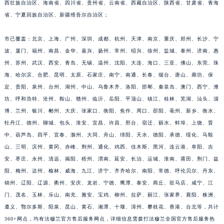
西壮族自治区、海南省、四川省、贵州省、云南省、西藏自治区、陕西省、甘肃省、青海
江西省九江市浔阳区浔阳路法穆兰售后服务中心（需提前预约）
省、宁夏回族自治区、新疆维吾尔自治区；
江西省南昌市红谷滩新区红谷中大道998号绿地双子塔（中央广场）A1座办公楼14层1407室法穆兰售后服务中心（需提前预约）
市已覆盖：北京、上海、广州、深圳、成都、杭州、天津、南京、重庆、郑州、长沙、宁
江西省萍乡市安源区萍安北大道与康庄路交叉口法穆兰售后服务中心（需提前预约）
波、厦门、福州、南昌、金华、嘉兴、扬州、常州、绍兴、徐州、盐城、泰州、济南、惠
江西省上饶市信州区滨江西路法穆兰售后服务中心（需提前预约）
州、苏州、武汉、西安、青岛、无锡、温州、沈阳、大连、海口、三亚、佛山、东莞、珠
江西省新余市渝水区北湖西路法穆兰售后服务中心（需提前预约）
海、哈尔滨、合肥、昆明、太原、石家庄、南宁、南通、长春、烟台、唐山、廊坊、保
江西省宜春市袁州区中山中路法穆兰售后服务中心（需提前预约）
定、贵阳、泉州、台州、湖州、中山、乌鲁木齐、洛阳、邯郸、秦皇岛、澳门、西宁、潍
江西省鹰潭市月湖区胜利东路法穆兰售后服务中心（需提前预约）
坊、呼和浩特、沧州、鞍山、赣州、临沂、岳阳、平顶山、镇江、桂林、芜湖、汕头、淄
博、兰州、银川、郴州、大庆、张家口、衡阳、焦作、周口、邵阳、亳州、新乡、衡水、
山东省德州市德城区东风中路法穆兰售后服务中心（需提前预约）
牡丹江、德州、聊城、包头、淮安、宜昌、许昌、邢台、宿迁、丽水、蚌埠、上饶、晋
山东省东营市东营区济南路法穆兰售后服务中心（需提前预约）
中、葫芦岛、四平、宜春、滁州、大同、舟山、绵阳、天水、德阳、承德、绥化、马鞍
山东省济南市历下区经十路11111号华润中心写字楼（万象城）15层1508室法穆兰售后服务中心（需提前预约）
山、三明、滨州、黄冈、赤峰、荆州、通化、鸡西、佳木斯、黑河、连云港、阜阳、吉
山东省济宁市任城区太白楼路法穆兰售后服务中心（需提前预约）
安、枣庄、永州、清远、揭阳、梧州、渭南、延安、长治、运城、淮南、莆田、荆门、益
山东省莱芜市文化南路8号银座商城名表维修一楼名表维修法穆兰售后服务中心（需提前预约）
阳、梅州、达州、榆林、威海、九江、济宁、齐齐哈尔、南阳、常德、呼伦贝尔、丹东、
山东省临沂市兰山区解放路法穆兰售后服务中心（需提前预约）
锦州、辽阳、辽源、衢州、安庆、龙岩、宁德、鹰潭、泰安、商丘、驻马店、咸宁、江
门、茂名、玉林、乐山、南充、雅安、宝鸡、柳州、拉萨、丽江、张家界、襄阳、株洲、
山东省日照市东港区烟台路法穆兰售后服务中心（需提前预约）
遵义、鄂尔多斯、阳泉、昆山、黄石、湘潭、十堰、漳州、攀枝花、香港、台北等，共计
山东省泰安市泰山区财源街道泰山大街法穆兰售后服务中心（需提前预约）
360+网点，均有法穆兰官方售后服务网点，详细信息需拨打法穆兰全国官方售后服务热
山东省威海市环翠区新威海路89号振华商厦一楼名表维修法穆兰售后服务中心（需提前预约）