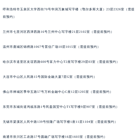
内蒙古自治区兴安盟市乌兰浩特市兴安大街法穆兰售后服务中心（需提前预约）
呼和浩特市玉泉区大学西街70号华润万象城写字楼（鄂尔多斯大厦）23层2326室（需提
前预约）
山西省大同市平城区迎宾街法穆兰售后服务中心（需提前预约）
山西省晋城市城区黄华街法穆兰售后服务中心（需提前预约）
兰州市七里河区西津西路16号兰州中心写字楼21层2102室（需提前预约）
山西省晋中市榆次区顺城街法穆兰售后服务中心（需提前预约）
山西省临汾市尧都区解放路法穆兰售后服务中心（需提前预约）
温州市鹿城区锦绣路1067号置信广场10层1015室（需提前预约）
山西省吕梁市离石区永宁中路与建设街交叉口法穆兰售后服务中心（需提前预约）
山西省朔州市朔城区怡西路与鄯阳西街交汇处法穆兰售后服务中心（需提前预约）
哈尔滨市道里区友谊西路600号富力中心T2座写字楼29层03室（需提前预约）
山西省忻州市忻府区和平东街与七一南路交叉口法穆兰售后服务中心（需提前预约）
大连市中山区人民路15号国际金融大厦7层G室（需提前预约）
山西省阳泉市郊区平阳东街与新城大道交叉口法穆兰售后服务中心（需提前预约）
山西省运城市盐湖区河东街法穆兰售后服务中心（需提前预约）
佛山市禅城区季华五路57号万科金融中心C座12层1205室（需提前预约）
山西省长治市潞州区英雄中路法穆兰售后服务中心（需提前预约）
山西省太原市迎泽区迎泽街道解放路15号亨得利名表维修授权店3楼法穆兰售后服务中心（需提前预约）
东莞市东城街道鸿福东路1号民盈国贸中心T1写字楼9层907室（需提前预约）
天津市和平区赤峰道136号天津国际金融中心26层2603室法穆兰售后服务中心（需提前预约）
无锡市梁溪区人民中路139号恒隆广场写字楼1座11层1104室（需提前预约）
安徽省安庆市迎江区人民路法穆兰售后服务中心（需提前预约）
安徽省蚌埠市蚌山区淮河路法穆兰售后服务中心（需提前预约）
南通市崇川区工农路57号圆融广场写字楼16层1603室（需提前预约）
安徽省亳州市谯城区魏武大道法穆兰售后服务中心（需提前预约）