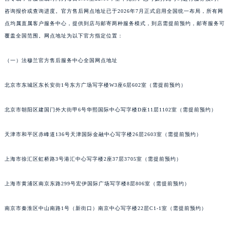
咨询报价或查询进度。官方售后网点地址已于2026年7月正式启用全国统一布局，所有网
武汉市江汉区解放大道686号世界贸易大厦38层09室（需提前预约）
点均属直属客户服务中心，提供到店与邮寄两种服务模式，到店需提前预约，邮寄服务可
南宁市青秀区金湖路59号地王大厦12楼1224室（需提前预约）
覆盖全国范围。网点地址为以下官方指定位置：
合肥市蜀山区潜山路111号万象城华润大厦B座12楼03室（需提前预约）
泉州市丰泽区宝洲路729号浦西万达中心写字楼A座7楼709室（需提前预约）
（一）法穆兰官方售后服务中心全国网点地址
青岛市南区山东路6号华润大厦B座22层04室（需提前预约）
北京市东城区东长安街1号东方广场写字楼W3座6层602室（需提前预约）
烟台市芝罘区胜利路139号万达金融中心A座907室（需提前预约）
长春市朝阳区西安大路727号中银大厦A座(旺进大厦)18层09室（需提前预约）
北京市朝阳区建国门外大街甲6号华熙国际中心写字楼D座11层1102室（需提前预约）
贵阳市南明区都司高架桥路33号亨特国际金融中心14楼14D（需提前预约）
昆明市盘龙区北京路928号同德昆明广场写字楼10层06室（需提前预约）
天津市和平区赤峰道136号天津国际金融中心写字楼26层2603室（需提前预约）
石家庄市长安区中山东路39号勒泰中心写字楼B座13层07室（需提前预约）
西安市碑林区南关正街88号华侨城长安国际中心E座6楼10室（需提前预约）
上海市徐汇区虹桥路3号港汇中心写字楼2座37层3705室（需提前预约）
海口市龙华区金贸东路5号海口华润大厦B座17层1707室（需提前预约）
上海市黄浦区南京东路299号宏伊国际广场写字楼8层806室（需提前预约）
唐山市路南区新华东道100号万达广场写字楼A座10层1002室（需提前预约）
台州市椒江区东海大道1800号腾达中心东1幢20楼2002室（需提前预约）
南京市秦淮区中山南路1号（新街口）南京中心写字楼22层C1-1室（需提前预约）
内蒙古自治区呼和浩特市玉泉区大学西街70号华润万象城写字楼（鄂尔多斯大厦）23层2326室（需提前预约）
甘肃省兰州市七里河区西津西路16号兰州中心写字楼21层2102室（需提前预约）