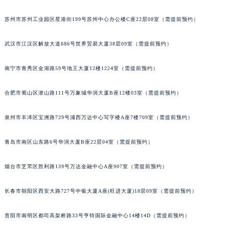
安徽省池州市贵池区长江路法穆兰售后服务中心（需提前预约）
苏州市苏州工业园区星港街199号苏州中心办公楼C座22层08室（需提前预约）
安徽省滁州市琅琊区南谯北路法穆兰售后服务中心（需提前预约）
安徽省阜阳市颍州区颍州北路法穆兰售后服务中心（需提前预约）
武汉市江汉区解放大道686号世界贸易大厦38层09室（需提前预约）
安徽省淮北市相山区淮海路法穆兰售后服务中心（需提前预约）
南宁市青秀区金湖路59号地王大厦12楼1224室（需提前预约）
安徽省淮南市田家庵区国庆中路法穆兰售后服务中心（需提前预约）
安徽省黄山市屯溪区黄山西路法穆兰售后服务中心（需提前预约）
合肥市蜀山区潜山路111号万象城华润大厦B座12楼03室（需提前预约）
安徽省六安市金安区解放中路法穆兰售后服务中心（需提前预约）
安徽省马鞍山市雨山区湖南西路法穆兰售后服务中心（需提前预约）
泉州市丰泽区宝洲路729号浦西万达中心写字楼A座7楼709室（需提前预约）
安徽省宿州市埇桥区人民中路法穆兰售后服务中心（需提前预约）
青岛市南区山东路6号华润大厦B座22层04室（需提前预约）
安徽省铜陵市铜官区石城大道法穆兰售后服务中心（需提前预约）
安徽省芜湖市镜湖区中山路步行街法穆兰售后服务中心（需提前预约）
烟台市芝罘区胜利路139号万达金融中心A座907室（需提前预约）
安徽省宣城市宣州区叠嶂西路法穆兰售后服务中心（需提前预约）
福建省龙岩市新罗区九一南路法穆兰售后服务中心（需提前预约）
长春市朝阳区西安大路727号中银大厦A座(旺进大厦)18层09室（需提前预约）
福建省南平市建阳区人民西路法穆兰售后服务中心（需提前预约）
福建省宁德市蕉城区天湖东路法穆兰售后服务中心（需提前预约）
贵阳市南明区都司高架桥路33号亨特国际金融中心14楼14D（需提前预约）
福建省莆田市城厢区霞林街道荔华东大道法穆兰售后服务中心（需提前预约）