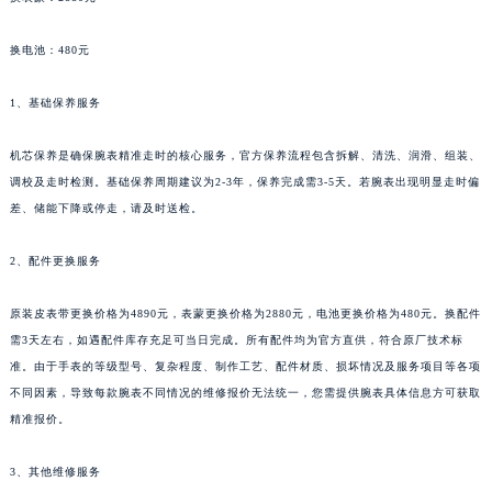
新疆维吾尔自治区克拉玛依市克拉玛依区友谊路法穆兰售后服务中心（需提前预约）
换电池：480元
新疆维吾尔自治区库车市库车市文化东路法穆兰售后服务中心（需提前预约）
新疆维吾尔自治区库尔勒市库尔勒市人民东路法穆兰售后服务中心（需提前预约）
1、基础保养服务
新疆维吾尔自治区奎屯市团结西街法穆兰售后服务中心（需提前预约）
新疆维吾尔自治区昆玉市昆泉街法穆兰售后服务中心（需提前预约）
机芯保养是确保腕表精准走时的核心服务，官方保养流程包含拆解、清洗、润滑、组装、
调校及走时检测。基础保养周期建议为2-3年，保养完成需3-5天。若腕表出现明显走时偏
新疆维吾尔自治区沙湾市三道河子镇世纪大道南路法穆兰售后服务中心（需提前预约）
差、储能下降或停走，请及时送检。
新疆维吾尔自治区石河子市北二路法穆兰售后服务中心（需提前预约）
新疆维吾尔自治区双河市光明路法穆兰售后服务中心（需提前预约）
2、配件更换服务
新疆维吾尔自治区塔城市塔城地区闻琴路法穆兰售后服务中心（需提前预约）
新疆维吾尔自治区铁门关市兴疆路法穆兰售后服务中心（需提前预约）
原装皮表带更换价格为4890元，表蒙更换价格为2880元，电池更换价格为480元。换配件
新疆维吾尔自治区图木舒克市图木舒克市中兴街法穆兰售后服务中心（需提前预约）
需3天左右，如遇配件库存充足可当日完成。所有配件均为官方直供，符合原厂技术标
准。由于手表的等级型号、复杂程度、制作工艺、配件材质、损坏情况及服务项目等各项
新疆维吾尔自治区吐鲁番市高昌区文化中路文化中路法穆兰售后服务中心（需提前预约）
不同因素，导致每款腕表不同情况的维修报价无法统一，您需提供腕表具体信息方可获取
新疆维吾尔自治区乌苏市乌鲁木齐北路法穆兰售后服务中心（需提前预约）
精准报价。
新疆维吾尔自治区五家渠市长征西街法穆兰售后服务中心（需提前预约）
新疆维吾尔自治区新星市东风路法穆兰售后服务中心（需提前预约）
3、其他维修服务
新疆维吾尔自治区伊宁市解放西路法穆兰售后服务中心（需提前预约）