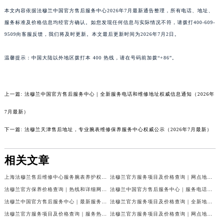
本文内容依据法穆兰中国官方售后服务中心2026年7月最新通告整理，所有电话、地址、
海南省海口市龙华区金贸东路5号海口华润大厦B座17层1707室法穆兰售后服务中心（需提前预约）
服务标准及价格信息均经官方确认。如您发现任何信息与实际情况不符，请拨打400-609-
河北省唐山市路南区新华东道100号万达广场写字楼A座10层1002室法穆兰售后服务中心（需提前预约）
9509向客服反馈，我们将及时更新。本文最后更新时间为2026年7月2日。
台州市椒江区东海大道1800号腾达中心东1幢20楼2002室法穆兰售后服务中心（需提前预约）
呼和浩特市玉泉区大学西街70号华润万象城写字楼（鄂尔多斯大厦）23层2326室法穆兰售后服务中心（需提前预约）
温馨提示：中国大陆以外地区拨打本 400 热线，请在号码前加拨“+86”。
兰州市七里河区西津西路16号兰州中心写字楼21层2102室法穆兰售后服务中心（需提前预约）
重庆市解放碑渝中区民权路28号英利国际金融中心写字楼20层01室法穆兰售后服务中心（需提前预约）
上一篇:
法穆兰中国官方售后服务中心｜全新服务电话和维修地址权威信息通知（2026年
节假日正常营业！
7月最新）
下一篇:
法穆兰天津售后地址，专业腕表维修保养服务中心权威公示（2026年7月最新）
相关文章
上海法穆兰售后维修中心服务腕表养护权威公示（2026年7月最新）
法穆兰官方服务项目及价格查询｜网点地址与24小时客服热线权威信息通告（2026年7月最新）
法穆兰官方保养价格查询｜热线和详细网点地址权威信息公告（2026年7月最新）
法穆兰中国官方售后服务中心｜服务电话及全部网点地址权威信息公告（2026年7月最新）
法穆兰中国官方售后服务中心｜最新服务电话及地址权威信息声明（2026年7月最新）
法穆兰官方服务项目及价格查询｜全新地址及24小时服务电话权威信息通告（2026年7月最新）
法穆兰官方服务项目及价格查询｜服务热线及全部维修地址权威信息通知（2026年7月最新）
法穆兰官方服务项目及价格查询｜网点地址与24小时服务电话权威信息通知（2026年7月最新）