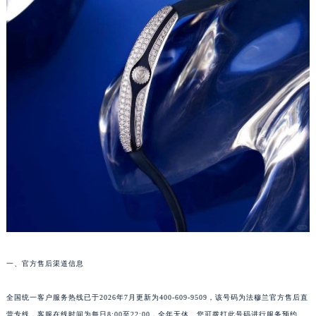
成都市锦江区人民东路6号SAC东原中心写字楼24层2406B室（需提前预约）
重庆市江北区观音桥步行街2号融恒时代广场写字楼9层902室（需提前预约）
长沙市芙蓉区定王台街道建湘路393号世茂环球金融中心写字楼（芙蓉广场）10层13室（需提前预约）
郑州市二七区铭功路10号华润大厦写字楼29层2905室（需提前预约）
太原市迎泽区解放路15号亨得利名表服务中心（品牌授权店）3层整层（需提前预约）
沈阳市沈河区中街路137号亨得利名表服务中心（品牌授权店）1层整层（需提前预约）
沈阳市沈河区中街路83号亨得利名表服务中心（品牌授权店）1层整层（需提前预约）
乌鲁木齐市天山区红山路26号时代广场（CCMALL）C座17层17-B（需提前预约）
温州市鹿城区锦绣路1067号置信广场10层1015室（需提前预约）
哈尔滨市道里区友谊西路600号富力中心T2座写字楼29层03室（需提前预约）
大连市中山区人民路15号国际金融大厦7层G室（需提前预约）
佛山市禅城区季华五路57号万科金融中心C座12层1205室（需提前预约）
东莞市东城街道鸿福东路1号民盈国贸中心T1写字楼9层907室（需提前预约）
一、官方售后渠道信息
无锡市梁溪区人民中路139号恒隆广场写字楼1座11层1104室（需提前预约）
南通市崇川区工农路57号圆融广场写字楼16层1603室（需提前预约）
全国统一客户服务热线已于2026年7月更新为400-609-9509，该号码为法穆兰官方售后直
营专线，客服在线时间为每日8:00至22:00，全年无休。您可拨打此号码进行服务预约、
苏州市苏州工业园区星港街199号苏州中心办公楼C座22层08室（需提前预约）