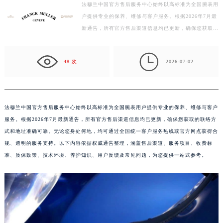
法穆兰中国官方售后服务中心始终以高标准为全国腕表用
扬州市邗江区国展路29号星耀天地写字楼1号楼18层1803室（需提前预约）
户提供专业的保养、维修与客户服务。根据2026年7月最
盐城市盐都区世纪大道5号盐城金融城写字楼1号楼16层1604室（需提前预约）
新通告，所有官方售后渠道信息均已更新，确保您获取的
联络方式和地址准确可靠。无论您身处何地，均可通过
泰州市海陵区永定东路399号置地商务中心东塔写字楼（华润万象城）17层1706室（需提前预约）
全…

宁波市江北区大闸南路500号来福士广场办公楼20层2009室（需提前预约）
48 次
2026-07-02
杭州市上城区钱江路1366号华润大厦写字楼A座5层503-5室（需提前预约）
金华市金东区东市南街777号金华万达广场写字楼4号楼22层2209室（需提前预约）
绍兴市越城区胜利东路379号世茂天际中心写字楼8层805室（需提前预约）
法穆兰中国官方售后服务中心始终以高标准为全国腕表用户提供专业的保养、维修与客户
嘉兴市南湖区广益路705号嘉兴世界贸易中心写字楼A座13层1304室（需提前预约）
服务。根据2026年7月最新通告，所有官方售后渠道信息均已更新，确保您获取的联络方
南昌市红谷滩新区红谷中大道998号绿地双子塔（中央广场）A1座办公楼14层07室（需提前预约）
式和地址准确可靠。无论您身处何地，均可通过全国统一客户服务热线或官方网点获得合
济南市历下区经十路11111号华润中心写字楼（万象城）15层1508室（需提前预约）
规、透明的服务支持。以下内容依据权威通告整理，涵盖售后渠道、服务项目、收费标
广州市天河区天河路230号万菱汇国际中心写字楼A塔7层704室（需提前预约）
准、质保政策、技术环境、养护知识、用户反馈及常见问题，为您提供一站式参考。
广州市越秀区环市东路371-375号世界贸易中心大厦南塔写字楼15层07室（需提前预约）
深圳市罗湖区深南东路5001号华润大厦写字楼17层1701室（需提前预约）
惠州市惠城区江北文昌一路7号华贸大厦写字楼1座30层05室（需提前预约）
厦门市思明区湖滨东路95号华润大厦写字楼B座11层1104室（需提前预约）
福州市鼓楼区五四路128-1号恒力城写字楼15层03室（需提前预约）