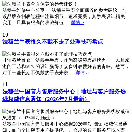
福建省厦门市思明区湖滨东路95号万象城华润大厦B座11层1104室法穆兰售后服务中心（需提前预约）
广东省潮州市潮安区新风路与潮汕路交汇处法穆兰售后服务中心（需提前预约）
法穆兰维修中心分享：“法穆兰手表全面保养的参考建议！”。
该品牌在制表过程中注重细节，追求完美，其手表设计精美、
广东省广州市天河区天河路230号万菱汇国际中心A塔7层704室法穆兰售后服务中心（需提前预约）
实用，且具有很高的收藏价值......
详情 >
广东省广州市越秀区环市东路371-375号世界贸易中心大厦南塔15层1507室法穆兰售后服务中心（需提前预约）
广东省河源市源城区越王大道法穆兰售后服务中心（需提前预约）
10
法穆兰手表很久不戴不走了处理技巧盘点
广东省惠州市惠城区江北文昌一路7号华贸大厦1座30层3005室法穆兰售后服务中心（需提前预约）
广东省江门市蓬江区广场西路法穆兰售后服务中心（需提前预约）
广东省揭阳市榕城进贤门步行街法穆兰售后服务中心（需提前预约）
【法穆兰维修】法穆兰手表，作为高级腕表品牌之一，以其精
湛的工艺和独特的设计赢得了众多钟表爱好者的青睐。然而，
广东省茂名市电白区水东街道迎宾大道法穆兰售后服务中心（需提前预约）
对于一些长期不佩戴的手表来说......
详情 >
广东省梅州市梅江区金燕大道法穆兰售后服务中心（需提前预约）
广东省清远市清城区湖西路法穆兰售后服务中心（需提前预约）
11
法穆兰中国官方售后服务中心｜地址与客户服务热
广东省汕头市龙湖区长平路法穆兰售后服务中心（需提前预约）
线权威信息通知（2026年7月最新）
广东省汕尾市城区香洲街道园林社区翠园街法穆兰售后服务中心（需提前预约）
广东省韶关市武江区芙蓉新区与老城中心交汇处法穆兰售后服务中心（需提前预约）
广东省深圳市罗湖区深南东路5001号华润大厦17层1701室法穆兰售后服务中心（需提前预约）
法穆兰中国官方售后服务中心依据2026年7月最新权威信息通
广东省阳江市江城区东风一路法穆兰售后服务中心（需提前预约）
知，面向全国腕表用户提供统一、合规的客户服务与技术支