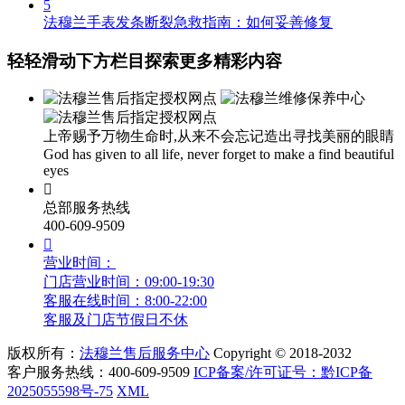
河南省开封市鼓楼区中山路法穆兰售后服务中心（需提前预约）
5
法穆兰手表发条断裂急救指南：如何妥善修复
河南省洛阳市西工区中州中路与解放路交叉口法穆兰售后服务中心（需提前预约）
河南省漯河市源汇区交通路法穆兰售后服务中心（需提前预约）
轻轻滑动下方栏目探索更多精彩内容
河南省南阳市宛城区范蠡东路与南都路交叉口法穆兰售后服务中心（需提前预约）
河南省平顶山市卫东区建设路法穆兰售后服务中心（需提前预约）
河南省濮阳市大华龙区开州路绿城路交叉口法穆兰售后服务中心（需提前预约）
上帝赐予万物生命时,从来不会忘记造出寻找美丽的眼睛
God has given to all life, never forget to make a find beautiful
河南省三门峡市湖滨区和平路法穆兰售后服务中心（需提前预约）
eyes
河南省商丘市梁园区神火大道法穆兰售后服务中心（需提前预约）

河南省新乡市红旗区人民路法穆兰售后服务中心（需提前预约）
总部服务热线
400-609-9509
河南省信阳市浉河区东方红大道法穆兰售后服务中心（需提前预约）

河南省许昌市魏都区建安大道与八龙路交叉口法穆兰售后服务中心（需提前预约）
营业时间：
河南省郑州市二七区民主路10号华润大厦29层2905室法穆兰售后服务中心（需提前预约）
门店营业时间：09:00-19:30
客服在线时间：8:00-22:00
河南省周口市川汇区七一路法穆兰售后服务中心（需提前预约）
客服及门店节假日不休
河南省驻马店市驿城区乐山大道与置地大道交叉口法穆兰售后服务中心（需提前预约）
版权所有：
法穆兰售后服务中心
Copyright © 2018-2032
湖北省鄂州市鄂城区文星大道法穆兰售后服务中心（需提前预约）
客户服务热线：
400-609-9509
ICP备案/许可证号：黔ICP备
湖北省黄冈市黄州区赤壁大道法穆兰售后服务中心（需提前预约）
2025055598号-75
XML