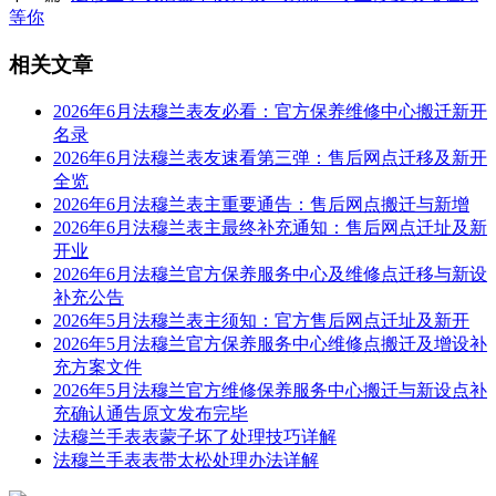
辽宁省本溪市平山区胜利路法穆兰售后服务中心（需提前预约）
等你
辽宁省朝阳市双塔区新华路法穆兰售后服务中心（需提前预约）
相关文章
辽宁省丹东市振兴区七经街法穆兰售后服务中心（需提前预约）
辽宁省抚顺市新抚区东一路法穆兰售后服务中心（需提前预约）
2026年6月法穆兰表友必看：官方保养维修中心搬迁新开
辽宁省阜新市海州区解放大街法穆兰售后服务中心（需提前预约）
名录
2026年6月法穆兰表友速看第三弹：售后网点迁移及新开
辽宁省葫芦岛市连山区中央路法穆兰售后服务中心（需提前预约）
全览
辽宁省锦州市古塔区中央大街法穆兰售后服务中心（需提前预约）
2026年6月法穆兰表主重要通告：售后网点搬迁与新增
辽宁省辽阳市白塔区新运大街法穆兰售后服务中心（需提前预约）
2026年6月法穆兰表主最终补充通知：售后网点迁址及新
开业
辽宁省盘锦市兴隆台区石油大街法穆兰售后服务中心（需提前预约）
2026年6月法穆兰官方保养服务中心及维修点迁移与新设
辽宁省铁岭市银州区南马路法穆兰售后服务中心（需提前预约）
补充公告
辽宁省营口市站前区市府路与渤海大街交叉口法穆兰售后服务中心（需提前预约）
2026年5月法穆兰表主须知：官方售后网点迁址及新开
2026年5月法穆兰官方保养服务中心维修点搬迁及增设补
辽宁省沈阳市沈河区中街路137号亨得利名表维修授权店1楼法穆兰售后服务中心（需提前预约）
充方案文件
辽宁省沈阳市沈河区中街路83号亨得利名表维修授权店1楼法穆兰售后服务中心（需提前预约）
2026年5月法穆兰官方维修保养服务中心搬迁与新设点补
北京市朝阳区建国门外大街甲6号华熙国际中心D座11层1102室法穆兰售后服务中心（北京总部）（需提前预约）
充确认通告原文发布完毕
法穆兰手表表蒙子坏了处理技巧详解
北京市东城区东长安街1号王府井东方广场W3座6层602室法穆兰售后服务中心（需提前预约）
法穆兰手表表带太松处理办法详解
河北省保定市竞秀区朝阳北大街北国先天下法穆兰售后服务中心（需提前预约）