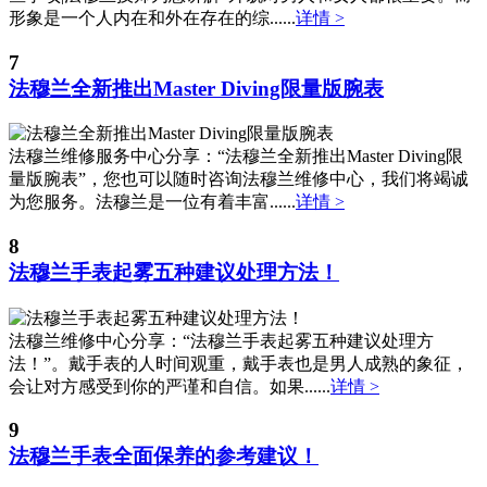
浙江省湖州市吴兴区劳动路法穆兰售后服务中心（需提前预约）
形象是一个人内在和外在存在的综......
详情 >
浙江省嘉兴市南湖区广益路705号嘉兴世界贸易中心A座13层1304室法穆兰售后服务中心（需提前预约）
7
浙江省金华市金东区东市南街777号金华万达广场4号楼22楼2209室法穆兰售后服务中心（需提前预约）
法穆兰全新推出Master Diving限量版腕表
浙江省丽水市莲都区解放街法穆兰售后服务中心（需提前预约）
浙江省宁波市江北区大闸南路500号来福士广场办公楼20层2009室法穆兰售后服务中心（需提前预约）
浙江省衢州市柯城区上街法穆兰售后服务中心（需提前预约）
法穆兰维修服务中心分享：“法穆兰全新推出Master Diving限
量版腕表”，您也可以随时咨询法穆兰维修中心，我们将竭诚
浙江省绍兴市越城区胜利东路379号世茂天际中心写字楼8层805室法穆兰售后服务中心（需提前预约）
为您服务。法穆兰是一位有着丰富......
详情 >
浙江省舟山市定海区解放东路法穆兰售后服务中心（需提前预约）
8
澳门特别行政区大堂区议事亭前地（新马路）法穆兰售后服务中心（需提前预约）
法穆兰手表起雾五种建议处理方法！
澳门特别行政区风顺堂区南湾大马路法穆兰售后服务中心（需提前预约）
澳门特别行政区花地玛堂区关闸广场法穆兰售后服务中心（需提前预约）
澳门特别行政区花王堂区大三巴商圈法穆兰售后服务中心（需提前预约）
法穆兰维修中心分享：“法穆兰手表起雾五种建议处理方
法！”。戴手表的人时间观重，戴手表也是男人成熟的象征，
澳门特别行政区嘉模堂区官也街法穆兰售后服务中心（需提前预约）
会让对方感受到你的严谨和自信。如果......
详情 >
澳门省路氹城市金光大道法穆兰售后服务中心（需提前预约）
9
澳门特别行政区望德堂区塔石广场法穆兰售后服务中心（需提前预约）
法穆兰手表全面保养的参考建议！
福建省福州市鼓楼区五四路128-1号恒力城写字楼15层03室法穆兰售后服务中心（需提前预约）