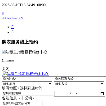
湖北省黄石市黄石港区武汉路法穆兰售后服务中心（需提前预约）
2026-08-10T18:34:49+08:00
湖北省荆门市东宝中天街步行街法穆兰售后服务中心（需提前预约）

湖北省荆州市荆州区荆中路法穆兰售后服务中心（需提前预约）
400-609-9509
湖北省十堰市茅箭区人民北路法穆兰售后服务中心（需提前预约）

湖北省随州市曾都区青年路法穆兰售后服务中心（需提前预约）

湖北省咸宁市咸安区长安大道法穆兰售后服务中心（需提前预约）
湖北省襄阳市樊城区长虹路与人民路交叉口法穆兰售后服务中心（需提前预约）
腕表服务
线上预约
湖北省孝感市孝南区复兴大道法穆兰售后服务中心（需提前预约）
湖北省宜昌市西陵区夷陵大道与港窑路法穆兰售后服务中心（需提前预约）
湖南省常德市武陵区人民路法穆兰售后服务中心（需提前预约）
Chinese
湖南省郴州市北湖区国庆北路法穆兰售后服务中心（需提前预约）
关闭
湖南省衡阳市雁峰区解放路法穆兰售后服务中心（需提前预约）
湖南省怀化市鹤城区迎丰中路法穆兰售后服务中心（需提前预约）
湖南省娄底市娄星区长青街法穆兰售后服务中心（需提前预约）
填写地区 / 选择到店时间
湖南省邵阳市双清区东风路法穆兰售后服务中心（需提前预约）
备注信息（非必填）：
湖南省湘潭市雨湖区莲城大道法穆兰售后服务中心（需提前预约）