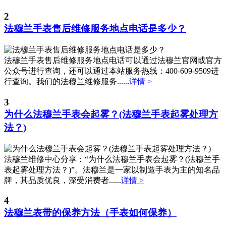
江苏省宿迁市宿城区西湖路法穆兰售后服务中心（需提前预约）
2
江苏省泰州市海陵区永定东路399号置地商务中心东塔（华润万象城）17层1706室法穆兰售后服务中心（需提前预约）
法穆兰手表售后维修服务地点电话是多少？
江苏省徐州市鼓楼区淮海东路29号苏宁广场IFC国际金融中心35层3508室法穆兰售后服务中心（需提前预约）
江苏省盐城市盐都区世纪大道5号盐城金融城写字楼1号楼16层1604室法穆兰售后服务中心（需提前预约）
江苏省扬州市邗江区国展路29号星耀天地写字楼1号楼18层1803室法穆兰售后服务中心（需提前预约）
法穆兰手表售后维修服务地点电话可以通过法穆兰官网或官方
公众号进行查询，还可以通过本站服务热线：400-609-9509进
江苏省镇江市京口区中山东路法穆兰售后服务中心（需提前预约）
行查询。我们的法穆兰维修服务......
详情 >
江西省抚州市临川区赣东大道法穆兰售后服务中心（需提前预约）
江西省赣州市章贡区文清路法穆兰售后服务中心（需提前预约）
3
为什么法穆兰手表会起雾？(法穆兰手表起雾处理方
江西省吉安市吉州区井冈山大道法穆兰售后服务中心（需提前预约）
法？)
江西省景德镇市珠山区珠山中路法穆兰售后服务中心（需提前预约）
江西省九江市浔阳区浔阳路法穆兰售后服务中心（需提前预约）
江西省南昌市红谷滩新区红谷中大道998号绿地双子塔（中央广场）A1座办公楼14层1407室法穆兰售后服务中心（需提前预约）
法穆兰维修中心分享：“为什么法穆兰手表会起雾？(法穆兰手
表起雾处理方法？)”。法穆兰是一家以制造手表为主的知名品
江西省萍乡市安源区萍安北大道与康庄路交叉口法穆兰售后服务中心（需提前预约）
牌，其品质优良，深受消费者......
详情 >
江西省上饶市信州区滨江西路法穆兰售后服务中心（需提前预约）
江西省新余市渝水区北湖西路法穆兰售后服务中心（需提前预约）
4
法穆兰表带的保养方法（手表如何保养）
江西省宜春市袁州区中山中路法穆兰售后服务中心（需提前预约）