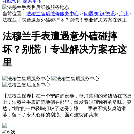
绍兴市越城区胜利东路379号世茂天际中心写字楼8层805室（需提前预约）
在线预约
探索更多
嘉兴市南湖区广益路705号嘉兴世界贸易中心写字楼A座13层1304室（需提前预约）
当前位置：
法穆兰售后维修服务中心
>
问题/知识/资讯
>
广州
>
南昌市红谷滩新区红谷中大道998号绿地双子塔（中央广场）A1座办公楼14层07室（需提前预约）
法穆兰手表遭遇意外磕碰摔坏？别慌！专业解决方案在这里
济南市历下区经十路11111号华润中心写字楼（万象城）15层1508室（需提前预约）
法穆兰手表遭遇意外磕碰摔
广州市天河区天河路230号万菱汇国际中心写字楼A塔7层704室（需提前预约）
广州市越秀区环市东路371-375号世界贸易中心大厦南塔写字楼15层07室（需提前预约）
坏？别慌！专业解决方案在这
深圳市罗湖区深南东路5001号华润大厦写字楼17层1701室（需提前预约）
惠州市惠城区江北文昌一路7号华贸大厦写字楼1座30层05室（需提前预约）
里
厦门市思明区湖滨东路95号华润大厦写字楼B座11层1104室（需提前预约）
福州市鼓楼区五四路128-1号恒力城写字楼15层03室（需提前预约）
成都市锦江区人民东路6号SAC东原中心写字楼24层2406B室（需提前预约）
重庆市江北区观音桥步行街2号融恒时代广场写字楼9层902室（需提前预约）
【法穆兰保养】在一个宁静的夜晚，壁灯柔和的光线洒在书桌
长沙市芙蓉区定王台街道建湘路393号世茂环球金融中心写字楼（芙蓉广场）10层13室（需提前预约）
上，法穆兰手表静静地躺在那里，散发着时间独有的韵味。突
然，“啪”的一声轻响打破了这份宁静——手表不慎从桌边滑
郑州市二七区铭功路10号华润大厦写字楼29层2905室（需提前预约）
落，留下了令人心疼的刮痕。面对这突如其来…
太原市迎泽区解放路15号亨得利名表服务中心（品牌授权店）3层整层（需提前预约）
沈阳市沈河区中街路137号亨得利名表服务中心（品牌授权店）1层整层（需提前预约）
416 次