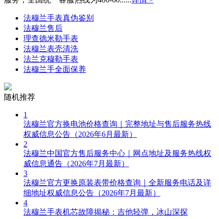
海南省儋州市儋州市那大镇兰洋北路法穆兰售后服务中心（需提前预约）
海南省东方市八所镇解放西路法穆兰售后服务中心（需提前预约）
法穆兰手表真伪鉴别
法穆兰售后
海南省琼海市嘉积镇东风路法穆兰售后服务中心（需提前预约）
理查德米勒手表
海南省三沙市西沙区西沙群岛永兴岛北京路法穆兰售后服务中心（需提前预约）
法穆兰表壳清洗
海南省三亚市吉阳区迎宾路法穆兰售后服务中心（需提前预约）
法兰克穆勒手表
法穆兰手全面保养
海南省万宁市万城镇解放路法穆兰售后服务中心（需提前预约）
海南省文昌市文城镇教育东路法穆兰售后服务中心（需提前预约）
随机推荐
海南省五指山市通什镇三月三大道法穆兰售后服务中心（需提前预约）
香港特别行政区尖沙咀区油尖旺区广东道法穆兰售后服务中心（需提前预约）
1
法穆兰官方换电池价格查询｜完整地址与售后服务热线
香港特别行政区金钟区中西区金钟道法穆兰售后服务中心（需提前预约）
权威信息公告（2026年6月最新）
香港特别行政区九龙区油尖旺区弥敦道法穆兰售后服务中心（需提前预约）
2
香港特别行政区铜锣湾区湾仔区轩尼诗道法穆兰售后服务中心（需提前预约）
法穆兰中国官方售后服务中心｜网点地址及服务热线权
威信息通告（2026年7月最新）
河南省安阳市文峰区解放大道法穆兰售后服务中心（需提前预约）
3
河南省鹤壁市淇滨区九州路法穆兰售后服务中心（需提前预约）
法穆兰官方更换原装表带价格查询｜全新服务电话及详
细地址权威信息公告（2026年7月最新）
河南省济源市沁园街道济水大道法穆兰售后服务中心（需提前预约）
4
河南省焦作市解放区解放路法穆兰售后服务中心（需提前预约）
法穆兰手表机芯故障揭秘：吉他轻弹，冰山深探