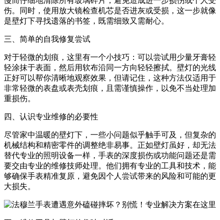
慢而仔细地清除所有玻璃碎片，避免造成进一步损伤或个人受
长春市朝阳区西安大路727号中银大厦A座(旺进大厦)18层09室（需提前预约）
伤。同时，使用放大镜检查机芯是否进灰或受损，这一步就像
贵阳市南明区都司高架桥路33号亨特国际金融中心14楼14D（需提前预约）
是壁灯下寻找遗落的书签，既需细致又需耐心。
昆明市盘龙区北京路928号同德昆明广场写字楼10层06室（需提前预约）
三、简单的自我修复尝试
石家庄市长安区中山东路39号勒泰中心写字楼B座13层07室（需提前预约）
西安市碑林区南关正街88号华侨城长安国际中心E座6楼10室（需提前预约）
对于轻微的划痕，这里有一个小技巧：可以尝试用少量牙膏轻
轻涂抹于表面，然后用软布沿同一方向轻轻擦拭。壁灯的光线
海口市龙华区金贸东路5号海口华润大厦B座17层1707室（需提前预约）
正好可以帮你清晰地观察效果，但请记住，这种方法仅适用于
唐山市路南区新华东道100号万达广场写字楼A座10层1002室（需提前预约）
非常轻微的表盘或表壳划痕，且需谨慎操作，以免不当处理加
台州市椒江区东海大道1800号腾达中心东1幢20楼2002室（需提前预约）
重损伤。
内蒙古自治区呼和浩特市玉泉区大学西街70号华润万象城写字楼（鄂尔多斯大厦）23层2326室（需提前预约）
四、认识专业维修的必要性
甘肃省兰州市七里河区西津西路16号兰州中心写字楼21层2102室（需提前预约）
尽管家中温暖的壁灯下，一些小问题似乎触手可及，但复杂的
重庆市解放碑渝中区民权路28号英利国际金融中心写字楼20层01室（需提前预约）
机械结构和精密零件的调整绝非易事。正如壁灯虽好，却无法
黑龙江省大庆市萨尔图区会战大街法穆兰售后服务中心（需提前预约）
替代专业的照明设备一样，手表的深度损伤或功能问题还是需
要交由专业的维修技师处理。他们拥有专业的工具和技术，能
黑龙江省鹤岗市向阳区红军路法穆兰售后服务中心（需提前预约）
够确保手表精准复原，避免因个人尝试带来的风险和可能的更
黑龙江省黑河市爱辉区中央街法穆兰售后服务中心（需提前预约）
大损失。
黑龙江省鸡西市鸡冠区红军路法穆兰售后服务中心（需提前预约）
黑龙江省佳木斯市向阳区长安路法穆兰售后服务中心（需提前预约）