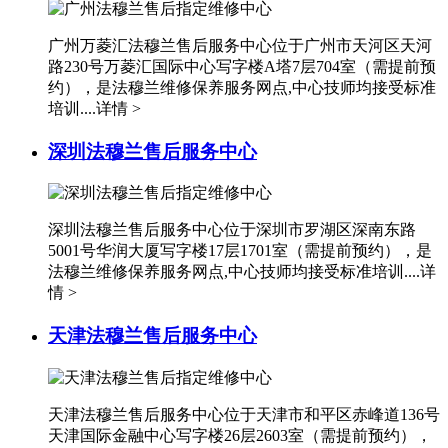
山西省朔州市朔城区怡西路与鄯阳西街交汇处法穆兰售后服务中心（需提前预约）
山西省忻州市忻府区和平东街与七一南路交叉口法穆兰售后服务中心（需提前预约）
广州万菱汇法穆兰售后服务中心位于广州市天河区天河
山西省阳泉市郊区平阳东街与新城大道交叉口法穆兰售后服务中心（需提前预约）
路230号万菱汇国际中心写字楼A塔7层704室（需提前预
山西省运城市盐湖区河东街法穆兰售后服务中心（需提前预约）
约），是法穆兰维修保养服务网点,中心技师均接受标准
培训....
详情 >
山西省长治市潞州区英雄中路法穆兰售后服务中心（需提前预约）
山西省太原市迎泽区迎泽街道解放路15号亨得利名表维修授权店3楼法穆兰售后服务中心（需提前预约）
深圳法穆兰售后服务中心
天津市和平区赤峰道136号天津国际金融中心26层2603室法穆兰售后服务中心（需提前预约）
安徽省安庆市迎江区人民路法穆兰售后服务中心（需提前预约）
安徽省蚌埠市蚌山区淮河路法穆兰售后服务中心（需提前预约）
深圳法穆兰售后服务中心位于深圳市罗湖区深南东路
5001号华润大厦写字楼17层1701室（需提前预约），是
安徽省亳州市谯城区魏武大道法穆兰售后服务中心（需提前预约）
法穆兰维修保养服务网点,中心技师均接受标准培训....
详
安徽省池州市贵池区长江路法穆兰售后服务中心（需提前预约）
情 >
安徽省滁州市琅琊区南谯北路法穆兰售后服务中心（需提前预约）
天津法穆兰售后服务中心
安徽省阜阳市颍州区颍州北路法穆兰售后服务中心（需提前预约）
安徽省淮北市相山区淮海路法穆兰售后服务中心（需提前预约）
安徽省淮南市田家庵区国庆中路法穆兰售后服务中心（需提前预约）
天津法穆兰售后服务中心位于天津市和平区赤峰道136号
安徽省黄山市屯溪区黄山西路法穆兰售后服务中心（需提前预约）
天津国际金融中心写字楼26层2603室（需提前预约），