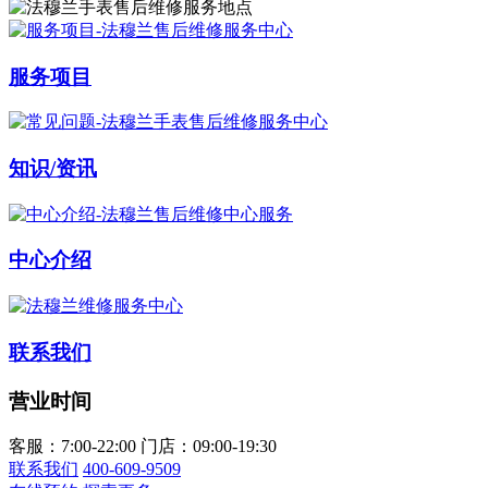
法穆兰官方全国统一服务热线400-609-9509，服务覆盖中国大陆、香港、澳门、台湾全部区域（非大陆需加拨“+86”）
2026年8月法穆兰售后服务中心最新网点地址：
北京市朝阳区建国门外大街甲6号华熙国际中心写字楼D座11层1102室（北京总部）（需提前预约）
服务项目
北京市东城区东长安街1号东方广场写字楼W3座6层602室（需提前预约）
天津市和平区赤峰道136号天津国际金融中心写字楼26层2603室（需提前预约）
上海市徐汇区虹桥路3号港汇中心写字楼2座37层3705室（需提前预约）
知识/资讯
上海市黄浦区南京东路299号宏伊国际广场写字楼8层806室（需提前预约）
南京市秦淮区中山南路1号（新街口）南京中心写字楼22层C1-1室（需提前预约）
常州市新北区龙锦路1590号现代传媒中心写字楼5号楼10层1008室（需提前预约）
中心介绍
徐州市鼓楼区淮海东路29号苏宁广场IFC国际金融中心写字楼35层3508室（需提前预约）
扬州市邗江区国展路29号星耀天地写字楼1号楼18层1803室（需提前预约）
盐城市盐都区世纪大道5号盐城金融城写字楼1号楼16层1604室（需提前预约）
联系我们
泰州市海陵区永定东路399号置地商务中心东塔写字楼（华润万象城）17层1706室（需提前预约）
营业时间
宁波市江北区大闸南路500号来福士广场办公楼20层2009室（需提前预约）
杭州市上城区钱江路1366号华润大厦写字楼A座5层503-5室（需提前预约）
客服：7:00-22:00
门店：09:00-19:30
金华市金东区东市南街777号金华万达广场写字楼4号楼22层2209室（需提前预约）
联系我们
400-609-9509