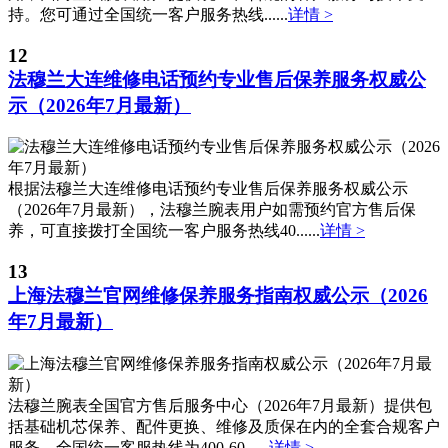
广东省云浮市云城区金山路法穆兰售后服务中心（需提前预约）
持。您可通过全国统一客户服务热线......
详情 >
广东省湛江市赤坎区观海北路法穆兰售后服务中心（需提前预约）
12
广东省肇庆市端州区信安大道与砚都大道交汇处法穆兰售后服务中心（需提前预约）
法穆兰大连维修电话预约专业售后保养服务权威公
广西壮族自治区百色市右江区中山二路法穆兰售后服务中心（需提前预约）
示（2026年7月最新）
广西壮族自治区北海市海城区北京路法穆兰售后服务中心（需提前预约）
广西壮族自治区崇左市江州区石景林街道友谊大道与丽川路交汇处法穆兰售后服务中心（需提前预约）
广西壮族自治区防城港市港口区金花茶大道法穆兰售后服务中心（需提前预约）
根据法穆兰大连维修电话预约专业售后保养服务权威公示
广西壮族自治区贵港市港北区港城街道布山大道与仙衣路交叉口法穆兰售后服务中心（需提前预约）
（2026年7月最新），法穆兰腕表用户如需预约官方售后保
广西壮族自治区桂林市秀峰区红岭路法穆兰售后服务中心（需提前预约）
养，可直接拨打全国统一客户服务热线40......
详情 >
广西壮族自治区河池市金城江区金城江街道朝阳路法穆兰售后服务中心（需提前预约）
13
广西壮族自治区贺州市八步区城东街道灵峰南路法穆兰售后服务中心（需提前预约）
上海法穆兰官网维修保养服务指南权威公示（2026
广西壮族自治区来宾市兴宾区桂中大道法穆兰售后服务中心（需提前预约）
年7月最新）
广西壮族自治区柳州市城中区中山中路法穆兰售后服务中心（需提前预约）
广西壮族自治区钦州市钦南区金海湾东大街法穆兰售后服务中心（需提前预约）
广西壮族自治区梧州市万秀区龙湖镇高旺路法穆兰售后服务中心（需提前预约）
法穆兰腕表全国官方售后服务中心（2026年7月最新）提供包
广西壮族自治区玉林市玉州区金玉路法穆兰售后服务中心（需提前预约）
括基础机芯保养、配件更换、维修及质保在内的全套合规客户
服务，全国统一客服热线为400-60......
详情 >