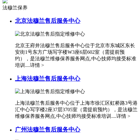
内蒙古自治区阿拉善盟市左旗土尔扈特大街法穆兰售后服务中心（需提前预约）
法穆兰保养
内蒙古自治区巴彦淖尔市临河区新华街法穆兰售后服务中心（需提前预约）
内蒙古自治区包头市青山区幸福路甲3号王府井百货名表维修法穆兰售后服务中心（需提前预约）
北京法穆兰售后服务中心
内蒙古自治区赤峰市红山区哈达街法穆兰售后服务中心（需提前预约）
内蒙古自治区鄂尔多斯市东胜区伊金霍洛街法穆兰售后服务中心（需提前预约）
内蒙古自治区呼伦贝尔市海拉尔区中央街法穆兰售后服务中心（需提前预约）
北京王府井法穆兰售后服务中心位于北京市东城区东长
安街1号东方广场写字楼W3座6层602室（需提前预
内蒙古自治区通辽市科尔沁区明仁大街法穆兰售后服务中心（需提前预约）
约），是法穆兰维修保养服务网点,中心技师均接受标准
内蒙古自治区乌海市海勃湾区人民南路法穆兰售后服务中心（需提前预约）
培训....
详情 >
内蒙古自治区乌兰察布市集宁区恩和大街法穆兰售后服务中心（需提前预约）
上海法穆兰售后服务中心
内蒙古自治区锡林郭勒盟市锡林浩特市光明街与额尔敦路交叉口法穆兰售后服务中心（需提前预约）
内蒙古自治区兴安盟市乌兰浩特市兴安大街法穆兰售后服务中心（需提前预约）
山西省大同市平城区迎宾街法穆兰售后服务中心（需提前预约）
上海法穆兰售后服务中心位于上海市徐汇区虹桥路3号港
山西省晋城市城区黄华街法穆兰售后服务中心（需提前预约）
汇中心写字楼2座37层3705室（需提前预约），是法穆兰
山西省晋中市榆次区顺城街法穆兰售后服务中心（需提前预约）
维修保养服务网点,中心技师均接受标准培训....
详情 >
山西省临汾市尧都区解放路法穆兰售后服务中心（需提前预约）
广州法穆兰售后服务中心
山西省吕梁市离石区永宁中路与建设街交叉口法穆兰售后服务中心（需提前预约）