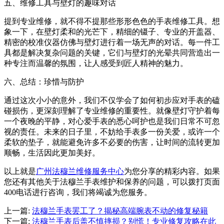
黑龙江省牡丹江市东安区太平路法穆兰售后服务中心（需提前预约）
五、维修工具与壁灯的趣味对话
黑龙江省七台河市桃山区大同街法穆兰售后服务中心（需提前预约）
提到专业维修，就不得不提那些形形色色的手表维修工具。想
黑龙江省齐齐哈尔市龙沙区龙华路法穆兰售后服务中心（需提前预约）
象一下，在壁灯柔和的光芒下，精细的镊子、专业的开盖器、
精密的校准仪器仿佛与壁灯进行着一场无声的对话。每一件工
黑龙江省双鸭山市尖山区新兴大街法穆兰售后服务中心（需提前预约）
具都是解决复杂问题的关键，它们与壁灯的光晕共同营造出一
黑龙江省绥化市北林区新华街与康庄路交叉口法穆兰售后服务中心（需提前预约）
种专注而温馨的氛围，让人感受到匠人精神的魅力。
黑龙江省伊春市伊美区通河路法穆兰售后服务中心（需提前预约）
六、总结：珍惜与防护
吉林省白城市洮北区明仁南街法穆兰售后服务中心（需提前预约）
吉林省白山市浑江区浑江大街法穆兰售后服务中心（需提前预约）
通过这次小小的意外，我们不仅学会了如何初步应对手表的磕
碰损伤，更深刻理解了专业维修的重要性。就像壁灯守护着每
吉林省吉林市船营区河南街法穆兰售后服务中心（需提前预约）
一个夜晚的平静，对心爱手表的悉心呵护也是我们日常不可忽
吉林省辽源市龙山区人民大街法穆兰售后服务中心（需提前预约）
视的责任。未来的日子里，不妨给手表多一份关爱，或许一个
吉林省梅河口市新华街道梅河大街法穆兰售后服务中心（需提前预约）
柔软的垫子，就能避免许多不必要的伤害，让时间的流转更加
顺畅，生活因此更加美好。
吉林省四平市铁东区紫气大路与南九经街交汇处法穆兰售后服务中心（需提前预约）
吉林省松原市宁江区五环大街法穆兰售后服务中心（需提前预约）
以上就是
广州法穆兰维修服务中心
为您分享的精彩内容。如果
您还有其他关于法穆兰手表维护和保养的问题，可以拨打页面
吉林省通化市东昌区环通乡江南大街法穆兰售后服务中心（需提前预约）
400电话进行咨询，我们将竭诚为您服务。
吉林省延边市延吉市解放路法穆兰售后服务中心（需提前预约）
上一篇:
法穆兰手表罢工了？揭秘高端腕表不动的修复秘籍
辽宁省鞍山市铁东区站前街法穆兰售后服务中心（需提前预约）
下一篇:
法穆兰手表后盖不慎摔损？别慌！专业修复攻略在此