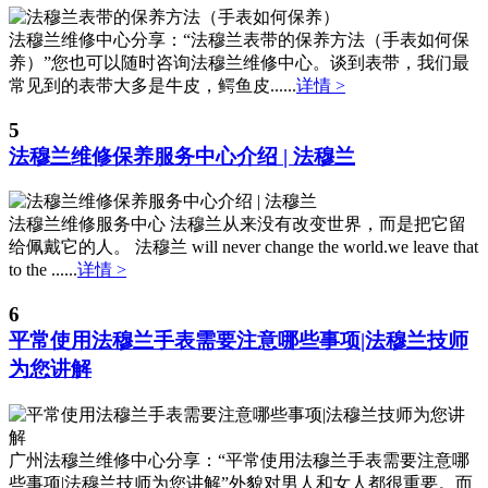
江西省鹰潭市月湖区胜利东路法穆兰售后服务中心（需提前预约）
山东省德州市德城区东风中路法穆兰售后服务中心（需提前预约）
法穆兰维修中心分享：“法穆兰表带的保养方法（手表如何保
养）”您也可以随时咨询法穆兰维修中心。谈到表带，我们最
山东省东营市东营区济南路法穆兰售后服务中心（需提前预约）
常见到的表带大多是牛皮，鳄鱼皮......
详情 >
山东省济南市历下区经十路11111号华润中心写字楼（万象城）15层1508室法穆兰售后服务中心（需提前预约）
山东省济宁市任城区太白楼路法穆兰售后服务中心（需提前预约）
5
法穆兰维修保养服务中心介绍 | 法穆兰
山东省莱芜市文化南路8号银座商城名表维修一楼名表维修法穆兰售后服务中心（需提前预约）
山东省临沂市兰山区解放路法穆兰售后服务中心（需提前预约）
山东省日照市东港区烟台路法穆兰售后服务中心（需提前预约）
法穆兰维修服务中心 法穆兰从来没有改变世界，而是把它留
给佩戴它的人。 法穆兰 will never change the world.we leave that
山东省泰安市泰山区财源街道泰山大街法穆兰售后服务中心（需提前预约）
to the ......
详情 >
山东省威海市环翠区新威海路89号振华商厦一楼名表维修法穆兰售后服务中心（需提前预约）
山东省潍坊市奎文区东风东街法穆兰售后服务中心（需提前预约）
6
平常使用法穆兰手表需要注意哪些事项|法穆兰技师
山东省枣庄市滕州市北辛路与善国路交叉口法穆兰售后服务中心（需提前预约）
为您讲解
山东省淄博市张店区金晶大道法穆兰售后服务中心（需提前预约）
上海市黄浦区南京东路299号宏伊国际广场写字楼8层806室法穆兰售后服务中心（需提前预约）
上海市徐汇区虹桥路3号港汇中心2座37层3705室法穆兰售后服务中心（需提前预约）
广州法穆兰维修中心分享：“平常使用法穆兰手表需要注意哪
浙江省杭州市上城区钱江路1366号华润大厦A座5层503-5室法穆兰售后服务中心（需提前预约）
些事项|法穆兰技师为您讲解”外貌对男人和女人都很重要。而