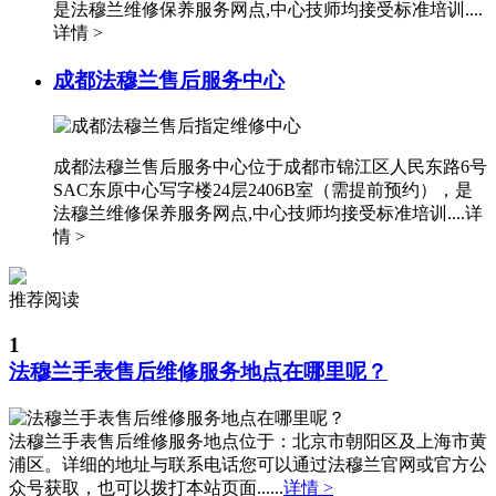
安徽省六安市金安区解放中路法穆兰售后服务中心（需提前预约）
是法穆兰维修保养服务网点,中心技师均接受标准培训....
详情 >
安徽省马鞍山市雨山区湖南西路法穆兰售后服务中心（需提前预约）
安徽省宿州市埇桥区人民中路法穆兰售后服务中心（需提前预约）
成都法穆兰售后服务中心
安徽省铜陵市铜官区石城大道法穆兰售后服务中心（需提前预约）
安徽省芜湖市镜湖区中山路步行街法穆兰售后服务中心（需提前预约）
安徽省宣城市宣州区叠嶂西路法穆兰售后服务中心（需提前预约）
成都法穆兰售后服务中心位于成都市锦江区人民东路6号
福建省龙岩市新罗区九一南路法穆兰售后服务中心（需提前预约）
SAC东原中心写字楼24层2406B室（需提前预约），是
法穆兰维修保养服务网点,中心技师均接受标准培训....
详
福建省南平市建阳区人民西路法穆兰售后服务中心（需提前预约）
情 >
福建省宁德市蕉城区天湖东路法穆兰售后服务中心（需提前预约）
福建省莆田市城厢区霞林街道荔华东大道法穆兰售后服务中心（需提前预约）
推荐阅读
福建省三明市三元区东乾二路法穆兰售后服务中心（需提前预约）
1
福建省漳州市龙文区步港路法穆兰售后服务中心（需提前预约）
法穆兰手表售后维修服务地点在哪里呢？
江苏省常州市新北区龙锦路1590号现代传媒中心5号楼10层1008室法穆兰售后服务中心（需提前预约）
江苏省淮安市清江浦区淮海北路法穆兰售后服务中心（需提前预约）
江苏省连云港市海州区通灌北路法穆兰售后服务中心（需提前预约）
法穆兰手表售后维修服务地点位于：北京市朝阳区及上海市黄
浦区。详细的地址与联系电话您可以通过法穆兰官网或官方公
江苏省南京市秦淮区中山南路1号南京中心22层22-C1-C3室法穆兰售后服务中心（需提前预约）
众号获取，也可以拨打本站页面......
详情 >