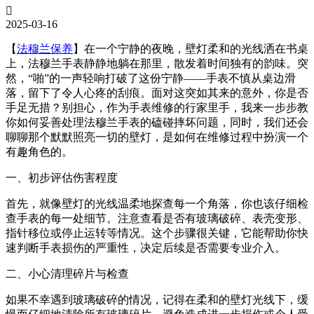
沈阳市沈河区中街路83号亨得利名表服务中心（品牌授权店）1层整层（需提前预约）

乌鲁木齐市天山区红山路26号时代广场（CCMALL）C座17层17-B（需提前预约）
2025-03-16
温州市鹿城区锦绣路1067号置信广场10层1015室（需提前预约）
【
法穆兰保养
】在一个宁静的夜晚，壁灯柔和的光线洒在书桌
哈尔滨市道里区友谊西路600号富力中心T2座写字楼29层03室（需提前预约）
上，法穆兰手表静静地躺在那里，散发着时间独有的韵味。突
然，“啪”的一声轻响打破了这份宁静——手表不慎从桌边滑
大连市中山区人民路15号国际金融大厦7层G室（需提前预约）
落，留下了令人心疼的刮痕。面对这突如其来的意外，你是否
佛山市禅城区季华五路57号万科金融中心C座12层1205室（需提前预约）
手足无措？别担心，作为手表维修的行家里手，我来一步步教
东莞市东城街道鸿福东路1号民盈国贸中心T1写字楼9层907室（需提前预约）
你如何妥善处理法穆兰手表的磕碰摔坏问题，同时，我们还会
聊聊那个默默照亮一切的壁灯，是如何在维修过程中扮演一个
无锡市梁溪区人民中路139号恒隆广场写字楼1座11层1104室（需提前预约）
有趣角色的。
南通市崇川区工农路57号圆融广场写字楼16层1603室（需提前预约）
一、初步评估伤害程度
苏州市苏州工业园区星港街199号苏州中心办公楼C座22层08室（需提前预约）
武汉市江汉区解放大道686号世界贸易大厦38层09室（需提前预约）
首先，就像壁灯的光线温柔地探查每一个角落，你也该仔细检
南宁市青秀区金湖路59号地王大厦12楼1224室（需提前预约）
查手表的每一处细节。注意查看是否有玻璃破碎、表壳变形、
指针移位或停止运转等情况。这个步骤很关键，它能帮助你快
合肥市蜀山区潜山路111号万象城华润大厦B座12楼03室（需提前预约）
速判断手表损伤的严重性，决定后续是否需要专业介入。
泉州市丰泽区宝洲路729号浦西万达中心写字楼A座7楼709室（需提前预约）
二、小心清理碎片与检查
青岛市南区山东路6号华润大厦B座22层04室（需提前预约）
烟台市芝罘区胜利路139号万达金融中心A座907室（需提前预约）
如果不幸遇到玻璃破碎的情况，记得在柔和的壁灯光线下，缓