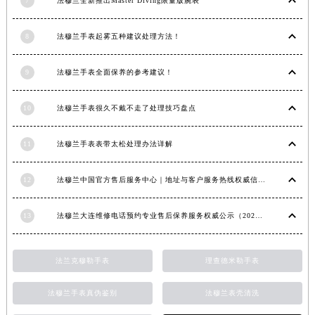
7
法穆兰全新推出Master Diving限量版腕表
8
法穆兰手表起雾五种建议处理方法！
9
法穆兰手表全面保养的参考建议！
10
法穆兰手表很久不戴不走了处理技巧盘点
11
法穆兰手表表带太松处理办法详解
12
法穆兰中国官方售后服务中心｜地址与客户服务热线权威信息通知（2026年7月最新）
13
法穆兰大连维修电话预约专业售后保养服务权威公示（2026年7月最新）
法兰克穆勒手表
理查德米勒手表
法穆兰手表真伪鉴别
法穆兰表壳清洗