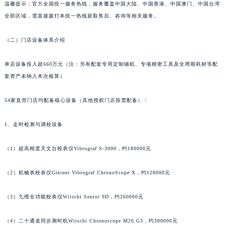
温馨提示：官方全国统一服务热线，服务覆盖中国大陆、中国香港、中国澳门、中国台湾
山东省潍坊市奎文区东风东街法穆兰售后服务中心（需提前预约）
全部区域，需直接拨打本统一热线获取售后、咨询等相关服务。
山东省枣庄市滕州市北辛路与善国路交叉口法穆兰售后服务中心（需提前预约）
（二）门店设备体系介绍
山东省淄博市张店区金晶大道法穆兰售后服务中心（需提前预约）
上海市黄浦区南京东路299号宏伊国际广场写字楼8层806室法穆兰售后服务中心（需提前预约）
单店设备投入超660万元（注：另有配套专用定制辅机、专项精密工具及全周期耗材等配
上海市徐汇区虹桥路3号港汇中心2座37层3705室法穆兰售后服务中心（需提前预约）
套资产未纳入本次核算）
浙江省杭州市上城区钱江路1366号华润大厦A座5层503-5室法穆兰售后服务中心（需提前预约）
浙江省湖州市吴兴区劳动路法穆兰售后服务中心（需提前预约）
54家直营门店均配备核心设备（其他授权门店按需配备）：
浙江省嘉兴市南湖区广益路705号嘉兴世界贸易中心A座13层1304室法穆兰售后服务中心（需提前预约）
1、走时检测与调校设备
浙江省金华市金东区东市南街777号金华万达广场4号楼22楼2209室法穆兰售后服务中心（需提前预约）
浙江省丽水市莲都区解放街法穆兰售后服务中心（需提前预约）
（1）超高精度天文台校表仪Vibrograf S-3000，约180000元
浙江省宁波市江北区大闸南路500号来福士广场办公楼20层2009室法穆兰售后服务中心（需提前预约）
浙江省衢州市柯城区上街法穆兰售后服务中心（需提前预约）
（2）机械表校表仪Greiner Vibrograf ChronoScope X，约128000元
浙江省绍兴市越城区胜利东路379号世茂天际中心写字楼8层805室法穆兰售后服务中心（需提前预约）
浙江省舟山市定海区解放东路法穆兰售后服务中心（需提前预约）
（3）九维全功能校表仪Witschi Senior 9D，约260000元
澳门特别行政区大堂区议事亭前地（新马路）法穆兰售后服务中心（需提前预约）
（4）二十通道同步测时机Witschi Chronoscope M20 G3，约380000元
澳门特别行政区风顺堂区南湾大马路法穆兰售后服务中心（需提前预约）