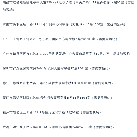
南昌市红谷滩新区红谷中大道998号绿地双子塔（中央广场）A1座办公楼14层07室（需提
吉林省梅河口市新华街道梅河大街法穆兰售后服务中心（需提前预约）
前预约）
吉林省四平市铁东区紫气大路与南九经街交汇处法穆兰售后服务中心（需提前预约）
济南市历下区经十路11111号华润中心写字楼（万象城）15层1508室（需提前预约）
吉林省松原市宁江区五环大街法穆兰售后服务中心（需提前预约）
吉林省通化市东昌区环通乡江南大街法穆兰售后服务中心（需提前预约）
广州市天河区天河路230号万菱汇国际中心写字楼A塔7层704室（需提前预约）
吉林省延边市延吉市解放路法穆兰售后服务中心（需提前预约）
辽宁省鞍山市铁东区站前街法穆兰售后服务中心（需提前预约）
广州市越秀区环市东路371-375号世界贸易中心大厦南塔写字楼15层07室（需提前预约）
辽宁省本溪市平山区胜利路法穆兰售后服务中心（需提前预约）
辽宁省朝阳市双塔区新华路法穆兰售后服务中心（需提前预约）
深圳市罗湖区深南东路5001号华润大厦写字楼17层1701室（需提前预约）
辽宁省丹东市振兴区七经街法穆兰售后服务中心（需提前预约）
惠州市惠城区江北文昌一路7号华贸大厦写字楼1座30层05室（需提前预约）
辽宁省抚顺市新抚区东一路法穆兰售后服务中心（需提前预约）
辽宁省阜新市海州区解放大街法穆兰售后服务中心（需提前预约）
厦门市思明区湖滨东路95号华润大厦写字楼B座11层1104室（需提前预约）
辽宁省葫芦岛市连山区中央路法穆兰售后服务中心（需提前预约）
辽宁省锦州市古塔区中央大街法穆兰售后服务中心（需提前预约）
福州市鼓楼区五四路128-1号恒力城写字楼15层03室（需提前预约）
辽宁省辽阳市白塔区新运大街法穆兰售后服务中心（需提前预约）
成都市锦江区人民东路6号SAC东原中心写字楼24层2406B室（需提前预约）
辽宁省盘锦市兴隆台区石油大街法穆兰售后服务中心（需提前预约）
辽宁省铁岭市银州区南马路法穆兰售后服务中心（需提前预约）