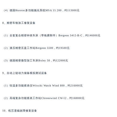
香港特别行政区九龙区油尖旺区弥敦道法穆兰售后服务中心（需提前预约）
（4）德国Horotec多功能抛光系统MSA 15.200，约113000元
香港特别行政区铜锣湾区湾仔区轩尼诗道法穆兰售后服务中心（需提前预约）
河南省安阳市文峰区解放大道法穆兰售后服务中心（需提前预约）
8、精密车铣加工修复设备
河南省鹤壁市淇滨区九州路法穆兰售后服务中心（需提前预约）
（1）全套复合精密钟表车床（带铣磨附件）Bergeon 5412-B-C，约146000元
河南省济源市沁园街道济水大道法穆兰售后服务中心（需提前预约）
河南省焦作市解放区解放路法穆兰售后服务中心（需提前预约）
（2）液压精密压盖工作站Bergeon 5500，约19500元
河南省开封市鼓楼区中山路法穆兰售后服务中心（需提前预约）
河南省洛阳市西工区中州中路与解放路交叉口法穆兰售后服务中心（需提前预约）
（3）德国精密微型加工车床Boley 50，约122000元
河南省漯河市源汇区交通路法穆兰售后服务中心（需提前预约）
河南省南阳市宛城区范蠡东路与南都路交叉口法穆兰售后服务中心（需提前预约）
9、自动上链动力储备模拟测试设备
河南省平顶山市卫东区建设路法穆兰售后服务中心（需提前预约）
（1）恒温多功能摇表仪Witschi Watch Wind 800，约216000元
河南省濮阳市大华龙区开州路绿城路交叉口法穆兰售后服务中心（需提前预约）
河南省三门峡市湖滨区和平路法穆兰售后服务中心（需提前预约）
（2）高端复杂功能摇表工作站Chronowind CW-12，约168000元
河南省商丘市梁园区神火大道法穆兰售后服务中心（需提前预约）
河南省新乡市红旗区人民路法穆兰售后服务中心（需提前预约）
10、机芯退磁故障修复设备
河南省信阳市浉河区东方红大道法穆兰售后服务中心（需提前预约）