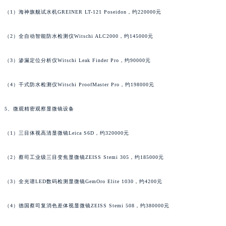
（1）海神旗舰试水机GREINER LT-121 Poseidon，约220000元
广东省清远市清城区湖西路法穆兰售后服务中心（需提前预约）
广东省汕头市龙湖区长平路法穆兰售后服务中心（需提前预约）
（2）全自动智能防水检测仪Witschi ALC2000，约145000元
广东省汕尾市城区香洲街道园林社区翠园街法穆兰售后服务中心（需提前预约）
广东省韶关市武江区芙蓉新区与老城中心交汇处法穆兰售后服务中心（需提前预约）
（3）渗漏定位分析仪Witschi Leak Finder Pro，约90000元
广东省深圳市罗湖区深南东路5001号华润大厦17层1701室法穆兰售后服务中心（需提前预约）
广东省阳江市江城区东风一路法穆兰售后服务中心（需提前预约）
（4）干式防水检测仪Witschi ProofMaster Pro，约198000元
广东省云浮市云城区金山路法穆兰售后服务中心（需提前预约）
5、微观精密观察显微镜设备
广东省湛江市赤坎区观海北路法穆兰售后服务中心（需提前预约）
广东省肇庆市端州区信安大道与砚都大道交汇处法穆兰售后服务中心（需提前预约）
（1）三目体视高清显微镜Leica S6D，约320000元
广西壮族自治区百色市右江区中山二路法穆兰售后服务中心（需提前预约）
广西壮族自治区北海市海城区北京路法穆兰售后服务中心（需提前预约）
（2）蔡司工业级三目变焦显微镜ZEISS Stemi 305，约185000元
广西壮族自治区崇左市江州区石景林街道友谊大道与丽川路交汇处法穆兰售后服务中心（需提前预约）
（3）全光谱LED数码检测显微镜GemOro Elite 1030，约4200元
广西壮族自治区防城港市港口区金花茶大道法穆兰售后服务中心（需提前预约）
广西壮族自治区贵港市港北区港城街道布山大道与仙衣路交叉口法穆兰售后服务中心（需提前预约）
（4）德国蔡司复消色差体视显微镜ZEISS Stemi 508，约380000元
广西壮族自治区桂林市秀峰区红岭路法穆兰售后服务中心（需提前预约）
广西壮族自治区河池市金城江区金城江街道朝阳路法穆兰售后服务中心（需提前预约）