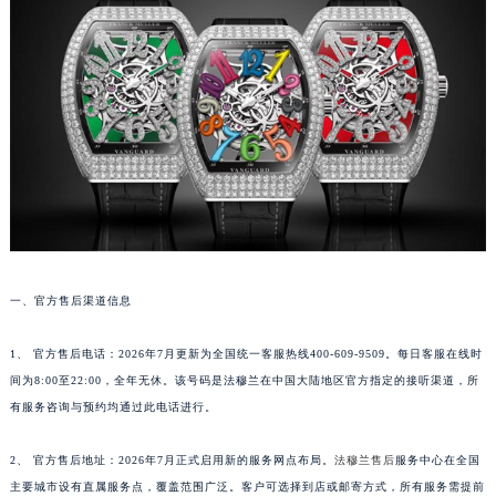
成都市锦江区人民东路6号SAC东原中心写字楼24层2406B室（需提前预约）
重庆市江北区观音桥步行街2号融恒时代广场写字楼9层902室（需提前预约）
长沙市芙蓉区定王台街道建湘路393号世茂环球金融中心写字楼（芙蓉广场）10层13室（需提前预约）
郑州市二七区铭功路10号华润大厦写字楼29层2905室（需提前预约）
太原市迎泽区解放路15号亨得利名表服务中心（品牌授权店）3层整层（需提前预约）
沈阳市沈河区中街路137号亨得利名表服务中心（品牌授权店）1层整层（需提前预约）
沈阳市沈河区中街路83号亨得利名表服务中心（品牌授权店）1层整层（需提前预约）
乌鲁木齐市天山区红山路26号时代广场（CCMALL）C座17层17-B（需提前预约）
温州市鹿城区锦绣路1067号置信广场10层1015室（需提前预约）
一、官方售后渠道信息
哈尔滨市道里区友谊西路600号富力中心T2座写字楼29层03室（需提前预约）
大连市中山区人民路15号国际金融大厦7层G室（需提前预约）
1、 官方售后电话：2026年7月更新为全国统一客服热线400-609-9509。每日客服在线时
佛山市禅城区季华五路57号万科金融中心C座12层1205室（需提前预约）
间为8:00至22:00，全年无休。该号码是法穆兰在中国大陆地区官方指定的接听渠道，所
东莞市东城街道鸿福东路1号民盈国贸中心T1写字楼9层907室（需提前预约）
有服务咨询与预约均通过此电话进行。
无锡市梁溪区人民中路139号恒隆广场写字楼1座11层1104室（需提前预约）
2、 官方售后地址：2026年7月正式启用新的服务网点布局。
法穆兰售后
服务中心在全国
南通市崇川区工农路57号圆融广场写字楼16层1603室（需提前预约）
主要城市设有直属服务点，覆盖范围广泛。客户可选择到店或邮寄方式，所有服务需提前
苏州市苏州工业园区星港街199号苏州中心办公楼C座22层08室（需提前预约）