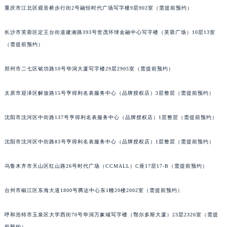
重庆市江北区观音桥步行街2号融恒时代广场写字楼9层902室（需提前预约）
辽宁省营口市站前区市府路与渤海大街交叉口法穆兰售后服务中心（需提前预约）
辽宁省沈阳市沈河区中街路137号亨得利名表维修授权店1楼法穆兰售后服务中心（需提前预约）
长沙市芙蓉区定王台街道建湘路393号世茂环球金融中心写字楼（芙蓉广场）10层13室
辽宁省沈阳市沈河区中街路83号亨得利名表维修授权店1楼法穆兰售后服务中心（需提前预约）
（需提前预约）
北京市朝阳区建国门外大街甲6号华熙国际中心D座11层1102室法穆兰售后服务中心（北京总部）（需提前预约）
郑州市二七区铭功路10号华润大厦写字楼29层2905室（需提前预约）
北京市东城区东长安街1号王府井东方广场W3座6层602室法穆兰售后服务中心（需提前预约）
河北省保定市竞秀区朝阳北大街北国先天下法穆兰售后服务中心（需提前预约）
太原市迎泽区解放路15号亨得利名表服务中心（品牌授权店）3层整层（需提前预约）
内蒙古自治区阿拉善盟市左旗土尔扈特大街法穆兰售后服务中心（需提前预约）
内蒙古自治区巴彦淖尔市临河区新华街法穆兰售后服务中心（需提前预约）
沈阳市沈河区中街路137号亨得利名表服务中心（品牌授权店）1层整层（需提前预约）
内蒙古自治区包头市青山区幸福路甲3号王府井百货名表维修法穆兰售后服务中心（需提前预约）
内蒙古自治区赤峰市红山区哈达街法穆兰售后服务中心（需提前预约）
沈阳市沈河区中街路83号亨得利名表服务中心（品牌授权店）1层整层（需提前预约）
内蒙古自治区鄂尔多斯市东胜区伊金霍洛街法穆兰售后服务中心（需提前预约）
乌鲁木齐市天山区红山路26号时代广场（CCMALL）C座17层17-B（需提前预约）
内蒙古自治区呼伦贝尔市海拉尔区中央街法穆兰售后服务中心（需提前预约）
内蒙古自治区通辽市科尔沁区明仁大街法穆兰售后服务中心（需提前预约）
台州市椒江区东海大道1800号腾达中心东1幢20楼2002室（需提前预约）
内蒙古自治区乌海市海勃湾区人民南路法穆兰售后服务中心（需提前预约）
内蒙古自治区乌兰察布市集宁区恩和大街法穆兰售后服务中心（需提前预约）
呼和浩特市玉泉区大学西街70号华润万象城写字楼（鄂尔多斯大厦）23层2326室（需提
内蒙古自治区锡林郭勒盟市锡林浩特市光明街与额尔敦路交叉口法穆兰售后服务中心（需提前预约）
前预约）