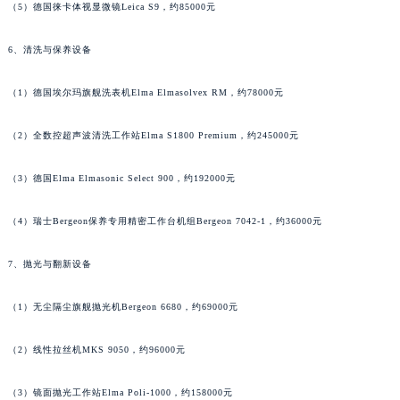
（5）德国徕卡体视显微镜Leica S9，约85000元
广西壮族自治区贺州市八步区城东街道灵峰南路法穆兰售后服务中心（需提前预约）
广西壮族自治区来宾市兴宾区桂中大道法穆兰售后服务中心（需提前预约）
6、清洗与保养设备
广西壮族自治区柳州市城中区中山中路法穆兰售后服务中心（需提前预约）
（1）德国埃尔玛旗舰洗表机Elma Elmasolvex RM，约78000元
广西壮族自治区钦州市钦南区金海湾东大街法穆兰售后服务中心（需提前预约）
广西壮族自治区梧州市万秀区龙湖镇高旺路法穆兰售后服务中心（需提前预约）
（2）全数控超声波清洗工作站Elma S1800 Premium，约245000元
广西壮族自治区玉林市玉州区金玉路法穆兰售后服务中心（需提前预约）
海南省儋州市儋州市那大镇兰洋北路法穆兰售后服务中心（需提前预约）
（3）德国Elma Elmasonic Select 900，约192000元
海南省东方市八所镇解放西路法穆兰售后服务中心（需提前预约）
（4）瑞士Bergeon保养专用精密工作台机组Bergeon 7042-1，约36000元
海南省琼海市嘉积镇东风路法穆兰售后服务中心（需提前预约）
海南省三沙市西沙区西沙群岛永兴岛北京路法穆兰售后服务中心（需提前预约）
7、抛光与翻新设备
海南省三亚市吉阳区迎宾路法穆兰售后服务中心（需提前预约）
海南省万宁市万城镇解放路法穆兰售后服务中心（需提前预约）
（1）无尘隔尘旗舰抛光机Bergeon 6680，约69000元
海南省文昌市文城镇教育东路法穆兰售后服务中心（需提前预约）
海南省五指山市通什镇三月三大道法穆兰售后服务中心（需提前预约）
（2）线性拉丝机MKS 9050，约96000元
香港特别行政区尖沙咀区油尖旺区广东道法穆兰售后服务中心（需提前预约）
（3）镜面抛光工作站Elma Poli-1000，约158000元
香港特别行政区金钟区中西区金钟道法穆兰售后服务中心（需提前预约）