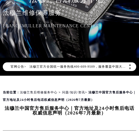
法穆兰维修保养服务
FRANCKMULLER MAINTENANCE CENTER
2026年8月法穆兰中国区售后服务网络优化升级公告
2026年8月法穆兰全国官方售后客户服务热线：400-609-9509
法穆兰官方全国统一服务热线400-609-9509，服务覆盖中国大陆、香港、澳门、台湾全部区域（非大陆需加拨“+86”）
▲
官网公告>
2026年8月法穆兰售后服务中心最新网点地址：
▼
北京市朝阳区建国门外大街甲6号华熙国际中心写字楼D座11层1102室（北京总部）（需提前预约）
北京市东城区东长安街1号东方广场写字楼W3座6层602室（需提前预约）
当前位置：
法穆兰售后维修服务中心
>
问题/知识/资讯
> 法穆兰中国官方售后服务中心｜
天津市和平区赤峰道136号天津国际金融中心写字楼26层2603室（需提前预约）
官方地址及24小时售后电话权威信息声明（2026年7月最新）
上海市徐汇区虹桥路3号港汇中心写字楼2座37层3705室（需提前预约）
法穆兰中国官方售后服务中心｜官方地址及24小时售后电话
上海市黄浦区南京东路299号宏伊国际广场写字楼8层806室（需提前预约）
权威信息声明（2026年7月最新）
南京市秦淮区中山南路1号（新街口）南京中心写字楼22层C1-1室（需提前预约）
常州市新北区龙锦路1590号现代传媒中心写字楼5号楼10层1008室（需提前预约）
徐州市鼓楼区淮海东路29号苏宁广场IFC国际金融中心写字楼35层3508室（需提前预约）