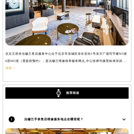
北京王府井法穆兰售后服务中心位于北京市东城区东长安街1号东方广场写字楼W3座
上
6层602室（需提前预约），是法穆兰维修保养服务网点,中心技师均接受标准培训....
（
详情 >
推荐阅读
1
法穆兰手表售后维修服务地点在哪里呢？