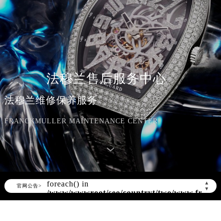
法穆兰售后服务中心
法穆兰维修保养服务
FRANCKMULLER MAINTENANCE CENTER
Warning
: Invalid argument supplied for
foreach() in
/www/wwwroot/seo/countryt/two/www.franck
content/themes/FranckMuller/header.php
▲
官网公告>
▼
on line
166