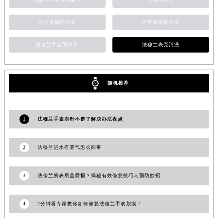
法兰克穆勒手表
理查德米勒手表
法穆兰手全面保养
法穆兰表壳清洗
随机推荐
1
法穆兰手表表针不走了解决办法盘点
2
法穆兰进水有雾气怎么回事
3
法穆兰腕表后盖磨损？揭秘有效修复技巧与预防妙招
4
2分钟看专家教你如何修复法穆兰手表划痕！