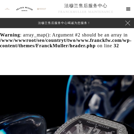
法穆兰售后服务中心
Warning
: extract() expects parameter 1 to be array, null

FRANCKMULLER MAINTENANCE
given in
/www/wwwroot/seo/countryt/two/www.franckfw.com/wp-

法穆兰售后服务中心竭诚为您服务！
content/themes/FranckMuller/header.php
on line
24
Warning
: array_map(): Argument #2 should be an array in
/www/wwwroot/seo/countryt/two/www.franckfw.com/wp-
content/themes/FranckMuller/header.php
on line
32
联系我们