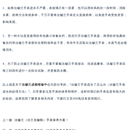
2、如果法穆兰手表进水不严重，表玻璃只有一层雾，也可以用吹风机吹一段时间，消除
水雾。烘烤方法有很多种，千万不要将法穆兰手表近火直接烘烤，以免使手表受热变形，
影响美观。
3、另一种方法是直接用纱布包裹小块氯化钙，然后打开法穆兰手表盖，将用纱布包裹的
氯化钙和法穆兰手表密封在塑料袋和盒子里，等待半天后取出法穆兰手表，水蒸气也会慢
慢消失。
4、为了防止法穆兰手表进水，尽量不要戴法穆兰手表游泳、洗澡或桑拿。法穆兰手表应
每三到四年进行一次防水试验，并更换防水圈。
以上就是关于
法穆兰成都维修中心
为您分享的，“法穆兰手表进水了怎么办（法穆兰手表
进水的处理方法）”。日常要多注意手表的保养和维护，这样对我们的手表也是有很大的
好处的。如果您想了解更多相关内容，可拨打主页400电话来咨询我们。
上一篇:
法穆兰（法兰克穆勒）手表保养方案！