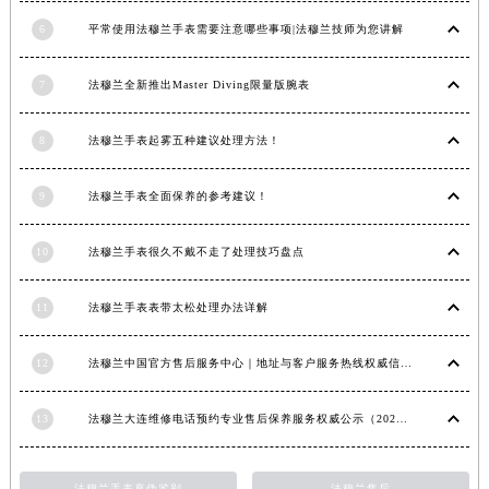
6
平常使用法穆兰手表需要注意哪些事项|法穆兰技师为您讲解
7
法穆兰全新推出Master Diving限量版腕表
8
法穆兰手表起雾五种建议处理方法！
9
法穆兰手表全面保养的参考建议！
10
法穆兰手表很久不戴不走了处理技巧盘点
11
法穆兰手表表带太松处理办法详解
12
法穆兰中国官方售后服务中心｜地址与客户服务热线权威信息通知（2026年7月最新）
13
法穆兰大连维修电话预约专业售后保养服务权威公示（2026年7月最新）
法穆兰手表真伪鉴别
法穆兰售后