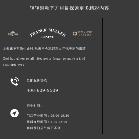
福建省莆田市城厢区霞林街道荔华东大道法穆兰售后服务中心（需提前预约）
轻轻滑动下方栏目探索更多精彩内容
福建省三明市三元区东乾二路法穆兰售后服务中心（需提前预约）
福建省漳州市龙文区步港路法穆兰售后服务中心（需提前预约）
江苏省常州市新北区龙锦路1590号现代传媒中心5号楼10层1008室法穆兰售后服务中心（需提前预约）
江苏省淮安市清江浦区淮海北路法穆兰售后服务中心（需提前预约）
上帝赐予万物生命时,从来不会忘记造出寻找美丽的眼睛
江苏省连云港市海州区通灌北路法穆兰售后服务中心（需提前预约）
江苏省南京市秦淮区中山南路1号南京中心22层22-C1-C3室法穆兰售后服务中心（需提前预约）
God has given to all life, never forget to make a find
beautiful eyes
江苏省宿迁市宿城区西湖路法穆兰售后服务中心（需提前预约）
江苏省泰州市海陵区永定东路399号置地商务中心东塔（华润万象城）17层1706室法穆兰售后服务中心（需提前预约）

总部服务热线
江苏省徐州市鼓楼区淮海东路29号苏宁广场IFC国际金融中心35层3508室法穆兰售后服务中心（需提前预约）
400-609-9509
江苏省盐城市盐都区世纪大道5号盐城金融城写字楼1号楼16层1604室法穆兰售后服务中心（需提前预约）
江苏省扬州市邗江区国展路29号星耀天地写字楼1号楼18层1803室法穆兰售后服务中心（需提前预约）
营业时间：
江苏省镇江市京口区中山东路法穆兰售后服务中心（需提前预约）

门店营业时间：09:00-19:30
江西省抚州市临川区赣东大道法穆兰售后服务中心（需提前预约）
客服在线时间：8:00-22:00
江西省赣州市章贡区文清路法穆兰售后服务中心（需提前预约）
客服及门店节假日不休
江西省吉安市吉州区井冈山大道法穆兰售后服务中心（需提前预约）