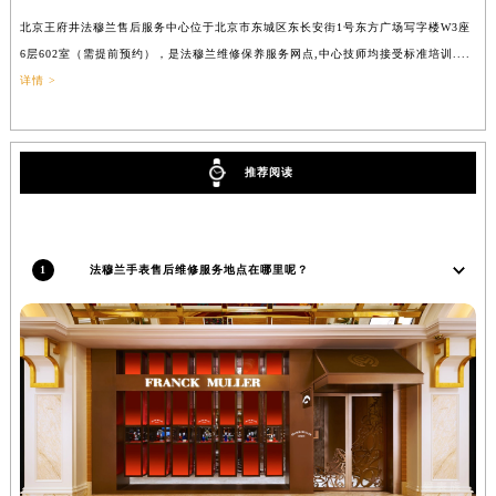
吉林省辽源市龙山区人民大街法穆兰售后服务中心（需提前预约）
北京王府井法穆兰售后服务中心位于北京市东城区东长安街1号东方广场写字楼W3座
上
吉林省梅河口市新华街道梅河大街法穆兰售后服务中心（需提前预约）
6层602室（需提前预约），是法穆兰维修保养服务网点,中心技师均接受标准培训....
（
详情 >
吉林省四平市铁东区紫气大路与南九经街交汇处法穆兰售后服务中心（需提前预约）
吉林省松原市宁江区五环大街法穆兰售后服务中心（需提前预约）
吉林省通化市东昌区环通乡江南大街法穆兰售后服务中心（需提前预约）
推荐阅读
吉林省延边市延吉市解放路法穆兰售后服务中心（需提前预约）
辽宁省鞍山市铁东区站前街法穆兰售后服务中心（需提前预约）
辽宁省本溪市平山区胜利路法穆兰售后服务中心（需提前预约）
1
法穆兰手表售后维修服务地点在哪里呢？
辽宁省朝阳市双塔区新华路法穆兰售后服务中心（需提前预约）
辽宁省丹东市振兴区七经街法穆兰售后服务中心（需提前预约）
辽宁省抚顺市新抚区东一路法穆兰售后服务中心（需提前预约）
辽宁省阜新市海州区解放大街法穆兰售后服务中心（需提前预约）
辽宁省葫芦岛市连山区中央路法穆兰售后服务中心（需提前预约）
辽宁省锦州市古塔区中央大街法穆兰售后服务中心（需提前预约）
辽宁省辽阳市白塔区新运大街法穆兰售后服务中心（需提前预约）
辽宁省盘锦市兴隆台区石油大街法穆兰售后服务中心（需提前预约）