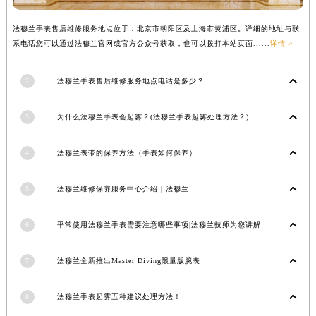
辽宁省铁岭市银州区南马路法穆兰售后服务中心（需提前预约）
法穆兰手表售后维修服务地点位于：北京市朝阳区及上海市黄浦区。详细的地址与联
辽宁省营口市站前区市府路与渤海大街交叉口法穆兰售后服务中心（需提前预约）
系电话您可以通过法穆兰官网或官方公众号获取，也可以拨打本站页面......
详情 >
辽宁省沈阳市沈河区中街路137号亨得利名表维修授权店1楼法穆兰售后服务中心（需提前预约）
辽宁省沈阳市沈河区中街路83号亨得利名表维修授权店1楼法穆兰售后服务中心（需提前预约）
2
法穆兰手表售后维修服务地点电话是多少？
北京市朝阳区建国门外大街甲6号华熙国际中心D座11层1102室法穆兰售后服务中心（北京总部）（需提前预约）
北京市东城区东长安街1号王府井东方广场W3座6层602室法穆兰售后服务中心（需提前预约）
3
为什么法穆兰手表会起雾？(法穆兰手表起雾处理方法？)
河北省保定市竞秀区朝阳北大街北国先天下法穆兰售后服务中心（需提前预约）
内蒙古自治区阿拉善盟市左旗土尔扈特大街法穆兰售后服务中心（需提前预约）
4
法穆兰表带的保养方法（手表如何保养）
内蒙古自治区巴彦淖尔市临河区新华街法穆兰售后服务中心（需提前预约）
5
法穆兰维修保养服务中心介绍 | 法穆兰
内蒙古自治区包头市青山区幸福路甲3号王府井百货名表维修法穆兰售后服务中心（需提前预约）
内蒙古自治区赤峰市红山区哈达街法穆兰售后服务中心（需提前预约）
6
平常使用法穆兰手表需要注意哪些事项|法穆兰技师为您讲解
内蒙古自治区鄂尔多斯市东胜区伊金霍洛街法穆兰售后服务中心（需提前预约）
内蒙古自治区呼伦贝尔市海拉尔区中央街法穆兰售后服务中心（需提前预约）
7
法穆兰全新推出Master Diving限量版腕表
内蒙古自治区通辽市科尔沁区明仁大街法穆兰售后服务中心（需提前预约）
内蒙古自治区乌海市海勃湾区人民南路法穆兰售后服务中心（需提前预约）
8
法穆兰手表起雾五种建议处理方法！
内蒙古自治区乌兰察布市集宁区恩和大街法穆兰售后服务中心（需提前预约）