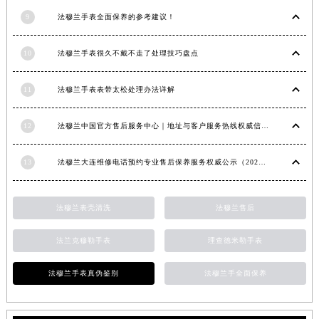
内蒙古自治区锡林郭勒盟市锡林浩特市光明街与额尔敦路交叉口法穆兰售后服务中心（需提前预约）
9
法穆兰手表全面保养的参考建议！
内蒙古自治区兴安盟市乌兰浩特市兴安大街法穆兰售后服务中心（需提前预约）
10
法穆兰手表很久不戴不走了处理技巧盘点
山西省大同市平城区迎宾街法穆兰售后服务中心（需提前预约）
山西省晋城市城区黄华街法穆兰售后服务中心（需提前预约）
11
法穆兰手表表带太松处理办法详解
山西省晋中市榆次区顺城街法穆兰售后服务中心（需提前预约）
山西省临汾市尧都区解放路法穆兰售后服务中心（需提前预约）
12
法穆兰中国官方售后服务中心｜地址与客户服务热线权威信息通知（2026年7月最新）
山西省吕梁市离石区永宁中路与建设街交叉口法穆兰售后服务中心（需提前预约）
山西省朔州市朔城区怡西路与鄯阳西街交汇处法穆兰售后服务中心（需提前预约）
13
法穆兰大连维修电话预约专业售后保养服务权威公示（2026年7月最新）
山西省忻州市忻府区和平东街与七一南路交叉口法穆兰售后服务中心（需提前预约）
山西省阳泉市郊区平阳东街与新城大道交叉口法穆兰售后服务中心（需提前预约）
法穆兰表壳清洗
法穆兰售后
山西省运城市盐湖区河东街法穆兰售后服务中心（需提前预约）
山西省长治市潞州区英雄中路法穆兰售后服务中心（需提前预约）
法兰克穆勒手表
理查德米勒手表
山西省太原市迎泽区迎泽街道解放路15号亨得利名表维修授权店3楼法穆兰售后服务中心（需提前预约）
天津市和平区赤峰道136号天津国际金融中心26层2603室法穆兰售后服务中心（需提前预约）
法穆兰手表真伪鉴别
法穆兰手全面保养
安徽省安庆市迎江区人民路法穆兰售后服务中心（需提前预约）
安徽省蚌埠市蚌山区淮河路法穆兰售后服务中心（需提前预约）