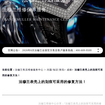
法穆兰维修保养服务
FRANCKMULLER MAINTENANCE CENTER
2026年8月法穆兰中国区售后服务网络优化升级公告
2026年8月法穆兰全国官方售后客户服务热线：400-609-9509
▲
官网公告>
法穆兰官方全国统一服务热线400-609-9509，服务覆盖中国大陆、香港、澳门、台湾全部区域（非大陆需加拨“+86”）
▼
2026年8月法穆兰售后服务中心最新网点地址：
北京市朝阳区建国门外大街甲6号华熙国际中心写字楼D座11层1102室（北京总部）（需提前预约）
当前位置：
法穆兰售后维修服务中心
>
问题/知识/资讯
>
成都
> 法穆兰表壳上的划痕可采
北京市东城区东长安街1号东方广场写字楼W3座6层602室（需提前预约）
用的修复方法！
天津市和平区赤峰道136号天津国际金融中心写字楼26层2603室（需提前预约）
法穆兰表壳上的划痕可采用的修复方法！
上海市徐汇区虹桥路3号港汇中心写字楼2座37层3705室（需提前预约）
上海市黄浦区南京东路299号宏伊国际广场写字楼8层806室（需提前预约）
南京市秦淮区中山南路1号（新街口）南京中心写字楼22层C1-1室（需提前预约）
常州市新北区龙锦路1590号现代传媒中心写字楼5号楼10层1008室（需提前预约）
法穆兰维修中心分享：“法穆兰表壳上的划痕可采用的修