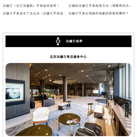
法穆兰（法兰克穆勒）手表如何保养！
正确的法穆兰手表校准方法（调整周历法穆兰手表）
甘肃省兰州市七里河区西津西路16号兰州中心写字楼21层2102室（需提前预约）
法穆兰手表进水了怎么办（法穆兰手表进水的处理方法）
法穆兰手表出现偷停现象的原因有哪些？
重庆市解放碑渝中区民权路28号英利国际金融中心写字楼20层01室（需提前预约）
黑龙江省大庆市萨尔图区会战大街法穆兰售后服务中心（需提前预约）
黑龙江省鹤岗市向阳区红军路法穆兰售后服务中心（需提前预约）
黑龙江省黑河市爱辉区中央街法穆兰售后服务中心（需提前预约）
法穆兰保养
黑龙江省鸡西市鸡冠区红军路法穆兰售后服务中心（需提前预约）
北京法穆兰售后服务中心
黑龙江省佳木斯市向阳区长安路法穆兰售后服务中心（需提前预约）
黑龙江省牡丹江市东安区太平路法穆兰售后服务中心（需提前预约）
黑龙江省七台河市桃山区大同街法穆兰售后服务中心（需提前预约）
黑龙江省齐齐哈尔市龙沙区龙华路法穆兰售后服务中心（需提前预约）
黑龙江省双鸭山市尖山区新兴大街法穆兰售后服务中心（需提前预约）
黑龙江省绥化市北林区新华街与康庄路交叉口法穆兰售后服务中心（需提前预约）
黑龙江省伊春市伊美区通河路法穆兰售后服务中心（需提前预约）
吉林省白城市洮北区明仁南街法穆兰售后服务中心（需提前预约）
吉林省白山市浑江区浑江大街法穆兰售后服务中心（需提前预约）
吉林省吉林市船营区河南街法穆兰售后服务中心（需提前预约）