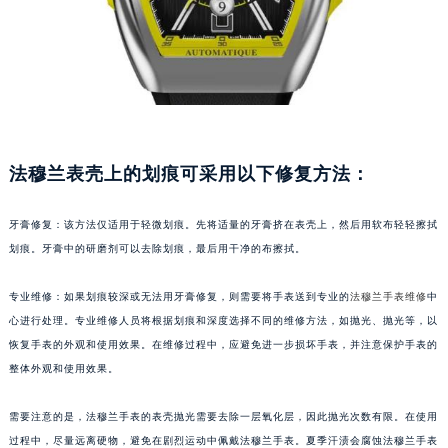
福州市鼓楼区五四路128-1号恒力城写字楼15层03室（需提前预约）
成都市锦江区人民东路6号SAC东原中心写字楼24层2406B室（需提前预约）
重庆市江北区观音桥步行街2号融恒时代广场写字楼9层902室（需提前预约）
长沙市芙蓉区定王台街道建湘路393号世茂环球金融中心写字楼（芙蓉广场）10层13室（需提前预约）
郑州市二七区铭功路10号华润大厦写字楼29层2905室（需提前预约）
太原市迎泽区解放路15号亨得利名表服务中心（品牌授权店）3层整层（需提前预约）
法穆兰表壳上的划痕可采用以下修复方法：
沈阳市沈河区中街路137号亨得利名表服务中心（品牌授权店）1层整层（需提前预约）
沈阳市沈河区中街路83号亨得利名表服务中心（品牌授权店）1层整层（需提前预约）
牙膏修复：该方法仅适用于轻微划痕。先将适量的牙膏挤在表壳上，然后用软布轻轻擦拭
乌鲁木齐市天山区红山路26号时代广场（CCMALL）C座17层17-B（需提前预约）
划痕。牙膏中的研磨剂可以去除划痕，最后用干净的布擦拭。
温州市鹿城区锦绣路1067号置信广场10层1015室（需提前预约）
专业维修：如果划痕较深或无法用牙膏修复，则需要将手表送到专业的
法穆兰手表维修
中
哈尔滨市道里区友谊西路600号富力中心T2座写字楼29层03室（需提前预约）
心进行处理。专业维修人员将根据划痕和深度选择不同的维修方法，如抛光、抛光等，以
大连市中山区人民路15号国际金融大厦7层G室（需提前预约）
恢复手表的外观和使用效果。在维修过程中，应避免进一步损坏手表，并注意保护手表的
佛山市禅城区季华五路57号万科金融中心C座12层1205室（需提前预约）
整体外观和使用效果。
东莞市东城街道鸿福东路1号民盈国贸中心T1写字楼9层907室（需提前预约）
无锡市梁溪区人民中路139号恒隆广场写字楼1座11层1104室（需提前预约）
需要注意的是，法穆兰手表的表壳抛光需要去除一层氧化层，因此抛光次数有限。在使用
南通市崇川区工农路57号圆融广场写字楼16层1603室（需提前预约）
过程中，尽量远离硬物，避免在剧烈运动中佩戴法穆兰手表。夏季汗渍会腐蚀法穆兰手表