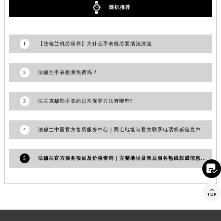
随机推荐
安徽省亳州市谯城区魏武大道法穆兰售后服务中心（需提前预约）
安徽省池州市贵池区长江路法穆兰售后服务中心（需提前预约）
安徽省滁州市琅琊区南谯北路法穆兰售后服务中心（需提前预约）
1
【法穆兰机芯保养】为什么手表机芯要清洗洗油
安徽省阜阳市颍州区颍州北路法穆兰售后服务中心（需提前预约）
安徽省淮北市相山区淮海路法穆兰售后服务中心（需提前预约）
2
法穆兰手表检测免费吗？
安徽省淮南市田家庵区国庆中路法穆兰售后服务中心（需提前预约）
安徽省黄山市屯溪区黄山西路法穆兰售后服务中心（需提前预约）
3
法兰克穆勒手表的日常保养方法有哪些?
安徽省六安市金安区解放中路法穆兰售后服务中心（需提前预约）
安徽省马鞍山市雨山区湖南西路法穆兰售后服务中心（需提前预约）
4
法穆兰中国官方售后服务中心｜网点地址与官方联系电话权威信息声明（2026年6月最新）
安徽省宿州市埇桥区人民中路法穆兰售后服务中心（需提前预约）
安徽省铜陵市铜官区石城大道法穆兰售后服务中心（需提前预约）
5
法穆兰官方服务项目及价格查询｜完整地址及售后服务热线权威信息通告（2026年7月最新）
安徽省芜湖市镜湖区中山路步行街法穆兰售后服务中心（需提前预约）

安徽省宣城市宣州区叠嶂西路法穆兰售后服务中心（需提前预约）

福建省龙岩市新罗区九一南路法穆兰售后服务中心（需提前预约）
福建省南平市建阳区人民西路法穆兰售后服务中心（需提前预约）
福建省宁德市蕉城区天湖东路法穆兰售后服务中心（需提前预约）