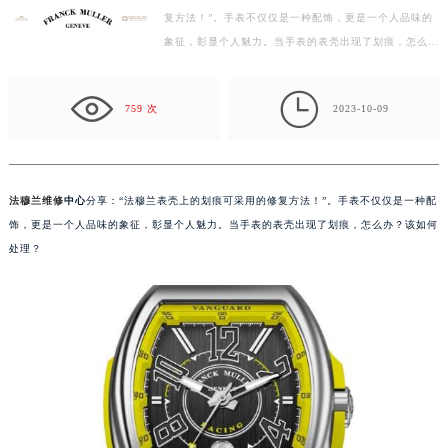
复方法！”。手表不仅仅是一种配饰，更是一个人品味的
徐州市鼓楼区淮海东路29号苏宁广场IFC国际金融中心写字楼35层3508室（需提前预约）
象征，彰显个人魅力。当手表的表壳出现了划痕，怎么
扬州市邗江区国展路29号星耀天地写字楼1号楼18层1803室（需提前预约）
办？该如何处理？ 法穆兰表壳上的划痕可采用…
盐城市盐都区世纪大道5号盐城金融城写字楼1号楼16层1604室（需提前预约）

泰州市海陵区永定东路399号置地商务中心东塔写字楼（华润万象城）17层1706室（需提前预约）
759 次
2023-10-09
宁波市江北区大闸南路500号来福士广场办公楼20层2009室（需提前预约）
杭州市上城区钱江路1366号华润大厦写字楼A座5层503-5室（需提前预约）
金华市金东区东市南街777号金华万达广场写字楼4号楼22层2209室（需提前预约）
法穆兰维修
中心
分享：“法穆兰表壳上的划痕可采用的修复方法！”。手表不仅仅是一种配
绍兴市越城区胜利东路379号世茂天际中心写字楼8层805室（需提前预约）
饰，更是一个人品味的象征，彰显个人魅力。当手表的表壳出现了划痕，怎么办？该如何
嘉兴市南湖区广益路705号嘉兴世界贸易中心写字楼A座13层1304室（需提前预约）
处理？
南昌市红谷滩新区红谷中大道998号绿地双子塔（中央广场）A1座办公楼14层07室（需提前预约）
济南市历下区经十路11111号华润中心写字楼（万象城）15层1508室（需提前预约）
广州市天河区天河路230号万菱汇国际中心写字楼A塔7层704室（需提前预约）
广州市越秀区环市东路371-375号世界贸易中心大厦南塔写字楼15层07室（需提前预约）
深圳市罗湖区深南东路5001号华润大厦写字楼17层1701室（需提前预约）
惠州市惠城区江北文昌一路7号华贸大厦写字楼1座30层05室（需提前预约）
厦门市思明区湖滨东路95号华润大厦写字楼B座11层1104室（需提前预约）