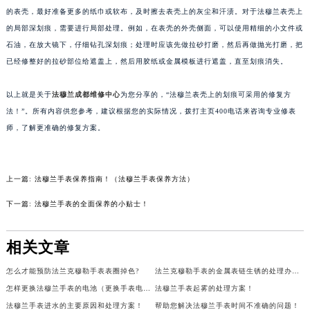
的表壳，最好准备更多的纸巾或软布，及时擦去表壳上的灰尘和汗渍。对于法穆兰表壳上
苏州市苏州工业园区星港街199号苏州中心办公楼C座22层08室（需提前预约）
的局部深划痕，需要进行局部处理。例如，在表壳的外壳侧面，可以使用精细的小文件或
武汉市江汉区解放大道686号世界贸易大厦38层09室（需提前预约）
石油，在放大镜下，仔细钻孔深划痕；处理时应该先做拉砂打磨，然后再做抛光打磨，把
南宁市青秀区金湖路59号地王大厦12楼1224室（需提前预约）
已经修整好的拉砂部位给遮盖上，然后用胶纸或金属模板进行遮盖，直至划痕消失。
合肥市蜀山区潜山路111号万象城华润大厦B座12楼03室（需提前预约）
泉州市丰泽区宝洲路729号浦西万达中心写字楼A座7楼709室（需提前预约）
以上就是关于
法穆兰成都维修中心
为您分享的，“法穆兰表壳上的划痕可采用的修复方
青岛市南区山东路6号华润大厦B座22层04室（需提前预约）
法！”。所有内容供您参考，建议根据您的实际情况，拨打主页400电话来咨询专业修表
师，了解更准确的修复方案。
烟台市芝罘区胜利路139号万达金融中心A座907室（需提前预约）
长春市朝阳区西安大路727号中银大厦A座(旺进大厦)18层09室（需提前预约）
贵阳市南明区都司高架桥路33号亨特国际金融中心14楼14D（需提前预约）
上一篇:
法穆兰手表保养指南！（法穆兰手表保养方法）
昆明市盘龙区北京路928号同德昆明广场写字楼10层06室（需提前预约）
下一篇:
法穆兰手表的全面保养的小贴士！
石家庄市长安区中山东路39号勒泰中心写字楼B座13层07室（需提前预约）
西安市碑林区南关正街88号华侨城长安国际中心E座6楼10室（需提前预约）
相关文章
海口市龙华区金贸东路5号海口华润大厦B座17层1707室（需提前预约）
唐山市路南区新华东道100号万达广场写字楼A座10层1002室（需提前预约）
怎么才能预防法兰克穆勒手表表圈掉色?
法兰克穆勒手表的金属表链生锈的处理办法有哪些?
台州市椒江区东海大道1800号腾达中心东1幢20楼2002室（需提前预约）
怎样更换法穆兰手表的电池（更换手表电池）
法穆兰手表起雾的处理方案！
内蒙古自治区呼和浩特市玉泉区大学西街70号华润万象城写字楼（鄂尔多斯大厦）23层2326室（需提前预约）
法穆兰手表进水的主要原因和处理方案！
帮助您解决法穆兰手表时间不准确的问题！