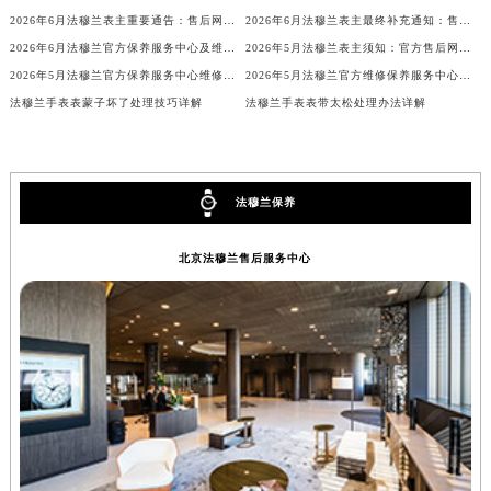
甘肃省兰州市七里河区西津西路16号兰州中心写字楼21层2102室（需提前预约）
2026年6月法穆兰表主重要通告：售后网点搬迁与新增
2026年6月法穆兰表主最终补充通知：售后网点迁址及新开业
2026年6月法穆兰官方保养服务中心及维修点迁移与新设补充公告
2026年5月法穆兰表主须知：官方售后网点迁址及新开
重庆市解放碑渝中区民权路28号英利国际金融中心写字楼20层01室（需提前预约）
2026年5月法穆兰官方保养服务中心维修点搬迁及增设补充方案文件
2026年5月法穆兰官方维修保养服务中心搬迁与新设点补充确认通告原文发布完毕
黑龙江省大庆市萨尔图区会战大街法穆兰售后服务中心（需提前预约）
法穆兰手表表蒙子坏了处理技巧详解
法穆兰手表表带太松处理办法详解
黑龙江省鹤岗市向阳区红军路法穆兰售后服务中心（需提前预约）
黑龙江省黑河市爱辉区中央街法穆兰售后服务中心（需提前预约）
黑龙江省鸡西市鸡冠区红军路法穆兰售后服务中心（需提前预约）
法穆兰保养
黑龙江省佳木斯市向阳区长安路法穆兰售后服务中心（需提前预约）
黑龙江省牡丹江市东安区太平路法穆兰售后服务中心（需提前预约）
北京法穆兰售后服务中心
黑龙江省七台河市桃山区大同街法穆兰售后服务中心（需提前预约）
黑龙江省齐齐哈尔市龙沙区龙华路法穆兰售后服务中心（需提前预约）
黑龙江省双鸭山市尖山区新兴大街法穆兰售后服务中心（需提前预约）
黑龙江省绥化市北林区新华街与康庄路交叉口法穆兰售后服务中心（需提前预约）
黑龙江省伊春市伊美区通河路法穆兰售后服务中心（需提前预约）
吉林省白城市洮北区明仁南街法穆兰售后服务中心（需提前预约）
吉林省白山市浑江区浑江大街法穆兰售后服务中心（需提前预约）
吉林省吉林市船营区河南街法穆兰售后服务中心（需提前预约）