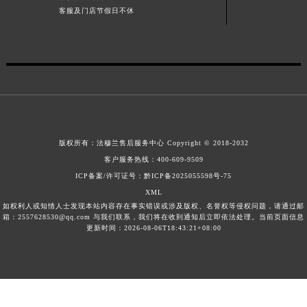
客服及门店节假日不休
江西省景德镇市珠山区珠山中路法穆兰售后服务中心（需提前预约）
江西省九江市浔阳区浔阳路法穆兰售后服务中心（需提前预约）
江西省南昌市红谷滩新区红谷中大道998号绿地双子塔（中央广场）A1座办公楼14层1407室法穆兰售后服务中心（需提前预约）
江西省萍乡市安源区萍安北大道与康庄路交叉口法穆兰售后服务中心（需提前预约）
江西省上饶市信州区滨江西路法穆兰售后服务中心（需提前预约）
江西省新余市渝水区北湖西路法穆兰售后服务中心（需提前预约）
江西省宜春市袁州区中山中路法穆兰售后服务中心（需提前预约）
版权所有：
法穆兰售后服务中心
Copyright © 2018-2032
江西省鹰潭市月湖区胜利东路法穆兰售后服务中心（需提前预约）
客户服务热线：
400-609-9509
山东省德州市德城区东风中路法穆兰售后服务中心（需提前预约）
ICP备案/许可证号：黔ICP备2025055598号-75
山东省东营市东营区济南路法穆兰售后服务中心（需提前预约）
XML
山东省济南市历下区经十路11111号华润中心写字楼（万象城）15层1508室法穆兰售后服务中心（需提前预约）
如权利人或知情人士发现本站内容存在事实错误或涉及版权、名誉权等侵权问题，请通过邮
箱：2557628530@qq.com 与我们联系，我们将在收到通知后立即依法处理。当前页面信息
山东省济宁市任城区太白楼路法穆兰售后服务中心（需提前预约）
更新时间：2026-08-06T18:43:21+08:00
山东省莱芜市文化南路8号银座商城名表维修一楼名表维修法穆兰售后服务中心（需提前预约）
山东省临沂市兰山区解放路法穆兰售后服务中心（需提前预约）
山东省日照市东港区烟台路法穆兰售后服务中心（需提前预约）
山东省泰安市泰山区财源街道泰山大街法穆兰售后服务中心（需提前预约）