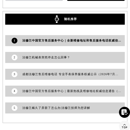
安徽省亳州市谯城区魏武大道法穆兰售后服务中心（需提前预约）
安徽省池州市贵池区长江路法穆兰售后服务中心（需提前预约）
随机推荐
安徽省滁州市琅琊区南谯北路法穆兰售后服务中心（需提前预约）
安徽省阜阳市颍州区颍州北路法穆兰售后服务中心（需提前预约）
安徽省淮北市相山区淮海路法穆兰售后服务中心（需提前预约）
1
法穆兰中国官方售后服务中心｜全新维修地址和售后服务电话权威信息声明（2026年6月最新）
安徽省淮南市田家庵区国庆中路法穆兰售后服务中心（需提前预约）
安徽省黄山市屯溪区黄山西路法穆兰售后服务中心（需提前预约）
2
法穆兰机械表突然停走怎么回事？
安徽省六安市金安区解放中路法穆兰售后服务中心（需提前预约）
安徽省马鞍山市雨山区湖南西路法穆兰售后服务中心（需提前预约）
3
成都法穆兰售后维修电话 专业手表保养服务权威公示（2026年7月最新）
安徽省宿州市埇桥区人民中路法穆兰售后服务中心（需提前预约）
安徽省铜陵市铜官区石城大道法穆兰售后服务中心（需提前预约）
4
法穆兰中国官方售后服务中心｜最新热线及维修地址权威信息通告（2026年6月最新）
安徽省芜湖市镜湖区中山路步行街法穆兰售后服务中心（需提前预约）
安徽省宣城市宣州区叠嶂西路法穆兰售后服务中心（需提前预约）
5
法穆兰戴久了弄脏了怎么办|法穆兰技师为您讲解

福建省龙岩市新罗区九一南路法穆兰售后服务中心（需提前预约）
福建省南平市建阳区人民西路法穆兰售后服务中心（需提前预约）

福建省宁德市蕉城区天湖东路法穆兰售后服务中心（需提前预约）