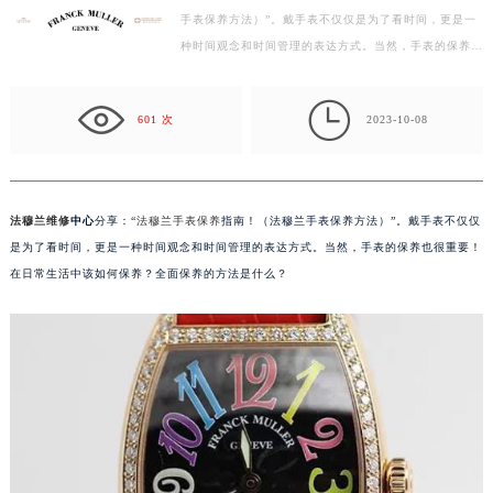
手表保养方法）”。戴手表不仅仅是为了看时间，更是一
徐州市鼓楼区淮海东路29号苏宁广场IFC国际金融中心写字楼35层3508室（需提前预约）
种时间观念和时间管理的表达方式。当然，手表的保养也
扬州市邗江区国展路29号星耀天地写字楼1号楼18层1803室（需提前预约）
很重要！在日常生活中该如何保养？全面保养的方法是…
盐城市盐都区世纪大道5号盐城金融城写字楼1号楼16层1604室（需提前预约）

泰州市海陵区永定东路399号置地商务中心东塔写字楼（华润万象城）17层1706室（需提前预约）
601 次
2023-10-08
宁波市江北区大闸南路500号来福士广场办公楼20层2009室（需提前预约）
杭州市上城区钱江路1366号华润大厦写字楼A座5层503-5室（需提前预约）
金华市金东区东市南街777号金华万达广场写字楼4号楼22层2209室（需提前预约）
法穆兰维修
中心
分享：“
法穆兰手表保养
指南！（法穆兰手表保养方法）”。戴手表不仅仅
绍兴市越城区胜利东路379号世茂天际中心写字楼8层805室（需提前预约）
是为了看时间，更是一种时间观念和时间管理的表达方式。当然，手表的保养也很重要！
嘉兴市南湖区广益路705号嘉兴世界贸易中心写字楼A座13层1304室（需提前预约）
在日常生活中该如何保养？全面保养的方法是什么？
南昌市红谷滩新区红谷中大道998号绿地双子塔（中央广场）A1座办公楼14层07室（需提前预约）
济南市历下区经十路11111号华润中心写字楼（万象城）15层1508室（需提前预约）
广州市天河区天河路230号万菱汇国际中心写字楼A塔7层704室（需提前预约）
广州市越秀区环市东路371-375号世界贸易中心大厦南塔写字楼15层07室（需提前预约）
深圳市罗湖区深南东路5001号华润大厦写字楼17层1701室（需提前预约）
惠州市惠城区江北文昌一路7号华贸大厦写字楼1座30层05室（需提前预约）
厦门市思明区湖滨东路95号华润大厦写字楼B座11层1104室（需提前预约）