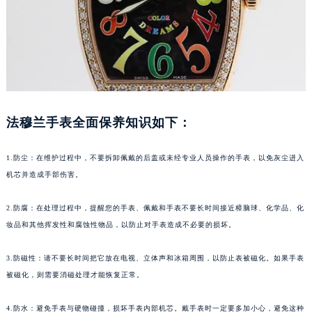
福州市鼓楼区五四路128-1号恒力城写字楼15层03室（需提前预约）
成都市锦江区人民东路6号SAC东原中心写字楼24层2406B室（需提前预约）
重庆市江北区观音桥步行街2号融恒时代广场写字楼9层902室（需提前预约）
长沙市芙蓉区定王台街道建湘路393号世茂环球金融中心写字楼（芙蓉广场）10层13室（需提前预约）
郑州市二七区铭功路10号华润大厦写字楼29层2905室（需提前预约）
太原市迎泽区解放路15号亨得利名表服务中心（品牌授权店）3层整层（需提前预约）
法穆兰手表全面保养知识如下：
沈阳市沈河区中街路137号亨得利名表服务中心（品牌授权店）1层整层（需提前预约）
沈阳市沈河区中街路83号亨得利名表服务中心（品牌授权店）1层整层（需提前预约）
1.防尘：在维护过程中，不要拆卸佩戴的后盖或未经专业人员操作的手表，以免灰尘进入
乌鲁木齐市天山区红山路26号时代广场（CCMALL）C座17层17-B（需提前预约）
机芯并造成手部伤害。
温州市鹿城区锦绣路1067号置信广场10层1015室（需提前预约）
哈尔滨市道里区友谊西路600号富力中心T2座写字楼29层03室（需提前预约）
2.防腐：在处理过程中，提醒您的手表、佩戴和手表不要长时间接近樟脑球、化学品、化
妆品和其他挥发性和腐蚀性物品，以防止对手表造成不必要的损坏。
大连市中山区人民路15号国际金融大厦7层G室（需提前预约）
佛山市禅城区季华五路57号万科金融中心C座12层1205室（需提前预约）
3.防磁性：请不要长时间把它放在电视、立体声和冰箱周围，以防止表被磁化。如果手表
东莞市东城街道鸿福东路1号民盈国贸中心T1写字楼9层907室（需提前预约）
被磁化，则需要消磁处理才能恢复正常。
无锡市梁溪区人民中路139号恒隆广场写字楼1座11层1104室（需提前预约）
南通市崇川区工农路57号圆融广场写字楼16层1603室（需提前预约）
4.防水：避免手表与硬物碰撞，损坏手表内部机芯。戴手表时一定要多加小心，避免这种