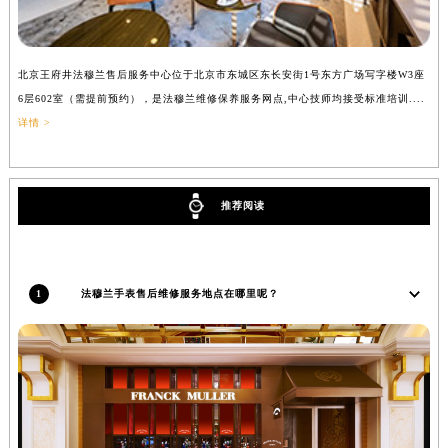
吉林省辽源市龙山区人民大街法穆兰售后服务中心（需提前预约）
吉林省梅河口市新华街道梅河大街法穆兰售后服务中心（需提前预约）
北京王府井法穆兰售后服务中心位于北京市东城区东长安街1号东方广场写字楼W3座
上
吉林省四平市铁东区紫气大路与南九经街交汇处法穆兰售后服务中心（需提前预约）
6层602室（需提前预约），是法穆兰维修保养服务网点,中心技师均接受标准培训....
（
吉林省松原市宁江区五环大街法穆兰售后服务中心（需提前预约）
详情 >
吉林省通化市东昌区环通乡江南大街法穆兰售后服务中心（需提前预约）
吉林省延边市延吉市解放路法穆兰售后服务中心（需提前预约）
辽宁省鞍山市铁东区站前街法穆兰售后服务中心（需提前预约）
推荐阅读
辽宁省本溪市平山区胜利路法穆兰售后服务中心（需提前预约）
辽宁省朝阳市双塔区新华路法穆兰售后服务中心（需提前预约）
辽宁省丹东市振兴区七经街法穆兰售后服务中心（需提前预约）
1
法穆兰手表售后维修服务地点在哪里呢？
辽宁省抚顺市新抚区东一路法穆兰售后服务中心（需提前预约）
辽宁省阜新市海州区解放大街法穆兰售后服务中心（需提前预约）
辽宁省葫芦岛市连山区中央路法穆兰售后服务中心（需提前预约）
辽宁省锦州市古塔区中央大街法穆兰售后服务中心（需提前预约）
辽宁省辽阳市白塔区新运大街法穆兰售后服务中心（需提前预约）
辽宁省盘锦市兴隆台区石油大街法穆兰售后服务中心（需提前预约）