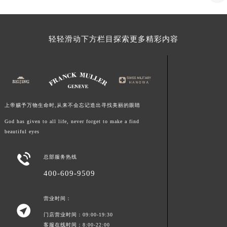
福建省莆田市城厢区霞林街道荔华东大道法穆兰售后服务中心（需提前预约）
福建省三明市三元区东乾二路法穆兰售后服务中心（需提前预约）
轻轻滑动下方栏目探索更多精彩内容
福建省漳州市龙文区步港路法穆兰售后服务中心（需提前预约）
江苏省常州市新北区龙锦路1590号现代传媒中心5号楼10层1008室法穆兰售后服务中心（需提前预约）
江苏省淮安市清江浦区淮海北路法穆兰售后服务中心（需提前预约）
江苏省连云港市海州区通灌北路法穆兰售后服务中心（需提前预约）
江苏省南京市秦淮区中山南路1号南京中心22层22-C1-C3室法穆兰售后服务中心（需提前预约）
上帝赐予万物生命时,从来不会忘记造出寻找美丽的眼睛
江苏省宿迁市宿城区西湖路法穆兰售后服务中心（需提前预约）
God has given to all life, never forget to make a find
江苏省泰州市海陵区永定东路399号置地商务中心东塔（华润万象城）17层1706室法穆兰售后服务中心（需提前预约）
beautiful eyes
江苏省徐州市鼓楼区淮海东路29号苏宁广场IFC国际金融中心35层3508室法穆兰售后服务中心（需提前预约）
江苏省盐城市盐都区世纪大道5号盐城金融城写字楼1号楼16层1604室法穆兰售后服务中心（需提前预约）

总部服务热线
江苏省扬州市邗江区国展路29号星耀天地写字楼1号楼18层1803室法穆兰售后服务中心（需提前预约）
400-609-9509
江苏省镇江市京口区中山东路法穆兰售后服务中心（需提前预约）
江西省抚州市临川区赣东大道法穆兰售后服务中心（需提前预约）
营业时间：

江西省赣州市章贡区文清路法穆兰售后服务中心（需提前预约）
门店营业时间：09:00-19:30
江西省吉安市吉州区井冈山大道法穆兰售后服务中心（需提前预约）
客服在线时间：8:00-22:00