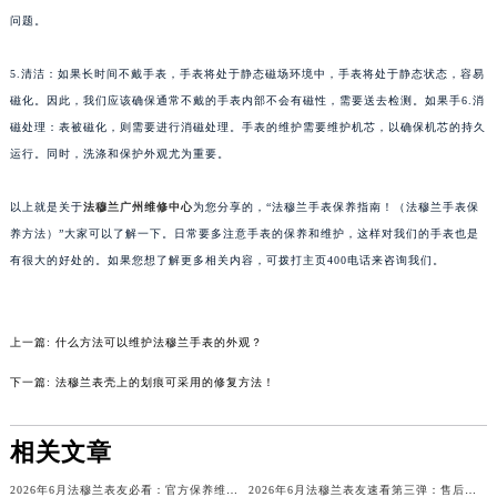
苏州市苏州工业园区星港街199号苏州中心办公楼C座22层08室（需提前预约）
问题。
武汉市江汉区解放大道686号世界贸易大厦38层09室（需提前预约）
5.清洁：如果长时间不戴手表，手表将处于静态磁场环境中，手表将处于静态状态，容易
南宁市青秀区金湖路59号地王大厦12楼1224室（需提前预约）
磁化。因此，我们应该确保通常不戴的手表内部不会有磁性，需要送去检测。如果手6.消
合肥市蜀山区潜山路111号万象城华润大厦B座12楼03室（需提前预约）
磁处理：表被磁化，则需要进行消磁处理。手表的维护需要维护机芯，以确保机芯的持久
泉州市丰泽区宝洲路729号浦西万达中心写字楼A座7楼709室（需提前预约）
运行。同时，洗涤和保护外观尤为重要。
青岛市南区山东路6号华润大厦B座22层04室（需提前预约）
烟台市芝罘区胜利路139号万达金融中心A座907室（需提前预约）
以上就是关于
法穆兰广州维修中心
为您分享的，“法穆兰手表保养指南！（法穆兰手表保
养方法）”大家可以了解一下。日常要多注意手表的保养和维护，这样对我们的手表也是
长春市朝阳区西安大路727号中银大厦A座(旺进大厦)18层09室（需提前预约）
有很大的好处的。如果您想了解更多相关内容，可拨打主页400电话来咨询我们。
贵阳市南明区都司高架桥路33号亨特国际金融中心14楼14D（需提前预约）
昆明市盘龙区北京路928号同德昆明广场写字楼10层06室（需提前预约）
石家庄市长安区中山东路39号勒泰中心写字楼B座13层07室（需提前预约）
上一篇:
什么方法可以维护法穆兰手表的外观？
西安市碑林区南关正街88号华侨城长安国际中心E座6楼10室（需提前预约）
下一篇:
法穆兰表壳上的划痕可采用的修复方法！
海口市龙华区金贸东路5号海口华润大厦B座17层1707室（需提前预约）
唐山市路南区新华东道100号万达广场写字楼A座10层1002室（需提前预约）
相关文章
台州市椒江区东海大道1800号腾达中心东1幢20楼2002室（需提前预约）
内蒙古自治区呼和浩特市玉泉区大学西街70号华润万象城写字楼（鄂尔多斯大厦）23层2326室（需提前预约）
2026年6月法穆兰表友必看：官方保养维修中心搬迁新开名录
2026年6月法穆兰表友速看第三弹：售后网点迁移及新开全览