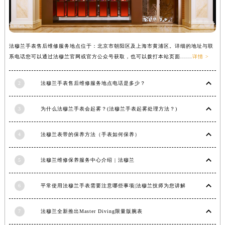
辽宁省铁岭市银州区南马路法穆兰售后服务中心（需提前预约）
辽宁省营口市站前区市府路与渤海大街交叉口法穆兰售后服务中心（需提前预约）
辽宁省沈阳市沈河区中街路137号亨得利名表维修授权店1楼法穆兰售后服务中心（需提前预约）
法穆兰手表售后维修服务地点位于：北京市朝阳区及上海市黄浦区。详细的地址与联
辽宁省沈阳市沈河区中街路83号亨得利名表维修授权店1楼法穆兰售后服务中心（需提前预约）
系电话您可以通过法穆兰官网或官方公众号获取，也可以拨打本站页面......
详情 >
北京市朝阳区建国门外大街甲6号华熙国际中心D座11层1102室法穆兰售后服务中心（北京总部）（需提前预约）
北京市东城区东长安街1号王府井东方广场W3座6层602室法穆兰售后服务中心（需提前预约）
2
法穆兰手表售后维修服务地点电话是多少？
河北省保定市竞秀区朝阳北大街北国先天下法穆兰售后服务中心（需提前预约）
内蒙古自治区阿拉善盟市左旗土尔扈特大街法穆兰售后服务中心（需提前预约）
3
为什么法穆兰手表会起雾？(法穆兰手表起雾处理方法？)
内蒙古自治区巴彦淖尔市临河区新华街法穆兰售后服务中心（需提前预约）
4
法穆兰表带的保养方法（手表如何保养）
内蒙古自治区包头市青山区幸福路甲3号王府井百货名表维修法穆兰售后服务中心（需提前预约）
内蒙古自治区赤峰市红山区哈达街法穆兰售后服务中心（需提前预约）
5
法穆兰维修保养服务中心介绍 | 法穆兰
内蒙古自治区鄂尔多斯市东胜区伊金霍洛街法穆兰售后服务中心（需提前预约）
内蒙古自治区呼伦贝尔市海拉尔区中央街法穆兰售后服务中心（需提前预约）
6
平常使用法穆兰手表需要注意哪些事项|法穆兰技师为您讲解
内蒙古自治区通辽市科尔沁区明仁大街法穆兰售后服务中心（需提前预约）
内蒙古自治区乌海市海勃湾区人民南路法穆兰售后服务中心（需提前预约）
7
法穆兰全新推出Master Diving限量版腕表
内蒙古自治区乌兰察布市集宁区恩和大街法穆兰售后服务中心（需提前预约）