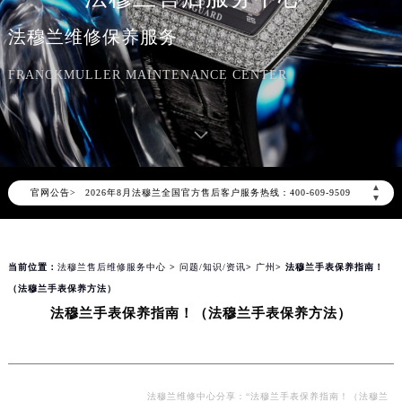
法穆兰维修保养服务
FRANCKMULLER MAINTENANCE CENTER
2026年8月法穆兰中国区售后服务网络优化升级公告
2026年8月法穆兰全国官方售后客户服务热线：400-609-9509
▲
官网公告>
法穆兰官方全国统一服务热线400-609-9509，服务覆盖中国大陆、香港、澳门、台湾全部区域（非大陆需加拨“+86”）
▼
2026年8月法穆兰售后服务中心最新网点地址：
北京市朝阳区建国门外大街甲6号华熙国际中心写字楼D座11层1102室（北京总部）（需提前预约）
当前位置：
法穆兰售后维修服务中心
>
问题/知识/资讯
>
广州
> 法穆兰手表保养指南！
北京市东城区东长安街1号东方广场写字楼W3座6层602室（需提前预约）
（法穆兰手表保养方法）
天津市和平区赤峰道136号天津国际金融中心写字楼26层2603室（需提前预约）
法穆兰手表保养指南！（法穆兰手表保养方法）
上海市徐汇区虹桥路3号港汇中心写字楼2座37层3705室（需提前预约）
上海市黄浦区南京东路299号宏伊国际广场写字楼8层806室（需提前预约）
南京市秦淮区中山南路1号（新街口）南京中心写字楼22层C1-1室（需提前预约）
常州市新北区龙锦路1590号现代传媒中心写字楼5号楼10层1008室（需提前预约）
法穆兰维修中心分享：“法穆兰手表保养指南！（法穆兰