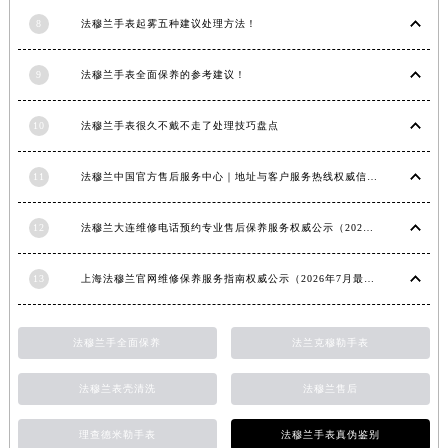
内蒙古自治区锡林郭勒盟市锡林浩特市光明街与额尔敦路交叉口法穆兰售后服务中心（需提前预约）
8
法穆兰手表起雾五种建议处理方法！
内蒙古自治区兴安盟市乌兰浩特市兴安大街法穆兰售后服务中心（需提前预约）
9
法穆兰手表全面保养的参考建议！
山西省大同市平城区迎宾街法穆兰售后服务中心（需提前预约）
山西省晋城市城区黄华街法穆兰售后服务中心（需提前预约）
10
法穆兰手表很久不戴不走了处理技巧盘点
山西省晋中市榆次区顺城街法穆兰售后服务中心（需提前预约）
山西省临汾市尧都区解放路法穆兰售后服务中心（需提前预约）
11
法穆兰中国官方售后服务中心｜地址与客户服务热线权威信息通知（2026年7月最新）
山西省吕梁市离石区永宁中路与建设街交叉口法穆兰售后服务中心（需提前预约）
山西省朔州市朔城区怡西路与鄯阳西街交汇处法穆兰售后服务中心（需提前预约）
12
法穆兰大连维修电话预约专业售后保养服务权威公示（2026年7月最新）
山西省忻州市忻府区和平东街与七一南路交叉口法穆兰售后服务中心（需提前预约）
山西省阳泉市郊区平阳东街与新城大道交叉口法穆兰售后服务中心（需提前预约）
13
上海法穆兰官网维修保养服务指南权威公示（2026年7月最新）
山西省运城市盐湖区河东街法穆兰售后服务中心（需提前预约）
山西省长治市潞州区英雄中路法穆兰售后服务中心（需提前预约）
法穆兰手全面保养
法兰克穆勒手表
山西省太原市迎泽区迎泽街道解放路15号亨得利名表维修授权店3楼法穆兰售后服务中心（需提前预约）
天津市和平区赤峰道136号天津国际金融中心26层2603室法穆兰售后服务中心（需提前预约）
法穆兰表壳清洗
法穆兰售后
安徽省安庆市迎江区人民路法穆兰售后服务中心（需提前预约）
理查德米勒手表
法穆兰手表真伪鉴别
安徽省蚌埠市蚌山区淮河路法穆兰售后服务中心（需提前预约）