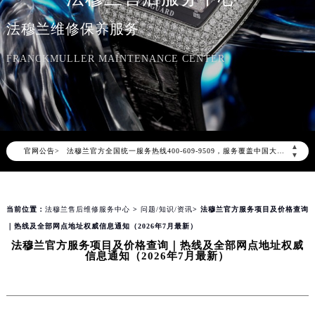
法穆兰维修保养服务
FRANCKMULLER MAINTENANCE CENTER
2026年8月法穆兰中国区售后服务网络优化升级公告
2026年8月法穆兰全国官方售后客户服务热线：400-609-9509
法穆兰官方全国统一服务热线400-609-9509，服务覆盖中国大陆、香港、澳门、台湾全部区域（非大陆需加拨“+86”）
▲
官网公告>
2026年8月法穆兰售后服务中心最新网点地址：
▼
北京市朝阳区建国门外大街甲6号华熙国际中心写字楼D座11层1102室（北京总部）（需提前预约）
北京市东城区东长安街1号东方广场写字楼W3座6层602室（需提前预约）
当前位置：
法穆兰售后维修服务中心
>
问题/知识/资讯
> 法穆兰官方服务项目及价格查询
天津市和平区赤峰道136号天津国际金融中心写字楼26层2603室（需提前预约）
｜热线及全部网点地址权威信息通知（2026年7月最新）
上海市徐汇区虹桥路3号港汇中心写字楼2座37层3705室（需提前预约）
法穆兰官方服务项目及价格查询｜热线及全部网点地址权威
上海市黄浦区南京东路299号宏伊国际广场写字楼8层806室（需提前预约）
信息通知（2026年7月最新）
南京市秦淮区中山南路1号（新街口）南京中心写字楼22层C1-1室（需提前预约）
常州市新北区龙锦路1590号现代传媒中心写字楼5号楼10层1008室（需提前预约）
徐州市鼓楼区淮海东路29号苏宁广场IFC国际金融中心写字楼35层3508室（需提前预约）