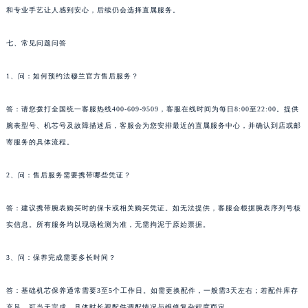
和专业手艺让人感到安心，后续仍会选择直属服务。
四川省凉山州市西昌市大巷口下街法穆兰售后服务中心（需提前预约）
四川省泸州市江阳区治平路法穆兰售后服务中心（需提前预约）
七、常见问题问答
四川省眉山市东坡区三苏路法穆兰售后服务中心（需提前预约）
四川省绵阳市涪城区翠花街法穆兰售后服务中心（需提前预约）
1、问：如何预约法穆兰官方售后服务？
四川省南充市高坪区江东大道法穆兰售后服务中心（需提前预约）
四川省内江市东兴区汉安大道法穆兰售后服务中心（需提前预约）
答：请您拨打全国统一客服热线400-609-9509，客服在线时间为每日8:00至22:00。提供
腕表型号、机芯号及故障描述后，客服会为您安排最近的直属服务中心，并确认到店或邮
四川省攀枝花市东区三线大道北段法穆兰售后服务中心（需提前预约）
寄服务的具体流程。
四川省遂宁市船山区香林南路法穆兰售后服务中心（需提前预约）
四川省雅安市雨城区熊猫大道法穆兰售后服务中心（需提前预约）
2、问：售后服务需要携带哪些凭证？
四川省宜宾市翠屏区长翠路法穆兰售后服务中心（需提前预约）
四川省资阳市雁江区滨江大道一段与和平南路法穆兰售后服务中心（需提前预约）
答：建议携带腕表购买时的保卡或相关购买凭证。如无法提供，客服会根据腕表序列号核
四川省自贡市自流井区华商北路法穆兰售后服务中心（需提前预约）
实信息。所有服务均以现场检测为准，无需拘泥于原始票据。
西藏自治区阿里地区噶尔县北京西路法穆兰售后服务中心（需提前预约）
3、问：保养完成需要多长时间？
西藏自治区昌都市卡若区昌都西路法穆兰售后服务中心（需提前预约）
西藏自治区拉萨市城关区北京中路法穆兰售后服务中心（需提前预约）
答：基础机芯保养通常需要3至5个工作日。如需更换配件，一般需3天左右；若配件库存
西藏自治区林芝市巴宜区广东路法穆兰售后服务中心（需提前预约）
充足，可当天完成。具体时长视配件调配情况与维修复杂程度而定。