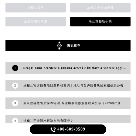
法穆兰售后
法穆兰手全面保养
法穆兰表壳清洗
法兰克穆勒手表
随机推荐
1
Scopri come accedere a rabona accedi e iniziare a vincere oggi stesso
2
法穆兰官方服务项目及价格查询｜地址与客户服务热线权威信息公告（2026年7月最新）
3
南京法穆兰售后保养电话 专业腕表维修服务权威公示（2026年7月最新）
4
法穆兰手表进水解决方法有哪些？

400-609-9509