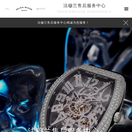
法穆兰售后服务中心

FRANCKMULLER MAINTENANCE

法穆兰售后服务中心竭诚为您服务！
联系我们
法穆兰售后服务中心