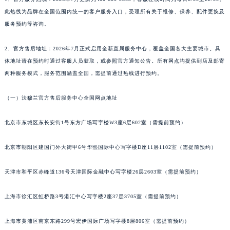
武汉市江汉区解放大道686号世界贸易大厦38层09室（需提前预约）
此热线为品牌在全国范围内统一的客户服务入口，受理所有关于维修、保养、配件更换及
南宁市青秀区金湖路59号地王大厦12楼1224室（需提前预约）
服务预约等咨询。
合肥市蜀山区潜山路111号万象城华润大厦B座12楼03室（需提前预约）
2、官方售后地址：2026年7月正式启用全新直属服务中心，覆盖全国各大主要城市。具
泉州市丰泽区宝洲路729号浦西万达中心写字楼A座7楼709室（需提前预约）
体地址请在预约时通过客服人员获取，或参照官方通知公告。所有网点均提供到店及邮寄
青岛市南区山东路6号华润大厦B座22层04室（需提前预约）
两种服务模式，服务范围涵盖全国，需提前通过热线进行预约。
烟台市芝罘区胜利路139号万达金融中心A座907室（需提前预约）
长春市朝阳区西安大路727号中银大厦A座(旺进大厦)18层09室（需提前预约）
（一）法穆兰官方售后服务中心全国网点地址
贵阳市南明区都司高架桥路33号亨特国际金融中心14楼14D（需提前预约）
北京市东城区东长安街1号东方广场写字楼W3座6层602室（需提前预约）
昆明市盘龙区北京路928号同德昆明广场写字楼10层06室（需提前预约）
石家庄市长安区中山东路39号勒泰中心写字楼B座13层07室（需提前预约）
北京市朝阳区建国门外大街甲6号华熙国际中心写字楼D座11层1102室（需提前预约）
西安市碑林区南关正街88号华侨城长安国际中心E座6楼10室（需提前预约）
海口市龙华区金贸东路5号海口华润大厦B座17层1707室（需提前预约）
天津市和平区赤峰道136号天津国际金融中心写字楼26层2603室（需提前预约）
唐山市路南区新华东道100号万达广场写字楼A座10层1002室（需提前预约）
台州市椒江区东海大道1800号腾达中心东1幢20楼2002室（需提前预约）
上海市徐汇区虹桥路3号港汇中心写字楼2座37层3705室（需提前预约）
内蒙古自治区呼和浩特市玉泉区大学西街70号华润万象城写字楼（鄂尔多斯大厦）23层2326室（需提前预约）
上海市黄浦区南京东路299号宏伊国际广场写字楼8层806室（需提前预约）
甘肃省兰州市七里河区西津西路16号兰州中心写字楼21层2102室（需提前预约）