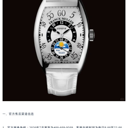
成都市锦江区人民东路6号SAC东原中心写字楼24层2406B室（需提前预约）
重庆市江北区观音桥步行街2号融恒时代广场写字楼9层902室（需提前预约）
长沙市芙蓉区定王台街道建湘路393号世茂环球金融中心写字楼（芙蓉广场）10层13室（需提前预约）
郑州市二七区铭功路10号华润大厦写字楼29层2905室（需提前预约）
太原市迎泽区解放路15号亨得利名表服务中心（品牌授权店）3层整层（需提前预约）
沈阳市沈河区中街路137号亨得利名表服务中心（品牌授权店）1层整层（需提前预约）
沈阳市沈河区中街路83号亨得利名表服务中心（品牌授权店）1层整层（需提前预约）
乌鲁木齐市天山区红山路26号时代广场（CCMALL）C座17层17-B（需提前预约）
温州市鹿城区锦绣路1067号置信广场10层1015室（需提前预约）
哈尔滨市道里区友谊西路600号富力中心T2座写字楼29层03室（需提前预约）
大连市中山区人民路15号国际金融大厦7层G室（需提前预约）
佛山市禅城区季华五路57号万科金融中心C座12层1205室（需提前预约）
东莞市东城街道鸿福东路1号民盈国贸中心T1写字楼9层907室（需提前预约）
无锡市梁溪区人民中路139号恒隆广场写字楼1座11层1104室（需提前预约）
一、官方售后渠道信息
南通市崇川区工农路57号圆融广场写字楼16层1603室（需提前预约）
苏州市苏州工业园区星港街199号苏州中心办公楼C座22层08室（需提前预约）
1、官方服务热线：2026年7月更新为400-609-9509，客服在线时间为每日8:00至22:00。