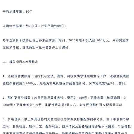
新疆维吾尔自治区阿克苏市东大街法穆兰售后服务中心（需提前预约）
平均从业年限：10年
新疆维吾尔自治区阿拉尔市胜利大道法穆兰售后服务中心（需提前预约）
新疆维吾尔自治区阿拉山口市友好路法穆兰售后服务中心（需提前预约）
人均年维修量：约260只（行业平均约99只）
新疆维吾尔自治区阿勒泰市解放路法穆兰售后服务中心（需提前预约）
新疆维吾尔自治区阿图什市光明路法穆兰售后服务中心（需提前预约）
每年选派骨干技师赴瑞士参加品牌原厂培训，2025年培训投入超1000万元。内部实施季
新疆维吾尔自治区白杨市军垦路法穆兰售后服务中心（需提前预约）
度技术考核，连续两次不达标者暂停上岗资格。
新疆维吾尔自治区北屯市团结路法穆兰售后服务中心（需提前预约）
二、服务项目&收费标准
新疆维吾尔自治区博乐市博乐市北京路法穆兰售后服务中心（需提前预约）
新疆维吾尔自治区昌吉市延安北路法穆兰售后服务中心（需提前预约）
1、基础保养类服务：包括机芯清洗、润滑、调校及防水性能检测等工序。法穆兰腕表的
新疆维吾尔自治区阜康市博峰路法穆兰售后服务中心（需提前预约）
基础保养费用为2680元，此项为常规机芯保养的基础价格。保养完成需3至5个工作日。
新疆维吾尔自治区哈密市伊州区建国北路法穆兰售后服务中心（需提前预约）
新疆维吾尔自治区和田市和田市北京西路法穆兰售后服务中心（需提前预约）
2、配件更换类服务：若需更换原装皮表带，费用为4890元；更换表蒙（玻璃镜面）为
2880元；更换电池为480元。换配件通常需3天左右，如有现货配件可实现当天完成。
新疆维吾尔自治区胡杨河市胡杨河市胡杨路法穆兰售后服务中心（需提前预约）
新疆维吾尔自治区霍尔果斯市亚欧北路法穆兰售后服务中心（需提前预约）
3、价格说明：以上所列价格均为基础款机芯保养及标准配件的参考价。由于手表的等级
新疆维吾尔自治区喀什市解放北路法穆兰售后服务中心（需提前预约）
型号、复杂程度、制作工艺、配件材质、损坏情况及服务项目等各项不同因素，导致每款
新疆维吾尔自治区可克达拉市幸福路法穆兰售后服务中心（需提前预约）
腕表不同情况的维修保养报价无法统一。详细的报价需要您向客服提供腕表的具体信息、