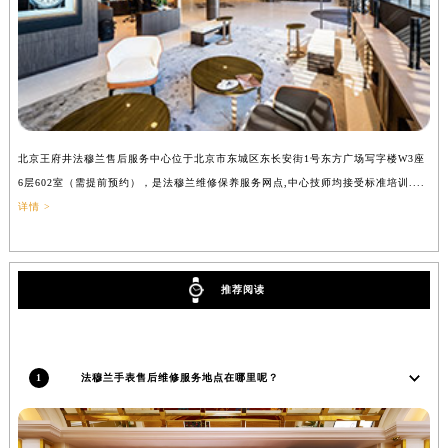
海南省海口市龙华区金贸东路5号海口华润大厦B座17层1707室法穆兰售后服务中心（需提前预约）
河北省唐山市路南区新华东道100号万达广场写字楼A座10层1002室法穆兰售后服务中心（需提前预约）
台州市椒江区东海大道1800号腾达中心东1幢20楼2002室法穆兰售后服务中心（需提前预约）
呼和浩特市玉泉区大学西街70号华润万象城写字楼（鄂尔多斯大厦）23层2326室法穆兰售后服务中心（需提前预约）
兰州市七里河区西津西路16号兰州中心写字楼21层2102室法穆兰售后服务中心（需提前预约）
北京王府井法穆兰售后服务中心位于北京市东城区东长安街1号东方广场写字楼W3座
上
重庆市解放碑渝中区民权路28号英利国际金融中心写字楼20层01室法穆兰售后服务中心（需提前预约）
6层602室（需提前预约），是法穆兰维修保养服务网点,中心技师均接受标准培训....
（
节假日正常营业！
详情 >
推荐阅读
1
法穆兰手表售后维修服务地点在哪里呢？