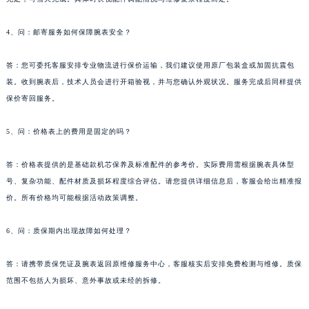
西藏自治区那曲市色尼区浙江西路法穆兰售后服务中心（需提前预约）
西藏自治区日喀则市桑珠孜区上海中路法穆兰售后服务中心（需提前预约）
4、问：邮寄服务如何保障腕表安全？
西藏自治区山南市乃东区湖北大道法穆兰售后服务中心（需提前预约）
答：您可委托客服安排专业物流进行保价运输，我们建议使用原厂包装盒或加固抗震包
云南省保山市隆阳区正阳路法穆兰售后服务中心（需提前预约）
装。收到腕表后，技术人员会进行开箱验视，并与您确认外观状况。服务完成后同样提供
云南省楚雄彝族自治州楚雄市鹿城南路法穆兰售后服务中心（需提前预约）
保价寄回服务。
云南省大理白族自治州大理市建设路法穆兰售后服务中心（需提前预约）
云南省德宏傣族景颇族自治州芒市团结大街法穆兰售后服务中心（需提前预约）
5、问：价格表上的费用是固定的吗？
云南省迪庆藏族自治州香格里拉市长征大道法穆兰售后服务中心（需提前预约）
答：价格表提供的是基础款机芯保养及标准配件的参考价。实际费用需根据腕表具体型
云南省红河哈尼族彝族自治州蒙自市天马路法穆兰售后服务中心（需提前预约）
号、复杂功能、配件材质及损坏程度综合评估。请您提供详细信息后，客服会给出精准报
云南省丽江市古城区七星街法穆兰售后服务中心（需提前预约）
价。所有价格均可能根据活动政策调整。
云南省临沧市临翔区世纪路法穆兰售后服务中心（需提前预约）
云南省怒江傈僳族自治州泸水市人民路法穆兰售后服务中心（需提前预约）
6、问：质保期内出现故障如何处理？
云南省普洱市思茅区振兴大道法穆兰售后服务中心（需提前预约）
云南省曲靖市麒麟区学府路法穆兰售后服务中心（需提前预约）
答：请携带质保凭证及腕表返回原维修服务中心，客服核实后安排免费检测与维修。质保
范围不包括人为损坏、意外事故或未经的拆修。
云南省文山壮族苗族自治州文山市东风路法穆兰售后服务中心（需提前预约）
云南省西双版纳傣族自治州景洪市宣慰大道法穆兰售后服务中心（需提前预约）