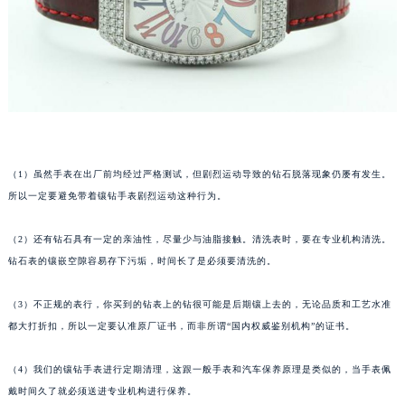
福州市鼓楼区五四路128-1号恒力城写字楼15层03室（需提前预约）
成都市锦江区人民东路6号SAC东原中心写字楼24层2406B室（需提前预约）
重庆市江北区观音桥步行街2号融恒时代广场写字楼9层902室（需提前预约）
长沙市芙蓉区定王台街道建湘路393号世茂环球金融中心写字楼（芙蓉广场）10层13室（需提前预约）
郑州市二七区铭功路10号华润大厦写字楼29层2905室（需提前预约）
太原市迎泽区解放路15号亨得利名表服务中心（品牌授权店）3层整层（需提前预约）
沈阳市沈河区中街路137号亨得利名表服务中心（品牌授权店）1层整层（需提前预约）
（1）虽然手表在出厂前均经过严格测试，但剧烈运动导致的钻石脱落现象仍屡有发生。
沈阳市沈河区中街路83号亨得利名表服务中心（品牌授权店）1层整层（需提前预约）
所以一定要避免带着镶钻手表剧烈运动这种行为。
乌鲁木齐市天山区红山路26号时代广场（CCMALL）C座17层17-B（需提前预约）
（2）还有钻石具有一定的亲油性，尽量少与油脂接触。清洗表时，要在专业机构清洗。
温州市鹿城区锦绣路1067号置信广场10层1015室（需提前预约）
钻石表的镶嵌空隙容易存下污垢，时间长了是必须要清洗的。
哈尔滨市道里区友谊西路600号富力中心T2座写字楼29层03室（需提前预约）
大连市中山区人民路15号国际金融大厦7层G室（需提前预约）
（3）不正规的表行，你买到的钻表上的钻很可能是后期镶上去的，无论品质和工艺水准
佛山市禅城区季华五路57号万科金融中心C座12层1205室（需提前预约）
都大打折扣，所以一定要认准原厂证书，而非所谓“国内权威鉴别机构”的证书。
东莞市东城街道鸿福东路1号民盈国贸中心T1写字楼9层907室（需提前预约）
（4）我们的镶钻手表进行定期清理，这跟一般手表和汽车保养原理是类似的，当手表佩
无锡市梁溪区人民中路139号恒隆广场写字楼1座11层1104室（需提前预约）
戴时间久了就必须送进专业机构进行保养。
南通市崇川区工农路57号圆融广场写字楼16层1603室（需提前预约）