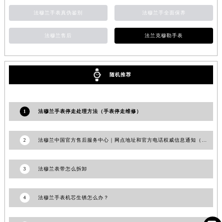
安徽省亳州市谯城区魏武大道法穆兰售后服务中心（需提前预约）
法穆兰手表真伪鉴别
法穆兰手全面保养
安徽省池州市贵池区长江路法穆兰售后服务中心（需提前预约）
法穆兰售后
法兰克穆勒手表
安徽省滁州市琅琊区南谯北路法穆兰售后服务中心（需提前预约）
安徽省阜阳市颍州区颍州北路法穆兰售后服务中心（需提前预约）
安徽省淮北市相山区淮海路法穆兰售后服务中心（需提前预约）
随机推荐
安徽省淮南市田家庵区国庆中路法穆兰售后服务中心（需提前预约）
安徽省黄山市屯溪区黄山西路法穆兰售后服务中心（需提前预约）
安徽省六安市金安区解放中路法穆兰售后服务中心（需提前预约）
1
法穆兰手表停走处理方法（手表停走维修）
安徽省马鞍山市雨山区湖南西路法穆兰售后服务中心（需提前预约）
安徽省宿州市埇桥区人民中路法穆兰售后服务中心（需提前预约）
2
法穆兰中国官方售后服务中心｜网点地址和官方电话权威信息通知（2026年7月最新）
安徽省铜陵市铜官区石城大道法穆兰售后服务中心（需提前预约）
安徽省芜湖市镜湖区中山路步行街法穆兰售后服务中心（需提前预约）
3
法穆兰表带怎么拆卸
安徽省宣城市宣州区叠嶂西路法穆兰售后服务中心（需提前预约）
福建省龙岩市新罗区九一南路法穆兰售后服务中心（需提前预约）
4
法穆兰手表机芯生锈怎么办？
福建省南平市建阳区人民西路法穆兰售后服务中心（需提前预约）
福建省宁德市蕉城区天湖东路法穆兰售后服务中心（需提前预约）