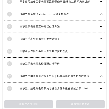
6
平常使用法穆兰手表需要注意哪些事项|法穆兰技师为您讲解
内蒙古自治区锡林郭勒盟市锡林浩特市光明街与额尔敦路交叉口法穆兰售后服务中心（需提前预约）
内蒙古自治区兴安盟市乌兰浩特市兴安大街法穆兰售后服务中心（需提前预约）
7
法穆兰全新推出Master Diving限量版腕表
山西省大同市平城区迎宾街法穆兰售后服务中心（需提前预约）
山西省晋城市城区黄华街法穆兰售后服务中心（需提前预约）
8
法穆兰手表起雾五种建议处理方法！
山西省晋中市榆次区顺城街法穆兰售后服务中心（需提前预约）
山西省临汾市尧都区解放路法穆兰售后服务中心（需提前预约）
9
法穆兰手表全面保养的参考建议！
山西省吕梁市离石区永宁中路与建设街交叉口法穆兰售后服务中心（需提前预约）
10
法穆兰手表很久不戴不走了处理技巧盘点
山西省朔州市朔城区怡西路与鄯阳西街交汇处法穆兰售后服务中心（需提前预约）
山西省忻州市忻府区和平东街与七一南路交叉口法穆兰售后服务中心（需提前预约）
11
法穆兰手表表带太松处理办法详解
山西省阳泉市郊区平阳东街与新城大道交叉口法穆兰售后服务中心（需提前预约）
山西省运城市盐湖区河东街法穆兰售后服务中心（需提前预约）
12
法穆兰中国官方售后服务中心｜地址与客户服务热线权威信息通知（2026年7月最新）
山西省长治市潞州区英雄中路法穆兰售后服务中心（需提前预约）
山西省太原市迎泽区迎泽街道解放路15号亨得利名表维修授权店3楼法穆兰售后服务中心（需提前预约）
13
法穆兰大连维修电话预约专业售后保养服务权威公示（2026年7月最新）
天津市和平区赤峰道136号天津国际金融中心26层2603室法穆兰售后服务中心（需提前预约）
安徽省安庆市迎江区人民路法穆兰售后服务中心（需提前预约）
法穆兰表壳清洗
理查德米勒手表
安徽省蚌埠市蚌山区淮河路法穆兰售后服务中心（需提前预约）