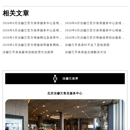
甘肃省兰州市七里河区西津西路16号兰州中心写字楼21层2102室（需提前预约）
相关文章
重庆市解放碑渝中区民权路28号英利国际金融中心写字楼20层01室（需提前预约）
黑龙江省大庆市萨尔图区会战大街法穆兰售后服务中心（需提前预约）
2026年6月法穆兰官方保养服务中心及维修点迁移新设补充公告
2026年6月法穆兰官方保养服务中心及维修点迁移新设补充公告原文内容公示
黑龙江省鹤岗市向阳区红军路法穆兰售后服务中心（需提前预约）
2026年6月法穆兰官方保养服务中心及维修点迁移新设补充公告原文最终公开
2026年6月法穆兰官方保养服务中心维修点搬迁及增设补充方案文本
2026年5月法穆兰官方维修网点及保养中心变动补充汇总文本内容公示
2026年5月法穆兰官方维修保养综合服务中心最终调整公告（含迁址）确认
黑龙江省黑河市爱辉区中央街法穆兰售后服务中心（需提前预约）
2026年5月法穆兰官方维修保养服务网络更新（含搬迁及新开）
法穆兰手表表针不走了是啥原因
黑龙江省鸡西市鸡冠区红军路法穆兰售后服务中心（需提前预约）
法穆兰手表表蒙有划痕处理方法推荐
法穆兰手表表盘生锈解决方法
黑龙江省佳木斯市向阳区长安路法穆兰售后服务中心（需提前预约）
黑龙江省牡丹江市东安区太平路法穆兰售后服务中心（需提前预约）
黑龙江省七台河市桃山区大同街法穆兰售后服务中心（需提前预约）
法穆兰保养
黑龙江省齐齐哈尔市龙沙区龙华路法穆兰售后服务中心（需提前预约）
黑龙江省双鸭山市尖山区新兴大街法穆兰售后服务中心（需提前预约）
北京法穆兰售后服务中心
黑龙江省绥化市北林区新华街与康庄路交叉口法穆兰售后服务中心（需提前预约）
黑龙江省伊春市伊美区通河路法穆兰售后服务中心（需提前预约）
吉林省白城市洮北区明仁南街法穆兰售后服务中心（需提前预约）
吉林省白山市浑江区浑江大街法穆兰售后服务中心（需提前预约）
吉林省吉林市船营区河南街法穆兰售后服务中心（需提前预约）