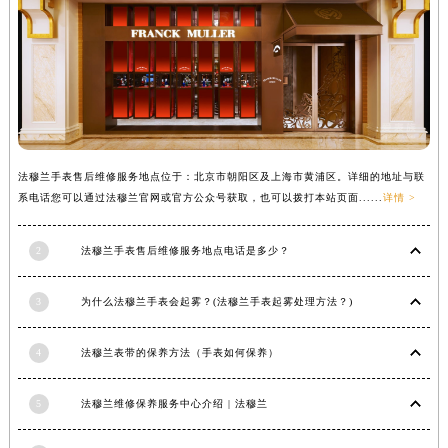
辽宁省铁岭市银州区南马路法穆兰售后服务中心（需提前预约）
辽宁省营口市站前区市府路与渤海大街交叉口法穆兰售后服务中心（需提前预约）
辽宁省沈阳市沈河区中街路137号亨得利名表维修授权店1楼法穆兰售后服务中心（需提前预约）
辽宁省沈阳市沈河区中街路83号亨得利名表维修授权店1楼法穆兰售后服务中心（需提前预约）
北京市朝阳区建国门外大街甲6号华熙国际中心D座11层1102室法穆兰售后服务中心（北京总部）（需提前预约）
北京市东城区东长安街1号王府井东方广场W3座6层602室法穆兰售后服务中心（需提前预约）
法穆兰手表售后维修服务地点位于：北京市朝阳区及上海市黄浦区。详细的地址与联
河北省保定市竞秀区朝阳北大街北国先天下法穆兰售后服务中心（需提前预约）
系电话您可以通过法穆兰官网或官方公众号获取，也可以拨打本站页面......
详情 >
内蒙古自治区阿拉善盟市左旗土尔扈特大街法穆兰售后服务中心（需提前预约）
内蒙古自治区巴彦淖尔市临河区新华街法穆兰售后服务中心（需提前预约）
2
法穆兰手表售后维修服务地点电话是多少？
内蒙古自治区包头市青山区幸福路甲3号王府井百货名表维修法穆兰售后服务中心（需提前预约）
内蒙古自治区赤峰市红山区哈达街法穆兰售后服务中心（需提前预约）
3
为什么法穆兰手表会起雾？(法穆兰手表起雾处理方法？)
内蒙古自治区鄂尔多斯市东胜区伊金霍洛街法穆兰售后服务中心（需提前预约）
4
法穆兰表带的保养方法（手表如何保养）
内蒙古自治区呼伦贝尔市海拉尔区中央街法穆兰售后服务中心（需提前预约）
内蒙古自治区通辽市科尔沁区明仁大街法穆兰售后服务中心（需提前预约）
5
法穆兰维修保养服务中心介绍 | 法穆兰
内蒙古自治区乌海市海勃湾区人民南路法穆兰售后服务中心（需提前预约）
内蒙古自治区乌兰察布市集宁区恩和大街法穆兰售后服务中心（需提前预约）