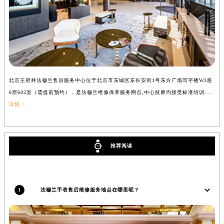
吉林省辽源市龙山区人民大街法穆兰售后服务中心（需提前预约）
吉林省梅河口市新华街道梅河大街法穆兰售后服务中心（需提前预约）
吉林省四平市铁东区紫气大路与南九经街交汇处法穆兰售后服务中心（需提前预约）
吉林省松原市宁江区五环大街法穆兰售后服务中心（需提前预约）
吉林省通化市东昌区环通乡江南大街法穆兰售后服务中心（需提前预约）
吉林省延边市延吉市解放路法穆兰售后服务中心（需提前预约）
北京王府井法穆兰售后服务中心位于北京市东城区东长安街1号东方广场写字楼W3座
上
6层602室（需提前预约），是法穆兰维修保养服务网点,中心技师均接受标准培训....
（
辽宁省鞍山市铁东区站前街法穆兰售后服务中心（需提前预约）
详情 >
辽宁省本溪市平山区胜利路法穆兰售后服务中心（需提前预约）
辽宁省朝阳市双塔区新华路法穆兰售后服务中心（需提前预约）
辽宁省丹东市振兴区七经街法穆兰售后服务中心（需提前预约）
推荐阅读
辽宁省抚顺市新抚区东一路法穆兰售后服务中心（需提前预约）
辽宁省阜新市海州区解放大街法穆兰售后服务中心（需提前预约）
辽宁省葫芦岛市连山区中央路法穆兰售后服务中心（需提前预约）
1
法穆兰手表售后维修服务地点在哪里呢？
辽宁省锦州市古塔区中央大街法穆兰售后服务中心（需提前预约）
辽宁省辽阳市白塔区新运大街法穆兰售后服务中心（需提前预约）
辽宁省盘锦市兴隆台区石油大街法穆兰售后服务中心（需提前预约）