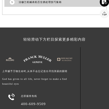

5
法穆兰机械表机芯生锈处理技巧集锦
福建省莆田市城厢区霞林街道荔华东大道法穆兰售后服务中心（需提前预约）
福建省三明市三元区东乾二路法穆兰售后服务中心（需提前预约）

福建省漳州市龙文区步港路法穆兰售后服务中心（需提前预约）
江苏省常州市新北区龙锦路1590号现代传媒中心5号楼10层1008室法穆兰售后服务中心（需提前预约）
江苏省淮安市清江浦区淮海北路法穆兰售后服务中心（需提前预约）
江苏省连云港市海州区通灌北路法穆兰售后服务中心（需提前预约）
轻轻滑动下方栏目探索更多精彩内容
江苏省南京市秦淮区中山南路1号南京中心22层22-C1-C3室法穆兰售后服务中心（需提前预约）
江苏省宿迁市宿城区西湖路法穆兰售后服务中心（需提前预约）
江苏省泰州市海陵区永定东路399号置地商务中心东塔（华润万象城）17层1706室法穆兰售后服务中心（需提前预约）
江苏省徐州市鼓楼区淮海东路29号苏宁广场IFC国际金融中心35层3508室法穆兰售后服务中心（需提前预约）
上帝赐予万物生命时,从来不会忘记造出寻找美丽的眼睛
江苏省盐城市盐都区世纪大道5号盐城金融城写字楼1号楼16层1604室法穆兰售后服务中心（需提前预约）
God has given to all life, never forget to make a find
江苏省扬州市邗江区国展路29号星耀天地写字楼1号楼18层1803室法穆兰售后服务中心（需提前预约）
beautiful eyes
江苏省镇江市京口区中山东路法穆兰售后服务中心（需提前预约）
江西省抚州市临川区赣东大道法穆兰售后服务中心（需提前预约）

总部服务热线
江西省赣州市章贡区文清路法穆兰售后服务中心（需提前预约）
400-609-9509
江西省吉安市吉州区井冈山大道法穆兰售后服务中心（需提前预约）