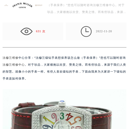
（手表保养）”您也可以随时咨询法穆兰维修中心。对于
徐州市鼓楼区淮海东路29号苏宁广场IFC国际金融中心写字楼35层3508室（需提前预约）
珍品，大家都抱以欣赏、赞美之情。而有些珍品，来源于
扬州市邗江区国展路29号星耀天地写字楼1号楼18层1803室（需提前预约）
我们人类的智慧。就像小小的手表一样。有些人喜欢镶
盐城市盐都区世纪大道5号盐城金融城写字楼1号楼16层1604室（需提前预约）
钻…

泰州市海陵区永定东路399号置地商务中心东塔写字楼（华润万象城）17层1706室（需提前预约）
631 次
2022-11-20
宁波市江北区大闸南路500号来福士广场办公楼20层2009室（需提前预约）
杭州市上城区钱江路1366号华润大厦写字楼A座5层503-5室（需提前预约）
金华市金东区东市南街777号金华万达广场写字楼4号楼22层2209室（需提前预约）
法穆兰维修
中心分享：“法穆兰镶钻手表想保养该怎么做（手表保养）”您也可以随时咨询
绍兴市越城区胜利东路379号世茂天际中心写字楼8层805室（需提前预约）
法穆兰维修中心
。对于珍品，大家都抱以欣赏、赞美之情。而有些珍品，来源于我们人类
嘉兴市南湖区广益路705号嘉兴世界贸易中心写字楼A座13层1304室（需提前预约）
的智慧。就像小小的手表一样。有些人喜欢镶钻的手表，下面由我来为大家讲一下镶钻的
南昌市红谷滩新区红谷中大道998号绿地双子塔（中央广场）A1座办公楼14层07室（需提前预约）
手表该如何保养。
济南市历下区经十路11111号华润中心写字楼（万象城）15层1508室（需提前预约）
广州市天河区天河路230号万菱汇国际中心写字楼A塔7层704室（需提前预约）
广州市越秀区环市东路371-375号世界贸易中心大厦南塔写字楼15层07室（需提前预约）
深圳市罗湖区深南东路5001号华润大厦写字楼17层1701室（需提前预约）
惠州市惠城区江北文昌一路7号华贸大厦写字楼1座30层05室（需提前预约）
厦门市思明区湖滨东路95号华润大厦写字楼B座11层1104室（需提前预约）