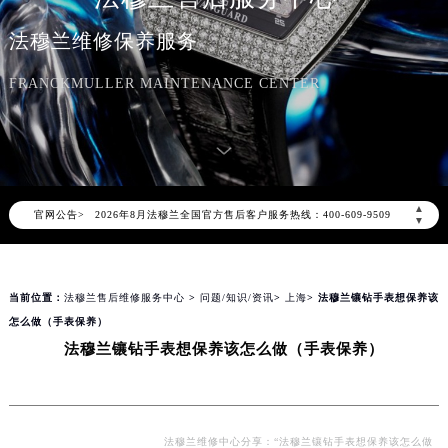
法穆兰维修保养服务
FRANCKMULLER MAINTENANCE CENTER
2026年8月法穆兰中国区售后服务网络优化升级公告
2026年8月法穆兰全国官方售后客户服务热线：400-609-9509
▲
官网公告>
法穆兰官方全国统一服务热线400-609-9509，服务覆盖中国大陆、香港、澳门、台湾全部区域（非大陆需加拨“+86”）
▼
2026年8月法穆兰售后服务中心最新网点地址：
北京市朝阳区建国门外大街甲6号华熙国际中心写字楼D座11层1102室（北京总部）（需提前预约）
当前位置：
法穆兰售后维修服务中心
>
问题/知识/资讯
>
上海
> 法穆兰镶钻手表想保养该
北京市东城区东长安街1号东方广场写字楼W3座6层602室（需提前预约）
怎么做（手表保养）
天津市和平区赤峰道136号天津国际金融中心写字楼26层2603室（需提前预约）
法穆兰镶钻手表想保养该怎么做（手表保养）
上海市徐汇区虹桥路3号港汇中心写字楼2座37层3705室（需提前预约）
上海市黄浦区南京东路299号宏伊国际广场写字楼8层806室（需提前预约）
南京市秦淮区中山南路1号（新街口）南京中心写字楼22层C1-1室（需提前预约）
常州市新北区龙锦路1590号现代传媒中心写字楼5号楼10层1008室（需提前预约）
法穆兰维修中心分享：“法穆兰镶钻手表想保养该怎么做