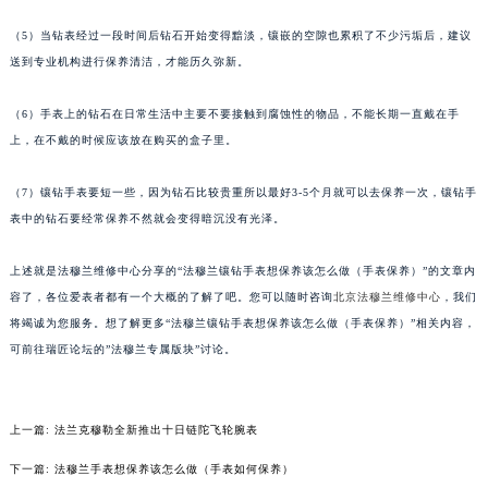
苏州市苏州工业园区星港街199号苏州中心办公楼C座22层08室（需提前预约）
（5）当钻表经过一段时间后钻石开始变得黯淡，镶嵌的空隙也累积了不少污垢后，建议
武汉市江汉区解放大道686号世界贸易大厦38层09室（需提前预约）
送到专业机构进行保养清洁，才能历久弥新。
南宁市青秀区金湖路59号地王大厦12楼1224室（需提前预约）
合肥市蜀山区潜山路111号万象城华润大厦B座12楼03室（需提前预约）
（6）手表上的钻石在日常生活中主要不要接触到腐蚀性的物品，不能长期一直戴在手
上，在不戴的时候应该放在购买的盒子里。
泉州市丰泽区宝洲路729号浦西万达中心写字楼A座7楼709室（需提前预约）
青岛市南区山东路6号华润大厦B座22层04室（需提前预约）
（7）镶钻手表要短一些，因为钻石比较贵重所以最好3-5个月就可以去保养一次，镶钻手
烟台市芝罘区胜利路139号万达金融中心A座907室（需提前预约）
表中的钻石要经常保养不然就会变得暗沉没有光泽。
长春市朝阳区西安大路727号中银大厦A座(旺进大厦)18层09室（需提前预约）
贵阳市南明区都司高架桥路33号亨特国际金融中心14楼14D（需提前预约）
上述就是法穆兰维修中心分享的“法穆兰镶钻手表想保养该怎么做（手表保养）”的文章内
昆明市盘龙区北京路928号同德昆明广场写字楼10层06室（需提前预约）
容了，各位爱表者都有一个大概的了解了吧。您可以随时咨询
北京法穆兰维修中心
，我们
将竭诚为您服务。想了解更多“法穆兰镶钻手表想保养该怎么做（手表保养）”相关内容，
石家庄市长安区中山东路39号勒泰中心写字楼B座13层07室（需提前预约）
可前往瑞匠论坛的”法穆兰专属版块”讨论。
西安市碑林区南关正街88号华侨城长安国际中心E座6楼10室（需提前预约）
海口市龙华区金贸东路5号海口华润大厦B座17层1707室（需提前预约）
唐山市路南区新华东道100号万达广场写字楼A座10层1002室（需提前预约）
上一篇:
法兰克穆勒全新推出十日链陀飞轮腕表
台州市椒江区东海大道1800号腾达中心东1幢20楼2002室（需提前预约）
下一篇:
法穆兰手表想保养该怎么做（手表如何保养）
内蒙古自治区呼和浩特市玉泉区大学西街70号华润万象城写字楼（鄂尔多斯大厦）23层2326室（需提前预约）