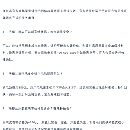
任何非官方直属渠道进行的拆修将导致原有质保失效。官方质保仅适用于在官方售后或直
属网点完成的服务项目。
4、 法穆兰腕表可以邮寄维修吗？如何确保安全？
可以。建议使用顺丰或京东快递，保价至腕表实际价值。包装时需用原装表盒加缓冲材
料，快递单保留存根。寄出后致电客服400-609-9509告知快递单号，官方售后会进行收
件确认。
5、 法穆兰换电池多少钱？电池能用多久？
换电池费用480元。原厂电池正常使用下寿命约2-3年。建议石英表出现走时变慢、秒针跳
跃（两秒一跳）时及时更换，避免漏液损坏机芯。
6、 法穆兰原装皮表带价格是多少？有几种颜色？
原装皮表带价格为4890元。颜色以黑色、棕色、深蓝色为主，部分系列提供鳄鱼皮或小
牛皮材质。具体型号适配情况需咨询客服并提供腕表编号。