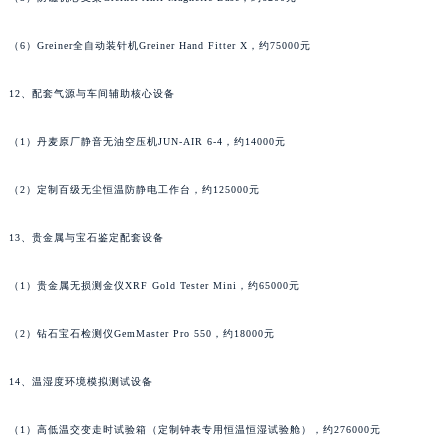
湖南省常德市武陵区人民路法穆兰售后服务中心（需提前预约）
湖南省郴州市北湖区国庆北路法穆兰售后服务中心（需提前预约）
（6）Greiner全自动装针机Greiner Hand Fitter X，约75000元
湖南省衡阳市雁峰区解放路法穆兰售后服务中心（需提前预约）
湖南省怀化市鹤城区迎丰中路法穆兰售后服务中心（需提前预约）
12、配套气源与车间辅助核心设备
湖南省娄底市娄星区长青街法穆兰售后服务中心（需提前预约）
（1）丹麦原厂静音无油空压机JUN-AIR 6-4，约14000元
湖南省邵阳市双清区东风路法穆兰售后服务中心（需提前预约）
湖南省湘潭市雨湖区莲城大道法穆兰售后服务中心（需提前预约）
（2）定制百级无尘恒温防静电工作台，约125000元
湖南省益阳市赫山区桃花仑路法穆兰售后服务中心（需提前预约）
湖南省永州市冷水滩区永州大道与中兴路交叉口法穆兰售后服务中心（需提前预约）
13、贵金属与宝石鉴定配套设备
湖南省岳阳市岳阳楼区东茅岭路法穆兰售后服务中心（需提前预约）
（1）贵金属无损测金仪XRF Gold Tester Mini，约65000元
湖南省张家界市永定区解放路法穆兰售后服务中心（需提前预约）
湖南省长沙市芙蓉区建湘路393号世茂环球金融中心写字楼10层1013室法穆兰售后服务中心（需提前预约）
（2）钻石宝石检测仪GemMaster Pro 550，约18000元
湖南省株洲市芦淞区建设南路法穆兰售后服务中心（需提前预约）
甘肃省白银市白银区北京路法穆兰售后服务中心（需提前预约）
14、温湿度环境模拟测试设备
甘肃省定西市安定区解放路法穆兰售后服务中心（需提前预约）
甘肃省敦煌市沙州镇阳关中路法穆兰售后服务中心（需提前预约）
（1）高低温交变走时试验箱（定制钟表专用恒温恒湿试验舱），约276000元