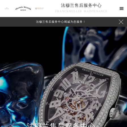
法穆兰售后服务中心

FRANCKMULLER MAINTENANCE

法穆兰售后服务中心竭诚为您服务！
联系我们
法穆兰售后服务中心