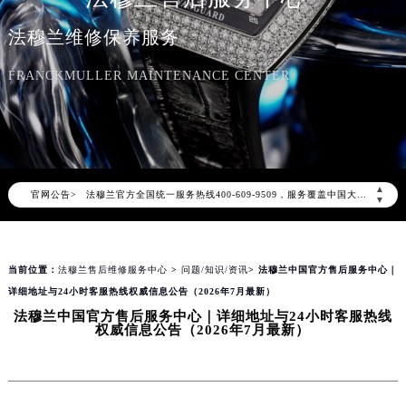
法穆兰维修保养服务
FRANCKMULLER MAINTENANCE CENTER
2026年8月法穆兰中国区售后服务网络优化升级公告
2026年8月法穆兰全国官方售后客户服务热线：400-609-9509
法穆兰官方全国统一服务热线400-609-9509，服务覆盖中国大陆、香港、澳门、台湾全部区域（非大陆需加拨“+86”）
▲
官网公告>
▼
2026年8月法穆兰售后服务中心最新网点地址：
北京市朝阳区建国门外大街甲6号华熙国际中心写字楼D座11层1102室（北京总部）（需提前预约）
北京市东城区东长安街1号东方广场写字楼W3座6层602室（需提前预约）
当前位置：
法穆兰售后维修服务中心
>
问题/知识/资讯
> 法穆兰中国官方售后服务中心｜
天津市和平区赤峰道136号天津国际金融中心写字楼26层2603室（需提前预约）
详细地址与24小时客服热线权威信息公告（2026年7月最新）
上海市徐汇区虹桥路3号港汇中心写字楼2座37层3705室（需提前预约）
法穆兰中国官方售后服务中心｜详细地址与24小时客服热线
权威信息公告（2026年7月最新）
上海市黄浦区南京东路299号宏伊国际广场写字楼8层806室（需提前预约）
南京市秦淮区中山南路1号（新街口）南京中心写字楼22层C1-1室（需提前预约）
常州市新北区龙锦路1590号现代传媒中心写字楼5号楼10层1008室（需提前预约）