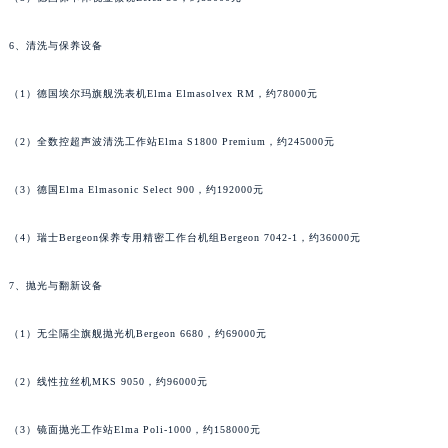
广西壮族自治区河池市金城江区金城江街道朝阳路法穆兰售后服务中心（需提前预约）
广西壮族自治区贺州市八步区城东街道灵峰南路法穆兰售后服务中心（需提前预约）
6、清洗与保养设备
广西壮族自治区来宾市兴宾区桂中大道法穆兰售后服务中心（需提前预约）
广西壮族自治区柳州市城中区中山中路法穆兰售后服务中心（需提前预约）
（1）德国埃尔玛旗舰洗表机Elma Elmasolvex RM，约78000元
广西壮族自治区钦州市钦南区金海湾东大街法穆兰售后服务中心（需提前预约）
（2）全数控超声波清洗工作站Elma S1800 Premium，约245000元
广西壮族自治区梧州市万秀区龙湖镇高旺路法穆兰售后服务中心（需提前预约）
广西壮族自治区玉林市玉州区金玉路法穆兰售后服务中心（需提前预约）
（3）德国Elma Elmasonic Select 900，约192000元
海南省儋州市儋州市那大镇兰洋北路法穆兰售后服务中心（需提前预约）
海南省东方市八所镇解放西路法穆兰售后服务中心（需提前预约）
（4）瑞士Bergeon保养专用精密工作台机组Bergeon 7042-1，约36000元
海南省琼海市嘉积镇东风路法穆兰售后服务中心（需提前预约）
7、抛光与翻新设备
海南省三沙市西沙区西沙群岛永兴岛北京路法穆兰售后服务中心（需提前预约）
海南省三亚市吉阳区迎宾路法穆兰售后服务中心（需提前预约）
（1）无尘隔尘旗舰抛光机Bergeon 6680，约69000元
海南省万宁市万城镇解放路法穆兰售后服务中心（需提前预约）
海南省文昌市文城镇教育东路法穆兰售后服务中心（需提前预约）
（2）线性拉丝机MKS 9050，约96000元
海南省五指山市通什镇三月三大道法穆兰售后服务中心（需提前预约）
香港特别行政区尖沙咀区油尖旺区广东道法穆兰售后服务中心（需提前预约）
（3）镜面抛光工作站Elma Poli-1000，约158000元