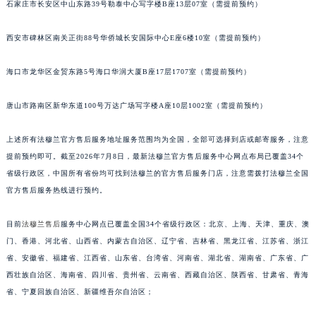
石家庄市长安区中山东路39号勒泰中心写字楼B座13层07室（需提前预约）
福建省莆田市城厢区霞林街道荔华东大道法穆兰售后服务中心（需提前预约）
福建省三明市三元区东乾二路法穆兰售后服务中心（需提前预约）
西安市碑林区南关正街88号华侨城长安国际中心E座6楼10室（需提前预约）
福建省漳州市龙文区步港路法穆兰售后服务中心（需提前预约）
江苏省常州市新北区龙锦路1590号现代传媒中心5号楼10层1008室法穆兰售后服务中心（需提前预约）
海口市龙华区金贸东路5号海口华润大厦B座17层1707室（需提前预约）
江苏省淮安市清江浦区淮海北路法穆兰售后服务中心（需提前预约）
江苏省连云港市海州区通灌北路法穆兰售后服务中心（需提前预约）
唐山市路南区新华东道100号万达广场写字楼A座10层1002室（需提前预约）
江苏省南京市秦淮区中山南路1号南京中心22层22-C1-C3室法穆兰售后服务中心（需提前预约）
上述所有法穆兰官方售后服务地址服务范围均为全国，全部可选择到店或邮寄服务，注意
江苏省宿迁市宿城区西湖路法穆兰售后服务中心（需提前预约）
提前预约即可。截至2026年7月8日，最新法穆兰官方售后服务中心网点布局已覆盖34个
江苏省泰州市海陵区永定东路399号置地商务中心东塔（华润万象城）17层1706室法穆兰售后服务中心（需提前预约）
省级行政区，中国所有省份均可找到法穆兰的官方售后服务门店，注意需拨打法穆兰全国
江苏省徐州市鼓楼区淮海东路29号苏宁广场IFC国际金融中心35层3508室法穆兰售后服务中心（需提前预约）
官方售后服务热线进行预约。
江苏省盐城市盐都区世纪大道5号盐城金融城写字楼1号楼16层1604室法穆兰售后服务中心（需提前预约）
江苏省扬州市邗江区国展路29号星耀天地写字楼1号楼18层1803室法穆兰售后服务中心（需提前预约）
目前
法穆兰售后
服务中心网点已覆盖全国34个省级行政区：北京、上海、天津、重庆、澳
门、香港、河北省、山西省、内蒙古自治区、辽宁省、吉林省、黑龙江省、江苏省、浙江
江苏省镇江市京口区中山东路法穆兰售后服务中心（需提前预约）
省、安徽省、福建省、江西省、山东省、台湾省、河南省、湖北省、湖南省、广东省、广
江西省抚州市临川区赣东大道法穆兰售后服务中心（需提前预约）
西壮族自治区、海南省、四川省、贵州省、云南省、西藏自治区、陕西省、甘肃省、青海
江西省赣州市章贡区文清路法穆兰售后服务中心（需提前预约）
省、宁夏回族自治区、新疆维吾尔自治区；
江西省吉安市吉州区井冈山大道法穆兰售后服务中心（需提前预约）