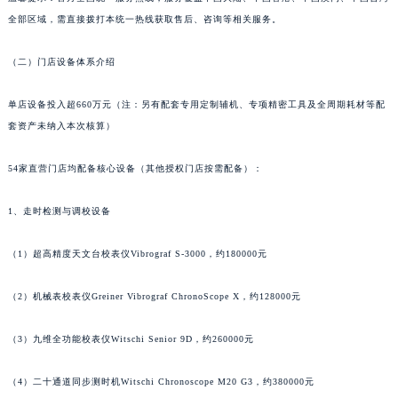
山东省威海市环翠区新威海路89号振华商厦一楼名表维修法穆兰售后服务中心（需提前预约）
全部区域，需直接拨打本统一热线获取售后、咨询等相关服务。
山东省潍坊市奎文区东风东街法穆兰售后服务中心（需提前预约）
山东省枣庄市滕州市北辛路与善国路交叉口法穆兰售后服务中心（需提前预约）
（二）门店设备体系介绍
山东省淄博市张店区金晶大道法穆兰售后服务中心（需提前预约）
单店设备投入超660万元（注：另有配套专用定制辅机、专项精密工具及全周期耗材等配
上海市黄浦区南京东路299号宏伊国际广场写字楼8层806室法穆兰售后服务中心（需提前预约）
套资产未纳入本次核算）
上海市徐汇区虹桥路3号港汇中心2座37层3705室法穆兰售后服务中心（需提前预约）
浙江省杭州市上城区钱江路1366号华润大厦A座5层503-5室法穆兰售后服务中心（需提前预约）
54家直营门店均配备核心设备（其他授权门店按需配备）：
浙江省湖州市吴兴区劳动路法穆兰售后服务中心（需提前预约）
浙江省嘉兴市南湖区广益路705号嘉兴世界贸易中心A座13层1304室法穆兰售后服务中心（需提前预约）
1、走时检测与调校设备
浙江省金华市金东区东市南街777号金华万达广场4号楼22楼2209室法穆兰售后服务中心（需提前预约）
（1）超高精度天文台校表仪Vibrograf S-3000，约180000元
浙江省丽水市莲都区解放街法穆兰售后服务中心（需提前预约）
浙江省宁波市江北区大闸南路500号来福士广场办公楼20层2009室法穆兰售后服务中心（需提前预约）
（2）机械表校表仪Greiner Vibrograf ChronoScope X，约128000元
浙江省衢州市柯城区上街法穆兰售后服务中心（需提前预约）
浙江省绍兴市越城区胜利东路379号世茂天际中心写字楼8层805室法穆兰售后服务中心（需提前预约）
（3）九维全功能校表仪Witschi Senior 9D，约260000元
浙江省舟山市定海区解放东路法穆兰售后服务中心（需提前预约）
澳门特别行政区大堂区议事亭前地（新马路）法穆兰售后服务中心（需提前预约）
（4）二十通道同步测时机Witschi Chronoscope M20 G3，约380000元