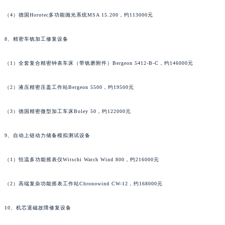
香港特别行政区金钟区中西区金钟道法穆兰售后服务中心（需提前预约）
（4）德国Horotec多功能抛光系统MSA 15.200，约113000元
香港特别行政区九龙区油尖旺区弥敦道法穆兰售后服务中心（需提前预约）
香港特别行政区铜锣湾区湾仔区轩尼诗道法穆兰售后服务中心（需提前预约）
8、精密车铣加工修复设备
河南省安阳市文峰区解放大道法穆兰售后服务中心（需提前预约）
河南省鹤壁市淇滨区九州路法穆兰售后服务中心（需提前预约）
（1）全套复合精密钟表车床（带铣磨附件）Bergeon 5412-B-C，约146000元
河南省济源市沁园街道济水大道法穆兰售后服务中心（需提前预约）
（2）液压精密压盖工作站Bergeon 5500，约19500元
河南省焦作市解放区解放路法穆兰售后服务中心（需提前预约）
河南省开封市鼓楼区中山路法穆兰售后服务中心（需提前预约）
（3）德国精密微型加工车床Boley 50，约122000元
河南省洛阳市西工区中州中路与解放路交叉口法穆兰售后服务中心（需提前预约）
河南省漯河市源汇区交通路法穆兰售后服务中心（需提前预约）
9、自动上链动力储备模拟测试设备
河南省南阳市宛城区范蠡东路与南都路交叉口法穆兰售后服务中心（需提前预约）
河南省平顶山市卫东区建设路法穆兰售后服务中心（需提前预约）
（1）恒温多功能摇表仪Witschi Watch Wind 800，约216000元
河南省濮阳市大华龙区开州路绿城路交叉口法穆兰售后服务中心（需提前预约）
（2）高端复杂功能摇表工作站Chronowind CW-12，约168000元
河南省三门峡市湖滨区和平路法穆兰售后服务中心（需提前预约）
河南省商丘市梁园区神火大道法穆兰售后服务中心（需提前预约）
10、机芯退磁故障修复设备
河南省新乡市红旗区人民路法穆兰售后服务中心（需提前预约）