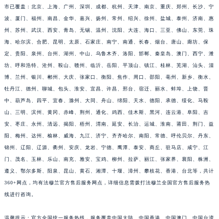
江西省景德镇市珠山区珠山中路法穆兰售后服务中心（需提前预约）
市已覆盖：北京、上海、广州、深圳、成都、杭州、天津、南京、重庆、郑州、长沙、宁
江西省九江市浔阳区浔阳路法穆兰售后服务中心（需提前预约）
波、厦门、福州、南昌、金华、嘉兴、扬州、常州、绍兴、徐州、盐城、泰州、济南、惠
州、苏州、武汉、西安、青岛、无锡、温州、沈阳、大连、海口、三亚、佛山、东莞、珠
江西省南昌市红谷滩新区红谷中大道998号绿地双子塔（中央广场）A1座办公楼14层1407室法穆兰售后服务中心（需提前预约）
海、哈尔滨、合肥、昆明、太原、石家庄、南宁、南通、长春、烟台、唐山、廊坊、保
江西省萍乡市安源区萍安北大道与康庄路交叉口法穆兰售后服务中心（需提前预约）
定、贵阳、泉州、台州、湖州、中山、乌鲁木齐、洛阳、邯郸、秦皇岛、澳门、西宁、潍
江西省上饶市信州区滨江西路法穆兰售后服务中心（需提前预约）
坊、呼和浩特、沧州、鞍山、赣州、临沂、岳阳、平顶山、镇江、桂林、芜湖、汕头、淄
江西省新余市渝水区北湖西路法穆兰售后服务中心（需提前预约）
博、兰州、银川、郴州、大庆、张家口、衡阳、焦作、周口、邵阳、亳州、新乡、衡水、
江西省宜春市袁州区中山中路法穆兰售后服务中心（需提前预约）
牡丹江、德州、聊城、包头、淮安、宜昌、许昌、邢台、宿迁、丽水、蚌埠、上饶、晋
江西省鹰潭市月湖区胜利东路法穆兰售后服务中心（需提前预约）
中、葫芦岛、四平、宜春、滁州、大同、舟山、绵阳、天水、德阳、承德、绥化、马鞍
山、三明、滨州、黄冈、赤峰、荆州、通化、鸡西、佳木斯、黑河、连云港、阜阳、吉
山东省德州市德城区东风中路法穆兰售后服务中心（需提前预约）
安、枣庄、永州、清远、揭阳、梧州、渭南、延安、长治、运城、淮南、莆田、荆门、益
山东省东营市东营区济南路法穆兰售后服务中心（需提前预约）
阳、梅州、达州、榆林、威海、九江、济宁、齐齐哈尔、南阳、常德、呼伦贝尔、丹东、
山东省济南市历下区经十路11111号华润中心写字楼（万象城）15层1508室法穆兰售后服务中心（需提前预约）
锦州、辽阳、辽源、衢州、安庆、龙岩、宁德、鹰潭、泰安、商丘、驻马店、咸宁、江
山东省济宁市任城区太白楼路法穆兰售后服务中心（需提前预约）
门、茂名、玉林、乐山、南充、雅安、宝鸡、柳州、拉萨、丽江、张家界、襄阳、株洲、
山东省莱芜市文化南路8号银座商城名表维修一楼名表维修法穆兰售后服务中心（需提前预约）
遵义、鄂尔多斯、阳泉、昆山、黄石、湘潭、十堰、漳州、攀枝花、香港、台北等，共计
山东省临沂市兰山区解放路法穆兰售后服务中心（需提前预约）
360+网点，均有法穆兰官方售后服务网点，详细信息需拨打法穆兰全国官方售后服务热
线进行咨询。
山东省日照市东港区烟台路法穆兰售后服务中心（需提前预约）
山东省泰安市泰山区财源街道泰山大街法穆兰售后服务中心（需提前预约）
温馨提示：官方全国统一服务热线，服务覆盖中国大陆、中国香港、中国澳门、中国台湾