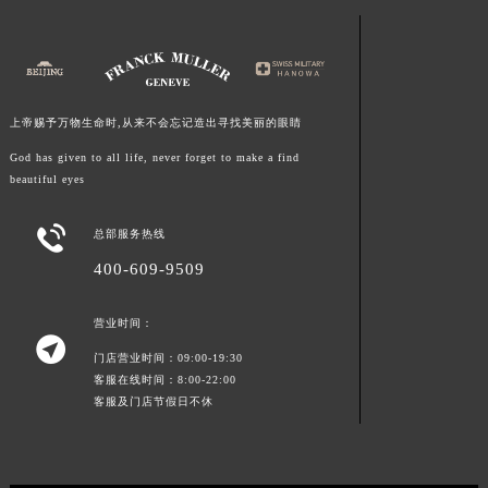
福建省莆田市城厢区霞林街道荔华东大道法穆兰售后服务中心（需提前预约）
福建省三明市三元区东乾二路法穆兰售后服务中心（需提前预约）
福建省漳州市龙文区步港路法穆兰售后服务中心（需提前预约）
江苏省常州市新北区龙锦路1590号现代传媒中心5号楼10层1008室法穆兰售后服务中心（需提前预约）
上帝赐予万物生命时,从来不会忘记造出寻找美丽的眼睛
江苏省淮安市清江浦区淮海北路法穆兰售后服务中心（需提前预约）
God has given to all life, never forget to make a find
江苏省连云港市海州区通灌北路法穆兰售后服务中心（需提前预约）
beautiful eyes
江苏省南京市秦淮区中山南路1号南京中心22层22-C1-C3室法穆兰售后服务中心（需提前预约）

总部服务热线
江苏省宿迁市宿城区西湖路法穆兰售后服务中心（需提前预约）
江苏省泰州市海陵区永定东路399号置地商务中心东塔（华润万象城）17层1706室法穆兰售后服务中心（需提前预约）
400-609-9509
江苏省徐州市鼓楼区淮海东路29号苏宁广场IFC国际金融中心35层3508室法穆兰售后服务中心（需提前预约）
营业时间：
江苏省盐城市盐都区世纪大道5号盐城金融城写字楼1号楼16层1604室法穆兰售后服务中心（需提前预约）

江苏省扬州市邗江区国展路29号星耀天地写字楼1号楼18层1803室法穆兰售后服务中心（需提前预约）
门店营业时间：09:00-19:30
客服在线时间：8:00-22:00
江苏省镇江市京口区中山东路法穆兰售后服务中心（需提前预约）
客服及门店节假日不休
江西省抚州市临川区赣东大道法穆兰售后服务中心（需提前预约）
江西省赣州市章贡区文清路法穆兰售后服务中心（需提前预约）
江西省吉安市吉州区井冈山大道法穆兰售后服务中心（需提前预约）