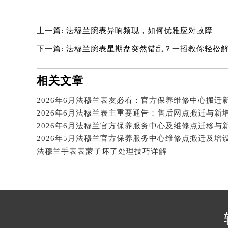
吉林省通化市东昌区环通乡江南大街
吉林省延边市延吉市解放路法穆兰售
上一篇:
法穆兰腕表异响频现，如何优雅应对故障
辽宁省鞍山市铁东区站前街法穆兰售
下一篇:
法穆兰腕表星期盘突然错乱？一招教你轻松
辽宁省本溪市平山区胜利路法穆兰售
辽宁省朝阳市双塔区新华路法穆兰售
相关文章
辽宁省丹东市振兴区七经街法穆兰售
辽宁省抚顺市新抚区东一路法穆兰售
2026年6月法穆兰表友必看：官方保养维修中心搬迁
辽宁省阜新市海州区解放大街法穆兰
2026年6月法穆兰表主重要通告：售后网点搬迁与新
辽宁省葫芦岛市连山区中央路法穆兰
辽宁省锦州市古塔区中央大街法穆兰
辽宁省辽阳市白塔区新运大街法穆兰
法穆兰手表表蒙子坏了处理技巧详解
辽宁省盘锦市兴隆台区石油大街法穆
辽宁省铁岭市银州区南马路法穆兰售
辽宁省营口市站前区市府路与渤海大
辽宁省沈阳市沈河区中街路137号亨
辽宁省沈阳市沈河区中街路83号亨