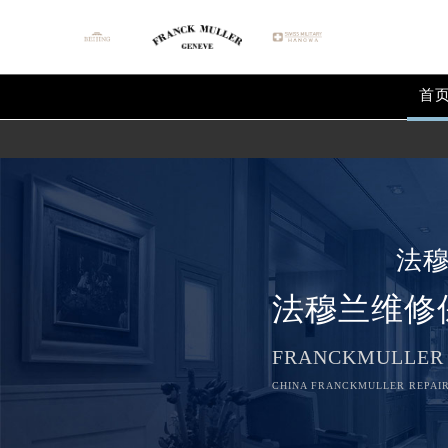
首
法
法穆兰维修
FRANCKMULLER
CHINA FRANCKMULLER REPAIR