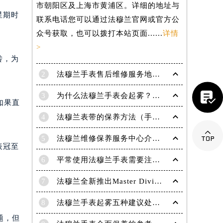
市朝阳区及上海市黄浦区。详细的地址与
星期时
联系电话您可以通过法穆兰官网或官方公
众号获取，也可以拨打本站页面......
详情
>
转，为
2
法穆兰手表售后维修服务地点电话是多少？

3
为什么法穆兰手表会起雾？(法穆兰手表起雾处理方法？)
如果直
4
法穆兰表带的保养方法（手表如何保养）

5
法穆兰维修保养服务中心介绍 | 法穆兰
表冠至
6
平常使用法穆兰手表需要注意哪些事项|法穆兰技师为您讲解
提前预约）
7
法穆兰全新推出Master Diving限量版腕表
8
法穆兰手表起雾五种建议处理方法！
题，但