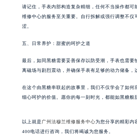
黑龙江省黑河市爱辉区中央街法穆兰
请记住，手表内部构造复杂精细，任何不当操作都可
黑龙江省鸡西市鸡冠区红军路法穆兰
维修中心的服务至关重要。自行拆解或强行调整不仅
黑龙江省佳木斯市向阳区长安路法穆
涩。
黑龙江省牡丹江市东安区太平路法穆
黑龙江省七台河市桃山区大同街法穆
五、日常养护：甜蜜的呵护之道
黑龙江省齐齐哈尔市龙沙区龙华路法
黑龙江省双鸭山市尖山区新兴大街法
最后，如同黑糖需要妥善保存以防受潮，手表也需要
黑龙江省绥化市北林区新华街与康庄
离磁场与剧烈震动，并确保手表有足够的动力储备，
黑龙江省伊春市伊美区通河路法穆兰
吉林省白城市洮北区明仁南街法穆兰
在这个由黑糖串联起的故事里，我们不仅学会了如何
吉林省白山市浑江区浑江大街法穆兰
细心呵护的价值。愿你的每一刻时光，都能如黑糖般
吉林省吉林市船营区河南街法穆兰售
吉林省辽源市龙山区人民大街法穆兰
吉林省梅河口市新华街道梅河大街法
以上就是
广州法穆兰维修服务中心
为您分享的精彩内
吉林省四平市铁东区紫气大路与南九
400电话进行咨询，我们将竭诚为您服务。
吉林省松原市宁江区五环大街法穆兰