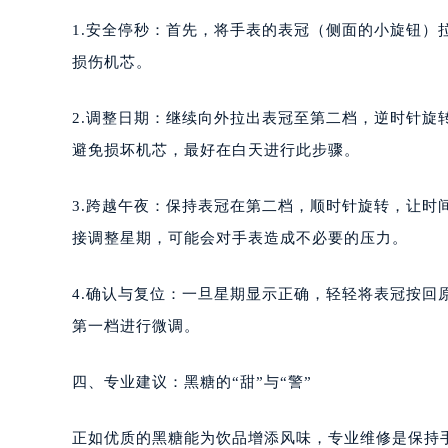
泉州市丰泽区宝洲路729号浦西万达中
1.安全停秒：首先，将手表的表冠（侧面的小旋钮
青岛市南区山东路6号华润大厦B座2
损伤机芯。
烟台市芝罘区胜利路139号万达金融中
长春市朝阳区西安大路727号中银大厦
2.调整日期：继续向外拉出表冠至第二档，逆时针
贵阳市南明区都司高架桥路33号亨特
避免损坏机芯，最好在白天进行此步骤。
昆明市盘龙区北京路928号同德昆明
石家庄市长安区中山东路39号勒泰中
3.跨越午夜：保持表冠在第二档，顺时针旋转，让时
西安市碑林区南关正街88号华侨城长
接调整星期，可能会对手表造成不必要的压力。
海口市龙华区金贸东路5号海口华润大厦
唐山市路南区新华东道100号万达广场
4.确认与复位：一旦星期显示正确，轻轻将表冠按
台州市椒江区东海大道1800号腾达中
内蒙古自治区呼和浩特市玉泉区大学西
第一档进行微调。
甘肃省兰州市七里河区西津西路16号兰
重庆市解放碑渝中区民权路28号英利
四、专业建议：黑糖的“甜”与“警”
黑龙江省大庆市萨尔图区会战大街法
黑龙江省鹤岗市向阳区红军路法穆兰
正如优质的黑糖能为饮品增添风味，专业维修是保持