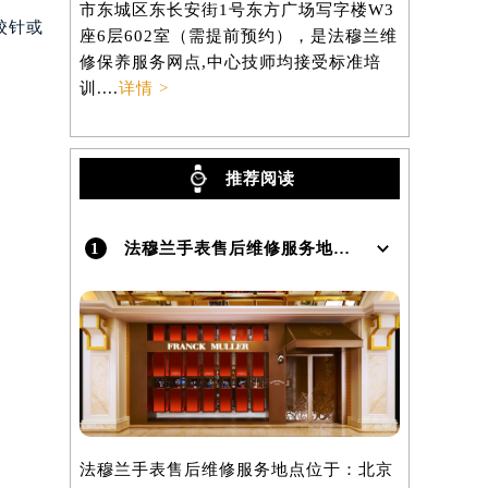
市东城区东长安街1号东方广场写字楼W3
区虹桥路3
校针或
座6层602室（需提前预约），是法穆兰维
3705室
修保养服务网点,中心技师均接受标准培
养服务网点,
训....
详情 >
详情 >
推荐阅读
1
法穆兰手表售后维修服务地点在哪里呢？
法穆兰手表售后维修服务地点位于：北京