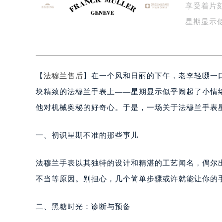
享受着片
宁波市江北区大闸南路500号来福士广
杭州市上城区钱江路1366号华润大厦
星期显示
金华市金东区东市南街777号金华万达
有…
绍兴市越城区胜利东路379号世茂天
嘉兴市南湖区广益路705号嘉兴世界贸
【
法穆兰售后
】在一个风和日丽的下午，老李轻啜一
南昌市红谷滩新区红谷中大道998号
济南市历下区经十路11111号华润中
块精致的法穆兰手表上——星期显示似乎闹起了小情
广州市天河区天河路230号万菱汇国
他对机械奥秘的好奇心。于是，一场关于法穆兰手表
广州市越秀区环市东路371-375号
深圳市罗湖区深南东路5001号华润大
一、初识星期不准的那些事儿
惠州市惠城区江北文昌一路7号华贸大
厦门市思明区湖滨东路95号华润大厦写
法穆兰手表以其独特的设计和精湛的工艺闻名，偶尔
福州市鼓楼区五四路128-1号恒力城
不当等原因。别担心，几个简单步骤或许就能让你的手
成都市锦江区人民东路6号SAC东原中
重庆市江北区观音桥步行街2号融恒时
二、黑糖时光：诊断与预备
长沙市芙蓉区定王台街道建湘路393