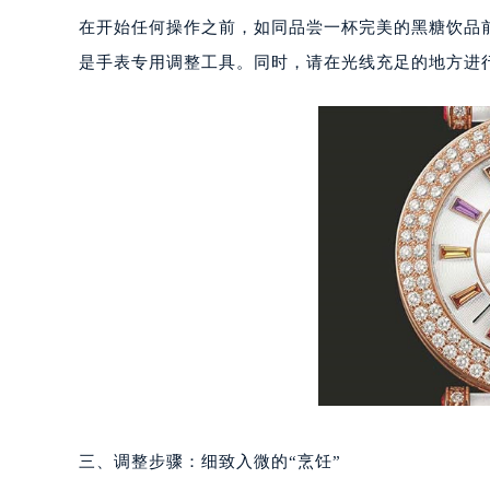
郑州市二七区铭功路10号华润大厦写字
在开始任何操作之前，如同品尝一杯完美的黑糖饮品
太原市迎泽区解放路15号亨得利名
是手表专用调整工具。同时，请在光线充足的地方进
沈阳市沈河区中街路137号亨得利名
沈阳市沈河区中街路83号亨得利名
乌鲁木齐市天山区红山路26号时代广场
温州市鹿城区锦绣路1067号置信广场
哈尔滨市道里区友谊西路600号富力中
大连市中山区人民路15号国际金融大
佛山市禅城区季华五路57号万科金融中
东莞市东城街道鸿福东路1号民盈国贸
无锡市梁溪区人民中路139号恒隆广场
南通市崇川区工农路57号圆融广场写字
苏州市苏州工业园区星港街199号苏州
武汉市江汉区解放大道686号世界贸易
南宁市青秀区金湖路59号地王大厦12
三、调整步骤：细致入微的“烹饪”
合肥市蜀山区潜山路111号万象城华润