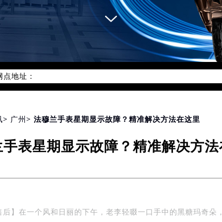
网络优化升级公告
线：400-609-9509
09-9509，服务覆盖中国大陆、香港、澳门、台湾全部区域（非大陆
网点地址：
国际中心写字楼D座11层1102室（北京总部）（需提前预约）
字楼W3座6层602室（需提前预约）
融中心写字楼26层2603室（需提前预约）
2座37层3705室（需提前预约）
讯
>
广州
> 法穆兰手表星期显示故障？精准解决方法在这里
际广场写字楼8层806室（需提前预约）
兰手表星期显示故障？精准解决方法
南京中心写字楼22层C1-1室（需提前预约）
中心写字楼5号楼10层1008室（需提前预约）
FC国际金融中心写字楼35层3508室（需提前预约）
楼1号楼18层1803室（需提前预约）
字楼1号楼16层1604室（需提前预约）
售后】在一个风和日丽的下午，老李轻啜一口手中的黑糖玛奇朵
务中心东塔写字楼（华润万象城）17层1706室（需提前预约）