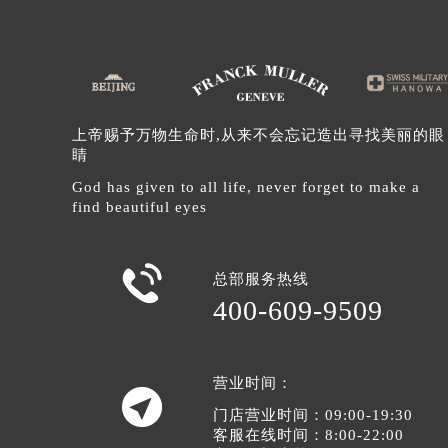
北京市朝阳区建国门外大街甲6号华熙
北京市东城区东长安街1号王府井东方
河北省保定市竞秀区朝阳北大街北国
内蒙古自治区阿拉善盟市左旗土尔扈
内蒙古自治区巴彦淖尔市临河区新华
上帝赐予万物生命时,从来不会忘记造出寻找美丽的眼
内蒙古自治区包头市青山区幸福路甲
睛
内蒙古自治区赤峰市红山区哈达街法
God has given to all life, never forget to make a
find beautiful eyes
内蒙古自治区鄂尔多斯市东胜区伊金
内蒙古自治区呼伦贝尔市海拉尔区中
内蒙古自治区通辽市科尔沁区明仁大

总部服务热线
内蒙古自治区乌海市海勃湾区人民南
400-609-9509
内蒙古自治区乌兰察布市集宁区恩和
内蒙古自治区锡林郭勒盟市锡林浩特
内蒙古自治区兴安盟市乌兰浩特市兴
营业时间：

山西省大同市平城区迎宾街法穆兰售
门店营业时间：09:00-19:30
山西省晋城市城区黄华街法穆兰售后
客服在线时间：8:00-22:00