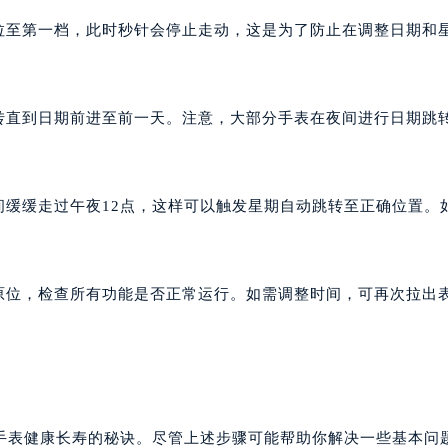
心写字楼A座7楼709室（需提前预约）
）拉至第一档，此时秒针会停止走动，这是为了防止在调整日期和
2层04室（需提前预约）
心A座907室（需提前预约）
A座(旺进大厦)18层09室（需提前预约）
旋转直到日期前进至前一天。注意，大部分手表在夜间进行日期跳
国际金融中心14楼14D（需提前预约）
广场写字楼10层06室（需提前预约）
心写字楼B座13层07室（需提前预约）
间缓缓走过午夜12点，这样可以触发星期自动跳转至正确位置。
安国际中心E座6楼10室（需提前预约）
B座17层1707室（需提前预约）
写字楼A座10层1002室（需提前预约）
回原位，检查所有功能是否正常运行。如需调整时间，可再次拉出
心东1幢20楼2002室（需提前预约）
街70号华润万象城写字楼（鄂尔多斯大厦）23层2326室（需
州中心写字楼21层2102室（需提前预约）
国际金融中心写字楼20层01室（需提前预约）
穆兰售后服务中心（需提前预约）
售后服务中心（需提前预约）
手表健康长寿的秘诀。尽管上述步骤可能帮助你解决一些基本问