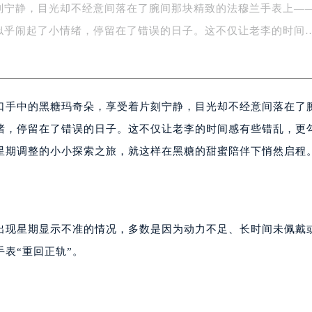
刻宁静，目光却不经意间落在了腕间那块精致的法穆兰手表上—
场办公楼20层2009室（需提前预约）
写字楼A座5层503-5室（需提前预约）
似乎闹起了小情绪，停留在了错误的日子。这不仅让老李的时间
广场写字楼4号楼22层2209室（需提前预约）
际中心写字楼8层805室（需提前预约）
易中心写字楼A座13层1304室（需提前预约）
口手中的黑糖玛奇朵，享受着片刻宁静，目光却不经意间落在了
绿地双子塔（中央广场）A1座办公楼14层07室（需提前预约）
心写字楼（万象城）15层1508室（需提前预约）
绪，停留在了错误的日子。这不仅让老李的时间感有些错乱，更
际中心写字楼A塔7层704室（需提前预约）
星期调整的小小探索之旅，就这样在黑糖的甜蜜陪伴下悄然启程
世界贸易中心大厦南塔写字楼15层07室（需提前预约）
厦写字楼17层1701室（需提前预约）
厦写字楼1座30层05室（需提前预约）
字楼B座11层1104室（需提前预约）
出现星期显示不准的情况，多数是因为动力不足、长时间未佩戴
写字楼15层03室（需提前预约）
表“重回正轨”。
心写字楼24层2406B室（需提前预约）
代广场写字楼9层902室（需提前预约）
号世茂环球金融中心写字楼（芙蓉广场）10层13室（需提前预约