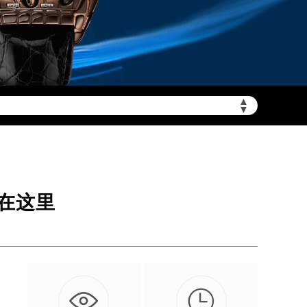
需加拨“+86”）
▲
▼
在这里

，