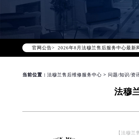
2026年8月法穆兰中国区售后服务
2026年8月法穆兰全国官方售后客户服务热
法穆兰官方全国统一服务热线400-6
2026年8月法穆兰售后服务中心最新
官网公告>
北京市朝阳区建国门外大街甲6号华熙
北京市东城区东长安街1号东方广场写
天津市和平区赤峰道136号天津国际金
上海市徐汇区虹桥路3号港汇中心写字楼
当前位置：
法穆兰售后维修服务中心
>
问题/知识/资
上海市黄浦区南京东路299号宏伊国
法穆
南京市秦淮区中山南路1号（新街口）
常州市新北区龙锦路1590号现代传媒
徐州市鼓楼区淮海东路29号苏宁广场I
扬州市邗江区国展路29号星耀天地写字
盐城市盐都区世纪大道5号盐城金融城写
【法穆兰
泰州市海陵区永定东路399号置地商