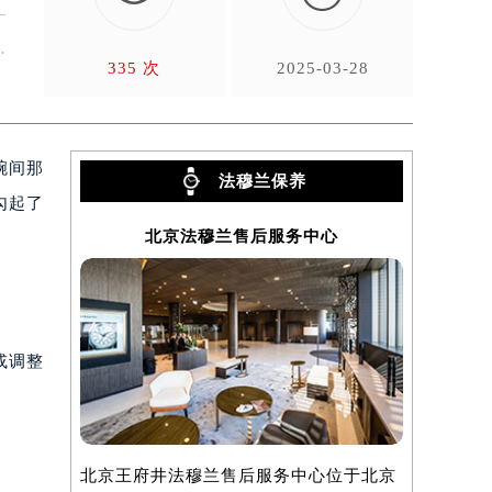
—
感
335 次
2025-03-28
腕间那
法穆兰保养
勾起了
北京法穆兰售后服务中心
上
。
或调整
北京王府井法穆兰售后服务中心位于北京
上海法穆兰
）