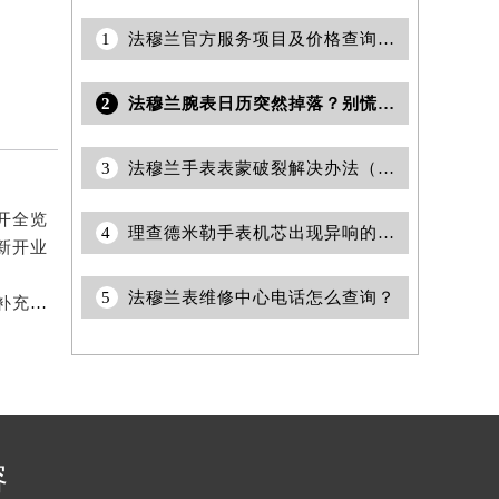
1
法穆兰官方服务项目及价格查询｜服务热线及办公地址权威信息声明（2026年7月最新）
2
法穆兰腕表日历突然掉落？别慌！这里有解决方案
3
法穆兰手表表蒙破裂解决办法（法穆兰手表表蒙破裂的简单处理方法）
开全览
4
理查德米勒手表机芯出现异响的正确解决办法是什么？
新开业
5
法穆兰表维修中心电话怎么查询？
2026年5月法穆兰官方维修保养服务中心搬迁与新设点补充确认通告原文发布完毕
容