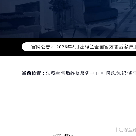
2026年8月法穆兰中国区售后服务
2026年8月法穆兰全国官方售后客户服务热
官网公告>
法穆兰官方全国统一服务热线400-6
2026年8月法穆兰售后服务中心最新
北京市朝阳区建国门外大街甲6号华熙
北京市东城区东长安街1号东方广场写
当前位置：
法穆兰售后维修服务中心
>
问题/知识/资
天津市和平区赤峰道136号天津国际金
上海市徐汇区虹桥路3号港汇中心写字楼
上海市黄浦区南京东路299号宏伊国
南京市秦淮区中山南路1号（新街口）
常州市新北区龙锦路1590号现代传媒
徐州市鼓楼区淮海东路29号苏宁广场I
【法穆兰
扬州市邗江区国展路29号星耀天地写字