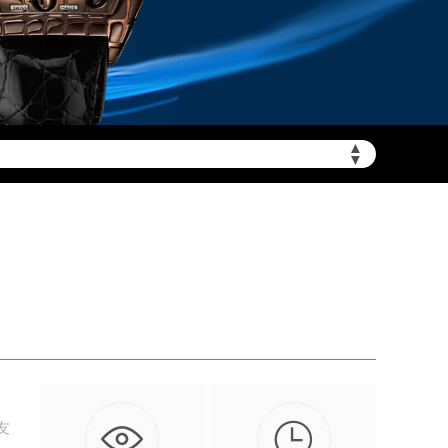
▲
需加拨“+86”）
▼

友