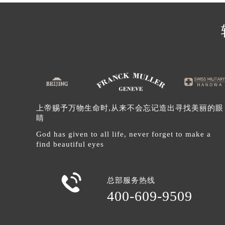
辽宁省沈阳市沈河区中街路137号亨
辽宁省沈阳市沈河区中街路83号亨
北京市朝阳区建国门外大街甲6号华熙
北京市东城区东长安街1号王府井东方
河北省保定市竞秀区朝阳北大街北国
内蒙古自治区阿拉善盟市左旗土尔扈
内蒙古自治区巴彦淖尔市临河区新华
内蒙古自治区包头市青山区幸福路甲
上帝赐予万物生命时,从来不会忘记造出寻找美丽的眼
睛
内蒙古自治区赤峰市红山区哈达街法
内蒙古自治区鄂尔多斯市东胜区伊金
God has given to all life, never forget to make a
find beautiful eyes
内蒙古自治区呼伦贝尔市海拉尔区中
内蒙古自治区通辽市科尔沁区明仁大
内蒙古自治区乌海市海勃湾区人民南

总部服务热线
内蒙古自治区乌兰察布市集宁区恩和
400-609-9509
内蒙古自治区锡林郭勒盟市锡林浩特
内蒙古自治区兴安盟市乌兰浩特市兴