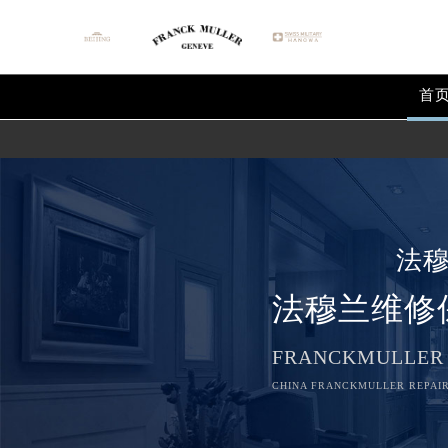
首
法
法穆兰维修
FRANCKMULLER
CHINA FRANCKMULLER REPAIR