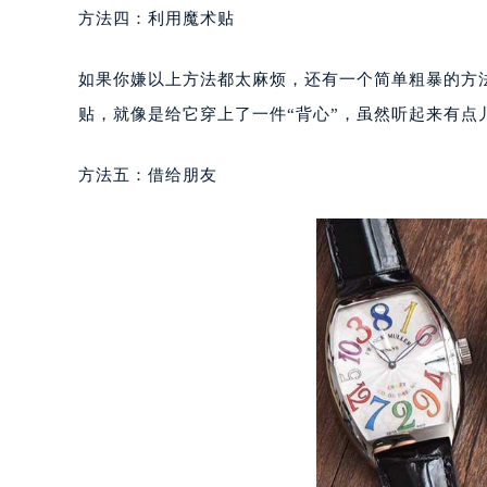
南宁市青秀区金湖路59号地王大厦12
方法四：利用魔术贴
合肥市蜀山区潜山路111号万象城华润
泉州市丰泽区宝洲路729号浦西万达中
如果你嫌以上方法都太麻烦，还有一个简单粗暴的方
青岛市南区山东路6号华润大厦B座2
贴，就像是给它穿上了一件“背心”，虽然听起来有点
烟台市芝罘区胜利路139号万达金融中
长春市朝阳区西安大路727号中银大厦
方法五：借给朋友
贵阳市南明区都司高架桥路33号亨特
昆明市盘龙区北京路928号同德昆明
石家庄市长安区中山东路39号勒泰中
西安市碑林区南关正街88号华侨城长
海口市龙华区金贸东路5号海口华润大厦
唐山市路南区新华东道100号万达广场
台州市椒江区东海大道1800号腾达中
内蒙古自治区呼和浩特市玉泉区大学西
甘肃省兰州市七里河区西津西路16号兰
重庆市解放碑渝中区民权路28号英利