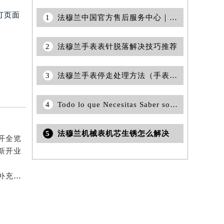
打页面
1
法穆兰中国官方售后服务中心｜电话和完整地址权威信息通知（2026年7月最新）
2
法穆兰手表表针脱落解决技巧推荐
3
法穆兰手表停走处理方法（手表停走维修）
4
Todo lo que Necesitas Saber sobre Marathonbet Casino y Apuestas
5
法穆兰机械表机芯生锈怎么解决
开全览
新开业
2026年5月法穆兰官方维修保养服务中心搬迁与新设点补充确认通告原文发布完毕