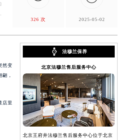
的
，
326 次
2025-05-02
法穆兰保养
突然变
北京法穆兰售后服务中心
上
翩翩，
董店里
北京王府井法穆兰售后服务中心位于北京
上海法穆兰