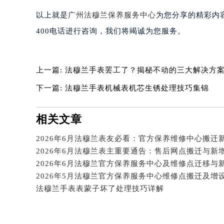
吉林省四平市铁东区紫气大路与南九
以上就是
广州法穆兰保养服务中心
为您分享的精彩内
吉林省松原市宁江区五环大街法穆兰
400电话进行咨询，我们将竭诚为您服务。
吉林省通化市东昌区环通乡江南大街
吉林省延边市延吉市解放路法穆兰售
辽宁省鞍山市铁东区站前街法穆兰售
上一篇:
法穆兰手表罢工了？揭秘不动的三大解决方
辽宁省本溪市平山区胜利路法穆兰售
下一篇:
法穆兰手表机械表机芯生锈处理技巧集锦
辽宁省朝阳市双塔区新华路法穆兰售
辽宁省丹东市振兴区七经街法穆兰售
相关文章
辽宁省抚顺市新抚区东一路法穆兰售
辽宁省阜新市海州区解放大街法穆兰
2026年6月法穆兰表友必看：官方保养维修中心搬迁
辽宁省葫芦岛市连山区中央路法穆兰
2026年6月法穆兰表主重要通告：售后网点搬迁与新
辽宁省锦州市古塔区中央大街法穆兰
辽宁省辽阳市白塔区新运大街法穆兰
法穆兰手表表蒙子坏了处理技巧详解
辽宁省盘锦市兴隆台区石油大街法穆
辽宁省铁岭市银州区南马路法穆兰售
辽宁省营口市站前区市府路与渤海大