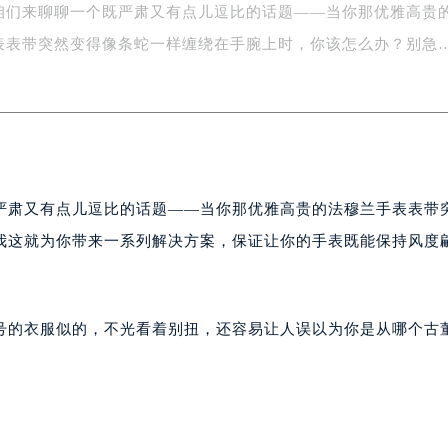
咱们来聊聊一个既严肃又有点儿逗比的话题——当你那优雅高贵
字楼1号楼16层1604室（需提前预约）
务中心东塔写字楼（华润万象城）17层1706室（需提前预约）
表表带突然变得像条蛇一样缠绕在手腕上时，你该怎么办？别急
场办公楼20层2009室（需提前预约）
写字楼A座5层503-5室（需提前预约）
广场写字楼4号楼22层2209室（需提前预约）
际中心写字楼8层805室（需提前预约）
易中心写字楼A座13层1304室（需提前预约）
严肃又有点儿逗比的话题——当你那优雅高贵的法穆兰手表表带
绿地双子塔（中央广场）A1座办公楼14层07室（需提前预约）
心写字楼（万象城）15层1508室（需提前预约）
我这就为你带来一系列解决方案，保证让你的手表既能保持风度
际中心写字楼A塔7层704室（需提前预约）
世界贸易中心大厦南塔写字楼15层07室（需提前预约）
厦写字楼17层1701室（需提前预约）
号的衣服似的，不光看着别扭，还容易让人误以为你是从哪个古
厦写字楼1座30层05室（需提前预约）
字楼B座11层1104室（需提前预约）
写字楼15层03室（需提前预约）
心写字楼24层2406B室（需提前预约）