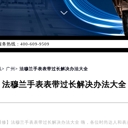
网络优化升级公告
线：400-609-9509
09-9509，服务覆盖中国大陆、香港、澳门、台湾全部区域（非大陆
网点地址：
国际中心写字楼D座11层1102室（北京总部）（需提前预约）
字楼W3座6层602室（需提前预约）
讯
>
广州
> 法穆兰手表表带过长解决办法大全
融中心写字楼26层2603室（需提前预约）
法穆兰手表表带过长解决办法大全
2座37层3705室（需提前预约）
际广场写字楼8层806室（需提前预约）
南京中心写字楼22层C1-1室（需提前预约）
中心写字楼5号楼10层1008室（需提前预约）
FC国际金融中心写字楼35层3508室（需提前预约）
维修】法穆兰手表表带过长解决办法大全 嗨，各位时尚达人和表
楼1号楼18层1803室（需提前预约）