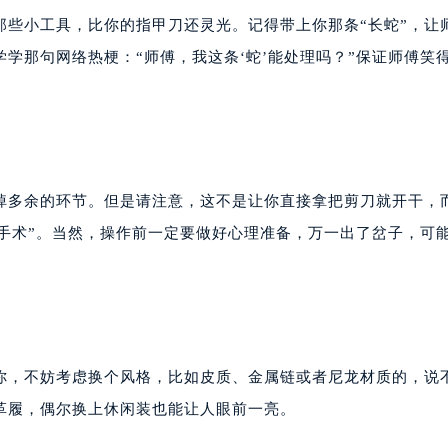
代广场写字楼9层902室（需提前预约）
那些小工具，比你的指甲刀还灵光。记得带上你那条“长蛇”，让
号世茂环球金融中心写字楼（芙蓉广场）10层13室（需提前预约
学那句网络热梗：“师傅，我这条‘蛇’能处理吗？”保证师傅笑
楼29层2905室（需提前预约）
表服务中心（品牌授权店）3层整层（需提前预约）
表服务中心（品牌授权店）1层整层（需提前预约）
表服务中心（品牌授权店）1层整层（需提前预约）
（CCMALL）C座17层17-B（需提前预约）
掉多余的环节。但是请注意，这不是让你直接拿把剪刀就开干，
10层1015室（需提前预约）
’手术”。当然，操作前一定要做好心理准备，万一出了岔子，可
心T2座写字楼29层03室（需提前预约）
厦7层G室（需提前预约）
心C座12层1205室（需提前预约）
中心T1写字楼9层907室（需提前预约）
写字楼1座11层1104室（需提前预约）
你，不妨考虑换个风格，比如皮质、金属链或者尼龙材质的，说
楼16层1603室（需提前预约）
中心办公楼C座22层08室（需提前预约）
革履，偶尔换上休闲装也能让人眼前一亮。
大厦38层09室（需提前预约）