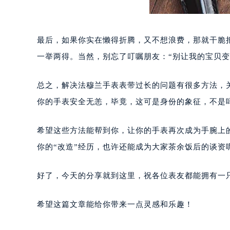
黑龙江省大庆市萨尔图区会战大街法
黑龙江省鹤岗市向阳区红军路法穆兰
黑龙江省黑河市爱辉区中央街法穆兰
最后，如果你实在懒得折腾，又不想浪费，那就干脆
黑龙江省鸡西市鸡冠区红军路法穆兰
一举两得。当然，别忘了叮嘱朋友：“别让我的宝贝变成
黑龙江省佳木斯市向阳区长安路法穆
黑龙江省牡丹江市东安区太平路法穆
总之，解决法穆兰手表表带过长的问题有很多方法，
黑龙江省七台河市桃山区大同街法穆
你的手表安全无恙，毕竟，这可是身份的象征，不是
黑龙江省齐齐哈尔市龙沙区龙华路法
黑龙江省双鸭山市尖山区新兴大街法
希望这些方法能帮到你，让你的手表再次成为手腕上
黑龙江省绥化市北林区新华街与康庄
你的“改造”经历，也许还能成为大家茶余饭后的谈资
黑龙江省伊春市伊美区通河路法穆兰
吉林省白城市洮北区明仁南街法穆兰
好了，今天的分享就到这里，祝各位表友都能拥有一
吉林省白山市浑江区浑江大街法穆兰
吉林省吉林市船营区河南街法穆兰售
希望这篇文章能给你带来一点灵感和乐趣！
吉林省辽源市龙山区人民大街法穆兰
吉林省梅河口市新华街道梅河大街法