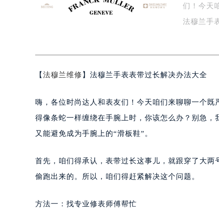
们！今天
盐城市盐都区世纪大道5号盐城金融城写
泰州市海陵区永定东路399号置地商
法穆兰手
宁波市江北区大闸南路500号来福士广
我…
杭州市上城区钱江路1366号华润大厦
金华市金东区东市南街777号金华万达
【
法穆兰维修
】法穆兰手表表带过长解决办法大全
绍兴市越城区胜利东路379号世茂天
嘉兴市南湖区广益路705号嘉兴世界贸
嗨，各位时尚达人和表友们！今天咱们来聊聊一个既
南昌市红谷滩新区红谷中大道998号
济南市历下区经十路11111号华润中
得像条蛇一样缠绕在手腕上时，你该怎么办？别急，
广州市天河区天河路230号万菱汇国
又能避免成为手腕上的“滑板鞋”。
广州市越秀区环市东路371-375号
深圳市罗湖区深南东路5001号华润大
首先，咱们得承认，表带过长这事儿，就跟穿了大两
惠州市惠城区江北文昌一路7号华贸大
偷跑出来的。所以，咱们得赶紧解决这个问题。
厦门市思明区湖滨东路95号华润大厦写
福州市鼓楼区五四路128-1号恒力城
方法一：找专业修表师傅帮忙
成都市锦江区人民东路6号SAC东原中