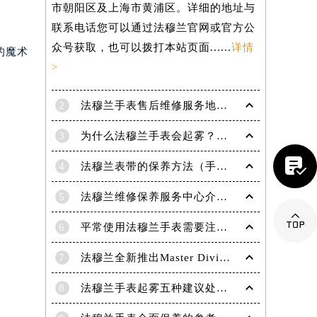
市朝阳区及上海市黄浦区。详细的地址与
联系电话您可以通过法穆兰官网或官方公
众号获取，也可以拨打本站页面......
详情
的魔术
>
2
法穆兰手表售后维修服务地点电话是多少？
3
为什么法穆兰手表会起雾？(法穆兰手表起雾处理方法？)

4
法穆兰表带的保养方法（手表如何保养）
5
法穆兰维修保养服务中心介绍 | 法穆兰

6
平常使用法穆兰手表需要注意哪些事项|法穆兰技师为您讲解
7
法穆兰全新推出Master Diving限量版腕表
提前预约）
8
法穆兰手表起雾五种建议处理方法！