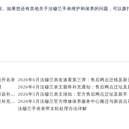
经街交汇处法穆兰售后服务中心（需提前预约）
容。如果您还有其他关于法穆兰手表维护和保养的问题，可以拨
售后服务中心（需提前预约）
法穆兰售后服务中心（需提前预约）
后服务中心（需提前预约）
后服务中心（需提前预约）
案
后服务中心（需提前预约）
后服务中心（需提前预约）
后服务中心（需提前预约）
后服务中心（需提前预约）
售后服务中心（需提前预约）
新开名录
2026年6月法穆兰表友速看第三弹：售后网点迁移及新
售后服务中心（需提前预约）
增
2026年6月法穆兰表主最终补充通知：售后网点迁址及
售后服务中心（需提前预约）
2026年6月法穆兰官方保养服务中心及维修点迁移与新设补充公告
2026年5月法穆兰表主须知：官方售后网点迁址及新开
售后服务中心（需提前预约）
2026年5月法穆兰官方保养服务中心维修点搬迁及增设补充方案文件
法穆兰手表表带太松处理办法详解
兰售后服务中心（需提前预约）
后服务中心（需提前预约）
街交叉口法穆兰售后服务中心（需提前预约）