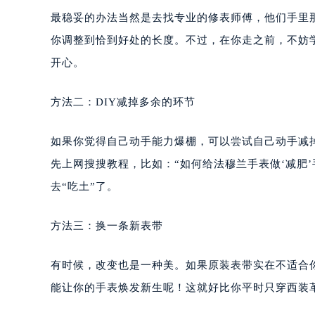
重庆市江北区观音桥步行街2号融恒时
最稳妥的办法当然是去找专业的修表师傅，他们手里
长沙市芙蓉区定王台街道建湘路393
你调整到恰到好处的长度。不过，在你走之前，不妨学
郑州市二七区铭功路10号华润大厦写字
开心。
太原市迎泽区解放路15号亨得利名
沈阳市沈河区中街路137号亨得利名
方法二：DIY减掉多余的环节
沈阳市沈河区中街路83号亨得利名
乌鲁木齐市天山区红山路26号时代广场
如果你觉得自己动手能力爆棚，可以尝试自己动手减
温州市鹿城区锦绣路1067号置信广场
先上网搜搜教程，比如：“如何给法穆兰手表做‘减肥
哈尔滨市道里区友谊西路600号富力中
去“吃土”了。
大连市中山区人民路15号国际金融大
佛山市禅城区季华五路57号万科金融中
方法三：换一条新表带
东莞市东城街道鸿福东路1号民盈国贸
无锡市梁溪区人民中路139号恒隆广场
有时候，改变也是一种美。如果原装表带实在不适合
南通市崇川区工农路57号圆融广场写字
苏州市苏州工业园区星港街199号苏州
能让你的手表焕发新生呢！这就好比你平时只穿西装
武汉市江汉区解放大道686号世界贸易