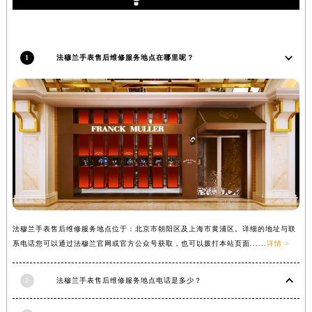
内蒙古自治区锡林郭勒盟市锡林浩特市光明街与额尔敦路交叉口法穆兰售后服务中心（需提前预约）
内蒙古自治区兴安盟市乌兰浩特市兴安大街法穆兰售后服务中心（需提前预约）
山西省大同市平城区迎宾街法穆兰售后服务中心（需提前预约）
1
法穆兰手表售后维修服务地点在哪里呢？
山西省晋城市城区黄华街法穆兰售后服务中心（需提前预约）
山西省晋中市榆次区顺城街法穆兰售后服务中心（需提前预约）
山西省临汾市尧都区解放路法穆兰售后服务中心（需提前预约）
山西省吕梁市离石区永宁中路与建设街交叉口法穆兰售后服务中心（需提前预约）
山西省朔州市朔城区怡西路与鄯阳西街交汇处法穆兰售后服务中心（需提前预约）
山西省忻州市忻府区和平东街与七一南路交叉口法穆兰售后服务中心（需提前预约）
山西省阳泉市郊区平阳东街与新城大道交叉口法穆兰售后服务中心（需提前预约）
山西省运城市盐湖区河东街法穆兰售后服务中心（需提前预约）
山西省长治市潞州区英雄中路法穆兰售后服务中心（需提前预约）
法穆兰手表售后维修服务地点位于：北京市朝阳区及上海市黄浦区。详细的地址与联
系电话您可以通过法穆兰官网或官方公众号获取，也可以拨打本站页面......
详情 >
山西省太原市迎泽区迎泽街道解放路15号亨得利名表维修授权店3楼法穆兰售后服务中心（需提前预约）
天津市和平区赤峰道136号天津国际金融中心26层2603室法穆兰售后服务中心（需提前预约）
2
法穆兰手表售后维修服务地点电话是多少？
安徽省安庆市迎江区人民路法穆兰售后服务中心（需提前预约）
安徽省蚌埠市蚌山区淮河路法穆兰售后服务中心（需提前预约）