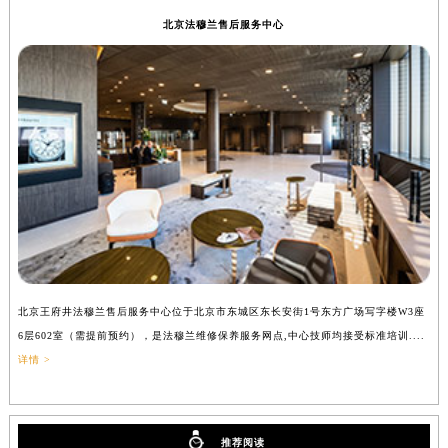
辽宁省铁岭市银州区南马路法穆兰售后服务中心（需提前预约）
北京法穆兰售后服务中心
辽宁省营口市站前区市府路与渤海大街交叉口法穆兰售后服务中心（需提前预约）
辽宁省沈阳市沈河区中街路137号亨得利名表维修授权店1楼法穆兰售后服务中心（需提前预约）
辽宁省沈阳市沈河区中街路83号亨得利名表维修授权店1楼法穆兰售后服务中心（需提前预约）
北京市朝阳区建国门外大街甲6号华熙国际中心D座11层1102室法穆兰售后服务中心（北京总部）（需提前预约）
北京市东城区东长安街1号王府井东方广场W3座6层602室法穆兰售后服务中心（需提前预约）
河北省保定市竞秀区朝阳北大街北国先天下法穆兰售后服务中心（需提前预约）
内蒙古自治区阿拉善盟市左旗土尔扈特大街法穆兰售后服务中心（需提前预约）
内蒙古自治区巴彦淖尔市临河区新华街法穆兰售后服务中心（需提前预约）
内蒙古自治区包头市青山区幸福路甲3号王府井百货名表维修法穆兰售后服务中心（需提前预约）
内蒙古自治区赤峰市红山区哈达街法穆兰售后服务中心（需提前预约）
北京王府井法穆兰售后服务中心位于北京市东城区东长安街1号东方广场写字楼W3座
上
内蒙古自治区鄂尔多斯市东胜区伊金霍洛街法穆兰售后服务中心（需提前预约）
6层602室（需提前预约），是法穆兰维修保养服务网点,中心技师均接受标准培训....
（
内蒙古自治区呼伦贝尔市海拉尔区中央街法穆兰售后服务中心（需提前预约）
详情 >
内蒙古自治区通辽市科尔沁区明仁大街法穆兰售后服务中心（需提前预约）
内蒙古自治区乌海市海勃湾区人民南路法穆兰售后服务中心（需提前预约）
内蒙古自治区乌兰察布市集宁区恩和大街法穆兰售后服务中心（需提前预约）
推荐阅读