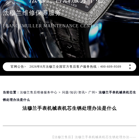
法穆兰维修保养服务
FRANCKMULLER MAINTENANCE CENTER
2026年8月法穆兰中国区售后服务网络优化升级公告
2026年8月法穆兰全国官方售后客户服务热线：400-609-9509
▲
官网公告>
法穆兰官方全国统一服务热线400-609-9509，服务覆盖中国大陆、香港、澳门、台湾全部区域（非大陆需加拨“+86”）
▼
2026年8月法穆兰售后服务中心最新网点地址：
北京市朝阳区建国门外大街甲6号华熙国际中心写字楼D座11层1102室（北京总部）（需提前预约）
当前位置：
法穆兰售后维修服务中心
>
问题/知识/资讯
>
广州
> 法穆兰手表机械表机芯生
北京市东城区东长安街1号东方广场写字楼W3座6层602室（需提前预约）
锈处理办法是什么
天津市和平区赤峰道136号天津国际金融中心写字楼26层2603室（需提前预约）
法穆兰手表机械表机芯生锈处理办法是什么
上海市徐汇区虹桥路3号港汇中心写字楼2座37层3705室（需提前预约）
上海市黄浦区南京东路299号宏伊国际广场写字楼8层806室（需提前预约）
南京市秦淮区中山南路1号（新街口）南京中心写字楼22层C1-1室（需提前预约）
常州市新北区龙锦路1590号现代传媒中心写字楼5号楼10层1008室（需提前预约）
【法穆兰售后】法穆兰手表机械表机芯生锈处理办法——