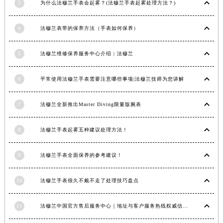
3
为什么法穆兰手表会起雾？(法穆兰手表起雾处理方法？)
安徽省亳州市谯城区魏武大道法穆兰售后服务中心（需提前预约）
安徽省池州市贵池区长江路法穆兰售后服务中心（需提前预约）
4
法穆兰表带的保养方法（手表如何保养）
安徽省滁州市琅琊区南谯北路法穆兰售后服务中心（需提前预约）
安徽省阜阳市颍州区颍州北路法穆兰售后服务中心（需提前预约）
5
法穆兰维修保养服务中心介绍 | 法穆兰
安徽省淮北市相山区淮海路法穆兰售后服务中心（需提前预约）
6
平常使用法穆兰手表需要注意哪些事项|法穆兰技师为您讲解
安徽省淮南市田家庵区国庆中路法穆兰售后服务中心（需提前预约）
安徽省黄山市屯溪区黄山西路法穆兰售后服务中心（需提前预约）
7
法穆兰全新推出Master Diving限量版腕表
安徽省六安市金安区解放中路法穆兰售后服务中心（需提前预约）
安徽省马鞍山市雨山区湖南西路法穆兰售后服务中心（需提前预约）
8
法穆兰手表起雾五种建议处理方法！
安徽省宿州市埇桥区人民中路法穆兰售后服务中心（需提前预约）
安徽省铜陵市铜官区石城大道法穆兰售后服务中心（需提前预约）
9
法穆兰手表全面保养的参考建议！
安徽省芜湖市镜湖区中山路步行街法穆兰售后服务中心（需提前预约）
安徽省宣城市宣州区叠嶂西路法穆兰售后服务中心（需提前预约）
10
法穆兰手表很久不戴不走了处理技巧盘点
福建省龙岩市新罗区九一南路法穆兰售后服务中心（需提前预约）
福建省南平市建阳区人民西路法穆兰售后服务中心（需提前预约）
11
法穆兰中国官方售后服务中心｜地址与客户服务热线权威信息通知（2026年7月最新）
福建省宁德市蕉城区天湖东路法穆兰售后服务中心（需提前预约）