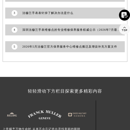
江西省景德镇市珠山区珠山中路法穆兰售后服务中心（需提前预约）
3
法穆兰手表表针掉了解决办法是什么

江西省九江市浔阳区浔阳路法穆兰售后服务中心（需提前预约）
江西省南昌市红谷滩新区红谷中大道998号绿地双子塔（中央广场）A1座办公楼14层1407室法穆兰售后服务中心（需提前预约）

4
深圳法穆兰手表维修点的专业维修保养服务权威公示（2026年7月最新）
江西省萍乡市安源区萍安北大道与康庄路交叉口法穆兰售后服务中心（需提前预约）
江西省上饶市信州区滨江西路法穆兰售后服务中心（需提前预约）
江西省新余市渝水区北湖西路法穆兰售后服务中心（需提前预约）
5
2026年5月法穆兰官方保养服务中心维修点搬迁及增设补充方案文件
江西省宜春市袁州区中山中路法穆兰售后服务中心（需提前预约）
江西省鹰潭市月湖区胜利东路法穆兰售后服务中心（需提前预约）
山东省德州市德城区东风中路法穆兰售后服务中心（需提前预约）
山东省东营市东营区济南路法穆兰售后服务中心（需提前预约）
山东省济南市历下区经十路11111号华润中心写字楼（万象城）15层1508室法穆兰售后服务中心（需提前预约）
轻轻滑动下方栏目探索更多精彩内容
山东省济宁市任城区太白楼路法穆兰售后服务中心（需提前预约）
山东省莱芜市文化南路8号银座商城名表维修一楼名表维修法穆兰售后服务中心（需提前预约）
山东省临沂市兰山区解放路法穆兰售后服务中心（需提前预约）
山东省日照市东港区烟台路法穆兰售后服务中心（需提前预约）
山东省泰安市泰山区财源街道泰山大街法穆兰售后服务中心（需提前预约）
上帝赐予万物生命时,从来不会忘记造出寻找美丽的眼睛