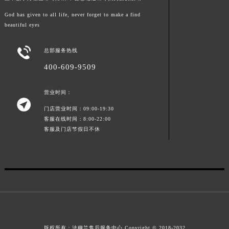
山东省威海市环翠区新威海路89号振华商厦一楼名表维修法穆兰售后服务中心（需提前预约）
God has given to all life, never forget to make a find
山东省潍坊市奎文区东风东街法穆兰售后服务中心（需提前预约）
beautiful eyes
山东省枣庄市滕州市北辛路与善国路交叉口法穆兰售后服务中心（需提前预约）

总部服务热线
山东省淄博市张店区金晶大道法穆兰售后服务中心（需提前预约）
400-609-9509
上海市黄浦区南京东路299号宏伊国际广场写字楼8层806室法穆兰售后服务中心（需提前预约）
上海市徐汇区虹桥路3号港汇中心2座37层3705室法穆兰售后服务中心（需提前预约）
营业时间：
浙江省杭州市上城区钱江路1366号华润大厦A座5层503-5室法穆兰售后服务中心（需提前预约）

门店营业时间：09:00-19:30
浙江省湖州市吴兴区劳动路法穆兰售后服务中心（需提前预约）
客服在线时间：8:00-22:00
浙江省嘉兴市南湖区广益路705号嘉兴世界贸易中心A座13层1304室法穆兰售后服务中心（需提前预约）
客服及门店节假日不休
浙江省金华市金东区东市南街777号金华万达广场4号楼22楼2209室法穆兰售后服务中心（需提前预约）
浙江省丽水市莲都区解放街法穆兰售后服务中心（需提前预约）
浙江省宁波市江北区大闸南路500号来福士广场办公楼20层2009室法穆兰售后服务中心（需提前预约）
浙江省衢州市柯城区上街法穆兰售后服务中心（需提前预约）
浙江省绍兴市越城区胜利东路379号世茂天际中心写字楼8层805室法穆兰售后服务中心（需提前预约）
浙江省舟山市定海区解放东路法穆兰售后服务中心（需提前预约）
澳门特别行政区大堂区议事亭前地（新马路）法穆兰售后服务中心（需提前预约）
版权所有：
法穆兰售后服务中心
Copyright © 2018-2032