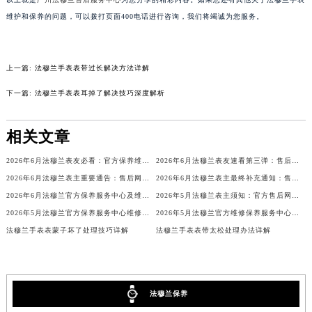
吉林省辽源市龙山区人民大街法穆兰售后服务中心（需提前预约）
维护和保养的问题，可以拨打页面400电话进行咨询，我们将竭诚为您服务。
吉林省梅河口市新华街道梅河大街法穆兰售后服务中心（需提前预约）
吉林省四平市铁东区紫气大路与南九经街交汇处法穆兰售后服务中心（需提前预约）
上一篇:
法穆兰手表表带过长解决方法详解
吉林省松原市宁江区五环大街法穆兰售后服务中心（需提前预约）
吉林省通化市东昌区环通乡江南大街法穆兰售后服务中心（需提前预约）
下一篇:
法穆兰手表表耳掉了解决技巧深度解析
吉林省延边市延吉市解放路法穆兰售后服务中心（需提前预约）
辽宁省鞍山市铁东区站前街法穆兰售后服务中心（需提前预约）
相关文章
辽宁省本溪市平山区胜利路法穆兰售后服务中心（需提前预约）
2026年6月法穆兰表友必看：官方保养维修中心搬迁新开名录
2026年6月法穆兰表友速看第三弹：售后网点迁移及新开全览
辽宁省朝阳市双塔区新华路法穆兰售后服务中心（需提前预约）
2026年6月法穆兰表主重要通告：售后网点搬迁与新增
2026年6月法穆兰表主最终补充通知：售后网点迁址及新开业
辽宁省丹东市振兴区七经街法穆兰售后服务中心（需提前预约）
2026年6月法穆兰官方保养服务中心及维修点迁移与新设补充公告
2026年5月法穆兰表主须知：官方售后网点迁址及新开
辽宁省抚顺市新抚区东一路法穆兰售后服务中心（需提前预约）
2026年5月法穆兰官方保养服务中心维修点搬迁及增设补充方案文件
2026年5月法穆兰官方维修保养服务中心搬迁与新设点补充确认通告原文发布完毕
辽宁省阜新市海州区解放大街法穆兰售后服务中心（需提前预约）
法穆兰手表表蒙子坏了处理技巧详解
法穆兰手表表带太松处理办法详解
辽宁省葫芦岛市连山区中央路法穆兰售后服务中心（需提前预约）
辽宁省锦州市古塔区中央大街法穆兰售后服务中心（需提前预约）
辽宁省辽阳市白塔区新运大街法穆兰售后服务中心（需提前预约）
法穆兰保养
辽宁省盘锦市兴隆台区石油大街法穆兰售后服务中心（需提前预约）