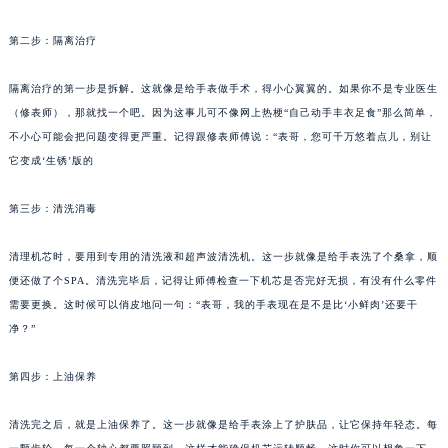
福州市鼓楼区五四路128-1号恒力城写字楼15层03室（需提前预约）
第二步：隔离治疗
成都市锦江区人民东路6号SAC东原中心写字楼24层2406B室（需提前预约）
重庆市江北区观音桥步行街2号融恒时代广场写字楼9层902室（需提前预约）
隔离治疗的第一步是拆解。这就像是给手表做手术，得小心翼翼的。如果你不是专业医生
长沙市芙蓉区定王台街道建湘路393号世茂环球金融中心写字楼（芙蓉广场）10层13室（需提前预约）
（修表师），那就找一个吧。因为这事儿可不像网上热梗“自己动手丰衣足食”那么简单，
郑州市二七区铭功路10号华润大厦写字楼29层2905室（需提前预约）
不小心可能会把问题变得更严重。记得跟修表师傅说：“表哥，您可千万悠着点儿，别让
太原市迎泽区解放路15号亨得利名表服务中心（品牌授权店）3层整层（需提前预约）
它变成‘生锈’版的
沈阳市沈河区中街路137号亨得利名表服务中心（品牌授权店）1层整层（需提前预约）
第三步：清洗消毒
沈阳市沈河区中街路83号亨得利名表服务中心（品牌授权店）1层整层（需提前预约）
乌鲁木齐市天山区红山路26号时代广场（CCMALL）C座17层17-B（需提前预约）
清理机芯时，要用到专用的清洗液和超声波清洗机。这一步就像是给手表洗了个桑拿，顺
温州市鹿城区锦绣路1067号置信广场10层1015室（需提前预约）
便还做了个SPA。清洗完毕后，记得让师傅检查一下机芯是否完好无损，有没有什么零件
哈尔滨市道里区友谊西路600号富力中心T2座写字楼29层03室（需提前预约）
需要更换。这时候可以俏皮地问一句：“表哥，我的手表现在是不是比‘小鲜肉’还要干
大连市中山区人民路15号国际金融大厦7层G室（需提前预约）
净？”
佛山市禅城区季华五路57号万科金融中心C座12层1205室（需提前预约）
第四步：上油保养
东莞市东城街道鸿福东路1号民盈国贸中心T1写字楼9层907室（需提前预约）
无锡市梁溪区人民中路139号恒隆广场写字楼1座11层1104室（需提前预约）
清洗完之后，就是上油保养了。这一步就像是给手表涂上了护肤品，让它保持年轻态。每
南通市崇川区工农路57号圆融广场写字楼16层1603室（需提前预约）