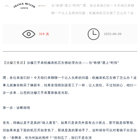
当“铁锈”遇上“时间” 嘿，各位表迷们好！今天咱们来聊
徐州市鼓楼区淮海东路29号苏宁广场IFC国际金融中心写字楼35层3508室（需提前预约）
聊一个让人头疼的问题：机械表机芯生锈了怎么办？这事
扬州市邗江区国展路29号星耀天地写字楼1号楼18层1803室（需提前预约）
儿就像你刚买了辆新车，结果发现雨刮器罢工了一样，让
盐城市盐都区世纪大道5号盐城金融城写字楼1号楼16层1604室（需提前预约）
人…

泰州市海陵区永定东路399号置地商务中心东塔写字楼（华润万象城）17层1706室（需提前预约）
319 次
2025-06-30
宁波市江北区大闸南路500号来福士广场办公楼20层2009室（需提前预约）
杭州市上城区钱江路1366号华润大厦写字楼A座5层503-5室（需提前预约）
金华市金东区东市南街777号金华万达广场写字楼4号楼22层2209室（需提前预约）
【
法穆兰售后
】法穆兰手表机械表机芯生锈处理办法——当“铁锈”遇上“时间”
绍兴市越城区胜利东路379号世茂天际中心写字楼8层805室（需提前预约）
嘉兴市南湖区广益路705号嘉兴世界贸易中心写字楼A座13层1304室（需提前预约）
嘿，各位表迷们好！今天咱们来聊聊一个让人头疼的问题：机械表机芯生锈了怎么办？这
南昌市红谷滩新区红谷中大道998号绿地双子塔（中央广场）A1座办公楼14层07室（需提前预约）
事儿就像你刚买了辆新车，结果发现雨刮器罢工了一样，让人抓狂。不过别担心，咱们一
步一步来，让您的法穆兰手表重新焕发光彩。
济南市历下区经十路11111号华润中心写字楼（万象城）15层1508室（需提前预约）
广州市天河区天河路230号万菱汇国际中心写字楼A塔7层704室（需提前预约）
第一步：诊断病情
广州市越秀区环市东路371-375号世界贸易中心大厦南塔写字楼15层07室（需提前预约）
深圳市罗湖区深南东路5001号华润大厦写字楼17层1701室（需提前预约）
首先，得确认是不是真的“病入膏肓”。如果只是表壳外面有点小斑点，那可能是假警报。
惠州市惠城区江北文昌一路7号华贸大厦写字楼1座30层05室（需提前预约）
但如果表盘下面的机芯开始变色了，那就是真的要动手了。这时候你可以对着镜子自言自
厦门市思明区湖滨东路95号华润大厦写字楼B座11层1104室（需提前预约）
语：“表啊表，你为何如此憔悴？”但别忘了，咱们不是在演