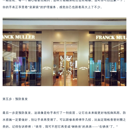
一颗齿轮、每一个轴心都要照顾到，这样才能确保机芯运转顺畅。这时你可以想象一下，
苏州市苏州工业园区星港街199号苏州中心办公楼C座22层08室（需提前预约）
你的手表正享受着“皇家级”的护理服务，感觉自己也跟着高大上了不少。
武汉市江汉区解放大道686号世界贸易大厦38层09室（需提前预约）
南宁市青秀区金湖路59号地王大厦12楼1224室（需提前预约）
合肥市蜀山区潜山路111号万象城华润大厦B座12楼03室（需提前预约）
泉州市丰泽区宝洲路729号浦西万达中心写字楼A座7楼709室（需提前预约）
青岛市南区山东路6号华润大厦B座22层04室（需提前预约）
烟台市芝罘区胜利路139号万达金融中心A座907室（需提前预约）
长春市朝阳区西安大路727号中银大厦A座(旺进大厦)18层09室（需提前预约）
贵阳市南明区都司高架桥路33号亨特国际金融中心14楼14D（需提前预约）
昆明市盘龙区北京路928号同德昆明广场写字楼10层06室（需提前预约）
石家庄市长安区中山东路39号勒泰中心写字楼B座13层07室（需提前预约）
西安市碑林区南关正街88号华侨城长安国际中心E座6楼10室（需提前预约）
第五步：预防复发
海口市龙华区金贸东路5号海口华润大厦B座17层1707室（需提前预约）
唐山市路南区新华东道100号万达广场写字楼A座10层1002室（需提前预约）
最后一步是预防复发。这就像是给手表打了一剂疫苗，让它在未来能更好地抵御风雨。防
台州市椒江区东海大道1800号腾达中心东1幢20楼2002室（需提前预约）
水措施一定要做好，别让手表再受潮了。可以跟修表师傅学几招，比如定期检查密封圈之
内蒙古自治区呼和浩特市玉泉区大学西街70号华润万象城写字楼（鄂尔多斯大厦）23层2326室（需提前预约）
类的。记得告诉师傅：“表哥，我可不想它再变成‘钢铁侠’的弟弟——‘生锈侠’了。”