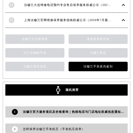
12
法穆兰大连维修电话预约专业售后保养服务权威公示（2026年7月最新）
福建省莆田市城厢区霞林街道荔华东大道法穆兰售后服务中心（需提前预约）
福建省三明市三元区东乾二路法穆兰售后服务中心（需提前预约）
13
上海法穆兰官网维修保养服务指南权威公示（2026年7月最新）
福建省漳州市龙文区步港路法穆兰售后服务中心（需提前预约）
江苏省常州市新北区龙锦路1590号现代传媒中心5号楼10层1008室法穆兰售后服务中心（需提前预约）
江苏省淮安市清江浦区淮海北路法穆兰售后服务中心（需提前预约）
法穆兰手全面保养
理查德米勒手表
江苏省连云港市海州区通灌北路法穆兰售后服务中心（需提前预约）
法兰克穆勒手表
法穆兰售后
江苏省南京市秦淮区中山南路1号南京中心22层22-C1-C3室法穆兰售后服务中心（需提前预约）
江苏省宿迁市宿城区西湖路法穆兰售后服务中心（需提前预约）
法穆兰表壳清洗
法穆兰手表真伪鉴别
江苏省泰州市海陵区永定东路399号置地商务中心东塔（华润万象城）17层1706室法穆兰售后服务中心（需提前预约）
江苏省徐州市鼓楼区淮海东路29号苏宁广场IFC国际金融中心35层3508室法穆兰售后服务中心（需提前预约）
江苏省盐城市盐都区世纪大道5号盐城金融城写字楼1号楼16层1604室法穆兰售后服务中心（需提前预约）
随机推荐
江苏省扬州市邗江区国展路29号星耀天地写字楼1号楼18层1803室法穆兰售后服务中心（需提前预约）
江苏省镇江市京口区中山东路法穆兰售后服务中心（需提前预约）
1
法穆兰官方服务项目及价格查询｜热线电话与门店地址权威信息通知（2026年7月最新）
江西省抚州市临川区赣东大道法穆兰售后服务中心（需提前预约）
江西省赣州市章贡区文清路法穆兰售后服务中心（需提前预约）
2
怎样保养法穆兰手表机芯（手表机芯保养）
江西省吉安市吉州区井冈山大道法穆兰售后服务中心（需提前预约）