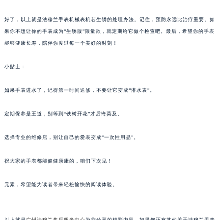
甘肃省兰州市七里河区西津西路16号兰州中心写字楼21层2102室（需提前预约）
好了，以上就是法穆兰手表机械表机芯生锈的处理办法。记住，预防永远比治疗重要。如
重庆市解放碑渝中区民权路28号英利国际金融中心写字楼20层01室（需提前预约）
果你不想让你的手表成为“生锈版”限量款，就定期给它做个检查吧。最后，希望你的手表
黑龙江省大庆市萨尔图区会战大街法穆兰售后服务中心（需提前预约）
能够健康长寿，陪伴你度过每一个美好的时刻！
黑龙江省鹤岗市向阳区红军路法穆兰售后服务中心（需提前预约）
黑龙江省黑河市爱辉区中央街法穆兰售后服务中心（需提前预约）
小贴士：
黑龙江省鸡西市鸡冠区红军路法穆兰售后服务中心（需提前预约）
如果手表进水了，记得第一时间送修，不要让它变成“潜水表”。
黑龙江省佳木斯市向阳区长安路法穆兰售后服务中心（需提前预约）
黑龙江省牡丹江市东安区太平路法穆兰售后服务中心（需提前预约）
定期保养是王道，别等到“铁树开花”才后悔莫及。
黑龙江省七台河市桃山区大同街法穆兰售后服务中心（需提前预约）
黑龙江省齐齐哈尔市龙沙区龙华路法穆兰售后服务中心（需提前预约）
选择专业的维修店，别让自己的爱表变成“一次性用品”。
黑龙江省双鸭山市尖山区新兴大街法穆兰售后服务中心（需提前预约）
黑龙江省绥化市北林区新华街与康庄路交叉口法穆兰售后服务中心（需提前预约）
祝大家的手表都能健健康康的，咱们下次见！
黑龙江省伊春市伊美区通河路法穆兰售后服务中心（需提前预约）
元素，希望能为读者带来轻松愉快的阅读体验。
吉林省白城市洮北区明仁南街法穆兰售后服务中心（需提前预约）
吉林省白山市浑江区浑江大街法穆兰售后服务中心（需提前预约）
吉林省吉林市船营区河南街法穆兰售后服务中心（需提前预约）
以上就是
广州法穆兰售后服务中心
为您分享的精彩内容。如果您还有其他关于法穆兰手表