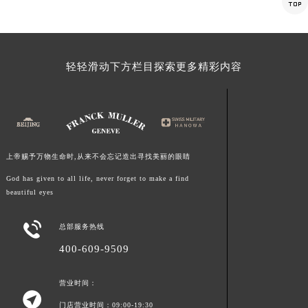

福建省莆田市城厢区霞林街道荔华东大道法穆兰售后服务中心（需提前预约）
福建省三明市三元区东乾二路法穆兰售后服务中心（需提前预约）
福建省漳州市龙文区步港路法穆兰售后服务中心（需提前预约）
轻轻滑动下方栏目探索更多精彩内容
江苏省常州市新北区龙锦路1590号现代传媒中心5号楼10层1008室法穆兰售后服务中心（需提前预约）
江苏省淮安市清江浦区淮海北路法穆兰售后服务中心（需提前预约）
江苏省连云港市海州区通灌北路法穆兰售后服务中心（需提前预约）
江苏省南京市秦淮区中山南路1号南京中心22层22-C1-C3室法穆兰售后服务中心（需提前预约）
江苏省宿迁市宿城区西湖路法穆兰售后服务中心（需提前预约）
上帝赐予万物生命时,从来不会忘记造出寻找美丽的眼睛
江苏省泰州市海陵区永定东路399号置地商务中心东塔（华润万象城）17层1706室法穆兰售后服务中心（需提前预约）
God has given to all life, never forget to make a find
江苏省徐州市鼓楼区淮海东路29号苏宁广场IFC国际金融中心35层3508室法穆兰售后服务中心（需提前预约）
beautiful eyes
江苏省盐城市盐都区世纪大道5号盐城金融城写字楼1号楼16层1604室法穆兰售后服务中心（需提前预约）

江苏省扬州市邗江区国展路29号星耀天地写字楼1号楼18层1803室法穆兰售后服务中心（需提前预约）
总部服务热线
江苏省镇江市京口区中山东路法穆兰售后服务中心（需提前预约）
400-609-9509
江西省抚州市临川区赣东大道法穆兰售后服务中心（需提前预约）
江西省赣州市章贡区文清路法穆兰售后服务中心（需提前预约）
营业时间：

江西省吉安市吉州区井冈山大道法穆兰售后服务中心（需提前预约）
门店营业时间：09:00-19:30