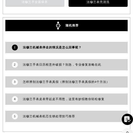
法穆兰手全面保养
法穆兰表壳清洗
安徽省亳州市谯城区魏武大道法穆兰售后服务中心（需提前预约）
安徽省池州市贵池区长江路法穆兰售后服务中心（需提前预约）
安徽省滁州市琅琊区南谯北路法穆兰售后服务中心（需提前预约）
随机推荐
安徽省阜阳市颍州区颍州北路法穆兰售后服务中心（需提前预约）
安徽省淮北市相山区淮海路法穆兰售后服务中心（需提前预约）
安徽省淮南市田家庵区国庆中路法穆兰售后服务中心（需提前预约）
1
法穆兰机械表停走的情况是怎么回事呢？
安徽省黄山市屯溪区黄山西路法穆兰售后服务中心（需提前预约）
安徽省六安市金安区解放中路法穆兰售后服务中心（需提前预约）
2
法穆兰手表日历框意外破损？别急，专业修复攻略在此
安徽省马鞍山市雨山区湖南西路法穆兰售后服务中心（需提前预约）
安徽省宿州市埇桥区人民中路法穆兰售后服务中心（需提前预约）
3
怎样辨别法穆兰手表真假（辨别法穆兰手表真假的4个方法）
安徽省铜陵市铜官区石城大道法穆兰售后服务中心（需提前预约）
安徽省芜湖市镜湖区中山路步行街法穆兰售后服务中心（需提前预约）
4
法穆兰手表皮表带起皮不用愁，这里有妙招教你轻松修复
安徽省宣城市宣州区叠嶂西路法穆兰售后服务中心（需提前预约）
福建省龙岩市新罗区九一南路法穆兰售后服务中心（需提前预约）
5
法穆兰机械表机芯生锈处理技巧推荐

福建省南平市建阳区人民西路法穆兰售后服务中心（需提前预约）
福建省宁德市蕉城区天湖东路法穆兰售后服务中心（需提前预约）