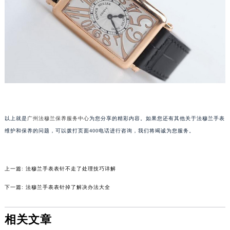
苏州市苏州工业园区星港街199号苏州中心办公楼C座22层08室（需提前预约）
武汉市江汉区解放大道686号世界贸易大厦38层09室（需提前预约）
南宁市青秀区金湖路59号地王大厦12楼1224室（需提前预约）
合肥市蜀山区潜山路111号万象城华润大厦B座12楼03室（需提前预约）
泉州市丰泽区宝洲路729号浦西万达中心写字楼A座7楼709室（需提前预约）
青岛市南区山东路6号华润大厦B座22层04室（需提前预约）
烟台市芝罘区胜利路139号万达金融中心A座907室（需提前预约）
长春市朝阳区西安大路727号中银大厦A座(旺进大厦)18层09室（需提前预约）
以上就是
广州法穆兰保养服务中心
为您分享的精彩内容。如果您还有其他关于法穆兰手表
贵阳市南明区都司高架桥路33号亨特国际金融中心14楼14D（需提前预约）
维护和保养的问题，可以拨打页面400电话进行咨询，我们将竭诚为您服务。
昆明市盘龙区北京路928号同德昆明广场写字楼10层06室（需提前预约）
石家庄市长安区中山东路39号勒泰中心写字楼B座13层07室（需提前预约）
西安市碑林区南关正街88号华侨城长安国际中心E座6楼10室（需提前预约）
上一篇:
法穆兰手表表针不走了处理技巧详解
海口市龙华区金贸东路5号海口华润大厦B座17层1707室（需提前预约）
下一篇:
法穆兰手表表针掉了解决办法大全
唐山市路南区新华东道100号万达广场写字楼A座10层1002室（需提前预约）
台州市椒江区东海大道1800号腾达中心东1幢20楼2002室（需提前预约）
相关文章
内蒙古自治区呼和浩特市玉泉区大学西街70号华润万象城写字楼（鄂尔多斯大厦）23层2326室（需提前预约）