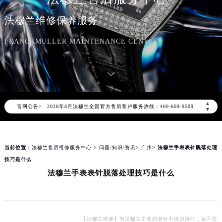
法穆兰维修保养服务
FRANCKMULLER MAINTENANCE CENTER
2026年8月法穆兰中国区售后服务网络优化升级公告
2026年8月法穆兰全国官方售后客户服务热线：400-609-9509
▲
官网公告>
法穆兰官方全国统一服务热线400-609-9509，服务覆盖中国大陆、香港、澳门、台湾全部区域（非大陆需加拨“+86”）
▼
2026年8月法穆兰售后服务中心最新网点地址：
北京市朝阳区建国门外大街甲6号华熙国际中心写字楼D座11层1102室（北京总部）（需提前预约）
当前位置：
法穆兰售后维修服务中心
>
问题/知识/资讯
>
广州
> 法穆兰手表表针脱落处理
北京市东城区东长安街1号东方广场写字楼W3座6层602室（需提前预约）
技巧是什么
天津市和平区赤峰道136号天津国际金融中心写字楼26层2603室（需提前预约）
法穆兰手表表针脱落处理技巧是什么
上海市徐汇区虹桥路3号港汇中心写字楼2座37层3705室（需提前预约）
上海市黄浦区南京东路299号宏伊国际广场写字楼8层806室（需提前预约）
南京市秦淮区中山南路1号（新街口）南京中心写字楼22层C1-1室（需提前预约）
常州市新北区龙锦路1590号现代传媒中心写字楼5号楼10层1008室（需提前预约）
【法穆兰维修】当法穆兰手表的表针不慎脱落时，这不仅