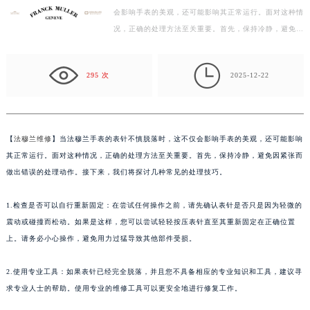
会影响手表的美观，还可能影响其正常运行。面对这种情
徐州市鼓楼区淮海东路29号苏宁广场IFC国际金融中心写字楼35层3508室（需提前预约）
况，正确的处理方法至关重要。首先，保持冷静，避免因
扬州市邗江区国展路29号星耀天地写字楼1号楼18层1803室（需提前预约）
紧张而做出错误的处理动作。接下来，我们将探讨几种…
盐城市盐都区世纪大道5号盐城金融城写字楼1号楼16层1604室（需提前预约）

泰州市海陵区永定东路399号置地商务中心东塔写字楼（华润万象城）17层1706室（需提前预约）
295 次
2025-12-22
宁波市江北区大闸南路500号来福士广场办公楼20层2009室（需提前预约）
杭州市上城区钱江路1366号华润大厦写字楼A座5层503-5室（需提前预约）
金华市金东区东市南街777号金华万达广场写字楼4号楼22层2209室（需提前预约）
【
法穆兰维修
】当法穆兰手表的表针不慎脱落时，这不仅会影响手表的美观，还可能影响
绍兴市越城区胜利东路379号世茂天际中心写字楼8层805室（需提前预约）
其正常运行。面对这种情况，正确的处理方法至关重要。首先，保持冷静，避免因紧张而
嘉兴市南湖区广益路705号嘉兴世界贸易中心写字楼A座13层1304室（需提前预约）
做出错误的处理动作。接下来，我们将探讨几种常见的处理技巧。
南昌市红谷滩新区红谷中大道998号绿地双子塔（中央广场）A1座办公楼14层07室（需提前预约）
1.检查是否可以自行重新固定：在尝试任何操作之前，请先确认表针是否只是因为轻微的
济南市历下区经十路11111号华润中心写字楼（万象城）15层1508室（需提前预约）
震动或碰撞而松动。如果是这样，您可以尝试轻轻按压表针直至其重新固定在正确位置
广州市天河区天河路230号万菱汇国际中心写字楼A塔7层704室（需提前预约）
上。请务必小心操作，避免用力过猛导致其他部件受损。
广州市越秀区环市东路371-375号世界贸易中心大厦南塔写字楼15层07室（需提前预约）
深圳市罗湖区深南东路5001号华润大厦写字楼17层1701室（需提前预约）
2.使用专业工具：如果表针已经完全脱落，并且您不具备相应的专业知识和工具，建议寻
惠州市惠城区江北文昌一路7号华贸大厦写字楼1座30层05室（需提前预约）
求专业人士的帮助。使用专业的维修工具可以更安全地进行修复工作。
厦门市思明区湖滨东路95号华润大厦写字楼B座11层1104室（需提前预约）