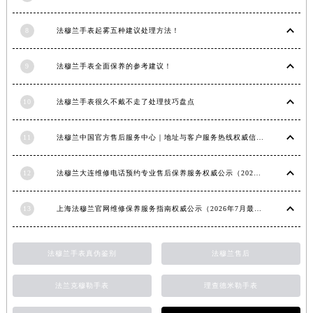
内蒙古自治区锡林郭勒盟市锡林浩特市光明街与额尔敦路交叉口法穆兰售后服务中心（需提前预约）
8
法穆兰手表起雾五种建议处理方法！
内蒙古自治区兴安盟市乌兰浩特市兴安大街法穆兰售后服务中心（需提前预约）
山西省大同市平城区迎宾街法穆兰售后服务中心（需提前预约）
9
法穆兰手表全面保养的参考建议！
山西省晋城市城区黄华街法穆兰售后服务中心（需提前预约）
山西省晋中市榆次区顺城街法穆兰售后服务中心（需提前预约）
10
法穆兰手表很久不戴不走了处理技巧盘点
山西省临汾市尧都区解放路法穆兰售后服务中心（需提前预约）
山西省吕梁市离石区永宁中路与建设街交叉口法穆兰售后服务中心（需提前预约）
11
法穆兰中国官方售后服务中心｜地址与客户服务热线权威信息通知（2026年7月最新）
山西省朔州市朔城区怡西路与鄯阳西街交汇处法穆兰售后服务中心（需提前预约）
山西省忻州市忻府区和平东街与七一南路交叉口法穆兰售后服务中心（需提前预约）
12
法穆兰大连维修电话预约专业售后保养服务权威公示（2026年7月最新）
山西省阳泉市郊区平阳东街与新城大道交叉口法穆兰售后服务中心（需提前预约）
13
上海法穆兰官网维修保养服务指南权威公示（2026年7月最新）
山西省运城市盐湖区河东街法穆兰售后服务中心（需提前预约）
山西省长治市潞州区英雄中路法穆兰售后服务中心（需提前预约）
山西省太原市迎泽区迎泽街道解放路15号亨得利名表维修授权店3楼法穆兰售后服务中心（需提前预约）
法穆兰手表真伪鉴别
法穆兰售后
天津市和平区赤峰道136号天津国际金融中心26层2603室法穆兰售后服务中心（需提前预约）
法兰克穆勒手表
理查德米勒手表
安徽省安庆市迎江区人民路法穆兰售后服务中心（需提前预约）
安徽省蚌埠市蚌山区淮河路法穆兰售后服务中心（需提前预约）