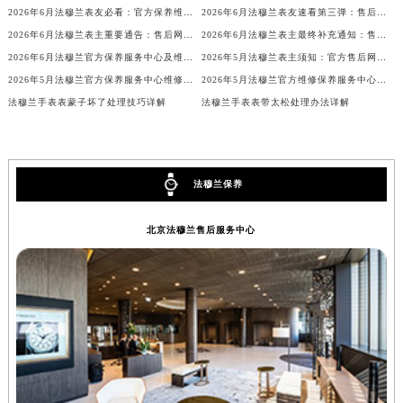
2026年6月法穆兰表友必看：官方保养维修中心搬迁新开名录
2026年6月法穆兰表友速看第三弹：售后网点迁移及新开全览
甘肃省兰州市七里河区西津西路16号兰州中心写字楼21层2102室（需提前预约）
2026年6月法穆兰表主重要通告：售后网点搬迁与新增
2026年6月法穆兰表主最终补充通知：售后网点迁址及新开业
重庆市解放碑渝中区民权路28号英利国际金融中心写字楼20层01室（需提前预约）
2026年6月法穆兰官方保养服务中心及维修点迁移与新设补充公告
2026年5月法穆兰表主须知：官方售后网点迁址及新开
黑龙江省大庆市萨尔图区会战大街法穆兰售后服务中心（需提前预约）
2026年5月法穆兰官方保养服务中心维修点搬迁及增设补充方案文件
2026年5月法穆兰官方维修保养服务中心搬迁与新设点补充确认通告原文发布完毕
黑龙江省鹤岗市向阳区红军路法穆兰售后服务中心（需提前预约）
法穆兰手表表蒙子坏了处理技巧详解
法穆兰手表表带太松处理办法详解
黑龙江省黑河市爱辉区中央街法穆兰售后服务中心（需提前预约）
黑龙江省鸡西市鸡冠区红军路法穆兰售后服务中心（需提前预约）
黑龙江省佳木斯市向阳区长安路法穆兰售后服务中心（需提前预约）
法穆兰保养
黑龙江省牡丹江市东安区太平路法穆兰售后服务中心（需提前预约）
黑龙江省七台河市桃山区大同街法穆兰售后服务中心（需提前预约）
北京法穆兰售后服务中心
黑龙江省齐齐哈尔市龙沙区龙华路法穆兰售后服务中心（需提前预约）
黑龙江省双鸭山市尖山区新兴大街法穆兰售后服务中心（需提前预约）
黑龙江省绥化市北林区新华街与康庄路交叉口法穆兰售后服务中心（需提前预约）
黑龙江省伊春市伊美区通河路法穆兰售后服务中心（需提前预约）
吉林省白城市洮北区明仁南街法穆兰售后服务中心（需提前预约）
吉林省白山市浑江区浑江大街法穆兰售后服务中心（需提前预约）
吉林省吉林市船营区河南街法穆兰售后服务中心（需提前预约）