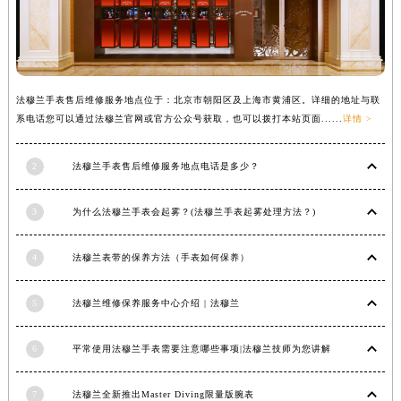
辽宁省铁岭市银州区南马路法穆兰售后服务中心（需提前预约）
辽宁省营口市站前区市府路与渤海大街交叉口法穆兰售后服务中心（需提前预约）
辽宁省沈阳市沈河区中街路137号亨得利名表维修授权店1楼法穆兰售后服务中心（需提前预约）
辽宁省沈阳市沈河区中街路83号亨得利名表维修授权店1楼法穆兰售后服务中心（需提前预约）
法穆兰手表售后维修服务地点位于：北京市朝阳区及上海市黄浦区。详细的地址与联
北京市朝阳区建国门外大街甲6号华熙国际中心D座11层1102室法穆兰售后服务中心（北京总部）（需提前预约）
系电话您可以通过法穆兰官网或官方公众号获取，也可以拨打本站页面......
详情 >
北京市东城区东长安街1号王府井东方广场W3座6层602室法穆兰售后服务中心（需提前预约）
2
法穆兰手表售后维修服务地点电话是多少？
河北省保定市竞秀区朝阳北大街北国先天下法穆兰售后服务中心（需提前预约）
内蒙古自治区阿拉善盟市左旗土尔扈特大街法穆兰售后服务中心（需提前预约）
3
为什么法穆兰手表会起雾？(法穆兰手表起雾处理方法？)
内蒙古自治区巴彦淖尔市临河区新华街法穆兰售后服务中心（需提前预约）
内蒙古自治区包头市青山区幸福路甲3号王府井百货名表维修法穆兰售后服务中心（需提前预约）
4
法穆兰表带的保养方法（手表如何保养）
内蒙古自治区赤峰市红山区哈达街法穆兰售后服务中心（需提前预约）
内蒙古自治区鄂尔多斯市东胜区伊金霍洛街法穆兰售后服务中心（需提前预约）
5
法穆兰维修保养服务中心介绍 | 法穆兰
内蒙古自治区呼伦贝尔市海拉尔区中央街法穆兰售后服务中心（需提前预约）
内蒙古自治区通辽市科尔沁区明仁大街法穆兰售后服务中心（需提前预约）
6
平常使用法穆兰手表需要注意哪些事项|法穆兰技师为您讲解
内蒙古自治区乌海市海勃湾区人民南路法穆兰售后服务中心（需提前预约）
内蒙古自治区乌兰察布市集宁区恩和大街法穆兰售后服务中心（需提前预约）
7
法穆兰全新推出Master Diving限量版腕表