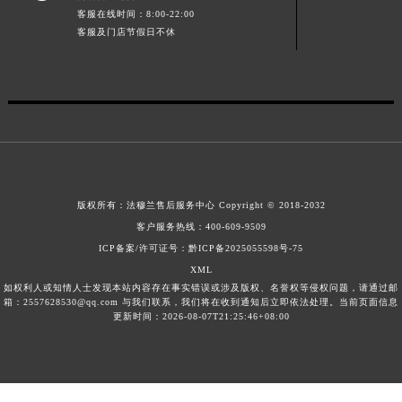
客服在线时间：8:00-22:00
江西省景德镇市珠山区珠山中路法穆兰售后服务中心（需提前预约）
客服及门店节假日不休
江西省九江市浔阳区浔阳路法穆兰售后服务中心（需提前预约）
江西省南昌市红谷滩新区红谷中大道998号绿地双子塔（中央广场）A1座办公楼14层1407室法穆兰售后服务中心（需提前预约）
江西省萍乡市安源区萍安北大道与康庄路交叉口法穆兰售后服务中心（需提前预约）
江西省上饶市信州区滨江西路法穆兰售后服务中心（需提前预约）
江西省新余市渝水区北湖西路法穆兰售后服务中心（需提前预约）
江西省宜春市袁州区中山中路法穆兰售后服务中心（需提前预约）
江西省鹰潭市月湖区胜利东路法穆兰售后服务中心（需提前预约）
版权所有：
法穆兰售后服务中心
Copyright © 2018-2032
山东省德州市德城区东风中路法穆兰售后服务中心（需提前预约）
客户服务热线：
400-609-9509
山东省东营市东营区济南路法穆兰售后服务中心（需提前预约）
ICP备案/许可证号：黔ICP备2025055598号-75
山东省济南市历下区经十路11111号华润中心写字楼（万象城）15层1508室法穆兰售后服务中心（需提前预约）
XML
如权利人或知情人士发现本站内容存在事实错误或涉及版权、名誉权等侵权问题，请通过邮
山东省济宁市任城区太白楼路法穆兰售后服务中心（需提前预约）
箱：2557628530@qq.com 与我们联系，我们将在收到通知后立即依法处理。当前页面信息
更新时间：2026-08-07T21:25:46+08:00
山东省莱芜市文化南路8号银座商城名表维修一楼名表维修法穆兰售后服务中心（需提前预约）
山东省临沂市兰山区解放路法穆兰售后服务中心（需提前预约）
山东省日照市东港区烟台路法穆兰售后服务中心（需提前预约）
山东省泰安市泰山区财源街道泰山大街法穆兰售后服务中心（需提前预约）