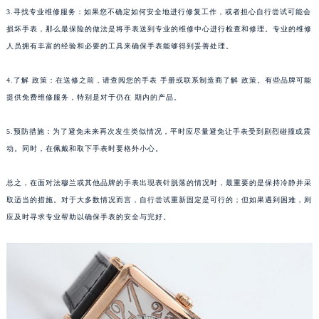
3.寻找专业维修服务：如果您不确定如何安全地进行修复工作，或者担心自行尝试可能会
福州市鼓楼区五四路128-1号恒力城写字楼15层03室（需提前预约）
损坏手表，那么最保险的做法是将手表送到专业的维修中心进行检查和修理。专业的维修
成都市锦江区人民东路6号SAC东原中心写字楼24层2406B室（需提前预约）
人员拥有丰富的经验和必要的工具来确保手表能够得到妥善处理。
重庆市江北区观音桥步行街2号融恒时代广场写字楼9层902室（需提前预约）
长沙市芙蓉区定王台街道建湘路393号世茂环球金融中心写字楼（芙蓉广场）10层13室（需提前预约）
4.了解 政策：在送修之前，请查阅您的手表 手册或联系制造商了解 政策。有些品牌可能
郑州市二七区铭功路10号华润大厦写字楼29层2905室（需提前预约）
提供免费维修服务，特别是对于仍在 期内的产品。
太原市迎泽区解放路15号亨得利名表服务中心（品牌授权店）3层整层（需提前预约）
5.预防措施：为了避免未来再次发生类似情况，平时应尽量避免让手表受到剧烈碰撞或震
沈阳市沈河区中街路137号亨得利名表服务中心（品牌授权店）1层整层（需提前预约）
动。同时，在佩戴和取下手表时要格外小心。
沈阳市沈河区中街路83号亨得利名表服务中心（品牌授权店）1层整层（需提前预约）
乌鲁木齐市天山区红山路26号时代广场（CCMALL）C座17层17-B（需提前预约）
总之，在面对法穆兰或其他品牌的手表出现表针脱落的情况时，最重要的是保持冷静并采
温州市鹿城区锦绣路1067号置信广场10层1015室（需提前预约）
取适当的措施。对于大多数情况而言，自行尝试重新固定是可行的；但如果遇到困难，则
哈尔滨市道里区友谊西路600号富力中心T2座写字楼29层03室（需提前预约）
应及时寻求专业帮助以确保手表的安全与完好。
大连市中山区人民路15号国际金融大厦7层G室（需提前预约）
佛山市禅城区季华五路57号万科金融中心C座12层1205室（需提前预约）
东莞市东城街道鸿福东路1号民盈国贸中心T1写字楼9层907室（需提前预约）
无锡市梁溪区人民中路139号恒隆广场写字楼1座11层1104室（需提前预约）
南通市崇川区工农路57号圆融广场写字楼16层1603室（需提前预约）