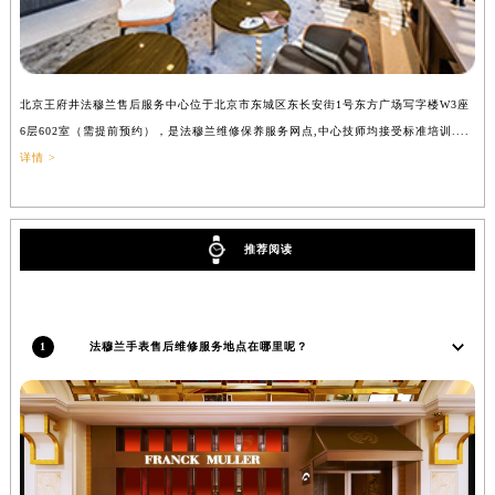
吉林省辽源市龙山区人民大街法穆兰售后服务中心（需提前预约）
吉林省梅河口市新华街道梅河大街法穆兰售后服务中心（需提前预约）
吉林省四平市铁东区紫气大路与南九经街交汇处法穆兰售后服务中心（需提前预约）
北京王府井法穆兰售后服务中心位于北京市东城区东长安街1号东方广场写字楼W3座
上
吉林省松原市宁江区五环大街法穆兰售后服务中心（需提前预约）
6层602室（需提前预约），是法穆兰维修保养服务网点,中心技师均接受标准培训....
（
吉林省通化市东昌区环通乡江南大街法穆兰售后服务中心（需提前预约）
详情 >
吉林省延边市延吉市解放路法穆兰售后服务中心（需提前预约）
辽宁省鞍山市铁东区站前街法穆兰售后服务中心（需提前预约）
辽宁省本溪市平山区胜利路法穆兰售后服务中心（需提前预约）
推荐阅读
辽宁省朝阳市双塔区新华路法穆兰售后服务中心（需提前预约）
辽宁省丹东市振兴区七经街法穆兰售后服务中心（需提前预约）
辽宁省抚顺市新抚区东一路法穆兰售后服务中心（需提前预约）
1
法穆兰手表售后维修服务地点在哪里呢？
辽宁省阜新市海州区解放大街法穆兰售后服务中心（需提前预约）
辽宁省葫芦岛市连山区中央路法穆兰售后服务中心（需提前预约）
辽宁省锦州市古塔区中央大街法穆兰售后服务中心（需提前预约）
辽宁省辽阳市白塔区新运大街法穆兰售后服务中心（需提前预约）
辽宁省盘锦市兴隆台区石油大街法穆兰售后服务中心（需提前预约）