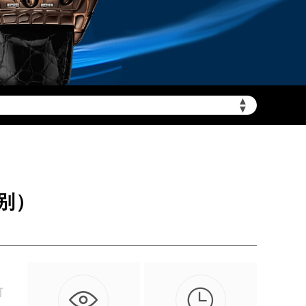
需加拨“+86”）
▲
▼
别）

可