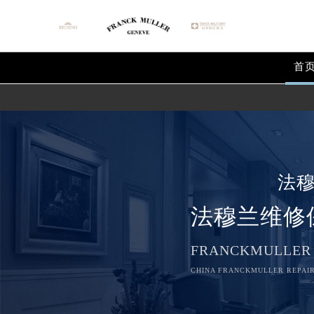
首
法
法穆兰维修
FRANCKMULLER
CHINA FRANCKMULLER REPAIR