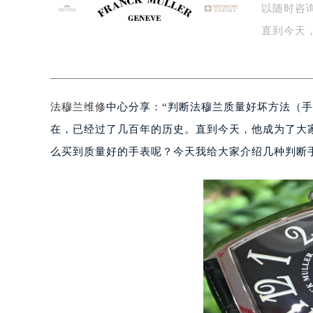
以随时咨
宁波市江北区大闸南路500号来福士广
杭州市上城区钱江路1366号华润大厦
直到今天
金华市金东区东市南街777号金华万达
了…
绍兴市越城区胜利东路379号世茂天
嘉兴市南湖区广益路705号嘉兴世界贸
法穆兰维修
中心分享：“判断法穆兰质量好坏方法（手
南昌市红谷滩新区红谷中大道998号
济南市历下区经十路11111号华润中
在，已经过了几百年的历史。直到今天，他成为了大
广州市天河区天河路230号万菱汇国
么买到质量好的手表呢？今天我给大家介绍几种判断
广州市越秀区环市东路371-375号
深圳市罗湖区深南东路5001号华润大
惠州市惠城区江北文昌一路7号华贸大
厦门市思明区湖滨东路95号华润大厦写
福州市鼓楼区五四路128-1号恒力城
成都市锦江区人民东路6号SAC东原中
重庆市江北区观音桥步行街2号融恒时
长沙市芙蓉区定王台街道建湘路393