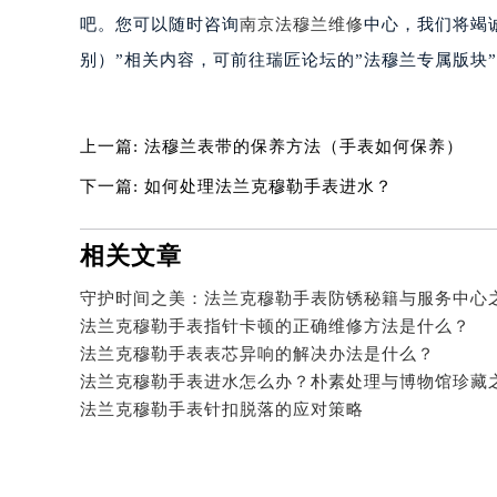
泉州市丰泽区宝洲路729号浦西万达中
吧。您可以随时咨询
南京法穆兰维修
中心，我们将竭
青岛市南区山东路6号华润大厦B座2
别）”相关内容，可前往瑞匠论坛的”法穆兰专属版块
烟台市芝罘区胜利路139号万达金融中
长春市朝阳区西安大路727号中银大厦
贵阳市南明区都司高架桥路33号亨特
上一篇:
法穆兰表带的保养方法（手表如何保养）
昆明市盘龙区北京路928号同德昆明
下一篇:
如何处理法兰克穆勒手表进水？
石家庄市长安区中山东路39号勒泰中
西安市碑林区南关正街88号华侨城长
相关文章
海口市龙华区金贸东路5号海口华润大厦
唐山市路南区新华东道100号万达广场
守护时间之美：法兰克穆勒手表防锈秘籍与服务中心
法兰克穆勒手表指针卡顿的正确维修方法是什么？
台州市椒江区东海大道1800号腾达中
法兰克穆勒手表表芯异响的解决办法是什么？
内蒙古自治区呼和浩特市玉泉区大学西
法兰克穆勒手表进水怎么办？朴素处理与博物馆珍藏
甘肃省兰州市七里河区西津西路16号兰
法兰克穆勒手表针扣脱落的应对策略
重庆市解放碑渝中区民权路28号英利
黑龙江省大庆市萨尔图区会战大街法
黑龙江省鹤岗市向阳区红军路法穆兰