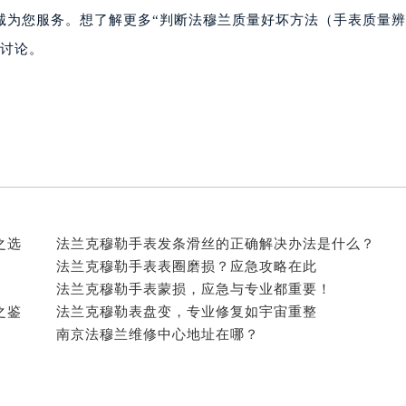
心写字楼A座7楼709室（需提前预约）
诚为您服务。想了解更多“判断法穆兰质量好坏方法（手表质量辨
2层04室（需提前预约）
”讨论。
心A座907室（需提前预约）
A座(旺进大厦)18层09室（需提前预约）
国际金融中心14楼14D（需提前预约）
广场写字楼10层06室（需提前预约）
心写字楼B座13层07室（需提前预约）
安国际中心E座6楼10室（需提前预约）
B座17层1707室（需提前预约）
写字楼A座10层1002室（需提前预约）
之选
法兰克穆勒手表发条滑丝的正确解决办法是什么？
法兰克穆勒手表表圈磨损？应急攻略在此
心东1幢20楼2002室（需提前预约）
法兰克穆勒手表蒙损，应急与专业都重要！
街70号华润万象城写字楼（鄂尔多斯大厦）23层2326室（需
之鉴
法兰克穆勒表盘变，专业修复如宇宙重整
州中心写字楼21层2102室（需提前预约）
南京法穆兰维修中心地址在哪？
国际金融中心写字楼20层01室（需提前预约）
穆兰售后服务中心（需提前预约）
售后服务中心（需提前预约）