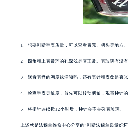
郑州市二七区铭功路10号华润大厦写字
太原市迎泽区解放路15号亨得利名
沈阳市沈河区中街路137号亨得利名
沈阳市沈河区中街路83号亨得利名
乌鲁木齐市天山区红山路26号时代广场
温州市鹿城区锦绣路1067号置信广场
1、想要判断手表质量，可以查看表壳、柄头等地方
哈尔滨市道里区友谊西路600号富力中
大连市中山区人民路15号国际金融大
2、四角和上表带环的孔深浅是否正常。表玻璃有没
佛山市禅城区季华五路57号万科金融中
东莞市东城街道鸿福东路1号民盈国贸
3、观看表盘的翊度线清晰吗，还有表针和表盘是否
无锡市梁溪区人民中路139号恒隆广场
南通市崇川区工农路57号圆融广场写字
4、检查手表灵敏度，首先可以转动柄轴，观察秒针
苏州市苏州工业园区星港街199号苏州
武汉市江汉区解放大道686号世界贸易
5、将指针连续拨12小时后，秒针会不会碰表玻璃。
南宁市青秀区金湖路59号地王大厦12
合肥市蜀山区潜山路111号万象城华润
上述就是法穆兰维修中心分享的“判断法穆兰质量好