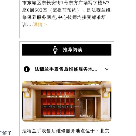
市东城区东长安街1号东方广场写字楼W3
区虹桥路3
座6层602室（需提前预约），是法穆兰维
3705室
修保养服务网点,中心技师均接受标准培
养服务网点,
训....
详情 >
详情 >
推荐阅读
1
法穆兰手表售后维修服务地点在哪里呢？
法穆兰手表售后维修服务地点位于：北京
了解了