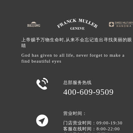
北京市朝阳区建国门外大街甲6号华熙
北京市东城区东长安街1号王府井东方
河北省保定市竞秀区朝阳北大街北国
内蒙古自治区阿拉善盟市左旗土尔扈
内蒙古自治区巴彦淖尔市临河区新华
上帝赐予万物生命时,从来不会忘记造出寻找美丽的眼
睛
内蒙古自治区包头市青山区幸福路甲
内蒙古自治区赤峰市红山区哈达街法
God has given to all life, never forget to make a
find beautiful eyes
内蒙古自治区鄂尔多斯市东胜区伊金
内蒙古自治区呼伦贝尔市海拉尔区中
内蒙古自治区通辽市科尔沁区明仁大

总部服务热线
内蒙古自治区乌海市海勃湾区人民南
400-609-9509
内蒙古自治区乌兰察布市集宁区恩和
内蒙古自治区锡林郭勒盟市锡林浩特
内蒙古自治区兴安盟市乌兰浩特市兴
营业时间：

山西省大同市平城区迎宾街法穆兰售
门店营业时间：09:00-19:30
客服在线时间：8:00-22:00
山西省晋城市城区黄华街法穆兰售后