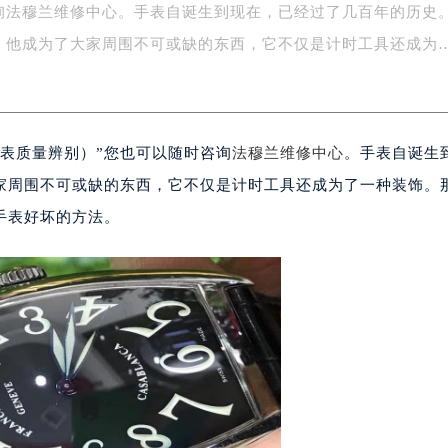
询法穆兰维修中心。手表自诞生到现在，已经过了几百年的历史
场办公楼20层2009室（需提前预约）
写字楼A座5层503-5室（需提前预约）
，他成为了大家周围不可或缺的东西，它不仅是计时工具还成为
广场写字楼4号楼22层2209室（需提前预约）
际中心写字楼8层805室（需提前预约）
易中心写字楼A座13层1304室（需提前预约）
表质量辨别）”您也可以随时咨询
法穆兰维修中心
。手表自诞生
绿地双子塔（中央广场）A1座办公楼14层07室（需提前预约）
心写字楼（万象城）15层1508室（需提前预约）
家周围不可或缺的东西，它不仅是计时工具还成为了一种装饰。
际中心写字楼A塔7层704室（需提前预约）
手表好坏的方法。
世界贸易中心大厦南塔写字楼15层07室（需提前预约）
厦写字楼17层1701室（需提前预约）
厦写字楼1座30层05室（需提前预约）
字楼B座11层1104室（需提前预约）
写字楼15层03室（需提前预约）
心写字楼24层2406B室（需提前预约）
代广场写字楼9层902室（需提前预约）
号世茂环球金融中心写字楼（芙蓉广场）10层13室（需提前预约