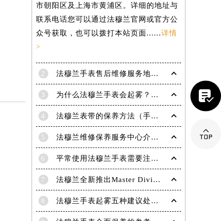
市朝阳区及上海市黄浦区。详细的地址与
联系电话您可以通过法穆兰官网或官方公
众号获取，也可以拨打本站页面......
详情
>
2
法穆兰手表售后维修服务地点电话是多少？

3
为什么法穆兰手表会起雾？(法穆兰手表起雾处理方法？)
4
法穆兰表带的保养方法（手表如何保养）

5
法穆兰维修保养服务中心介绍 | 法穆兰
6
平常使用法穆兰手表需要注意哪些事项|法穆兰技师为您讲解
提前预约）
7
法穆兰全新推出Master Diving限量版腕表
8
法穆兰手表起雾五种建议处理方法！