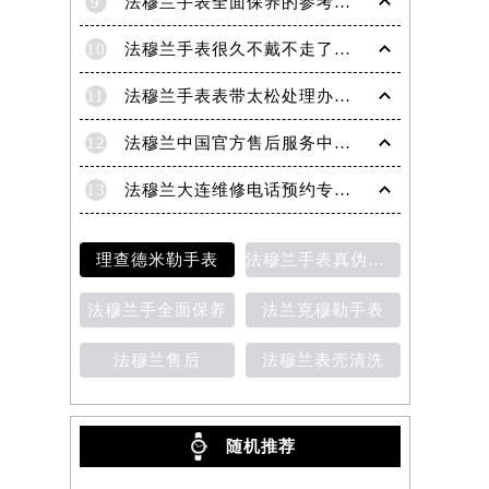
9
法穆兰手表全面保养的参考建议！
10
法穆兰手表很久不戴不走了处理技巧盘点
11
法穆兰手表表带太松处理办法详解
12
法穆兰中国官方售后服务中心｜地址与客户服务热线权威信息通知（2026年7月最新）
13
法穆兰大连维修电话预约专业售后保养服务权威公示（2026年7月最新）
理查德米勒手表
法穆兰手表真伪鉴别
法穆兰手全面保养
法兰克穆勒手表
法穆兰售后
法穆兰表壳清洗
随机推荐