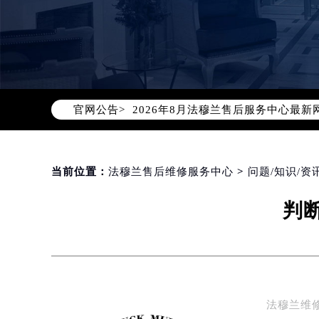
2026年8月法穆兰中国区售后服务
2026年8月法穆兰全国官方售后客户服务热
法穆兰官方全国统一服务热线400-6
2026年8月法穆兰售后服务中心最新
官网公告>
北京市朝阳区建国门外大街甲6号华熙
北京市东城区东长安街1号东方广场写
天津市和平区赤峰道136号天津国际金
上海市徐汇区虹桥路3号港汇中心写字楼
当前位置：
法穆兰售后维修服务中心
>
问题/知识/资
上海市黄浦区南京东路299号宏伊国
判
南京市秦淮区中山南路1号（新街口）
常州市新北区龙锦路1590号现代传媒
徐州市鼓楼区淮海东路29号苏宁广场I
扬州市邗江区国展路29号星耀天地写字
盐城市盐都区世纪大道5号盐城金融城写
法穆兰维
泰州市海陵区永定东路399号置地商