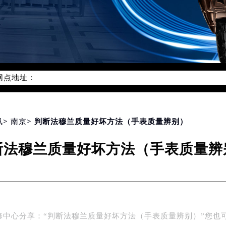
网络优化升级公告
线：400-609-9509
09-9509，服务覆盖中国大陆、香港、澳门、台湾全部区域（非大陆
网点地址：
国际中心写字楼D座11层1102室（北京总部）（需提前预约）
字楼W3座6层602室（需提前预约）
融中心写字楼26层2603室（需提前预约）
2座37层3705室（需提前预约）
讯
>
南京
> 判断法穆兰质量好坏方法（手表质量辨别）
际广场写字楼8层806室（需提前预约）
断法穆兰质量好坏方法（手表质量辨
南京中心写字楼22层C1-1室（需提前预约）
中心写字楼5号楼10层1008室（需提前预约）
FC国际金融中心写字楼35层3508室（需提前预约）
楼1号楼18层1803室（需提前预约）
字楼1号楼16层1604室（需提前预约）
修中心分享：“判断法穆兰质量好坏方法（手表质量辨别）”您也
务中心东塔写字楼（华润万象城）17层1706室（需提前预约）