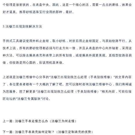
个纹理是放射状的，在表盘中央。因此，这是一个细心的活，需要一点点的磨练，效果会
苏州市苏州工业园区星港街199号苏州中心办公楼C座22层08室（需提前预约）
好才逼真。推荐砂纸选珠宝行业用的那种，最好。
武汉市江汉区解放大道686号世界贸易大厦38层09室（需提前预约）
南宁市青秀区金湖路59号地王大厦12楼1224室（需提前预约）
3.法穆兰出现划痕解决方法
合肥市蜀山区潜山路111号万象城华润大厦B座12楼03室（需提前预约）
泉州市丰泽区宝洲路729号浦西万达中心写字楼A座7楼709室（需提前预约）
手持式工具建议使用外科止血钳，取小砂纸，对折后用止血钳固定，与原始纹路平行。从
青岛市南区山东路6号华润大厦B座22层04室（需提前预约）
技术上说，所有的磨砂纹理都必须与行走方向一致，并且从表盘的中心向外辐射，采用这
种方法。可以除去腕表表壳和表带上的所有划痕，或使腕表外观更美观。直线型纹路容易
烟台市芝罘区胜利路139号万达金融中心A座907室（需提前预约）
做，但纹路是同心圆的，应该用机器来做。
长春市朝阳区西安大路727号中银大厦A座(旺进大厦)18层09室（需提前预约）
贵阳市南明区都司高架桥路33号亨特国际金融中心14楼14D（需提前预约）
上述就是法穆兰维修中心分享的“法穆兰出现划痕怎么处理（手表划痕维修）”的文章内容
昆明市盘龙区北京路928号同德昆明广场写字楼10层06室（需提前预约）
了，各位爱表者都有一个大概的了解了吧。您可以随时咨询法穆兰维修中心，我们将竭诚
石家庄市长安区中山东路39号勒泰中心写字楼B座13层07室（需提前预约）
为您服务。想了解更多“法穆兰出现划痕怎么处理（手表划痕维修）”相关内容，可前往瑞
西安市碑林区南关正街88号华侨城长安国际中心E座6楼10室（需提前预约）
匠论坛的”法穆兰专属版块”讨论。
海口市龙华区金贸东路5号海口华润大厦B座17层1707室（需提前预约）
唐山市路南区新华东道100号万达广场写字楼A座10层1002室（需提前预约）
上一篇:
法穆兰手表走慢怎么办（法穆兰为何走慢）
台州市椒江区东海大道1800号腾达中心东1幢20楼2002室（需提前预约）
下一篇:
法穆兰手表表壳如何定制？（法穆兰定制表壳的优势）
内蒙古自治区呼和浩特市玉泉区大学西街70号华润万象城写字楼（鄂尔多斯大厦）23层2326室（需提前预约）