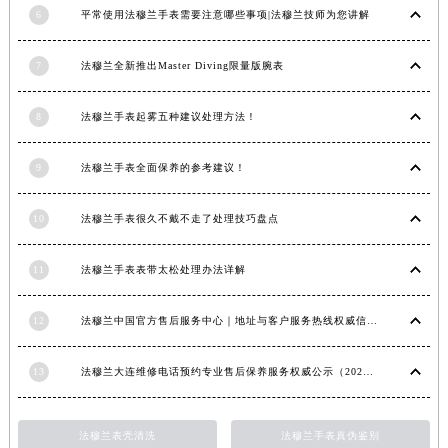
6
平常使用法穆兰手表需要注意哪些事项|法穆兰技师为您讲解
内蒙古自治区锡林郭勒盟市锡林浩特市光明街与额尔敦路交叉口法穆兰售后服务中心（需提前预约）
内蒙古自治区兴安盟市乌兰浩特市兴安大街法穆兰售后服务中心（需提前预约）
7
法穆兰全新推出Master Diving限量版腕表
山西省大同市平城区迎宾街法穆兰售后服务中心（需提前预约）
山西省晋城市城区黄华街法穆兰售后服务中心（需提前预约）
8
法穆兰手表起雾五种建议处理方法！
山西省晋中市榆次区顺城街法穆兰售后服务中心（需提前预约）
山西省临汾市尧都区解放路法穆兰售后服务中心（需提前预约）
9
法穆兰手表全面保养的参考建议！
山西省吕梁市离石区永宁中路与建设街交叉口法穆兰售后服务中心（需提前预约）
山西省朔州市朔城区怡西路与鄯阳西街交汇处法穆兰售后服务中心（需提前预约）
10
法穆兰手表很久不戴不走了处理技巧盘点
山西省忻州市忻府区和平东街与七一南路交叉口法穆兰售后服务中心（需提前预约）
11
法穆兰手表表带太松处理办法详解
山西省阳泉市郊区平阳东街与新城大道交叉口法穆兰售后服务中心（需提前预约）
山西省运城市盐湖区河东街法穆兰售后服务中心（需提前预约）
12
法穆兰中国官方售后服务中心｜地址与客户服务热线权威信息通知（2026年7月最新）
山西省长治市潞州区英雄中路法穆兰售后服务中心（需提前预约）
山西省太原市迎泽区迎泽街道解放路15号亨得利名表维修授权店3楼法穆兰售后服务中心（需提前预约）
13
法穆兰大连维修电话预约专业售后保养服务权威公示（2026年7月最新）
天津市和平区赤峰道136号天津国际金融中心26层2603室法穆兰售后服务中心（需提前预约）
安徽省安庆市迎江区人民路法穆兰售后服务中心（需提前预约）
法穆兰表壳清洗
法穆兰手表真伪鉴别
安徽省蚌埠市蚌山区淮河路法穆兰售后服务中心（需提前预约）