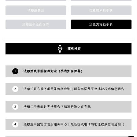
安徽省亳州市谯城区魏武大道法穆兰售后服务中心（需提前预约）
法穆兰售后
理查德米勒手表
安徽省池州市贵池区长江路法穆兰售后服务中心（需提前预约）
安徽省滁州市琅琊区南谯北路法穆兰售后服务中心（需提前预约）
法穆兰手全面保养
法兰克穆勒手表
安徽省阜阳市颍州区颍州北路法穆兰售后服务中心（需提前预约）
安徽省淮北市相山区淮海路法穆兰售后服务中心（需提前预约）
随机推荐
安徽省淮南市田家庵区国庆中路法穆兰售后服务中心（需提前预约）
安徽省黄山市屯溪区黄山西路法穆兰售后服务中心（需提前预约）
安徽省六安市金安区解放中路法穆兰售后服务中心（需提前预约）
1
法穆兰表带的保养方法（手表如何保养）
安徽省马鞍山市雨山区湖南西路法穆兰售后服务中心（需提前预约）
安徽省宿州市埇桥区人民中路法穆兰售后服务中心（需提前预约）
2
法穆兰官方服务项目及价格查询｜服务电话及完整地址权威信息通告（2026年7月最新）
安徽省铜陵市铜官区石城大道法穆兰售后服务中心（需提前预约）
安徽省芜湖市镜湖区中山路步行街法穆兰售后服务中心（需提前预约）
3
法穆兰手表表针无法重合？精准解决之道在此
安徽省宣城市宣州区叠嶂西路法穆兰售后服务中心（需提前预约）
福建省龙岩市新罗区九一南路法穆兰售后服务中心（需提前预约）
4
法穆兰中国官方售后服务中心｜最新热线电话与地址权威信息通知（2026年6月最新）
福建省南平市建阳区人民西路法穆兰售后服务中心（需提前预约）
福建省宁德市蕉城区天湖东路法穆兰售后服务中心（需提前预约）