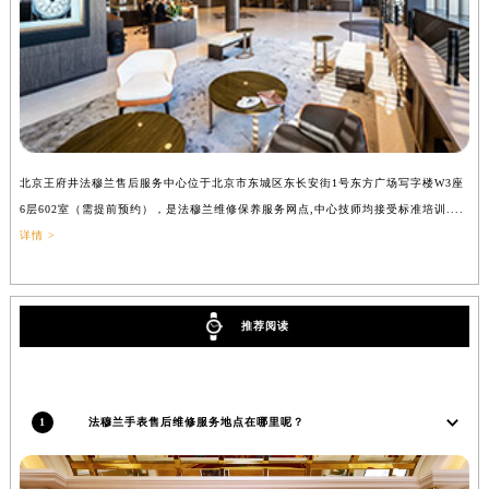
吉林省辽源市龙山区人民大街法穆兰售后服务中心（需提前预约）
吉林省梅河口市新华街道梅河大街法穆兰售后服务中心（需提前预约）
吉林省四平市铁东区紫气大路与南九经街交汇处法穆兰售后服务中心（需提前预约）
吉林省松原市宁江区五环大街法穆兰售后服务中心（需提前预约）
吉林省通化市东昌区环通乡江南大街法穆兰售后服务中心（需提前预约）
吉林省延边市延吉市解放路法穆兰售后服务中心（需提前预约）
北京王府井法穆兰售后服务中心位于北京市东城区东长安街1号东方广场写字楼W3座
上
辽宁省鞍山市铁东区站前街法穆兰售后服务中心（需提前预约）
6层602室（需提前预约），是法穆兰维修保养服务网点,中心技师均接受标准培训....
（
辽宁省本溪市平山区胜利路法穆兰售后服务中心（需提前预约）
详情 >
辽宁省朝阳市双塔区新华路法穆兰售后服务中心（需提前预约）
辽宁省丹东市振兴区七经街法穆兰售后服务中心（需提前预约）
辽宁省抚顺市新抚区东一路法穆兰售后服务中心（需提前预约）
推荐阅读
辽宁省阜新市海州区解放大街法穆兰售后服务中心（需提前预约）
辽宁省葫芦岛市连山区中央路法穆兰售后服务中心（需提前预约）
辽宁省锦州市古塔区中央大街法穆兰售后服务中心（需提前预约）
1
法穆兰手表售后维修服务地点在哪里呢？
辽宁省辽阳市白塔区新运大街法穆兰售后服务中心（需提前预约）
辽宁省盘锦市兴隆台区石油大街法穆兰售后服务中心（需提前预约）