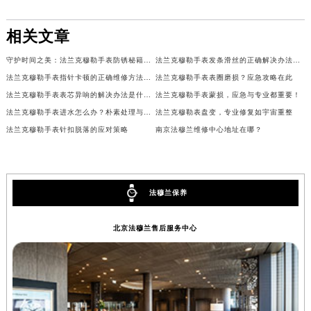
甘肃省兰州市七里河区西津西路16号兰州中心写字楼21层2102室（需提前预约）
相关文章
重庆市解放碑渝中区民权路28号英利国际金融中心写字楼20层01室（需提前预约）
黑龙江省大庆市萨尔图区会战大街法穆兰售后服务中心（需提前预约）
守护时间之美：法兰克穆勒手表防锈秘籍与服务中心之选
法兰克穆勒手表发条滑丝的正确解决办法是什么？
黑龙江省鹤岗市向阳区红军路法穆兰售后服务中心（需提前预约）
法兰克穆勒手表指针卡顿的正确维修方法是什么？
法兰克穆勒手表表圈磨损？应急攻略在此
黑龙江省黑河市爱辉区中央街法穆兰售后服务中心（需提前预约）
法兰克穆勒手表表芯异响的解决办法是什么？
法兰克穆勒手表蒙损，应急与专业都重要！
黑龙江省鸡西市鸡冠区红军路法穆兰售后服务中心（需提前预约）
法兰克穆勒手表进水怎么办？朴素处理与博物馆珍藏之鉴
法兰克穆勒表盘变，专业修复如宇宙重整
黑龙江省佳木斯市向阳区长安路法穆兰售后服务中心（需提前预约）
法兰克穆勒手表针扣脱落的应对策略
南京法穆兰维修中心地址在哪？
黑龙江省牡丹江市东安区太平路法穆兰售后服务中心（需提前预约）
黑龙江省七台河市桃山区大同街法穆兰售后服务中心（需提前预约）
黑龙江省齐齐哈尔市龙沙区龙华路法穆兰售后服务中心（需提前预约）
法穆兰保养
黑龙江省双鸭山市尖山区新兴大街法穆兰售后服务中心（需提前预约）
黑龙江省绥化市北林区新华街与康庄路交叉口法穆兰售后服务中心（需提前预约）
北京法穆兰售后服务中心
黑龙江省伊春市伊美区通河路法穆兰售后服务中心（需提前预约）
吉林省白城市洮北区明仁南街法穆兰售后服务中心（需提前预约）
吉林省白山市浑江区浑江大街法穆兰售后服务中心（需提前预约）
吉林省吉林市船营区河南街法穆兰售后服务中心（需提前预约）