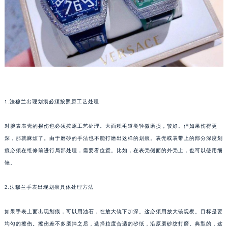
福州市鼓楼区五四路128-1号恒力城写字楼15层03室（需提前预约）
成都市锦江区人民东路6号SAC东原中心写字楼24层2406B室（需提前预约）
重庆市江北区观音桥步行街2号融恒时代广场写字楼9层902室（需提前预约）
长沙市芙蓉区定王台街道建湘路393号世茂环球金融中心写字楼（芙蓉广场）10层13室（需提前预约）
郑州市二七区铭功路10号华润大厦写字楼29层2905室（需提前预约）
太原市迎泽区解放路15号亨得利名表服务中心（品牌授权店）3层整层（需提前预约）
沈阳市沈河区中街路137号亨得利名表服务中心（品牌授权店）1层整层（需提前预约）
1.法穆兰出现划痕必须按照原工艺处理
沈阳市沈河区中街路83号亨得利名表服务中心（品牌授权店）1层整层（需提前预约）
乌鲁木齐市天山区红山路26号时代广场（CCMALL）C座17层17-B（需提前预约）
对腕表表壳的损伤也必须按原工艺处理。大面积毛道类轻微磨损，较好。但如果伤得更
温州市鹿城区锦绣路1067号置信广场10层1015室（需提前预约）
深，那就麻烦了。由于磨砂的手法也不能打磨出这样的划痕。表壳或表带上的部分深度划
痕必须在维修前进行局部处理，需要看位置。比如，在表壳侧面的外壳上，也可以使用细
哈尔滨市道里区友谊西路600号富力中心T2座写字楼29层03室（需提前预约）
锉。
大连市中山区人民路15号国际金融大厦7层G室（需提前预约）
佛山市禅城区季华五路57号万科金融中心C座12层1205室（需提前预约）
2.法穆兰手表出现划痕具体处理方法
东莞市东城街道鸿福东路1号民盈国贸中心T1写字楼9层907室（需提前预约）
无锡市梁溪区人民中路139号恒隆广场写字楼1座11层1104室（需提前预约）
如果手表上面出现划痕，可以用油石，在放大镜下加深。这必须用放大镜观察。目标是要
南通市崇川区工农路57号圆融广场写字楼16层1603室（需提前预约）
均匀的擦伤。擦伤差不多磨掉之后，选择粒度合适的砂纸，沿原磨砂纹打磨。典型的，这