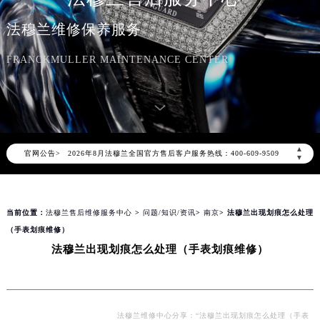
法穆兰维修保养服务
FRANCKMULLER MAINTENANCE CENTER
2026年8月法穆兰中国区售后服务网络优化升级公告
2026年8月法穆兰全国官方售后客户服务热线：400-609-9509
▲
官网公告>
法穆兰官方全国统一服务热线400-609-9509，服务覆盖中国大陆、香港、澳门、台湾全部区域（非大陆需加拨“+86”）
▼
2026年8月法穆兰售后服务中心最新网点地址：
北京市朝阳区建国门外大街甲6号华熙国际中心写字楼D座11层1102室（北京总部）（需提前预约）
当前位置：
法穆兰售后维修服务中心
>
问题/知识/资讯
>
南京
> 法穆兰出现划痕怎么处理
北京市东城区东长安街1号东方广场写字楼W3座6层602室（需提前预约）
（手表划痕维修）
天津市和平区赤峰道136号天津国际金融中心写字楼26层2603室（需提前预约）
法穆兰出现划痕怎么处理（手表划痕维修）
上海市徐汇区虹桥路3号港汇中心写字楼2座37层3705室（需提前预约）
上海市黄浦区南京东路299号宏伊国际广场写字楼8层806室（需提前预约）
南京市秦淮区中山南路1号（新街口）南京中心写字楼22层C1-1室（需提前预约）
常州市新北区龙锦路1590号现代传媒中心写字楼5号楼10层1008室（需提前预约）
法穆兰维修中心分享：“法穆兰出现划痕怎么处理（手表