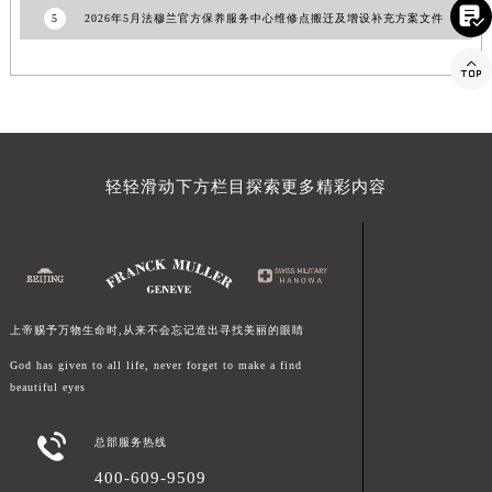

5
2026年5月法穆兰官方保养服务中心维修点搬迁及增设补充方案文件
福建省莆田市城厢区霞林街道荔华东大道法穆兰售后服务中心（需提前预约）
福建省三明市三元区东乾二路法穆兰售后服务中心（需提前预约）

福建省漳州市龙文区步港路法穆兰售后服务中心（需提前预约）
江苏省常州市新北区龙锦路1590号现代传媒中心5号楼10层1008室法穆兰售后服务中心（需提前预约）
江苏省淮安市清江浦区淮海北路法穆兰售后服务中心（需提前预约）
江苏省连云港市海州区通灌北路法穆兰售后服务中心（需提前预约）
轻轻滑动下方栏目探索更多精彩内容
江苏省南京市秦淮区中山南路1号南京中心22层22-C1-C3室法穆兰售后服务中心（需提前预约）
江苏省宿迁市宿城区西湖路法穆兰售后服务中心（需提前预约）
江苏省泰州市海陵区永定东路399号置地商务中心东塔（华润万象城）17层1706室法穆兰售后服务中心（需提前预约）
江苏省徐州市鼓楼区淮海东路29号苏宁广场IFC国际金融中心35层3508室法穆兰售后服务中心（需提前预约）
江苏省盐城市盐都区世纪大道5号盐城金融城写字楼1号楼16层1604室法穆兰售后服务中心（需提前预约）
上帝赐予万物生命时,从来不会忘记造出寻找美丽的眼睛
江苏省扬州市邗江区国展路29号星耀天地写字楼1号楼18层1803室法穆兰售后服务中心（需提前预约）
God has given to all life, never forget to make a find
beautiful eyes
江苏省镇江市京口区中山东路法穆兰售后服务中心（需提前预约）
江西省抚州市临川区赣东大道法穆兰售后服务中心（需提前预约）

总部服务热线
江西省赣州市章贡区文清路法穆兰售后服务中心（需提前预约）
400-609-9509
江西省吉安市吉州区井冈山大道法穆兰售后服务中心（需提前预约）