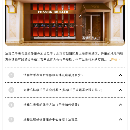
辽宁省铁岭市银州区南马路法穆兰售后服务中心（需提前预约）
辽宁省营口市站前区市府路与渤海大街交叉口法穆兰售后服务中心（需提前预约）
辽宁省沈阳市沈河区中街路137号亨得利名表维修授权店1楼法穆兰售后服务中心（需提前预约）
辽宁省沈阳市沈河区中街路83号亨得利名表维修授权店1楼法穆兰售后服务中心（需提前预约）
北京市朝阳区建国门外大街甲6号华熙国际中心D座11层1102室法穆兰售后服务中心（北京总部）（需提前预约）
北京市东城区东长安街1号王府井东方广场W3座6层602室法穆兰售后服务中心（需提前预约）
法穆兰手表售后维修服务地点位于：北京市朝阳区及上海市黄浦区。详细的地址与联
河北省保定市竞秀区朝阳北大街北国先天下法穆兰售后服务中心（需提前预约）
系电话您可以通过法穆兰官网或官方公众号获取，也可以拨打本站页面......
详情 >
内蒙古自治区阿拉善盟市左旗土尔扈特大街法穆兰售后服务中心（需提前预约）
内蒙古自治区巴彦淖尔市临河区新华街法穆兰售后服务中心（需提前预约）
2
法穆兰手表售后维修服务地点电话是多少？
内蒙古自治区包头市青山区幸福路甲3号王府井百货名表维修法穆兰售后服务中心（需提前预约）
内蒙古自治区赤峰市红山区哈达街法穆兰售后服务中心（需提前预约）
3
为什么法穆兰手表会起雾？(法穆兰手表起雾处理方法？)
内蒙古自治区鄂尔多斯市东胜区伊金霍洛街法穆兰售后服务中心（需提前预约）
内蒙古自治区呼伦贝尔市海拉尔区中央街法穆兰售后服务中心（需提前预约）
4
法穆兰表带的保养方法（手表如何保养）
内蒙古自治区通辽市科尔沁区明仁大街法穆兰售后服务中心（需提前预约）
内蒙古自治区乌海市海勃湾区人民南路法穆兰售后服务中心（需提前预约）
5
法穆兰维修保养服务中心介绍 | 法穆兰
内蒙古自治区乌兰察布市集宁区恩和大街法穆兰售后服务中心（需提前预约）