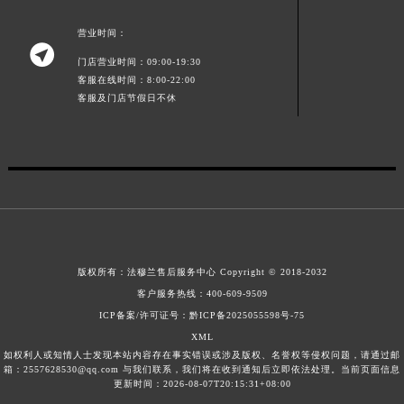
江西省景德镇市珠山区珠山中路法穆兰售后服务中心（需提前预约）
营业时间：
江西省九江市浔阳区浔阳路法穆兰售后服务中心（需提前预约）

门店营业时间：09:00-19:30
江西省南昌市红谷滩新区红谷中大道998号绿地双子塔（中央广场）A1座办公楼14层1407室法穆兰售后服务中心（需提前预约）
客服在线时间：8:00-22:00
江西省萍乡市安源区萍安北大道与康庄路交叉口法穆兰售后服务中心（需提前预约）
客服及门店节假日不休
江西省上饶市信州区滨江西路法穆兰售后服务中心（需提前预约）
江西省新余市渝水区北湖西路法穆兰售后服务中心（需提前预约）
江西省宜春市袁州区中山中路法穆兰售后服务中心（需提前预约）
江西省鹰潭市月湖区胜利东路法穆兰售后服务中心（需提前预约）
山东省德州市德城区东风中路法穆兰售后服务中心（需提前预约）
山东省东营市东营区济南路法穆兰售后服务中心（需提前预约）
山东省济南市历下区经十路11111号华润中心写字楼（万象城）15层1508室法穆兰售后服务中心（需提前预约）
版权所有：
法穆兰售后服务中心
Copyright © 2018-2032
客户服务热线：
400-609-9509
山东省济宁市任城区太白楼路法穆兰售后服务中心（需提前预约）
ICP备案/许可证号：黔ICP备2025055598号-75
山东省莱芜市文化南路8号银座商城名表维修一楼名表维修法穆兰售后服务中心（需提前预约）
XML
山东省临沂市兰山区解放路法穆兰售后服务中心（需提前预约）
如权利人或知情人士发现本站内容存在事实错误或涉及版权、名誉权等侵权问题，请通过邮
箱：2557628530@qq.com 与我们联系，我们将在收到通知后立即依法处理。当前页面信息
山东省日照市东港区烟台路法穆兰售后服务中心（需提前预约）
更新时间：2026-08-07T20:15:31+08:00
山东省泰安市泰山区财源街道泰山大街法穆兰售后服务中心（需提前预约）