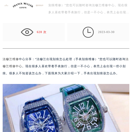
划痕维修）”您也可以随时咨询法穆兰维修中心。现在很
徐州市鼓楼区淮海东路29号苏宁广场IFC国际金融中心写字楼35层3508室（需提前预约）
多人喜欢带着手表旅行，但是一不小心，表壳上会出现一
扬州市邗江区国展路29号星耀天地写字楼1号楼18层1803室（需提前预约）
些小划痕。很多人不知道该怎么办，下面我来为大家介
盐城市盐都区世纪大道5号盐城金融城写字楼1号楼16层1604室（需提前预约）
绍…

泰州市海陵区永定东路399号置地商务中心东塔写字楼（华润万象城）17层1706室（需提前预约）
628 次
2023-03-30
宁波市江北区大闸南路500号来福士广场办公楼20层2009室（需提前预约）
杭州市上城区钱江路1366号华润大厦写字楼A座5层503-5室（需提前预约）
金华市金东区东市南街777号金华万达广场写字楼4号楼22层2209室（需提前预约）
法穆兰维修
中心分享：“法穆兰出现划痕怎么处理（手表划痕维修）”您也可以随时咨询
法
绍兴市越城区胜利东路379号世茂天际中心写字楼8层805室（需提前预约）
穆兰维修中心
。现在很多人喜欢带着手表旅行，但是一不小心，表壳上会出现一些小划
嘉兴市南湖区广益路705号嘉兴世界贸易中心写字楼A座13层1304室（需提前预约）
痕。很多人不知道该怎么办，下面我来为大家介绍一下，手表出现划痕该怎么办。
南昌市红谷滩新区红谷中大道998号绿地双子塔（中央广场）A1座办公楼14层07室（需提前预约）
济南市历下区经十路11111号华润中心写字楼（万象城）15层1508室（需提前预约）
广州市天河区天河路230号万菱汇国际中心写字楼A塔7层704室（需提前预约）
广州市越秀区环市东路371-375号世界贸易中心大厦南塔写字楼15层07室（需提前预约）
深圳市罗湖区深南东路5001号华润大厦写字楼17层1701室（需提前预约）
惠州市惠城区江北文昌一路7号华贸大厦写字楼1座30层05室（需提前预约）
厦门市思明区湖滨东路95号华润大厦写字楼B座11层1104室（需提前预约）