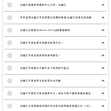
内蒙古自治区锡林郭勒盟市锡林浩特市光明街与额尔敦路交叉口法穆兰售后服务中心（需提前预约）
5
法穆兰维修保养服务中心介绍 | 法穆兰
内蒙古自治区兴安盟市乌兰浩特市兴安大街法穆兰售后服务中心（需提前预约）
6
平常使用法穆兰手表需要注意哪些事项|法穆兰技师为您讲解
山西省大同市平城区迎宾街法穆兰售后服务中心（需提前预约）
山西省晋城市城区黄华街法穆兰售后服务中心（需提前预约）
7
法穆兰全新推出Master Diving限量版腕表
山西省晋中市榆次区顺城街法穆兰售后服务中心（需提前预约）
山西省临汾市尧都区解放路法穆兰售后服务中心（需提前预约）
8
法穆兰手表起雾五种建议处理方法！
山西省吕梁市离石区永宁中路与建设街交叉口法穆兰售后服务中心（需提前预约）
山西省朔州市朔城区怡西路与鄯阳西街交汇处法穆兰售后服务中心（需提前预约）
9
法穆兰手表全面保养的参考建议！
山西省忻州市忻府区和平东街与七一南路交叉口法穆兰售后服务中心（需提前预约）
山西省阳泉市郊区平阳东街与新城大道交叉口法穆兰售后服务中心（需提前预约）
10
法穆兰手表很久不戴不走了处理技巧盘点
山西省运城市盐湖区河东街法穆兰售后服务中心（需提前预约）
11
法穆兰手表表带太松处理办法详解
山西省长治市潞州区英雄中路法穆兰售后服务中心（需提前预约）
山西省太原市迎泽区迎泽街道解放路15号亨得利名表维修授权店3楼法穆兰售后服务中心（需提前预约）
12
法穆兰中国官方售后服务中心｜地址与客户服务热线权威信息通知（2026年7月最新）
天津市和平区赤峰道136号天津国际金融中心26层2603室法穆兰售后服务中心（需提前预约）
安徽省安庆市迎江区人民路法穆兰售后服务中心（需提前预约）
13
法穆兰大连维修电话预约专业售后保养服务权威公示（2026年7月最新）
安徽省蚌埠市蚌山区淮河路法穆兰售后服务中心（需提前预约）