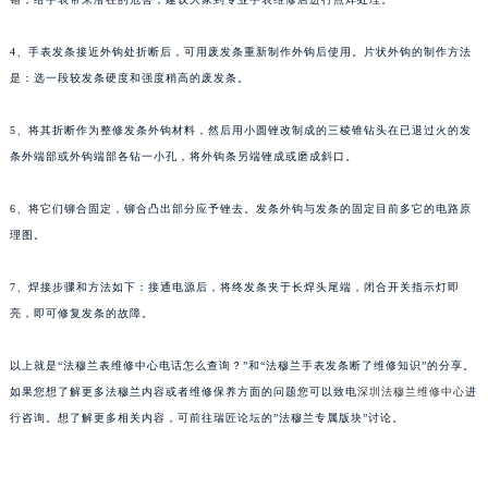
苏州市苏州工业园区星港街199号苏州中心办公楼C座22层08室（需提前预约）
武汉市江汉区解放大道686号世界贸易大厦38层09室（需提前预约）
4、手表发条接近外钩处折断后，可用废发条重新制作外钩后使用。片状外钩的制作方法
是：选一段较发条硬度和强度稍高的废发条。
南宁市青秀区金湖路59号地王大厦12楼1224室（需提前预约）
合肥市蜀山区潜山路111号万象城华润大厦B座12楼03室（需提前预约）
5、将其折断作为整修发条外钩材料，然后用小圆锉改制成的三棱锥钻头在已退过火的发
泉州市丰泽区宝洲路729号浦西万达中心写字楼A座7楼709室（需提前预约）
条外端部或外钩端部各钻一小孔，将外钩条另端锉成或磨成斜口。
青岛市南区山东路6号华润大厦B座22层04室（需提前预约）
烟台市芝罘区胜利路139号万达金融中心A座907室（需提前预约）
6、将它们铆合固定，铆合凸出部分应予锉去。发条外钩与发条的固定目前多它的电路原
长春市朝阳区西安大路727号中银大厦A座(旺进大厦)18层09室（需提前预约）
理图。
贵阳市南明区都司高架桥路33号亨特国际金融中心14楼14D（需提前预约）
7、焊接步骤和方法如下：接通电源后，将终发条夹于长焊头尾端，闭合开关指示灯即
昆明市盘龙区北京路928号同德昆明广场写字楼10层06室（需提前预约）
亮，即可修复发条的故障。
石家庄市长安区中山东路39号勒泰中心写字楼B座13层07室（需提前预约）
西安市碑林区南关正街88号华侨城长安国际中心E座6楼10室（需提前预约）
以上就是“法穆兰表维修中心电话怎么查询？”和“法穆兰手表发条断了维修知识”的分享。
海口市龙华区金贸东路5号海口华润大厦B座17层1707室（需提前预约）
如果您想了解更多法穆兰内容或者维修保养方面的问题您可以致电
深圳法穆兰维修中心
进
唐山市路南区新华东道100号万达广场写字楼A座10层1002室（需提前预约）
行咨询。想了解更多相关内容，可前往瑞匠论坛的”法穆兰专属版块”讨论。
台州市椒江区东海大道1800号腾达中心东1幢20楼2002室（需提前预约）
内蒙古自治区呼和浩特市玉泉区大学西街70号华润万象城写字楼（鄂尔多斯大厦）23层2326室（需提前预约）