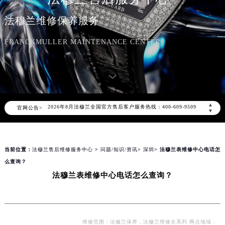
法穆兰维修保养服务
FRANCKMULLER MAINTENANCE CENTER
2026年8月法穆兰中国区售后服务网络优化升级公告
2026年8月法穆兰全国官方售后客户服务热线：400-609-9509
▲
官网公告>
法穆兰官方全国统一服务热线400-609-9509，服务覆盖中国大陆、香港、澳门、台湾全部区域（非大陆需加拨“+86”）
▼
2026年8月法穆兰售后服务中心最新网点地址：
北京市朝阳区建国门外大街甲6号华熙国际中心写字楼D座11层1102室（北京总部）（需提前预约）
当前位置：
法穆兰售后维修服务中心
>
问题/知识/资讯
>
深圳
> 法穆兰表维修中心电话怎
北京市东城区东长安街1号东方广场写字楼W3座6层602室（需提前预约）
么查询？
天津市和平区赤峰道136号天津国际金融中心写字楼26层2603室（需提前预约）
法穆兰表维修中心电话怎么查询？
上海市徐汇区虹桥路3号港汇中心写字楼2座37层3705室（需提前预约）
上海市黄浦区南京东路299号宏伊国际广场写字楼8层806室（需提前预约）
南京市秦淮区中山南路1号（新街口）南京中心写字楼22层C1-1室（需提前预约）
常州市新北区龙锦路1590号现代传媒中心写字楼5号楼10层1008室（需提前预约）
维修范围：法穆兰保养，法穆兰维修全系列 网点地域：