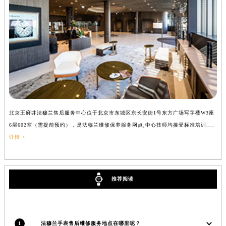
吉林省辽源市龙山区人民大街法穆兰售后服务中心（需提前预约）
吉林省梅河口市新华街道梅河大街法穆兰售后服务中心（需提前预约）
吉林省四平市铁东区紫气大路与南九经街交汇处法穆兰售后服务中心（需提前预约）
吉林省松原市宁江区五环大街法穆兰售后服务中心（需提前预约）
吉林省通化市东昌区环通乡江南大街法穆兰售后服务中心（需提前预约）
吉林省延边市延吉市解放路法穆兰售后服务中心（需提前预约）
辽宁省鞍山市铁东区站前街法穆兰售后服务中心（需提前预约）
辽宁省本溪市平山区胜利路法穆兰售后服务中心（需提前预约）
北京王府井法穆兰售后服务中心位于北京市东城区东长安街1号东方广场写字楼W3座
上
辽宁省朝阳市双塔区新华路法穆兰售后服务中心（需提前预约）
6层602室（需提前预约），是法穆兰维修保养服务网点,中心技师均接受标准培训....
（
辽宁省丹东市振兴区七经街法穆兰售后服务中心（需提前预约）
详情 >
辽宁省抚顺市新抚区东一路法穆兰售后服务中心（需提前预约）
辽宁省阜新市海州区解放大街法穆兰售后服务中心（需提前预约）
辽宁省葫芦岛市连山区中央路法穆兰售后服务中心（需提前预约）
推荐阅读
辽宁省锦州市古塔区中央大街法穆兰售后服务中心（需提前预约）
辽宁省辽阳市白塔区新运大街法穆兰售后服务中心（需提前预约）
辽宁省盘锦市兴隆台区石油大街法穆兰售后服务中心（需提前预约）
1
法穆兰手表售后维修服务地点在哪里呢？