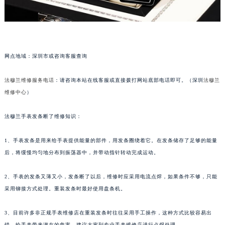
福州市鼓楼区五四路128-1号恒力城写字楼15层03室（需提前预约）
成都市锦江区人民东路6号SAC东原中心写字楼24层2406B室（需提前预约）
重庆市江北区观音桥步行街2号融恒时代广场写字楼9层902室（需提前预约）
长沙市芙蓉区定王台街道建湘路393号世茂环球金融中心写字楼（芙蓉广场）10层13室（需提前预约）
网点地域：深圳市或咨询客服查询
郑州市二七区铭功路10号华润大厦写字楼29层2905室（需提前预约）
太原市迎泽区解放路15号亨得利名表服务中心（品牌授权店）3层整层（需提前预约）
法穆兰维修服务电话
：请咨询本站在线客服或直接拨打网站底部电话即可。（深圳
法穆兰
维修中心
）
沈阳市沈河区中街路137号亨得利名表服务中心（品牌授权店）1层整层（需提前预约）
沈阳市沈河区中街路83号亨得利名表服务中心（品牌授权店）1层整层（需提前预约）
法穆兰手表发条断了维修知识：
乌鲁木齐市天山区红山路26号时代广场（CCMALL）C座17层17-B（需提前预约）
温州市鹿城区锦绣路1067号置信广场10层1015室（需提前预约）
1、手表发条是用来给手表提供能量的部件，用发条圈绕着它。在发条储存了足够的能量
哈尔滨市道里区友谊西路600号富力中心T2座写字楼29层03室（需提前预约）
后，将缓慢均匀地分布到振荡器中，并带动指针转动完成运动。
大连市中山区人民路15号国际金融大厦7层G室（需提前预约）
2、手表的发条又薄又小，发条断了以后，维修时应采用电流点焊，如果条件不够，只能
佛山市禅城区季华五路57号万科金融中心C座12层1205室（需提前预约）
采用铆接方式处理。重装发条时最好使用盘条机。
东莞市东城街道鸿福东路1号民盈国贸中心T1写字楼9层907室（需提前预约）
无锡市梁溪区人民中路139号恒隆广场写字楼1座11层1104室（需提前预约）
3、目前许多非正规手表维修店在重装发条时往往采用手工操作，这种方式比较容易出
南通市崇川区工农路57号圆融广场写字楼16层1603室（需提前预约）
错，给手表带来潜在的危害，建议大家到专业手表维修店进行点焊处理。