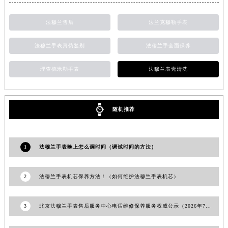
安徽省亳州市谯城区魏武大道法穆兰售后服务中心（需提前预约）
法穆兰售后
法兰克穆勒手表
安徽省池州市贵池区长江路法穆兰售后服务中心（需提前预约）
安徽省滁州市琅琊区南谯北路法穆兰售后服务中心（需提前预约）
法穆兰手表真伪鉴别
法穆兰手全面保养
安徽省阜阳市颍州区颍州北路法穆兰售后服务中心（需提前预约）
安徽省淮北市相山区淮海路法穆兰售后服务中心（需提前预约）
理查德米勒手表
法穆兰表壳清洗
安徽省淮南市田家庵区国庆中路法穆兰售后服务中心（需提前预约）
安徽省黄山市屯溪区黄山西路法穆兰售后服务中心（需提前预约）
随机推荐
安徽省六安市金安区解放中路法穆兰售后服务中心（需提前预约）
安徽省马鞍山市雨山区湖南西路法穆兰售后服务中心（需提前预约）
安徽省宿州市埇桥区人民中路法穆兰售后服务中心（需提前预约）
1
法穆兰手表晚上怎么调时间（调试时间的方法）
安徽省铜陵市铜官区石城大道法穆兰售后服务中心（需提前预约）
安徽省芜湖市镜湖区中山路步行街法穆兰售后服务中心（需提前预约）
2
法穆兰手表机芯保养方法！（如何维护法穆兰手表机芯）
安徽省宣城市宣州区叠嶂西路法穆兰售后服务中心（需提前预约）
福建省龙岩市新罗区九一南路法穆兰售后服务中心（需提前预约）
3
北京法穆兰手表售后服务中心电话维修保养服务权威公示（2026年7月最新）
福建省南平市建阳区人民西路法穆兰售后服务中心（需提前预约）
福建省宁德市蕉城区天湖东路法穆兰售后服务中心（需提前预约）