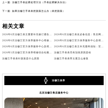
上一篇:
法穆兰手表起雾处理方法（手表起雾解决办法）
甘肃省兰州市七里河区西津西路16号兰州中心写字楼21层2102室（需提前预约）
下一篇:
如果法穆兰手表表把脱落怎么办（表把脱落）
重庆市解放碑渝中区民权路28号英利国际金融中心写字楼20层01室（需提前预约）
黑龙江省大庆市萨尔图区会战大街法穆兰售后服务中心（需提前预约）
相关文章
黑龙江省鹤岗市向阳区红军路法穆兰售后服务中心（需提前预约）
黑龙江省黑河市爱辉区中央街法穆兰售后服务中心（需提前预约）
2026年6月法穆兰表主重要补充修订通告：售后网点搬迁与新增
2026年6月法穆兰表友必备信息：售后网点搬迁及新开
黑龙江省鸡西市鸡冠区红军路法穆兰售后服务中心（需提前预约）
2026年6月法穆兰官方保养服务中心维修点搬迁及增设补充方案文件定稿
2026年6月法穆兰官方保养服务中心及维修点迁移新设补充公告原文
黑龙江省佳木斯市向阳区长安路法穆兰售后服务中心（需提前预约）
2026年6月法穆兰官方保养服务中心及维修点迁移新设补充公告文本
2026年6月法穆兰表主补充最终须知：官方售后网点迁移与新设
黑龙江省牡丹江市东安区太平路法穆兰售后服务中心（需提前预约）
2026年5月法穆兰官方保养维修综合站搬迁及新增服务点补充确认内容
法穆兰手表表壳有划痕原因是啥
黑龙江省七台河市桃山区大同街法穆兰售后服务中心（需提前预约）
法穆兰手表表针脱落是什么原因
法穆兰手表表带太紧怎么修复
黑龙江省齐齐哈尔市龙沙区龙华路法穆兰售后服务中心（需提前预约）
黑龙江省双鸭山市尖山区新兴大街法穆兰售后服务中心（需提前预约）
黑龙江省绥化市北林区新华街与康庄路交叉口法穆兰售后服务中心（需提前预约）
法穆兰保养
黑龙江省伊春市伊美区通河路法穆兰售后服务中心（需提前预约）
吉林省白城市洮北区明仁南街法穆兰售后服务中心（需提前预约）
北京法穆兰售后服务中心
吉林省白山市浑江区浑江大街法穆兰售后服务中心（需提前预约）
吉林省吉林市船营区河南街法穆兰售后服务中心（需提前预约）