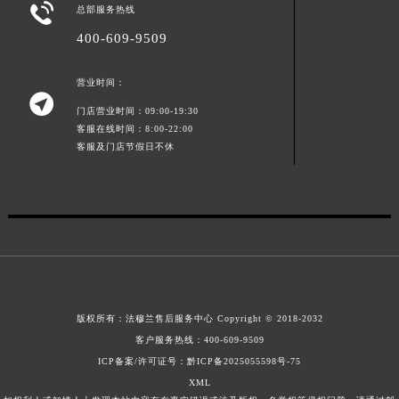

总部服务热线
江西省景德镇市珠山区珠山中路法穆兰售后服务中心（需提前预约）
400-609-9509
江西省九江市浔阳区浔阳路法穆兰售后服务中心（需提前预约）
江西省南昌市红谷滩新区红谷中大道998号绿地双子塔（中央广场）A1座办公楼14层1407室法穆兰售后服务中心（需提前预约）
营业时间：
江西省萍乡市安源区萍安北大道与康庄路交叉口法穆兰售后服务中心（需提前预约）

门店营业时间：09:00-19:30
江西省上饶市信州区滨江西路法穆兰售后服务中心（需提前预约）
客服在线时间：8:00-22:00
江西省新余市渝水区北湖西路法穆兰售后服务中心（需提前预约）
客服及门店节假日不休
江西省宜春市袁州区中山中路法穆兰售后服务中心（需提前预约）
江西省鹰潭市月湖区胜利东路法穆兰售后服务中心（需提前预约）
山东省德州市德城区东风中路法穆兰售后服务中心（需提前预约）
山东省东营市东营区济南路法穆兰售后服务中心（需提前预约）
山东省济南市历下区经十路11111号华润中心写字楼（万象城）15层1508室法穆兰售后服务中心（需提前预约）
山东省济宁市任城区太白楼路法穆兰售后服务中心（需提前预约）
山东省莱芜市文化南路8号银座商城名表维修一楼名表维修法穆兰售后服务中心（需提前预约）
版权所有：
法穆兰售后服务中心
Copyright © 2018-2032
客户服务热线：
400-609-9509
山东省临沂市兰山区解放路法穆兰售后服务中心（需提前预约）
ICP备案/许可证号：黔ICP备2025055598号-75
山东省日照市东港区烟台路法穆兰售后服务中心（需提前预约）
XML
山东省泰安市泰山区财源街道泰山大街法穆兰售后服务中心（需提前预约）