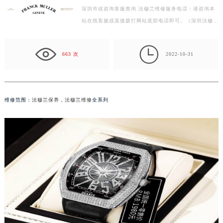
深圳市或咨询客服查询 法穆兰维修服务电话：请咨询本
徐州市鼓楼区淮海东路29号苏宁广场IFC国际金融中心写字楼35层3508室（需提前预约）
站在线客服或直接拨打网站底部电话即可。（深圳法穆兰
扬州市邗江区国展路29号星耀天地写字楼1号楼18层1803室（需提前预约）
维修中心） 法穆兰手表发条断了维修知识： 1、…
盐城市盐都区世纪大道5号盐城金融城写字楼1号楼16层1604室（需提前预约）

泰州市海陵区永定东路399号置地商务中心东塔写字楼（华润万象城）17层1706室（需提前预约）
663 次
2022-10-31
宁波市江北区大闸南路500号来福士广场办公楼20层2009室（需提前预约）
杭州市上城区钱江路1366号华润大厦写字楼A座5层503-5室（需提前预约）
金华市金东区东市南街777号金华万达广场写字楼4号楼22层2209室（需提前预约）
维修范围：
法穆兰保养
，
法穆兰维修
全系列
绍兴市越城区胜利东路379号世茂天际中心写字楼8层805室（需提前预约）
嘉兴市南湖区广益路705号嘉兴世界贸易中心写字楼A座13层1304室（需提前预约）
南昌市红谷滩新区红谷中大道998号绿地双子塔（中央广场）A1座办公楼14层07室（需提前预约）
济南市历下区经十路11111号华润中心写字楼（万象城）15层1508室（需提前预约）
广州市天河区天河路230号万菱汇国际中心写字楼A塔7层704室（需提前预约）
广州市越秀区环市东路371-375号世界贸易中心大厦南塔写字楼15层07室（需提前预约）
深圳市罗湖区深南东路5001号华润大厦写字楼17层1701室（需提前预约）
惠州市惠城区江北文昌一路7号华贸大厦写字楼1座30层05室（需提前预约）
厦门市思明区湖滨东路95号华润大厦写字楼B座11层1104室（需提前预约）