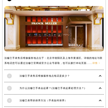
辽宁省铁岭市银州区南马路法穆兰售后服务中心（需提前预约）
辽宁省营口市站前区市府路与渤海大街交叉口法穆兰售后服务中心（需提前预约）
辽宁省沈阳市沈河区中街路137号亨得利名表维修授权店1楼法穆兰售后服务中心（需提前预约）
辽宁省沈阳市沈河区中街路83号亨得利名表维修授权店1楼法穆兰售后服务中心（需提前预约）
北京市朝阳区建国门外大街甲6号华熙国际中心D座11层1102室法穆兰售后服务中心（北京总部）（需提前预约）
北京市东城区东长安街1号王府井东方广场W3座6层602室法穆兰售后服务中心（需提前预约）
河北省保定市竞秀区朝阳北大街北国先天下法穆兰售后服务中心（需提前预约）
内蒙古自治区阿拉善盟市左旗土尔扈特大街法穆兰售后服务中心（需提前预约）
法穆兰手表售后维修服务地点位于：北京市朝阳区及上海市黄浦区。详细的地址与联
内蒙古自治区巴彦淖尔市临河区新华街法穆兰售后服务中心（需提前预约）
系电话您可以通过法穆兰官网或官方公众号获取，也可以拨打本站页面......
详情 >
内蒙古自治区包头市青山区幸福路甲3号王府井百货名表维修法穆兰售后服务中心（需提前预约）
内蒙古自治区赤峰市红山区哈达街法穆兰售后服务中心（需提前预约）
2
法穆兰手表售后维修服务地点电话是多少？
内蒙古自治区鄂尔多斯市东胜区伊金霍洛街法穆兰售后服务中心（需提前预约）
内蒙古自治区呼伦贝尔市海拉尔区中央街法穆兰售后服务中心（需提前预约）
3
为什么法穆兰手表会起雾？(法穆兰手表起雾处理方法？)
内蒙古自治区通辽市科尔沁区明仁大街法穆兰售后服务中心（需提前预约）
内蒙古自治区乌海市海勃湾区人民南路法穆兰售后服务中心（需提前预约）
4
法穆兰表带的保养方法（手表如何保养）
内蒙古自治区乌兰察布市集宁区恩和大街法穆兰售后服务中心（需提前预约）