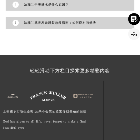
4
法穆兰手表进水是什么原因？
福建省莆田市城厢区霞林街道荔华东大道法穆兰售后服务中心（需提前预约）
福建省三明市三元区东乾二路法穆兰售后服务中心（需提前预约）

5
法穆兰腕表发条断裂急救指南：如何应对与解决
福建省漳州市龙文区步港路法穆兰售后服务中心（需提前预约）

江苏省常州市新北区龙锦路1590号现代传媒中心5号楼10层1008室法穆兰售后服务中心（需提前预约）
江苏省淮安市清江浦区淮海北路法穆兰售后服务中心（需提前预约）
江苏省连云港市海州区通灌北路法穆兰售后服务中心（需提前预约）
江苏省南京市秦淮区中山南路1号南京中心22层22-C1-C3室法穆兰售后服务中心（需提前预约）
江苏省宿迁市宿城区西湖路法穆兰售后服务中心（需提前预约）
轻轻滑动下方栏目探索更多精彩内容
江苏省泰州市海陵区永定东路399号置地商务中心东塔（华润万象城）17层1706室法穆兰售后服务中心（需提前预约）
江苏省徐州市鼓楼区淮海东路29号苏宁广场IFC国际金融中心35层3508室法穆兰售后服务中心（需提前预约）
江苏省盐城市盐都区世纪大道5号盐城金融城写字楼1号楼16层1604室法穆兰售后服务中心（需提前预约）
江苏省扬州市邗江区国展路29号星耀天地写字楼1号楼18层1803室法穆兰售后服务中心（需提前预约）
江苏省镇江市京口区中山东路法穆兰售后服务中心（需提前预约）
上帝赐予万物生命时,从来不会忘记造出寻找美丽的眼睛
江西省抚州市临川区赣东大道法穆兰售后服务中心（需提前预约）
God has given to all life, never forget to make a find
beautiful eyes
江西省赣州市章贡区文清路法穆兰售后服务中心（需提前预约）
江西省吉安市吉州区井冈山大道法穆兰售后服务中心（需提前预约）