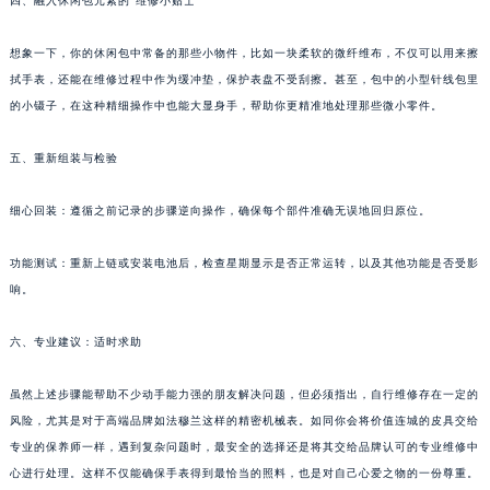
四、融入休闲包元素的“维修小贴士”
苏州市苏州工业园区星港街199号苏州中心办公楼C座22层08室（需提前预约）
武汉市江汉区解放大道686号世界贸易大厦38层09室（需提前预约）
想象一下，你的休闲包中常备的那些小物件，比如一块柔软的微纤维布，不仅可以用来擦
拭手表，还能在维修过程中作为缓冲垫，保护表盘不受刮擦。甚至，包中的小型针线包里
南宁市青秀区金湖路59号地王大厦12楼1224室（需提前预约）
的小镊子，在这种精细操作中也能大显身手，帮助你更精准地处理那些微小零件。
合肥市蜀山区潜山路111号万象城华润大厦B座12楼03室（需提前预约）
泉州市丰泽区宝洲路729号浦西万达中心写字楼A座7楼709室（需提前预约）
五、重新组装与检验
青岛市南区山东路6号华润大厦B座22层04室（需提前预约）
烟台市芝罘区胜利路139号万达金融中心A座907室（需提前预约）
细心回装：遵循之前记录的步骤逆向操作，确保每个部件准确无误地回归原位。
长春市朝阳区西安大路727号中银大厦A座(旺进大厦)18层09室（需提前预约）
功能测试：重新上链或安装电池后，检查星期显示是否正常运转，以及其他功能是否受影
贵阳市南明区都司高架桥路33号亨特国际金融中心14楼14D（需提前预约）
响。
昆明市盘龙区北京路928号同德昆明广场写字楼10层06室（需提前预约）
石家庄市长安区中山东路39号勒泰中心写字楼B座13层07室（需提前预约）
六、专业建议：适时求助
西安市碑林区南关正街88号华侨城长安国际中心E座6楼10室（需提前预约）
海口市龙华区金贸东路5号海口华润大厦B座17层1707室（需提前预约）
虽然上述步骤能帮助不少动手能力强的朋友解决问题，但必须指出，自行维修存在一定的
唐山市路南区新华东道100号万达广场写字楼A座10层1002室（需提前预约）
风险，尤其是对于高端品牌如法穆兰这样的精密机械表。如同你会将价值连城的皮具交给
专业的保养师一样，遇到复杂问题时，最安全的选择还是将其交给品牌认可的专业维修中
台州市椒江区东海大道1800号腾达中心东1幢20楼2002室（需提前预约）
心进行处理。这样不仅能确保手表得到最恰当的照料，也是对自己心爱之物的一份尊重。
内蒙古自治区呼和浩特市玉泉区大学西街70号华润万象城写字楼（鄂尔多斯大厦）23层2326室（需提前预约）