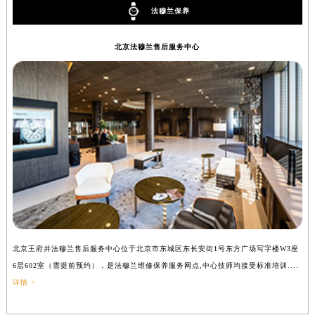
法穆兰保养
辽宁省铁岭市银州区南马路法穆兰售后服务中心（需提前预约）
辽宁省营口市站前区市府路与渤海大街交叉口法穆兰售后服务中心（需提前预约）
北京法穆兰售后服务中心
辽宁省沈阳市沈河区中街路137号亨得利名表维修授权店1楼法穆兰售后服务中心（需提前预约）
辽宁省沈阳市沈河区中街路83号亨得利名表维修授权店1楼法穆兰售后服务中心（需提前预约）
北京市朝阳区建国门外大街甲6号华熙国际中心D座11层1102室法穆兰售后服务中心（北京总部）（需提前预约）
北京市东城区东长安街1号王府井东方广场W3座6层602室法穆兰售后服务中心（需提前预约）
河北省保定市竞秀区朝阳北大街北国先天下法穆兰售后服务中心（需提前预约）
内蒙古自治区阿拉善盟市左旗土尔扈特大街法穆兰售后服务中心（需提前预约）
内蒙古自治区巴彦淖尔市临河区新华街法穆兰售后服务中心（需提前预约）
内蒙古自治区包头市青山区幸福路甲3号王府井百货名表维修法穆兰售后服务中心（需提前预约）
内蒙古自治区赤峰市红山区哈达街法穆兰售后服务中心（需提前预约）
内蒙古自治区鄂尔多斯市东胜区伊金霍洛街法穆兰售后服务中心（需提前预约）
北京王府井法穆兰售后服务中心位于北京市东城区东长安街1号东方广场写字楼W3座
上
内蒙古自治区呼伦贝尔市海拉尔区中央街法穆兰售后服务中心（需提前预约）
6层602室（需提前预约），是法穆兰维修保养服务网点,中心技师均接受标准培训....
（
内蒙古自治区通辽市科尔沁区明仁大街法穆兰售后服务中心（需提前预约）
详情 >
内蒙古自治区乌海市海勃湾区人民南路法穆兰售后服务中心（需提前预约）
内蒙古自治区乌兰察布市集宁区恩和大街法穆兰售后服务中心（需提前预约）