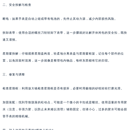
二、安全拆解与检查
福州市鼓楼区五四路128-1号恒力城写字楼15层03室（需提前预约）
成都市锦江区人民东路6号SAC东原中心写字楼24层2406B室（需提前预约）
断电：如果手表是自动上链或带有电池的，先停止其动力源，减少内部损伤风险。
重庆市江北区观音桥步行街2号融恒时代广场写字楼9层902室（需提前预约）
长沙市芙蓉区定王台街道建湘路393号世茂环球金融中心写字楼（芙蓉广场）10层13室（需提前预约）
拆卸表带：使用合适的螺丝刀轻轻卸下表带，这一步骤就好比解开休闲包的安全扣，既快
郑州市二七区铭功路10号华润大厦写字楼29层2905室（需提前预约）
速又谨慎。
太原市迎泽区解放路15号亨得利名表服务中心（品牌授权店）3层整层（需提前预约）
星期窗拆解：仔细观察星期盘构造，轻柔地分离表盘与星期窗框架，记住每个部件的位
沈阳市沈河区中街路137号亨得利名表服务中心（品牌授权店）1层整层（需提前预约）
置，以免回装时混淆，这一步就像是整理包内物品，每样东西都有它的归宿。
沈阳市沈河区中街路83号亨得利名表服务中心（品牌授权店）1层整层（需提前预约）
乌鲁木齐市天山区红山路26号时代广场（CCMALL）C座17层17-B（需提前预约）
三、修复与调整
温州市鹿城区锦绣路1067号置信广场10层1015室（需提前预约）
哈尔滨市道里区友谊西路600号富力中心T2座写字楼29层03室（需提前预约）
检查星期框：利用放大镜检查星期框是否有损坏，必要时用极细的砂纸轻轻打磨光滑。
大连市中山区人民路15号国际金融大厦7层G室（需提前预约）
加固装配：找到导致脱落的松动点，可能是一个微小的卡扣或是螺丝。使用适量的专用胶
佛山市禅城区季华五路57号万科金融中心C座12层1205室（需提前预约）
水（注意，非强力胶，以防止未来难以清理）辅助固定，但请小心，过多的胶水可能会损
东莞市东城街道鸿福东路1号民盈国贸中心T1写字楼9层907室（需提前预约）
害手表的精细机械。
无锡市梁溪区人民中路139号恒隆广场写字楼1座11层1104室（需提前预约）
南通市崇川区工农路57号圆融广场写字楼16层1603室（需提前预约）