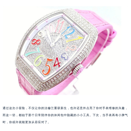
甘肃省兰州市七里河区西津西路16号兰州中心写字楼21层2102室（需提前预约）
重庆市解放碑渝中区民权路28号英利国际金融中心写字楼20层01室（需提前预约）
黑龙江省大庆市萨尔图区会战大街法穆兰售后服务中心（需提前预约）
黑龙江省鹤岗市向阳区红军路法穆兰售后服务中心（需提前预约）
黑龙江省黑河市爱辉区中央街法穆兰售后服务中心（需提前预约）
黑龙江省鸡西市鸡冠区红军路法穆兰售后服务中心（需提前预约）
黑龙江省佳木斯市向阳区长安路法穆兰售后服务中心（需提前预约）
黑龙江省牡丹江市东安区太平路法穆兰售后服务中心（需提前预约）
黑龙江省七台河市桃山区大同街法穆兰售后服务中心（需提前预约）
黑龙江省齐齐哈尔市龙沙区龙华路法穆兰售后服务中心（需提前预约）
黑龙江省双鸭山市尖山区新兴大街法穆兰售后服务中心（需提前预约）
黑龙江省绥化市北林区新华街与康庄路交叉口法穆兰售后服务中心（需提前预约）
黑龙江省伊春市伊美区通河路法穆兰售后服务中心（需提前预约）
通过这次小冒险，不仅让你的法穆兰重获新生，也许还意外点亮了你对手表维修的兴趣，
吉林省白城市洮北区明仁南街法穆兰售后服务中心（需提前预约）
而这一切，都始于那个日常陪伴你的休闲包中隐藏的小小工具。下次，当手表再有小脾气
吉林省白山市浑江区浑江大街法穆兰售后服务中心（需提前预约）
时，你或许就能更加从容应对了。
吉林省吉林市船营区河南街法穆兰售后服务中心（需提前预约）