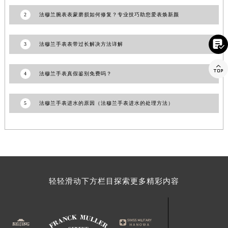
江西省景德镇市珠山区珠山中路法穆兰售后服务中心（需提前预约）
2
法穆兰腕表表蒙磨损如何修复？专业技巧助您爱表焕新颜
江西省九江市浔阳区浔阳路法穆兰售后服务中心（需提前预约）
江西省南昌市红谷滩新区红谷中大道998号绿地双子塔（中央广场）A1座办公楼14层1407室法穆兰售后服务中心（需提前预约）

3
法穆兰手表表带过长解决方法详解
江西省萍乡市安源区萍安北大道与康庄路交叉口法穆兰售后服务中心（需提前预约）

江西省上饶市信州区滨江西路法穆兰售后服务中心（需提前预约）
4
法穆兰手表真假鉴别免费吗？
江西省新余市渝水区北湖西路法穆兰售后服务中心（需提前预约）
江西省宜春市袁州区中山中路法穆兰售后服务中心（需提前预约）
5
法穆兰手表进水的原因（法穆兰手表进水的处理方法）
江西省鹰潭市月湖区胜利东路法穆兰售后服务中心（需提前预约）
山东省德州市德城区东风中路法穆兰售后服务中心（需提前预约）
山东省东营市东营区济南路法穆兰售后服务中心（需提前预约）
山东省济南市历下区经十路11111号华润中心写字楼（万象城）15层1508室法穆兰售后服务中心（需提前预约）
山东省济宁市任城区太白楼路法穆兰售后服务中心（需提前预约）
轻轻滑动下方栏目探索更多精彩内容
山东省莱芜市文化南路8号银座商城名表维修一楼名表维修法穆兰售后服务中心（需提前预约）
山东省临沂市兰山区解放路法穆兰售后服务中心（需提前预约）
山东省日照市东港区烟台路法穆兰售后服务中心（需提前预约）
山东省泰安市泰山区财源街道泰山大街法穆兰售后服务中心（需提前预约）