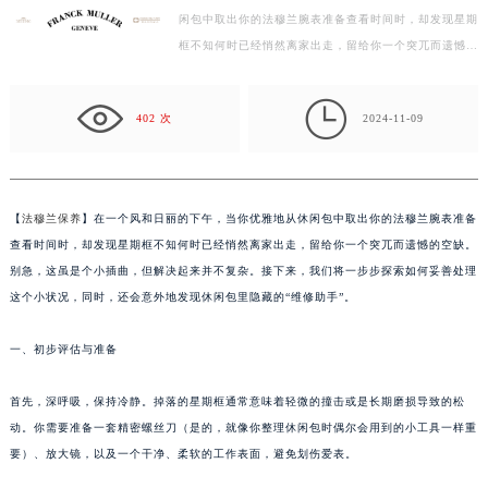
闲包中取出你的法穆兰腕表准备查看时间时，却发现星期
徐州市鼓楼区淮海东路29号苏宁广场IFC国际金融中心写字楼35层3508室（需提前预约）
框不知何时已经悄然离家出走，留给你一个突兀而遗憾的
扬州市邗江区国展路29号星耀天地写字楼1号楼18层1803室（需提前预约）
空缺。别急，这虽是个小插曲，但解决起来并不复杂。…
盐城市盐都区世纪大道5号盐城金融城写字楼1号楼16层1604室（需提前预约）

泰州市海陵区永定东路399号置地商务中心东塔写字楼（华润万象城）17层1706室（需提前预约）
402 次
2024-11-09
宁波市江北区大闸南路500号来福士广场办公楼20层2009室（需提前预约）
杭州市上城区钱江路1366号华润大厦写字楼A座5层503-5室（需提前预约）
金华市金东区东市南街777号金华万达广场写字楼4号楼22层2209室（需提前预约）
【
法穆兰保养
】在一个风和日丽的下午，当你优雅地从休闲包中取出你的法穆兰腕表准备
绍兴市越城区胜利东路379号世茂天际中心写字楼8层805室（需提前预约）
查看时间时，却发现星期框不知何时已经悄然离家出走，留给你一个突兀而遗憾的空缺。
嘉兴市南湖区广益路705号嘉兴世界贸易中心写字楼A座13层1304室（需提前预约）
别急，这虽是个小插曲，但解决起来并不复杂。接下来，我们将一步步探索如何妥善处理
南昌市红谷滩新区红谷中大道998号绿地双子塔（中央广场）A1座办公楼14层07室（需提前预约）
这个小状况，同时，还会意外地发现休闲包里隐藏的“维修助手”。
济南市历下区经十路11111号华润中心写字楼（万象城）15层1508室（需提前预约）
一、初步评估与准备
广州市天河区天河路230号万菱汇国际中心写字楼A塔7层704室（需提前预约）
广州市越秀区环市东路371-375号世界贸易中心大厦南塔写字楼15层07室（需提前预约）
首先，深呼吸，保持冷静。掉落的星期框通常意味着轻微的撞击或是长期磨损导致的松
深圳市罗湖区深南东路5001号华润大厦写字楼17层1701室（需提前预约）
动。你需要准备一套精密螺丝刀（是的，就像你整理休闲包时偶尔会用到的小工具一样重
惠州市惠城区江北文昌一路7号华贸大厦写字楼1座30层05室（需提前预约）
要）、放大镜，以及一个干净、柔软的工作表面，避免划伤爱表。
厦门市思明区湖滨东路95号华润大厦写字楼B座11层1104室（需提前预约）