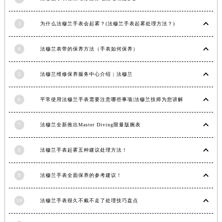
安徽省亳州市谯城区魏武大道法穆兰售后服务中心（需提前预约）
安徽省池州市贵池区长江路法穆兰售后服务中心（需提前预约）
3
为什么法穆兰手表会起雾？(法穆兰手表起雾处理方法？)
安徽省滁州市琅琊区南谯北路法穆兰售后服务中心（需提前预约）
4
法穆兰表带的保养方法（手表如何保养）
安徽省阜阳市颍州区颍州北路法穆兰售后服务中心（需提前预约）
安徽省淮北市相山区淮海路法穆兰售后服务中心（需提前预约）
5
法穆兰维修保养服务中心介绍 | 法穆兰
安徽省淮南市田家庵区国庆中路法穆兰售后服务中心（需提前预约）
安徽省黄山市屯溪区黄山西路法穆兰售后服务中心（需提前预约）
6
平常使用法穆兰手表需要注意哪些事项|法穆兰技师为您讲解
安徽省六安市金安区解放中路法穆兰售后服务中心（需提前预约）
安徽省马鞍山市雨山区湖南西路法穆兰售后服务中心（需提前预约）
7
法穆兰全新推出Master Diving限量版腕表
安徽省宿州市埇桥区人民中路法穆兰售后服务中心（需提前预约）
安徽省铜陵市铜官区石城大道法穆兰售后服务中心（需提前预约）
8
法穆兰手表起雾五种建议处理方法！
安徽省芜湖市镜湖区中山路步行街法穆兰售后服务中心（需提前预约）
9
法穆兰手表全面保养的参考建议！
安徽省宣城市宣州区叠嶂西路法穆兰售后服务中心（需提前预约）
福建省龙岩市新罗区九一南路法穆兰售后服务中心（需提前预约）
10
法穆兰手表很久不戴不走了处理技巧盘点
福建省南平市建阳区人民西路法穆兰售后服务中心（需提前预约）
福建省宁德市蕉城区天湖东路法穆兰售后服务中心（需提前预约）