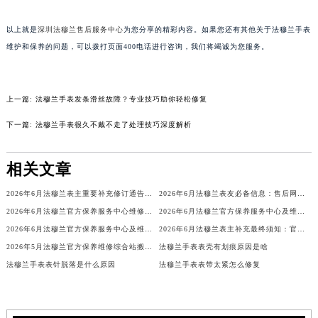
吉林省辽源市龙山区人民大街法穆兰售后服务中心（需提前预约）
以上就是
深圳法穆兰售后服务中心
为您分享的精彩内容。如果您还有其他关于法穆兰手表
吉林省梅河口市新华街道梅河大街法穆兰售后服务中心（需提前预约）
维护和保养的问题，可以拨打页面400电话进行咨询，我们将竭诚为您服务。
吉林省四平市铁东区紫气大路与南九经街交汇处法穆兰售后服务中心（需提前预约）
吉林省松原市宁江区五环大街法穆兰售后服务中心（需提前预约）
吉林省通化市东昌区环通乡江南大街法穆兰售后服务中心（需提前预约）
上一篇:
法穆兰手表发条滑丝故障？专业技巧助你轻松修复
吉林省延边市延吉市解放路法穆兰售后服务中心（需提前预约）
下一篇:
法穆兰手表很久不戴不走了处理技巧深度解析
辽宁省鞍山市铁东区站前街法穆兰售后服务中心（需提前预约）
辽宁省本溪市平山区胜利路法穆兰售后服务中心（需提前预约）
相关文章
辽宁省朝阳市双塔区新华路法穆兰售后服务中心（需提前预约）
辽宁省丹东市振兴区七经街法穆兰售后服务中心（需提前预约）
2026年6月法穆兰表主重要补充修订通告：售后网点搬迁与新增
2026年6月法穆兰表友必备信息：售后网点搬迁及新开
2026年6月法穆兰官方保养服务中心维修点搬迁及增设补充方案文件定稿
2026年6月法穆兰官方保养服务中心及维修点迁移新设补充公告原文
辽宁省抚顺市新抚区东一路法穆兰售后服务中心（需提前预约）
2026年6月法穆兰官方保养服务中心及维修点迁移新设补充公告文本
2026年6月法穆兰表主补充最终须知：官方售后网点迁移与新设
辽宁省阜新市海州区解放大街法穆兰售后服务中心（需提前预约）
2026年5月法穆兰官方保养维修综合站搬迁及新增服务点补充确认内容
法穆兰手表表壳有划痕原因是啥
辽宁省葫芦岛市连山区中央路法穆兰售后服务中心（需提前预约）
法穆兰手表表针脱落是什么原因
法穆兰手表表带太紧怎么修复
辽宁省锦州市古塔区中央大街法穆兰售后服务中心（需提前预约）
辽宁省辽阳市白塔区新运大街法穆兰售后服务中心（需提前预约）
辽宁省盘锦市兴隆台区石油大街法穆兰售后服务中心（需提前预约）