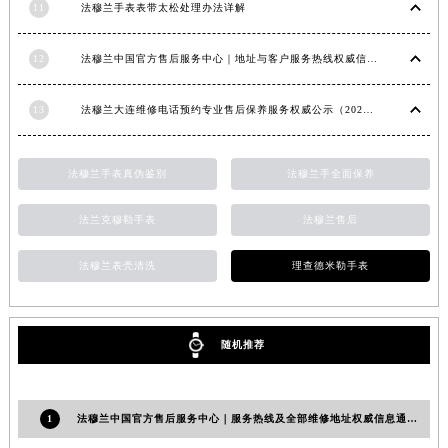
11
法穆兰手表表带太松处理办法详解
福建省莆田市城厢区霞林街道荔华东大道法穆兰售后服务中心（需提前预约）
福建省三明市三元区东乾二路法穆兰售后服务中心（需提前预约）
12
法穆兰中国官方售后服务中心｜地址与客户服务热线权威信息通知（2026年7月最新）
福建省漳州市龙文区步港路法穆兰售后服务中心（需提前预约）
江苏省常州市新北区龙锦路1590号现代传媒中心5号楼10层1008室法穆兰售后服务中心（需提前预约）
13
法穆兰大连维修电话预约专业售后保养服务权威公示（2026年7月最新）
江苏省淮安市清江浦区淮海北路法穆兰售后服务中心（需提前预约）
江苏省连云港市海州区通灌北路法穆兰售后服务中心（需提前预约）
法穆兰手表真伪鉴别
法穆兰手全面保养
江苏省南京市秦淮区中山南路1号南京中心22层22-C1-C3室法穆兰售后服务中心（需提前预约）
江苏省宿迁市宿城区西湖路法穆兰售后服务中心（需提前预约）
法兰克穆勒手表
法穆兰售后
江苏省泰州市海陵区永定东路399号置地商务中心东塔（华润万象城）17层1706室法穆兰售后服务中心（需提前预约）
法穆兰表壳清洗
理查德米勒手表
江苏省徐州市鼓楼区淮海东路29号苏宁广场IFC国际金融中心35层3508室法穆兰售后服务中心（需提前预约）
江苏省盐城市盐都区世纪大道5号盐城金融城写字楼1号楼16层1604室法穆兰售后服务中心（需提前预约）
江苏省扬州市邗江区国展路29号星耀天地写字楼1号楼18层1803室法穆兰售后服务中心（需提前预约）
随机推荐
江苏省镇江市京口区中山东路法穆兰售后服务中心（需提前预约）
江西省抚州市临川区赣东大道法穆兰售后服务中心（需提前预约）
江西省赣州市章贡区文清路法穆兰售后服务中心（需提前预约）
1
法穆兰中国官方售后服务中心｜服务热线及全部维修地址权威信息通知（2026年7月最新）
江西省吉安市吉州区井冈山大道法穆兰售后服务中心（需提前预约）