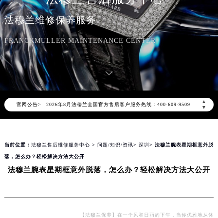
法穆兰维修保养服务
FRANCKMULLER MAINTENANCE CENTER
2026年8月法穆兰中国区售后服务网络优化升级公告
2026年8月法穆兰全国官方售后客户服务热线：400-609-9509
▲
官网公告>
法穆兰官方全国统一服务热线400-609-9509，服务覆盖中国大陆、香港、澳门、台湾全部区域（非大陆需加拨“+86”）
▼
2026年8月法穆兰售后服务中心最新网点地址：
北京市朝阳区建国门外大街甲6号华熙国际中心写字楼D座11层1102室（北京总部）（需提前预约）
当前位置：
法穆兰售后维修服务中心
>
问题/知识/资讯
>
深圳
> 法穆兰腕表星期框意外脱
北京市东城区东长安街1号东方广场写字楼W3座6层602室（需提前预约）
落，怎么办？轻松解决方法大公开
天津市和平区赤峰道136号天津国际金融中心写字楼26层2603室（需提前预约）
法穆兰腕表星期框意外脱落，怎么办？轻松解决方法大公开
上海市徐汇区虹桥路3号港汇中心写字楼2座37层3705室（需提前预约）
上海市黄浦区南京东路299号宏伊国际广场写字楼8层806室（需提前预约）
南京市秦淮区中山南路1号（新街口）南京中心写字楼22层C1-1室（需提前预约）
常州市新北区龙锦路1590号现代传媒中心写字楼5号楼10层1008室（需提前预约）
【法穆兰保养】在一个风和日丽的下午，当你优雅地从休