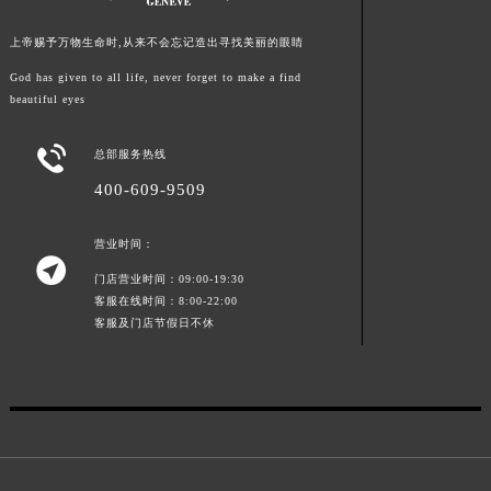
山东省威海市环翠区新威海路89号振华商厦一楼名表维修法穆兰售后服务中心（需提前预约）
上帝赐予万物生命时,从来不会忘记造出寻找美丽的眼睛
山东省潍坊市奎文区东风东街法穆兰售后服务中心（需提前预约）
God has given to all life, never forget to make a find
山东省枣庄市滕州市北辛路与善国路交叉口法穆兰售后服务中心（需提前预约）
beautiful eyes
山东省淄博市张店区金晶大道法穆兰售后服务中心（需提前预约）
上海市黄浦区南京东路299号宏伊国际广场写字楼8层806室法穆兰售后服务中心（需提前预约）

总部服务热线
上海市徐汇区虹桥路3号港汇中心2座37层3705室法穆兰售后服务中心（需提前预约）
400-609-9509
浙江省杭州市上城区钱江路1366号华润大厦A座5层503-5室法穆兰售后服务中心（需提前预约）
浙江省湖州市吴兴区劳动路法穆兰售后服务中心（需提前预约）
营业时间：

浙江省嘉兴市南湖区广益路705号嘉兴世界贸易中心A座13层1304室法穆兰售后服务中心（需提前预约）
门店营业时间：09:00-19:30
浙江省金华市金东区东市南街777号金华万达广场4号楼22楼2209室法穆兰售后服务中心（需提前预约）
客服在线时间：8:00-22:00
客服及门店节假日不休
浙江省丽水市莲都区解放街法穆兰售后服务中心（需提前预约）
浙江省宁波市江北区大闸南路500号来福士广场办公楼20层2009室法穆兰售后服务中心（需提前预约）
浙江省衢州市柯城区上街法穆兰售后服务中心（需提前预约）
浙江省绍兴市越城区胜利东路379号世茂天际中心写字楼8层805室法穆兰售后服务中心（需提前预约）
浙江省舟山市定海区解放东路法穆兰售后服务中心（需提前预约）
澳门特别行政区大堂区议事亭前地（新马路）法穆兰售后服务中心（需提前预约）