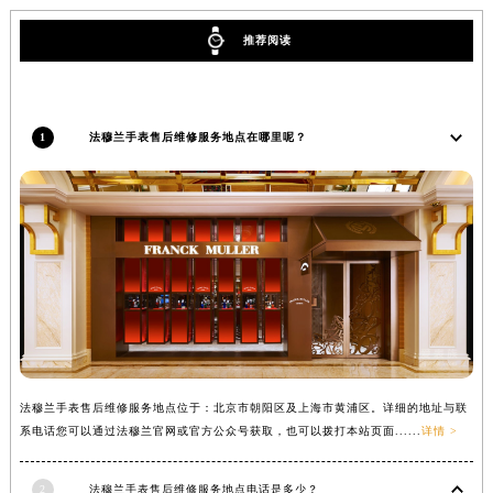
内蒙古自治区锡林郭勒盟市锡林浩特市光明街与额尔敦路交叉口法穆兰售后服务中心（需提前预约）
推荐阅读
内蒙古自治区兴安盟市乌兰浩特市兴安大街法穆兰售后服务中心（需提前预约）
山西省大同市平城区迎宾街法穆兰售后服务中心（需提前预约）
山西省晋城市城区黄华街法穆兰售后服务中心（需提前预约）
1
法穆兰手表售后维修服务地点在哪里呢？
山西省晋中市榆次区顺城街法穆兰售后服务中心（需提前预约）
山西省临汾市尧都区解放路法穆兰售后服务中心（需提前预约）
山西省吕梁市离石区永宁中路与建设街交叉口法穆兰售后服务中心（需提前预约）
山西省朔州市朔城区怡西路与鄯阳西街交汇处法穆兰售后服务中心（需提前预约）
山西省忻州市忻府区和平东街与七一南路交叉口法穆兰售后服务中心（需提前预约）
山西省阳泉市郊区平阳东街与新城大道交叉口法穆兰售后服务中心（需提前预约）
山西省运城市盐湖区河东街法穆兰售后服务中心（需提前预约）
山西省长治市潞州区英雄中路法穆兰售后服务中心（需提前预约）
山西省太原市迎泽区迎泽街道解放路15号亨得利名表维修授权店3楼法穆兰售后服务中心（需提前预约）
法穆兰手表售后维修服务地点位于：北京市朝阳区及上海市黄浦区。详细的地址与联
天津市和平区赤峰道136号天津国际金融中心26层2603室法穆兰售后服务中心（需提前预约）
系电话您可以通过法穆兰官网或官方公众号获取，也可以拨打本站页面......
详情 >
安徽省安庆市迎江区人民路法穆兰售后服务中心（需提前预约）
安徽省蚌埠市蚌山区淮河路法穆兰售后服务中心（需提前预约）
2
法穆兰手表售后维修服务地点电话是多少？