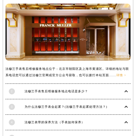
内蒙古自治区锡林郭勒盟市锡林浩特市光明街与额尔敦路交叉口法穆兰售后服务中心（需提前预约）
内蒙古自治区兴安盟市乌兰浩特市兴安大街法穆兰售后服务中心（需提前预约）
山西省大同市平城区迎宾街法穆兰售后服务中心（需提前预约）
山西省晋城市城区黄华街法穆兰售后服务中心（需提前预约）
山西省晋中市榆次区顺城街法穆兰售后服务中心（需提前预约）
山西省临汾市尧都区解放路法穆兰售后服务中心（需提前预约）
山西省吕梁市离石区永宁中路与建设街交叉口法穆兰售后服务中心（需提前预约）
山西省朔州市朔城区怡西路与鄯阳西街交汇处法穆兰售后服务中心（需提前预约）
法穆兰手表售后维修服务地点位于：北京市朝阳区及上海市黄浦区。详细的地址与联
山西省忻州市忻府区和平东街与七一南路交叉口法穆兰售后服务中心（需提前预约）
系电话您可以通过法穆兰官网或官方公众号获取，也可以拨打本站页面......
详情 >
山西省阳泉市郊区平阳东街与新城大道交叉口法穆兰售后服务中心（需提前预约）
山西省运城市盐湖区河东街法穆兰售后服务中心（需提前预约）
2
法穆兰手表售后维修服务地点电话是多少？
山西省长治市潞州区英雄中路法穆兰售后服务中心（需提前预约）
3
为什么法穆兰手表会起雾？(法穆兰手表起雾处理方法？)
山西省太原市迎泽区迎泽街道解放路15号亨得利名表维修授权店3楼法穆兰售后服务中心（需提前预约）
天津市和平区赤峰道136号天津国际金融中心26层2603室法穆兰售后服务中心（需提前预约）
4
法穆兰表带的保养方法（手表如何保养）
安徽省安庆市迎江区人民路法穆兰售后服务中心（需提前预约）
安徽省蚌埠市蚌山区淮河路法穆兰售后服务中心（需提前预约）