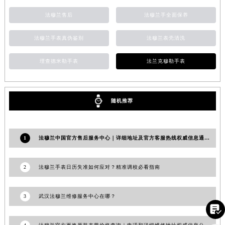
福建省莆田市城厢区霞林街道荔华东大道法穆兰售后服务中心（需提前预约）
法穆兰售后
法穆兰手全面保养
福建省三明市三元区东乾二路法穆兰售后服务中心（需提前预约）
福建省漳州市龙文区步港路法穆兰售后服务中心（需提前预约）
法穆兰手表真伪鉴别
法穆兰表壳清洗
江苏省常州市新北区龙锦路1590号现代传媒中心5号楼10层1008室法穆兰售后服务中心（需提前预约）
理查德米勒手表
法兰克穆勒手表
江苏省淮安市清江浦区淮海北路法穆兰售后服务中心（需提前预约）
江苏省连云港市海州区通灌北路法穆兰售后服务中心（需提前预约）
江苏省南京市秦淮区中山南路1号南京中心22层22-C1-C3室法穆兰售后服务中心（需提前预约）
随机推荐
江苏省宿迁市宿城区西湖路法穆兰售后服务中心（需提前预约）
江苏省泰州市海陵区永定东路399号置地商务中心东塔（华润万象城）17层1706室法穆兰售后服务中心（需提前预约）
江苏省徐州市鼓楼区淮海东路29号苏宁广场IFC国际金融中心35层3508室法穆兰售后服务中心（需提前预约）
1
法穆兰中国官方售后服务中心｜详细地址及官方客服热线权威信息通知（2026年7月最新）
江苏省盐城市盐都区世纪大道5号盐城金融城写字楼1号楼16层1604室法穆兰售后服务中心（需提前预约）
江苏省扬州市邗江区国展路29号星耀天地写字楼1号楼18层1803室法穆兰售后服务中心（需提前预约）
2
法穆兰手表日历失准如何应对？精准调校必看指南
江苏省镇江市京口区中山东路法穆兰售后服务中心（需提前预约）
江西省抚州市临川区赣东大道法穆兰售后服务中心（需提前预约）
3
武汉法穆兰维修服务中心在哪？

江西省赣州市章贡区文清路法穆兰售后服务中心（需提前预约）
江西省吉安市吉州区井冈山大道法穆兰售后服务中心（需提前预约）