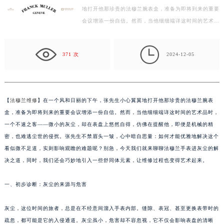
地打开他那珍贵的法穆兰腕表盒，准备为即将到来的重要
徐州市鼓楼区淮海东路29号苏宁广场IFC国际金融中心写字楼35层3508室（需提前预约）
会议增添一份自信。然而，当他细细端详这时间的艺术品
扬州市邗江区国展路29号星耀天地写字楼1号楼18层1803室（需提前预约）
时，一个不速之客——微小的灰尘，却在表盘上悠然自
盐城市盐都区世纪大道5号盐城金融城写字楼1号楼16层1604室（需提前预约）
得…

泰州市海陵区永定东路399号置地商务中心东塔写字楼（华润万象城）17层1706室（需提前预约）
371 次
2024-12-05
宁波市江北区大闸南路500号来福士广场办公楼20层2009室（需提前预约）
杭州市上城区钱江路1366号华润大厦写字楼A座5层503-5室（需提前预约）
金华市金东区东市南街777号金华万达广场写字楼4号楼22层2209室（需提前预约）
【
法穆兰维修
】在一个风和日丽的下午，张先生小心翼翼地打开他那珍贵的法穆兰腕表
绍兴市越城区胜利东路379号世茂天际中心写字楼8层805室（需提前预约）
盒，准备为即将到来的重要会议增添一份自信。然而，当他细细端详这时间的艺术品时，
嘉兴市南湖区广益路705号嘉兴世界贸易中心写字楼A座13层1304室（需提前预约）
一个不速之客——微小的灰尘，却在表盘上悠然自得，仿佛在提醒他，即便是机械的精
南昌市红谷滩新区红谷中大道998号绿地双子塔（中央广场）A1座办公楼14层07室（需提前预约）
密，也难逃尘世的侵扰。张先生不禁眉头一皱，心中暗自思量：如何才能优雅地解决这个
看似微不足道，实则影响观瞻的难题呢？别急，今天我们就来聊聊法穆兰手表进灰尘的解
济南市历下区经十路11111号华润中心写字楼（万象城）15层1508室（需提前预约）
决之道，同时，我们还会巧妙地引入一些舒同体元素，让维修过程也变得艺术起来。
广州市天河区天河路230号万菱汇国际中心写字楼A塔7层704室（需提前预约）
广州市越秀区环市东路371-375号世界贸易中心大厦南塔写字楼15层07室（需提前预约）
一、初步诊断：灰尘的来源与危害
深圳市罗湖区深南东路5001号华润大厦写字楼17层1701室（需提前预约）
惠州市惠城区江北文昌一路7号华贸大厦写字楼1座30层05室（需提前预约）
灰尘，这位时间的旅者，总是在不经意间溜入手表内部。缝隙、表冠、甚至更换表带时的
厦门市思明区湖滨东路95号华润大厦写字楼B座11层1104室（需提前预约）
疏忽，都可能是它的入侵通道。灰尘虽小，危害却不容忽视，它不仅会影响表盘的清晰