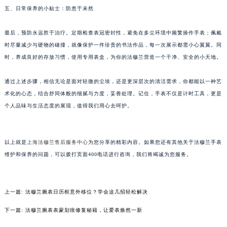
五、日常保养的小贴士：防患于未然
甘肃省兰州市七里河区西津西路16号兰州中心写字楼21层2102室（需提前预约）
重庆市解放碑渝中区民权路28号英利国际金融中心写字楼20层01室（需提前预约）
最后，预防永远胜于治疗。定期检查表冠密封性，避免在多尘环境中频繁操作手表；佩戴
黑龙江省大庆市萨尔图区会战大街法穆兰售后服务中心（需提前预约）
时尽量减少与硬物的碰撞，就像保护一件珍贵的书法作品，每一次展示都需小心翼翼。同
黑龙江省鹤岗市向阳区红军路法穆兰售后服务中心（需提前预约）
时，养成良好的存放习惯，使用专用表盒，为你的法穆兰营造一个干净、安全的小天地。
黑龙江省黑河市爱辉区中央街法穆兰售后服务中心（需提前预约）
黑龙江省鸡西市鸡冠区红军路法穆兰售后服务中心（需提前预约）
通过上述步骤，相信无论是面对轻微的尘埃，还是更深层次的清洁需求，你都能以一种艺
术化的心态，结合舒同体般的细腻与力度，妥善处理。记住，手表不仅是计时工具，更是
黑龙江省佳木斯市向阳区长安路法穆兰售后服务中心（需提前预约）
个人品味与生活态度的展现，值得我们用心去呵护。
黑龙江省牡丹江市东安区太平路法穆兰售后服务中心（需提前预约）
黑龙江省七台河市桃山区大同街法穆兰售后服务中心（需提前预约）
黑龙江省齐齐哈尔市龙沙区龙华路法穆兰售后服务中心（需提前预约）
以上就是
上海法穆兰售后服务中心
为您分享的精彩内容。如果您还有其他关于法穆兰手表
黑龙江省双鸭山市尖山区新兴大街法穆兰售后服务中心（需提前预约）
维护和保养的问题，可以拨打页面400电话进行咨询，我们将竭诚为您服务。
黑龙江省绥化市北林区新华街与康庄路交叉口法穆兰售后服务中心（需提前预约）
黑龙江省伊春市伊美区通河路法穆兰售后服务中心（需提前预约）
上一篇:
法穆兰腕表日历框意外移位？学会这几招轻松解决
吉林省白城市洮北区明仁南街法穆兰售后服务中心（需提前预约）
吉林省白山市浑江区浑江大街法穆兰售后服务中心（需提前预约）
下一篇:
法穆兰腕表表蒙划痕修复秘籍，让爱表焕然一新
吉林省吉林市船营区河南街法穆兰售后服务中心（需提前预约）