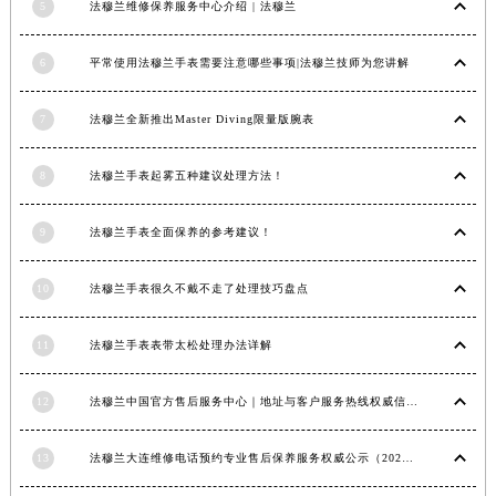
5
法穆兰维修保养服务中心介绍 | 法穆兰
安徽省亳州市谯城区魏武大道法穆兰售后服务中心（需提前预约）
安徽省池州市贵池区长江路法穆兰售后服务中心（需提前预约）
6
平常使用法穆兰手表需要注意哪些事项|法穆兰技师为您讲解
安徽省滁州市琅琊区南谯北路法穆兰售后服务中心（需提前预约）
安徽省阜阳市颍州区颍州北路法穆兰售后服务中心（需提前预约）
7
法穆兰全新推出Master Diving限量版腕表
安徽省淮北市相山区淮海路法穆兰售后服务中心（需提前预约）
安徽省淮南市田家庵区国庆中路法穆兰售后服务中心（需提前预约）
8
法穆兰手表起雾五种建议处理方法！
安徽省黄山市屯溪区黄山西路法穆兰售后服务中心（需提前预约）
9
法穆兰手表全面保养的参考建议！
安徽省六安市金安区解放中路法穆兰售后服务中心（需提前预约）
安徽省马鞍山市雨山区湖南西路法穆兰售后服务中心（需提前预约）
10
法穆兰手表很久不戴不走了处理技巧盘点
安徽省宿州市埇桥区人民中路法穆兰售后服务中心（需提前预约）
安徽省铜陵市铜官区石城大道法穆兰售后服务中心（需提前预约）
11
法穆兰手表表带太松处理办法详解
安徽省芜湖市镜湖区中山路步行街法穆兰售后服务中心（需提前预约）
安徽省宣城市宣州区叠嶂西路法穆兰售后服务中心（需提前预约）
12
法穆兰中国官方售后服务中心｜地址与客户服务热线权威信息通知（2026年7月最新）
福建省龙岩市新罗区九一南路法穆兰售后服务中心（需提前预约）
福建省南平市建阳区人民西路法穆兰售后服务中心（需提前预约）
13
法穆兰大连维修电话预约专业售后保养服务权威公示（2026年7月最新）
福建省宁德市蕉城区天湖东路法穆兰售后服务中心（需提前预约）