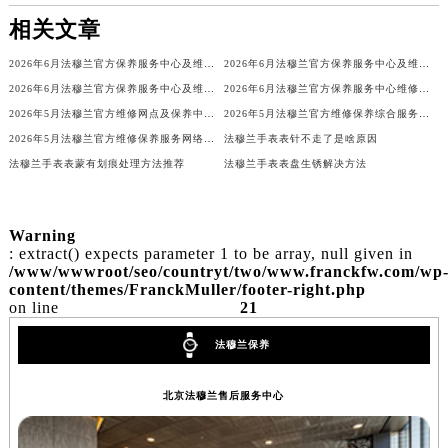
吉林省辽源市龙山区人民大街法穆兰售后服务中心（需提前预约）
相关文章
吉林省梅河口市新华街道梅河大街法穆兰售后服务中心（需提前预约）
2026年6月法穆兰官方保养服务中心及维修点迁移新设补充公告
2026年6月法穆兰官方保养服务中心及维修点迁移新设补充公告原文内容公示
吉林省四平市铁东区紫气大路与南九经街交汇处法穆兰售后服务中心（需提前预约）
2026年6月法穆兰官方保养服务中心及维修点迁移新设补充公告原文最终公开
2026年6月法穆兰官方保养服务中心维修点搬迁及增设补充方案文本
吉林省松原市宁江区五环大街法穆兰售后服务中心（需提前预约）
2026年5月法穆兰官方维修网点及保养中心变动补充汇总文本内容公示
2026年5月法穆兰官方维修保养综合服务中心最终调整公告（含迁址）确认
吉林省通化市东昌区环通乡江南大街法穆兰售后服务中心（需提前预约）
2026年5月法穆兰官方维修保养服务网络更新（含搬迁及新开）
法穆兰手表表针不走了是啥原因
吉林省延边市延吉市解放路法穆兰售后服务中心（需提前预约）
法穆兰手表表蒙有划痕处理方法推荐
法穆兰手表表盘生锈解决方法
辽宁省鞍山市铁东区站前街法穆兰售后服务中心（需提前预约）
辽宁省本溪市平山区胜利路法穆兰售后服务中心（需提前预约）
Warning
辽宁省朝阳市双塔区新华路法穆兰售后服务中心（需提前预约）
: extract() expects parameter 1 to be array, null given in
/www/wwwroot/seo/countryt/two/www.franckfw.com/wp
辽宁省丹东市振兴区七经街法穆兰售后服务中心（需提前预约）
content/themes/FranckMuller/footer-right.php
辽宁省抚顺市新抚区东一路法穆兰售后服务中心（需提前预约）
on line
21
辽宁省阜新市海州区解放大街法穆兰售后服务中心（需提前预约）
法穆兰保养
辽宁省葫芦岛市连山区中央路法穆兰售后服务中心（需提前预约）
辽宁省锦州市古塔区中央大街法穆兰售后服务中心（需提前预约）
北京法穆兰售后服务中心
辽宁省辽阳市白塔区新运大街法穆兰售后服务中心（需提前预约）
辽宁省盘锦市兴隆台区石油大街法穆兰售后服务中心（需提前预约）