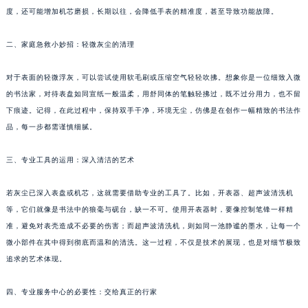
度，还可能增加机芯磨损，长期以往，会降低手表的精准度，甚至导致功能故障。
福州市鼓楼区五四路128-1号恒力城写字楼15层03室（需提前预约）
成都市锦江区人民东路6号SAC东原中心写字楼24层2406B室（需提前预约）
二、家庭急救小妙招：轻微灰尘的清理
重庆市江北区观音桥步行街2号融恒时代广场写字楼9层902室（需提前预约）
长沙市芙蓉区定王台街道建湘路393号世茂环球金融中心写字楼（芙蓉广场）10层13室（需提前预约）
对于表面的轻微浮灰，可以尝试使用软毛刷或压缩空气轻轻吹拂。想象你是一位细致入微
郑州市二七区铭功路10号华润大厦写字楼29层2905室（需提前预约）
的书法家，对待表盘如同宣纸一般温柔，用舒同体的笔触轻拂过，既不过分用力，也不留
太原市迎泽区解放路15号亨得利名表服务中心（品牌授权店）3层整层（需提前预约）
下痕迹。记得，在此过程中，保持双手干净，环境无尘，仿佛是在创作一幅精致的书法作
品，每一步都需谨慎细腻。
沈阳市沈河区中街路137号亨得利名表服务中心（品牌授权店）1层整层（需提前预约）
沈阳市沈河区中街路83号亨得利名表服务中心（品牌授权店）1层整层（需提前预约）
三、专业工具的运用：深入清洁的艺术
乌鲁木齐市天山区红山路26号时代广场（CCMALL）C座17层17-B（需提前预约）
温州市鹿城区锦绣路1067号置信广场10层1015室（需提前预约）
若灰尘已深入表盘或机芯，这就需要借助专业的工具了。比如，开表器、超声波清洗机
哈尔滨市道里区友谊西路600号富力中心T2座写字楼29层03室（需提前预约）
等，它们就像是书法中的狼毫与砚台，缺一不可。使用开表器时，要像控制笔锋一样精
大连市中山区人民路15号国际金融大厦7层G室（需提前预约）
准，避免对表壳造成不必要的伤害；而超声波清洗机，则如同一池静谧的墨水，让每一个
微小部件在其中得到彻底而温和的清洗。这一过程，不仅是技术的展现，也是对细节极致
佛山市禅城区季华五路57号万科金融中心C座12层1205室（需提前预约）
追求的艺术体现。
东莞市东城街道鸿福东路1号民盈国贸中心T1写字楼9层907室（需提前预约）
无锡市梁溪区人民中路139号恒隆广场写字楼1座11层1104室（需提前预约）
四、专业服务中心的必要性：交给真正的行家
南通市崇川区工农路57号圆融广场写字楼16层1603室（需提前预约）