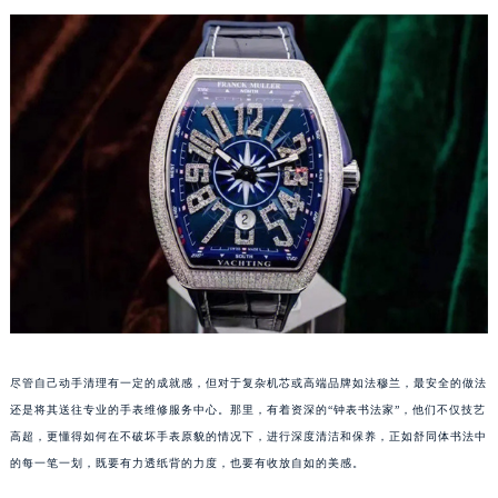
苏州市苏州工业园区星港街199号苏州中心办公楼C座22层08室（需提前预约）
武汉市江汉区解放大道686号世界贸易大厦38层09室（需提前预约）
南宁市青秀区金湖路59号地王大厦12楼1224室（需提前预约）
合肥市蜀山区潜山路111号万象城华润大厦B座12楼03室（需提前预约）
泉州市丰泽区宝洲路729号浦西万达中心写字楼A座7楼709室（需提前预约）
青岛市南区山东路6号华润大厦B座22层04室（需提前预约）
烟台市芝罘区胜利路139号万达金融中心A座907室（需提前预约）
长春市朝阳区西安大路727号中银大厦A座(旺进大厦)18层09室（需提前预约）
贵阳市南明区都司高架桥路33号亨特国际金融中心14楼14D（需提前预约）
昆明市盘龙区北京路928号同德昆明广场写字楼10层06室（需提前预约）
石家庄市长安区中山东路39号勒泰中心写字楼B座13层07室（需提前预约）
西安市碑林区南关正街88号华侨城长安国际中心E座6楼10室（需提前预约）
尽管自己动手清理有一定的成就感，但对于复杂机芯或高端品牌如法穆兰，最安全的做法
海口市龙华区金贸东路5号海口华润大厦B座17层1707室（需提前预约）
还是将其送往专业的手表维修服务中心。那里，有着资深的“钟表书法家”，他们不仅技艺
唐山市路南区新华东道100号万达广场写字楼A座10层1002室（需提前预约）
高超，更懂得如何在不破坏手表原貌的情况下，进行深度清洁和保养，正如舒同体书法中
台州市椒江区东海大道1800号腾达中心东1幢20楼2002室（需提前预约）
的每一笔一划，既要有力透纸背的力度，也要有收放自如的美感。
内蒙古自治区呼和浩特市玉泉区大学西街70号华润万象城写字楼（鄂尔多斯大厦）23层2326室（需提前预约）