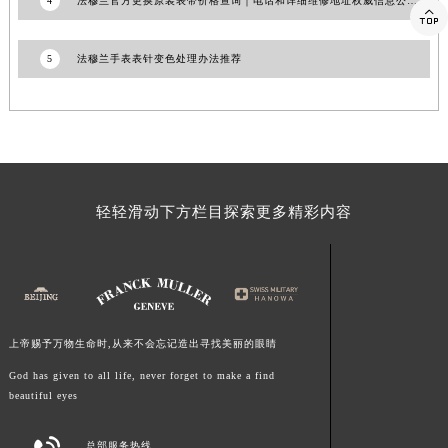
4
法穆兰官方更换原装表带价格查询｜电话和详细维修地址权威信息公告（2026年6月最新）

江西省景德镇市珠山区珠山中路法穆兰售后服务中心（需提前预约）
江西省九江市浔阳区浔阳路法穆兰售后服务中心（需提前预约）
5
法穆兰手表表针变色处理办法推荐
江西省南昌市红谷滩新区红谷中大道998号绿地双子塔（中央广场）A1座办公楼14层1407室法穆兰售后服务中心（需提前预约）
江西省萍乡市安源区萍安北大道与康庄路交叉口法穆兰售后服务中心（需提前预约）
江西省上饶市信州区滨江西路法穆兰售后服务中心（需提前预约）
江西省新余市渝水区北湖西路法穆兰售后服务中心（需提前预约）
江西省宜春市袁州区中山中路法穆兰售后服务中心（需提前预约）
轻轻滑动下方栏目探索更多精彩内容
江西省鹰潭市月湖区胜利东路法穆兰售后服务中心（需提前预约）
山东省德州市德城区东风中路法穆兰售后服务中心（需提前预约）
山东省东营市东营区济南路法穆兰售后服务中心（需提前预约）
山东省济南市历下区经十路11111号华润中心写字楼（万象城）15层1508室法穆兰售后服务中心（需提前预约）
山东省济宁市任城区太白楼路法穆兰售后服务中心（需提前预约）
上帝赐予万物生命时,从来不会忘记造出寻找美丽的眼睛
山东省莱芜市文化南路8号银座商城名表维修一楼名表维修法穆兰售后服务中心（需提前预约）
God has given to all life, never forget to make a find
山东省临沂市兰山区解放路法穆兰售后服务中心（需提前预约）
beautiful eyes
山东省日照市东港区烟台路法穆兰售后服务中心（需提前预约）
山东省泰安市泰山区财源街道泰山大街法穆兰售后服务中心（需提前预约）
总部服务热线