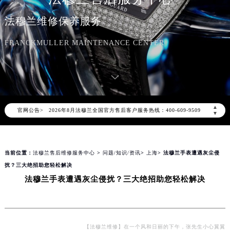
法穆兰维修保养服务
FRANCKMULLER MAINTENANCE CENTER
2026年8月法穆兰中国区售后服务网络优化升级公告
2026年8月法穆兰全国官方售后客户服务热线：400-609-9509
▲
官网公告>
法穆兰官方全国统一服务热线400-609-9509，服务覆盖中国大陆、香港、澳门、台湾全部区域（非大陆需加拨“+86”）
▼
2026年8月法穆兰售后服务中心最新网点地址：
北京市朝阳区建国门外大街甲6号华熙国际中心写字楼D座11层1102室（北京总部）（需提前预约）
当前位置：
法穆兰售后维修服务中心
>
问题/知识/资讯
>
上海
> 法穆兰手表遭遇灰尘侵
北京市东城区东长安街1号东方广场写字楼W3座6层602室（需提前预约）
扰？三大绝招助您轻松解决
天津市和平区赤峰道136号天津国际金融中心写字楼26层2603室（需提前预约）
法穆兰手表遭遇灰尘侵扰？三大绝招助您轻松解决
上海市徐汇区虹桥路3号港汇中心写字楼2座37层3705室（需提前预约）
上海市黄浦区南京东路299号宏伊国际广场写字楼8层806室（需提前预约）
南京市秦淮区中山南路1号（新街口）南京中心写字楼22层C1-1室（需提前预约）
常州市新北区龙锦路1590号现代传媒中心写字楼5号楼10层1008室（需提前预约）
【法穆兰维修】在一个风和日丽的下午，张先生小心翼翼